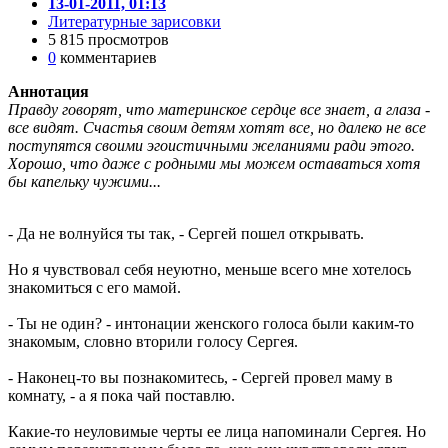
13-01-2011, 01:13
Литературные зарисовки
5 815 просмотров
0
комментариев
Аннотация
Правду говорят, что материнское сердце все знает, а глаза -
все видят. Счастья своим детям хотят все, но далеко не все
поступятся своими эгоистичными желаниями ради этого.
Хорошо, что даже с родными мы можем оставаться хотя
бы капельку чужими...
- Да не волнуйся ты так, - Сергей пошел открывать.
Но я чувствовал себя неуютно, меньше всего мне хотелось
знакомиться с его мамой.
- Ты не один? - интонации женского голоса были каким-то
знакомым, словно вторили голосу Сергея.
- Наконец-то вы познакомитесь, - Сергей провел маму в
комнату, - а я пока чай поставлю.
Какие-то неуловимые черты ее лица напоминали Сергея. Но