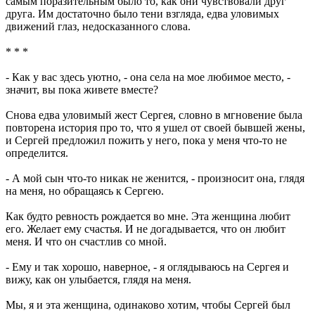
самым поразительным было то, как они чувствовали друг
друга. Им достаточно было тени взгляда, едва уловимых
движений глаз, недосказанного слова.
* * *
- Как у вас здесь уютно, - она села на мое любимое место, -
значит, вы пока живете вместе?
Снова едва уловимый жест Сергея, словно в мгновение была
повторена история про то, что я ушел от своей бывшей жены,
и Сергей предложил пожить у него, пока у меня что-то не
определится.
- А мой сын что-то никак не женится, - произносит она, глядя
на меня, но обращаясь к Сергею.
Как будто ревность рождается во мне. Эта женщина любит
его. Желает ему счастья. И не догадывается, что он любит
меня. И что он счастлив со мной.
- Ему и так хорошо, наверное, - я оглядываюсь на Сергея и
вижу, как он улыбается, глядя на меня.
Мы, я и эта женщина, одинаково хотим, чтобы Сергей был