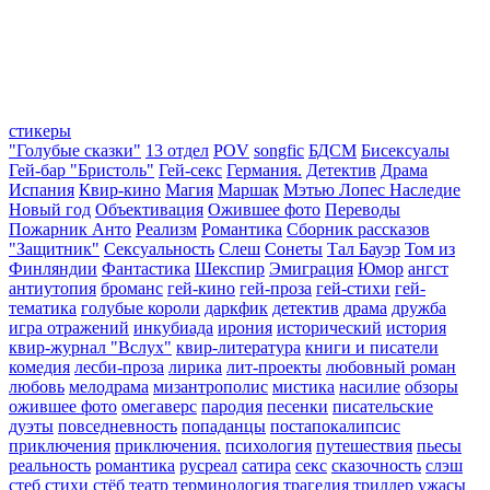
стикеры
"Голубые сказки"
13 отдел
POV
songfic
БДСМ
Бисексуалы
Гей-бар "Бристоль"
Гей-секс
Германия.
Детектив
Драма
Испания
Квир-кино
Магия
Маршак
Мэтью Лопес Наследие
Новый год
Объективация
Ожившее фото
Переводы
Пожарник Анто
Реализм
Романтика
Сборник рассказов
"Защитник"
Сексуальность
Слеш
Сонеты
Тал Бауэр
Том из
Финляндии
Фантастика
Шекспир
Эмиграция
Юмор
ангст
антиутопия
броманс
гей-кино
гей-проза
гей-стихи
гей-
тематика
голубые короли
даркфик
детектив
драма
дружба
игра отражений
инкубиада
ирония
исторический
история
квир-журнал "Вслух"
квир-литература
книги и писатели
комедия
лесби-проза
лирика
лит-проекты
любовный роман
любовь
мелодрама
мизантрополис
мистика
насилие
обзоры
ожившее фото
омегаверс
пародия
песенки
писательские
дуэты
повседневность
попаданцы
постапокалипсис
приключения
приключения.
психология
путешествия
пьесы
реальность
романтика
русреал
сатира
секс
сказочность
слэш
стеб
стихи
стёб
театр
терминология
трагедия
триллер
ужасы