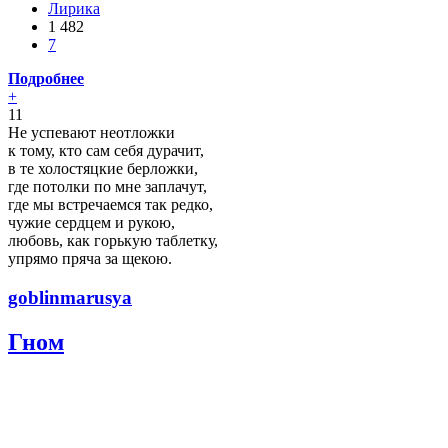
Лирика
1 482
7
Подробнее
+
11
Не успевают неотложки
к тому, кто сам себя дурачит,
в те холостяцкие берложки,
где потолки по мне заплачут,
где мы встречаемся так редко,
чужие сердцем и рукою,
любовь, как горькую таблетку,
упрямо пряча за щекою.
goblinmarusya
Гном