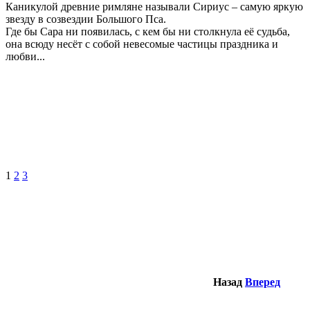
Каникулой древние римляне называли Сириус –
самую яркую
звезду в созвездии Большого Пса.
Где бы Сара ни появилась, с кем бы ни столкнула её судьба,
она всюду несёт с собой невесомые частицы праздника и
любви...
1
2
3
Назад
Вперед