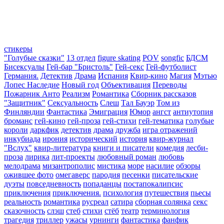
стикеры
"Голубые сказки"
13 отдел
figure skating
POV
songfic
БДСМ
Бисексуалы
Гей-бар "Бристоль"
Гей-секс
Гей-футболист
Германия.
Детектив
Драма
Испания
Квир-кино
Магия
Мэтью
Лопес Наследие
Новый год
Объективация
Переводы
Пожарник Анто
Реализм
Романтика
Сборник рассказов
"Защитник"
Сексуальность
Слеш
Тал Бауэр
Том из
Финляндии
Фантастика
Эмиграция
Юмор
ангст
антиутопия
броманс
гей-кино
гей-проза
гей-стихи
гей-тематика
голубые
короли
даркфик
детектив
драма
дружба
игра отражений
инкубиада
ирония
исторический
история
квир-журнал
"Вслух"
квир-литература
книги и писатели
комедия
лесби-
проза
лирика
лит-проекты
любовный роман
любовь
мелодрама
мизантрополис
мистика
море
насилие
обзоры
ожившее фото
омегаверс
пародия
песенки
писательские
дуэты
повседневность
попаданцы
постапокалипсис
приключения
приключения.
психология
путешествия
пьесы
реальность
романтика
русреал
сатира
сборная солянка
секс
сказочность
слэш
стеб
стихи
стёб
театр
терминология
трагедия
триллер
ужасы
урнинги
фантастика
фанфик