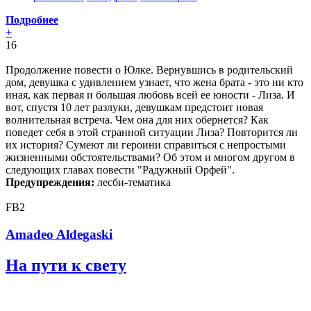
Подробнее
+
16
Продолжение повести о Юлке. Вернувшись в родительский
дом, девушка с удивлением узнает, что жена брата - это ни кто
иная, как первая и большая любовь всей ее юности - Лиза. И
вот, спустя 10 лет разлуки, девушкам предстоит новая
волнительная встреча. Чем она для них обернется? Как
поведет себя в этой странной ситуации Лиза? Повторится ли
их история? Сумеют ли героини справиться с непростыми
жизненными обстоятельствами? Об этом и многом другом в
следующих главах повести "Радужный Орфей".
Предупреждения:
лесби-тематика
FB2
Amadeo Aldegaski
На пути к свету