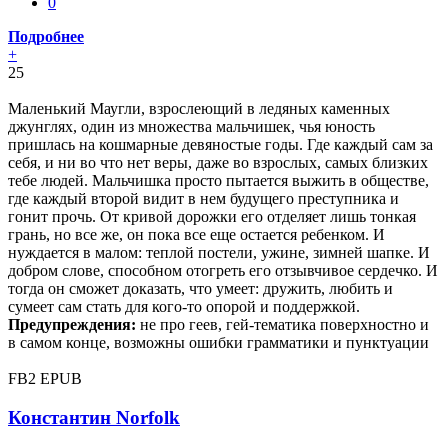
0
Подробнее
+
25
Маленький Маугли, взрослеющий в ледяных каменных
джунглях, один из множества мальчишек, чья юность
пришлась на кошмарные девяностые годы. Где каждый сам за
себя, и ни во что нет веры, даже во взрослых, самых близких
тебе людей. Мальчишка просто пытается выжить в обществе,
где каждый второй видит в нем будущего преступника и
гонит прочь. От кривой дорожки его отделяет лишь тонкая
грань, но все же, он пока все еще остается ребенком. И
нуждается в малом: теплой постели, ужине, зимней шапке. И
добром слове, способном отогреть его отзывчивое сердечко. И
тогда он сможет доказать, что умеет: дружить, любить и
сумеет сам стать для кого-то опорой и поддержкой.
Предупреждения:
не про геев, гей-тематика поверхностно и
в самом конце, возможны ошибки грамматики и пунктуации
FB2
EPUB
Константин Norfolk