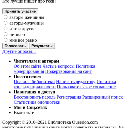
Кто лучше пишет про геев?
Принять участие
авторы-женщины
авторы-мужчины
и те и другие
не знаю
мне всё равно
Голосовать
Результаты
Другие опросы...
Читателям и авторам
Об этом сайте
Частые вопросы
Политика
модерирования
Пожертвования на сайт
Посетителям
Правила библиотеки
Написать редактору
Политика
конфиденциальности
Пользовательское соглашение
Навигация и доступ
Восстановить пароль
Регистрация
Расширенный поиск
Статистика библиотеки
Мы в Соц.сетях
Вконтакте
Copyright © 2010–2021 Библиотека Queerion.com
некоторые публикации сайта могут содержать материалы 18+