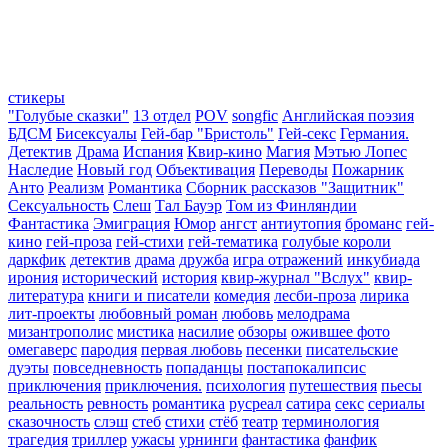
стикеры
"Голубые сказки"
13 отдел
POV
songfic
Английская поэзия
БДСМ
Бисексуалы
Гей-бар "Бристоль"
Гей-секс
Германия.
Детектив
Драма
Испания
Квир-кино
Магия
Мэтью Лопес
Наследие
Новый год
Объективация
Переводы
Пожарник
Анто
Реализм
Романтика
Сборник рассказов "Защитник"
Сексуальность
Слеш
Тал Бауэр
Том из Финляндии
Фантастика
Эмиграция
Юмор
ангст
антиутопия
броманс
гей-
кино
гей-проза
гей-стихи
гей-тематика
голубые короли
даркфик
детектив
драма
дружба
игра отражений
инкубиада
ирония
исторический
история
квир-журнал "Вслух"
квир-
литература
книги и писатели
комедия
лесби-проза
лирика
лит-проекты
любовный роман
любовь
мелодрама
мизантрополис
мистика
насилие
обзоры
ожившее фото
омегаверс
пародия
первая любовь
песенки
писательские
дуэты
повседневность
попаданцы
постапокалипсис
приключения
приключения.
психология
путешествия
пьесы
реальность
ревность
романтика
русреал
сатира
секс
сериалы
сказочность
слэш
стеб
стихи
стёб
театр
терминология
трагедия
триллер
ужасы
урнинги
фантастика
фанфик