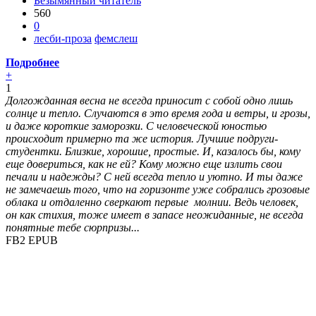
Безымянный читатель
560
0
лесби-проза
фемслеш
Подробнее
+
1
Долгожданная весна не всегда приносит с собой одно лишь
солнце и тепло. Случаются в это время года и ветры, и грозы,
и даже короткие заморозки. С человеческой юностью
происходит примерно та же история. Лучшие подруги-
студентки. Близкие, хорошие, простые. И, казалось бы, кому
еще довериться, как не ей? Кому можно еще излить свои
печали и надежды? С ней всегда тепло и уютно. И ты даже
не замечаешь того, что на горизонте уже собрались грозовые
облака и отдаленно сверкают первые молнии. Ведь человек,
он как стихия, тоже имеет в запасе неожиданные, не всегда
понятные тебе сюрпризы...
FB2
EPUB