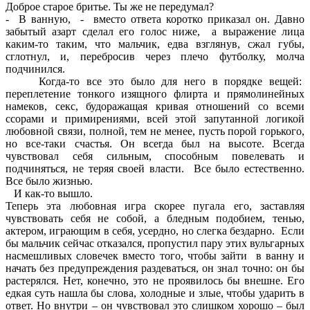
Доброе старое бритье. Ты же не передумал?
- В ванную, - вместо ответа коротко приказал он. Давно
забытый азарт сделал его голос ниже, а выражение лица
каким-то таким, что мальчик, едва взглянув, сжал губы,
сглотнул, и, перебросив через плечо футболку, молча
подчинился.
Когда-то все это было для него в порядке вещей:
переплетение тонкого изящного флирта и прямолинейных
намеков, секс, будоражащая кривая отношений со всеми
ссорами и примирениями, всей этой запутанной логикой
любовной связи, полной, тем не менее, пусть порой горького,
но все-таки счастья. Он всегда был на высоте. Всегда
чувствовал себя сильным, способным повелевать и
подчиняться, не теряя своей власти. Все было естественно.
Все было жизнью.
И как-то вышло.
Теперь эта любовная игра скорее пугала его, заставляя
чувствовать себя не собой, а бледным подобием, тенью,
актером, играющим в себя, усердно, но слегка бездарно. Если
бы мальчик сейчас отказался, пропустил пару этих вульгарных
насмешливых словечек вместо того, чтобы зайти в ванну и
начать без предупреждения раздеваться, он знал точно: он бы
растерялся. Нет, конечно, это не проявилось бы внешне. Его
едкая суть нашла бы слова, холодные и злые, чтобы ударить в
ответ. Но внутри – он чувствовал это слишком хорошо – был