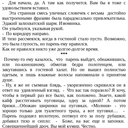
- Для начала, да. А там как получится. Вам бы я тоже с
удовольствием вставил.
Эта странная смесь уличных словечек с весьма достойно
выстроенными фразами была парадоксально привлекательна.
Эдакий залихватский шарм. Изюминка.
Он улыбнулся, указывая рукой.
- По коридору направо.
И тихо рассмеялся, когда в гостиной стало пусто. Возможно,
это была глупость, но парень ему нравился.
Как не нравился никто уже долгое-долгое время.
***
Почему-то ему казалось, что парень выйдет, обнажившись,
или по-киношному, обмотав бедра полотенцем, или
закутавшись в гостевой халат. Но он вышел полностью
одетым, и лишь влажные волосы напоминали о принятом
душе.
- Ну, я же не съемная блядь, - укоризненно скривился он в
ответ на удивленный взгляд. - Что вас так поразило? Я хочу,
чтобы в первый раз все было, как положено. Знаете, какой
кайф расстегивать пуговицы, одну за одной? А потом
брюки…Обожаю ширинки на пуговках. «Молния» - это
хорошо только для туалетного траха, а вот пуговки… -
Парень подошел вплотную, потянул его за полу рубашки,
добавил тихо и сипло: - Боже, на вас еще и запонки.
Совершеннейший дроч. Вы мой кумир. Честно.