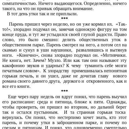
симпатичностью. Ничего выдающегося. Определенно, ничего
такого, на что он привык обращать внимание.
В тот день утки так и не приплыли.
***
Парень пришел через неделю, но он уже кормил их. «Так-
то!», злорадно подумал он, замечая одинокую фигуру на том
конце пруда, и тут же устыдился своей глупой радости. Право
слово, это было смешно: делить общественных уток в
общественном парке. Парень смотрел на него, а потом сел на
скамью и сунул в уши наушники, развалившись и вытянув
ноги. «Конечно», снова злорадно подумал он. «Мотивчики.
Не книга, нет. Зачем? Музло. Или как там они называют эту
какофонию звуков и ударных? К чему туманить себе мозги
печатным словом». К злорадству примешивалась непонятная
горькая печаль, и он ушел, даже не дочитав главу нового
романа своего давнего друга, дерзкого и откровенного, как и
все его книги.
***
Еще через пару недель он вдруг понял, что парень выучил
его расписание: среда и пятница, ближе к пяти. Однажды,
чтобы проверить, он пришел во вторник, но дальний берег
так и остался пустынным. И та странная горькая тоска
вернулась. Он понял, что нестерпимо хочет знать, кто этот
парень, и почему утки в заброшенном парке, и почему по
средам и пятницам. И понял, что одновременно смертельно