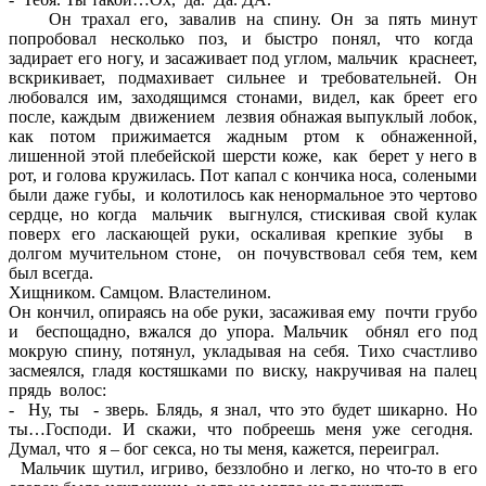
Он трахал его, завалив на спину. Он за пять минут
попробовал несколько поз, и быстро понял, что когда
задирает его ногу, и засаживает под углом, мальчик краснеет,
вскрикивает, подмахивает сильнее и требовательней. Он
любовался им, заходящимся стонами, видел, как бреет его
после, каждым движением лезвия обнажая выпуклый лобок,
как потом прижимается жадным ртом к обнаженной,
лишенной этой плебейской шерсти коже, как берет у него в
рот, и голова кружилась. Пот капал с кончика носа, солеными
были даже губы, и колотилось как ненормальное это чертово
сердце, но когда мальчик выгнулся, стискивая свой кулак
поверх его ласкающей руки, оскаливая крепкие зубы в
долгом мучительном стоне, он почувствовал себя тем, кем
был всегда.
Хищником. Самцом. Властелином.
Он кончил, опираясь на обе руки, засаживая ему почти грубо
и беспощадно, вжался до упора. Мальчик обнял его под
мокрую спину, потянул, укладывая на себя. Тихо счастливо
засмеялся, гладя костяшками по виску, накручивая на палец
прядь волос:
- Ну, ты - зверь. Блядь, я знал, что это будет шикарно. Но
ты…Господи. И скажи, что побреешь меня уже сегодня.
Думал, что я – бог секса, но ты меня, кажется, переиграл.
Мальчик шутил, игриво, беззлобно и легко, но что-то в его