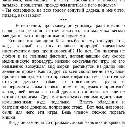
затылке, прошептал, прежде чем впиться в него поцелуем:
- Ты совершено, на всю голову ебнутый дядька, и меня это,
пиздец, как заводит.
***
Естественно, про скалку он упомянул ради красного
словца, но реакция в ответ доказала, что мальчика весьма
заводят игры с посторонними предметами.
Его они тоже заводили. Казалось бы, к чему эти суррогаты,
когда каждый из них оснащен природой идеальным
инструментом для проникновений? Но нет. Он никогда не
любил и не понимал фистинг, напоминавший ему скорее
медицинскую процедуру, нежели сексуальную игру, но его
неизменно возбуждал вид дырки, растянутой на дилдо или
анальной пробке. Как-то друг со всей свойственной ему злой
иронией ляпнул, что это признак инфантилизма, остаточные
отзвуки детских забав со стягиванием трусов и
экспериментальным засовыванием в подружек и приятелей
карандашей, когда как свой дружок по юности лет еще не
готов к подвигам. Друг мог катиться со своими идиотскими
измышлениями куда подальше. Власть обладания и
безграничное доверие, поправшее страх. Вот чем, наверное,
были для него эти игры. Ведь членом сложно порвать
кишки.
Когда он закончил со стрижкой, лобок мальчика покрывала