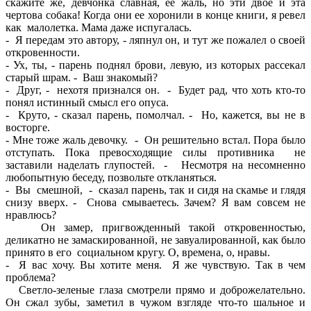
скажите же, девчонка славная, ее жаль, но эти двое и эта
чертова собака! Когда они ее хоронили в конце книги, я ревел
как малолетка. Мама даже испугалась.
- Я передам это автору, - ляпнул он, и тут же пожалел о своей
откровенности.
- Ух, ты, - парень поднял брови, левую, из которых рассекал
старый шрам. - Ваш знакомый?
- Друг, - нехотя признался он. - Будет рад, что хоть кто-то
понял истинный смысл его опуса.
- Круто, - сказал парень, помолчал. - Но, кажется, вы не в
восторге.
- Мне тоже жаль девочку. - Он решительно встал. Пора было
отступать. Пока превосходящие силы противника не
заставили наделать глупостей. - Несмотря на несомненно
любопытную беседу, позвольте откланяться.
- Вы смешной, - сказал парень, так и сидя на скамье и глядя
снизу вверх. - Снова смываетесь. Зачем? Я вам совсем не
нравлюсь?
Он замер, пригвожденный такой откровенностью,
деликатно не замаскированной, не завуалированной, как было
принято в его социальном кругу. О, времена, о, нравы.
- Я вас хочу. Вы хотите меня. Я же чувствую. Так в чем
проблема?
Светло-зеленые глаза смотрели прямо и доброжелательно.
Он сжал зубы, заметил в чужом взгляде что-то шальное и