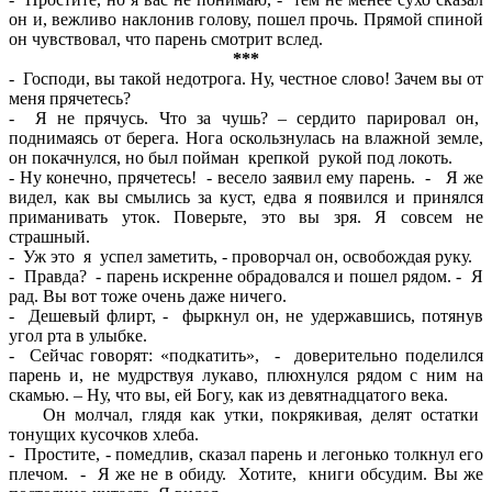
он и, вежливо наклонив голову, пошел прочь. Прямой спиной
он чувствовал, что парень смотрит вслед.
***
- Господи, вы такой недотрога. Ну, честное слово! Зачем вы от
меня прячетесь?
- Я не прячусь. Что за чушь? – сердито парировал он,
поднимаясь от берега. Нога оскользнулась на влажной земле,
он покачнулся, но был пойман крепкой рукой под локоть.
- Ну конечно, прячетесь! - весело заявил ему парень. - Я же
видел, как вы смылись за куст, едва я появился и принялся
приманивать уток. Поверьте, это вы зря. Я совсем не
страшный.
- Уж это я успел заметить, - проворчал он, освобождая руку.
- Правда? - парень искренне обрадовался и пошел рядом. - Я
рад. Вы вот тоже очень даже ничего.
- Дешевый флирт, - фыркнул он, не удержавшись, потянув
угол рта в улыбке.
- Сейчас говорят: «подкатить», - доверительно поделился
парень и, не мудрствуя лукаво, плюхнулся рядом с ним на
скамью. – Ну, что вы, ей Богу, как из девятнадцатого века.
Он молчал, глядя как утки, покрякивая, делят остатки
тонущих кусочков хлеба.
- Простите, - помедлив, сказал парень и легонько толкнул его
плечом. - Я же не в обиду. Хотите, книги обсудим. Вы же