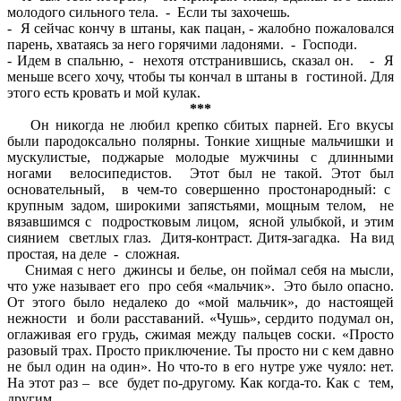
молодого сильного тела. - Если ты захочешь.
- Я сейчас кончу в штаны, как пацан, - жалобно пожаловался
парень, хватаясь за него горячими ладонями. - Господи.
- Идем в спальню, - нехотя отстранившись, сказал он. - Я
меньше всего хочу, чтобы ты кончал в штаны в гостиной. Для
этого есть кровать и мой кулак.
***
Он никогда не любил крепко сбитых парней. Его вкусы
были пародоксально полярны. Тонкие хищные мальчишки и
мускулистые, поджарые молодые мужчины с длинными
ногами велосипедистов. Этот был не такой. Этот был
основательный, в чем-то совершенно простонародный: с
крупным задом, широкими запястьями, мощным телом, не
вязавшимся с подростковым лицом, ясной улыбкой, и этим
сиянием светлых глаз. Дитя-контраст. Дитя-загадка. На вид
простая, на деле - сложная.
Снимая с него джинсы и белье, он поймал себя на мысли,
что уже называет его про себя «мальчик». Это было опасно.
От этого было недалеко до «мой мальчик», до настоящей
нежности и боли расставаний. «Чушь», сердито подумал он,
оглаживая его грудь, сжимая между пальцев соски. «Просто
разовый трах. Просто приключение. Ты просто ни с кем давно
не был один на один». Но что-то в его нутре уже чуяло: нет.
На этот раз – все будет по-другому. Как когда-то. Как с тем,
другим.