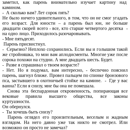
заметил, как парень внимательно изучает картину над
камином.
- А сколько вам? Лет сорок пять?
Не было ничего удивительного, в том, что он не смог угадать
его возраст. Для юности – а парень был юн, не больше
двадцати скорей всего - все, кто старше четвертого десятка -
на одно лицо. Приходилось разочаровывать.
- Мне пятьдесят.
Парень присвистнул.
- Серьезно? Неплохо сохранились. Если вы и голышом такой
же стройняшка, то мои вам аплодисменты. Многие уже после
сорока похожи на студни. А мне двадцать шесть. Будет.
- Разве я спрашивал о твоем возрасте?
- Нет. Но я подумал, вам интересно, - беспечно пояснил
парень, шагнул ближе. Провел пальцем по спинке бронзового
пса, застывшего в охотничьей стойке на камине. - Где у вас
ванна? Если я снизу, мне бы она не помешала.
Снова эта беспардонная откровенность, попирающая все
вековые правила высшего общества, все законы
куртуазности.
Он обернулся.
- Ты хочешь быть снизу?
Парень оглядел его пронзительным, веселым и жадным
взглядом. На него давно уже так никто не смотрел. Или
возможно он просто не замечал?