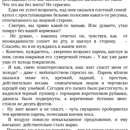
Что это вы без зонта? Не серьезно.
Едва он успел возразить, над ним оказался плотный синий
купол с проступающими белыми полосами какого-то рисунка,
отпечатанного на лицевой стороне.
- Смотрю, вы прямо какой-то маньяк. Или думаете, утки
помрут без вашей кормежки?
- Не думаю, - наконец ответил он, чувствуя, как от
неожиданности сохнет во рту, и шагнул в сторону. -
Спасибо, но я не нуждаюсь в вашем зонте.
- Конечно, нуждаетесь, - уверенно возразил парень, шагнув за
ним, снова накрывая его сумеречной тенью. - У вас уже даже
уши от холода покраснели.
- И как, смею поинтересоваться, ваш зонт спасет меня от
холода? – даже с любопытством спросил он. Парень вблизи
оказался ниже его, крепкий, ладный, с простым,
действительно весьма симпатичным лицом и чертовски
идущей ему улыбкой. Сегодня его пальто было расстегнуто, и
виднелся черный пуловер с торчащим воротничком рубашки,
джинсы были подвернуты, а коричневые ботинки явно
стоили не десять фунтов.
- Ну зонт может и не спасет, - чуть смущенно пробормотал
тем временем парень, почесывая кончик носа.
В воздухе повисло невысказанное предложение, и ему
внезапно действительно стало жарко.
- Простите, но я вас не понимаю, - тем не менее сухо сказал