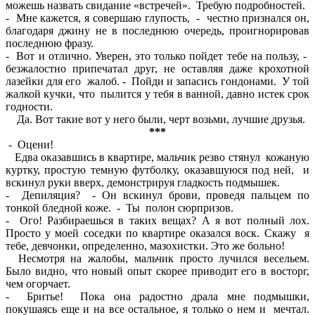
можешь назвать свидание «встречей». Требую подробностей.
- Мне кажется, я совершаю глупость, - честно признался он,
благодаря джину не в последнюю очередь, проигнорировав
последнюю фразу.
- Вот и отлично. Уверен, это только пойдет тебе на пользу, -
безжалостно припечатал друг, не оставляя даже крохотной
лазейки для его жалоб. - Пойди и запасись гондонами. У той
жалкой кучки, что пылится у тебя в ванной, давно истек срок
годности.
Да. Вот такие вот у него были, черт возьми, лучшие друзья.
***
- Оцени!
Едва оказавшись в квартире, мальчик резво стянул кожаную
куртку, простую темную футболку, оказавшуюся под ней, и
вскинул руки вверх, демонстрируя гладкость подмышек.
- Депиляция? - Он вскинул брови, проведя пальцем по
тонкой бледной коже. - Ты полон сюрпризов.
- Ого! Разбираешься в таких вещах? А я вот полный лох.
Просто у моей соседки по квартире оказался воск. Скажу я
тебе, девчонки, определенно, мазохистки. Это же больно!
Несмотря на жалобы, мальчик просто лучился весельем.
Было видно, что новый опыт скорее приводит его в восторг,
чем огорчает.
- Бритье! Пока она радостно драла мне подмышки,
покушаясь еще и на все остальное, я только о нем и мечтал.