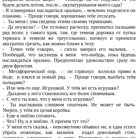
будем делать потом, после…окультуривания моего сада?
- Я планировал насладиться орально, - вежливо поделился он
планами. - Проще говоря, хорошенько тебе отсосать.
- Ты меня с ума сведешь этими своими терминами.
- Да неужели? – Он отложил расческу, прихватил пальцами
ряд волос у самого края, там, где темная дорожка от пупка
терялась в темном же треугольнике, натянул и принялся
аккуратно срезать, как можно ближе к телу.
- Точно тебе говорю, - сипло заверил его мальчик. -
Пообещай, что засунешь в меня что-нибудь, пока будешь
наслаждаться орально. Предпочитаю удовольствие сразу по
двум фронтам.
- Метафорический пир, - он стряхнул волоски прямо в
биде, и взялся за новый ряд. - Проще говоря, выебать тебя
пальцами?
- Или чем-то еще. Игрушкой. У тебя же есть игрушки?
Дыхание у него становилось все более сбивчивым.
- С чего ты взял, что у меня есть игрушки?
- Ты выглядишь слишком опытным. Не может не быть.
Уверен, у тебя их целая коробка.
- Еще я люблю готовить.
- Что? Ну, и я люблю. А причем тут это?
- У меня есть скалка, - невозмутимо объявил он, и едва успел
убрать ножницы, как мальчик издал довольный стон,
засмеялся, качнувшись к нему. Прихватил за волосы на