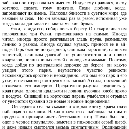
забывая поинтересоваться именем. Индус ему нравился, и ему
хотелось сделать тому приятно. Люди любили, когда
запоминают их имена. Иллюзия близости в суетном мире, где
каждый за себя. Но он забывал раз за разом, вспоминая уже
тогда, когда доставал из пакета мягкие булки.
Утки, завидя его, собирались к берегу. Он скармливал им
положенные три булки, присаживался на скамью. Иногда
читал, иногда просто разглядывал гладь пруда, размышляя
лениво о разном. Иногда слушал музыку, принося ее в ай-
поде. Парк был не популярный, слишком заросший, слишком
тенистый, слишком далекий от университетов или новых
кварталов, полных юных семей с молодыми мамами. Поэтому,
когда дойдя по центральной дорожке до берега, он как-то
увидел этого парня, неуместное чувство ревности
всколыхнулось яростно и неожиданно. Это был его парк и его
утки, и незнакомец смотрелся как наглый Аттила, посмевший
возжелать его империю. Предательницы-утки грудились у
края пруда, хлопали крыльями и ловили кусочки хлеба прямо
в воздухе. Сидящий на корточках парень улыбался и отрывал
от увесистой буханки все новые и новые подношения.
Он сердито сел на скамью и открыл книгу, краем глаза
наблюдая за нахалом. Нахал краем глаза наблюдал за ним и
продолжал прикармливать бесстыжих птиц. Нахал был юн,
одет в черное полупальто, замотан в пижонский серый шарф,
и даже издали смотрелся весьма симпатичным. Ординарной