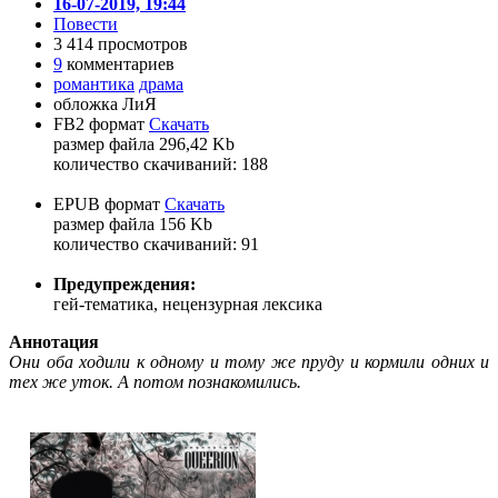
16-07-2019, 19:44
Повести
3 414 просмотров
9
комментариев
романтика
драма
обложка ЛиЯ
FB2 формат
Скачать
размер файла 296,42 Kb
количество cкачиваний: 188
EPUB формат
Скачать
размер файла 156 Kb
количество cкачиваний: 91
Предупреждения:
гей-тематика, нецензурная лексика
Аннотация
Они оба ходили к одному и тому же пруду и кормили одних и
тех же уток. А потом познакомились.