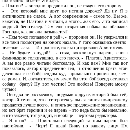
постоянно читаете. Я видел.
- Платон? - холодно предложил он, не глядя в его сторону.
- Это который мне друг, но истина дороже? Да ну. Я в
античности не силен. А вот современное – самое то. Вы же,
кажется, не Платона и читали, а этого…как его…что написал
модный бестселлер. Там еще отвратная собака на обложке.
Господи, как же она называется?
- «Псы тоже попадают в рай», - проронил он. Не удержался и
все-таки посмотрел на юного нахала. У того оказались светло-
зеленые глаза. – И простите, но вы цитировали Аристотеля.
- Не будьте занудой! - сияя, воскликнул парень, снова
фамильярно толкнувшись в его плечо. - Платон, Аристотель.
А вы все равно читали бестселлер. И как вам? Мне так вот
показалось, автор определенно гей, и отношения брата этой
девчонки с ее бойфрендом куда прикольнее прописаны, чем
ее роман. И, согласитесь, ну зачем бы этот бойфренд оставлял
собаку брату? Ну, вот честно! Это любовь! Поверьте моему
чутью!
Он едва не рассмеялся, подумав о друге, который был гей,
который сетовал, что гетеросексуальная линия по-прежнему
продается лучше всего, и опять же предложение экранизации,
но вот брат героини и ее парень – это ведь было бы идеально,
и кто захочет, тот увидит, и вообще – чертовы редакторы.
- Я прав? - Пристально следящий за ним парень был
настойчив. - Черт! Я прав! Вижу по вашему лицу. Ну,