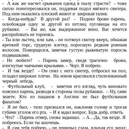
- А как же насчет срывания одежд в пылу страсти? - тоже
сипло поинтересовался он, поддевая подол мягкого свитера.
Под ним оказались плоский живот и широкая талия.
- Когда-нибудь? В другой раз? - Поднял брови парень,
освобождая одну за другой из петлиц пуговицы на его
рубашке. – Вы же, как выдержанное вино. Вас хочется
распробовать не торопясь.
- Ты или льстец, или хам, - он потянул свитер вверх, обнажая
крепкий торс, грудную клетку, поросшую редким ровным
волосом. Поморщился, замечая густую рыжеватую поросль
подмышками.
- Не любите? - Парень замер, сведя трагично брови,
изогнутые чаячьими крыльями. - Черт. Я побрею.
- И так везде? - Он снял с него свитер, отбросил на пол,
огладил широкие плечи. На левом красовался стилизованный
черный лебедь.
- Футбольный клуб, - заметив его взгляд, чуть виновато
пояснил парень, разводя в стороны полы рубашки. – Ну, сами
знаете. Кто из пацанов в Англии не был футбольным
фанатом?
- Я не был, - тихо признался он, наклоняя голову и трогая
губами уголок его рта. – И я задал вопрос. Будь добр, ответь.
- Что? - Парень отмер, снова задышал. – А…Да, так везде. Я
побреюсь. Если ты захочешь.
- Я сам тебя побрею, - он прикрыл глаза, вдыхая его запах: