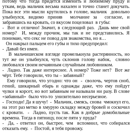
потому что тогда придется изменить и любимому пруду и
уткам, ведь мальчик весьма нахален и точно станет докучать.
Пока все эти мысли крутились в голове, мальчик довольно
улыбнулся, видимо приняв молчание за согласие, и
забравшись на кровать, со вкусом поцеловал в губы:
- Вот и отлично! Значит, в следующий раз. Дашь мне свой
номер? И, между прочим, мы так и не представились. Я
понимаю, что секс не повод для знакомства, но я…
Он накрыл пальцем его губы и тихо предупредил:
- Давай без имен.
В мальчишеском взгляде промелькнула растерянность, но
тут же он улыбнулся, чуть склонив голову набок, словно
любовался своим нечаянным случайным любовником.
- Ладно. Так даже интереснее. А номер? Тоже нет? Вот же
чёрт. Тебе говорили, что ты – забавный?
Ему говорили, что угодно: что он - сволочь, чертов сноб,
гений, шикарный ебарь и однажды даже, что ему пойдут
чулки и корсет, но вот забавным не называли ни разу. В слове
«забавный» было что-то унизительно несерьезное.
- Господи! Да я шучу! - Мальчик, смеясь, снова чмокнул его,
на этот раз метко в хмурую складку между бровей и соскочил
с кровати. - Ладно, пусть так. Как в добрые домобильные
времена. Тогда в пятницу, после пяти у пруда?
- Да, - ответил он, быстрее, чем вспомнил, что собирался
отказать ему. - Постой, я тебя провожу.