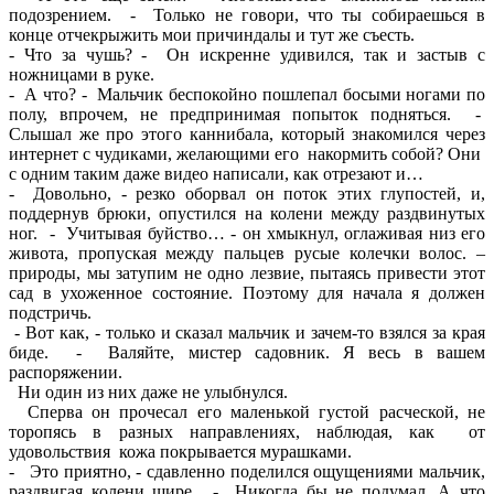
подозрением. - Только не говори, что ты собираешься в
конце отчекрыжить мои причиндалы и тут же съесть.
- Что за чушь? - Он искренне удивился, так и застыв с
ножницами в руке.
- А что? - Мальчик беспокойно пошлепал босыми ногами по
полу, впрочем, не предпринимая попыток подняться. -
Слышал же про этого каннибала, который знакомился через
интернет с чудиками, желающими его накормить собой? Они
с одним таким даже видео написали, как отрезают и…
- Довольно, - резко оборвал он поток этих глупостей, и,
поддернув брюки, опустился на колени между раздвинутых
ног. - Учитывая буйство… - он хмыкнул, оглаживая низ его
живота, пропуская между пальцев русые колечки волос. –
природы, мы затупим не одно лезвие, пытаясь привести этот
сад в ухоженное состояние. Поэтому для начала я должен
подстричь.
- Вот как, - только и сказал мальчик и зачем-то взялся за края
биде. - Валяйте, мистер садовник. Я весь в вашем
распоряжении.
Ни один из них даже не улыбнулся.
Сперва он прочесал его маленькой густой расческой, не
торопясь в разных направлениях, наблюдая, как от
удовольствия кожа покрывается мурашками.
- Это приятно, - сдавленно поделился ощущениями мальчик,
раздвигая колени шире. - Никогда бы не подумал. А что