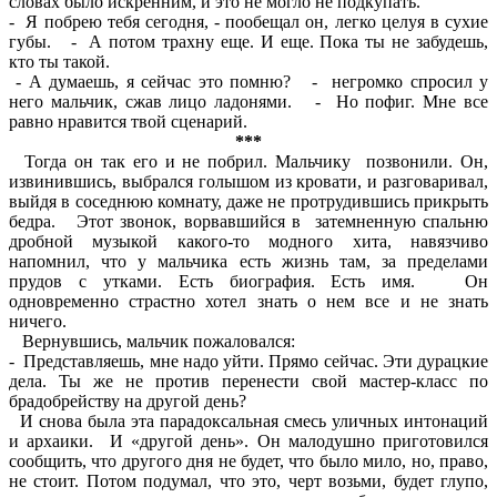
словах было искренним, и это не могло не подкупать.
- Я побрею тебя сегодня, - пообещал он, легко целуя в сухие
губы. - А потом трахну еще. И еще. Пока ты не забудешь,
кто ты такой.
- А думаешь, я сейчас это помню? - негромко спросил у
него мальчик, сжав лицо ладонями. - Но пофиг. Мне все
равно нравится твой сценарий.
***
Тогда он так его и не побрил. Мальчику позвонили. Он,
извинившись, выбрался голышом из кровати, и разговаривал,
выйдя в соседнюю комнату, даже не протрудившись прикрыть
бедра. Этот звонок, ворвавшийся в затемненную спальню
дробной музыкой какого-то модного хита, навязчиво
напомнил, что у мальчика есть жизнь там, за пределами
прудов с утками. Есть биография. Есть имя. Он
одновременно страстно хотел знать о нем все и не знать
ничего.
Вернувшись, мальчик пожаловался:
- Представляешь, мне надо уйти. Прямо сейчас. Эти дурацкие
дела. Ты же не против перенести свой мастер-класс по
брадобрейству на другой день?
И снова была эта парадоксальная смесь уличных интонаций
и архаики. И «другой день». Он малодушно приготовился
сообщить, что другого дня не будет, что было мило, но, право,
не стоит. Потом подумал, что это, черт возьми, будет глупо,