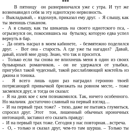
***
В пятницу он разнервничался уже с утра. И тут же
возненавидел себя за эту идиотскую нервозность.
- Выкладывай, - вздохнув, приказал ему друг. - Я слышу, как
ты звенишь стаканом.
- А я слышу, как ты шикаешь на своего идиотского пса, -
огрызнулся он, покосившись на бутылку, которую едва успел
вернуть в бар.
- Да опять насрал в моем кабинете, - безмятежно поделился
друг. - Вот она - старость. А где уже ты нагадил? Давай,
давай, излей мне душу. Знаю, что так и просится.
- Только если ты снова не впихнешь меня в один из своих
бульварных романчиков, - он не удержался от улыбки,
пригубил такой чудесный, такой расслабляющий коктейль из
джина и тоника.
- Я всего лишь один раз наградил героиню твоей
потрясающей привычкой брюзжать на ровном месте, - тоже
засмеялся друг, и тогда он сказал:
- Я на днях кое с кем познакомился. Так, ничего особенного.
Но мальчик достаточно славный на первый взгляд…
- И на первый трах тоже? - тихо, даже не пытаясь глумиться,
спросил друг. Этот тон, лишенный обычных ироничных
интонаций, заставил его сказать правду:
- И на первый трах тоже. Сегодня у нас повторная…встреча.
- О, - только и сказал друг, чем-то там шурша. – Только ты