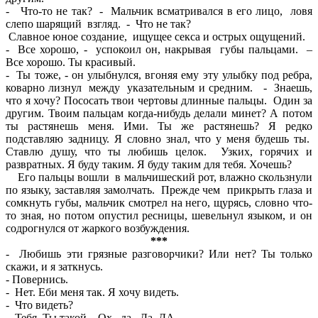
- Что-то не так? - Мальчик всматривался в его лицо, ловя
слепо шарящий взгляд. - Что не так?
Славное юное создание, ищущее секса и острых ощущений.
- Все хорошо, - успокоил он, накрывая губы пальцами. –
Все хорошо. Ты красивый.
- Ты тоже, - он улыбнулся, вгоняя ему эту улыбку под ребра,
коварно лизнул между указательным и средним. - Знаешь,
что я хочу? Пососать твои чертовы длинные пальцы. Один за
другим. Твоим пальцам когда-нибудь делали минет? А потом
ты растянешь меня. Ими. Ты же растянешь? Я редко
подставляю задницу. Я словно знал, что у меня будешь ты.
Ставлю душу, что ты любишь целок. Узких, горячих и
развратных. Я буду таким. Я буду таким для тебя. Хочешь?
Его пальцы вошли в мальчишеский рот, влажно скользнули
по языку, заставляя замолчать. Прежде чем прикрыть глаза и
сомкнуть губы, мальчик смотрел на него, щурясь, словно что-
то зная, но потом опустил ресницы, шевельнул языком, и он
содрогнулся от жаркого возбуждения.
***
- Любишь эти грязные разговорчики? Или нет? Ты только
скажи, и я заткнусь.
- Повернись.
- Нет. Еби меня так. Я хочу видеть.
- Что видеть?
- Тебя. Ты такой…Ох, да. Да. ДА.