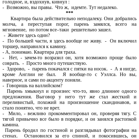
голодное, и, вздохнув, кивнул :
- Возможно, вы правы. Что ж, идемте. Тут недалеко.
***
Квартира была действительно неподалеку. Они добрались
молча, а переступая порог, парень замялся, всего на
мгновение, но потом все–таки решительно зашел.
- Живете здесь один?
- По большей части, я здесь вообще не живу. - Он включил
торшер, направился к камину.
- А, понимаю. Квартира для траха.
- Нет, - зачем-то возразил он, хотя возможно проще было
соврать. - Просто много путешествую.
- Здорово, - парень покачался с пятки на носок. - А я нигде,
кроме Англии не был. Я вообще-то с Уэллса. Но вы,
наверное, и сами по акценту поняли.
- Говоришь на валлийском?
Парень хмыкнул и произнес что-то, явно длиннее одного
предложения. Выговор у него тут же стал жесткий и
переливистый, похожий на произношение скандинавов, и
стало понятно, что не врет.
- Мило, - вежливо прокомментировал он, проверяя тягу. С
тягой привычно все было в порядке, и он занялся растопкой
камина.
Парень бродил по гостиной и разглядывал фотографии на
стенах. Остановился за его спиной, и покосившись, он