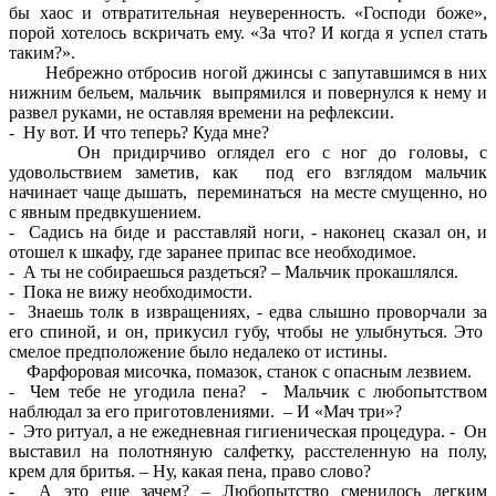
бы хаос и отвратительная неуверенность. «Господи боже»,
порой хотелось вскричать ему. «За что? И когда я успел стать
таким?».
Небрежно отбросив ногой джинсы с запутавшимся в них
нижним бельем, мальчик выпрямился и повернулся к нему и
развел руками, не оставляя времени на рефлексии.
- Ну вот. И что теперь? Куда мне?
Он придирчиво оглядел его с ног до головы, с
удовольствием заметив, как под его взглядом мальчик
начинает чаще дышать, переминаться на месте смущенно, но
с явным предвкушением.
- Садись на биде и расставляй ноги, - наконец сказал он, и
отошел к шкафу, где заранее припас все необходимое.
- А ты не собираешься раздеться? – Мальчик прокашлялся.
- Пока не вижу необходимости.
- Знаешь толк в извращениях, - едва слышно проворчали за
его спиной, и он, прикусил губу, чтобы не улыбнуться. Это
смелое предположение было недалеко от истины.
Фарфоровая мисочка, помазок, станок с опасным лезвием.
- Чем тебе не угодила пена? - Мальчик с любопытством
наблюдал за его приготовлениями. – И «Мач три»?
- Это ритуал, а не ежедневная гигиеническая процедура. - Он
выставил на полотняную салфетку, расстеленную на полу,
крем для бритья. – Ну, какая пена, право слово?
- А это еще зачем? – Любопытство сменилось легким