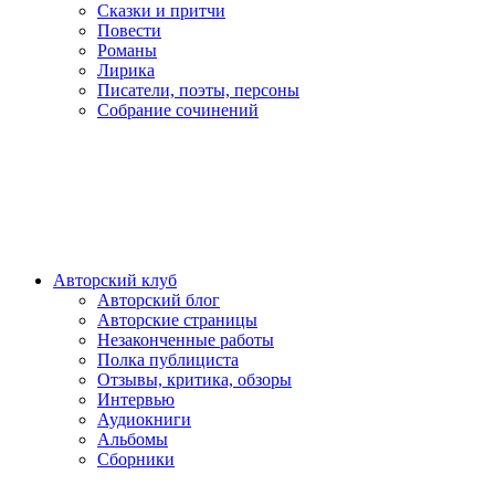
Сказки и притчи
Повести
Романы
Лирика
Писатели, поэты, персоны
Собрание сочинений
Авторский клуб
Авторский блог
Авторские страницы
Незаконченные работы
Полка публициста
Отзывы, критика, обзоры
Интервью
Аудиокниги
Альбомы
Сборники