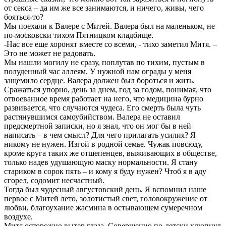
от секса – да им же все занимаются, и ничего, живы, чего
бояться-то?
Мы поехали к Валере с Митей. Валера был на маленьком, не
по-московски тихом Пятницком кладбище.
-Нас все еще хоронят вместе со всеми, - тихо заметил Митя. –
Это не может не радовать.
Мы нашли могилу не сразу, поплутав по тихим, пустым в
полуденный час аллеям. У нужной нам ограды у меня
защемило сердце. Валера должен был бороться и жить.
Сражаться упорно, день за днем, год за годом, понимая, что
отвоеванное время работает на него, что медицина бурно
развивается, что случаются чудеса. Его смерть была чуть
растянувшимся самоубийством. Валера не оставил
предсмертной записки, но я знал, что он мог бы в ней
написать – в чем смысл? Для чего прилагать усилия? Я
никому не нужен. Изгой в родной семье. Чужак повсюду,
кроме круга таких же отщепенцев, выживающих в обществе,
только надев удушающую маску нормальности. Я стану
стариком в сорок пять – и кому я буду нужен? Чтоб я в аду
сгорел, содомит несчастный.
Тогда был чудесный августовский день. Я вспомнил наше
первое с Митей лето, золотистый свет, головокружение от
любви, благоухание жасмина в остывающем сумеречном
воздухе.
Митя осторожно вытер глаза. Совершенно по-детски хлюпнул