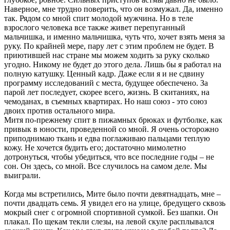
Наверное, мне трудно поверить, что он возмужал. Да, именно
так. Рядом со мной спит молодой мужчина. Но в теле
взрослого человека все также живет перепуганный
мальчишка, и именно мальчишка, чуть что, хочет взять меня за
руку. По крайней мере, пару лет с этим проблем не будет. В
приютившей нас стране мы можем ходить за руку сколько
угодно. Никому не будет до этого дела. Лишь бы я работал на
полную катушку. Ценный кадр. Даже если я и не сдвину
программу исследований с места, будущее обеспечено. За
парой лет последует, скорее всего, жизнь. В скитаниях, на
чемоданах, в съемных квартирах. Но наш союз - это союз
двоих против остального мира.
Митя по-прежнему спит в пижамных брюках и футболке, как
привык в юности, проведенной со мной. Я очень осторожно
приподнимаю ткань и едва поглаживаю пальцами теплую
кожу. Не хочется будить его; достаточно мимолетно
дотронуться, чтобы убедиться, что все последние годы – не
сон. Он здесь, со мной. Все случилось на самом деле. Мы
выиграли.
Когда мы встретились, Мите было почти девятнадцать, мне –
почти двадцать семь. Я увидел его на улице, бредущего сквозь
мокрый снег с огромной спортивной сумкой. Без шапки. Он
плакал. По щекам текли слезы, на левой скуле расплывался