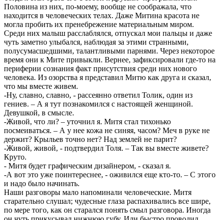
Половина из них, по-моему, вообще не соображала, что
находится в человеческих телах. Даже Митина красота не
могла пробить их пренебрежение материальным миром.
Среди них малыш расслаблялся, отпускал мои пальцы и даже
чуть заметно улыбался, наблюдая за этими странными,
полусумасшедшими, талантливыми парнями. Через некоторое
время они к Мите привыкли. Вернее, зафиксировали где-то на
периферии сознания факт присутствия среди них нового
человека. Из озорства я представил Митю как друга и сказал,
что мы вместе живем.
-Ну, славно, славно, - рассеянно ответил Толик, один из
гениев. – А я тут познакомился с настоящей женщиной.
Девушкой, в смысле.
-Живой, что ли? – уточнил я. Митя стал тихонько
посмеиваться. – А у нее кожа не синяя, часом? Меч в руке не
держит? Крыльев точно нет? Над землей не парит?
-Живой, живой, - подтвердил Толя. – Так вы вместе живете?
Круто.
- Митя будет графическим дизайнером, - сказал я.
-А вот это уже поинтереснее, - оживился еще кто-то. – С этого
и надо было начинать.
Наши разговоры мало напоминали человеческие. Митя
старательно слушал; чудесные глаза распахивались все шире,
по мере того, как он старался понять смыл разговора. Иногда
он чуть прикусывал нижнюю губу. Или быстро проводил