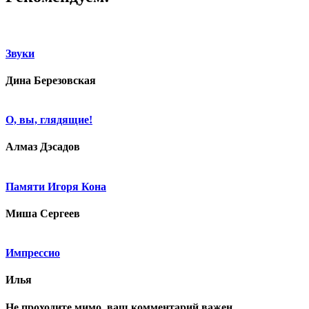
Звуки
Дина Березовская
О, вы, глядящие!
Алмаз Дэсадов
Памяти Игоря Кона
Миша Сергеев
Импрессио
Илья
Не проходите мимо, ваш комментарий важен