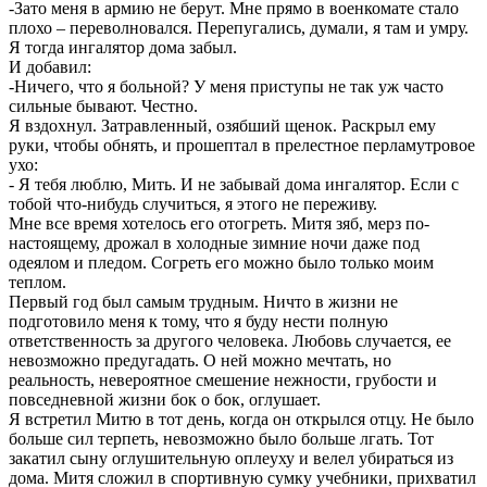
-Зато меня в армию не берут. Мне прямо в военкомате стало
плохо – переволновался. Перепугались, думали, я там и умру.
Я тогда ингалятор дома забыл.
И добавил:
-Ничего, что я больной? У меня приступы не так уж часто
сильные бывают. Честно.
Я вздохнул. Затравленный, озябший щенок. Раскрыл ему
руки, чтобы обнять, и прошептал в прелестное перламутровое
ухо:
- Я тебя люблю, Мить. И не забывай дома ингалятор. Если с
тобой что-нибудь случиться, я этого не переживу.
Мне все время хотелось его отогреть. Митя зяб, мерз по-
настоящему, дрожал в холодные зимние ночи даже под
одеялом и пледом. Согреть его можно было только моим
теплом.
Первый год был самым трудным. Ничто в жизни не
подготовило меня к тому, что я буду нести полную
ответственность за другого человека. Любовь случается, ее
невозможно предугадать. О ней можно мечтать, но
реальность, невероятное смешение нежности, грубости и
повседневной жизни бок о бок, оглушает.
Я встретил Митю в тот день, когда он открылся отцу. Не было
больше сил терпеть, невозможно было больше лгать. Тот
закатил сыну оглушительную оплеуху и велел убираться из
дома. Митя сложил в спортивную сумку учебники, прихватил