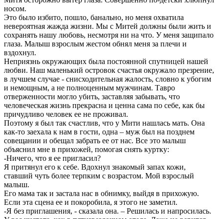
носом.
Это было избито, пошло, банально, но меня охватила
невероятная жажда жизни. Мы с Митей должны были жить и
сохранять нашу любовь, несмотря ни на что. У меня защипало
глаза. Малыш взрослым жестом обнял меня за плечи и
вздохнул.
Неприязнь окружающих была постоянной спутницей нашей
любви. Наш маленький островок счастья окружало презрение,
в лучшем случае - снисходительная жалость, словно к убогим
и немощным, а не полноценным мужчинам. Тавро
отверженности могло убить, заставляя забывать, что
человеческая жизнь прекрасна и ценна сама по себе, как бы
причудливо человек ее не проживал.
Поэтому я был так счастлив, что у Мити нашлась мать. Она
как-то заехала к нам в гости, одна – муж был на позднем
совещании и обещал забрать ее от нас. Все это малыш
объяснил мне в прихожей, помогая снять куртку:
-Ничего, что я ее пригласил?
Я притянул его к себе. Вдохнул знакомый запах кожи,
ставший чуть более терпким с возрастом. Мой взрослый
малыш.
Его мама так и застала нас в обнимку, выйдя в прихожую.
Если эта сцена ее и покоробила, я этого не заметил.
-Я без приглашения, - сказала она. – Решилась и напросилась.