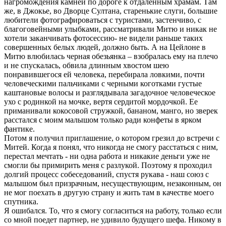
нагромождения камней по дороге к отдаленным храмам. Там
же, в Джокье, во Дворце Султана, старенькие слуги, большие
любители фотографироваться с туристами, застенчиво, с
благоговейными улыбками, рассматривали Митю и никак не
хотели заканчивать фотосессию- не видели раньше таких
совершенных белых людей, должно быть. А на Цейлоне в
Митю влюбилась черная обезьянка – взобралась ему на плечо
и не спускалась, обвила длинным хвостом шею
понравившегося ей человека, перебирала ловкими, почти
человеческими пальчиками с черными коготками густые
каштановые волосы и разглядывала загадочное человеческое
ухо с родинкой на мочке, вертя сердитой мордочкой. Ее
приманивали кокосовой стружкой, бананом, манго, но зверек
расстался с моим малышом только ради конфеты в ярком
фантике.
Потом я получил приглашение, о котором грезил до встречи с
Митей. Когда я понял, что никогда не смогу расстаться с ним,
перестал мечтать - ни одна работа и никакие деньги уже не
смогли бы примирить меня с разлукой. Поэтому я проходил
долгий процесс собеседований, спустя рукава - наш союз с
малышом был призрачным, несуществующим, незаконным, он
не мог поехать в другую страну и жить там в качестве моего
спутника.
Я ошибался. То, что я смогу согласиться на работу, только если
со мной поедет партнер, не удивило будущего шефа. Никому в