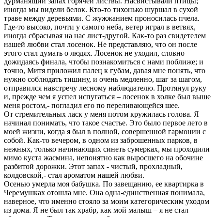
дурманящий запах горячей листвы. Насвистывали птицы;
иногда мы видели белок. Кто-то тихонько шуршал в сухой
траве между деревьями. С жужжанием проносилась пчела.
Где-то высоко, почти у самого неба, ветер играл в ветвях,
иногда сбрасывая на нас лист-другой. Как-то раз свидетелем
нашей любви стал лосенок. Не представляю, что он после
этого стал думать о людях. Лосенок не уходил, словно
дожидаясь финала, чтобы познакомиться с нами поближе; и
точно, Митя приложил палец к губам, давая мне понять, что
нужно соблюдать тишину, и очень медленно, шаг за шагом,
отправился навстречу лесному наблюдателю. Протянул руку
и, прежде чем я успел испугаться – лосенок в холке был выше
меня ростом,- погладил его по переливающейся шее.
От стремительных ласк у меня потом кружилась голова. Я
начинал понимать, что такое счастье. Это было первое лето в
моей жизни, когда я был в полной, совершенной гармонии с
собой. Как-то вечером, в одном из заброшенных парков, в
нежных, только начинающих синеть сумерках, мы проходили
мимо куста жасмина, непонятно как выросшего на обочине
разбитой дорожки. Этот запах - чистый, прохладный,
колдовской,- стал ароматом нашей любви.
Осенью умерла моя бабушка. По завещанию, ее квартирка в
Черемушках отошла мне. Она одна-единственная понимала,
наверное, что именно стояло за моим категорическим уходом
из дома. Я не был так храбр, как мой малыш – я не стал