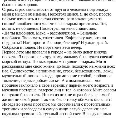
было с ним хорошо.
Страх, страх зависимости от другого человека подтолкнул
меня к мысли об измене. Несостоявшейся. Я не смог, просто
не смог изменить и не стал скотом, развлекающимся за
спиной влюбленного мальчика со старым приятелем. Тот,
кстати, не обиделся. Посмотрел на меня с завистью.
- Да ты влюбился, Макс, - рассмеялся он. – Банально
влюбился. Твою мать, счастливец. Кофеварку вам, что ли
подарить?! Или, прости Господи, блендер? И уходи давай.
Собрался и пошел. Не порть мне весь вечер.
Первое лето мы провели в городе – не было денег никуда
поехать. Я переживал - хрупкому малышу был нужен свежий
морской воздух. По выходным мы гуляли в парках. Митя
рассказывал мне свою жизнь, до боли похожую на жизни всех
нас. Одиночество, непонимание, страх, безысходность, ложь,
мучительный поиск выхода, примирение с собой, любовное
томление, первые робкие ласки. А я помалкивал – мое
прошлое заключало в себе вереницу парней моего возраста и
мужиков постарше, галерею лиц и тел, о которых Мите совсем
не нужно было знать. Никто из них не играл больше в моей
жизни никакой роли. Так что было толку обижать малыша?!
Иногда во время прогулок мы сворачивали с протоптанных
тропинок и забредали в самую чащу, вглубь деревьев; нас
окутывал тревожный, тусклый лесной свет. В воздухе плыл