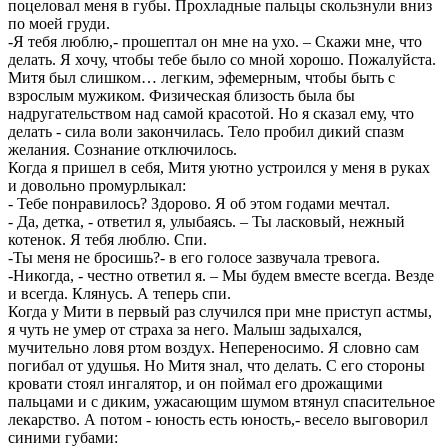
поцеловал меня в губы. Прохладные пальцы скользнули вниз
по моей груди.
-Я тебя люблю,- прошептал он мне на ухо. – Скажи мне, что
делать. Я хочу, чтобы тебе было со мной хорошо. Пожалуйста.
Митя был слишком… легким, эфемерным, чтобы быть с
взрослым мужиком. Физическая близость была бы
надругательством над самой красотой. Но я сказал ему, что
делать - сила воли закончилась. Тело пробил дикий спазм
желания. Сознание отключилось.
Когда я пришел в себя, Митя уютно устроился у меня в руках
и довольно промурлыкал:
- Тебе понравилось? Здорово. Я об этом годами мечтал.
- Да, детка, - ответил я, улыбаясь. – Ты ласковый, нежный
котенок. Я тебя люблю. Спи.
-Ты меня не бросишь?- в его голосе зазвучала тревога.
-Никогда, - честно ответил я. – Мы будем вместе всегда. Везде
и всегда. Клянусь. А теперь спи.
Когда у Мити в первый раз случился при мне приступ астмы,
я чуть не умер от страха за него. Малыш задыхался,
мучительно ловя ртом воздух. Непереносимо. Я словно сам
погибал от удушья. Но Митя знал, что делать. С его стороны
кровати стоял ингалятор, и он поймал его дрожащими
пальцами и с диким, ужасающим шумом втянул спасительное
лекарство. А потом - юность есть юность,- весело выговорил
синими губами: