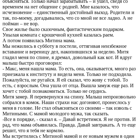
объясняться. Только начал зарабатывать – и ушел, сведя со
временем на нет общение с родней. Мне казалось, что
исчезновение – единственный достойный выход. Родители и
так, по-моему, догадывались, что со мной не все ладно. А не
пойман – не вор.
Свое жилье было сказочным, фантастическим подарком.
Унылая комната с крошечной кухней казалась раем.
А потом появилась Митина мама.
Мы нежились в субботу в постели, оттягивая неизбежное
вставание и вереницу дел, накопившихся за неделю. Митя
гладил меня по спине, я дремал, довольный как кот. И вдруг
малыш быстро проговорил:
- Макс, меня нашла мама. То есть, она, оказывается, много раз
приезжала к институту и видела меня. Только не подходила.
Пожалуйста, не ругайся. Я ей сказал, что живу с тобой. То
есть, с взрослым. Она ушла от отца. Вышла замуж еще раз. И
хочет с тобой познакомиться. Только не сердись.
Митя замер. Я перевернулся на спину. Малыш непроизвольно
собрался в комок. Наши страхи нас догоняют, пронеслось у
меня в голове. Не стал объясняться со своими – так изволь с
Митиными. С мамой молодого мужа, так сказать.
-Все в порядке, - сказал я. – Давай встретимся. Я не против. И
рад, что мама объявилась. Правда. Давай завтракать. А то еще
решит, что я тебя не кормлю.
Мы встретились с Митиной мамой и ее новым мужем в один