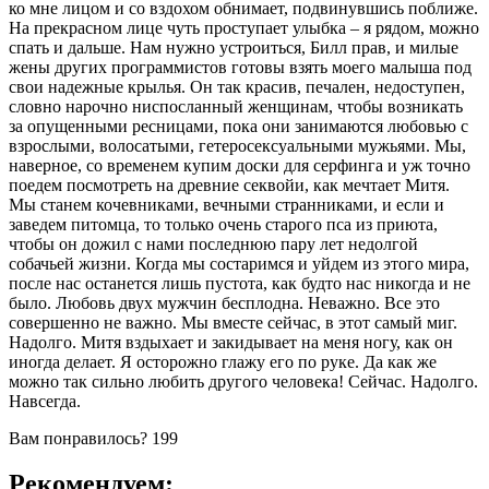
ко мне лицом и со вздохом обнимает, подвинувшись поближе.
На прекрасном лице чуть проступает улыбка – я рядом, можно
спать и дальше. Нам нужно устроиться, Билл прав, и милые
жены других программистов готовы взять моего малыша под
свои надежные крылья. Он так красив, печален, недоступен,
словно нарочно ниспосланный женщинам, чтобы возникать
за опущенными ресницами, пока они занимаются любовью с
взрослыми, волосатыми, гетеросексуальными мужьями. Мы,
наверное, со временем купим доски для серфинга и уж точно
поедем посмотреть на древние секвойи, как мечтает Митя.
Мы станем кочевниками, вечными странниками, и если и
заведем питомца, то только очень старого пса из приюта,
чтобы он дожил с нами последнюю пару лет недолгой
собачьей жизни. Когда мы состаримся и уйдем из этого мира,
после нас останется лишь пустота, как будто нас никогда и не
было. Любовь двух мужчин бесплодна. Неважно. Все это
совершенно не важно. Мы вместе сейчас, в этот самый миг.
Надолго. Митя вздыхает и закидывает на меня ногу, как он
иногда делает. Я осторожно глажу его по руке. Да как же
можно так сильно любить другого человека! Сейчас. Надолго.
Навсегда.
Вам понравилось?
199
Рекомендуем: