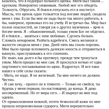
казалось, что я подобрал больного щенка. Митя был таким…
хрупким. Невероятно уязвимым. Любой мог его обидеть.
Толкнуть. Обругать. Я боялся отпускать его в институт.
Мысль, что щенок один толкается под ногами людей, сводила
меня с ума. Если бы мне не надо было так много работать, я
бы, наверное, провожал его на учебу. И встречал бы. Мир был
полон опасностей, не говоря уж о других мужчинах – ярче и
богаче меня. Я - обыкновенный, только умом Бог не обделил.
И я боялся… заняться с ним любовью. Сделать больно.
Сломать ненароком. Разбить вдребезги. Смесь желания и
жалости сводила меня с ума. Дней пять мы спали порознь.
Мне было проще вспомнить далекую юность и отправиться в
ванную, прислушиваясь к его сопению.
Не знаю, как долго я бы протянул, прежде чем тронуться
умом. Митя пришел ко мне сам. Я проснулся ночью от едва
ощутимого поглаживания по щеке. Вздрогнул. И все-таки
нашел в себе силы сказать:
- Мить, не надо. Я не железный. Ты мне ничего не должен.
Честно.
- Я сам хочу, - пропел он в темноте. – Только не смейся, ты
будешь у меня первым, по-настоящему, до конца. Я дико
несовременный. Не от мира сего. – И нырнул ко мне под
одеяло.
От прикосновения нежной, почти безволосой кожи по мне
прошла непроизвольная судорога. Митя нерешительно