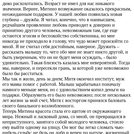
дико расхохотались. Возраст не имел для нас никакого
значения. Вернее, Митино возмужание оказалось прекрасным,
неожиданным подарком. У нашей любви появилась новая
глубина – дружба. Я читал, конечно, что в наивысшем,
редчайшем проявлении любовь приводит к доверию и
принятию другого человека, невозможным там, где еще
остаются эгоизм и беспокойство собственника, но мне
никогда не приходило в голову, что чудо может произойти со
мной. Я не считал себя достойным, наверное. Дружить –
рассказать малышу то, чего обо мне не знает никто другой, и
быть уверенным, что он не будет меня осуждать, - было
удивительно. Такая близость казалась мне невероятной. Тогда
мы, наверное, и пересекли грань, за которой уже невозможно
было бы расстаться.
Мы так и жили, день за днем; Митя окончил институт, муж
его мамы помог с работой. Малыш зарабатывал поначалу
намного меньше меня, но с удовольствием копил деньги на
подарки. Образумить его было невозможно; после нескольких
лет жизни за мой счет, Митя с восторгом принялся баловать
своего банального возлюбленного.
Теперь Митина красота стала его щитом от окружающего
мира. Нежный и ласковый дома, со мной, он превращался в
неприступного, занятого собой молодого человека, стоило
ему выйти одному на улицу. Он мог бы легко сломать чью-
нибудь судьбу; не будь он добр и верен по натуре, жизненный