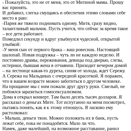
- Пожалуйста, это не от меня, это от Митиной мамы. Прошу
вас принять.
И добавил, слегка смущаясь и обеспечив этими словами себе
место в раю:
-Парня же тяжело поднимать одному. Митя, сразу видно,
талантливый мальчик. Пусть учится, что сейчас за время такое
– все дети работают.
Помедлил секунду и вдруг улыбнулся чудесной, открытой
улыбкой:
-У меня сын от первого брака – ваш ровесник. Настоящий
шалопай. Новая подружка – чуть ли не каждую неделю. И
постоянно драмы, переживания, девицы под дверью, слезы,
истерики, бывшая жена в отчаянии. Приходит вечером домой
– на лестнице какая-то дуреха, синяя от холода, ждет Сережу.
А Сережа на Мальдивах с очередной красоткой. Я поражен,
что в вашем возрасте можно заботиться о другом человеке.
На прощание мы с ним пожали друг другу руки. Смелый, не
побоялся заразиться гомосексуализмом.
Дома я открыл конверт. Там было десять тысяч долларов. Я
рассказал о деньгах Мите. Тот испуганно на меня посмотрел,
пытаясь понять, как я к этому отношусь. Я ласково ему
растолковал:
- Малыш, деньги твои. Можно положить их в банк, пусть
лежат себе, пока не понадобятся. Мало ли что.
Намек, даже малейший, на возможное расставание, ранил