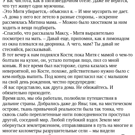
У вас чистота, как в пятизвездочном отеле. Даже не верится,
что тут живут одни мужчины.
-Это Митя убирается,- объяснил я. – И мне мусорить не дает.
-А дома у него все летело в разные стороны, - искренне
рассмеялась Митина мама. – Можно было хвостиком за ним
ходить и вещи подбирать.
-Спасибо, что рассказала Максу, - Митя выразительно
посмотрел на мать. – Давай еще, припомни, как я лимонадом
из окна плевался на дворника. А чего, мам? Ты давай не
стесняйся, рассказывай.
В тот вечер к нам поднялся Костя; пока Митя с мамой о чем-то
болтали на кухне, он, устало потирая лицо, пил со мной
коньяк. Я все время был настороже, сцена казалась мне
невероятной, но Косте, похоже, действительно нужно было с
кем-нибудь выпить. Под конец он пригласил нас с малышом
на свой день рождения, честно предупредив:
-Я вас представлю, как друга дома. Не обижайтесь. И
обязательно приходите.
Время шло, мы оба работали, полюбили путешествия в
дальние страны. Добрались даже до Явы; там, на мистическом
острове, ткань привычной реальности была так тонка, что
сквозь слабо переплетенные нити повседневности проступал
другой, соседний мир. Любой глубокий вздох Земли мог
обернуться землетрясением, отправлявшим в путь на многие и
многие километры разрушительные сели – мы видели