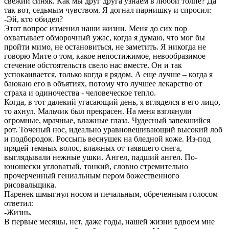
свежий синяк. Как мы друг друга узнаем в любой толпе? Да
так вот, седьмым чувством. Я догнал парнишку и спросил:
-Эй, кто обидел?
Этот вопрос изменил наши жизни. Меня до сих пор
охватывает обморочный ужас, когда я думаю, что мог бы
пройти мимо, не остановиться, не заметить. Я никогда не
говорю Мите о том, какое непостижимое, невообразимое
стечение обстоятельств свело нас вместе. Он и так
успокаивается, только когда я рядом. А еще лучше – когда я
баюкаю его в объятиях, потому что лучшее лекарство от
страха и одиночества - человеческое тепло.
Когда, в тот далекий угасающий день, я вгляделся в его лицо,
то ахнул. Мальчик был прекрасен. На меня взглянули
огромные, мрачные, влажные глаза. Чудесный запекшийся
рот. Точеный нос, идеально уравновешивающий высокий лоб
и подбородок. Россыпь веснушек на бледной коже. Из-под
прядей темных волос, влажных от таявшего снега,
выглядывали нежные ушки. Ангел, падший ангел. По-
юношески угловатый, тонкий, словно стремительно
прочерченный гениальным пером божественного
рисовальщика.
Паренек шмыгнул носом и печальным, обреченным голосом
ответил:
-Жизнь.
В первые месяцы, нет, даже годы, нашей жизни вдвоем мне