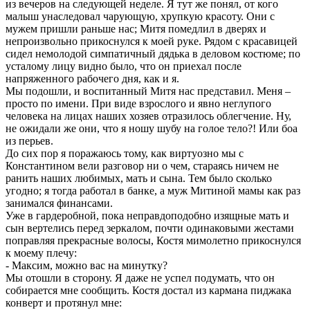
из вечеров на следующей неделе. Я тут же понял, от кого
малыш унаследовал чарующую, хрупкую красоту. Они с
мужем пришли раньше нас; Митя помедлил в дверях и
непроизвольно прикоснулся к моей руке. Рядом с красавицей
сидел немолодой симпатичный дядька в деловом костюме; по
усталому лицу видно было, что он приехал после
напряженного рабочего дня, как и я.
Мы подошли, и воспитанный Митя нас представил. Меня –
просто по имени. При виде взрослого и явно неглупого
человека на лицах наших хозяев отразилось облегчение. Ну,
не ожидали же они, что я ношу шубу на голое тело?! Или боа
из перьев.
До сих пор я поражаюсь тому, как виртуозно мы с
Константином вели разговор ни о чем, стараясь ничем не
ранить наших любимых, мать и сына. Тем было сколько
угодно; я тогда работал в банке, а муж Митиной мамы как раз
занимался финансами.
Уже в гардеробной, пока неправдоподобно изящные мать и
сын вертелись перед зеркалом, почти одинаковыми жестами
поправляя прекрасные волосы, Костя мимолетно прикоснулся
к моему плечу:
- Максим, можно вас на минутку?
Мы отошли в сторону. Я даже не успел подумать, что он
собирается мне сообщить. Костя достал из кармана пиджака
конверт и протянул мне: