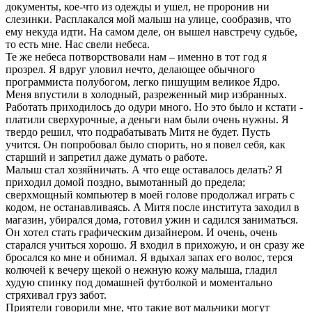
документы, кое-что из одежды и ушел, не проронив ни
слезинки. Расплакался мой малыш на улице, сообразив, что
ему некуда идти. На самом деле, он вышел навстречу судьбе,
то есть мне. Нас свели небеса.
Те же небеса потворствовали нам – именно в тот год я
прозрел. Я вдруг уловил нечто, делающее обычного
программиста полубогом, легко пишущим великое Ядро.
Меня впустили в холодный, разреженный мир избранных.
Работать приходилось до одури много. Но это было и кстати -
платили сверхурочные, а деньги нам были очень нужны. Я
твердо решил, что подрабатывать Митя не будет. Пусть
учится. Он попробовал было спорить, но я повел себя, как
старший и запретил даже думать о работе.
Малыш стал хозяйничать. А что еще оставалось делать? Я
приходил домой поздно, вымотанный до предела;
сверхмощный компьютер в моей голове продолжал играть с
кодом, не останавливаясь. А Митя после института заходил в
магазин, убирался дома, готовил ужин и садился заниматься.
Он хотел стать графическим дизайнером. И очень, очень
старался учиться хорошо. Я входил в прихожую, и он сразу же
бросался ко мне и обнимал. Я вдыхал запах его волос, терся
колючей к вечеру щекой о нежную кожу малыша, гладил
худую спинку под домашней футболкой и моментально
стряхивал груз забот.
Приятели говорили мне, что такие вот мальчики могут