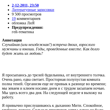
2-12-2011, 23:50
Литературные зарисовки
9 500 просмотров
19
комментариев
обложка ЛиЯ
Предупреждения:
гей-тематика
Аннотация
Случайная (или неизбежная?) встреча двоих, взрослого
мужчины и юноши. Годы, проведенные вместе. Как долго
будет жить их любовь?
Я просыпаюсь до трелей будильника, от внутреннего толчка.
Очень рано, едва светает. Просторная полупустая комната
полна теней. Организм еще не привык к разнице во времени;
мы зеваем и клюем носами днем и с трудом засыпаем ночью.
Мы здесь всего два дня. На следующей неделе я выхожу на
работу.
Я привычно прислушиваюсь к дыханию Мити. Спокойное,
глубокое, ровное. Сильных приступов астмы давно не было.