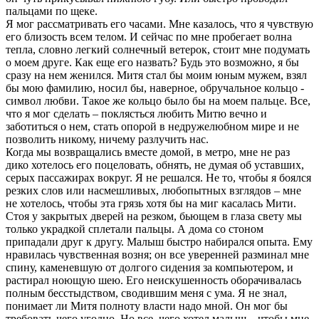
пальцами по щеке.
Я мог рассматривать его часами. Мне казалось, что я чувствую
его близость всем телом. И сейчас по мне пробегает волна
тепла, словно легкий солнечный ветерок, стоит мне подумать
о моем друге. Как еще его назвать? Будь это возможно, я бы
сразу на нем женился. Митя стал бы моим юным мужем, взял
бы мою фамилию, носил бы, наверное, обручальное кольцо -
символ любви. Такое же кольцо было бы на моем пальце. Все,
что я мог сделать – поклясться любить Митю вечно и
заботиться о нем, стать опорой в недружелюбном мире и не
позволить никому, ничему разлучить нас.
Когда мы возвращались вместе домой, в метро, мне не раз
дико хотелось его поцеловать, обнять, не думая об уставших,
серых пассажирах вокруг. Я не решался. Не то, чтобы я боялся
резких слов или насмешливых, любопытных взглядов – мне
не хотелось, чтобы эта грязь хотя бы на миг касалась Мити.
Стоя у закрытых дверей на резком, бьющем в глаза свету мы
только украдкой сплетали пальцы. А дома со стоном
припадали друг к другу. Малыш быстро набирался опыта. Ему
нравилась чувственная возня; он все уверенней разминал мне
спину, каменевшую от долгого сидения за компьютером, и
растирал ноющую шею. Его неискушенность оборачивалась
полным бесстыдством, сводившим меня с ума. Я не знал,
понимает ли Митя полноту власти надо мной. Он мог бы
требовать чего угодно. Но все, чего хотел малыш – чтобы мне