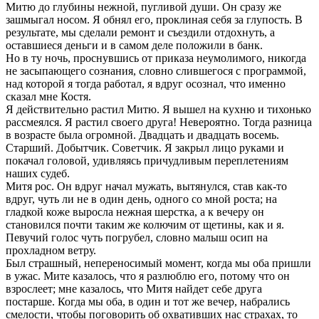
Митю до глубины нежной, пугливой души. Он сразу же
зашмыгал носом. Я обнял его, проклиная себя за глупость. В
результате, мы сделали ремонт и съездили отдохнуть, а
оставшиеся деньги и в самом деле положили в банк.
Но в ту ночь, проснувшись от приказа неумолимого, никогда
не засыпающего сознания, словно слившегося с программой,
над которой я тогда работал, я вдруг осознал, что именно
сказал мне Костя.
Я действительно растил Митю. Я вышел на кухню и тихонько
рассмеялся. Я растил своего друга! Невероятно. Тогда разница
в возрасте была огромной. Двадцать и двадцать восемь.
Старший. Добытчик. Советчик. Я закрыл лицо руками и
покачал головой, удивляясь причудливым переплетениям
наших судеб.
Митя рос. Он вдруг начал мужать, вытянулся, став как-то
вдруг, чуть ли не в один день, одного со мной роста; на
гладкой коже выросла нежная шерстка, а к вечеру он
становился почти таким же колючим от щетины, как и я.
Певучий голос чуть погрубел, словно малыш осип на
прохладном ветру.
Был страшный, непереносимый момент, когда мы оба пришли
в ужас. Мите казалось, что я разлюблю его, потому что он
взрослеет; мне казалось, что Митя найдет себе друга
постарше. Когда мы оба, в один и тот же вечер, набрались
смелости, чтобы поговорить об охвативших нас страхах, то