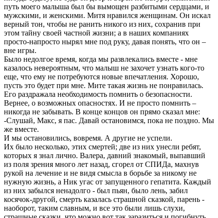
путь моего малыша был бы вымощен разбитыми сердцами, и
мужскими, и женскими. Митя нравился женщинам. Он искал
верный тон, чтобы не ранить никого из них, сохранив при
этом тайну своей частной жизни; а в наших компаниях
просто-напросто нырял мне под руку, давая понять, что он –
вне игры.
Было недолгое время, когда мы развлекались вместе - мне
казалось невероятным, что малыш не захочет узнать кого-то
еще, что ему не потребуются новые впечатления. Хорошо,
пусть это будет при мне. Мите такая жизнь не понравилась.
Его раздражала необходимость помнить о безопасности.
Вернее, о возможных опасностях. И не просто помнить –
никогда не забывать. В конце концов он прямо сказал мне:
-Слушай, Макс, я пас. Давай остановимся, пока не поздно. Мы
же вместе.
И мы остановились, вовремя. А другие не успели.
Их было несколько, этих смертей; две из них унесли ребят,
которых я знал лично. Валера, давний знакомый, выпавший
из поля зрения много лет назад, сгорел от СПИДа, махнув
рукой на лечение и не видя смысла в борьбе за никому не
нужную жизнь, а Ник угас от запущенного гепатита. Каждый
из них забылся ненадолго - был пьян, было лень, забил
косячок-другой, смерть казалась страшной сказкой, парень -
наоборот, таким славным, и все это были лишь слухи,
страшные сказки, что можно вот так заразиться и погибнуть