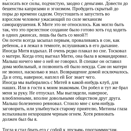
высосать все силы, подчистую, заодно с деньгами. Довести до
бешенства капризами и эгоизмом. Пробудить скрытый до
поры до времени садизм. Опустошить и запустить во
взрослом человеке ужасающий по силе механизм
саморазрушения. К Мите это не относилось. Как могло быть
так, что это прелестное создание было готово хоть год ходить
в одних джинсах, лишь бы быть со мной?!
Он почти всегда засыпал первым, проваливаясь в сон, как
ребенок, а я лежал в темноте, вслушиваясь в его дыхание.
Иногда Митя вздыхал. И очень редко плакал во сне. Тосковал
о матери. Когда отец выгнал Митю, она была в командировке.
Малыш ничего мне о ней не говорил. В спешке он оставил
дома мобильный, и позвонить ей было некуда. Сам он матери
не звонил, насколько я знал. Возвращение домой исключалось.
Да и отец, наверное, наплел ей Бог знает чего.
Иногда мы выбирались с Митей в какой-нибудь клуб, для
наших. Или в гости к моим знакомым. Он робел и тут же брал
меня за руку. Не отпускал. Мы выглядели, наверное,
влюбленными, вполне довольными обществом друг друга.
Малыш болезненно ревновал. Стоило мне с кем-нибудь
заговорить, или улыбнуться старому приятелю, Митины глаза
вспыхивали нехорошим черным огнем. Хотя ревновать
должен был бы я.
Тогда я стал брать его с собой к друзьям- программистам.