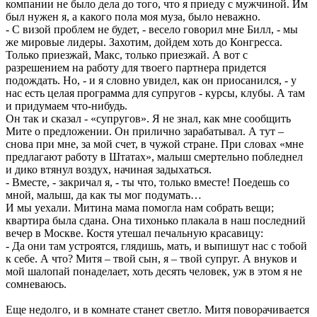
компании не было дела до того, что я приеду с мужчиной. Им
был нужен я, а какого пола моя муза, было неважно.
- С визой проблем не будет, - весело говорил мне Билл, - мы
же мировые лидеры. Захотим, дойдем хоть до Конгресса.
Только приезжай, Макс, только приезжай. А вот с
разрешением на работу для твоего партнера придется
подождать. Но, - и я словно увидел, как он приосанился, - у
нас есть целая программа для супругов - курсы, клубы. А там
и придумаем что-нибудь.
Он так и сказал - «супругов». Я не знал, как мне сообщить
Мите о предложении. Он прилично зарабатывал. А тут –
снова при мне, за мой счет, в чужой стране. При словах «мне
предлагают работу в Штатах», малыш смертельно побледнел
и дико втянул воздух, начиная задыхаться.
- Вместе, - закричал я, - ты что, только вместе! Поедешь со
мной, малыш, да как ты мог подумать…
И мы уехали. Митина мама помогла нам собрать вещи;
квартира была сдана. Она тихонько плакала в наш последний
вечер в Москве. Костя утешал печальную красавицу:
- Да они там устроятся, глядишь, мать, и выпишут нас с тобой
к себе. А что? Митя – твой сын, я – твой супруг. А внуков и
мой шалопай понаделает, хоть десять человек, уж в этом я не
сомневаюсь.
Еще недолго, и в комнате станет светло. Митя поворачивается