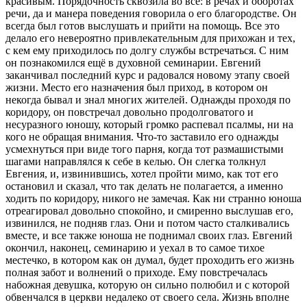
красивым. Порядочность сквозила во все: в речах и оборотах
речи, да и манера поведения говорила о его благородстве. Он
всегда был готов выслушать и прийти на помощь. Все это
делало его невероятно привлекательным для прихожан и тех,
с кем ему приходилось по долгу службы встречаться. С ним
он познакомился ещё в духовной семинарии. Евгений
заканчивал последний курс и радовался новому этапу своей
жизни. Место его назначения был приход, в котором он
некогда бывал и знал многих жителей. Однажды проходя по
коридору, он повстречал довольно продолговатого и
несуразного юношу, который громко распевал псалмы, ни на
кого не обращая внимания. Что-то заставило его однажды
усмехнуться при виде того парня, когда тот размашистыми
шагами направлялся к себе в келью. Он слегка толкнул
Евгения, и, извинившись, хотел пройти мимо, как тот его
остановил и сказал, что так делать не полагается, а именно
ходить по коридору, никого не замечая. Как ни странно юноша
отреагировал довольно спокойно, и смиренно выслушав его,
извинился, не подняв глаз. Они и потом часто сталкивались
вместе, и все также юноша не поднимал своих глаз. Евгений
окончил, наконец, семинарию и уехал в то самое тихое
местечко, в котором как он думал, будет проходить его жизнь
полная забот и волнений о приходе. Ему повстречалась
набожная девушка, которую он сильно полюбил и с которой
обвенчался в церкви недалеко от своего села. Жизнь вполне