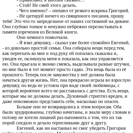
- Стой! Не смей этого делать.
- Чего именно? – опешил от резкого вскрика Григорий.
- Не цитируй ничего из священного писания, прошу
тебя! Это что-то запредельное от наших состязаний на диване.
Оно глубоко тонкое и ненужно небрежно перелистывать в
памяти изречения из Великой книги.
Они немного помолчали.
- Я взял девушку, - сказал уже более спокойно Евгений,
- из довольно простой семьи. Она собирала вещи перед тем,
как переехать ко мне и под руку ей попалась скакалка и,
увидев ее, окликнула меня и показала, как она управляется
ею. Она прыгала и звонко смеясь, выделывала разные штучки,
но мне было в тот момент просто гадко. Эта вещь была из её
прошлого. Теперь после замужества у неё должна была
начаться другая жизнь. Нет, она прекрасно играла во взрослую
девушку, но ведь не устояла при виде своей любимицы, с
которой вероятнее всего не расставалась с детства. Есть вещи,
которые мы не должны делать. Духовный стриптиз вреден, и
даже невозможно представить себе, насколько он опасен.
Больше они не возвращались к этим вопросам. Оба
были эрудированны, глубоко начитаны, и знали меру словам и
потому не хотели лишний раз напомнить о том, что их так
порой снедало и делало терпеливыми друг к другу.
Евгений, как ни настаивал не смог убедить Григория