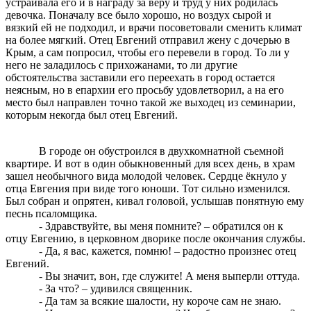
устраивала его и в награду за веру и труд у них родилась
девочка. Поначалу все было хорошо, но воздух сырой и
вязкий ей не подходил, и врачи посоветовали сменить климат
на более мягкий. Отец Евгений отправил жену с дочерью в
Крым, а сам попросил, чтобы его перевели в город. То ли у
него не заладилось с прихожанами, то ли другие
обстоятельства заставили его переехать в город остается
неясным, но в епархии его просьбу удовлетворил, а на его
место был направлен точно такой же выходец из семинарии,
которым некогда был отец Евгений.
В городе он обустроился в двухкомнатной съемной
квартире. И вот в один обыкновенный для всех день, в храм
зашел необычного вида молодой человек. Сердце ёкнуло у
отца Евгения при виде того юноши. Тот сильно изменился.
Был собран и опрятен, кивал головой, услышав понятную ему
песнь псаломщика.
- Здравствуйте, вы меня помните? – обратился он к
отцу Евгению, в церковном дворике после окончания службы.
- Да, я вас, кажется, помню! – радостно произнес отец
Евгений.
- Вы значит, вон, где служите! А меня выперли оттуда.
- За что? – удивился священник.
- Да там за всякие шалости, ну короче сам не знаю.