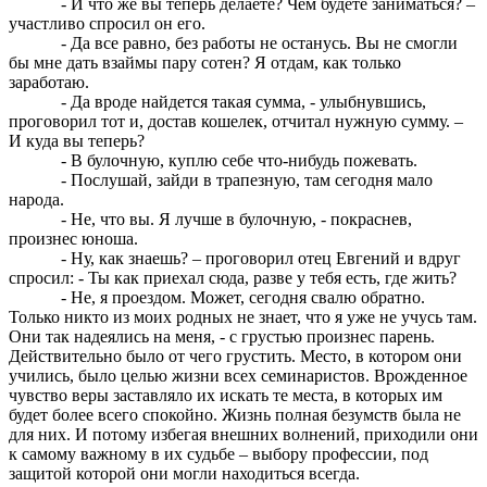
- И что же вы теперь делаете? Чем будете заниматься? –
участливо спросил он его.
- Да все равно, без работы не останусь. Вы не смогли
бы мне дать взаймы пару сотен? Я отдам, как только
заработаю.
- Да вроде найдется такая сумма, - улыбнувшись,
проговорил тот и, достав кошелек, отчитал нужную сумму. –
И куда вы теперь?
- В булочную, куплю себе что-нибудь пожевать.
- Послушай, зайди в трапезную, там сегодня мало
народа.
- Не, что вы. Я лучше в булочную, - покраснев,
произнес юноша.
- Ну, как знаешь? – проговорил отец Евгений и вдруг
спросил: - Ты как приехал сюда, разве у тебя есть, где жить?
- Не, я проездом. Может, сегодня свалю обратно.
Только никто из моих родных не знает, что я уже не учусь там.
Они так надеялись на меня, - с грустью произнес парень.
Действительно было от чего грустить. Место, в котором они
учились, было целью жизни всех семинаристов. Врожденное
чувство веры заставляло их искать те места, в которых им
будет более всего спокойно. Жизнь полная безумств была не
для них. И потому избегая внешних волнений, приходили они
к самому важному в их судьбе – выбору профессии, под
защитой которой они могли находиться всегда.