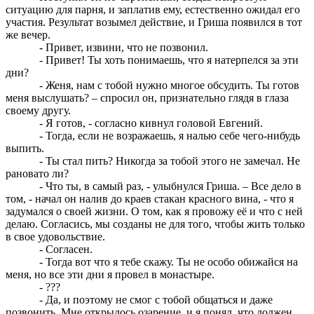
ситуацию для парня, и заплатив ему, естественно ожидал его
участия. Результат возымел действие, и Гриша появился в тот
же вечер.
- Привет, извини, что не позвонил.
- Привет! Ты хоть понимаешь, что я натерпелся за эти
дни?
- Женя, нам с тобой нужно многое обсудить. Ты готов
меня выслушать? – спросил он, признательно глядя в глаза
своему другу.
- Я готов, - согласно кивнул головой Евгений.
- Тогда, если не возражаешь, я налью себе чего-нибудь
выпить.
- Ты стал пить? Никогда за тобой этого не замечал. Не
рановато ли?
- Что ты, в самый раз, - улыбнулся Гриша. – Все дело в
том, - начал он налив до краев стакан красного вина, - что я
задумался о своей жизни. О том, как я провожу её и что с ней
делаю. Согласись, мы созданы не для того, чтобы жить только
в свое удовольствие.
- Согласен.
- Тогда вот что я тебе скажу. Ты не особо обижайся на
меня, но все эти дни я провел в монастыре.
- ???
- Да, и поэтому не смог с тобой общаться и даже
позвонить. Мне открылось озарение, и я понял, что должен