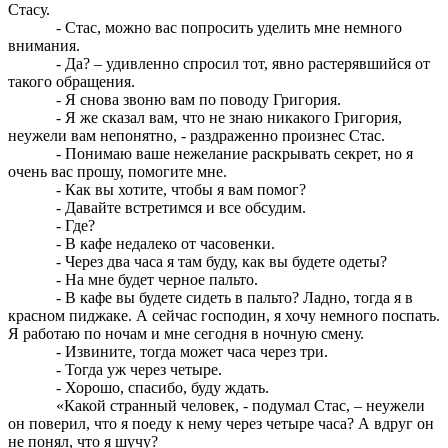
Стасу.
- Стас, можно вас попросить уделить мне немного
внимания.
- Да? – удивленно спросил тот, явно растерявшийся от
такого обращения.
- Я снова звоню вам по поводу Григория.
- Я же сказал вам, что не знаю никакого Григория,
неужели вам непонятно, - раздраженно произнес Стас.
- Понимаю ваше нежелание раскрывать секрет, но я
очень вас прошу, помогите мне.
- Как вы хотите, чтобы я вам помог?
- Давайте встретимся и все обсудим.
- Где?
- В кафе недалеко от часовенки.
- Через два часа я там буду, как вы будете одеты?
- На мне будет черное пальто.
- В кафе вы будете сидеть в пальто? Ладно, тогда я в
красном пиджаке. А сейчас господин, я хочу немного поспать.
Я работаю по ночам и мне сегодня в ночную смену.
- Извините, тогда может часа через три.
- Тогда уж через четыре.
- Хорошо, спасибо, буду ждать.
«Какой странный человек, - подумал Стас, – неужели
он поверил, что я поеду к нему через четыре часа? А вдруг он
не понял, что я шучу?