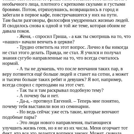
необычного лица, плотного с крепкими скулами и густыми
бровями. Потом, отряхнувшись, возвращались в город и
забегали в первое кафе, повстречавшееся у них на пути.
Там были разговоры, философия умудренных жизнью людей.
И сводилось снова к одной и той же теме, которая обоим не
давала покоя.
- Женя, - спросил Гриша, - а как ты смотришь на то, что
«наших» начали венчать в церкви?
- Трудно ответить на этот вопрос. Лично я бы никогда
не стал этого делать. Правда, не стал. Я учился и получал
знания сугубо направленные на то, что всегда считалось
нормой.
- А ты не думаешь, что после венчания таких пар, в
веру потянется ещё больше людей и станет на сотни, а может
и тысячи больше таких ребят и девушек? Я вот, например,
всегда спорил с преподами на этот счет.
- Так ты и там раскрывал подобную тему?
- А почему бы и нет.
- Да-а, - протянул Евгений. – Теперь мне понятно,
почему тебя выставили вон из семинарии.
- Но ведь сейчас уже есть такие, которые венчают
подобные пары?
- Это люди нового направления, пытающиеся
улучшить жизнь геев, но я не из их числа. Меня огорчает тот
факт, что все это делается вопреки закону. Может, сначала