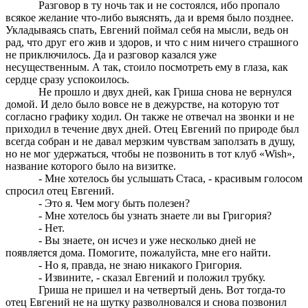
Разговор в ту ночь так и не состоялся, ибо пропало
всякое желание что-либо выяснять, да и время было позднее.
Укладываясь спать, Евгений поймал себя на мысли, ведь он
рад, что друг его жив и здоров, и что с ним ничего страшного
не приключилось. Да и разговор казался уже
несущественным. А так, стоило посмотреть ему в глаза, как
сердце сразу успокоилось.
Не прошло и двух дней, как Гриша снова не вернулся
домой. И дело было вовсе не в дежурстве, на которую тот
согласно графику ходил. Он также не отвечал на звонки и не
приходил в течение двух дней. Отец Евгений по природе был
всегда собран и не давал мерзким чувствам заползать в душу,
но не мог удержаться, чтобы не позвонить в тот клуб «Wish»,
название которого было на визитке.
- Мне хотелось бы услышать Стаса, - красивым голосом
спросил отец Евгений.
- Это я. Чем могу быть полезен?
- Мне хотелось бы узнать знаете ли вы Григория?
- Нет.
- Вы знаете, он исчез и уже несколько дней не
появляется дома. Помогите, пожалуйста, мне его найти.
- Но я, правда, не знаю никакого Григория.
- Извините, - сказал Евгений и положил трубку.
Гриша не пришел и на четвертый день. Вот тогда-то
отец Евгений не на шутку разволновался и снова позвонил