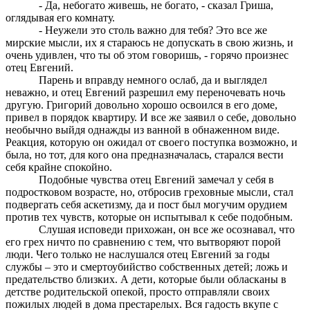
- Да, небогато живешь, не богато, - сказал Гриша,
оглядывая его комнату.
- Неужели это столь важно для тебя? Это все же
мирские мысли, их я стараюсь не допускать в свою жизнь, и
очень удивлен, что ты об этом говоришь, - горячо произнес
отец Евгений.
Парень и вправду немного ослаб, да и выглядел
неважно, и отец Евгений разрешил ему переночевать ночь
другую. Григорий довольно хорошо освоился в его доме,
привел в порядок квартиру. И все же заявил о себе, довольно
необычно выйдя однажды из ванной в обнаженном виде.
Реакция, которую он ожидал от своего поступка возможно, и
была, но тот, для кого она предназначалась, старался вести
себя крайне спокойно.
Подобные чувства отец Евгений замечал у себя в
подростковом возрасте, но, отбросив греховные мысли, стал
подвергать себя аскетизму, да и пост был могучим орудием
против тех чувств, которые он испытывал к себе подобным.
Слушая исповеди прихожан, он все же осознавал, что
его грех ничто по сравнению с тем, что вытворяют порой
люди. Чего только не наслушался отец Евгений за годы
службы – это и смертоубийство собственных детей; ложь и
предательство близких. А дети, которые были обласканы в
детстве родительской опекой, просто отправляли своих
пожилых людей в дома престарелых. Вся гадость вкупе с