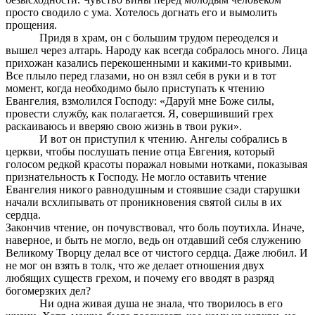
просто сводило с ума. Хотелось догнать его и вымолить
прощения.
Придя в храм, он с большим трудом переоделся и
вышел через алтарь. Народу как всегда собралось много. Лица
прихожан казались перекошенными и какими-то кривыми.
Все плыло перед глазами, но он взял себя в руки и в тот
момент, когда необходимо было приступать к чтению
Евангелия, взмолился Господу: «Даруй мне Боже силы,
провести службу, как полагается. Я, совершивший грех
раскаиваюсь и вверяю свою жизнь в твои руки».
И вот он приступил к чтению. Ангелы собрались в
церкви, чтобы послушать пение отца Евгения, который
голосом редкой красоты поражал новыми нотками, показывая
признательность к Господу. Не могло оставить чтение
Евангелия никого равнодушным и стоявшие сзади старушки
начали всхлипывать от проникновения святой силы в их
сердца.
Закончив чтение, он почувствовал, что боль поутихла. Иначе,
наверное, и быть не могло, ведь он отдавший себя служению
Великому Творцу делал все от чистого сердца. Даже любил. И
не мог он взять в толк, что же делает отношения двух
любящих существ грехом, и почему его вводят в разряд
богомерзких дел?
Ни одна живая душа не знала, что творилось в его