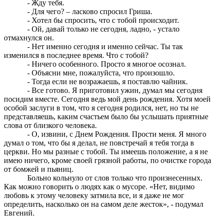
- Жду тебя.
- Для чего? – ласково спросил Гриша.
- Хотел бы спросить, что с тобой происходит.
- Ой, давай только не сегодня, ладно, - устало
отмахнулся он.
- Нет именно сегодня и именно сейчас. Ты так
изменился в последнее время. Что с тобой?
- Ничего особенного. Просто я многое осознал.
- Объясни мне, пожалуйста, что произошло.
- Тогда если не возражаешь, я поставлю чайник.
- Все готово. Я приготовил ужин, думал мы сегодня
посидим вместе. Сегодня ведь мой день рождения. Хотя моей
особой заслуги в том, что я сегодня родился, нет, но ты не
представляешь, каким счастьем было бы услышать приятные
слова от близкого человека.
- О, извини, с Днем Рождения. Прости меня. Я много
думал о том, что бы я делал, не повстречай я тебя тогда в
церкви. Но мы разные с тобой. Ты имеешь положение, а я не
имею ничего, кроме своей грязной работы, по очистке города
от бомжей и пьяниц.
Больно кольнуло от слов только что произнесенных.
Как можно говорить о людях как о мусоре. «Нет, видимо
любовь к этому человеку затмила все, и я даже не мог
определить, насколько он на самом деле жесток», - подумал
Евгений.