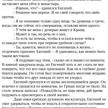
заставляет меня уйти в монастырь.
- Извини, что? – удивился Евгений.
- Решение мое верное. И не смей говорить что-либо
против.
- Я не понимаю только одну вещь: ты думаешь о грехе,
когда сам же сейчас его совершаешь, оставляя меня одного.
- У тебя же жена с дочерью живут в Крыму.
- Может и так, но речь не о них.
- То есть ты хочешь, чтобы я остался возле тебя и
услаждал твою плоть при первом удобном случае?
- Ты, кажется, многого не понимаешь в жизни, -
огорченно произнес Евгений. – Я удивляюсь, как можно быть
таким жестоким.
- Я подумаю над этим, - сказал он и вышел из комнаты.
В ванной зажурчала вода, но Евгений хоть и лег спать не мог
поверить, что это все-таки произошло. Как он в глубине души
боялся разрыва. Он готов был пожертвовать многими вещами,
только чтобы его друг никуда от него не уходил.
Евгений проснулся от шума захлопнувшейся двери. Он
вскочил и прошелся по комнатам, но Гриши нигде не было. На
столе лежала записка: «Пожалуйста, не ищи меня, дай время
подумать и присмотрись к своей жизни».
Даже имея крепкую духовную мускулатуру, Евгений не
смог удержаться, чтобы не впасть в отвратительное состояние
безысходности. Чувство вины перед молодым человеком