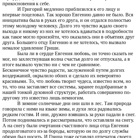
прикосновения к себе.
И Григорий медленно приблизился к его лицу и
впервые поцеловал. Так хорошо Евгению давно не было. Вся
инициатива была в руках его друга, и он отдался полностью
этому молодому человеку. Долго это чувство ждало своего
выхода и никому из них не хотелось вдаваться в подробности
как такое могло произойти, что оказались они в объятиях друг
друга. Большего отцу Евгению и не хотелось, что вызвало
немалое удивление Гриши.
Была ли в сердце Евгения любовь, он точно сказать не
мог, но захлестнувшая волна счастья долго не отпускала, а в
итоге вызвало чувство ни с чем не сравнимое.
Бесконечное чувство радости, заслуженной путем долгих
воздержаний, окрылило обоих и сделало их невероятно
красивыми. То, что любовь творит чудеса, известно всем, но
то, что она заставляет все системы, заранее подобранные в
нашей тонкой духовной структуре, работать совершенно по-
другому это известно лишь немногим.
В зимние солнечные дни они шли в лес. Там природа
говорила с ними на языке зимы, и духи леса радовались
редким гостям. И они, дружно взявшись за руки падали в снег.
Потом поднимались и рассматривали, что оставляли на снегу.
А на снегу были очертания счастливого лица отца Евгения
продолговатого из-за бороды, которую он по долгу службы
обязан был носить. И Гриша тоже оставлял отпечаток своего