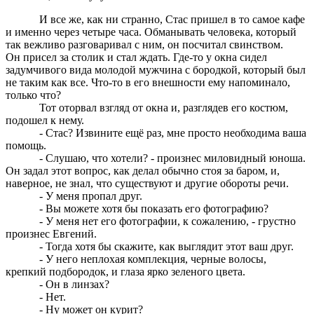
И все же, как ни странно, Стас пришел в то самое кафе
и именно через четыре часа. Обманывать человека, который
так вежливо разговаривал с ним, он посчитал свинством.
Он присел за столик и стал ждать. Где-то у окна сидел
задумчивого вида молодой мужчина с бородкой, который был
не таким как все. Что-то в его внешности ему напоминало,
только что?
Тот оторвал взгляд от окна и, разглядев его костюм,
подошел к нему.
- Стас? Извините ещё раз, мне просто необходима ваша
помощь.
- Слушаю, что хотели? - произнес миловидный юноша.
Он задал этот вопрос, как делал обычно стоя за баром, и,
наверное, не знал, что существуют и другие обороты речи.
- У меня пропал друг.
- Вы можете хотя бы показать его фотографию?
- У меня нет его фотографии, к сожалению, - грустно
произнес Евгений.
- Тогда хотя бы скажите, как выглядит этот ваш друг.
- У него неплохая комплекция, черные волосы,
крепкий подбородок, и глаза ярко зеленого цвета.
- Он в линзах?
- Нет.
- Ну может он курит?