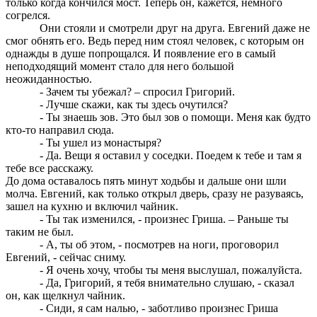
только когда кончился мост. Теперь он, кажется, немного
согрелся.
Они стояли и смотрели друг на друга. Евгений даже не
смог обнять его. Ведь перед ним стоял человек, с которым он
однажды в душе попрощался. И появление его в самый
неподходящий момент стало для него большой
неожиданностью.
- Зачем ты убежал? – спросил Григорий.
- Лучше скажи, как ты здесь очутился?
- Ты знаешь зов. Это был зов о помощи. Меня как будто
кто-то направил сюда.
- Ты ушел из монастыря?
- Да. Вещи я оставил у соседки. Поедем к тебе и там я
тебе все расскажу.
До дома оставалось пять минут ходьбы и дальше они шли
молча. Евгений, как только открыл дверь, сразу не разуваясь,
зашел на кухню и включил чайник.
- Ты так изменился, - произнес Гриша. – Раньше ты
таким не был.
- А, ты об этом, - посмотрев на ноги, проговорил
Евгений, - сейчас сниму.
- Я очень хочу, чтобы ты меня выслушал, пожалуйста.
- Да, Григорий, я тебя внимательно слушаю, - сказал
он, как щелкнул чайник.
- Сиди, я сам налью, - заботливо произнес Гриша