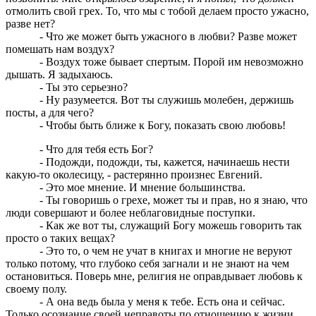
отмолить свой грех. То, что мы с тобой делаем просто ужасно,
разве нет?
- Что же может быть ужасного в любви? Разве может
помешать нам воздух?
- Воздух тоже бывает спертым. Порой им невозможно
дышать. Я задыхаюсь.
- Ты это серьезно?
- Ну разумеется. Вот ты служишь молебен, держишь
посты, а для чего?
- Чтобы быть ближе к Богу, показать свою любовь!
- Что для тебя есть Бог?
- Подожди, подожди, ты, кажется, начинаешь нести
какую-то околесицу, - растерянно произнес Евгений.
- Это мое мнение. И мнение большинства.
- Ты говоришь о грехе, может ты и прав, но я знаю, что
люди совершают и более неблаговидные поступки.
- Как же вот ты, служащий Богу можешь говорить так
просто о таких вещах?
- Это то, о чем не учат в книгах и многие не веруют
только потому, что глубоко себя загнали и не знают на чем
остановиться. Поверь мне, религия не оправдывает любовь к
своему полу.
- А она ведь была у меня к тебе. Есть она и сейчас.
Только осознание своей неправоты по отношению к жизни,