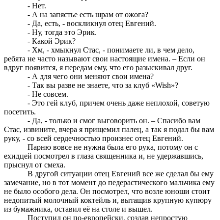
- Нет.
- А на запястье есть шрам от ожога?
- Да, есть, - воскликнул отец Евгений.
- Ну, тогда это Эрик.
- Какой Эрик?
- Хм, - хмыкнул Стас, - понимаете ли, в чем дело,
ребята не часто называют свои настоящие имена. – Если он
вдруг появится, я передам ему, что его разыскивал друг.
- А для чего они меняют свои имена?
- Так вы разве не знаете, что за клуб «Wish»?
- Не совсем.
- Это гей клуб, причем очень даже неплохой, советую
посетить.
- Да, - только и смог выговорить он. – Спасибо вам
Стас, извините, вчера я прищемил палец, а так я подал бы вам
руку, - со всей сердечностью произнес отец Евгений.
Парню вовсе не нужна была его рука, потому он с
ехидцей посмотрел в глаза священника и, не удержавшись,
прыснул от смеха.
В другой ситуации отец Евгений все же сделал бы ему
замечание, но в тот момент до педерастического мальчика ему
не было особого дела. Он посмотрел, что возле юноши стоит
недопитый молочный коктейль и, вытащив крупную купюру
из бумажника, оставил её на столе и вышел.
Поступил он по-европейски, создав непростую