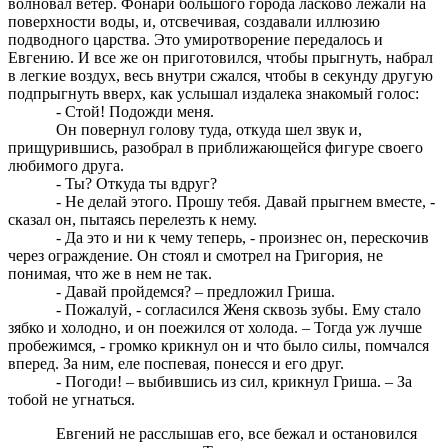
волновал ветер. Фонари большого города ласково лежали на
поверхности воды, и, отсвечивая, создавали иллюзию
подводного царства. Это умиротворение передалось и
Евгению. И все же он приготовился, чтобы прыгнуть, набрал
в легкие воздух, весь внутри сжался, чтобы в секунду другую
подпрыгнуть вверх, как услышал издалека знакомый голос:
- Стой! Подожди меня.
Он повернул голову туда, откуда шел звук и,
прищурившись, разобрал в приближающейся фигуре своего
любимого друга.
- Ты? Откуда ты вдруг?
- Не делай этого. Прошу тебя. Давай прыгнем вместе, -
сказал он, пытаясь перелезть к нему.
- Да это и ни к чему теперь, - произнес он, перескочив
через ограждение. Он стоял и смотрел на Григория, не
понимая, что же в нем не так.
- Давай пройдемся? – предложил Гриша.
- Пожалуй, - согласился Женя сквозь зубы. Ему стало
зябко и холодно, и он поежился от холода. – Тогда уж лучше
пробежимся, - громко крикнул он и что было силы, помчался
вперед. За ним, еле поспевая, понесся и его друг.
- Погоди! – выбившись из сил, крикнул Гриша. – За
тобой не угнаться.
Евгений не расслышав его, все бежал и остановился