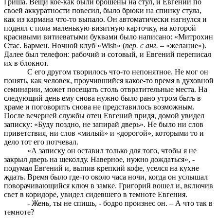
Гриша. Вещи кое-как были брошены на стул, и Евгений по
своей аккуратности повесил, было брюки на спинку стула,
как из кармана что-то выпало. Он автоматически нагнулся и
поднял с пола маленькую визитную карточку, на которой
красивыми витиеватыми буквами было написано: «Митрохин
Стас. Бармен. Ночной клуб «Wish» (
пер. с анг. –
«желание»).
Далее был телефон: рабочий и сотовый, и Евгений переписал
их в блокнот.
С его другом творилось что-то непонятное. Не мог он
понять, как человек, проучившийся какое-то время в духовной
семинарии, может посещать столь отвратительные места. На
следующий день ему снова нужно было рано утром быть в
храме и поговорить снова не представилось возможным.
После вечерней службы отец Евгений придя, домой увидел
записку: «Буду поздно, не запирай дверь». Не было ни слов
приветствия, ни слов «милый» и «дорогой», которыми то и
дело тот его потчевал.
«А записку он оставил только для того, чтобы я не
закрыл дверь на щеколду. Наверное, нужно дождаться», -
подумал Евгений и, выпив крепкий кофе, уселся на кухне
ждать. Время было где-то около часа ночи, когда он услышал
поворачивающийся ключ в замке. Григорий вошел и, включив
свет в коридоре, увидел сидевшего в темноте Евгения.
- Жень, ты не спишь, - бодро произнес он. – А что так в
темноте?