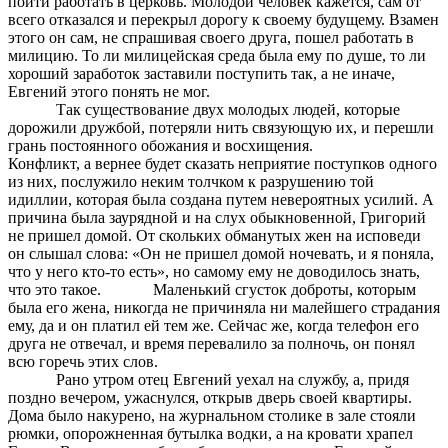
пойти работать в церковь. Молодой человек кажется, сам от
всего отказался и перекрыл дорогу к своему будущему. Взамен
этого он сам, не спрашивая своего друга, пошел работать в
милицию. То ли милицейская среда была ему по душе, то ли
хороший заработок заставили поступить так, а не иначе,
Евгений этого понять не мог.
Так существование двух молодых людей, которые
дорожили дружбой, потеряли нить связующую их, и перешли
грань постоянного обожания и восхищения.
Конфликт, а вернее будет сказать неприятие поступков одного
из них, послужило неким толчком к разрушению той
идиллии, которая была создана путем невероятных усилий. А
причина была заурядной и на слух обыкновенной, Григорий
не пришел домой. От скольких обманутых жен на исповеди
он слышал слова: «Он не пришел домой ночевать, и я поняла,
что у него кто-то есть», но самому ему не доводилось знать,
что это такое. Маленький сгусток доброты, которым
была его жена, никогда не причиняла ни малейшего страдания
ему, да и он платил ей тем же. Сейчас же, когда телефон его
друга не отвечал, и время перевалило за полночь, он понял
всю горечь этих слов.
Рано утром отец Евгений уехал на службу, а, придя
поздно вечером, ужаснулся, открыв дверь своей квартиры.
Дома было накурено, на журнальном столике в зале стояли
рюмки, опорожненная бутылка водки, а на кровати храпел