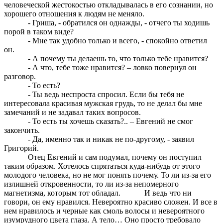
человеческой жестокостью откладывалась в его сознании, но
хорошего отношения к людям не меняло.
- Гриша, - обратился он однажды, - отчего ты ходишь
порой в таком виде?
- Мне так удобно только и всего, - спокойно ответил
он.
- А почему ты делаешь то, что только тебе нравится?
- А что, тебе тоже нравится? – ловко повернул он
разговор.
- То есть?
- Ты ведь неспроста спросил. Если бы тебя не
интересовала красивая мужская грудь, то не делал бы мне
замечаний и не задавал таких вопросов.
- То есть ты хочешь сказать?.. – Евгений не смог
закончить.
- Да, именно так и никак не по-другому, - заявил
Григорий.
Отец Евгений и сам подумал, почему он поступил
таким образом. Хотелось спрятаться куда-нибудь от этого
молодого человека, но не мог понять почему. То ли из-за его
излишней откровенности, то ли из-за непомерного
магнетизма, которым тот обладал. И ведь что ни
говори, он ему нравился. Невероятно красиво сложен. И все в
нем нравилось и черные как смоль волосы и невероятного
изумрудного цвета глаза. А тело… Оно просто требовало