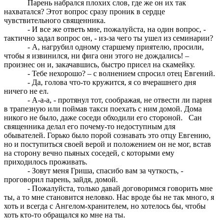
Парень набрался плохих слов, где же он их так
нахватался? Этот вопрос сразу проник в сердце
чувствительного священника.
- И все же ответь мне, пожалуйста, на один вопрос, -
тактично задал вопрос он, - из-за чего ты ушел из семинарии?
- А, нагрубил одному старшему приятелю, просили,
чтобы я извинился, ни фига они этого не дождались! –
произнес он и, закачавшись, быстро присел на скамейку.
- Тебе нехорошо? – с волнением спросил отец Евгений.
- Да, голова что-то кружится, я со вчерашнего дня
ничего не ел.
- А-а-а, - протянул тот, соображая, не отвести ли парня
в трапезную или поймав такси поехать с ним домой. Дома
никого не было, даже соседи обходили его стороной. Сан
священника делал его почему-то недоступным для
обывателей. Горько было порой сознавать это отцу Евгению,
но и поступиться своей верой и положением он не мог, встав
на сторону вечно пьяных соседей, с которыми ему
приходилось проживать.
- Зовут меня Гриша, спасибо вам за чуткость, -
проговорил парень, зайдя, домой.
- Пожалуйста, только давай договоримся говорить мне
ты, а то мне становится неловко. Нас вроде бы не так много, я
хоть и всегда с Ангелом-хранителем, но хотелось бы, чтобы
хоть кто-то обращался ко мне на ты.