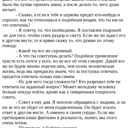
было бы лучше принять закон, а после делать то, чего душа
желает.
- Скажи, а если к тебе в церковь придет кто-нибудь и
спросит, как ты относишься к подобным вещам, что ты им на
это ответишь?
- Я отвечу, то, что необходимо. Я поставлен епархией
не для того, чтобы сеять раздор и смуту. Если же он задаст его
в другом месте, то я прямо скажу то, что думаю по этому
поводу.
- Какой ты все же скромный.
- А что ты советуешь делать? Подобное проявление
чувств есть почти у всех, но не все об этом говорят. Давай все
же не будем заново перечислять, чем полна человеческая
жизнь, ведь мы прекрасно знаем, что за поступки отвечать
придется отвечать только нам самим.
- Ну для чего тогда сложности? Кто разрешил тебе не
отвечать на заданный вопрос? Может молодому человеку
больше некуда пойти, кроме как у священника попросить
совета.
- Совет я ему дам. Я неплохо обращаюсь с людьми, и он
ни за что не уйдет от меня подавленным. Он будет искать
ответ в другом месте. А именно в своем сердце. Если мы
претворяем наши фантазии в реальность, значит, мы этого
очень хотим.
- Правильно, в Библии сказано…