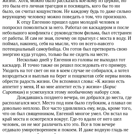
жизни. Хотя, можно было рассказать кое-кому из церкви, но
это была его личная трагедия и посвящать, кого бы то ни
было, он считал кощунством. Не каждому будь то даже сильно
верующему человеку можно поведать о том, что произошло.
К отцу Евгению пришел один молодой человек и
попросил помолиться за него. Работал он каскадером и после
небольшого конфликта с руководством фильма, был отстранен
от работы. И сам не зная, почему он прыгнул с моста в воду. И
поймал, наконец, себя на мысли, что он всего-навсего
потенциальный самоубийца. Он готов был претворить свою
энергию куда угодно, только бы не сидеть на месте.
Несколько дней у Евгения из головы не выходил тот
каскадер. И точно также он решил последовать его примеру.
Уходить на тот свет он ни в коем случае не собирался, а хотел
возродиться и выплыв на берег и пощекотав себе нервы вновь
обрести радость жизни. Он вспомнил слова: «К жизни есть
аппетит у меня, И ко мне аппетит есть у жизни» (
Борис
Сироткин
) и усмехнулся этому необычному набору слов.
Дождавшись позднего вечера, он добрался до места, где
располагался мост. Место под ним было глубоким, а плавал он
довольно неплохо. Все часто удивлялись ему, ведь, кроме того,
что он был священником, Евгений многое умел. Он встал на
край моста и осмотрелся вокруг. Где-то вдали от него шел
человек, он не мог различить кто это. Все в том вечере
отдавало умиротворением и покоем. И даже водную гладь не