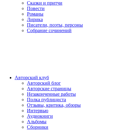
Сказки и притчи
Повести
Романы
Лирика
Писатели, поэты, персоны
Собрание сочинений
Авторский клуб
Авторский блог
Авторские страницы
Незаконченные работы
Полка публициста
Отзывы, критика, обзоры
Интервью
Аудиокниги
Альбомы
Сборники