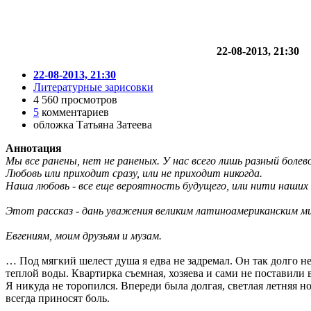
22-08-2013, 21:30
22-08-2013, 21:30
Литературные зарисовки
4 560 просмотров
5
комментариев
обложка Татьяна Затеева
Аннотация
Мы все ранены, нет не раненых. У нас всего лишь разный болево
Любовь или приходит сразу, или не приходит никогда.
Наша любовь - все еще вероятность будущего, или нити наших 
Этот рассказ - дань уважения великим латиноамериканским м
Евгениям, моим друзьям и музам.
… Под мягкий шелест душа я едва не задремал. Он так долго не
теплой воды. Квартирка съемная, хозяева и сами не поставили 
Я никуда не торопился. Впереди была долгая, светлая летняя н
всегда приносят боль.