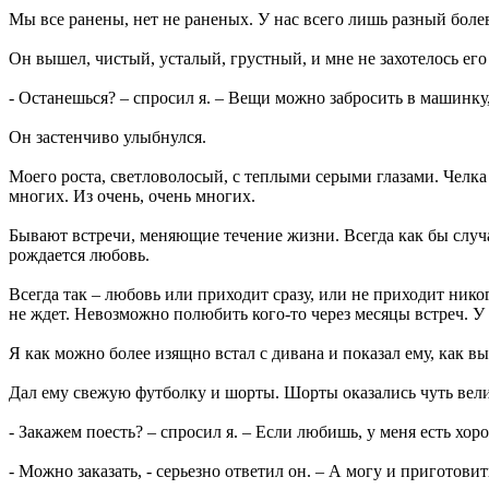
Мы все ранены, нет не раненых. У нас всего лишь разный боле
Он вышел, чистый, усталый, грустный, и мне не захотелось его 
- Останешься? – спросил я. – Вещи можно забросить в машинку,
Он застенчиво улыбнулся.
Моего роста, светловолосый, с теплыми серыми глазами. Челк
многих. Из очень, очень многих.
Бывают встречи, меняющие течение жизни. Всегда как бы случа
рождается любовь.
Всегда так – любовь или приходит сразу, или не приходит ник
не ждет. Невозможно полюбить кого-то через месяцы встреч. У
Я как можно более изящно встал с дивана и показал ему, как 
Дал ему свежую футболку и шорты. Шорты оказались чуть вели
- Закажем поесть? – спросил я. – Если любишь, у меня есть хо
- Можно заказать, - серьезно ответил он. – А могу и приготови