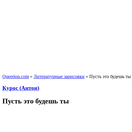
Queerion.com
»
Литературные зарисовки
» Пусть это будешь ты
Курос (Антон)
Пусть это будешь ты