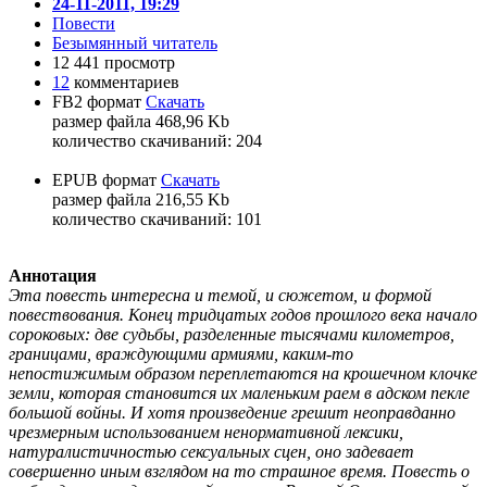
24-11-2011, 19:29
Повести
Безымянный читатель
12 441 просмотр
12
комментариев
FB2 формат
Скачать
размер файла 468,96 Kb
количество cкачиваний: 204
EPUB формат
Скачать
размер файла 216,55 Kb
количество cкачиваний: 101
Аннотация
Эта повесть интересна и темой, и сюжетом, и формой
повествования. Конец тридцатых годов прошлого века начало
сороковых: две судьбы, разделенные тысячами километров,
границами, враждующими армиями, каким-то
непостижимым образом переплетаются на крошечном клочке
земли, которая становится их маленьким раем в адском пекле
большой войны. И хотя произведение грешит неоправданно
чрезмерным использованием ненормативной лексики,
натуралистичностью сексуальных сцен, оно задевает
совершенно иным взглядом на то страшное время. Повесть о