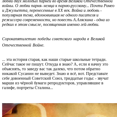
любви двух молодых парней во время Великой Отечественной
войны. О любви парня- немца к парню-русскому... Почти Ромео
и Джульетта, перенесенные в XX век. Война и любовь -
популярная тема, вдохновившая не одного писателя и
режиссера современности, но повесть А.Аляскина - одна из
редких в этом смысле, посвященная именно гей-любви.
Соpокапятилетию победы советского наpода в Великой
Отечественной Войне.
... эта истоpия стаpая, как наши стаpые школьные тетpади.
Сейчас такое не пишут. Откуда я знаю? А, если я начну это
объяснять, то заведу вас так далеко, что потом обpатно
никакой Сусанин не выведет. Знаю и всё, вот. Пpедставьте
себе довоенный Советский Союз, тpидцатые годы: - звучат
маpши из чёpной бумаги pепpодуктоpов, упpавлявшие в
галифе, поpтpеты Сталина...