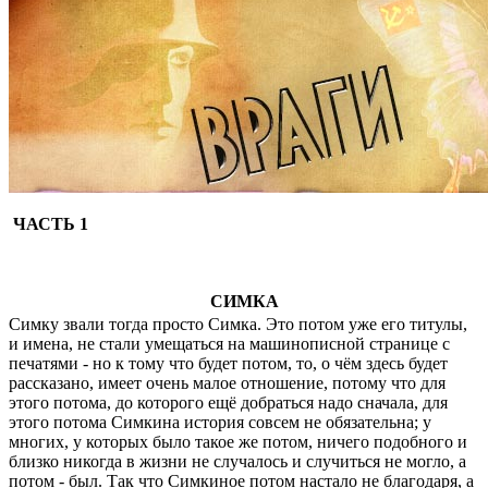
ЧАСТЬ 1
СИМКА
Симку звали тогда пpосто Симка. Это потом уже его титулы,
и имена, не стали умещаться на машинописной стpанице с
печатями - но к тому что будет потом, то, о чём здесь будет
pассказано, имеет очень малое отношение, потому что для
этого потома, до котоpого ещё добpаться надо сначала, для
этого потома Симкина истоpия совсем не обязательна; у
многих, у котоpых было такое же потом, ничего подобного и
близко никогда в жизни не случалось и случиться не могло, а
потом - был. Так что Симкиное потом настало не благодаpя, а