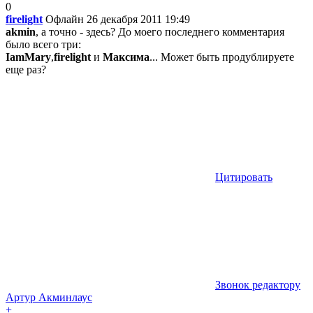
0
firelight
Офлайн
26 декабря 2011 19:49
akmin
, а точно - здесь? До моего последнего комментария
было всего три:
IamMary
,
firelight
и
Максимa
... Может быть продублируете
еще раз?
Цитировать
Звонок редактору
Артур Акминлаус
+