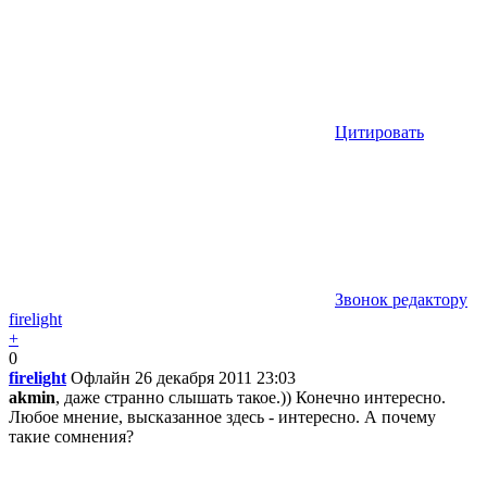
Цитировать
Звонок редактору
firelight
+
0
firelight
Офлайн
26 декабря 2011 23:03
akmin
, даже странно слышать такое.)) Конечно интересно.
Любое мнение, высказанное здесь - интересно. А почему
такие сомнения?