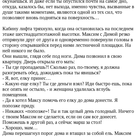
окунаешься. И даже если ты опустился почти на самое дно,
откуда, казалось бы, нет выхода, именно чувства, вызванные в
душе такими моментами, являются одной из тех сил, что
позволяют вновь подняться на поверхность…
Кабину лифта тряхнуло, когда она остановилась на последнем
этаже шестнадцатиэтажной высотки. Максим с Димой резко
отпрянули друг от друга и одновременно повернули головы в
сторону открывшейся перед ними лестничной площадки. На
ней никого не было.
Они вышли, глядя себе под ноги. Дима позвонил в свою
квартиру. Дверь открыла его мать:
- Ты где пропадаешь?! Сколько раз, по-твоему, я должна
разогревать обед, дожидаясь пока ты явишься?
- Я, вот, елку принес…
- Какую еще елку? Ты где деньги взял? Иди быстро ешь, пока
все опять не остыло, - и женщина удалилась вглубь
помещения.
- Да я хотел Максу помочь его елку до дома донести. Я
попозже приду.
- Никаких «попозже»! Ты и так целый день голодный. Ничего
с твоим Максом не сделается, если он сам все донесет.
Поможешь в другой раз, а сейчас марш за стол!
- Хорошо, мам…
Дима перешагнул порог дома и втащил за собой ель. Максим