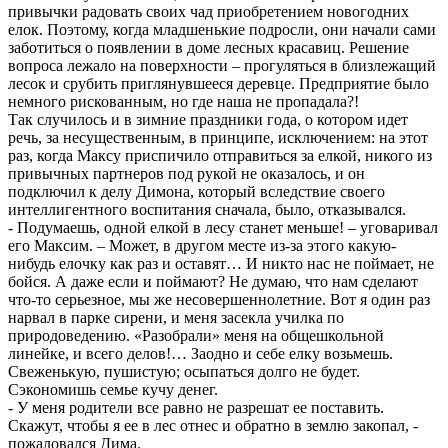
привычки радовать своих чад приобретением новогодних
елок. Поэтому, когда младшенькие подросли, они начали сами
заботиться о появлении в доме лесных красавиц. Решение
вопроса лежало на поверхности – прогуляться в близлежащий
лесок и срубить приглянувшееся деревце. Предприятие было
немного рискованным, но где наша не пропадала?!
Так случилось и в зимние праздники года, о котором идет
речь, за несущественным, в принципе, исключением: на этот
раз, когда Максу приспичило отправиться за елкой, никого из
привычных партнеров под рукой не оказалось, и он
подключил к делу Димона, который вследствие своего
интеллигентного воспитания сначала, было, отказывался.
- Подумаешь, одной елкой в лесу станет меньше! – уговаривал
его Максим. – Может, в другом месте из-за этого какую-
нибудь елочку как раз и оставят… И никто нас не поймает, не
бойся. А даже если и поймают? Не думаю, что нам сделают
что-то серьезное, мы же несовершеннолетние. Вот я один раз
нарвал в парке сирени, и меня засекла училка по
природоведению. «Разобрали» меня на общешкольной
линейке, и всего делов!… Заодно и себе елку возьмешь.
Свеженькую, пушистую; осыпаться долго не будет.
Сэкономишь семье кучу денег.
- У меня родители все равно не разрешат ее поставить.
Скажут, чтобы я ее в лес отнес и обратно в землю закопал, -
пожаловался Дима.