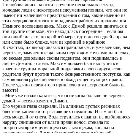
Полюбовавшись на огни в течение нескольких секунд,
молодые люди с некоторым недоумением поняли, что они не
имеют ни малейшего представления о том, какие именно из
этих мерцающих точек принадлежат району их проживания.
Немного посовещавшись, Макс с Димой решили двигаться к
той группе огоньков, что находилась посередине – если бы
они ошиблись, то, по крайней мере, идти до соседней справа
или слева было ближе, чем из крайней в крайнюю.
К счастью, их выбор оказался правильным, и уже меньше, чем
через час, замученные дальним переходом с елками на плечах,
но весьма довольные своим подвигом, они поднимались в
лифте Диминого дома. Максим должен был выступить в
качестве группы моральной поддержки своего друга, если
родители будут против такого безнравственного поступка, как
самовольная рубка деревьев в обход существующих правил.
После удачно пережитого приключения настроение было на
высоте!
- Мне уже начало казаться, что я никогда больше не вернусь
домой! – весело заметил Димон.
Его черные глаза сверкали. На длинных густых ресницах
блестели капельки от растаявших снежинок. И сам он был
весь мокрый от снега. Вода струилась с шапки на выбившиеся
наружу слипшиеся от влаги пряди волос, стекала по
покрытым ярким румянцем смуглым щекам, капала на
смеющиеся губы. Димон был такой радостный, такой