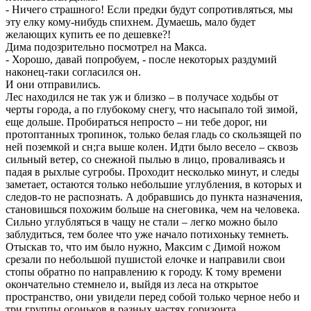
- Ничего страшного! Если предки будут сопротивляться, мы
эту елку кому-нибудь спихнем. Думаешь, мало будет
желающих купить ее по дешевке?!
Дима подозрительно посмотрел на Макса.
- Хорошо, давай попробуем, - после некоторых раздумий
наконец-таки согласился он.
И они отправились.
Лес находился не так уж и близко – в получасе ходьбы от
черты города, а по глубокому снегу, что насыпало той зимой,
еще дольше. Пробираться непросто – ни тебе дорог, ни
протоптанных тропинок, только белая гладь со скользящей по
ней поземкой и сн;га выше колен. Идти было весело – сквозь
сильный ветер, со снежной пылью в лицо, проваливаясь и
падая в рыхлые сугробы. Проходит несколько минут, и следы
заметает, остаются только небольшие углубления, в которых и
следов-то не распознать. А добравшись до пункта назначения,
становишься похожим больше на снеговика, чем на человека.
Сильно углубляться в чащу не стали – легко можно было
заблудиться, тем более что уже начало потихоньку темнеть.
Отыскав то, что им было нужно, Максим с Димой ножом
срезали по небольшой пушистой елочке и направили свои
стопы обратно по направлению к городу. К тому времени
окончательно стемнело и, выйдя из леса на открытое
пространство, они увидели перед собой только черное небо и
три группы огоньков в разных частях горизонта.