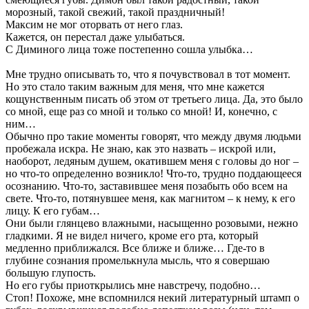
морозный, такой свежий, такой праздничный!
Максим не мог оторвать от него глаз.
Кажется, он перестал даже улыбаться.
С Диминого лица тоже постепенно сошла улыбка…
Мне трудно описывать то, что я почувствовал в тот момент.
Но это стало таким важным для меня, что мне кажется
кощунственным писать об этом от третьего лица. Да, это было
со мной, еще раз со мной и только со мной! И, конечно, с
ним…
Обычно про такие моменты говорят, что между двумя людьми
пробежала искра. Не знаю, как это назвать – искрой или,
наоборот, ледяным душем, окатившем меня с головы до ног –
но что-то определенно возникло! Что-то, трудно поддающееся
осознанию. Что-то, заставившее меня позабыть обо всем на
свете. Что-то, потянувшее меня, как магнитом – к нему, к его
лицу. К его губам…
Они были глянцево влажными, насыщенно розовыми, нежно
гладкими. Я не видел ничего, кроме его рта, который
медленно приближался. Все ближе и ближе… Где-то в
глубине сознания промелькнула мысль, что я совершаю
большую глупость.
Но его губы приоткрылись мне навстречу, подобно…
Стоп! Похоже, мне вспомнился некий литературный штамп о