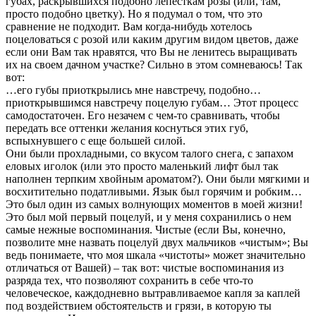
губах, раскрывшихся подобно лепесткам розы (или, там,
просто подобно цветку). Но я подумал о том, что это
сравнение не подходит. Вам когда-нибудь хотелось
поцеловаться с розой или каким другим видом цветов, даже
если они Вам так нравятся, что Вы не ленитесь выращивать
их на своем дачном участке? Сильно в этом сомневаюсь! Так
вот:
…его губы приоткрылись мне навстречу, подобно…
приоткрывшимся навстречу поцелую губам… Этот процесс
самодостаточен. Его незачем с чем-то сравнивать, чтобы
передать все оттенки желания коснуться этих губ,
вспыхнувшего с еще большей силой.
Они были прохладными, со вкусом талого снега, с запахом
еловых иголок (или это просто маленький лифт был так
наполнен терпким хвойным ароматом?). Они были мягкими и
восхитительно податливыми. Язык был горячим и робким…
Это был один из самых волнующих моментов в моей жизни!
Это был мой первый поцелуй, и у меня сохранились о нем
самые нежные воспоминания. Чистые (если Вы, конечно,
позволите мне назвать поцелуй двух мальчиков «чистым»; Вы
ведь понимаете, что моя шкала «чистоты» может значительно
отличаться от Вашей) – так вот: чистые воспоминания из
разряда тех, что позволяют сохранить в себе что-то
человеческое, каждодневно вытравливаемое капля за каплей
под воздействием обстоятельств и грязи, в которую ты