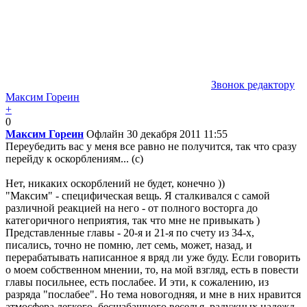
Звонок редактору
Максим Гореин
+
0
Максим Гореин
Офлайн
30 декабря 2011 11:55
Переубедить вас у меня все равно не получится, так что сразу
перейду к оскорблениям... (с)
Нет, никаких оскорблений не будет, конечно ))
"Максим" - специфическая вещь. Я сталкивался с самой
различной реакцией на него - от полного восторга до
категоричного неприятия, так что мне не привыкать )
Представленные главы - 20-я и 21-я по счету из 34-х,
писались, точно не помню, лет семь, может, назад, и
перерабатывать написанное я вряд ли уже буду. Если говорить
о моем собственном мнении, то, на мой взгляд, есть в повести
главы посильнее, есть послабее. И эти, к сожалению, из
разряда "послабее". Но тема новогодняя, и мне в них нравится
атмосфера легкого, бесшабашного веселья, радужных надежд