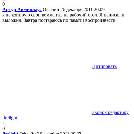
0
Артур Акминлаус
Офлайн
26 декабря 2011 20:09
я не копирую свои комменты на рабочий стол. Я написал и
выложил. Завтра постараюсь по памяти воспроизвести
Цитировать
Звонок редактору
firelight
+
0
firelight
Офлайн
26 декабря 2011 20:37