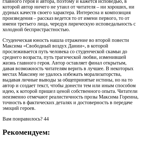
главного героя и автора, поэтому и кажется исповедью, в
которой автор ничего не утаил от читателя – ни хороших, ни
дурных качеств своего характера. Интересна и композиция
произведения – рассказ ведется то от имени первого, то от
имени третьего лица, чередуя лирическую исповедальность с
холодной беспристрастностью.
Студенческая юность нашла отражение во второй повести
Максима «Свободный воздух Дании», в которой
прослеживается путь человека со студенческой скамьи до
среднего возраста, путь трагической любви, изменившей
жизнь главного героя. Автор оставляет финал открытым,
давая возможность читателям верить в лучшее. В некоторых
местах Максиму не удалось избежать морализаторства,
выдавая личные выводы за общепринятые истины, но на то
автор и создает текст, чтобы донести тем или иным способом
идею, к которой пришел ценой собственного опыта. Читатели
неизменно отмечают реалистичность прозы Максима Гореина,
точность в фактических деталях и достоверность в передаче
эмоций героев.
Вам понравилось?
44
Рекомендуем: