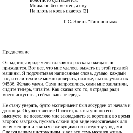
Болотисто бултыхается;
Мним: он бессмертен, а ему
На плоть и кровь икается.[2]
Т. С. Элиот. "Гиппопотам»
Предисловие
От задницы вроде меня толкового рассказа ожидать не
приходится. Вот все, что мне удалось выжать из этой грязной
машины. Я подсчитывал написанные слова, думаю, каждый
час, и если технике можно доверять, похоже, вы получили их
94536. Желаю удачи. Сами напросились, сами мне заплатили,
сидите теперь, читайте. Как сказал кто-то, я страдал ради
моего искусства, сейчас ваша очередь.
Не стану уверять, будто эксперимент был абсурден от начала и
до конца. Осуществление Проекта, как вы упорно его
именуете, не позволяло мне закладывать за воротник во время
второго завтрака, пускать слюни при виде недосягаемых для
меня женщин и лаяться с живущими по соседству уродами.
Следуя вашим инструкциям, я вел эти семь месяцев жизнь