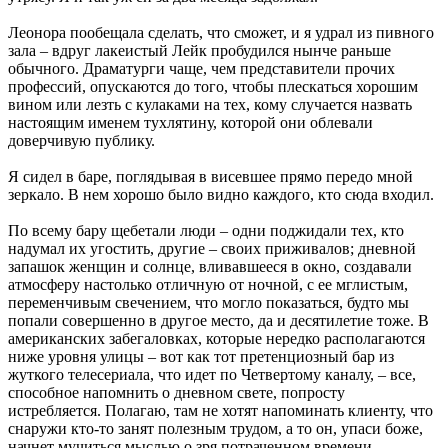
Леонора пообещала сделать, что сможет, и я удрал из пивного
зала – вдруг лакеистый Лейк пробудился нынче раньше
обычного. Драматурги чаще, чем представители прочих
профессий, опускаются до того, чтобы плескаться хорошим
вином или лезть с кулаками на тех, кому случается назвать
настоящим именем тухлятину, которой они облевали
доверчивую публику.
Я сидел в баре, поглядывая в висевшее прямо передо мной
зеркало. В нем хорошо было видно каждого, кто сюда входил.
По всему бару щебетали люди – одни поджидали тех, кто
надумал их угостить, другие – своих приживалов; дневной
запашок женщин и солнце, вливавшееся в окно, создавали
атмосферу настолько отличную от ночной, с ее мглистым,
переменчивым свечением, что могло показаться, будто мы
попали совершенно в другое место, да и десятилетие тоже. В
американских забегаловках, которые нередко располагаются
ниже уровня улицы – вот как тот претенциозный бар из
жуткого телесериала, что идет по Четвертому каналу, – все,
способное напомнить о дневном свете, попросту
истребляется. Полагаю, там не хотят напоминать клиенту, что
снаружи кто-то занят полезным трудом, а то он, упаси боже,
начнет мучиться мыслью о зря потраченном времени.