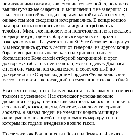
немигающими глазами, как смешивают это пойло, но у меня
вышли бумажные салфетки, и вычислений я не завершил. Я
знал, что в коктейль входит горькая настойка «Ангостура»,
однако тем мои сведения и исчерпывались. В конце концов
нам пришлось позвонить в больницу и потребовать к
телефону Мим, уже приодетую и подготовленную к поездке в
операционную, где ей собирались вырезать из гортани
раковую опухоль. Разумеется, наш SOS ее бесконечно тронул.
Мы находились футах в десяти от телефона, на другом конце
бара, и все равно слышали, как она хрипло поливает
бесталанного Кола самой отборной матерщиной и орет
докторам, чтобы те к ней не лезли, «это по делу». Два часа
спустя она умерла под скальпелем, и сооруженный по
доверенности «Старый модник» Гордона Фелла занял свое
место в истории как последний из смешанных ею коктейлей.
Вся штука в том, что за барменом-то мы наблюдаем, но ничего
толком не усваиваем. Нас отвлекают успокаивающие
движения его рук, приятная адекватность запасов выпивки за
его спиной, краски, шумы, богатые, о многом говорящие
ароматы. Я знавал людей, не умевших водить машину и
одноврменно не способных припомнить маршруты, по
которым их годами ежедневно возило такси.
После того как Родди опустил бокал на бумажный кружок,