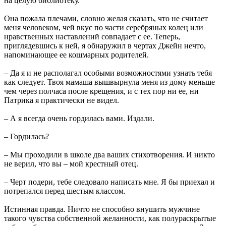
на целую библиотеку.
Она пожала плечами, словно желая сказать, что не считает
меня человеком, чей вкус по части серебряных колец или
нравственных наставлений совпадает с ее. Теперь,
приглядевшись к ней, я обнаружил в чертах Джейн нечто,
напоминающее ее кошмарных родителей.
– Да я и не располагал особыми возможностями узнать тебя
как следует. Твоя мамаша вышвырнула меня из дому меньше
чем через полчаса после крещения, и с тех пор ни ее, ни
Патрика я практически не видел.
– А я всегда очень гордилась вами. Издали.
– Гордилась?
– Мы проходили в школе два ваших стихотворения. И никто
не верил, что вы – мой крестный отец.
– Черт подери, тебе следовало написать мне. Я бы приехал и
потрепался перед шестым классом.
Истинная правда. Ничто не способно внушить мужчине
такого чувства собственной желанности, как полураскрытые