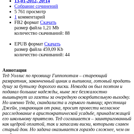
13-01-2012, 20:14
Собрание сочинений
5 761 просмотр
1
комментарий
FB2 формат
Скачать
размер файла 1,21 Mb
количество cкачиваний: 88
EPUB формат
Скачать
размер файла 459,09 Kb
количество cкачиваний: 44
Аннотация
Тед Уоллис по прозвищу Гиппопотам – стареющий
развратник, законченный циник и выпивоха, готовый продать
душу за бутылку дорогого виски. Некогда он был поэтом и
подавал большие надежды, ныне же безжалостно
вышвырнут из газеты за очередную оскорбительную выходку.
Но именно Теда, скандалиста и горького пьяницу, крестница
Джейн, умирающая от рака, просит провести негласное
расследование в аристократической усадьбе, принадлежащей
его школьному приятелю. Тед соглашается – заинтригованный
как щедрой оплатой, так и запасами виски, которыми славен
старый дом. Но задача оказывается гораздо сложнее, чем он