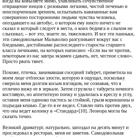
когда вы ковыляете мимо, улавливать сочувственное
отвращение юнцов с розовыми легкими, чистой печенью и
неиспорченным зрением, испытывать навязанные вам
совершенно посторонними людьми чувства человека,
опоздавшего на автобус, о котором ему никто ничего не
сказал и который следует в места, о коих бедняга и слыхом не
слыхивал, – вот это, знаете ли, тяжеловато. И все эти паиньки,
эти самодовольные Мальволио разгуливают вокруг вас с
бледными, достойными распоследнего старосты старшего
класса личиками, на которых написано: «Если вы не против,
некоторым из нас завтра экзамен сдавать, нет, честное слово».
Просто рвать тянет.
Похоже, птичка, занимавшая соседний табурет, приметила на
моем лице отблески злости, которую я ощущал, поскольку
смерила меня долгим косым взглядом, не сознавая, что я
отлично вижу ее в зеркале. Затем сгрузила с табурета немного
костлявую, но аппетитную попку и удалилась к креслу в углу,
оставив меня одиноко пастись за стойкой, грызя корнишоны и
подъедая кешью. Где-то я ее видел. Ставлю пять против двух,
что она ведет колонку в «Стандард»[10]. Леонора могла бы
сказать точно.
Великий драматург, натурально, запоздал на десять минут и
проследовал в ресторан, меня не заметив. Самодовольная