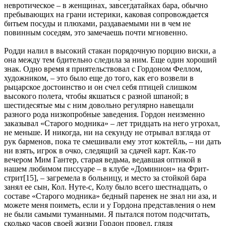
невротическое – в женщинах, завсегдатайках бара, обычно
пребывающих на грани истерики, каковая сопровождается
битьем посуды и плюхами, раздаваемыми ни в чем не
повинным соседям, это замечаешь почти мгновенно.
Родди налил в высокий стакан порядочную порцию виски, а
она между тем бдительно следила за ним. Еще один хороший
знак. Одно время я приятельствовал с Гордоном Феллом,
художником, – это было еще до того, как его возвели в
рыцарское достоинство и он счел себя птицей слишком
высокого полета, чтобы якшаться с разной шпаной; в
шестидесятые мы с ним довольно регулярно навещали
разного рода низкопробные заведения. Гордон неизменно
заказывал «Старого модника» – лет тридцать на него угрохал,
не меньше. И никогда, ни на секунду не отрывал взгляда от
рук барменов, пока те смешивали ему этот коктейль, – ни дать
ни взять, игрок в очко, следящий за сдачей карт. Как-то
вечером Мим Гантер, старая ведьма, ведавшая оптикой в
нашем любимом писсуаре – в клубе «Доминион» на Фрит-
стрит[15], – загремела в больницу, и место за стойкой бара
занял ее сын, Кол. Нуте-с, Колу было всего шестнадцать, о
составе «Старого модника» бедный паренек не знал ни аза, и
можете меня поиметь, если и у Гордона представления о нем
не были самыми туманными. Я пытался потом подсчитать,
сколько часов своей жизни Гордон провел, глядя