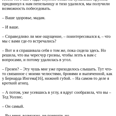
придвинул к нам пепельницу и тихо удалился, мы получили
возможность побеседовать.
– Ваше здоровье, мадам.
– И ваше.
– Справедливо ли мое ощущение, – поинтересовался я, – что
мы с вами где-то встречались?
– Вот и я спрашивала себя о том же, пока сидела здесь. Но
решила, что вы чересчур грозны, чтобы лезть к вам с
вопросами, и потому удалилась в угол.
– Грозен? – Эту чушь мне уже приходилось слышать. Тут что-
то связанное с моими челюстями, бровями и выпяченной, как
у Бернарда Ингема[16], нижней губой. – На самом-то деле я
кроткий агнец.
– А потом, уже усевшись в углу, я вдруг сообразила, что вы –
Тед Уоллис.
– Он самый.
– Вы меня, возможно, не помните, но…