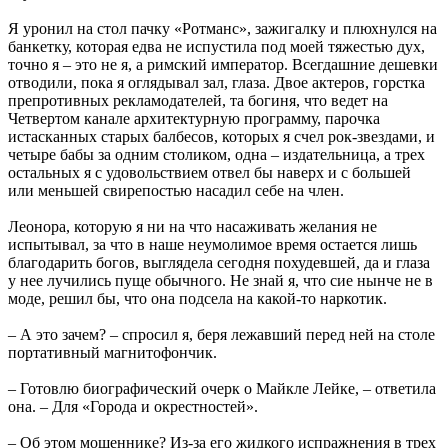
Я уронил на стол пачку «Ротманс», зажигалку и плюхнулся на
банкетку, которая едва не испустила под моей тяжестью дух,
точно я – это не я, а римский император. Всегдашние дешевки
отводили, пока я оглядывал зал, глаза. Двое актеров, горстка
препротивных рекламодателей, та богиня, что ведет на
Четвертом канале архитектурную программу, парочка
истасканных старых балбесов, которых я счел рок-звездами, и
четыре бабы за одним столиком, одна – издательница, а трех
остальных я с удовольствием отвел бы наверх и с большей
или меньшей свирепостью насадил себе на член.
Леонора, которую я ни на что насаживать желания не
испытывал, за что в наше неумолимое время остается лишь
благодарить богов, выглядела сегодня похудевшей, да и глаза
у нее лучились пуще обычного. Не знай я, что сие нынче не в
моде, решил бы, что она подсела на какой-то наркотик.
– А это зачем? – спросил я, беря лежавший перед ней на столе
портативный магнитофончик.
– Готовлю биографический очерк о Майкле Лейке, – ответила
она. – Для «Города и окрестностей».
– Об этом мошеннике? Из-за его жидкого испражнения в трех