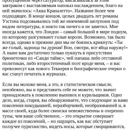
пропущенной через сатуратор, высасывалась за этим
завтраком с выставляемым напоказ наслаждением, благо на
ней значилось: «Аква Краналетто». Название более чем
подходящее. В конце концов, целых двадцать лет романы
Уэстона подсовывались той же никчемной шелупони под
видом литературы, и никто так ничего и не заметил. Мне
иногда кажется, что Лондон – самый большой в мире подиум,
по которому разгуливают голые короли. Возможно, так было
всегда, однако в прежние дни мы не боялись крикнуть: «Ты
же голый, задница ты дурная! Вон, смотри, все яйца наружу!»
А ныне вам достаточно только пукнуть в присутствии
брюнеточки из «Санди таймс», чей папаша либо отставной
политикан, либо второстепенный поэт вроде меня, – и вас
превознесут как нового Теккерея и биографические очерки о
вас станут печатать в журналах.
Если вы моложе меня, а это, в статистическом смысле,
неизбежно, вы и представить себе не можете, что значит
принадлежать к поколению выпивох и курильщиков. Одно
дело, когда, старея, вы обнаруживаете, что следующие за вами
поколения никудышней, неразборчивей, необразованней и, в
массе своей, куда более свински невежественны и охеренно
тупы, чем ваше собственное, – это открытие совершает
каждое из поколений, – но ощущать, как вас обступает
ползучее пуританство, видеть носы, которые сморщиваются,