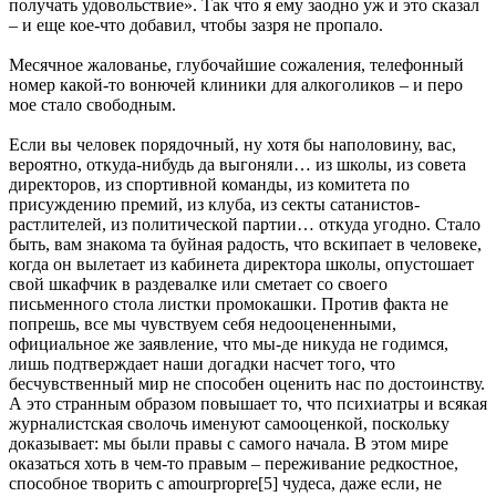
получать удовольствие». Так что я ему заодно уж и это сказал
– и еще кое-что добавил, чтобы зазря не пропало.
Месячное жалованье, глубочайшие сожаления, телефонный
номер какой-то вонючей клиники для алкоголиков – и перо
мое стало свободным.
Если вы человек порядочный, ну хотя бы наполовину, вас,
вероятно, откуда-нибудь да выгоняли… из школы, из совета
директоров, из спортивной команды, из комитета по
присуждению премий, из клуба, из секты сатанистов-
растлителей, из политической партии… откуда угодно. Стало
быть, вам знакома та буйная радость, что вскипает в человеке,
когда он вылетает из кабинета директора школы, опустошает
свой шкафчик в раздевалке или сметает со своего
письменного стола листки промокашки. Против факта не
попрешь, все мы чувствуем себя недооцененными,
официальное же заявление, что мы-де никуда не годимся,
лишь подтверждает наши догадки насчет того, что
бесчувственный мир не способен оценить нас по достоинству.
А это странным образом повышает то, что психиатры и всякая
журналистская сволочь именуют самооценкой, поскольку
доказывает: мы были правы с самого начала. В этом мире
оказаться хоть в чем-то правым – переживание редкостное,
способное творить с amourpropre[5] чудеса, даже если, не