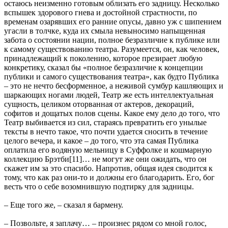
остаюсь неизменно готовым облизать его задницу. Несколько
вспышек здорового гнева и достойной страстности, по
временам озарявших его ранние опусы, давно уж с шипением
угасли в толчке, куда их смыла невыносимо напыщенная
забота о состоянии нации, полное безразличие к публике или
к самому существованию театра. Разумеется, он, как человек,
принадлежащий к поколению, которое презирает любую
конкретику, сказал бы «полное безразличие к концепции
публики и самого существования театра», как будто Публика
– это не нечто бесформенное, а неживой сумбур кашляющих и
шаркающих ногами людей, Театр же есть интеллектуальная
сущность, целиком оторванная от актеров, декораций,
софитов и дощатых полов сцены. Какое ему дело до того, что
Театр выбивается из сил, стараясь превратить его унылые
тексты в нечто такое, что почти удается сносить в течение
целого вечера, и какое – до того, что эта самая Публика
оплатила его водяную мельницу в Суффолке и кошмарную
коллекцию Брэтби[11]… не могут же они ожидать, что он
скажет им за это спасибо. Напротив, общая идея сводится к
тому, что как раз они-то и должны его благодарить. Его, бог
весть что о себе возомнившую подтирку для задницы.
– Еще того же, – сказал я бармену.
– Позвольте, я заплачу… – произнес рядом со мной голос,