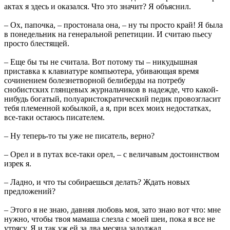
актах я здесь и оказался. Что это значит? Я объяснил.
– Ох, папочка, – простонала она, – ну ты просто край! Я была
в понедельник на генеральной репетиции. И считаю пьесу
просто блестящей.
– Еще бы ты не считала. Вот потому ты – никудышная
приставка к клавиатуре компьютера, убивающая время
сочинением болезнетворной белиберды на потребу
снобистских глянцевых журнальчиков в надежде, что какой-
нибудь богатый, полуаристократический педик провозгласит
тебя племенной кобылкой, а я, при всех моих недостатках,
все-таки остаюсь писателем.
– Ну теперь-то ты уже не писатель, верно?
– Орел и в путах все-таки орел, – с величавым достоинством
изрек я.
– Ладно, и что ты собираешься делать? Ждать новых
предложений?
– Этого я не знаю, давняя любовь моя, зато знаю вот что: мне
нужно, чтобы твоя мамаша слезла с моей шеи, пока я все не
утрясу. Я и так уж ей за два месяца задолжал.