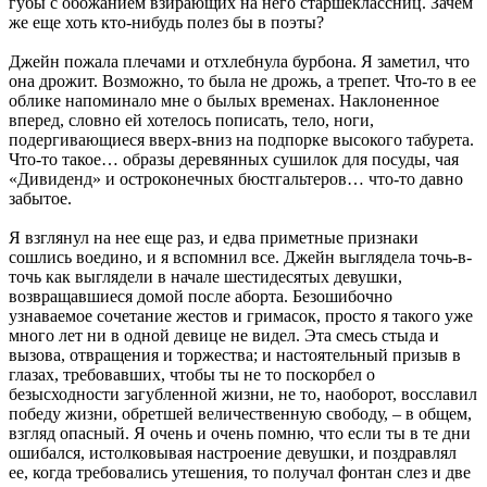
губы с обожанием взирающих на него старшеклассниц. Зачем
же еще хоть кто-нибудь полез бы в поэты?
Джейн пожала плечами и отхлебнула бурбона. Я заметил, что
она дрожит. Возможно, то была не дрожь, а трепет. Что-то в ее
облике напоминало мне о былых временах. Наклоненное
вперед, словно ей хотелось пописать, тело, ноги,
подергивающиеся вверх-вниз на подпорке высокого табурета.
Что-то такое… образы деревянных сушилок для посуды, чая
«Дивиденд» и остроконечных бюстгальтеров… что-то давно
забытое.
Я взглянул на нее еще раз, и едва приметные признаки
сошлись воедино, и я вспомнил все. Джейн выглядела точь-в-
точь как выглядели в начале шестидесятых девушки,
возвращавшиеся домой после аборта. Безошибочно
узнаваемое сочетание жестов и гримасок, просто я такого уже
много лет ни в одной девице не видел. Эта смесь стыда и
вызова, отвращения и торжества; и настоятельный призыв в
глазах, требовавших, чтобы ты не то поскорбел о
безысходности загубленной жизни, не то, наоборот, восславил
победу жизни, обретшей величественную свободу, – в общем,
взгляд опасный. Я очень и очень помню, что если ты в те дни
ошибался, истолковывая настроение девушки, и поздравлял
ее, когда требовались утешения, то получал фонтан слез и две