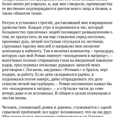
более-менее регулярную, и, как мне говорили, преимущества
ее явственно подтверждаются цветом моего лица и белков, а
также обхватом талии.
Ритуал я установил строгий, доставлявший мне извращенное
удовольствие. Каждое утро я поднимался в час, который
большинство приличных людей посвящают размышлениям о
том, не пропустить ли им еще стаканчик перед постелью,
принимал душ, легкой поступью спускался по лестнице,
схрупывал тарелку мюслей и направлял мои неохочие
шлепанцы к кабинету. Там я включал компьютер – процедура,
которую сын мой Роман именует «вхождением в матрицу», –
выпучивал полные отвращения глаза на введенный накануне
вздор, прослушивал несколько дурацких записей моих
разговоров с Логаном, закуривал «Ротманс» и брался, черт
подери, за работу. Если день складывался удачно, я
поднимался потом наверх, дабы отпраздновать это дело
сеансом легкой мастурбации, – Роман несомненно назвал бы
это «вхождением в матрац», – а о бутылке часов до семи
вечера даже и не вспоминал. В общем и целом похвальная и
чистая жизнь.
Человек, снимающий домик в деревне, сталкивается с одной
серьезной проблемой: все вдруг вспоминают, что он им друг.
Мне приходилось бесконечно отбрехиваться от Оливера,