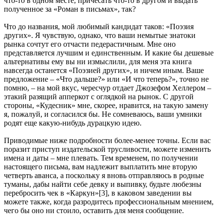
что-то в одном месте, причесать что-то в другом и выдать
полученное за «Роман в письмах», так?
Что до названия, мой любимый кандидат таков: «Поэзия
других». Я чувствую, однако, что ваши немытые знатоки
рынка сочтут его отчасти педерастичным. Мне оно
представляется лучшим и единственным. И какие бы дешевые
альтернативы ему вы ни измыслили, для меня эта книга
навсегда останется «Поэзией других», и ничем иным. Ваше
предложение – «Что дальше?» или «И что теперь?», точно не
помню, – на мой вкус, чересчур отдает Джозефом Хеллером –
этакий разящий апперкот с оглядкой на рынок. С другой
стороны, «Кудесник» мне, скорее, нравится, на такую замену
я, пожалуй, и согласился бы. Не сомневаюсь, ваши умники
родят еще какую-нибудь дурацкую идею.
Приводимые ниже подробности более-менее точны. Если вас
поразит приступ издательской трусливости, можете изменить
имена и даты – мне плевать. Тем временем, по получении
настоящего письма, вам надлежит выплатить мне вторую
четверть аванса, а поскольку я вновь отправляюсь в родные
туманы, дабы найти себе девку и выпивку, будьте любезны
перебросить чек в «Каркун»[3], в каковом заведении вы
можете также, когда разродитесь профессиональным мнением,
чего бы оно ни стоило, оставить для меня сообщение.