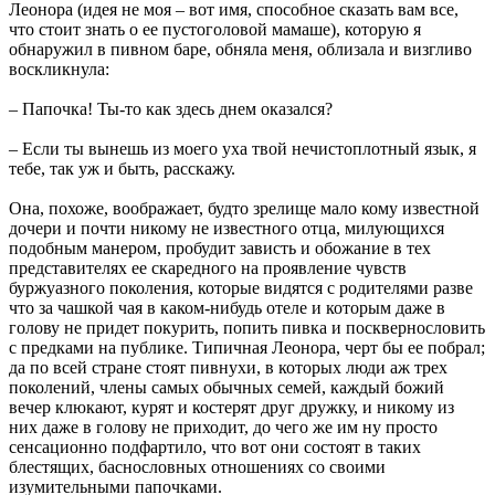
Леонора (идея не моя – вот имя, способное сказать вам все,
что стоит знать о ее пустоголовой мамаше), которую я
обнаружил в пивном баре, обняла меня, облизала и визгливо
воскликнула:
– Папочка! Ты-то как здесь днем оказался?
– Если ты вынешь из моего уха твой нечистоплотный язык, я
тебе, так уж и быть, расскажу.
Она, похоже, воображает, будто зрелище мало кому известной
дочери и почти никому не известного отца, милующихся
подобным манером, пробудит зависть и обожание в тех
представителях ее скаредного на проявление чувств
буржуазного поколения, которые видятся с родителями разве
что за чашкой чая в каком-нибудь отеле и которым даже в
голову не придет покурить, попить пивка и посквернословить
с предками на публике. Типичная Леонора, черт бы ее побрал;
да по всей стране стоят пивнухи, в которых люди аж трех
поколений, члены самых обычных семей, каждый божий
вечер клюкают, курят и костерят друг дружку, и никому из
них даже в голову не приходит, до чего же им ну просто
сенсационно подфартило, что вот они состоят в таких
блестящих, баснословных отношениях со своими
изумительными папочками.