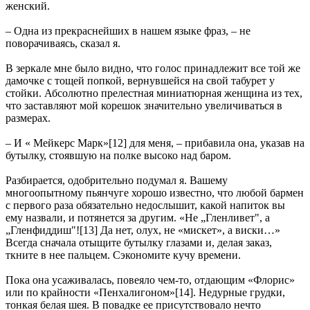
женский.
– Одна из прекраснейших в нашем языке фраз, – не
поворачиваясь, сказал я.
В зеркале мне было видно, что голос принадлежит все той же
дамочке с тощей попкой, вернувшейся на свой табурет у
стойки. Абсолютно прелестная миниатюрная женщина из тех,
что заставляют мой корешок значительно увеличиваться в
размерах.
– И « Мейкерс Марк»[12] для меня, – прибавила она, указав на
бутылку, стоявшую на полке высоко над баром.
Разбирается, одобрительно подумал я. Вашему
многоопытному пьянчуге хорошо известно, что любой бармен
с первого раза обязательно недослышит, какой напиток вы
ему назвали, и потянется за другим. «Не „Гленливет", а
„Гленфиддиш"![13] Да нет, олух, не «мискет», а виски…»
Всегда сначала отыщите бутылку глазами и, делая заказ,
ткните в нее пальцем. Сэкономите кучу времени.
Пока она усаживалась, повеяло чем-то, отдающим «Флорис»
или по крайности «Пенхалигоном»[14]. Недурные грудки,
тонкая белая шея. В повадке ее присутствовало нечто