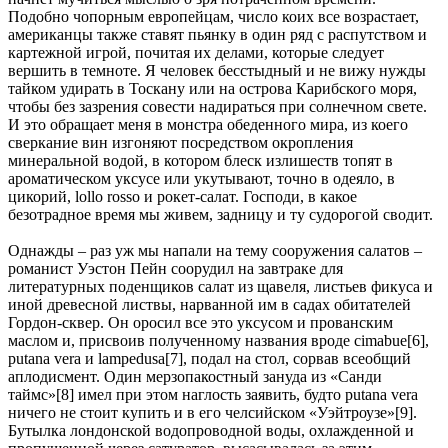
Подобно чопорным европейцам, число коих все возрастает,
американцы также ставят пьянку в один ряд с распутством и
картежной игрой, почитая их делами, которые следует
вершить в темноте. Я человек бесстыдный и не вижу нужды
тайком удирать в Тоскану или на острова Карибского моря,
чтобы без зазрения совести надираться при солнечном свете.
И это обращает меня в монстра обеденного мира, из коего
сверкание вин изгоняют посредством окропления
минеральной водой, в котором блеск излишеств топят в
ароматическом уксусе или укутывают, точно в одеяло, в
цикорий, lollo rosso и рокет-салат. Господи, в какое
безотрадное время мы живем, задницу и ту судорогой сводит.
Однажды – раз уж мы напали на тему сооружения салатов –
романист Уэстон Пейн соорудил на завтраке для
литературных поденщиков салат из щавеля, листьев фикуса и
иной древесной листвы, нарванной им в садах обитателей
Гордон-сквер. Он оросил все это уксусом и прованским
маслом и, присвоив полученному названия вроде cimabue[6],
putana vera и lampedusa[7], подал на стол, сорвав всеобщий
аплодисмент. Один мерзопакостный зануда из «Санди
таймc»[8] имел при этом наглость заявить, будто putana vera
ничего не стоит купить и в его челсийском «Уэйтроузе»[9].
Бутылка лондонской водопроводной воды, охлажденной и