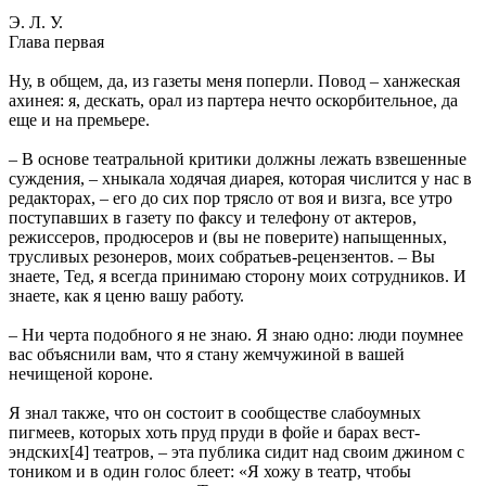
Э. Л. У.
Глава первая
Ну, в общем, да, из газеты меня поперли. Повод – ханжеская
ахинея: я, дескать, орал из партера нечто оскорбительное, да
еще и на премьере.
– В основе театральной критики должны лежать взвешенные
суждения, – хныкала ходячая диарея, которая числится у нас в
редакторах, – его до сих пор трясло от воя и визга, все утро
поступавших в газету по факсу и телефону от актеров,
режиссеров, продюсеров и (вы не поверите) напыщенных,
трусливых резонеров, моих собратьев-рецензентов. – Вы
знаете, Тед, я всегда принимаю сторону моих сотрудников. И
знаете, как я ценю вашу работу.
– Ни черта подобного я не знаю. Я знаю одно: люди поумнее
вас объяснили вам, что я стану жемчужиной в вашей
нечищеной короне.
Я знал также, что он состоит в сообществе слабоумных
пигмеев, которых хоть пруд пруди в фойе и барах вест-
эндских[4] театров, – эта публика сидит над своим джином с
тоником и в один голос блеет: «Я хожу в театр, чтобы