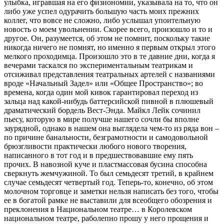
улыбка, игравшая на его физиономии, указывала на то, что он
либо уже успел одурачить большую часть моих прежних
коллег, что вовсе не сложно, либо услышал упоительную
новость о моем увольнении. Скорее всего, произошло и то и
другое. Он, разумеется, об этом не помнит, поскольку такие
никогда ничего не помнят, но именно я первым открыл этого
мелкого проходимца. Произошло это в те давние дни, когда я
вечерами таскался по экспериментальным театрикам и
отсиживал представления театральных артелей с названиями
вроде «Начальный Задел» или «Общее Пространство»; во
времена, когда один мой кивок гарантировал переход из
зальца над какой-нибудь баттерсийской пивной в плюшевый
драматический бордель Вест-Энда. Майкл Лейк сочинил
пьесу, которую в мире получше нашего сочли бы вполне
заурядной, однако в нашем она выглядела чем-то из ряда вон –
по причине банальности, безграмотности и самодовольной
брюзгливости практически любого нового творения,
написанного в тот год и в предшествовавшие ему пять
прочих. В навозной куче и пластмассовая бусина способна
сверкнуть жемчужиной. То был семьдесят третий, в крайнем
случае семьдесят четвертый год. Теперь-то, конечно, об этом
молочном торговце и заметки нельзя написать без того, чтобы
ее в богатой рамке не выставили для всеобщего обозрения и
преклонения в Национальном театре… в Королевском
национальном театре, раболепно прошу у него прощения и