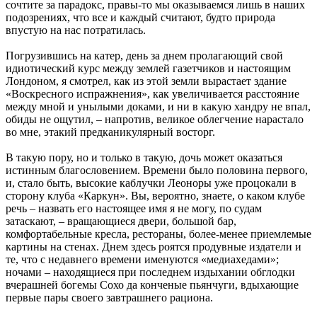
сочтите за парадокс, правы-то мы оказываемся лишь в наших
подозрениях, что все и каждый считают, будто природа
впустую на нас потратилась.
Погрузившись на катер, день за днем пролагающий свой
идиотический курс между землей газетчиков и настоящим
Лондоном, я смотрел, как из этой земли вырастает здание
«Воскресного испражнения», как увеличивается расстояние
между мной и унылыми доками, и ни в какую хандру не впал,
обиды не ощутил, – напротив, великое облегчение нарастало
во мне, этакий предканикулярный восторг.
В такую пору, но и только в такую, дочь может оказаться
истинным благословением. Времени было половина первого,
и, стало быть, высокие каблучки Леоноры уже процокали в
сторону клуба «Каркун». Вы, вероятно, знаете, о каком клубе
речь – назвать его настоящее имя я не могу, по судам
затаскают, – вращающиеся двери, большой бар,
комфортабельные кресла, рестораны, более-менее приемлемые
картины на стенах. Днем здесь роятся продувные издатели и
те, что с недавнего времени именуются «медиахедами»;
ночами – находящиеся при последнем издыхании обглодки
вчерашней богемы Сохо да конченые пьянчуги, вдыхающие
первые пары своего завтрашнего рациона.