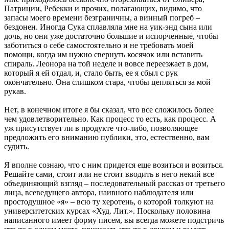
Патриции, Ребекки и прочих, полагающих, видимо, что
запасы моего времени безграничны, а винный погреб –
бездонен. Иногда Сука сплавляла мне на уик-энд сына или
дочь, но они уже достаточно большие и испорченные, чтобы
заботиться о себе самостоятельно и не требовать моей
помощи, когда им нужно свернуть косячок или вставить
спираль. Леонора на той неделе и вовсе переезжает в дом,
который я ей отдал, и, стало быть, ее я сбыл с рук
окончательно. Она слишком стара, чтобы цепляться за мой
рукав.
Нет, в конечном итоге я бы сказал, что все сложилось более
чем удовлетворительно. Как процесс то есть, как процесс. А
уж присутствует ли в продукте что-либо, позволяющее
предложить его вниманию публики, это, естественно, вам
судить.
Я вполне сознаю, что с ним придется еще возиться и возиться.
Решайте сами, стоит или не стоит вводить в него некий все
объединяющий взгляд – последовательный рассказ от третьего
лица, всеведущего автора, наивного наблюдателя или
простодушное «я» – всю ту херотень, о которой толкуют на
университетских курсах «Худ. Лит.». Поскольку половина
написанного имеет форму писем, вы всегда можете подстричь