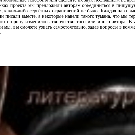
мках проекта мы предложили авторам объединиться в пишущую
чем, каких-либо серьёзных ограничений не было. Каждая пара вы
и писали вместе, а некоторые навели такого тумана, что мы те
ю сторону изменилось творчество того или иного автора. В а
или мы, вы сможете узнать самостоятельно, задав вопросы в комм
.