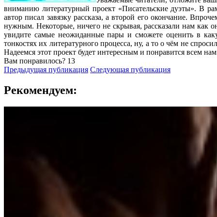
вниманию литературный проект «Писательские дуэты». В ра
автор писал завязку рассказа, а второй его окончание. Впро
нужным. Некоторые, ничего не скрывая, рассказали нам как он
увидите самые неожиданные пары и сможете оценить в каку
тонкостях их литературного процесса, ну, а то о чём не спрос
Надеемся этот проект будет интересным и понравится всем нам
Вам понравилось?
13
Предыдущая публикация
Следующая публикация
Рекомендуем: