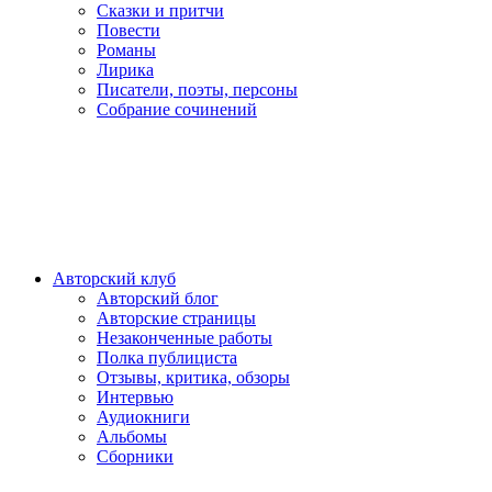
Сказки и притчи
Повести
Романы
Лирика
Писатели, поэты, персоны
Собрание сочинений
Авторский клуб
Авторский блог
Авторские страницы
Незаконченные работы
Полка публициста
Отзывы, критика, обзоры
Интервью
Аудиокниги
Альбомы
Сборники