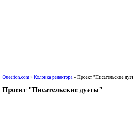
Queerion.com
»
Колонка редактора
» Проект "Писательские дуэ
Проект "Писательские дуэты"