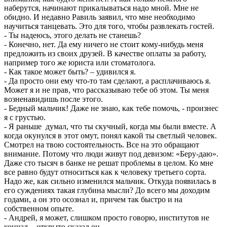
наберутся, начинают прикалываться надо мной. Мне не
обидно. И недавно Равиль заявил, что мне необходимо
научиться танцевать. Это для того, чтобы развлекать гостей.
- Ты надеюсь, этого делать не станешь?
- Конечно, нет. Да ему ничего не стоит кому-нибудь меня
предложить из своих друзей. В качестве оплаты за работу,
например того же юриста или стоматолога.
- Как такое может быть? – удивился я.
- Да просто они ему что-то там сделают, а расплачиваюсь я.
Может я и не прав, что рассказываю тебе об этом. Ты меня
возненавидишь после этого.
- Бедный мальчик! Даже не знаю, как тебе помочь, - произнес
я с грустью.
- Я раньше думал, что ты скучный, когда мы были вместе. А
когда окунулся в этот омут, понял какой ты светлый человек.
Смотрел на твою состоятельность. Все на это обращают
внимание. Потому что люди живут под девизом: «Беру-даю».
Даже сто тысяч в банке не решат проблемы в целом. Ко мне
все равно будут относиться как к человеку третьего сорта.
Надо же, как сильно изменился мальчик. Откуда появилась в
его суждениях такая глубина мысли? До всего мы доходим
годами, а он это осознал и, причем так быстро и на
собственном опыте.
- Андрей, я может, слишком просто говорю, институтов не
кончал, - открыто сказал он.