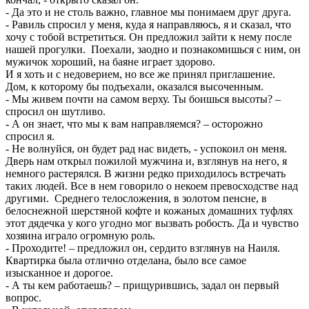
- Да это и не столь важно, главное мы понимаем друг друга.
- Равиль спросил у меня, куда я направляюсь, я и сказал, что
хочу с тобой встретиться. Он предложил зайти к нему после
нашей прогулки. Поехали, заодно и познакомишься с ним, он
мужичок хороший, на баяне играет здорово.
И я хоть и с недоверием, но все же принял приглашение.
Дом, к которому бы подъехали, оказался высоченным.
- Мы живем почти на самом верху. Ты боишься высоты? –
спросил он шутливо.
- А он знает, что мы к вам направляемся? – осторожно
спросил я.
- Не волнуйся, он будет рад нас видеть, - успокоил он меня.
Дверь нам открыл пожилой мужчина и, взглянув на него, я
немного растерялся. В жизни редко приходилось встречать
таких людей. Все в нем говорило о некоем превосходстве над
другими. Среднего телосложения, в золотом пенсне, в
белоснежной шерстяной кофте и кожаных домашних туфлях
этот дядечка у кого угодно мог вызвать робость. Да и чувство
хозяина играло огромную роль.
- Проходите! – предложил он, сердито взглянув на Наиля.
Квартирка была отлично отделана, было все самое
изысканное и дорогое.
- А ты кем работаешь? – прищурившись, задал он первый
вопрос.