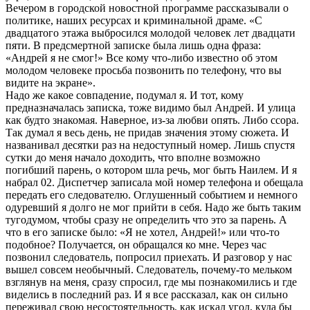
Вечером в городской новостной программе рассказывали о
политике, наших ресурсах и криминальной драме. «С
двадцатого этажа выбросился молодой человек лет двадцати
пяти. В предсмертной записке была лишь одна фраза:
«Андрей я не смог!» Все кому что-либо известно об этом
молодом человеке просьба позвонить по телефону, что вы
видите на экране».
Надо же какое совпадение, подумал я. И тот, кому
предназначалась записка, тоже видимо был Андрей. И улица
как будто знакомая. Наверное, из-за любви опять. Либо ссора.
Так думал я весь день, не придав значения этому сюжета. И
названивал десятки раз на недоступный номер. Лишь спустя
сутки до меня начало доходить, что вполне возможно
погибший парень, о котором шла речь, мог быть Наилем. И я
набрал 02. Диспетчер записала мой номер телефона и обещала
передать его следователю. Оглушенный событием и немного
одуревший я долго не мог прийти в себя. Надо же быть таким
тугодумом, чтобы сразу не определить что это за парень. А
что в его записке было: «Я не хотел, Андрей!» или что-то
подобное? Получается, он обращался ко мне. Через час
позвонил следователь, попросил приехать. И разговор у нас
вышел совсем необычный. Следователь, почему-то мельком
взглянув на меня, сразу спросил, где мы познакомились и где
виделись в последний раз. И я все рассказал, как он сильно
переживал свою несостоятельность, как искал угол, куда бы