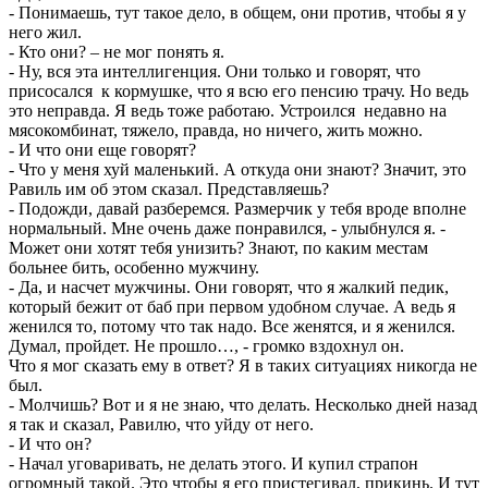
- Понимаешь, тут такое дело, в общем, они против, чтобы я у
него жил.
- Кто они? – не мог понять я.
- Ну, вся эта интеллигенция. Они только и говорят, что
присосался к кормушке, что я всю его пенсию трачу. Но ведь
это неправда. Я ведь тоже работаю. Устроился недавно на
мясокомбинат, тяжело, правда, но ничего, жить можно.
- И что они еще говорят?
- Что у меня хуй маленький. А откуда они знают? Значит, это
Равиль им об этом сказал. Представляешь?
- Подожди, давай разберемся. Размерчик у тебя вроде вполне
нормальный. Мне очень даже понравился, - улыбнулся я. -
Может они хотят тебя унизить? Знают, по каким местам
больнее бить, особенно мужчину.
- Да, и насчет мужчины. Они говорят, что я жалкий педик,
который бежит от баб при первом удобном случае. А ведь я
женился то, потому что так надо. Все женятся, и я женился.
Думал, пройдет. Не прошло…, - громко вздохнул он.
Что я мог сказать ему в ответ? Я в таких ситуациях никогда не
был.
- Молчишь? Вот и я не знаю, что делать. Несколько дней назад
я так и сказал, Равилю, что уйду от него.
- И что он?
- Начал уговаривать, не делать этого. И купил страпон
огромный такой. Это чтобы я его пристегивал, прикинь. И тут