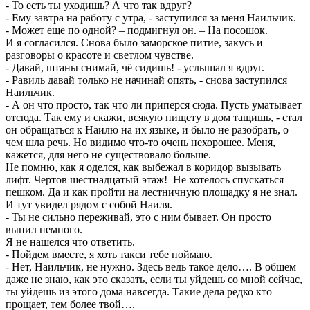
- То есть ты уходишь? А что так вдруг?
- Ему завтра на работу с утра, - заступился за меня Наильчик.
- Может еще по одной? – подмигнул он. – На посошок.
И я согласился. Снова было заморское питие, закусь и
разговоры о красоте и светлом чувстве.
- Давай, штаны снимай, чё сидишь! - услышал я вдруг.
- Равиль давай только не начинай опять, - снова заступился
Наильчик.
- А он что просто, так что ли приперся сюда. Пусть уматывает
отсюда. Так ему и скажи, всякую нищету в дом тащишь, - стал
он обращаться к Наилю на их языке, и было не разобрать, о
чем шла речь. Но видимо что-то очень нехорошее. Меня,
кажется, для него не существовало больше.
Не помню, как я оделся, как выбежал в коридор вызывать
лифт. Чертов шестнадцатый этаж! Не хотелось спускаться
пешком. Да и как пройти на лестничную площадку я не знал.
И тут увидел рядом с собой Наиля.
- Ты не сильно переживай, это с ним бывает. Он просто
выпил немного.
Я не нашелся что ответить.
- Пойдем вместе, я хоть такси тебе поймаю.
- Нет, Наильчик, не нужно. Здесь ведь такое дело…. В общем
даже не знаю, как это сказать, если ты уйдешь со мной сейчас,
ты уйдешь из этого дома навсегда. Такие дела редко кто
прощает, тем более твой….