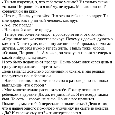
- Ты так вздохнул, я, что тебе тоже мешаю? Ты только скажи:
«отвали Петрович!», и я пойму, не дурак. Мешаю или нет? –
сорвался он на крик.
- Что ты, Наиль, успокойся. Что это на тебя нашло вдруг. Ты
мне дорог, как приятный человек, как друг.
- А-а, это правда?
- Нет, давай я все же приеду.
- Теперь тем более не надо, - проговорил он и отключился.
«Странные все же существа вокруг. Почему я должен думать о
ком-то? Хватит уже, половину жизни своей прожил, помогая
другим. Для себя нужно теперь жить. Наиль тоже, хорош.
«Отвали, Петрович!». А может, он чокнулся и лежит теперь в
какой-нибудь психушке».
И это было недалеко от правды. Наиль объявился через день и
сразу же предложил встретиться.
День выдался довольно солнечным и ясным, и мы решили
прогуляться по набережной.
- Наиль, извини, что начинаю с этого разговор, но ты плохо
выглядишь. Что с тобой?
- Мне многое нужно рассказать тебе. Я жену оставил с
ребенком в деревне. Да, да, не удивляйся. Я не всегда таким
был. То есть… короче не знаю. Но мне все нравится.
Помнишь, мы с тобой перестали созваниваться? Дело в том,
что я нашел одного пожилого мужчинку на сайте знакомств.
- Да? И сколько ему лет? – заинтересовался я.