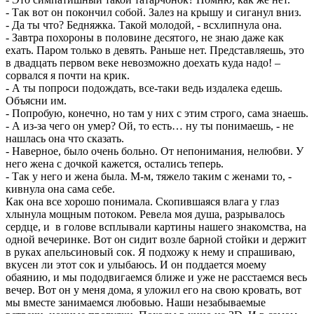
- Так вот он покончил собой. Залез на крышу и сиганул вниз.
- Да ты что? Бедняжка. Такой молодой, - всхлипнула она.
- Завтра похороны в половине десятого, не знаю даже как
ехать. Паром только в девять. Раньше нет. Представляешь, это
в двадцать первом веке невозможно доехать куда надо! –
сорвался я почти на крик.
- А ты попроси подождать, все-таки ведь издалека едешь.
Объясни им.
- Попробую, конечно, но там у них с этим строго, сама знаешь.
- А из-за чего он умер? Ой, то есть… ну ты понимаешь, - не
нашлась она что сказать.
- Наверное, было очень больно. От непонимания, нелюбви. У
него жена с дочкой кажется, остались теперь.
- Так у него и жена была. М-м, тяжело таким с женами то, -
кивнула она сама себе.
Как она все хорошо понимала. Скопившаяся влага у глаз
хлынула мощным потоком. Ревела моя душа, разрывалось
сердце, и в голове всплывали картины нашего знакомства, на
одной вечеринке. Вот он сидит возле барной стойки и держит
в руках апельсиновый сок. Я подхожу к нему и спрашиваю,
вкусен ли этот сок и улыбаюсь. И он поддается моему
обаянию, и мы пододвигаемся ближе и уже не расстаемся весь
вечер. Вот он у меня дома, я уложил его на свою кровать, вот
мы вместе занимаемся любовью. Наши незабываемые