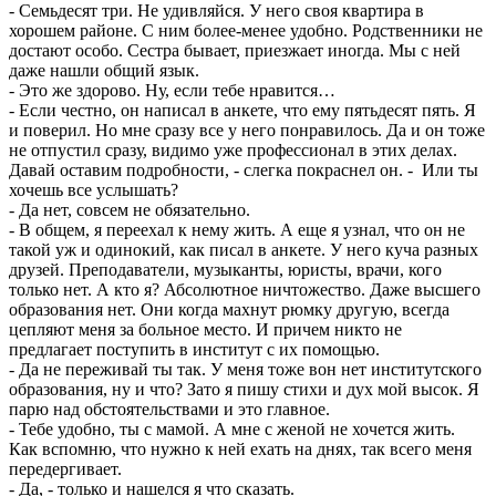
- Семьдесят три. Не удивляйся. У него своя квартира в
хорошем районе. С ним более-менее удобно. Родственники не
достают особо. Сестра бывает, приезжает иногда. Мы с ней
даже нашли общий язык.
- Это же здорово. Ну, если тебе нравится…
- Если честно, он написал в анкете, что ему пятьдесят пять. Я
и поверил. Но мне сразу все у него понравилось. Да и он тоже
не отпустил сразу, видимо уже профессионал в этих делах.
Давай оставим подробности, - слегка покраснел он. - Или ты
хочешь все услышать?
- Да нет, совсем не обязательно.
- В общем, я переехал к нему жить. А еще я узнал, что он не
такой уж и одинокий, как писал в анкете. У него куча разных
друзей. Преподаватели, музыканты, юристы, врачи, кого
только нет. А кто я? Абсолютное ничтожество. Даже высшего
образования нет. Они когда махнут рюмку другую, всегда
цепляют меня за больное место. И причем никто не
предлагает поступить в институт с их помощью.
- Да не переживай ты так. У меня тоже вон нет институтского
образования, ну и что? Зато я пишу стихи и дух мой высок. Я
парю над обстоятельствами и это главное.
- Тебе удобно, ты с мамой. А мне с женой не хочется жить.
Как вспомню, что нужно к ней ехать на днях, так всего меня
передергивает.
- Да, - только и нашелся я что сказать.