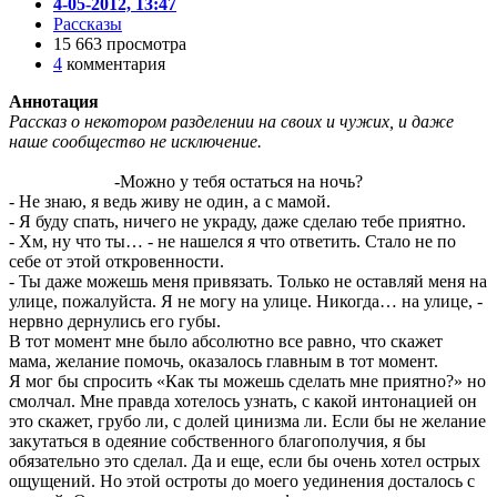
4-05-2012, 13:47
Рассказы
15 663 просмотра
4
комментария
Аннотация
Рассказ о некотором разделении на своих и чужих, и даже
наше сообщество не исключение.
-Можно у тебя остаться на ночь?
- Не знаю, я ведь живу не один, а с мамой.
- Я буду спать, ничего не украду, даже сделаю тебе приятно.
- Хм, ну что ты… - не нашелся я что ответить. Стало не по
себе от этой откровенности.
- Ты даже можешь меня привязать. Только не оставляй меня на
улице, пожалуйста. Я не могу на улице. Никогда… на улице, -
нервно дернулись его губы.
В тот момент мне было абсолютно все равно, что скажет
мама, желание помочь, оказалось главным в тот момент.
Я мог бы спросить «Как ты можешь сделать мне приятно?» но
смолчал. Мне правда хотелось узнать, с какой интонацией он
это скажет, грубо ли, с долей цинизма ли. Если бы не желание
закутаться в одеяние собственного благополучия, я бы
обязательно это сделал. Да и еще, если бы очень хотел острых
ощущений. Но этой остроты до моего уединения досталось с