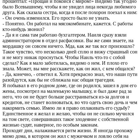
прошептал: «Прощай и покойся с миром!» Видимо так угодно
было Всевышнему, чтобы я не увидел лица некогда любимого
друга. Как сказала сестра, когда я после похорон поехал к ним:
- Он очень изменился. Его просто было не узнать.
- Понятно. Он работал на мясокомбинате, кажется. С работы
кто-нибудь звонил?
- Да я и сама там работаю бухгалтером. Наиля сразу взяли
администратором в отдел расфасовки. Вы же сами знаете, на
мордашку он совсем ничего. Мда, как же так все произошло?
Такое чувство, что несколько дней сплю и вижу страшный сон
и не могу никак проснуться. Чтобы Наиль что-то с собой
сделал? Как я мало заботилась, видимо о нем. И плохо его
знала. Может, вы мне расскажете, как он жил, с кем общался?
- Да, конечно, - ответил я. Хотя прекрасно знал, что наши пути
разойдутся, как бы не сближала нас общая трагедия.
Я побывал в его родном доме, где он родился, зашел в дом его
жены, посмотрел на маленькую малышку, и был даже рад за
него, что он не будет больше расстраиваться из-за долгов и
кредитов, не станет волноваться, во что одеть свою дочь и чем
накормить семью. Имею ли я право оплакивать его судьбу?
Единственное я желал и желаю, чтобы он не сильно мучился
на том свете, совершивших такое злодеяние с собственной
жизнью судят, наверное, по особым законам.
Проходят дни, налаживается ритм жизни. Я иногда прохожу
мимо дома, в котором он жил с мужичком и ловлю себя на