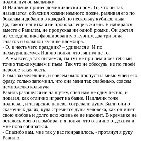
подмигнул он мальчику.
И Наильчик принес доминиканский ром. То, что он так
называется, объяснил хозяин немного позже, разливая его по
бокалам и добавив в каждый по нескольку кубиков льда.
Да, такого напитка я не пробовал еще в жизни. Я набирался
вместе с Равилем, не пропуская ни одной рюмки. Он достал
из холодильника фаршированную курицу, два три вида
салатов и большой кусище пломбира.
- О, в честь чего праздник? – удивился я. И по
нахмурившемуся Наилю понял, что ляпнул не то.
- А мы всегда так питаемся, ты тут не при чем и без тебя мы
точно также кушаем и пьем. Так что не обессудь, не по твоей
персоне такая честь.
Я был захмелевший, и совсем было пропустил мимо ушей его
фразу, только запомнил, что она меня так слабенько, совсем
немножечко кольнула.
Равиль разошелся не на шутку, спел нам не одну песню, и
показал, как отлично играет на баяне. Наильчик тоже
подпевал, и татарские напевы согревали душу. Были они о
сказочных далях, куда стремится душа человека, как он ищет
свою любовь и долго всю жизнь ее не находит. В креманке не
осталось моего пломбира, и я понял, что отлично отдохнул и
мне пора собираться.
- Спасибо вам, мне так у вас понравилось, - протянул я руку
Равилю.