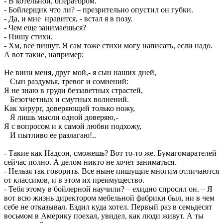
- В котельной, оператором.
- Бойлерщик что ли? – презрительно опустил он губки.
- Да, и мне нравится, - встал я в позу.
- Чем еще занимаешься?
- Пишу стихи.
- Хм, все пишут. Я сам тоже стихи могу написать, если надо.
А вот такие, например:
Не вини меня, друг мой,- я сын наших дней,
Сын раздумья, тревог и сомнений:
Я не знаю в груди беззаветных страстей,
Безотчетных и смутных волнений.
Как хирург, доверяющий только ножу,
Я лишь мысли одной доверяю,-
Я с вопросом и к самой любви подхожу,
И пытливо ее разлагаю!..
- Такие как Надсон, сможешь? Вот то-то же. Бумагомарателей
сейчас полно. А делом никто не хочет заниматься.
- Нельзя так говорить. Все ныне пишущие многим отличаются
от классиков, и в этом их преимущество.
- Тебя этому в бойлерной научили? – ехидно спросил он. – Я
вот всю жизнь директором мебельной фабрики был, ни в чем
себе не отказывал. Ездил куда хотел. Первый раз в семьдесят
восьмом в Америку поехал, увидел, как люди живут. А ты