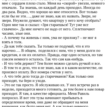
мне с сердцем плохо стало. Меня на «скорой» увезли, немного
откачали. Ты знаешь, он каждый день приходил. Иногда по
два раза. Видно, что хорошо ко мне относится. Вот только
если бы не эти…, даже не знаю, как их назвать. Звери, не
звери. Неужели думают, что квартиру у него хочу отобрать?
Один мне так и сказал: «Зря стараешься! Тут уже все
схвачено». Да мне ничего не надо от него. Сплетничают
часами, злые они.
- А почему ты живешь с ним, ума не приложу? – не мог я
взять в толк.
- Да как тебе сказать. Ты только не подумай, что я это
нарочно…. В общем, поделился с ним, что у меня долги по
кредитам, и он их оплатил. Правда, еще один остался, но там
совсем немного осталось. Так что сам как-нибудь.
- И что тебя держит? Тем более можно сделать ручкой и все.
- В том то и дело, что я не знаю, как и в каком количестве, он
произвел оплату. Все номера счетов у него.
- А что тебе дело тогда до старичманов? Как только они
приходят, ты бери и уходи.
- Это не так просто. Я обслуживаю их. У них встречи раз в
неделю, приходится много готовить, да тем более к нам повар
приходит. Я там, в качестве официанта. Меня Равиль
попросил. И вот эти тузы начинают прибывать в
определенное время, они даже не обращают на меня
внимания, как будто меня нет. А как только немного