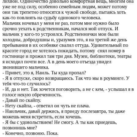
лихвой. Одиночество довольно комфортная вещь, многим она
уже не под силу, особенно семейным людям, может потому
они так трепетно относятся к чужой свободе, пытаясь хоть
как-то повлиять на судьбу одинокого человека.
Мальчик ночевал у меня не раз, потом мне нужно было
срочно уехать к родственникам, начался мой отпуск. И
мальчик у кого-то устроился. Родственнички мои были
холодны, добродушны и, уразумев это, я на третий же день
пребывания в их особняке свалил оттуда. Удивительный по
красоте город не хотелось покидать, потому снял номер в
гостинице и прожил там три дня. Музеи, библиотеки, театры
я исходил почти все. А в день моего отъезда увидел
звонившего мальчика.
- Привет, это я, Наиль. Ты куда пропал?
- Я в отпуске, скоро возвращаюсь. Так что мы в роуминге. У
тебя что-то случилось?
- И, да и нет. Так хочется поговорить, а не с кем, - услышал я в
голосе некую обреченность.
- Давай по скайпу.
- Нету скайпа, - ответил он чуть не плача.
- Наильчик, давай держись, я приеду послезавтра, ты даже
можешь меня встретить, если хочешь.
- Я бы с удовольствием! Не смогу. А ты как приедешь,
позвонишь мне?
- Конечно, позвоню. Пока.