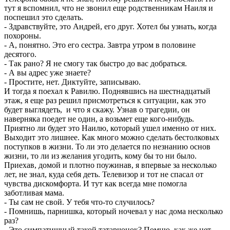
тут я вспомнил, что не звонил еще родственникам Наиля и
поспешил это сделать.
- Здравствуйте, это Андрей, его друг. Хотел бы узнать, когда
похороны.
- А, понятно. Это его сестра. Завтра утром в половине
десятого.
- Так рано? Я не смогу так быстро до вас добраться.
- А вы адрес уже знаете?
- Простите, нет. Диктуйте, записываю.
И тогда я поехал к Равилю. Поднявшись на шестнадцатый
этаж, я еще раз решил присмотреться к ситуации, как это
будет выглядеть, и что я скажу. Узнав о трагедии, он
наверняка поедет не один, а возьмет еще кого-нибудь.
Приятно ли будет это Наилю, который ушел именно от них.
Выходит это лишнее. Как много можно сделать бестолковых
поступков в жизни. То ли это делается по незнанию основ
жизни, то ли из желания угодить, кому бы то ни было.
Приехав, домой и плотно поужинав, я впервые за несколько
лет, не знал, куда себя деть. Телевизор и тот не спасал от
чувства дискомфорта. И тут как всегда мне помогла
заботливая мама.
- Ты сам не свой. У тебя что-то случилось?
- Помнишь, парнишка, который ночевал у нас дома несколько
раз?
- Это симпатишный такой татарчонок? Помню, как же нет.