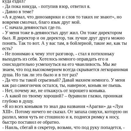
куда ездил?
- Да пока никуда, - потупив взор, ответил я.
- Давно в теме?
«А я думал, что динозаврики и слов то таких не знают», но
вовремя смолчал, благо язык друг мой.
- С начала девяностых где-то.
- У меня тоже в-девяностых друг жил. Он тоже директором
был. Я директор и он директор, так лучше друг друга можно
понять. Так то вот. А у вас там, в бойлерной, такие же, как ты
есть?
- Не понимаю к чему этот разговор, - стал я потихоньку
выходить из себя. Хотелось немного оправдать его и
снисходительно усмехнуться на его чванливость. Мы же
знаем, что под высокомерием всегда скрывается легкоранимая
душа. Но так ли это было и в тот раз?
- Да что ты такой серьезный? Давай махнем немного. У меня
как раз самогончик остался, ты, наверное, коньяк не пьешь.
- Нет, почему же, не откажусь от хорошего коньяка.
- А какой по твоему хороший? – буравили глазки, проникая
глубоко в душу.
«Я из всех коньяков то знал два названия «Арагви» да «Луи
XIII». Потому ничего не сказал. От запаха сивухи, которую он
разлил, меня чуть не стошнило и я, поднеся рюмку к носу,
быстро поставил ее обратно.
- Наиль, сбегай в секретер, возьми, что под руку попадется, -