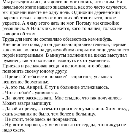
Мы разъединились, и я долго не мог понять, что с ним. На
начальном этапе нашего знакомства, как это часто случается,
мы провели вместе не одну ночь. Одинокий деревенский
паренек искал защиту от внешних обстоятельств, некое
укрытие. А я ему этого дать не мог. Потому мы спокойно
разошлись. А Наильчик, кажется, кого-то нашел, только не
говорил об этом.
Труда для него не составляло обзавестись кем-нибудь.
Внешностью обладал он довольно привлекательной, черные
как смоль волосы на дружелюбном открытом лице делали его
порой неотразимым. В минуты волнения на щеках выступал
румянец, так что хотелось чмокнуть их от умиления.
Приехав и распаковав вещи, я вспомнил, что обещал
позвонить своему юному другу.
- Привет! У тебя все в порядке? – спросил я, услышав
невнятное бормотанье.
- А, это ты, Андрей. Я тут в больнице отлеживаюсь.
- Что с тобой? - удивился я.
- Да, долго рассказывать. Мне стыдно, что так получилось.
Может завтра выпишут.
- Давай я приеду, - зачем-то произнес я участливо. Хотя никуда
ехать желания не было, тем более в больницу.
- Не стоит, тебе здесь не понравится.
- Ну, вот и хорошо, - у меня отлегло от сердца, что никуда не
надо ехать.