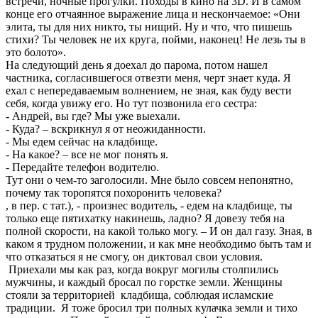
встречи, ночные прогулки. Походы в кино на 3D. И в самом
конце его отчаянное выражение лица и нескончаемое: «Они
элита, ты для них никто, ты нищий. Ну и что, что пишешь
стихи? Ты человек не их круга, пойми, наконец! Не лезь ты в
это болото».
На следующий день я доехал до парома, потом нашел
частника, согласившегося отвезти меня, черт знает куда. Я
ехал с непередаваемым волнением, не зная, как буду вести
себя, когда увижу его. Но тут позвонила его сестра:
- Андрей, вы где? Мы уже выехали.
- Куда? – вскрикнул я от неожиданности.
- Мы едем сейчас на кладбище.
- На какое? – все не мог понять я.
- Передайте телефон водителю.
Тут они о чем-то заголосили. Мне было совсем непонятно,
почему так торопятся похоронить человека?
, в пер. с тат.), - произнес водитель, - едем на кладбище, ты
только еще пятихатку накинешь, ладно? Я довезу тебя на
полной скорости, на какой только могу. – И он дал газу. Зная, в
каком я трудном положении, и как мне необходимо быть там и
что отказаться я не смогу, он диктовал свои условия.
Приехали мы как раз, когда вокруг могилы столпились
мужчины, и каждый бросал по горстке земли. Женщины
стояли за территорией кладбища, соблюдая исламские
традиции. Я тоже бросил три полных кулачка земли и тихо