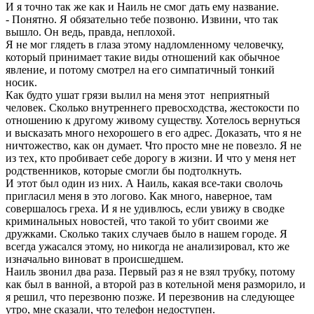
И я точно так же как и Наиль не смог дать ему название.
- Понятно. Я обязательно тебе позвоню. Извини, что так
вышло. Он ведь, правда, неплохой.
Я не мог глядеть в глаза этому надломленному человечку,
который принимает такие виды отношений как обычное
явление, и потому смотрел на его симпатичный тонкий
носик.
Как будто ушат грязи вылил на меня этот неприятный
человек. Сколько внутреннего превосходства, жестокости по
отношению к другому живому существу. Хотелось вернуться
и высказать много нехорошего в его адрес. Доказать, что я не
ничтожество, как он думает. Что просто мне не повезло. Я не
из тех, кто пробивает себе дорогу в жизни. И что у меня нет
родственников, которые смогли бы подтолкнуть.
И этот был один из них. А Наиль, какая все-таки сволочь
пригласил меня в это логово. Как много, наверное, там
совершалось греха. И я не удивлюсь, если увижу в сводке
криминальных новостей, что такой то убит своими же
дружками. Сколько таких случаев было в нашем городе. Я
всегда ужасался этому, но никогда не анализировал, кто же
изначально виноват в происшедшем.
Наиль звонил два раза. Первый раз я не взял трубку, потому
как был в ванной, а второй раз в котельной меня разморило, и
я решил, что перезвоню позже. И перезвонив на следующее
утро, мне сказали, что телефон недоступен.