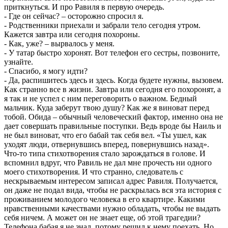
приткнуться. И про Равиля в первую очередь.
- Где он сейчас? – осторожно спросил я.
- Родственники приехали и забрали тело сегодня утром.
Кажется завтра или сегодня похороны.
- Как, уже? – вырвалось у меня.
- У татар быстро хоронят. Вот телефон его сестры, позвоните,
узнайте.
- Спасибо, я могу идти?
- Да, распишитесь здесь и здесь. Когда будете нужны, вызовем.
Как странно все в жизни. Завтра или сегодня его похоронят, а
я так и не успел с ним переговорить о важном. Бедный
мальчик. Куда заберут твою душу? Как же я виноват перед
тобой. Обида – обычный человеческий фактор, именно она не
дает совершать правильные поступки. Ведь вроде бы Наиль и
не был виноват, что его бабай так себя вел. «Ты ушел, как
уходят люди, отвернувшись вперед, повернувшись назад».
Что-то типа стихотворения стало зарождаться в голове. И
вспомнил вдруг, что Равиль не дал мне прочесть ни одного
моего стихотворения. И что странно, следователь с
нескрываемым интересом записал адрес Равиля. Получается,
он даже не подал вида, чтобы не раскрылась вся эта история с
проживанием молодого человека в его квартире. Какими
нравственными качествами нужно обладать, чтобы не выдать
себя ничем. А может он не знает еще, об этой трагедии?
Телефона бабая я не знал, потому решил к нему поехать. Но