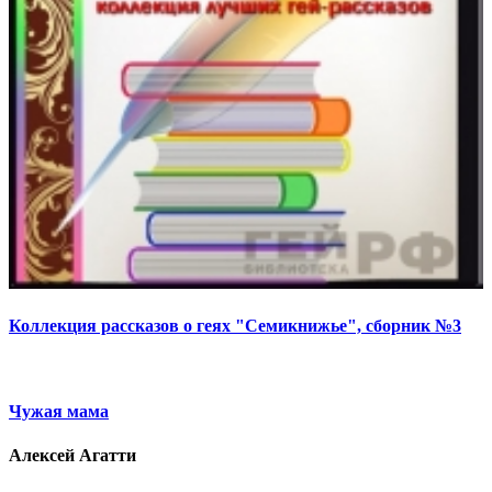
Коллекция рассказов о геях "Семикнижье", сборник №3
Чужая мама
Алексей Агатти