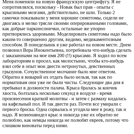
Меня поменяли на новую французскую центрифугу. Я не
сопротивлялся, поскольку - Новак был прав - опыты с
крысиными мозгами, действительно, не шли. Только 2
самочки показывали у меня хорошие симптомы, сидели не
двигаясь и мелко трясли своими оперированными головами,
как добрые паркинсонички, остальные же упорно
притворялись здоровыми. Моделировать симптомы надо было
каким-то совершенно другим, видимо, медикаментозным
способом. В понедельник я уже работал на новом месте. Днем
позвонил Вера Инокентьевна, потребовала что-нибудь сделать
с заказанными на мое имя 200 (!!) крысами. Я ходил по всем
лабораториям и просил, как милостыню, чтобы кто-нибудь
взял себе в опыт мои двести нетронутых, девственных
грызунов. Сочувственное молчание было мне ответом.
Обратно в виварий их отдать было нельзя, так как по
нормативам они уже не были чисты. Следующие два дня я
пребывал в должности палача. Крыса бралась за кончик
хвоста, болталась несколько секунд в воздухе - время
произнесения краткой молитвы - и затем с размаху кидалась
на кафельный пол. И так двести раз. Почти все умирали с
первого броска. Одна сорвалась и угодила мне в рожу, так и
надо. Я возненавидел крыс и никогда уже их обратно не
полюблю, как немцы никогда не полюбят евреев, потому что
слишком виноваты перед ними.