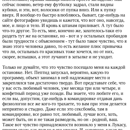
сейчас помню, ветер ему футболку задрал, стали видны
кубики, и эти, вот, волосики от пупка вниз. Или к пупку
вверх. Я вообще-то быстро влюбляюсь, бывает, где-нибудь на
сайте фотографию увидишь и кажется, что вот оно, навсегда,
мое, и лицо и тело. И кровь к штанам приливает. А тут было
что-то другое. То есть, мне, конечно же, захотелось-таки его
раздеть тут же на остановке, но - вот и у остальных пробандов
были трудности с объяснением - тут было такое чувство, что я
знаю этого человека давно, то есть желание плюс привычка
что ли, остальных-то красивых тоже хочется, но от них,
скорее, вспышки, а этот лучанит в затылке и не уходит.
Только не думайте, что это чувство посещало меня на каждой
остановке. Нет. Пептид запускал, вероятно, какую-то
программу, объект занимал в ней надлежащее место и
закреплялся там достаточно твердо. Вот представьте себе, что
у вас есть любимый человек, уже месяца три или четыре, и
конфетный период уже позади. Вы знаете, что любите его, и
если вы, допустим, где-нибудь в командировке отдавая дань
физиологии все же кого-то трахаете, то вам при этом делается
неприятно и стыдно. Даже если это сексбомба, там в
командировке, все равно тот, любимый, лучше всех, хоть,
может быть, он и не такая размодель, но он - родной, ваш.
Такое вот чувство принадлежности возникло у меня к Лукасу,
причем сразу, как только я его увидел. И, наверное, какая-то