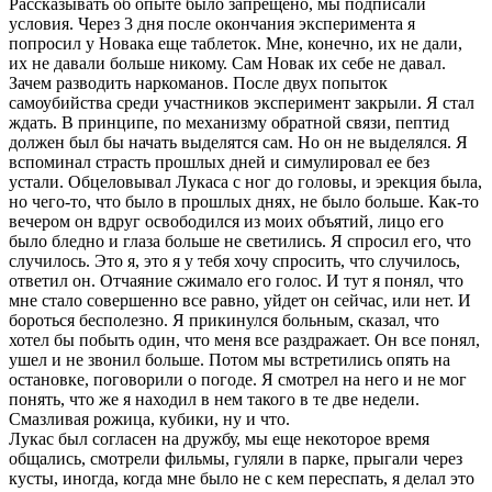
Рассказывать об опыте было запрещено, мы подписали
условия. Через 3 дня после окончания эксперимента я
попросил у Новака еще таблеток. Мне, конечно, их не дали,
их не давали больше никому. Сам Новак их себе не давал.
Зачем разводить наркоманов. После двух попыток
самоубийства среди участников эксперимент закрыли. Я стал
ждать. В принципе, по механизму обратной связи, пептид
должен был бы начать выделятся сам. Но он не выделялся. Я
вспоминал страсть прошлых дней и симулировал ее без
устали. Обцеловывал Лукаса с ног до головы, и эрекция была,
но чего-то, что было в прошлых днях, не было больше. Как-то
вечером он вдруг освободился из моих объятий, лицо его
было бледно и глаза больше не светились. Я спросил его, что
случилось. Это я, это я у тебя хочу спросить, что случилось,
ответил он. Отчаяние сжимало его голос. И тут я понял, что
мне стало совершенно все равно, уйдет он сейчас, или нет. И
бороться бесполезно. Я прикинулся больным, сказал, что
хотел бы побыть один, что меня все раздражает. Он все понял,
ушел и не звонил больше. Потом мы встретились опять на
остановке, поговорили о погоде. Я смотрел на него и не мог
понять, что же я находил в нем такого в те две недели.
Смазливая рожица, кубики, ну и что.
Лукас был согласен на дружбу, мы еще некоторое время
общались, смотрели фильмы, гуляли в парке, прыгали через
кусты, иногда, когда мне было не с кем переспать, я делал это