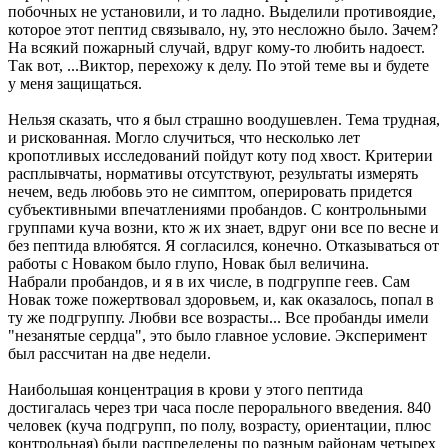
побочных не установили, и то ладно. Выделили противоядие,
которое этот пептид связывало, ну, это несложно было. Зачем?
На всякий пожарный случай, вдруг кому-то любить надоест.
Так вот, ...Виктор, перехожу к делу. По этой теме вы и будете
у меня защищаться.
Нельзя сказать, что я был страшно воодушевлен. Тема трудная,
и рискованная. Могло случиться, что несколько лет
кропотливых исследований пойдут коту под хвост. Критерии
расплывчаты, нормативы отсутствуют, результаты измерять
нечем, ведь любовь это не симптом, оперировать придется
субъективными впечатлениями пробандов. С контрольными
группами куча возни, кто ж их знает, вдруг они все по весне и
без пептида влюбятся. Я согласился, конечно. Отказываться от
работы с Новаком было глупо, Новак был величина.
Набрали пробандов, и я в их числе, в подгруппе геев. Сам
Новак тоже пожертвовал здоровьем, и, как оказалось, попал в
ту же подгруппу. Любви все возрасты... Все пробанды имели
"незанятые сердца", это было главное условие. Эксперимент
был рассчитан на две недели.
Наибольшая концентрация в крови у этого пептида
достигалась через три часа после перорального введения. 840
человек (куча подгрупп, по полу, возрасту, ориентации, плюс
контрольная) были распределены по разным районам четырех