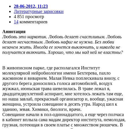
28-06-2012, 11:23
Литературные зарисовки
4 851 просмотр
14
комментариев
Аннотация
Любовь это наркотик. Любовь делает счастливым. Любовь
делает несчастным. Любовь нафиг не нужна. Без любви
незачем жить. Иногда ее хочется выключить, и никогда не
получается включить. Хорошо, что мы над ней не властны?
В живописном парке, где располагался Институт
молекулярной нейробиологии имени Бехтерева, пахло
жасмином и виварием. Малая Невка поплескивала внизу, с
другого берега доносились голоса автомобилей, воздух
жужжал, июньская трава шевелилась. В траве лежал я,
двадцатидвухлетний аспирант, мне хотелось лежать там еще,
но наша завлаб, прекрасный организатор и, вообще, ужасная
женщина, устроила совещание в десять утра. Народ шел к
зданию, зевая. Химики, биологи, врачи.
Совещание начали в пол-одиннадцатого, а еще через полчаса
в кабинет вплыла сама мадам директор института, немолодая,
грузная, потеющая в своем платье с множеством рюшечек. В