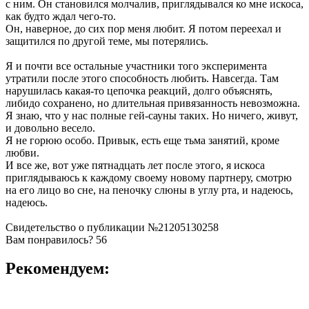
с ним. Он становился молчалив, приглядывался ко мне искоса,
как будто ждал чего-то.
Он, наверное, до сих пор меня любит. Я потом переехал и
защитился по другой теме, мы потерялись.
Я и почти все остальные участники того эксперимента
утратили после этого способность любить. Навсегда. Там
нарушилась какая-то цепочка реакций, долго объяснять,
либидо сохранено, но длительная привязанность невозможна.
Я знаю, что у нас полные гей-сауны таких. Но ничего, живут,
и довольно весело.
Я не горюю особо. Привык, есть еще тьма занятий, кроме
любви.
И все же, вот уже пятнадцать лет после этого, я искоса
приглядываюсь к каждому своему новому партнеру, смотрю
на его лицо во сне, на пеночку слюны в углу рта, и надеюсь,
надеюсь.
Свидетельство о публикации №21205130258
Вам понравилось?
56
Рекомендуем: