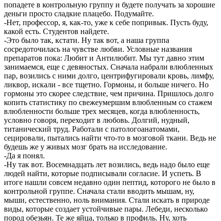
попадете в контрольную группу и будете получать за хорошие
деньги просто сладкие плацебо. Подумайте.
-Нет, профессор, я, как-то, уже к себе попривык. Пусть буду,
какой есть. Студентов найдете.
-Это было так, кстати. Ну так вот, а наша группа
сосредоточилась на чувстве любви. Условные названия
препаратов пока: Любит и Антилюбит. Мы тут давно этим
занимаемся, еще с девяностых. Сначала набрали влюбленных
пар, возились с ними долго, центрифугировали кровь, лимфу,
ликвор, искали - все тщетно. Гормоны, и больше ничего. Но
гормоны это скорее следствие, чем причина. Пришлось долго
копить статистику по свежеумершим влюбленным со стажем
влюбленности больше трех месяцев, когда влюбленность,
условно говоря, переходит в любовь. Долгий, нудный,
титанический труд. Работали с патологоанатомами,
сецировали, пытались найти что-то в мозговой ткани. Ведь не
будешь же у живых мозг брать на исследование.
-Да я понял.
-Ну так вот. Восемнадцать лет возились, ведь надо было еще
людей найти, которые подписывали согласие. И успеть. В
итоге нашли совсем недавно один пептид, которого не было в
контрольной группе. Сначала стали вводить мышам, ну,
мыши, естественно, ноль внимания. Стали искать в природе
виды, которые создает устойчивые пары. Лебеди, несколько
пород обезьян. Те же яйца, только в профиль. Ну, хоть