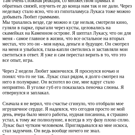
Там очень сложная реакция, со множеством прямых и
обратных связей, изучить ее до конца нам так и не дали. Через
недельку стало ясно, что из гипоталамуса Лукаса тоже можно
добывать Любит граммами.
Мы трахались везде, где можно и где нельзя, смотрели кино,
гуляли в парке, прыгали через кусты, целовались на
скамейках на Каменном острове. Я шептал Лукасу, что он для
меня - самое главное в жизни, что все остальное на вторых
местах, что это он - моя наука, деньги и будущее. Он смотрел
на меня и улыбался, глаза-капли светились и заставляли мои
светиться в ответ. Я уже и сам перестал верить в то, что это
все опыт, игра.
Через 2 недели Любит закончился. Я проснулся ночью и
понял: что-то не так. Лукас спал рядом, я долго смотрел на
него в полумраке. Он вспотел во сне, мне вдруг стало
неприятно. В уголке губ его показалась пеночка слюны. Я
отвернулся и заплакал.
Сначала я не верил, что счастье сгинуло, что отобрали мое
игрушечное сердце. Я надеялся, что сегодня просто не мой
день, вчера было много работы, нудная писанина, я страшно
устал, к тому же полнолуние, я всегда в эту фазу плохо сплю.
Лукас был чутким человеком. Приглядывался ко мне искоса,
стал задумчив. Он ведь вообще ничего не знал.