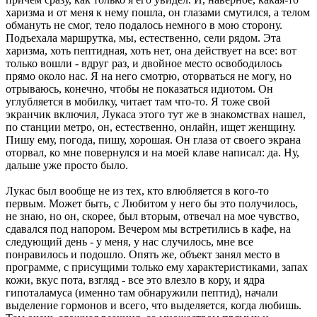
харизма и от меня к нему пошла, он глазами смутился, а телом
обмануть не смог, тело подалось немного в мою сторону.
Подъехала маршрутка, мы, естественно, сели рядом. Эта
харизма, хоть пептидная, хоть нет, она действует на все: вот
только вошли - вдруг раз, и двойное место освободилось
прямо около нас. Я на него смотрю, оторваться не могу, но
отрываюсь, конечно, чтобы не показаться идиотом. Он
углубляется в мобилку, читает там что-то. Я тоже свой
экранчик включил, Лукаса этого тут же в знакомствах нашел,
по станции метро, он, естественно, онлайн, ищет женщину.
Пишу ему, погода, пишу, хорошая. Он глаза от своего экрана
оторвал, ко мне повернулся и на моей клаве написал: да. Ну,
дальше уже просто было.
Лукас был вообще не из тех, кто влюбляется в кого-то
первым. Может быть, с Любитом у него бы это получилось,
не знаю, но он, скорее, был вторым, отвечал на мое чувство,
сдавался под напором. Вечером мы встретились в кафе, на
следующий день - у меня, у нас случилось, мне все
понравилось и подошло. Опять же, объект занял место в
программе, с присущими только ему характеристиками, запах
кожи, вкус пота, взгляд - все это влезло в кору, и ядра
гипоталамуса (именно там обнаружили пептид), начали
выделение гормонов и всего, что выделяется, когда любишь.