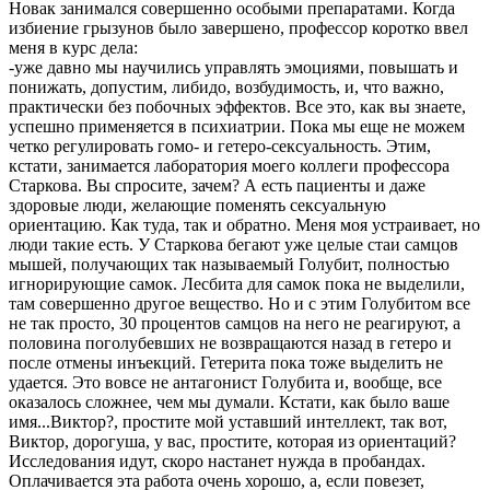
Новак занимался совершенно особыми препаратами. Когда
избиение грызунов было завершено, профессор коротко ввел
меня в курс дела:
-уже давно мы научились управлять эмоциями, повышать и
понижать, допустим, либидо, возбудимость, и, что важно,
практически без побочных эффектов. Все это, как вы знаете,
успешно применяется в психиатрии. Пока мы еще не можем
четко регулировать гомо- и гетеро-сексуальность. Этим,
кстати, занимается лаборатория моего коллеги профессора
Старкова. Вы спросите, зачем? А есть пациенты и даже
здоровые люди, желающие поменять сексуальную
ориентацию. Как туда, так и обратно. Меня моя устраивает, но
люди такие есть. У Старкова бегают уже целые стаи самцов
мышей, получающих так называемый Голубит, полностью
игнорирующие самок. Лесбита для самок пока не выделили,
там совершенно другое вещество. Но и с этим Голубитом все
не так просто, 30 процентов самцов на него не реагируют, а
половина поголубевших не возвращаются назад в гетеро и
после отмены инъекций. Гетерита пока тоже выделить не
удается. Это вовсе не антагонист Голубита и, вообще, все
оказалось сложнее, чем мы думали. Кстати, как было ваше
имя...Виктор?, простите мой уставший интеллект, так вот,
Виктор, дорогуша, у вас, простите, которая из ориентаций?
Исследования идут, скоро настанет нужда в пробандах.
Оплачивается эта работа очень хорошо, а, если повезет,