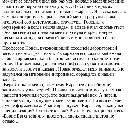
момент ее вплытия шел как раз мой доклад о моделировании
симптомов паркинсонизма у крыс. На больных крысах
планировалось испытывать новые лекарства. Я рассказывал о
том, как оперирую у крыс средний мозг и разрушаю там
иголочкой соответствующие структуры. Говорил я
неуверенно, а когда вошла мадам, и вовсе начал спотыкаться.
Она рассеяно смотрела на меня и уснула в кресле через
несколько минут, все заулыбались и мне позволено было
прекратить.
Профессор Новак, руководивший соседней лабораторией,
заседал на этот раз с нами. Из кармана его халата выбежала
лабораторная мышка и быстро засеменила по кабинетному
столу. Привычным движением профессор ухватил животное
за хвост и вернул в карман. Новак оглядел меня внимательно,
задумался на мгновение и произнес, обращаясь к нашей
завлаб:
-Вера Инокентьевна, по-моему, Караваев (это обо мне)
занимается у вас херней. Иголка в крысином мозгу не может
нанести точечный удар, это девятнадцатый век. А парень
способный, пусть лучше у меня защищается. Возьмите себе
лучше фармаколога. А мне врач нужен. Караваев, какая у вас
специализация? Психиатрия, да? Вы нам очень пригодитесь.
-Борис Евгеньевич, я просто так своих специалистов не
отдаю...