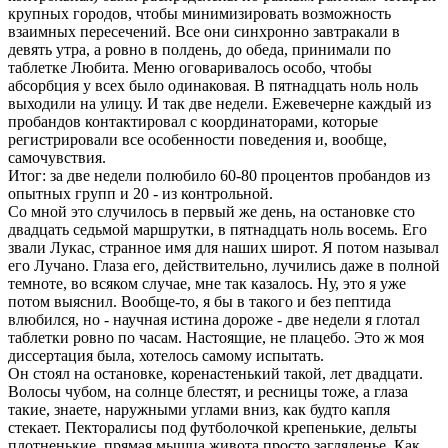
крупных городов, чтобы минимизировать возможность
взаимных пересечений. Все они синхронно завтракали в
девять утра, а ровно в полдень, до обеда, принимали по
таблетке Любита. Меню оговаривалось особо, чтобы
абсорбция у всех было одинаковая. В пятнадцать ноль ноль
выходили на улицу. И так две недели. Ежевечерне каждый из
пробандов контактировал с координаторами, которые
регистрировали все особенности поведения и, вообще,
самочувствия.
Итог: за две недели полюбило 60-80 процентов пробандов из
опытных групп и 20 - из контрольной.
Со мной это случилось в первый же день, на остановке сто
двадцать седьмой маршрутки, в пятнадцать ноль восемь. Его
звали Лукас, странное имя для наших широт. Я потом называл
его Лучано. Глаза его, действительно, лучились даже в полной
темноте, во всяком случае, мне так казалось. Ну, это я уже
потом выяснил. Вообще-то, я бы в такого и без пептида
влюбился, но - научная истина дороже - две недели я глотал
таблетки ровно по часам. Настоящие, не плацебо. Это ж моя
диссертация была, хотелось самому испытать.
Он стоял на остановке, коренастенький такой, лет двадцати.
Волосы чубом, на солнце блестят, и ресницы тоже, а глаза
такие, знаете, наружными углами вниз, как будто капля
стекает. Пекторалисы под футболочкой крепенькие, дельты
плотненькие, прямая мышца живота просто загляденье. Как