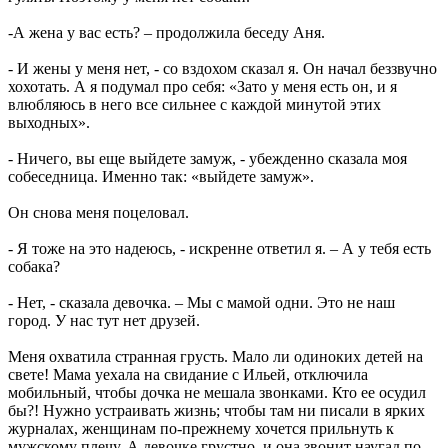
-А жена у вас есть? – продолжила беседу Аня.
- И жены у меня нет, - со вздохом сказал я. Он начал беззвучно
хохотать. А я подумал про себя: «Зато у меня есть он, и я
влюбляюсь в него все сильнее с каждой минутой этих
выходных».
- Ничего, вы еще выйдете замуж, - убежденно сказала моя
собеседница. Именно так: «выйдете замуж».
Он снова меня поцеловал.
- Я тоже на это надеюсь, - искренне ответил я. – А у тебя есть
собака?
- Нет, - сказала девочка. – Мы с мамой одни. Это не наш
город. У нас тут нет друзей.
Меня охватила странная грусть. Мало ли одиноких детей на
свете! Мама уехала на свидание с Ильей, отключила
мобильный, чтобы дочка не мешала звонками. Кто ее осудил
бы?! Нужно устраивать жизнь; чтобы там ни писали в ярких
журналах, женщинам по-прежнему хочется прильнуть к
мужскому плечу. А девочке грустно, и она звонит наугад по