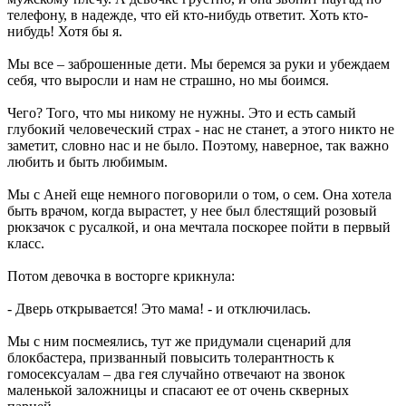
телефону, в надежде, что ей кто-нибудь ответит. Хоть кто-
нибудь! Хотя бы я.
Мы все – заброшенные дети. Мы беремся за руки и убеждаем
себя, что выросли и нам не страшно, но мы боимся.
Чего? Того, что мы никому не нужны. Это и есть самый
глубокий человеческий страх - нас не станет, а этого никто не
заметит, словно нас и не было. Поэтому, наверное, так важно
любить и быть любимым.
Мы с Аней еще немного поговорили о том, о сем. Она хотела
быть врачом, когда вырастет, у нее был блестящий розовый
рюкзачок с русалкой, и она мечтала поскорее пойти в первый
класс.
Потом девочка в восторге крикнула:
- Дверь открывается! Это мама! - и отключилась.
Мы с ним посмеялись, тут же придумали сценарий для
блокбастера, призванный повысить толерантность к
гомосексуалам – два гея случайно отвечают на звонок
маленькой заложницы и спасают ее от очень скверных