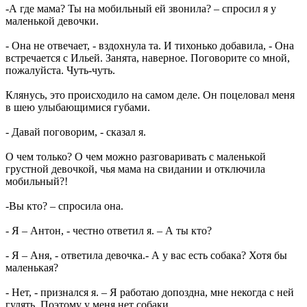
-А где мама? Ты на мобильный ей звонила? – спросил я у
маленькой девочки.
- Она не отвечает, - вздохнула та. И тихонько добавила, - Она
встречается с Ильей. Занята, наверное. Поговорите со мной,
пожалуйста. Чуть-чуть.
Клянусь, это происходило на самом деле. Он поцеловал меня
в шею улыбающимися губами.
- Давай поговорим, - сказал я.
О чем только? О чем можно разговаривать с маленькой
грустной девочкой, чья мама на свидании и отключила
мобильный?!
-Вы кто? – спросила она.
- Я – Антон, - честно ответил я. – А ты кто?
- Я – Аня, - ответила девочка.- А у вас есть собака? Хотя бы
маленькая?
- Нет, - признался я. – Я работаю допоздна, мне некогда с ней
гулять. Поэтому у меня нет собаки.