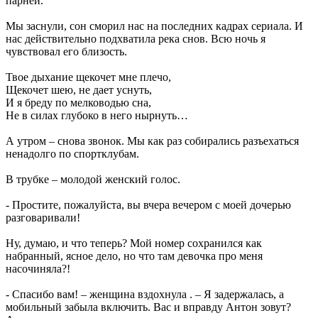
парней.
Мы заснули, сон сморил нас на последних кадрах сериала. И
нас действительно подхватила река снов. Всю ночь я
чувствовал его близость.
Твое дыхание щекочет мне плечо,
Щекочет шею, не дает уснуть,
И я бреду по мелководью сна,
Не в силах глубоко в него нырнуть…
А утром – снова звонок. Мы как раз собирались разъехаться
ненадолго по спортклубам.
В трубке – молодой женский голос.
- Простите, пожалуйста, вы вчера вечером с моей дочерью
разговаривали!
Ну, думаю, и что теперь? Мой номер сохранился как
набранный, ясное дело, но что там девочка про меня
насочиняла?!
- Спасибо вам! – женщина вздохнула . – Я задержалась, а
мобильный забыла включить. Вас и вправду Антон зовут?