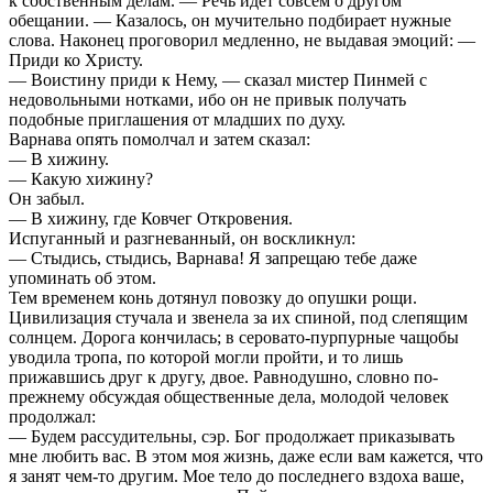
к собственным делам. — Речь идет совсем о другом
обещании. — Казалось, он мучительно подбирает нужные
слова. Наконец проговорил медленно, не выдавая эмоций: —
Приди ко Христу.
— Воистину приди к Нему, — сказал мистер Пинмей с
недовольными нотками, ибо он не привык получать
подобные приглашения от младших по духу.
Варнава опять помолчал и затем сказал:
— В хижину.
— Какую хижину?
Он забыл.
— В хижину, где Ковчег Откровения.
Испуганный и разгневанный, он воскликнул:
— Стыдись, стыдись, Варнава! Я запрещаю тебе даже
упоминать об этом.
Тем временем конь дотянул повозку до опушки рощи.
Цивилизация стучала и звенела за их спиной, под слепящим
солнцем. Дорога кончилась; в серовато-пурпурные чащобы
уводила тропа, по которой могли пройти, и то лишь
прижавшись друг к другу, двое. Равнодушно, словно по-
прежнему обсуждая общественные дела, молодой человек
продолжал:
— Будем рассудительны, сэр. Бог продолжает приказывать
мне любить вас. В этом моя жизнь, даже если вам кажется, что
я занят чем-то другим. Мое тело до последнего вздоха ваше,