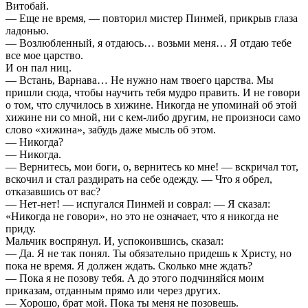
Витобай.
— Еще не время, — повторил мистер Пинмей, прикрыв глаза
ладонью.
— Возлюбленный, я отдаюсь… возьми меня… Я отдаю тебе
все мое царство.
И он пал ниц.
— Встань, Варнава… Не нужно нам твоего царства. Мы
пришли сюда, чтобы научить тебя мудро править. И не говори
о том, что случилось в хижине. Никогда не упоминай об этой
хижине ни со мной, ни с кем-либо другим, не произноси само
слово «хижина», забудь даже мысль об этом.
— Никогда?
— Никогда.
— Вернитесь, мои боги, о, вернитесь ко мне! — вскричал тот,
вскочил и стал раздирать на себе одежду. — Что я обрел,
отказавшись от вас?
— Нет-нет! — испугался Пинмей и соврал: — Я сказал:
«Никогда не говори», но это не означает, что я никогда не
приду.
Мальчик воспрянул. И, успокоившись, сказал:
— Да. Я не так понял. Ты обязательно придешь к Христу, но
пока не время. Я должен ждать. Сколько мне ждать?
— Пока я не позову тебя. А до этого подчиняйся моим
приказам, отданным прямо или через других.
— Хорошо, брат мой. Пока ты меня не позовешь.