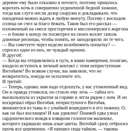
деревне ему было отказано в ночлеге, поэтому пришлось
коротать ночь в совершенно уединенной бедной хижине,
тогда как слуги несли дозор снаружи и докладывали, что
нападения можно ждать в любую минуту. Посему с восходом
солнца он счел за благо бежать. Таков был его рассказ —
изложенный на смеси просторечия и миссионерского жаргона
— и ближе к концу он посмотрел на своих коллег сквозь
длинные ресницы, чтобы понять, не заподозрили ли те чего.
— Вы советуете через неделю возобновить попытку? —
спросил один из них, не чуждый иронии.
И другой:
— Когда вы отправлялись в путь, в ваши намерения, полагаю,
входило вступить в личный контакт с этим неприступным
Витобаем? Во всяком случае, вы заявляли, что не
возвратитесь, покуда не исполните это.
И третий:
— Теперь, однако, вам надо отдохнуть, у вас утомленный вид.
Он и правда утомился, но стоило ему лечь — тайна его
выскользнула из укрытия за горами и легла рядом с ним. И он
воскрешал образ Витобая, неприступного Витобая,
явившегося из тьмы и с улыбкой вошедшего в его хижину. О,
как он был восхищен! И как удивлен! Пинмей едва узнал
сардонического вождя в изящном голоногом мальчике,
которого украшали лишь алые цветы. Витобай сразу отбросил
прочь все церемонии. «Я пришел сюда тайком, — таковы