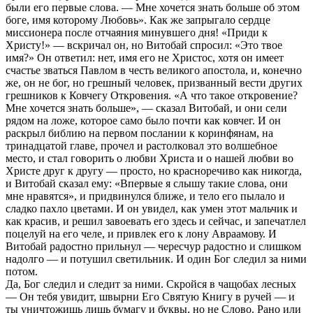
были его первые слова. — Мне хочется знать больше об этом
боге, имя которому Любовь». Как же запрыгало сердце
миссионера после отчаяния минувшего дня! «Приди к
Христу!» — вскричал он, но Витобай спросил: «Это твое
имя?» Он ответил: нет, имя его не Христос, хотя он имеет
счастье зваться Павлом в честь великого апостола, и, конечно
же, он не бог, но грешный человек, призванный вести других
грешников к Ковчегу Откровения. «А что такое откровение?
Мне хочется знать больше», — сказал Витобай, и они сели
рядом на ложе, которое само было почти как ковчег. И он
раскрыл библию на первом послании к коринфянам, на
тринадцатой главе, прочел и растолковал это волшебное
место, и стал говорить о любви Христа и о нашей любви во
Христе друг к другу — просто, но красноречиво как никогда,
и Витобай сказал ему: «Впервые я слышу такие слова, они
мне нравятся», и придвинулся ближе, и тело его пылало и
сладко пахло цветами. И он увидел, как умен этот мальчик и
как красив, и решил завоевать его здесь и сейчас, и запечатлел
поцелуй на его челе, и привлек его к лону Авраамову. И
Витобай радостно прильнул — чересчур радостно и слишком
надолго — и потушил светильник. И один Бог следил за ними
потом.
Да, Бог следил и следит за ними. Скройся в чащобах лесных
— Он тебя увидит, швырни Его Святую Книгу в ручей — и
ты уничтожишь лишь бумагу и буквы, но не Слово. Рано или