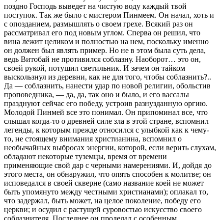
поздно Господь выведет на чистую воду каждый твой
поступок. Так же было с мистером Пинмеем. Он начал, хоть и
с опозданием, размышлять о своем грехе. Всякий раз он
рассматривал его под новым углом. Сперва он решил, что
вина лежит целиком и полностью на нем, поскольку именно
он должен был являть пример. Но не в этом была суть дела,
ведь Витобай не противился соблазну. Наоборот… это он,
своей рукой, потушил светильник. И зачем он тайком
выскользнул из деревни, как не для того, чтобы соблазнить?..
Да — соблазнить, нанести удар по новой религии, обольстив
проповедника, — да, да, так оно и было, и его вассалы
празднуют сейчас его победу, устроив разнузданную оргию.
Молодой Пинмей все это понимал. Он припоминал все, что
слышал когда-то о древней силе зла в этой стране, вспомнил
легенды, к которым прежде относился с улыбкой как к чему-
то, не стоящему внимания христианина, вспомнил о
необычайных выбросах энергии, которой, если верить слухам,
обладают некоторые туземцы, время от времени
применяющие свой дар с черными намерениями. И, дойдя до
этого места, он обнаружил, что опять способен к молитве; он
исповедался в своей скверне (само название коей не может
быть упомянуто между честными христианами); оплакал то,
что задержал, быть может, на целое поколение, победу его
церкви; и осудил с растущей суровостью искусство своего
соблазнителя. Последнее он проделал с особенным