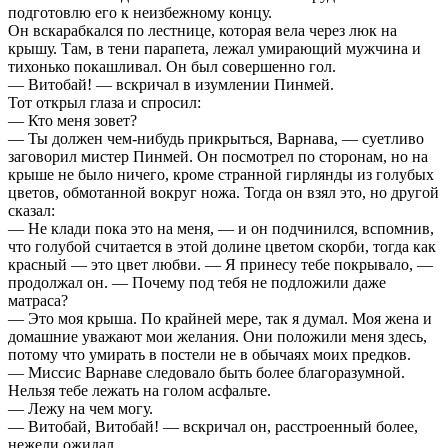
подготовлю его к неизбежному концу.
Он вскарабкался по лестнице, которая вела через люк на
крышу. Там, в тени парапета, лежал умирающий мужчина и
тихонько покашливал. Он был совершенно гол.
— Витобай! — вскричал в изумлении Пинмей.
Тот открыл глаза и спросил:
— Кто меня зовет?
— Ты должен чем-нибудь прикрыться, Варнава, — суетливо
заговорил мистер Пинмей. Он посмотрел по сторонам, но на
крыше не было ничего, кроме странной гирлянды из голубых
цветов, обмотанной вокруг ножа. Тогда он взял это, но другой
сказал:
— Не клади пока это на меня, — и он подчинился, вспомнив,
что голубой считается в этой долине цветом скорби, тогда как
красный — это цвет любви. — Я принесу тебе покрывало, —
продолжал он. — Почему под тебя не подложили даже
матраса?
— Это моя крыша. По крайней мере, так я думал. Моя жена и
домашние уважают мои желания. Они положили меня здесь,
потому что умирать в постели не в обычаях моих предков.
— Миссис Варнаве следовало быть более благоразумной.
Нельзя тебе лежать на голом асфальте.
— Лежу на чем могу.
— Витобай, Витобай! — вскричал он, расстроенный более,
нежели ожидал.