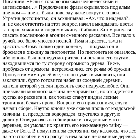
Писанием. «Если я говорю языками человеческими и
ангельскими…» Продолжение фразы скрывалось под алым
цветком — цветы были повсюду, даже вокруг его шеи.
Утратив достоинство, он всхлипывал: «Ах, что я наделал?» —
и, не смея ответить на этот вопрос, начал выкидывать цветы
за порог хижины и следом выкинул библию. Затем ринулся
спасать последнюю в агонии смешного раскаянья. Все пало в
ручей, все было унесено песней. Тьма и красота, тьма и
красота. «Этому только один конец», — подумал он и
бросился в хижину за пистолетом. Но пистолета не оказалось,
ибо юноша был непредусмотрителен и оставил его слугам,
находившимся по ту сторону огромного дерева. Те же,
пробудясь от дремоты, встревожились его речам об оружии.
Пропустив мимо ушей все, что он сумел вымолвить, они
заключили, будто готовится набег из соседней деревни,
жители которой успели проявить свое недружелюбие. Они
призывали молодого хозяина не упрямиться, но отсидеться в
кустах до рассвета и, как только станут видны лесные
тропинки, бежать прочь. Вопреки его приказаниям, слуги
начали сборы. Наутро юноша уже скакал прочь от колдовской
хижины, и, преодолев водораздел, спустился в другую
долину. Оглядываясь на обширные и загадочные массы
деревьев, он умолял их хранить его несказанную тайну —
даже от Бога. В помутненном состоянии ему казалось, что лес
на это способен и что растут в нем вовсе не обычные деревья.