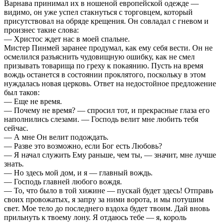
Варнава принимал их в ношеной европейской одежде —
видимо, он уже успел стакнуться с торговцем, который
присутствовал на обряде крещения. Он совладал с гневом и
произнес такие слова:
— Христос ждет нас в моей спальне.
Мистер Пинмей заранее продумал, как ему себя вести. Он не
осмелился разъяснить чудовищную ошибку, как не смел
призывать товарища по греху к покаянию. Пусть на время
вождь останется в состоянии проклятого, поскольку в этом
нуждалась новая церковь. Ответ на недостойное предложение
был таков:
— Еще не время.
— Почему не время? — спросил тот, и прекрасные глаза его
наполнились слезами. — Господь велит мне любить тебя
сейчас.
— А мне Он велит подождать.
— Разве это возможно, если Бог есть Любовь?
— Я начал служить Ему раньше, чем ты, — значит, мне лучше
знать.
— Но здесь мой дом, и я — главный вождь.
— Господь главней любого вождя.
— То, что было в той хижине — пускай будет здесь! Отправь
своих провожатых, я запру за ними ворота, и мы потушим
свет. Мое тело до последнего вздоха будет твоим. Дай вновь
прильнуть к твоему лону. Я отдаюсь тебе — я, король