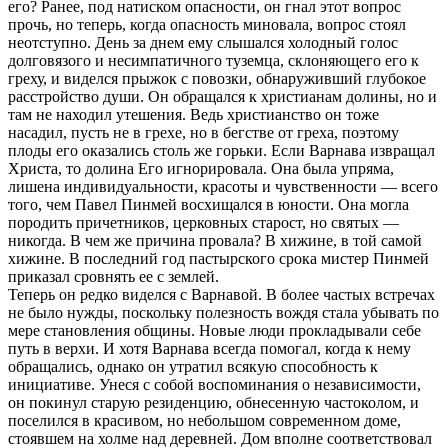
его? Ранее, под натиском опасности, он гнал этот вопрос
прочь, но теперь, когда опасность миновала, вопрос стоял
неотступно. День за днем ему слышался холодный голос
долговязого и несимпатичного туземца, склоняющего его к
греху, и виделся прыжок с повозки, обнаруживший глубокое
расстройство души. Он обращался к христианам долины, но и
там не находил утешения. Ведь христианство он тоже
насадил, пусть не в грехе, но в бегстве от греха, поэтому
плоды его оказались столь же горьки. Если Варнава извращал
Христа, то долина Его игнорировала. Она была упряма,
лишена индивидуальности, красоты и чувственности — всего
того, чем Павел Пинмей восхищался в юности. Она могла
породить причетников, церковных старост, но святых —
никогда. В чем же причина провала? В хижине, в той самой
хижине. В последний год пастырского срока мистер Пинмей
приказал сровнять ее с землей.
Теперь он редко виделся с Варнавой. В более частых встречах
не было нужды, поскольку полезность вождя стала убывать по
мере становления общины. Новые люди прокладывали себе
путь в верхи. И хотя Варнава всегда помогал, когда к нему
обращались, однако он утратил всякую способность к
инициативе. Унеся с собой воспоминания о независимости,
он покинул старую резиденцию, обнесенную частоколом, и
поселился в красивом, но небольшом современном доме,
стоявшем на холме над деревней. Дом вполне соответствовал