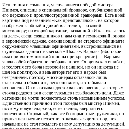
Испытания и сомнения, увенчавшиеся победой мистера
Пинмея, описаны в специальной брошюре, опубликованной
его церковью и проиллюстрированной гравюрами. Есть в ней
картинка под названием «Как представлялось», на которой
изображен злобный и дикий властелин, грозящий
миссионеру; на второй картинке, названной «И как оказалось
на деле», среди священников и дам сидит темнокожий юноша
в европейской одежде, смахивающий на старшего официанта,
окруженного младшими официантами, выстроившимися на
ступеньках здания с вывеской «Школа». Варнава (ибо такое
имя принял темнокожий юноша при крещении) — Варнава
являл собой образец новообращенного. Он допускал ошибки,
и теология его была незрелой и наивной, но он никогда не
шел на попятную, а ведь авторитет его в народе был
безграничен, поэтому миссионерам оставалось лишь
старательно объяснить, чего они хотят, и это бывало
исполнено. Он выказывал достохвальное рвение, за которым
стояла редкостная в среде туземцев незыблемость цели. Даже
католики не могли похвастаться столь несомненным успехом.
Единственной причиной этой победы был мистер Пинмей,
поэтому новую епархию, естественно, вверили его
попечению. Скромный, как все бескорыстные труженики, он
принял назначение неохотно, отказываясь до тех пор, пока
начальник не стал посылать к нему депутацию за депутацией,