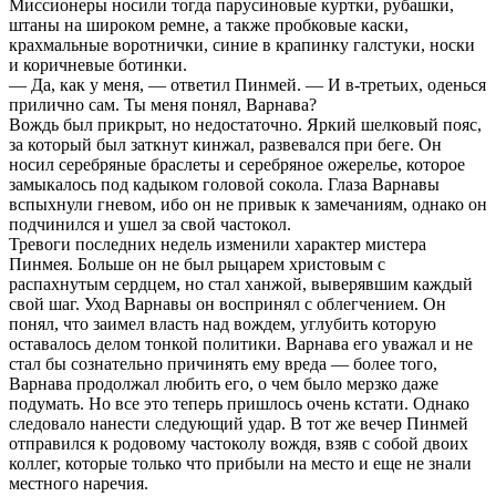
Миссионеры носили тогда парусиновые куртки, рубашки,
штаны на широком ремне, а также пробковые каски,
крахмальные воротнички, синие в крапинку галстуки, носки
и коричневые ботинки.
— Да, как у меня, — ответил Пинмей. — И в-третьих, оденься
прилично сам. Ты меня понял, Варнава?
Вождь был прикрыт, но недостаточно. Яркий шелковый пояс,
за который был заткнут кинжал, развевался при беге. Он
носил серебряные браслеты и серебряное ожерелье, которое
замыкалось под кадыком головой сокола. Глаза Варнавы
вспыхнули гневом, ибо он не привык к замечаниям, однако он
подчинился и ушел за свой частокол.
Тревоги последних недель изменили характер мистера
Пинмея. Больше он не был рыцарем христовым с
распахнутым сердцем, но стал ханжой, выверявшим каждый
свой шаг. Уход Варнавы он воспринял с облегчением. Он
понял, что заимел власть над вождем, углубить которую
оставалось делом тонкой политики. Варнава его уважал и не
стал бы сознательно причинять ему вреда — более того,
Варнава продолжал любить его, о чем было мерзко даже
подумать. Но все это теперь пришлось очень кстати. Однако
следовало нанести следующий удар. В тот же вечер Пинмей
отправился к родовому частоколу вождя, взяв с собой двоих
коллег, которые только что прибыли на место и еще не знали
местного наречия.