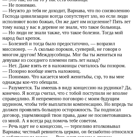
— Не понимаю.
— Неужто до тебя не доходит, Варнава, что по соизволению
Господа цивилизации всегда сопутствует зло, но если люди
исполняют волю божью, Он же дает им исцеление? Пять лет
тому назад у вас в деревне не знали, что такое больница.
— Но люди не знали также, что такое болезни. Тогда мой
народ был крепок.
— Болезней и тогда было предостаточно, — возразил
миссионер. — А сколько пороков, суеверий, не говоря о
многом другом! Междоусобицы. Мог бы ты жениться на
девушке из соседнего племени пять лет назад?
— Нет. Даже взять ее в наложницы считалось бы позором.
— Позорно вообще иметь наложниц.
— Понимаю. Что касается моей женитьбы, сэр, то вы мне
однажды кое-что обещали.
— Разумеется. Ты имеешь в виду концессию на рудники? Да,
конечно. Я всегда считал, что с тобой поступили не вполне
справедливо. Я непременно поговорю с моим будущим
шурином, чтобы тебе выплатили компенсацию. Но впредь ты
должен проявлять большую осторожность. Ты подписал
договор, ущемляющий твои права, даже не посоветовавшись
со мной. А я всегда рад помочь тебе советом.
— Речь идет не о концессии, — терпеливо втолковывал
Варнава; честный ревнитель церкви, он беззаботно относился