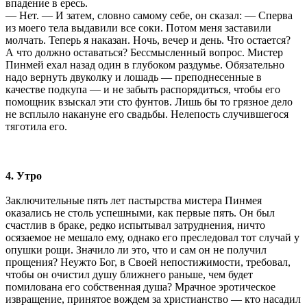
впадение в ересь.
— Нет. — И затем, словно самому себе, он сказал: — Сперва
из моего тела выдавили все соки. Потом меня заставили
молчать. Теперь я наказан. Ночь, вечер и день. Что остается?
А что должно оставаться? Бессмысленный вопрос. Мистер
Пинмей ехал назад один в глубоком раздумье. Обязательно
надо вернуть двуколку и лошадь — преподнесенные в
качестве подкупа — и не забыть распорядиться, чтобы его
помощник взыскал эти сто фунтов. Лишь бы то грязное дело
не всплыло накануне его свадьбы. Нелепость случившегося
тяготила его.
4. Утро
Заключительные пять лет пастырства мистера Пинмея
оказались не столь успешными, как первые пять. Он был
счастлив в браке, редко испытывал затруднения, ничто
осязаемое не мешало ему, однако его преследовал тот случай у
опушки рощи. Значило ли это, что и сам он не получил
прощения? Неужто Бог, в Своей непостижимости, требовал,
чтобы он очистил душу ближнего раньше, чем будет
помилована его собственная душа? Мрачное эротическое
извращение, принятое вождем за христианство — кто насадил