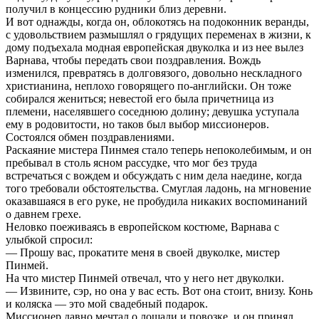
получил в концессию рудники близ деревни.
И вот однажды, когда он, облокотясь на подоконник веранды,
с удовольствием размышлял о грядущих переменах в жизни, к
дому подъехала модная европейская двуколка и из нее вылез
Варнава, чтобы передать свои поздравления. Вождь
изменился, превратясь в долговязого, довольно нескладного
христианина, неплохо говорящего по-английски. Он тоже
собирался жениться; невестой его была причетница из
племени, населявшего соседнюю долину; девушка уступала
ему в родовитости, но таков был выбор миссионеров.
Состоялся обмен поздравлениями.
Раскаяние мистера Пинмея стало теперь непоколебимым, и он
пребывал в столь ясном рассудке, что мог без труда
встречаться с вождем и обсуждать с ним дела наедине, когда
того требовали обстоятельства. Смуглая ладонь, на мгновение
оказавшаяся в его руке, не пробудила никаких воспоминаний
о давнем грехе.
Неловко поеживаясь в европейском костюме, Варнава с
улыбкой спросил:
— Прошу вас, прокатите меня в своей двуколке, мистер
Пинмей.
На что мистер Пинмей отвечал, что у него нет двуколки.
— Извините, сэр, но она у вас есть. Вот она стоит, внизу. Конь
и коляска — это мой свадебный подарок.
Миссионер давно мечтал о лошади и повозке, и он принял