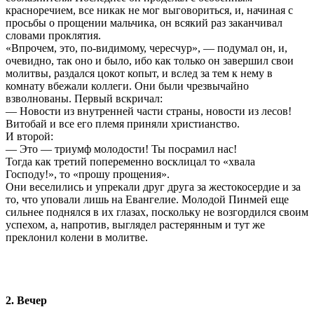
красноречием, все никак не мог выговориться, и, начиная с
просьбы о прощении мальчика, он всякий раз заканчивал
словами проклятия.
«Впрочем, это, по-видимому, чересчур», — подумал он, и,
очевидно, так оно и было, ибо как только он завершил свои
молитвы, раздался цокот копыт, и вслед за тем к нему в
комнату вбежали коллеги. Они были чрезвычайно
взволнованы. Первый вскричал:
— Новости из внутренней части страны, новости из лесов!
Витобай и все его племя приняли христианство.
И второй:
— Это — триумф молодости! Ты посрамил нас!
Тогда как третий попеременно восклицал то «хвала
Господу!», то «прошу прощения».
Они веселились и упрекали друг друга за жестокосердие и за
то, что уповали лишь на Евангелие. Молодой Пинмей еще
сильнее поднялся в их глазах, поскольку не возгордился своим
успехом, а, напротив, выглядел растерянным и тут же
преклонил колени в молитве.
2. Вечер