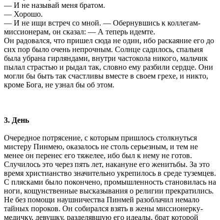
— И не называй меня братом.
— Хорошо.
— И не ищи встреч со мной. — Обернувшись к коллегам-
миссионерам, он сказал: — А теперь идемте.
Он радовался, что пришел сюда не один, ибо раскаяние его до
сих пор было очень непрочным. Солнце садилось, спальня
была убрана гирляндами, внутри частокола никого, мальчик
пылал страстью и рыдал так, словно ему разбили сердце. Они
могли бы быть так счастливы вместе в своем грехе, и никто,
кроме Бога, не узнал бы об этом.
3. День
Очередное потрясение, с которым пришлось столкнуться
мистеру Пинмею, оказалось не столь серьезным, и тем не
менее он перенес его тяжелее, ибо был к нему не готов.
Случилось это через пять лет, накануне его женитьбы. За это
время христианство значительно укрепилось в среде туземцев.
С плясками было покончено, промышленность становилась на
ноги, кощунственные высказывания о религии прекратились.
Не без помощи наушничества Пинмей разоблачил немало
тайных пороков. Он собирался взять в жены миссионерку-
медичку, девушку, разделявшую его идеалы, брат которой