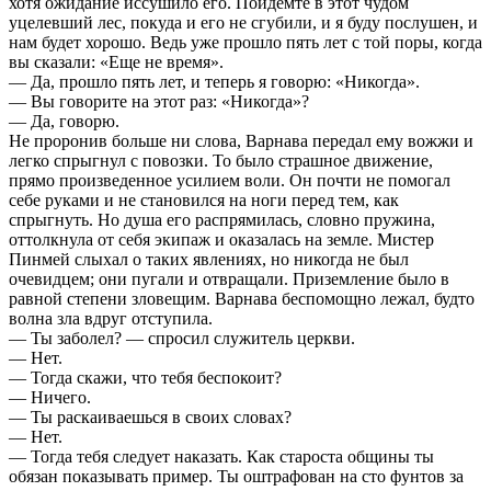
хотя ожидание иссушило его. Пойдемте в этот чудом
уцелевший лес, покуда и его не сгубили, и я буду послушен, и
нам будет хорошо. Ведь уже прошло пять лет с той поры, когда
вы сказали: «Еще не время».
— Да, прошло пять лет, и теперь я говорю: «Никогда».
— Вы говорите на этот раз: «Никогда»?
— Да, говорю.
Не проронив больше ни слова, Варнава передал ему вожжи и
легко спрыгнул с повозки. То было страшное движение,
прямо произведенное усилием воли. Он почти не помогал
себе руками и не становился на ноги перед тем, как
спрыгнуть. Но душа его распрямилась, словно пружина,
оттолкнула от себя экипаж и оказалась на земле. Мистер
Пинмей слыхал о таких явлениях, но никогда не был
очевидцем; они пугали и отвращали. Приземление было в
равной степени зловещим. Варнава беспомощно лежал, будто
волна зла вдруг отступила.
— Ты заболел? — спросил служитель церкви.
— Нет.
— Тогда скажи, что тебя беспокоит?
— Ничего.
— Ты раскаиваешься в своих словах?
— Нет.
— Тогда тебя следует наказать. Как староста общины ты
обязан показывать пример. Ты оштрафован на сто фунтов за