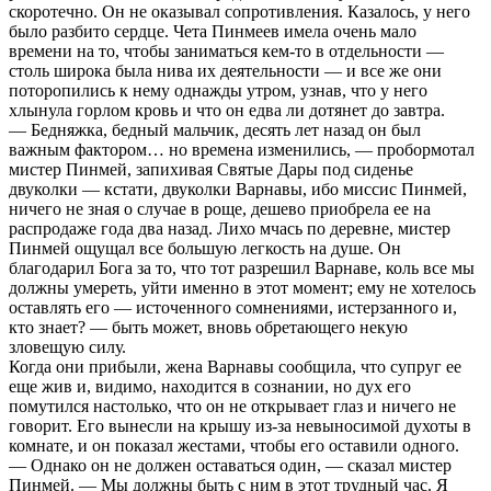
скоротечно. Он не оказывал сопротивления. Казалось, у него
было разбито сердце. Чета Пинмеев имела очень мало
времени на то, чтобы заниматься кем-то в отдельности —
столь широка была нива их деятельности — и все же они
поторопились к нему однажды утром, узнав, что у него
хлынула горлом кровь и что он едва ли дотянет до завтра.
— Бедняжка, бедный мальчик, десять лет назад он был
важным фактором… но времена изменились, — пробормотал
мистер Пинмей, запихивая Святые Дары под сиденье
двуколки — кстати, двуколки Варнавы, ибо миссис Пинмей,
ничего не зная о случае в роще, дешево приобрела ее на
распродаже года два назад. Лихо мчась по деревне, мистер
Пинмей ощущал все большую легкость на душе. Он
благодарил Бога за то, что тот разрешил Варнаве, коль все мы
должны умереть, уйти именно в этот момент; ему не хотелось
оставлять его — источенного сомнениями, истерзанного и,
кто знает? — быть может, вновь обретающего некую
зловещую силу.
Когда они прибыли, жена Варнавы сообщила, что супруг ее
еще жив и, видимо, находится в сознании, но дух его
помутился настолько, что он не открывает глаз и ничего не
говорит. Его вынесли на крышу из-за невыносимой духоты в
комнате, и он показал жестами, чтобы его оставили одного.
— Однако он не должен оставаться один, — сказал мистер
Пинмей. — Мы должны быть с ним в этот трудный час. Я