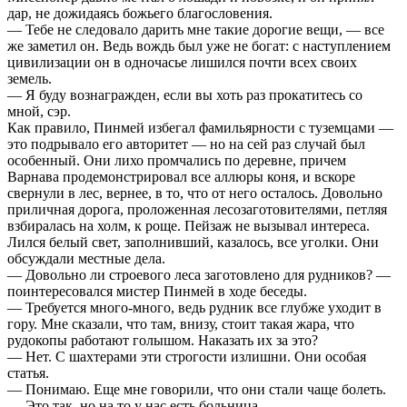
дар, не дожидаясь божьего благословения.
— Тебе не следовало дарить мне такие дорогие вещи, — все
же заметил он. Ведь вождь был уже не богат: с наступлением
цивилизации он в одночасье лишился почти всех своих
земель.
— Я буду вознагражден, если вы хоть раз прокатитесь со
мной, сэр.
Как правило, Пинмей избегал фамильярности с туземцами —
это подрывало его авторитет — но на сей раз случай был
особенный. Они лихо промчались по деревне, причем
Варнава продемонстрировал все аллюры коня, и вскоре
свернули в лес, вернее, в то, что от него осталось. Довольно
приличная дорога, проложенная лесозаготовителями, петляя
взбиралась на холм, к роще. Пейзаж не вызывал интереса.
Лился белый свет, заполнивший, казалось, все уголки. Они
обсуждали местные дела.
— Довольно ли строевого леса заготовлено для рудников? —
поинтересовался мистер Пинмей в ходе беседы.
— Требуется много-много, ведь рудник все глубже уходит в
гору. Мне сказали, что там, внизу, стоит такая жара, что
рудокопы работают голышом. Наказать их за это?
— Нет. С шахтерами эти строгости излишни. Они особая
статья.
— Понимаю. Еще мне говорили, что они стали чаще болеть.
— Это так, но на то у нас есть больница.