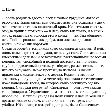
1. Ночь
Любовь родилась где-то в лесу, и только грядущее могло ее
рассудить. Тривиальная или бессмертная, она родилась у двух
человеческих тел как полночный крик. Невозможно сказать,
откуда пришел этот крик — в лесу было так темно, и в каких
мирах раздались отголоски этого крика — так был обширен
лес. Любовь родилась для добра, или для зла, для долгой
жизни, или жизни короткой.
Среди зарослей в том диком краю скрывалась хижина. В ней,
лишь только крик замер вдали, вспыхнул свет. Свет засиял над
языческими дланями и золотистыми растрепанными волосами
юноши. Тот, спокойный и полный достоинства, поправил
грубо придавленный фитиль, улыбнулся, разжег огонь, и все,
что его окружало, зыбко проглянуло из тьмы. Хижина
прилегала к корням векового дерева. Корни петляли по
земляному полу и в одном месте образовывали естественное
ложе наподобие трона, на котором было раскинуто одеяло
юноши. Снаружи пел ручей. Светлячки — они тоже зажгли
свои фонарики. Уединенное, романтическое место… чудесное,
любовное… и тут он увидел на полу книгу и пал на колени с
драматическим стоном, словно книга — это труп, а он —
убийца. Ибо книга, о которой идет речь, была Священным