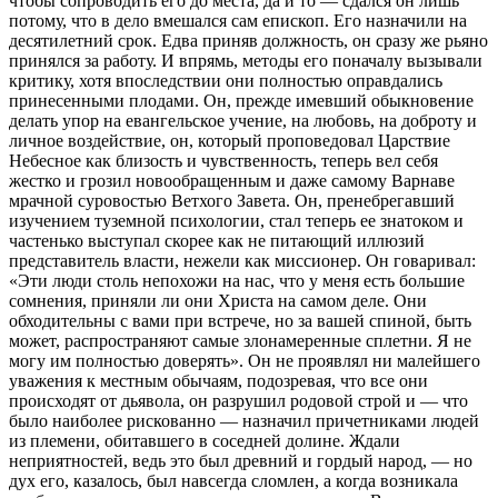
чтобы сопроводить его до места, да и то — сдался он лишь
потому, что в дело вмешался сам епископ. Его назначили на
десятилетний срок. Едва приняв должность, он сразу же рьяно
принялся за работу. И впрямь, методы его поначалу вызывали
критику, хотя впоследствии они полностью оправдались
принесенными плодами. Он, прежде имевший обыкновение
делать упор на евангельское учение, на любовь, на доброту и
личное воздействие, он, который проповедовал Царствие
Небесное как близость и чувственность, теперь вел себя
жестко и грозил новообращенным и даже самому Варнаве
мрачной суровостью Ветхого Завета. Он, пренебрегавший
изучением туземной психологии, стал теперь ее знатоком и
частенько выступал скорее как не питающий иллюзий
представитель власти, нежели как миссионер. Он говаривал:
«Эти люди столь непохожи на нас, что у меня есть большие
сомнения, приняли ли они Христа на самом деле. Они
обходительны с вами при встрече, но за вашей спиной, быть
может, распространяют самые злонамеренные сплетни. Я не
могу им полностью доверять». Он не проявлял ни малейшего
уважения к местным обычаям, подозревая, что все они
происходят от дьявола, он разрушил родовой строй и — что
было наиболее рискованно — назначил причетниками людей
из племени, обитавшего в соседней долине. Ждали
неприятностей, ведь это был древний и гордый народ, — но
дух его, казалось, был навсегда сломлен, а когда возникала