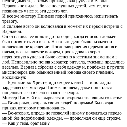
необходимость, к этому прикладывал руку сам Варнава.
Церковь не видала более послушных детей, чем те, что
появились у нее за эти десять лет.
И все же мистеру Пинмею порой приходилось испытывать
тревогу.
И сильнее всего он волновался в момент их первой встречи с
Варнавой.
Он оттягивал ее вплоть до того дня, когда епископ должен
был посвятить его в сан. На тот же день было назначено
коллективное крещение. После завершения церемонии все
племя, возглавляемое вождем, проследовало через
переносную купель и было осенено крестным знамением в
лоб. Неправильно поняв характер ритуала, туземцы предались
веселью. Варнава сбросил с себя одежду и, подбежав к группе
миссионеров как обыкновенный юноша своего племени,
воскликнул:
— Брат мой во Христе, иди скорее к нам! — и погладил
зардевшегося мистера Пинмея по щеке, даже попытался
поцеловать его в чело и золотые кудри.
Мистер Пинмей еле вырвался и вскричал звенящим голосом:
— Во-первых, отправь своих людей по домам! Был отдан
приказ, которому повиновались.
— Во-вторых, впредь не позволяй никому появляться передо
мной без подобающей одежды, — продолжал он еще строже.
— Как у тебя, брат мой?