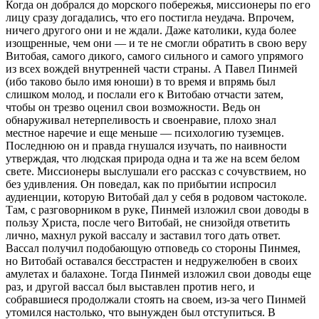
Когда он добрался до морского побережья, миссионеры по его
лицу сразу догадались, что его постигла неудача. Впрочем,
ничего другого они и не ждали. Даже католики, куда более
изощренные, чем они — и те не смогли обратить в свою веру
Витобая, самого дикого, самого сильного и самого упрямого
из всех вождей внутренней части страны. А Павел Пинмей
(ибо таково было имя юноши) в то время и впрямь был
слишком молод, и послали его к Витобаю отчасти затем,
чтобы он трезво оценил свои возможности. Ведь он
обнаруживал нетерпеливость и своенравие, плохо знал
местное наречие и еще меньше — психологию туземцев.
Последнюю он и правда гнушался изучать, по наивности
утверждая, что людская природа одна и та же на всем белом
свете. Миссионеры выслушали его рассказ с сочувствием, но
без удивления. Он поведал, как по прибытии испросил
аудиенции, которую Витобай дал у себя в родовом частоколе.
Там, с разговорником в руке, Пинмей изложил свои доводы в
пользу Христа, после чего Витобай, не снизойдя ответить
лично, махнул рукой вассалу и заставил того дать ответ.
Вассал получил подобающую отповедь со стороны Пинмея,
но Витобай оставался бесстрастен и недружелюбен в своих
амулетах и балахоне. Тогда Пинмей изложил свои доводы еще
раз, и другой вассал был выставлен против него, и
собравшиеся продолжали стоять на своем, из-за чего Пинмей
утомился настолько, что вынужден был отступиться. В