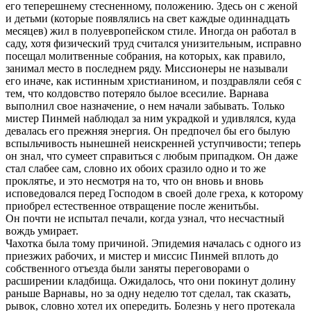
его теперешнему стесненному, положению. Здесь он с женой
и детьми (которые появлялись на свет каждые одиннадцать
месяцев) жил в полуевропейском стиле. Иногда он работал в
саду, хотя физический труд считался унизительным, исправно
посещал молитвенные собрания, на которых, как правило,
занимал место в последнем ряду. Миссионеры не называли
его иначе, как истинным христианином, и поздравляли себя с
тем, что колдовство потеряло былое всесилие. Варнава
выполнил свое назначение, о нем начали забывать. Только
мистер Пинмей наблюдал за ним украдкой и удивлялся, куда
девалась его прежняя энергия. Он предпочел бы его былую
вспыльчивость нынешней неискренней уступчивости; теперь
он знал, что сумеет справиться с любым припадком. Он даже
стал слабее сам, словно их обоих сразило одно и то же
проклятье, и это несмотря на то, что он вновь и вновь
исповедовался перед Господом в своей доле греха, к которому
приобрел естественное отвращение после женитьбы.
Он почти не испытал печали, когда узнал, что несчастный
вождь умирает.
Чахотка была тому причиной. Эпидемия началась с одного из
приезжих рабочих, и мистер и миссис Пинмей вплоть до
собственного отъезда были заняты переговорами о
расширении кладбища. Ожидалось, что они покинут долину
раньше Варнавы, но за одну неделю тот сделал, так сказать,
рывок, словно хотел их опередить. Болезнь у него протекала