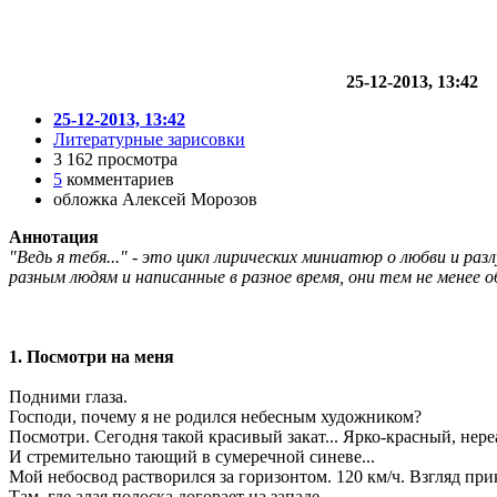
25-12-2013, 13:42
25-12-2013, 13:42
Литературные зарисовки
3 162 просмотра
5
комментариев
обложка Алексей Морозов
Аннотация
"Ведь я тебя..." - это цикл лирических миниатюр о любви и ра
разным людям и написанные в разное время, они тем не менее о
1. Посмотри на меня
Подними глаза.
Господи, почему я не родился небесным художником?
Посмотри. Сегодня такой красивый закат... Ярко-красный, нере
И стремительно тающий в сумеречной синеве...
Мой небосвод растворился за горизонтом. 120 км/ч. Взгляд при
Там, где алая полоска догорает на западе.