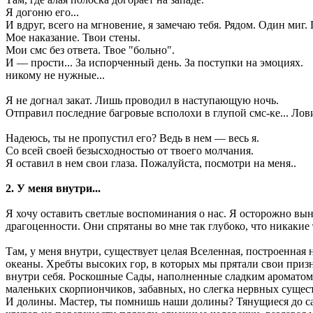
Я догоню его...
И вдруг, всего на мгновение, я замечаю тебя. Рядом. Один миг.
Мое наказание. Твои стены.
Мои смс без ответа. Твое "больно".
И — прости... За испорченный день. За поступки на эмоциях.
никому не нужные...
Я не догнал закат. Лишь проводил в наступающую ночь.
Отправил последние багровые всполохи в глупой смс-ке... Лов
Надеюсь, ты не пропустил его? Ведь в нем — весь я.
Со всей своей безысходностью от твоего молчания.
Я оставил в нем свои глаза. Пожалуйста, посмотри на меня..
2. У меня внутри...
Я хочу оставить светлые воспоминания о нас. Я осторожно вы
драгоценности. Они спрятаны во мне так глубоко, что никакие
Там, у меня внутри, существует целая Вселенная, построенная 
океаны. Хребты высоких гор, в которых мы прятали свои приз
внутри себя. Роскошные Сады, наполненные сладким ароматом
маленьких скорпиончиков, забавных, но слегка нервных сущест
И долины. Мастер, ты помнишь наши долины? Тянущиеся до сам