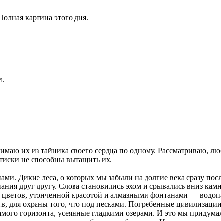
 Полная картина этого дня.
и.
нимаю их из тайника своего сердца по одному. Рассматриваю, л
 тиски не способны вытащить их.
нами. Дикие леса, о которых мы забыли на долгие века сразу пос
нания друг другу. Слова становились эхом и срывались вниз ка
 цветов, утонченной красотой и алмазными фонтанами — водопа
в, для охраны того, что под песками. Погребенные цивилизации
ого горизонта, усеянные гладкими озерами. И это мы придумали