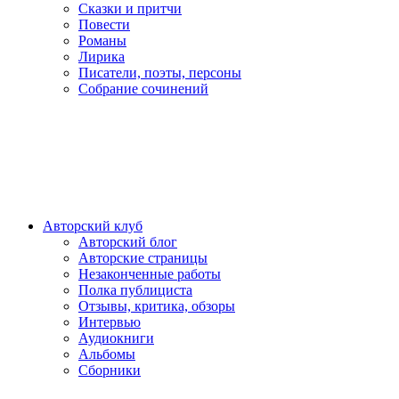
Сказки и притчи
Повести
Романы
Лирика
Писатели, поэты, персоны
Собрание сочинений
Авторский клуб
Авторский блог
Авторские страницы
Незаконченные работы
Полка публициста
Отзывы, критика, обзоры
Интервью
Аудиокниги
Альбомы
Сборники