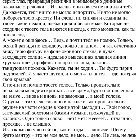
серых глаз, превращая реснички в неимоверно длинные
влажные стрелочки… И знаешь, они совсем не портили тебя.
Да кажется, тебя ничто не могло испортить. Ничто не могло
побороть твою красоту. Ни слезы, ни синяки и ссадины на
твоей такой нежной, алебастровой белой коже. Которые не
сходили с твоего тела кажется никогда, с того момента, как ты
попал сюда.
А может я ошибаюсь… Ведь, я почти тебя не помню. Только,
всякий раз идя по коридору, ночью ли, днем… я так отчетливо
вижу твою фигуру на фоне оконного стекла, в лучах
заходящего солнца – идеально выведенная плавная линия
хрупких плеч, профиль, поворот головы, наклон…
танцующая походка. Кажется, ты не ходил… Ты будто парил
над землей. И я часто шутил, что мол – ты ангел… где потерял
свои крылья?
Я почти не помню твоего голоса. Только пронзительно
печальная мелодия скрипки… все время, будто поставленная
на resive… вновь и вновь, не замолкая… в моей голове.
Струны… тихо, еле слышно в начале и так пронзительно,
рвущее на части сердце в конце этой мелодии… Твой голос,
заглушаемый хохотом и басами музыки, грохочущей из
колонок. Одно только слово – нет! Нет! Нееееет… отчаянно,
просяще… не слышно.
И я закрываю уши сейчас, как и тогда – ладонями. Шепчу
будто мантру – это не мое дело, не мое… дело. Не лезь, не лезь