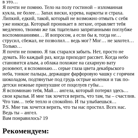
в это…
Я почти не помню. Тело на полу гостиной – изломанная
кукла, не более… Запах виски, курева, наркоты и страха.
Липкий, едкий, такой, который не возможно отмыть с себя
уже никогда. Который проникает в легкие, отравляет тебя
медленно, твоими же так тщательно запрятанными поглубже
воспоминаниями… И вопросом, а если бы я, тогда не…
струсил, сбежал, не позволил… ведь мог? Мог… не захотел…
Только…
Я почти не помню. Я так старался забыть. Нет, просто не
думать. Но каждый раз, когда приходит рассвет. Когда небо
становится алым, а облака похожие на сахарную вату
розовеют, я вспоминаю… серые глаза цвета декабрьского
неба, тонкие пальцы, держащие фарфоровую чашку с горячим
шоколадом, подтянутые под грудь острые коленки и так по-
детски нежные припухшие от поцелуев губы…
Я вспоминаю тебя, Май… ангела, который потерял здесь…
свои крылья. И мне так хочется верить, что там, ты – счастлив.
Что там… тебе тепло и спокойно. И ты улыбаешься…
P.S. Мне так хочется верить, что ты нас простил. Всех нас.
Ведь ты – ангел.
Вам понравилось?
19
Рекомендуем: