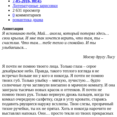
7-05-2016, 00:45
Литературные зарисовки
2 631 просмотр
0
комментариев
романтика
драма
Аннотация
Я вспоминаю тебя, Май… ангела, который потерял здесь…
свои крылья. И мне так хочется верить, что там, ты –
счастлив. Что там… тебе тепло и спокойно. И ты
улыбаешься…
Моему другу Лису
Я почти не помню твоего лица. Только глаза – серое
декабрьское небо. Правда, такого теплого взгляда я не
встречал больше ни у кого и никогда. Я почти не помню
твоих губ. Только улыбку – мягкую, лучистую… будто
солнечные лучи заглянули внезапно в мрачную комнату. И она
заиграла тысячью новых красок и оттенков. Я почти не
помню твоих рук. Только нервную дрожь пальцев, когда ты
комкал очередную салфетку, сидя в углу кровати, стараясь
подавить рвущиеся наружу всхлипы. Твои слезы, прозрачный
тихие ручейки, ты их не прятал. Хоть и никогда нарочито не
выставлял напоказ. Они… просто текли из твоих прекрасных