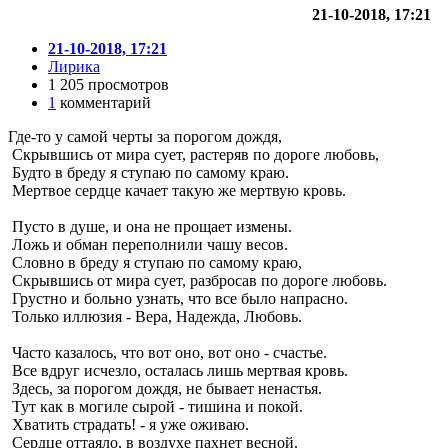
21-10-2018, 17:21
21-10-2018, 17:21
Лирика
1 205 просмотров
1
комментарий
Где-то у самой черты за порогом дождя,
Скрывшись от мира сует, растеряв по дороге любовь,
Будто в бреду я ступаю по самому краю.
Мертвое сердце качает такую же мертвую кровь.
Пусто в душе, и она не прощает измены.
Ложь и обман переполнили чашу весов.
Словно в бреду я ступаю по самому краю,
Скрывшись от мира сует, разбросав по дороге любовь.
Грустно и больно узнать, что все было напрасно.
Только иллюзия - Вера, Надежда, Любовь.
Часто казалось, что вот оно, вот оно - счастье.
Все вдруг исчезло, осталась лишь мертвая кровь.
Здесь, за порогом дождя, не бывает ненастья.
Тут как в могиле сырой - тишина и покой.
Хватить страдать! - я уже оживаю.
Сердце оттаяло, в воздухе пахнет весной.