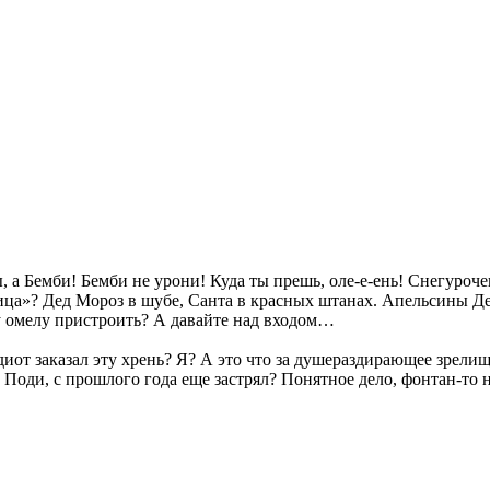
ы, а Бемби! Бемби не урони! Куда ты прешь, оле-е-ень! Снегуро
ница»? Дед Мороз в шубе, Санта в красных штанах. Апельсины Де
ву омелу пристроить? А давайте над входом…
иот заказал эту хрень? Я? А это что за душераздирающее зрели
Поди, с прошлого года еще застрял? Понятное дело, фонтан-то