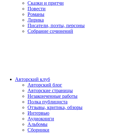
Сказки и притчи
Повести
Романы
Лирика
Писатели, поэты, персоны
Собрание сочинений
Авторский клуб
Авторский блог
Авторские страницы
Незаконченные работы
Полка публициста
Отзывы, критика, обзоры
Интервью
Аудиокниги
Альбомы
Сборники