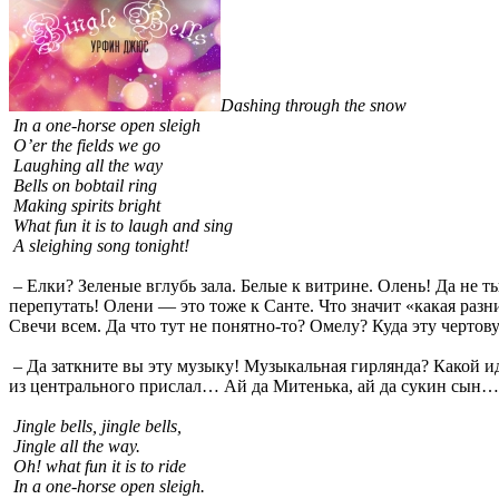
Dashing through the snow
In a one-horse open sleigh
O’er the fields we go
Laughing all the way
Bells on bobtail ring
Making spirits bright
What fun it is to laugh and sing
A sleighing song tonight!
– Елки? Зеленые вглубь зала. Белые к витрине. Олень! Да не т
перепутать! Олени — это тоже к Санте. Что значит «какая раз
Свечи всем. Да что тут не понятно-то? Омелу? Куда эту черто
– Да заткните вы эту музыку! Музыкальная гирлянда? Какой ид
из центрального прислал… Ай да Митенька, ай да сукин сын… 
Jingle bells, jingle bells,
Jingle all the way.
Oh! what fun it is to ride
In a one-horse open sleigh.