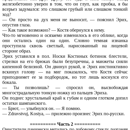
железобетонно уверен в том, что он глуп, как пробка, я бы
всерьез задумался: это слишком грубый или слишком тонкий
ход?
— Он просто на дух меня не выносит, — пояснил Эрих,
опустив глаза.
— Как такое возможно? — Костя обернулся к нему.
Что-то мгновенно и осязаемо изменилось в его облике, когда
они остались один на один. Словно темная изнанка
проступила сквозь светлый, нарисованный на лицевой
стороне образ.
Эрих уставился в пол. Носки Костиных ботинок блестели,
стрелки на его брюках были безупречны, а манжеты сияли
кипенной белизной. Он двинул рукой, и Эрих инстинктивно
вскинул голову — на миг показалось, что Костя сейчас
приподнимет ее за подбородок, но тот лишь коснулся его
бокала.
— Ты позволишь? — спросил он, высвобождая
многострадальную тонкую ножку из пальцев Эриха.
Он поднес хрустальный край к губам и одним глотком допил
остатки шампанского.
— Брют, — улыбнулся он. — Я помню.
— Zdravstvuj, Kostya, — прилежно произнес Эрих по-русски.
========== Часть 2 ==========
Очистители панически метались по лобовому стеклу, разгоняя