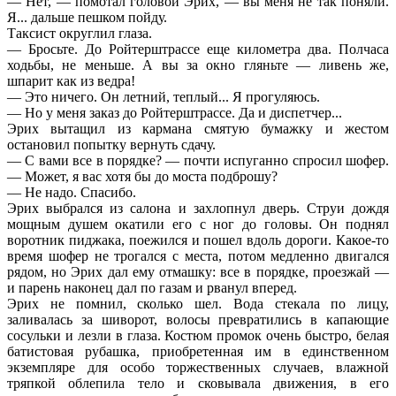
— Нет, — помотал головой Эрих, — вы меня не так поняли.
Я... дальше пешком пойду.
Таксист округлил глаза.
— Бросьте. До Ройтерштрассе еще километра два. Полчаса
ходьбы, не меньше. А вы за окно гляньте — ливень же,
шпарит как из ведра!
— Это ничего. Он летний, теплый... Я прогуляюсь.
— Но у меня заказ до Ройтерштрассе. Да и диспетчер...
Эрих вытащил из кармана смятую бумажку и жестом
остановил попытку вернуть сдачу.
— С вами все в порядке? — почти испуганно спросил шофер.
— Может, я вас хотя бы до моста подброшу?
— Не надо. Спасибо.
Эрих выбрался из салона и захлопнул дверь. Струи дождя
мощным душем окатили его с ног до головы. Он поднял
воротник пиджака, поежился и пошел вдоль дороги. Какое-то
время шофер не трогался с места, потом медленно двигался
рядом, но Эрих дал ему отмашку: все в порядке, проезжай —
и парень наконец дал по газам и рванул вперед.
Эрих не помнил, сколько шел. Вода стекала по лицу,
заливалась за шиворот, волосы превратились в капающие
сосульки и лезли в глаза. Костюм промок очень быстро, белая
батистовая рубашка, приобретенная им в единственном
экземпляре для особо торжественных случаев, влажной
тряпкой облепила тело и сковывала движения, в его