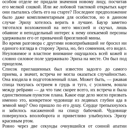
особом отделе не придали значения новому лицу, посчитав
его мелкой сошкой. Или же лобовой тактикой открытых карт
они пытались сбить его на старте? Последнее предположение
было даже комплиментарным для особистов, но в данном
случае Эриху хотелось верить в лучшее. Бауэр заметно
тяготился возложенной на него миссией и скучал, лишь
обаяние и неподдельный интерес к нему опекаемой персоны
удерживали его от привычной брюзгливой мины.
Во время разговора с другими новоприбывший не бросил ни
единого взгляда в сторону Эриха, но, без сомнения, его видел.
Неуловимое и властное внимание ощущалось всей кожей и
словно силовое поле удерживало Эриха на месте. Он был под
прицелом.
Список приглашенных был известен задолго до самого
приема, а значит, встреча не могла оказаться случайностью.
Она входила в подготовленный план. Может быть, — ржавая
спица ткнулась острием в грудь и туго, с усилием, вошла
между ребрами — да что там: скорее всего, их встреча и была
единственным пунктом плана. Какое еще дело могло призвать
именно это, конкретное чудовище из ледяных глубин ада в
земной мир? Оно пришло по его душу. Сердце трепыхнулось
и забилось насаженной на спицу бабочкой. Чудовище
повернулось вполоборота и приветливо улыбнулось Эриху
красивым ртом.
Ровно через две секунды очнувшийся от сонной апатии