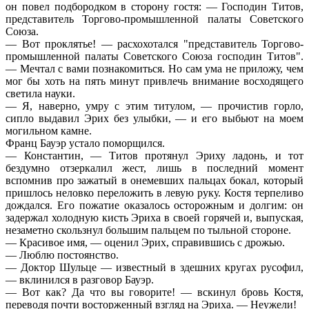
он повел подбородком в сторону гостя: — Господин Титов,
представитель Торгово-промышленной палаты Советского
Союза.
— Вот проклятье! — расхохотался "представитель Торгово-
промышленной палаты Советского Союза господин Титов".
— Мечтал с вами познакомиться. Но сам ума не приложу, чем
мог бы хоть на пять минут привлечь внимание восходящего
светила науки.
— Я, наверно, умру с этим титулом, — прочистив горло,
сипло выдавил Эрих без улыбки, — и его выбьют на моем
могильном камне.
Франц Бауэр устало поморщился.
— Константин, — Титов протянул Эриху ладонь, и тот
бездумно отзеркалил жест, лишь в последний момент
вспомнив про зажатый в онемевших пальцах бокал, который
пришлось неловко переложить в левую руку. Костя терпеливо
дождался. Его пожатие оказалось осторожным и долгим: он
задержал холодную кисть Эриха в своей горячей и, выпуская,
незаметно скользнул большим пальцем по тыльной стороне.
— Красивое имя, — оценил Эрих, справившись с дрожью.
— Люблю постоянство.
— Доктор Шульце — известный в здешних кругах русофил,
— вклинился в разговор Бауэр.
— Вот как? Да что вы говорите! — вскинул бровь Костя,
переводя почти восторженный взгляд на Эриха. — Неужели!