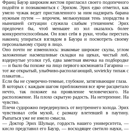
Франц Бауэр широким жестом пригласил своего подопечного
подойти и познакомиться с Эрихом. Эрих едко отметил, как
умело чужак ведет приставленного за ним надзирать барана
нужным путем — впрочем, мелькнувшая тень злорадства в
нынешней ситуации служила слабым утешением: Эрих
предпочел бы, чтоб меньшее из зол оказалось более
конкурентоспособным. Он взял себя в руки, чтобы перестать
наконец упираться взглядом в Бауэра и посмотреть своему
персональному страху в лицо.
Оно почти не изменилось: знакомые широкие скулы, углом
заложенные насмешливые складки на щеках, чистый лоб,
вздернутые уголки губ, едва заметная ямочка на подбородке
— и было бы похоже на лицо первого космонавта Гагарина —
тот же открытый, улыбчиво-располагающий, sovietсky типаж с
плакатов...
Если бы не сумеречно-темные, глубокие, затягивающие глаза.
В которых с каждым шагом приближения все ярче расцветало
нечто, так похожее на проявление человеческого. На
расположение. На плохо скрытую радость. На нетерпение. На
чувство.
Плечи судорожно передернулись от внутреннего холода. Эрих
чувствовал себя мухой, с размаху влетевшей в паутину.
Рыпаться уже не имело смысла.
— Доктор Эрих Шульце, гордость нашего университета, —
кисло представил его Бауэр, — восходящее светило науки, —