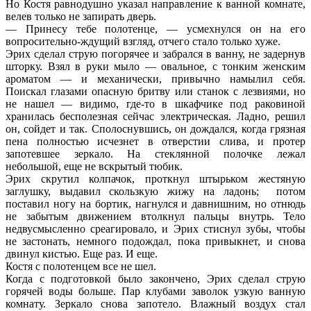
Но Костя равнодушно указал направление к ванной комнате,
велев только не запирать дверь.
— Принесу тебе полотенце, — усмехнулся он на его
вопросительно-ждущий взгляд, отчего стало только хуже.
Эрих сделал струю погорячее и забрался в ванну, не задернув
шторку. Взял в руки мыло — овальное, с тонким женским
ароматом — и механически, привычно намылил себя.
Поискал глазами опасную бритву или станок с лезвиями, но
не нашел — видимо, где-то в шкафчике под раковиной
хранилась бесполезная сейчас электрическая. Ладно, решил
он, сойдет и так. Сполоснувшись, он дождался, когда грязная
пена полностью исчезнет в отверстии слива, и протер
запотевшее зеркало. На стеклянной полочке лежал
небольшой, еще не вскрытый тюбик.
Эрих скрутил колпачок, проткнул штырьком жестяную
заглушку, выдавил скользкую жижу на ладонь; потом
поставил ногу на бортик, нагнулся и давнишним, но отнюдь
не забытым движением втолкнул пальцы внутрь. Тело
недвусмысленно среагировало, и Эрих стиснул зубы, чтобы
не застонать, немного подождал, пока привыкнет, и снова
двинул кистью. Еще раз. И еще.
Костя с полотенцем все не шел.
Когда с подготовкой было закончено, Эрих сделал струю
горячей воды больше. Пар клубами заволок узкую ванную
комнату. Зеркало снова запотело. Влажный воздух стал