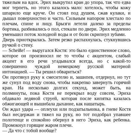
тяжелым на вдох. Эрих выкрутил кран до упора, так что едва
мог терпеть, но этого казалось мало: хотелось, чтобы кожу
шпарило еще круче. Он стоял под душем, сжав кулаки, и
дышал поверхностно и часто. Сильным напором хлестало по
плечам, спине и лицу. Брызги летели далеко за пределы
бортика, разбивались о пол, стекали по двери. Эрих медленно
уменьшил поток холодной воды и от боли скрипнул зубами.
Дверь приоткрылась. Затем резко распахнулась, стукнувшись
ручкой о стену.
— Scheiße! — выругался Костя: это было единственное слово,
которое он произносил не то чтобы с акцентом, слабый
акцент в его речи угадывался всегда, но с какой-то
совершенно чуждой немецкому русской матерной
интонацией. — Ты решил обвариться?
Он протянул руку к смесителю и, зашипев, отдернул, но тут
же сунул под воду снова, чтобы накрепко завернуть горячий
кран. На несколько долгих секунд, может быть, на
полминуты, пока Костя не перекрыл воду совсем, Эриха
обдавало ледяной струей, которая после кипятка казалась
обжигающей и вышибала дыхание, как нашатырь.
Он ждал удара — оплеухи или подзатыльника, в гневе Костя
был несдержан и тяжел на руку, но тот подобрал упавшее
полотенце и спокойно обернул в него Эриха, как ребенка.
Промокнул горящие жаром плечи.
— Да что с тобой вообще?