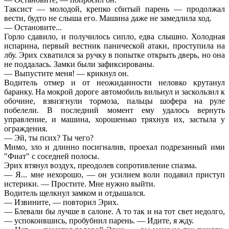
Таксист — молодой, крепко сбитый парень — продолжал
вести, будто не слыша его. Машина даже не замедлила ход.
— Остановите...
Горло сдавило, и получилось сипло, едва слышно. Холодная
испарина, первый вестник панической атаки, проступила на
лбу. Эрих схватился за ручку в попытке открыть дверь, но она
не поддалась. Замки были зафиксированы.
— Выпустите меня! — крикнул он.
Водитель отмер и от неожиданности неловко крутанул
баранку. На мокрой дороге автомобиль вильнул и заскользил к
обочине, взвизгнули тормоза, пальцы шофера на руле
побелели. В последний момент ему удалось вернуть
управление, и машина, хорошенько тряхнув их, застыла у
ограждения.
— Эй, ты псих? Ты чего?
Мимо, зло и длинно посигналив, проехал подрезанный ими
"Фиат" с соседней полосы.
Эрих втянул воздух, преодолев сопротивление спазма.
— Я... мне нехорошо, — он усилием воли подавил приступ
истерики. — Простите. Мне нужно выйти.
Водитель щелкнул замком и отдышался.
— Извините, — повторил Эрих.
— Блевали бы лучше в салоне. А то так и на тот свет недолго,
— успокоившись, пробубнил парень. — Идите, я жду.