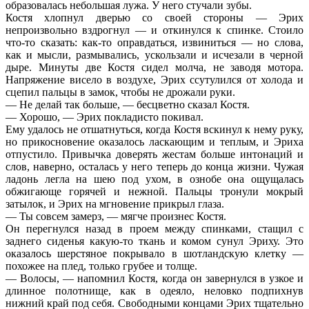
образовалась небольшая лужа. У него стучали зубы.
Костя хлопнул дверью со своей стороны — Эрих
непроизвольно вздрогнул — и откинулся к спинке. Стоило
что-то сказать: как-то оправдаться, извиниться — но слова,
как и мысли, размывались, ускользали и исчезали в черной
дыре. Минуты две Костя сидел молча, не заводя мотора.
Напряжение висело в воздухе, Эрих ссутулился от холода и
сцепил пальцы в замок, чтобы не дрожали руки.
— Не делай так больше, — бесцветно сказал Костя.
— Хорошо, — Эрих покладисто покивал.
Ему удалось не отшатнуться, когда Костя вскинул к нему руку,
но прикосновение оказалось ласкающим и теплым, и Эриха
отпустило. Привычка доверять жестам больше интонаций и
слов, наверно, осталась у него теперь до конца жизни. Чужая
ладонь легла на шею под ухом, в ознобе она ощущалась
обжигающе горячей и нежной. Пальцы тронули мокрый
затылок, и Эрих на мгновение прикрыл глаза.
— Ты совсем замерз, — мягче произнес Костя.
Он перегнулся назад в проем между спинками, стащил с
заднего сиденья какую-то ткань и комом сунул Эриху. Это
оказалось шерстяное покрывало в шотландскую клетку —
похожее на плед, только грубее и толще.
— Волосы, — напомнил Костя, когда он завернулся в узкое и
длинное полотнище, как в одеяло, неловко подпихнув
нижний край под себя. Свободными концами Эрих тщательно