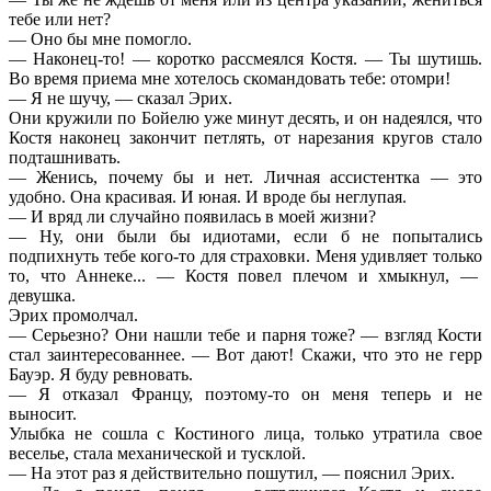
тебе или нет?
— Оно бы мне помогло.
— Наконец-то! — коротко рассмеялся Костя. — Ты шутишь.
Во время приема мне хотелось скомандовать тебе: отомри!
— Я не шучу, — сказал Эрих.
Они кружили по Бойелю уже минут десять, и он надеялся, что
Костя наконец закончит петлять, от нарезания кругов стало
подташнивать.
— Женись, почему бы и нет. Личная ассистентка — это
удобно. Она красивая. И юная. И вроде бы неглупая.
— И вряд ли случайно появилась в моей жизни?
— Ну, они были бы идиотами, если б не попытались
подпихнуть тебе кого-то для страховки. Меня удивляет только
то, что Аннеке... — Костя повел плечом и хмыкнул, —
девушка.
Эрих промолчал.
— Серьезно? Они нашли тебе и парня тоже? — взгляд Кости
стал заинтересованнее. — Вот дают! Скажи, что это не герр
Бауэр. Я буду ревновать.
— Я отказал Францу, поэтому-то он меня теперь и не
выносит.
Улыбка не сошла с Костиного лица, только утратила свое
веселье, стала механической и тусклой.
— На этот раз я действительно пошутил, — пояснил Эрих.