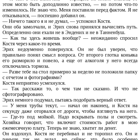
этом могло быть доподлинно известно, — но потом что-то
изменилось. Не знаю что. Меня поставили перед фактом. Я не
отказывался, — поспешно добавил он.
— Ничего такого я и не думал, — успокоил Костя.
Они оба замолчали, и Эрих снова принялся вычислять путь.
Определенно они ехали не в Эндених и не в Танненбуш.
— Как ты здесь живешь вообще? — неожиданно спросил
Костя через какое-то время.
Эрих недоуменно повернулся. Он не был уверен, что
правильно понял смысл вопроса. От второго глотка коньяка
его разморило и повело, а еще от алкоголя у него всегда
отключались тормоза.
— Разве тебе на стол примерно за неделю не положили папку
с отчетом и фотографиями?
Костя неприятно усмехнулся.
— Так расскажи то, о чем там не сказано. И что не
сфотографировано.
Эрих немного подумал, пытаясь подобрать верный ответ.
— У меня трубы текут, — начал он наконец, и Костя на
секунду даже оторвался от дороги, чтобы взглянуть на него.
— Где-то под мойкой. Надо вскрывать полы и смотреть.
Хозяйка говорит, что включит стоимость работ в мою
ежемесячную плату. Теперь не знаю, хватит ли денег.
Он вздохнул. Костя не перебивал и не торопил его. Он и
раньше так не делал, но сейчас это было особенно