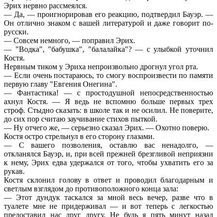
Эрих нервно рассмеялся.
— Да, — проигнорировав его реакцию, подтвердил Бауэр. —
Он отлично знаком с вашей литературой и даже говорит по-
русски.
— Совсем немного, — поправил Эрих.
— "Водка", "бабушка", "балалайка"? — с улыбкой уточнил
Костя.
Нервным тиком у Эриха непроизвольно дрогнул угол рта.
— Если очень постараюсь, то смогу воспроизвести по памяти
первую главу "Евгения Онегина".
— Фантастика! — с простодушной непосредственностью
ахнул Костя. — Я ведь не вспомню больше первых трех
строф. Стыдно сказать: в школе так и не осилил. Не поверите,
до сих пор считаю заучивание стихов пыткой.
— Ну отчего же, — серьезно сказал Эрих. — Охотно поверю.
Костя остро стрельнул в его сторону глазами.
— С вашего позволения, оставлю вас ненадолго, —
откланялся Бауэр, и, при всей прежней брезгливой неприязни
к нему, Эрих едва удержался от того, чтобы ухватить его за
рукав.
Костя склонил голову в ответ и проводил благодарным и
светлым взглядом до противоположного конца зала:
— Этот дундук таскался за мной весь вечер, разве что в
туалете мне не придерживал — и вот теперь с легкостью
предоставил нас друг другу. Не будь я пять минут назад