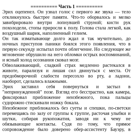
========== Часть 1 ==========
Эрих оцепенел. Он узнал голос с первого же звука — тело
откликнулось быстрее памяти. Что-то оборвалось и мелко
завибрировало внутри лопнувшей струной; кисти рук
похолодели, стопы приросли к полу. Голова стала легкой, как
воздушный шарик, наполненный гелием.
Он так изматывающе долго ждал и так мучительно, до
ночных приступов паники боялся этого появления, что в
первую секунду испытал почти облегчение. Но следующее же
мгновение обрушило на него обломки острых воспоминаний,
и ясный холод осознания сковал мозг.
Обволакивающий, сладкий страх медленно растекался в
животе, парализуя и лишая сил двинуться с места. От
предобморочной слабости пересохло во рту, а ладони,
наоборот, сделались влажными.
Эрих заставил себя повернуться и застыл в
"непринужденной" позе. Взгляд его бесстрастно, как камера,
фиксировал приближение неизбежного, пока пальцы
судорожно стискивали ножку бокала.
Неизбежное приближалось без суеты и спешки, по-светски
перемещаясь по залу от группы к группе, расточая улыбки и
шутки, собирая рукопожатия, заводя ни к чему не
обязывающие контакты. Судя по тому, что прямое
сопровождение было доверено обер-ассистенту Бауэру, в