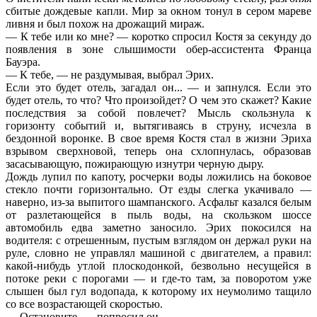
сбитые дождевые капли. Мир за окном тонул в сером мареве
ливня и был похож на дрожащий мираж.
— К тебе или ко мне? — коротко спросил Костя за секунду до
появления в зоне слышимости обер-ассистента Франца
Бауэра.
— К тебе, — не раздумывая, выбрал Эрих.
Если это будет отель, загадал он... — и запнулся. Если это
будет отель, то что? Что произойдет? О чем это скажет? Какие
последствия за собой повлечет? Мысль скользнула к
горизонту событий и, вытягиваясь в струну, исчезла в
бездонной воронке. В свое время Костя стал в жизни Эриха
взрывом сверхновой, теперь она схлопнулась, образовав
засасывающую, пожирающую изнутри черную дыру.
Дождь лупил по капоту, росчерки воды ложились на боковое
стекло почти горизонтально. От езды слегка укачивало —
наверно, из-за выпитого шампанского. Асфальт казался белым
от разлетающейся в пыль воды, на скользком шоссе
автомобиль едва заметно заносило. Эрих покосился на
водителя: с отрешенным, пустым взглядом он держал руки на
руле, словно не управлял машиной с двигателем, а правил:
какой-нибудь утлой плоскодонкой, безвольно несущейся в
потоке реки с порогами — и где-то там, за поворотом уже
слышен был гул водопада, к которому их неумолимо тащило
со все возрастающей скоростью.
— Остановите, — попросил он.