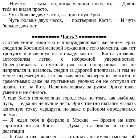
— Ничего, — сказал он, когда машина тронулась. — Давно
тебя не видел просто.
— Чуть больше двух часов, — прикинул Эрих.
— Чуть больше двух часов, — подтвердил Костя. — И чуть
больше двух лет.
========== Часть 3 ==========
С отрешенной завистью и пробуждающимся желанием Эрих
следил за Костиной манерой вождения с того момента, как тот
тронулся и вывернул на эстакаду моста — Костя управлял
автомобилем легко, с небрежной уверенностью.
Перестраиваясь в нужный ряд или поворачивая, он не
напрягался и, казалось, следил за дорогой вполглаза, и тем не
менее перемещения его оказывались выверенно четкими и
грамотными: даже на пустынных улочках он не отступал от
правил ни на йоту. Нервничающему за рулем Эриху такое
умение и не снилось.
А еще Костя неплохо знал город; судя по тому, как выбирал
путь, — едва ли не лучше него. Эрих тщетно пытался угадать
конечную точку маршрута, но даже с районом определиться
не мог.
— Я ждал тебя в феврале в Москве, — бросил на него
короткий взгляд Костя. — Думал, ты будешь в составе
делегации.
— Я был в нее включен, — отрицать не имело смысла, об