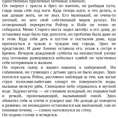
единственных приличных ботинках хлюпало.
Он свернул с трассы и брел по наитию, не разбирая пути,
глядя лишь себе под ноги. Куда теперь идти, и что делать, и
как дальше жить, он не знал. Его маленький, не очень-то
уютный, но зато свой собственный мирок рухнул. На
оговоренный перекресток Ройтер и Нойе он точно не
собирался. Мимо Старого моста ходил автобус к его дому, до
остановки надо было еще доползти, но проблема была даже не
в этом. Куда себя деть в пустом и постылом доме, куда
приткнуться в чужом и чуждом ему городе, Эрих не
представлял. И даже Аннеке оставила его, уехав к сестре в
Бремен. Вечером дождливой субботы на неизвестной улочке
под потоками разверзшихся небесных хлябей он чувствовал
себя потерянным и жалким.
Он пересек сквер и вышел наконец к набережной. Ни
собачников, ни гуляющих с детьми здесь не было видно. Эрих
поплелся вдоль Рейна, рассеянно наблюдая за тем, как косые
струи полосами-набегами хлещут по поверхности воды,
вызывая мелкую рябь. Свинцовое небо отражалось в мутной
воде. Задувал ветер — не слишком холодный, но порывистый
и резкий, пронизывающий, вызывавший озноб. Эрих
обхватил себя за плечи и ускорил шаг. Не доходя до поворота
к развязке, он неожиданно остановился как вкопанный, сам не
понимая почему, — словно натолкнулся на стену.
Он поднял голову и вгляделся.