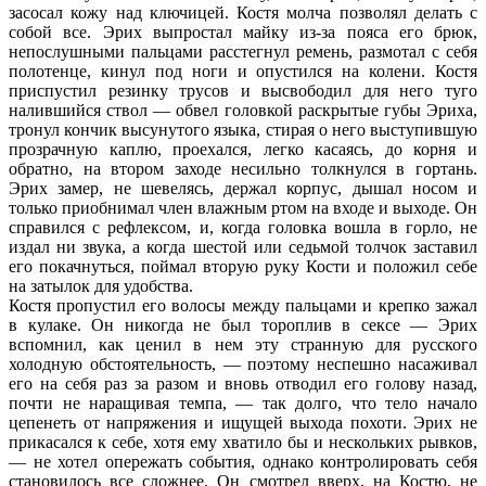
засосал кожу над ключицей. Костя молча позволял делать с
собой все. Эрих выпростал майку из-за пояса его брюк,
непослушными пальцами расстегнул ремень, размотал с себя
полотенце, кинул под ноги и опустился на колени. Костя
приспустил резинку трусов и высвободил для него туго
налившийся ствол — обвел головкой раскрытые губы Эриха,
тронул кончик высунутого языка, стирая о него выступившую
прозрачную каплю, проехался, легко касаясь, до корня и
обратно, на втором заходе несильно толкнулся в гортань.
Эрих замер, не шевелясь, держал корпус, дышал носом и
только приобнимал член влажным ртом на входе и выходе. Он
справился с рефлексом, и, когда головка вошла в горло, не
издал ни звука, а когда шестой или седьмой толчок заставил
его покачнуться, поймал вторую руку Кости и положил себе
на затылок для удобства.
Костя пропустил его волосы между пальцами и крепко зажал
в кулаке. Он никогда не был тороплив в сексе — Эрих
вспомнил, как ценил в нем эту странную для русского
холодную обстоятельность, — поэтому неспешно насаживал
его на себя раз за разом и вновь отводил его голову назад,
почти не наращивая темпа, — так долго, что тело начало
цепенеть от напряжения и ищущей выхода похоти. Эрих не
прикасался к себе, хотя ему хватило бы и нескольких рывков,
— не хотел опережать события, однако контролировать себя
становилось все сложнее. Он смотрел вверх, на Костю, не