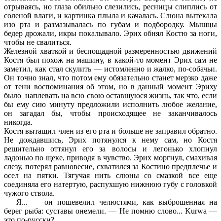
отрываясь, но глаза обильно слезились, ресницы слиплись от
соленой влаги, и картинка плыла и качалась. Слюна вытекала
изо рта и размазывалась по губам и подбородку. Мышцы
бедер дрожали, икры покалывало. Эрих обнял Костю за ноги,
чтобы не свалиться.
Железной хваткой и беспощадной размеренностью движений
Костя был похож на машину, в какой-то момент Эрих сам не
заметил, как стал скулить — истомленно и жалко, по-собачьи.
Он точно знал, что потом ему обязательно станет мерзко даже
от тени воспоминания об этом, но в данный момент Эриху
было наплевать на всю свою оставшуюся жизнь, так что, если
бы ему сию минуту предложили исполнить любое желание,
он загадал бы, чтобы происходящее не заканчивалось
никогда.
Костя вытащил член из его рта и больше не заправил обратно.
Не дождавшись, Эрих потянулся к нему сам, но Костя
решительно оттянул его за волосы и легонько хлопнул
ладонью по щеке, приводя в чувство. Эрих моргнул, смахивая
слезу, потерял равновесие, схватился за Костино предплечье и
осел на пятки. Тягучая нить слюны со смазкой все еще
соединяла его натертую, распухшую нижнюю губу с головкой
чужого ствола.
— Я... — он пошевелил челюстями, как выброшенная на
берег рыба: суставы онемели. — Не помню слово... Kurwa —
это по-русски?