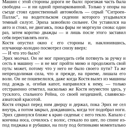
Машин с этой стороны дороги не было: проезжая часть была
свободна — и ни одной припаркованной. Только у опоры на
съезде стоял единственный автомобиль — серый "Ситроен-
Паллас", на водительском сидении которого угадывался
темный силуэт. Эриха зазнобило сильнее. Он уставился на
авто и стоял, не двигаясь, пока фары не моргнули снова: один
раз, затем коротко дважды — и лишь после этого заставил
себя переставлять ноги.
Костя опустил окно с его стороны и, наклонившись,
изучающе-холодно посмотрел снизу вверх:
— И что это было?
Эрих молчал. Он не мог принудить себя потянуть за ручку и
сесть в машину — и не мог пройти мимо и продолжить свой
путь: может, потому что у него не было своего пути? Та же
непреодолимая сила, что и прежде, на приеме, лишала его
воли. Он не пошевелился, даже когда Костя вылез из машины
под дождь и, огибая капот, направился к нему, — только
отстраненно отметил, насколько же Костя неуместен здесь, у
тусклого, стального Рейна, со своей нездешней, славянско-
азиатской красотой.
Костя открыл перед ним дверцу и держал, пока Эрих не сел
внутрь, а потом закрыл, дождавшись, когда тот подобрал ноги.
Эрих сдвинулся ближе к краю сиденья: с него текло. Капало с
кончика носа, сочилось с волос, стекало по шее, по спине из-
под пиджака и рубашки, на полу под ботинками моментально