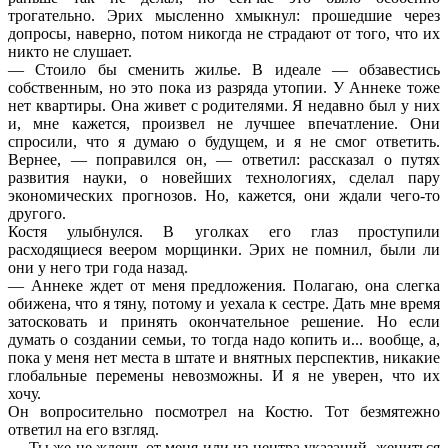
трогательно. Эрих мысленно хмыкнул: прошедшие через
допросы, наверно, потом никогда не страдают от того, что их
никто не слушает.
— Стоило бы сменить жилье. В идеале — обзавестись
собственным, но это пока из разряда утопии. У Аннеке тоже
нет квартиры. Она живет с родителями. Я недавно был у них
и, мне кажется, произвел не лучшее впечатление. Они
спросили, что я думаю о будущем, и я не смог ответить.
Вернее, — поправился он, — ответил: рассказал о путях
развития науки, о новейших технологиях, сделал пару
экономических прогнозов. Но, кажется, они ждали чего-то
другого.
Костя улыбнулся. В уголках его глаз проступили
расходящиеся веером морщинки. Эрих не помнил, были ли
они у него три года назад.
— Аннеке ждет от меня предложения. Полагаю, она слегка
обижена, что я тяну, потому и уехала к сестре. Дать мне время
затосковать и принять окончательное решение. Но если
думать о создании семьи, то тогда надо копить и... вообще, а,
пока у меня нет места в штате и внятных перспектив, никакие
глобальные перемены невозможны. И я не уверен, что их
хочу.
Он вопросительно посмотрел на Костю. Тот безмятежно
ответил на его взгляд.
— Ты же не ждешь от меня или из центра указаний, жениться