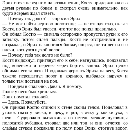
Эрих стоял перед ним на возвышении, Костя придерживал его
двумя руками по бокам и смотрел очень внимательно, как
будто всерьез ждал ответа.
— Почему так долго? — спросил Эрих.
— Не мог найти чертово полотенце, — не отводя глаз, сказал
Костя, но Эрих был уверен, что тот все понял правильно.
Он обнял Костю — сначала осторожно пропустил руки к его
затылку, потом сплел пальцы. Костя не отстранился и не
возражал, и Эрих наклонился ближе, оперся, почти лег на его
плечи, коснулся щекой волос.
— Почему тебя так долго не было?
Костя выдохнул, притянул его к себе; нагнувшись, подхватил
под коленями и перенес через бортик ванны. Эрих цепко
обнимал его за шею. Продолжая держать Эриха на весу, Костя
тяжело перешагнул порог в коридор, выбрался наружу и
только там поставил на пол.
— Пойдем в спальню. Давай. Я помогу.
Голос у него был хриплым.
Эрих помотал головой.
— Здесь. Пожалуйста.
Он прижал Костю спиной к стене своим телом. Поцеловал в
уголок глаза у виска, в щеку, в рот, в ямку у мочки уха, в
шею... Судорожно вытаскивая из петель мелкие пуговицы
полосатой рубашки, оторвал две или три, и они, отлетев, со
слабым стуком поскакали по полу, пока Эрих, отогнув ворот,