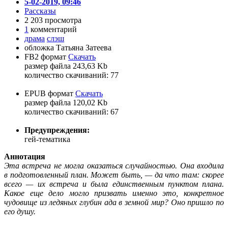
5-02-2019, 09:46
Рассказы
2 203 просмотра
1
комментарий
драма
слэш
обложка Татьяна Затеева
FB2 формат
Скачать
размер файла 243,63 Kb
количество cкачиваний: 77
EPUB формат
Скачать
размер файла 120,02 Kb
количество cкачиваний: 67
Предупреждения:
гей-тематика
Аннотация
Эта встреча не могла оказаться случайностью. Она входила
в подготовленный план. Может быть, — да что там: скорее
всего — их встреча и была единственным пунктом плана.
Какое еще дело могло призвать именно это, конкретное
чудовище из ледяных глубин ада в земной мир? Оно пришло по
его душу.