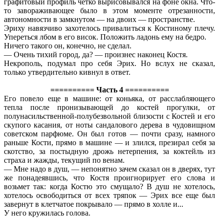
графитовый профиль четко вырисовывался на фоне окна. Что-
то завораживающее было в этом моменте отрезанности,
автономности в замкнутом — на двоих — пространстве.
Эриху навязчиво захотелось привалиться к Костиному плечу.
Упереться лбом в его висок. Положить ладонь ему на бедро.
Ничего такого он, конечно, не сделал.
— Очень тихий город, да? — произнес наконец Костя.
Некрополь, подумал про себя Эрих. Но вслух не сказал,
только утвердительно кивнул в ответ.
========== Часть 4 ==========
Его повело еще в машине: от коньяка, от расслабляющего
тепла после пронизывающей до костей прогулки, от
полунасильственной-полубезвольной близости с Костей и его
скупого касания, от ноты сандалового дерева в чудовищном
советском парфюме. Он был готов — почти сразу, намного
раньше Кости, прямо в машине — и злился, презирал себя за
скотство, за постыдную дрожь нетерпения, за коктейль из
страха и жажды, текущий по венам.
— Мне надо в душ, — непонятно зачем сказал он в дверях, тут
же понадеявшись, что Костя проигнорирует его слова и
возьмет так: когда Костю это смущало? В душ не хотелось,
хотелось освободиться от всех тряпок — Эрих все еще был
завернут в клетчатое покрывало — прямо в холле и...
У него кружилась голова.