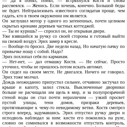
— Да я понял, понял, — встряхнулся Костя и снова
рассмеялся. — Женись. Если хочешь, конечно. Большой беды
не будет. Нейтрализовать известного соглядатая проще, чем
гадать, кто в твоем окружении им является.
Он заглушил мотор у одного из затененных, почти целиком
скрытых кронами деревьев частных коттеджей.
— Ты не куришь? — спросил он, не открывая двери.
Уже взявшийся за ручку со своей стороны и готовый выйти
на свежий воздух Эрих замер в кресле.
— Вообще-то бросил. Две недели назад. Но начатую пачку по
привычке ношу с собой. Надо?
Эрих похлопал себя по карманам.
— Нет-нет, — дал отмашку Костя. — Не сейчас. Просто
уточнил, чтобы не пришлось потом искать автомат.
Он сидел на своем месте. Не двигался. Ничего не говорил.
Эрих тоже молчал.
Дождь неожиданно припустил сильнее, отчаянно застучал по
крыше и капоту, залил стекла. Выключенные дворники
больше не расчищали им щель в мир, и за полупрозрачной
стеной воды он стал почти неразличим — узкий просвет
пустой улицы, тени домов, призраки деревьев,
протягивающие к чему-то невидимому ветви. Костя смотрел
строго вперед, задумавшись. Эрих отпустил ручку двери и
исподволь наблюдал за ним: кисти его покоились на руле,
словно он сомневался в возможности отпустить контроль,