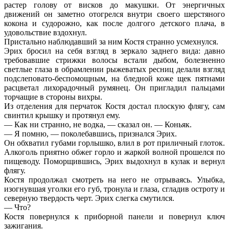
растер голову от висков до макушки. От энергичных
движений он заметно отогрелся внутри своего шерстяного
кокона и судорожно, как после долгого детского плача, в
удовольствие вздохнул.
Пристально наблюдавший за ним Костя странно усмехнулся.
Эрих бросил на себя взгляд в зеркало заднего вида: давно
требовавшие стрижки волосы встали дыбом, болезненно
светлые глаза в обрамлении рыжеватых ресниц делали взгляд
подслеповато-беспомощным, на бледной коже щек пятнами
расцветал лихорадочный румянец. Он пригладил пальцами
торчащие в стороны вихры.
Из отделения для перчаток Костя достал плоскую флягу, сам
свинтил крышку и протянул ему.
— Как ни странно, не водка, — сказал он. — Коньяк.
— Я помню, — поколебавшись, признался Эрих.
Он обхватил губами горлышко, влил в рот приличный глоток.
Алкоголь приятно обжег горло и жаркой волной прошелся по
пищеводу. Поморщившись, Эрих выдохнул в кулак и вернул
флягу.
Костя продолжал смотреть на него не отрываясь. Улыбка,
изогнувшая уголки его губ, тронула и глаза, сгладив остроту и
северную твердость черт. Эрих слегка смутился.
— Что?
Костя повернулся к приборной панели и повернул ключ
зажигания.