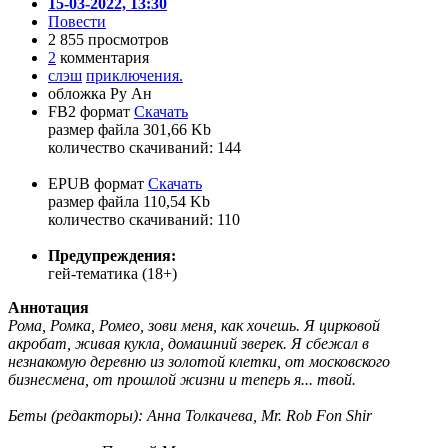
15-03-2022, 13:30
Повести
2 855 просмотров
2
комментария
слэш
приключения.
обложка Ру Ан
FB2 формат
Скачать
размер файла 301,66 Kb
количество cкачиваний: 144
EPUB формат
Скачать
размер файла 110,54 Kb
количество cкачиваний: 110
Предупреждения:
гей-тематика (18+)
Аннотация
Рома, Ромка, Ромео, зови меня, как хочешь. Я цирковой
акробат, живая кукла, домашний зверек. Я сбежал в
незнакомую деревню из золотой клетки, от московского
бизнесмена, от прошлой жизни и теперь я... твой.
Беты (редакторы): Анна Толкачева, Mr. Rob Fon Shir