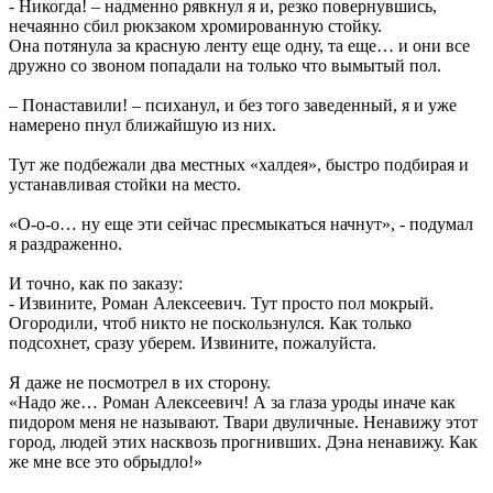
- Никогда! – надменно рявкнул я и, резко повернувшись,
нечаянно сбил рюкзаком хромированную стойку.
Она потянула за красную ленту еще одну, та еще… и они все
дружно со звоном попадали на только что вымытый пол.
– Понаставили! – психанул, и без того заведенный, я и уже
намерено пнул ближайшую из них.
Тут же подбежали два местных «халдея», быстро подбирая и
устанавливая стойки на место.
«О-о-о… ну еще эти сейчас пресмыкаться начнут», - подумал
я раздраженно.
И точно, как по заказу:
- Извините, Роман Алексеевич. Тут просто пол мокрый.
Огородили, чтоб никто не поскользнулся. Как только
подсохнет, сразу уберем. Извините, пожалуйста.
Я даже не посмотрел в их сторону.
«Надо же… Роман Алексеевич! А за глаза уроды иначе как
пидором меня не называют. Твари двуличные. Ненавижу этот
город, людей этих насквозь прогнивших. Дэна ненавижу. Как
же мне все это обрыдло!»