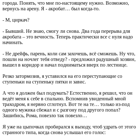
города. Понять, что мне по-настоящему нужно. Возможно,
вернусь на арену. Я - акробат… был когда-то.
- М, циркач?
- Бывший. Не знаю, смогу ли снова. Два года перерыва для
акробата – это вечность. Теперь практически все с нуля надо
начинать.
- Не дрейфь, парень, коли сам захочешь, всё сможешь. Ну что,
пошли на ночлег тебя отведу? - предложил радушный хозяин,
вышел в коридор и начал подниматься вверх по лестнице.
Резко затормозив, я уставился на его переступающие со
ступеньки на ступеньку пятки и завис.
А что я должен был подумать? Естественно, я решил, что он
ведёт меня к себе в спальню. Вспомнив увиденный мной
траходром, я нервно сглотнул. Вот те на те… только из-под
одного мужика сбежал и с разгону под другого попал?
Зашибись, Рома, повезло так повезло…
Я уже на цыпочках пробирался к выходу, чтоб удрать от этого
странного типа, когда снова услышал его голос: