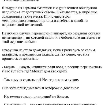
Я выудил из кармана смартфон и с удивлением обнаружил
надпись: «Нет доступных сетей». Оказывается, в мире еще
сохранились такие места. Или существуют
межпространственные порталы и я сейчас в какой-то
параллельной вселенной.
На всякий случай перезагрузил аппарат, но результат остался
неизменным – ни сотовой связи, ни мобильного интернета в
этой деревне не было.
Старушка не стала дожидаться, пока я разберусь со своим
девайсом, и поковыляла дальше. Да так резво, что мне
пришлось ее догонять.
- Бабуль… Бабуль, извините ради бога, а вообще переночевать
у вас тут есть где? Может дом кто сдает?
- Так кому ж сдавать-то? Не ездют к нам чужие.
Она чуть призадумалась и осторожно добавила:
- Ну, ежели токмо привидений не боисси.
- Привидений? – едва не расхохотался я от неожиданности, -