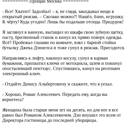
========== Прощай Москва ==========
- Все! Хватит! Задолбал! – я, не глядя, закидывал вещи в
открытый рюкзак. – Сколько можно?! Нашёл, блин, игрушку.
К чёрту! Куда угодно! Лишь бы подальше отсюда. Придурок!
Я заглянул в ванную, вытащил из шкафа свою зубную щетку,
пасту, бритвенный станок и кинул их прямо поверх одежды.
Всё? Пробежал глазами по комнате, взял с барной стойки
бутылку Джека Дэниелса и тоже сунул в рюкзак. Пригодится.
Направляясь к лифту, накинул косуху, сунул в карман
бумажник, прихватил ключи от мотоцикла, шлем и покинул
опостылевший пентхаус. Спустившись, кинул на ресепшен
электронный ключ.
- Отдайте Денису Альбертовичу и скажите, что я уехал.
- Хорошо, Роман Алексеевич. Передать ему, когда вы
вернетесь?
Женщина была старше меня лет на десять, но для нее я все
равно был Романом Алексеевичем. Дэн внушил это всем от
Директора гостиницы до последней уборщицы.