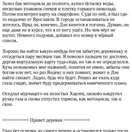
Залил бак мотоцикла до полного, купил бутылку воды,
несколько упаковок снеков и плитку горького шоколада.
Потом посмотрел карту на смартфоне. Судя по ней, я был где-
то недалеко от Ярославля. В городе останавливаться не
хотелось. Вряд ли, конечно, Дэн кинется в погоню. Думаю, он
еще даже не в курсе, что я от него ушёл. Но чем чёрт не
шутит. Немного подумав, добавил его номер в чёрный
список.
Хорошо бы найти какую-нибудь богом забытую деревеньку и
отсидеться пару месяцев там. Я повозил пальцем по дисплею,
дергая виртуальную карту туда-сюда, но так и не определился.
Куча незнакомых мне названий, понятия не имею, забыты они
богом или нет, но раз Яндекс о них помнит, значит и Дэн
найти сможет. Ладно, будь что будет. Решил же ехать куда
глаза глядят, значит буду придерживаться намеченного плана.
Оседлал мурчащего на холостых Харлея, ласково накрутил
ручку газа и снова отпустил тормоза, как мотоцикла, так и
свои.
========== Привет деревня ==========
Гнал без оглядки до самого вечера и остановился только тогда,