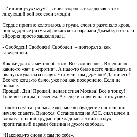
- Йииииюууухххууу! – снова заорал я, вкладывая в этот
ликующий вой все свои эмоции.
Сердце приятно колотилось в груди, словно разгоняло кровь
под задорные ритмы африканского барабана Дже́мбе, и оттого
эйфория просто зашкаливала.
- Свободен! Свободен! Свободен! – повторял я, как
заведенный.
Как же долго я мечтал об этом. Все сомневался. Взвешивал
какие-то «за» и «против». А надо-то было всего лишь взять и
рвануть куда глаза глядят. Что меня там держало? Да ничего!
Все что когда-то было, уже год как похоронено. Если не
больше.
Прощай, Дэн! Прощай, ненавистная Москва! Всё в топку!
Гори всё синим пламенем. А я еще и спляшу на этих углях.
Только спустя три часа езды, моё возбуждение постепенно
начало спадать. Выдохся. Остановился на АЗС, снял шлем и
вдохнул полной грудью прохладный летний воздух,
пропитанный парами бензина и духом свободы.
«Наконец-то снова я сам по себе».