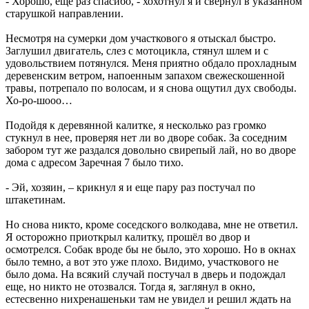
- Хорошо, еще раз спасибо, - хохотнул я и свернул в указанном
старушкой направлении.
Несмотря на сумерки дом участкового я отыскал быстро.
Заглушил двигатель, слез с мотоцикла, стянул шлем и с
удовольствием потянулся. Меня приятно обдало прохладным
деревенским ветром, напоенным запахом свежескошенной
травы, потрепало по волосам, и я снова ощутил дух свободы.
Хо-ро-шооо…
Подойдя к деревянной калитке, я несколько раз громко
стукнул в нее, проверяя нет ли во дворе собак. За соседним
забором тут же раздался довольно свирепый лай, но во дворе
дома с адресом Заречная 7 было тихо.
- Эй, хозяин, – крикнул я и еще пару раз постучал по
штакетинам.
Но снова никто, кроме соседского волкодава, мне не ответил.
Я осторожно приоткрыл калитку, прошёл во двор и
осмотрелся. Собак вроде бы не было, это хорошо. Но в окнах
было темно, а вот это уже плохо. Видимо, участкового не
было дома. На всякий случай постучал в дверь и подождал
еще, но никто не отозвался. Тогда я, заглянул в окно,
естесвенно нихренашеньки там не увидел и решил ждать на