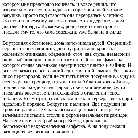
котором мне предстояло ночевать, и вовсе решил, что
изначально все это принадлежало преставившейся ныне
бабушке. Просто под старость она перебралась в летнюю
кухню или времянку, как это называется в деревне, а дом
достался Ричарду. Возможно, родственник или просто
продала ему то, что сама содержать уже была не в силах.
Внутренняя обстановка дома напоминала музей. Старинный
сервант с советской посудой внутри, комод, кровать с
железным спинками, обеденный стол, два стула, невысокий
округлый холодильник и стол кухонный со шкафами, на
котором стояла маленькая электрическая плитка и чайник. И
все это размещалось в одной единственной комнате без каких-
либо перегородок, если не считать печку посередине. Одну из
стен украшала репродукция картины Айвазовского «Ялта», а
под ней на гвозде висел старый советский бинокль, будто
предлагая рассмотреть находящийся в отдалении город
поближе. Несмотря на всю скромность интерьера, здесь царил
идеальный порядок. Вокруг ни пылинки. Две подушки на
кровати, расшитые ярко-красными цветами с пестрыми
зелеными листьями, стояли в форме идеальных пирамидок.
На стене весел пестрый ковер. Комод прикрывала
белоснежная накрахмаленная салфетка. А на полу лежали
разноцветные вязаные половички́.