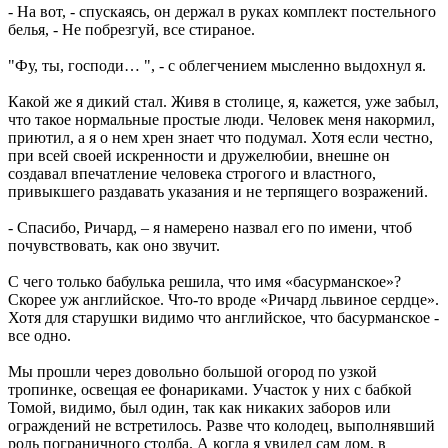
- На вот, - спускаясь, он держал в руках комплект постельного
белья, - Не побрезгуй, все стираное.
"Фу, ты, господи… ", - с облегчением мысленно выдохнул я.
Какой же я дикий стал. Живя в столице, я, кажется, уже забыл,
что такое нормальные простые люди. Человек меня накормил,
приютил, а я о нем хрен знает что подумал. Хотя если честно,
при всей своей искренности и дружелюбии, внешне он
создавал впечатление человека строгого и властного,
привыкшего раздавать указания и не терпящего возражений.
- Спасибо, Ричард, – я намерено назвал его по имени, чтоб
почувствовать, как оно звучит.
С чего только бабулька решила, что имя «басурманское»?
Скорее уж английское. Что-то вроде «Ричард львиное сердце».
Хотя для старушки видимо что английское, что басурманское -
все одно.
Мы прошли через довольно большой огород по узкой
тропинке, освещая ее фонариками. Участок у них с бабкой
Томой, видимо, был один, так как никаких заборов или
ограждений не встретилось. Разве что колодец, выполнявший
роль пограничного столба. А когда я увидел сам дом, в