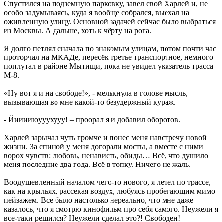
Спустился на подземную парковку, завел свой Харлей и, не
особо задумываясь, куда я вообще собрался, выехал на
оживленную улицу. Основной задачей сейчас было выбраться
из Москвы. А дальше, хоть к чёрту на рога.
Я долго петлял сначала по знакомым улицам, потом почти час
проторчал на МКАДе, пересёк третье транспортное, немного
поплутал в районе Мытищи, пока не увидел указатель трасса
М-8.
«Ну вот я и на свободе!», - мелькнула в голове мысль,
вызывающая во мне какой-то безудержный кураж.
- Йииииюууухууу! – проорал я и добавил оборотов.
Харлей зарычал чуть громче и понес меня навстречу новой
жизни. За спиной у меня догорали мосты, а вместе с ними
ворох чувств: любовь, ненависть, обиды… Всё, что душило
меня последние два года. Всё в топку. Ничего не жаль.
Воодушевленный началом чего-то нового, я летел по трассе,
как на крыльях, рассекая воздух, любуясь пробегающим мимо
пейзажем. Все было настолько нереально, что мне даже
казалось, что я смотрю кинофильм про себя самого. Неужели я
все-таки решился? Неужели сделал это?! Свободен!