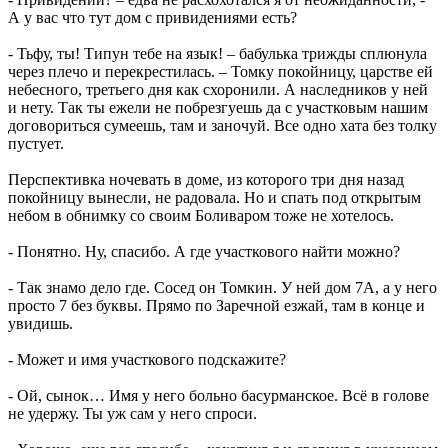
А у вас что тут дом с привидениями есть?
- Тьфу, ты! Типун тебе на язык! – бабулька трижды сплюнула
через плечо и перекрестилась. – Томку покойницу, царстве ей
небесного, третьего дня как схоронили. А наследников у ней
и нету. Так ты ежели не побрезгуешь да с участковым нашим
договориться сумеешь, там и заночуй. Все одно хата без толку
пустует.
Перспективка ночевать в доме, из которого три дня назад
покойницу вынесли, не радовала. Но и спать под открытым
небом в обнимку со своим Боливаром тоже не хотелось.
- Понятно. Ну, спасибо. А где участкового найти можно?
- Так знамо дело где. Сосед он Томкин. У ней дом 7А, а у него
просто 7 без буквы. Прямо по Заречной езжай, там в конце и
увидишь.
- Может и имя участкового подскажите?
- Ой, сынок… Имя у него больно басурманское. Всё в голове
не удержу. Ты уж сам у него спроси.