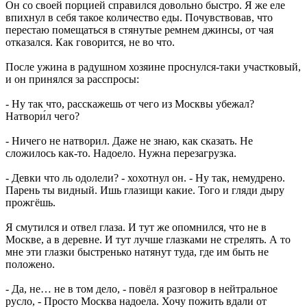
Он со своей порцией справился довольно быстро. Я же еле
впихнул в себя такое количество еды. Почувствовав, что
перестаю помещаться в стянутые ремнем джинсы, от чая
отказался. Как говорится, не во что.
После ужина в радушном хозяине проснулся-таки участковый,
и он принялся за расспросы:
- Ну так что, расскажешь от чего из Москвы убежал?
Натвори́л чего?
- Ничего не натворил. Даже не знаю, как сказать. Не
сложилось как-то. Надоело. Нужна перезагрузка.
- Девки что ль одолели? - хохотнул он. - Ну так, немудрено.
Парень ты видный. Ишь глазищи какие. Того и гляди дыру
прожгёшь.
Я смутился и отвел глаза. И тут же опомнился, что не в
Москве, а в деревне. И тут лучше глазками не стрелять. А то
мне эти глазки быстренько натянут туда, где им быть не
положено.
- Да, не… не в том дело, - повёл я разговор в нейтральное
русло, - Просто Москва надоела. Хочу пожить вдали от