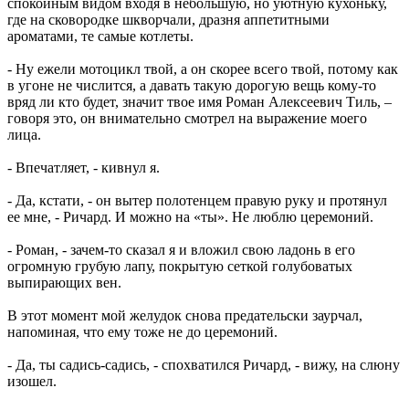
спокойным видом входя в небольшую, но уютную кухоньку,
где на сковородке шкворчали, дразня аппетитными
ароматами, те самые котлеты.
- Ну ежели мотоцикл твой, а он скорее всего твой, потому как
в угоне не числится, а давать такую дорогую вещь кому-то
вряд ли кто будет, значит твое имя Роман Алексеевич Тиль, –
говоря это, он внимательно смотрел на выражение моего
лица.
- Впечатляет, - кивнул я.
- Да, кстати, - он вытер полотенцем правую руку и протянул
ее мне, - Ричард. И можно на «ты». Не люблю церемоний.
- Роман, - зачем-то сказал я и вложил свою ладонь в его
огромную грубую лапу, покрытую сеткой голубоватых
выпирающих вен.
В этот момент мой желудок снова предательски заурчал,
напоминая, что ему тоже не до церемоний.
- Да, ты садись-садись, - спохватился Ричард, - вижу, на слюну
изошел.