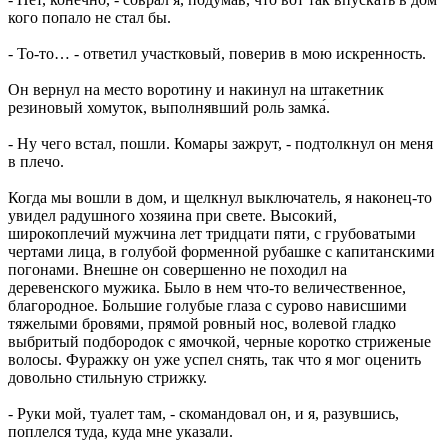
кого попало не стал бы.
- То-то… - ответил участковый, поверив в мою искренность.
Он вернул на место воротину и накинул на штакетник
резиновый хомуток, выполнявший роль замка́.
- Ну чего встал, пошли. Комары зажрут, - подтолкнул он меня
в плечо.
Когда мы вошли в дом, и щелкнул выключатель, я наконец-то
увидел радушного хозяина при свете. Высокий,
широкоплечий мужчина лет тридцати пяти, с грубоватыми
чертами лица, в голубой форменной рубашке с капитанскими
погонами. Внешне он совершенно не походил на
деревенского мужика. Было в нем что-то величественное,
благородное. Большие голубые глаза с сурово нависшими
тяжелыми бровями, прямой ровный нос, волевой гладко
выбритый подбородок с ямочкой, черные коротко стриженые
волосы. Фуражку он уже успел снять, так что я мог оценить
довольно стильную стрижку.
- Руки мой, туалет там, - скомандовал он, и я, разувшись,
поплелся туда, куда мне указали.