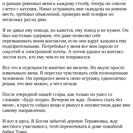
и раньше ревновал меня к каждому столбу, теперь он совсем
слетел с катушек. Начал устраивать мне скандалы на ровном
месте, требовал объяснений, проверял мой телефон по
нескольку раз на дню.
Я не давал ему повода, но кажется, ему повод и не нужен. Он
был настолько одержим, что даже позволял себе
перезванивать моим контактам, если они вдруг казались ему
подозрительными. Потребовал у меня все мои пароли от
соцсетей и электронной почты. А потом удалил из контакт-
листов всех, кто ему чем-то не понравился.
Все это в отдельности конечно же мелочи. Но вкупе просто
изматывало меня. Я перестал чувствовать себя полноценным
человеком. Он превратил меня в свою игрушку, единолично
решая, что мне можно, а чего нельзя.
После очередной нашей ссоры, как только он ушел со
словами: «Буду поздно. Вечером не жди. Ложись спать без
меня», я просто собрал вещи и рванул в неизвестном даже мне
самому направлении.
И вот я здесь. В Богом забытой деревне Терьяновка, жду
местного участкового, чтоб переночевать в доме покойной
бабки Томы.