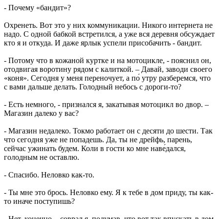
- Почему «бандит»?
Охренеть. Вот это у них коммуникации. Никого интернета не
надо. С одной бабкой встретился, а уже вся деревня обсуждает
кто я и откуда. И даже ярлык успели присобачить - бандит.
- Потому что в кожаной куртке и на мотоцикле, - пояснил он,
отодвигая воротину рядом с калиткой. – Давай, заводи своего
«коня». Сегодня у меня переночует, а по́ утру разберемся, что
с вами дальше делать. Голодный небось с дороги-то?
- Есть немного, - признался я, закатывая мотоцикл во двор. –
Магазин далеко у вас?
- Магазин недалеко. Токмо работает он с десяти до шести. Так
что сегодня уже не попадешь. Да, ты не дрейфь, парень,
сейчас ужинать будем. Коли в гости ко мне наве́дался,
голодным не оставлю.
- Спасибо. Неловко как-то.
- Ты мне это брось. Неловко ему. Я к тебе в дом приду, ты как-
то иначе поступишь?
- Нет, конечно, - соврал я, подумав, что вот так впускать в дом