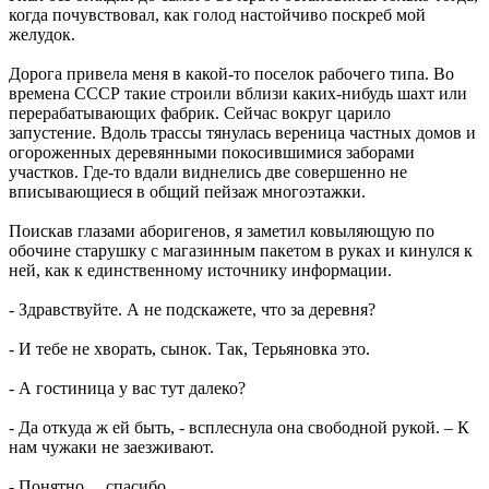
когда почувствовал, как голод настойчиво поскреб мой
желудок.
Дорога привела меня в какой-то поселок рабочего типа. Во
времена СССР такие строили вблизи каких-нибудь шахт или
перерабатывающих фабрик. Сейчас вокруг царило
запустение. Вдоль трассы тянулась вереница частных домов и
огороженных деревянными покосившимися заборами
участков. Где-то вдали виднелись две совершенно не
вписывающиеся в общий пейзаж многоэтажки.
Поискав глазами аборигенов, я заметил ковыляющую по
обочине старушку с магазинным пакетом в руках и кинулся к
ней, как к единственному источнику информации.
- Здравствуйте. А не подскажете, что за деревня?
- И тебе не хворать, сынок. Так, Терьяновка это.
- А гостиница у вас тут далеко?
- Да откуда ж ей быть, - всплеснула она свободной рукой. – К
нам чужаки не заезживают.
- Понятно… спасибо…