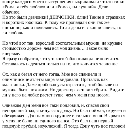
конце каждого моего выступления выкрикивали что-то типа:
«Рома, я тебя люблю» или «Ромео, ты лучший». Дело
обычное.
Но это были девчонки! ДЕВЧОНКИ, блин! Такие в стразиках
и коротких юбочках. К тому же пропадали они так же
внезапно, как и появлялись. То ли деньги заканчивались, то
ли любовь.
Но чтоб вот так, взрослый состоятельный мужик, на крузаке
стоимостью дороже, чем вся моя жизнь… Такое было
впервые.
Я сразу сообразил, что у такого бабло никогда не кончится.
Оставалось надеяться только на то, что кончится терпение.
Ох, как я бегал от него тогда. Мне все спаниели и
олимпийские атлеты мира завидовали. Прятался, как
мальчишка. Даже пробовал усы отрастить, чтоб больше на
мужика быть похожим. Но директор заставил сбрить. Видите
ли у него на лобке растет гуще, чем у меня под носом.
Однажды Дэн меня все-таки подловил, и, спасая свой
непорочный зад, я кинулся в драку. Но был пойман, скручен и
обездвижен. Дэн намного крупнее и сильнее меня. Вырваться
у меня не было ни единого шанса. Это был наш первый
поцелуй: грубый, неуклюжий. Я тогда Дэну чуть нос головой