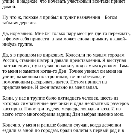
улице, в надежде, что ночевать участковый все-таки придет
домой.
Ну что ж, похоже я прибыл в пункт назначения – Богом
забытая деревня.
Да, нормально. Мне бы только пару месяцев где-то переждать,
в форму себя привести, а там может снова примкну к какой-
нибудь труппе.
Да, я в прошлом из цирковых. Колесили по малым городам
России, ставили шатер и давали представления. Я выступал
на трапециях, ну и гулял по канату под самым куполом. Там-
то меня и заметил когда-то Дэн. Точнее увидел он меня на
улице, лазающим по стропилам, точно обезьяна, и
помогающим раскрывать шатер. Потом пришел на
представление. И окончательно на меня запал.
Блин, у нас в труппе было пятнадцать человек, шесть из
которых симпатичные девчонки и одна необъятных размеров
кассирша. Плюс три пуделя, медведь, лошадь и коза. И из
всего этого многообразия задниц Дэн выбрал именно мою.
Конечно, у меня и раньше бывали случаи, когда девчонки
ездили за мной по городам, брали билеты в первый ряд и в