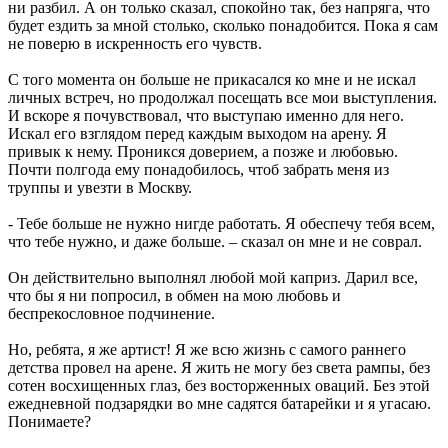
ни разбил. А он только сказал, спокойно так, без напряга, что
будет ездить за мной столько, сколько понадобится. Пока я сам
не поверю в искренность его чувств.
С того момента он больше не прикасался ко мне и не искал
личных встреч, но продолжал посещать все мои выступления.
И вскоре я почувствовал, что выступаю именно для него.
Искал его взглядом перед каждым выходом на арену. Я
привык к нему. Проникся доверием, а позже и любовью.
Почти полгода ему понадобилось, чтоб забрать меня из
труппы и увезти в Москву.
- Тебе больше не нужно нигде работать. Я обеспечу тебя всем,
что тебе нужно, и даже больше. – сказал он мне и не соврал.
Он действительно выполнял любой мой каприз. Дарил все,
что бы я ни попросил, в обмен на мою любовь и
беспрекословное подчинение.
Но, ребята, я же артист! Я же всю жизнь с самого раннего
детства провел на арене. Я жить не могу без света рампы, без
сотен восхищенных глаз, без восторженных оваций. Без этой
ежедневной подзарядки во мне садятся батарейки и я угасаю.
Понимаете?