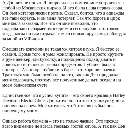
А Дэн вот не понял. Я попросил его помочь мне устроиться в
любой из Московских цирков. И это была наша первая ссора.
Он был категорически против. Сказал, боится, что я однажды
все-таки сорвусь, и он меня потеряет. Так что дорога в цирк
мне была заказана. Все что он мне позволил, это
подрабатывать барменом в одном из его клубов и то только
тогда, когда он сам отдыхал там со своими друзьями, наблюдая
за мной из VIP-ложи.
Смешивать коктейли не такая уж хитрая наука. Я быстро ее
освоил. Кроме того, я умел жонглировать. Не просто крутить
в руке шейкер или бутылку, а полноценно подкидывать и
ловить по пять-шесть разных предметов. Публика была в
восторге. А восторг публики в баре – это хорошие чаевые.
Тратиться мне было особо не на что, так как Дэн продолжал
меня содержать, поэтому все полученные деньги оседали на
моем банковском счете.
Единственное что я успел купить – это своего красавца Harley
Davidson Electra Glide. Дэн хотел оплатить и эту покупку, но я
настоял на своем. Мне хотелось, чтоб этот зверь был по-
настоящему моим.
Однако работа бармена – это не только чаевые. Это прежде
всего внимание не всегда трезвых гостей клуба. А так как Дэн