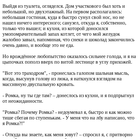
Выйдя из туалета, огляделся. Дом участкового был хоть и
небольшой, но двухэтажный. На первом располагались:
небольшая гостиная, куда я быстро сунул свой нос, но не
нашел ничего интересного; санузел, откуда я, собственно,
только что вышел; и кухня, из которой доносился
умопомрачительный запах котлет, от чего мой желудок
жалобно завыл, напоминая, что снеки и шоколад закончились
очень давно, и вообще это не еда.
Но врождённое любопытство оказалось сильнее голода, и я на
цыпочках пополз вверх по витой лестнице в углу прихожей.
"Вот это траходром", - пронеслась галопом шальная мысль,
когда, высунув голову из люка, я наткнулся взглядом на
массивную двуспальную кровать.
- Ромка, ну ты где там? – донеслось из кухни, и я подпрыгнул
от неожиданности.
"Ромка? Почему Ромка? - недоумевал я, быстро и как можно
тише сбегая по ступенькам. - У меня что на лбу написано, что
я Ромка?!"
- Откуда вы знаете, как меня зовут? – спросил я, с притворно