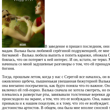
В заведение я пришел последним, они
мадам. Валька была любимой серёгиной подруженцией, ее мне п
бигмамой - Валька любила выпить и попеть караоки, обожала Се
боялась, что он потеряет к ней интерес. И он, кстати, не терял
начинала со мной задушевные разговоры о том, что ей принадле
богиня.
Тогда, прошлым летом, когда у нас с Серегой все началось, он 
оживленно щебеча, пышненькая увешанная бижутерией Валька и 
она внезапно посерьезнела, как будто поняла что-то важное. Он
включил ей гей-порно. Валька сначала не хотела смотреть, но 
плевались в разверстые рты, завязывали толстенные веревки дру
происходило на экране, а тем, что это ее возбуждало. Она, нако
привыкла и к нашим поцелуям, и к тому, что это ее возбуждает
достоинства артистов. В общем, она была мне вполне сносной 