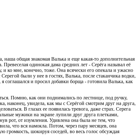
, наша общая знакомая Валька и еще какая-то дополнительная
 Превеселая одинокая дама средних лет - Серёга называл её
 и ко мне, конечно, тоже. Она всячески его опекала и ужасно
с Серегой были у нее в гостях, Валька, после стаканчика водки,
 я соглашался и просил добавки борща - готовила Валька, как
иться. Помню, как они поднимались по лестнице, под ручку,
а, наконец, увидела, как мы с Серёгой смотрим друг на друга,
ловаться. В глазах ее появилась тревога, даже страх. Серега
утальные мужики на экране лупили друг друга плетками,
нув рот, от изумления. Удивлена она была не тем, что
вила, что вся намокла. Потом, через пару месяцев, она
ую громкость, шокируя соседей, во весь голос обсуждая