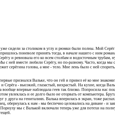
 уже сидели за столиком в углу и рюмки были полны. Мой Серёга
ришлось поневоле принять тогда, в начале нашего с ним романа.
рёгу и ревновала его ко всем столбам и водосточным трубам, ну,
. Мы с ней вместе любили Серёгу, но по-разному. Часто, когда мы 
жит серёгина голова, а мне - тело. Мне лень было с ней спорить,
впервые признался Вальке, что он гей и привел её ко мне знаком
Серёга - высокий, глазастый, вихрастый. На кухне, когда Вальк
а вообще впервые наблюдала геев так близко. Попросила нас поце
потом увлеклась и ее долго было не оторвать от компьютера. Бр
г у друга на гениталиях. Валька вперилась в экран, тоже распах
нец, обернулась к нам - мы беспечно целовались на диване - и зая
. Порнуху мы с Валькой включали теперь уже для потехи на полн
тещей.