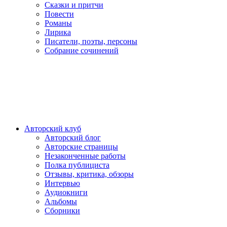
Сказки и притчи
Повести
Романы
Лирика
Писатели, поэты, персоны
Собрание сочинений
Авторский клуб
Авторский блог
Авторские страницы
Незаконченные работы
Полка публициста
Отзывы, критика, обзоры
Интервью
Аудиокниги
Альбомы
Сборники