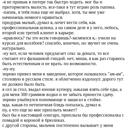
-я не привык в питере так быстро ходить. мог бы и
притормозить малость. все-таки я тут играю роль папика.
-папик, я тебя пока еще не выбрал. хотя, ты мне уже
начинаешь немного нравиться.
придурак малый,-думал я,-хочет вести себя, как
профессиональная шлюха, а на самом деле я у него, небось,
второй или третий клиент в карьере.
-нравлюсь? ты это всем говоришь?-засмеялся я,- учили на
курсах для коллбоев? спасибо, конечно, но звучит не очень
натурально.
-ну вот, если человек предлагает секс за деньги, то все
считают его фальшивой гнидой. нет, миша, я как раз стараюсь
быть естественным и не врать. по возможности.
-ну-ну.
энрико привел меня в заведение, которое называлось "ам-ам",
столовую в русском стиле. я облегченно вздохнул: дорого тут
не должно было быть.
я сел за стол, выдал юноше купюру, наказав взять себе еды, а
для меня 300 граммов водки и не забыть принести сдачу.
энрико улыбнулся понимающе и зашагал к стойке.
мда. какая-то нетипичная блядь попалась, думал я.
ну, а что еще ко мне приплыть может?
был бы я настоящий олигарх, приплыла бы профессионалка с
помадой и короной в брюликах.
с другой стороны, мальчик постепенно вызывает у меня