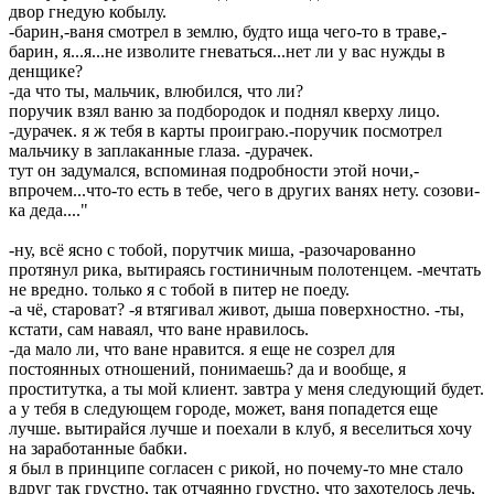
двор гнедую кобылу.
-барин,-ваня смотрел в землю, будто ища чего-то в траве,-
барин, я...я...не изволите гневаться...нет ли у вас нужды в
денщике?
-да что ты, мальчик, влюбился, что ли?
поручик взял ваню за подбородок и поднял кверху лицо.
-дурачек. я ж тебя в карты проиграю.-поручик посмотрел
мальчику в заплаканные глаза. -дурачек.
тут он задумался, вспоминая подробности этой ночи,-
впрочем...что-то есть в тебе, чего в других ванях нету. созови-
ка деда...."
-ну, всё ясно с тобой, порутчик миша, -разочарованно
протянул рика, вытираясь гостиничным полотенцем. -мечтать
не вредно. только я с тобой в питер не поеду.
-а чё, староват? -я втягивал живот, дыша поверхностно. -ты,
кстати, сам наваял, что ване нравилось.
-да мало ли, что ване нравится. я еще не созрел для
постоянных отношений, понимаешь? да и вообще, я
проститутка, а ты мой клиент. завтра у меня следующий будет.
а у тебя в следующем городе, может, ваня попадется еще
лучше. вытирайся лучше и поехали в клуб, я веселиться хочу
на заработанные бабки.
я был в принципе согласен с рикой, но почему-то мне стало
вдруг так грустно, так отчаянно грустно, что захотелось лечь,