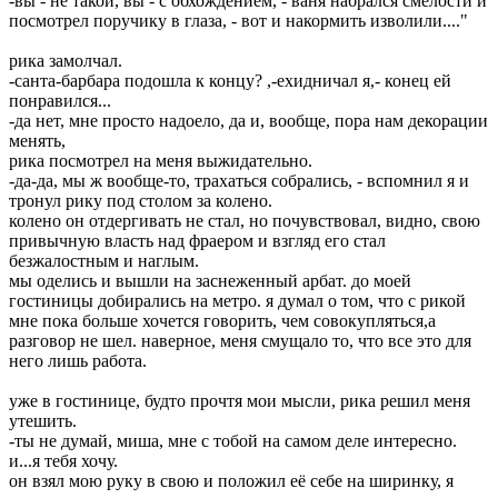
-вы - не такой, вы - с обхождением, - ваня набрался смелости и
посмотрел поручику в глаза, - вот и накормить изволили...."
рика замолчал.
-санта-барбара подошла к концу? ,-ехидничал я,- конец ей
понравился...
-да нет, мне просто надоело, да и, вообще, пора нам декорации
менять,
рика посмотрел на меня выжидательно.
-да-да, мы ж вообще-то, трахаться собрались, - вспомнил я и
тронул рику под столом за колено.
колено он отдергивать не стал, но почувствовал, видно, свою
привычную власть над фраером и взгляд его стал
безжалостным и наглым.
мы оделись и вышли на заснеженный арбат. до моей
гостиницы добирались на метро. я думал о том, что с рикой
мне пока больше хочется говорить, чем совокупляться,а
разговор не шел. наверное, меня смущало то, что все это для
него лишь работа.
уже в гостинице, будто прочтя мои мысли, рика решил меня
утешить.
-ты не думай, миша, мне с тобой на самом деле интересно.
и...я тебя хочу.
он взял мою руку в свою и положил её себе на ширинку, я