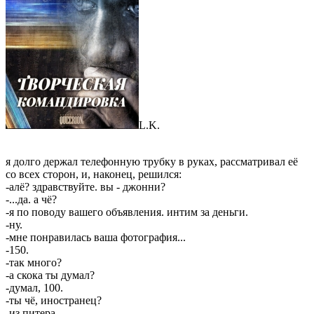
L.K.
я долго держал телефонную трубку в руках, рассматривал её
со всех сторон, и, наконец, решился:
-алё? здравствуйте. вы - джонни?
-...да. а чё?
-я по поводу вашего объявления. интим за деньги.
-ну.
-мне понравилась ваша фотография...
-150.
-так много?
-а скока ты думал?
-думал, 100.
-ты чё, иностранец?
-из питера.