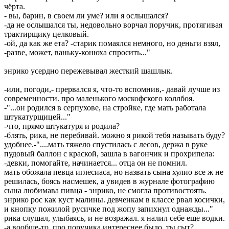
чёрта.
- вы, барин, в своем ли уме? или я ослышался?
-да не ослышался ты, недовольно ворчал поручик, протягивая
трактирщику целковый.
-ой, да как же ета? -старик помаялся немного, но деньги взял,
-разве, может, ваньку-конюха спросить..."
энрико усердно пережевывал жесткий шашлык.
-или, погоди,- прервался я, что-то вспомнив,- давай лучше из
современности. про маленького москофского коллбоя.
-"...он родился в серпухове, на стройке, где мать работала
штукатурщицей..."
-что, прямо штукатуря и родила?
-блять, рика, не перебивай. можно я рикой тебя называть буду?
удобнее.-"....мать тяжело спустилась с лесов, держа в руке
пудовый баллон с краской, зашла в вагончик и прохрипела:
-девки, помогайте, начинается... отца он не помнил.
мать обожала певца иглесиаса, но назвать сына хулио все ж не
решилась, боясь насмешек, а увидев в журнале фотографию
сына любимава пивца - энрико, не смогла противостоять.
энрико рос как куст малины. девченкам в классе рвал косички,
и кнопку пожилой русичке под жопу запихнул однажды..."
рика слушал, улыбаясь, и не возражал. я налил себе еще водки.
-а вообще-то, про поручика интереснее было, ты сыт?