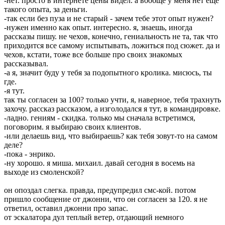
-нет. просто в интернете цены видел. а вообще у меня нет еще
такого опыта, за деньги.
-так если без пуза и не старый - зачем тебе этот опыт нужен?
-нужен именно как опыт. интересно. я, знаешь, иногда
рассказы пишу. не чехов, конечно, гениальность не та, так что
приходится все самому испытывать, ложиться под сюжет. да и
чехов, кстати, тоже все больше про своих знакомых
рассказывал.
-а я, значит буду у тебя за подопытного кролика. мисюсь, ты
где.
-я тут.
так ты согласен за 100? только учти, я, наверное, тебя трахнуть
захочу. рассказ рассказом, а изголодался я тут, в командировке.
-ладно. гениям - скидка. только мы сначала встретимся,
поговорим. я выбираю своих клиентов.
-или делаешь вид, что выбираешь? как тебя зовут-то на самом
деле?
-пока - энрико.
-ну хорошо. я миша. михаил. давай сегодня в восемь на
выходе из смоленской?
он опоздал слегка. правда, предупредил смс-кой. потом
пришло сообщение от джонни, что он согласен за 120. я не
ответил, оставил джонни про запас.
от эскалатора дул теплый ветер, отдающий немного