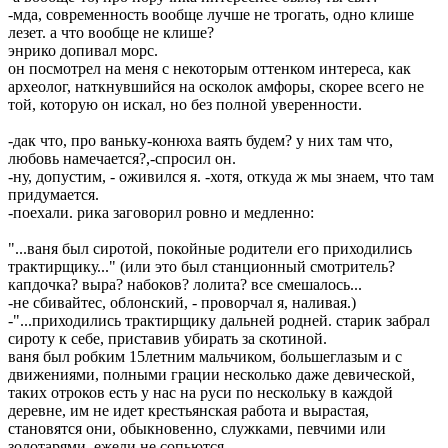
-мда, современность вообще лучше не трогать, одно клише
лезет. а что вообще не клише?
энрико допивал морс.
он посмотрел на меня с некоторым оттенком интереса, как
археолог, наткнувшийся на осколок амфоры, скорее всего не
той, которую он искал, но без полной уверенности.
-дак что, про ваньку-конюха ваять будем? у них там что,
любовь намечается?,-спросил он.
-ну, допустим, - оживился я. -хотя, откуда ж мы знаем, что там
придумается.
-поехали. рика заговорил ровно и медленно:
"...ваня был сиротой, покойные родители его приходились
трактирщику..." (или это был станционный смотритель?
капдочка? выра? набоков? лолита? все смешалось...
-не сбивайтес, облонский, - проворчал я, наливая.)
-"...приходились трактирщику дальней родней. старик забрал
сироту к себе, приставив убирать за скотиной.
ваня был робким 15летним мальчиком, большеглазым и с
движениями, полными грации несколько даже девической,
таких отроков есть у нас на руси по нескольку в каждой
деревне, им не идет крестьянская работа и вырастая,
становятся они, обыкновенно, служками, певчими или
золотарями, ежели не сопьются.