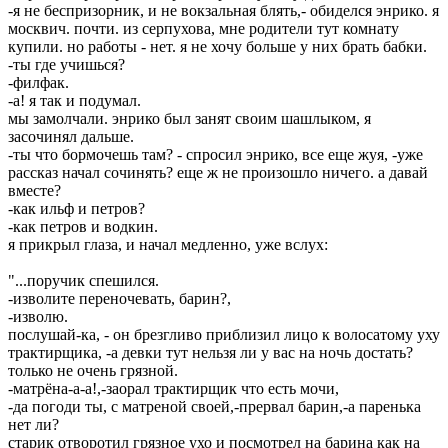
-я не беспризорник, и не вокзальная блять,- обиделся энрико. я
москвич. почти. из серпухова, мне родители тут комнату
купили. но работы - нет. я не хочу больше у них брать бабки.
-ты где учишься?
-филфак.
-а! я так и подумал.
мы замолчали. энрико был занят своим шашлыком, я
засочинял дальше.
-ты что бормочешь там? - спросил энрико, все еще жуя, -уже
рассказ начал сочинять? еще ж не произошло ничего. а давай
вместе?
-как ильф и петров?
-как петров и водкин.
я прикрыл глаза, и начал медленно, уже вслух:
"...поручик спешился.
-изволите переночевать, барин?,
-изволю.
послушай-ка, - он брезгливо приблизил лицо к волосатому уху
трактирщика, -а девки тут нельзя ли у вас на ночь достать?
только не очень грязной.
-матрёна-а-а!,-заорал трактирщик что есть мочи,
-да погоди ты, с матреной своей,-прервал барин,-а паренька
нет ли?
старик отворотил грязное ухо и посмотрел на барина как на