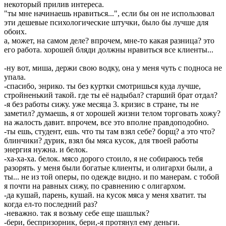
некоторый прилив интереса.
"ты мне начинаешь нравиться...", если бы он не использовал
эти дешевые психологические штучки, было бы лучше для
обоих.
а, может, на самом деле? впрочем, мне-то какая разница? это
его работа. хорошей бляди должны нравиться все клиенты...
-ну вот, миша, держи свою водку, она у меня чуть с подноса не
упала.
-спасибо, энрико. ты без куртки смотришься куда лучше,
стройненький такой. где ты её надыбал? старший брат отдал?
-я без работы сижу. уже месяца 3. кризис в стране, ты не
заметил? думаешь, я от хорошей жизни телом торговать хожу?
на жалость давит. впрочем, все это вполне правдоподобно.
-ты ешь, студент, ешь. что ты там взял себе? борщ? а это что?
блинчики? дурик, взял бы мяса кусок, для твоей работы
энергия нужна. и белок.
-ха-ха-ха. белок. мясо дорого стоило, я не собираюсь тебя
разорять. у меня были богатые клиенты, и олигархи были, а
ты... не из той оперы, по одежде видно. и по манерам. с тобой
я почти на равных сижу, по сравнению с олигархом.
-да кушай, парень, кушай. на кусок мяса у меня хватит. ты
когда ел-то последний раз?
-неважно. так я возьму себе еще шашлык?
-бери, беспризорник, бери,-я протянул ему деньги.