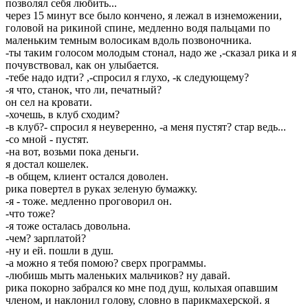
позволял себя любить...
через 15 минут все было кончено, я лежал в изнеможении,
головой на рикиной спине, медленно водя пальцами по
маленьким темным волосикам вдоль позвоночника.
-ты таким голосом молодым стонал, надо же ,-сказал рика и я
почувствовал, как он улыбается.
-тебе надо идти? ,-спросил я глухо, -к следующему?
-я что, станок, что ли, печатный?
он сел на кровати.
-хочешь, в клуб сходим?
-в клуб?- спросил я неуверенно, -а меня пустят? стар ведь...
-со мной - пустят.
-на вот, возьми пока деньги.
я достал кошелек.
-в общем, клиент остался доволен.
рика повертел в руках зеленую бумажку.
-я - тоже. медленно проговорил он.
-что тоже?
-я тоже осталась довольна.
-чем? зарплатой?
-ну и ей. пошли в душ.
-а можно я тебя помою? сверх программы.
-любишь мыть маленьких мальчиков? ну давай.
рика покорно забрался ко мне под душ, колыхая опавшим
членом, и наклонил голову, словно в парикмахерской. я