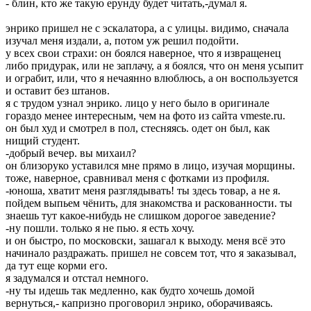
- блин, кто же такую ерунду будет читать,-думал я.
энрико пришел не с эскалатора, а с улицы. видимо, сначала
изучал меня издали, а, потом уж решил подойти.
у всех свои страхи: он боялся наверное, что я извращенец
либо придурак, или не заплачу, а я боялся, что он меня усыпит
и ограбит, или, что я нечаянно влюблюсь, а он воспользуется
и оставит без штанов.
я с трудом узнал энрико. лицо у него было в оригинале
гораздо менее интересным, чем на фото из сайта vmeste.ru.
он был худ и смотрел в пол, стесняясь. одет он был, как
нищий студент.
-добрый вечер. вы михаил?
он близоруко уставился мне прямо в лицо, изучая морщины.
тоже, наверное, сравнивал меня с фотками из профиля.
-юноша, хватит меня разглядывать! ты здесь товар, а не я.
пойдем выпьем чёнить, для знакомства и раскованности. ты
знаешь тут какое-нибудь не слишком дорогое заведение?
-ну пошли. только я не пью. я есть хочу.
и он быстро, по московски, зашагал к выходу. меня всё это
начинало раздражать. пришел не совсем тот, что я заказывал,
да тут еще корми его.
я задумался и отстал немного.
-ну ты идешь так медленно, как будто хочешь домой
вернуться,- капризно проговорил энрико, оборачиваясь.