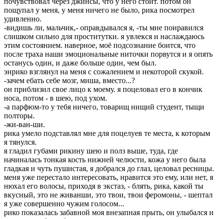
почувствовал через джинсы, что у него стоит. потом он
пощупал у меня, у меня ничего не было, рика посмотрел
удивленно.
-видишь ли, мальчик,- оправдывался я, -ты мне понравился
слишком сильно для проститутки. я увлекся и наслаждаюсь
этим состоянием. наверное, моё подсознание боится, что
после траха наши эмоциональные ниточки порвутся и я опять
останусь один, и даже больше один, чем был.
энрико взглянул на меня с сожалением и некоторой скукой.
-зачем ебать себе мозг, миша, вместо...?
он приблизил свое лицо к моему. я поцеловал его в кончик
носа, потом - в шею, под ухом.
-а парфюм-то у тебя ничего, товарищ нищий студент, тыщи
полторы.
-жи-ван-ши.
рика умело подставлял мне для поцелуев те места, к которым
я тянулся.
я гладил губами рикину шею и полз выше, туда, где
начиналась тонкая кость нижней челюсти, кожа у него была
гладкая и чуть пушистая, я добрался до глаз, целовал ресницы.
меня уже перестало интересовать, нравится это ему, или нет, я
нюхал его волосы, приходя в экстаз, - блять, рика, какой ты
вкусный, это не живанши, это твои, твои феромоны, - шептал
я уже совершенно чужим голосом...
рико показалась забавной моя внезапная прыть, он улыбался и