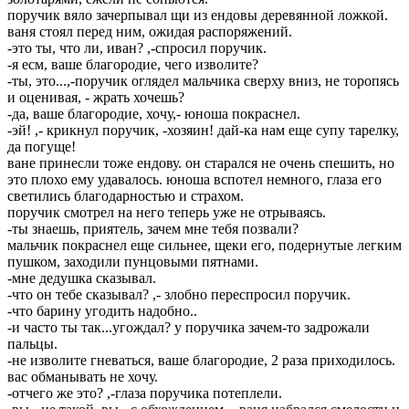
поручик вяло зачерпывал щи из ендовы деревянной ложкой.
ваня стоял перед ним, ожидая распоряжений.
-это ты, что ли, иван? ,-спросил поручик.
-я есм, ваше благородие, чего изволите?
-ты, это...,-поручик оглядел мальчика сверху вниз, не торопясь
и оценивая, - жрать хочешь?
-да, ваше благородие, хочу,- юноша покраснел.
-эй! ,- крикнул поручик, -хозяин! дай-ка нам еще супу тарелку,
да погуще!
ване принесли тоже ендову. он старался не очень спешить, но
это плохо ему удавалось. юноша вспотел немного, глаза его
светились благодарностью и страхом.
поручик смотрел на него теперь уже не отрываясь.
-ты знаешь, приятель, зачем мне тебя позвали?
мальчик покраснел еще сильнее, щеки его, подернутые легким
пушком, заходили пунцовыми пятнами.
-мне дедушка сказывал.
-что он тебе сказывал? ,- злобно переспросил поручик.
-что барину угодить надобно..
-и часто ты так...угождал? у поручика зачем-то задрожали
пальцы.
-не изволите гневаться, ваше благородие, 2 раза приходилось.
вас обманывать не хочу.
-отчего же это? ,-глаза поручика потеплели.