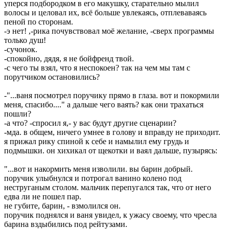
уперся подбородком в его макушку, старательно мылил
волосы и целовал их, всё больше увлекаясь, отплеваваясь
пеной по сторонам.
-э нет! ,-рика почувствовал моё желание, -сверх программы
только душ!
-сучонок.
-спокойно, дядя, я не бойфренд твой.
-с чего ты взял, что я неспокоен? так на чем мы там с
порутчиком остановились?
-"...ваня посмотрел поручику прямо в глаза. вот и покормили
меня, спасибо...." а дальше чего ваять? как они трахаться
пошли?
-а что? -спросил я,- у вас будут другие сценарии?
-мда. в общем, ничего умнее в голову и вправду не приходит.
я прижал рику спиной к себе и намылил ему грудь и
подмышки. он хихикал от щекотки и ваял дальше, пузырясь:
"...вот и накормить меня изволили. вы барин добрый.
поручик улыбнулся и потрогал ванино колено под
неструганым столом. мальчик перепугался так, что от него
едва ли не пошел пар.
не губите, барин, - взмолился он.
поручик поднялся и ваня увидел, к ужасу своему, что чресла
барина вздыбились под рейтузами.