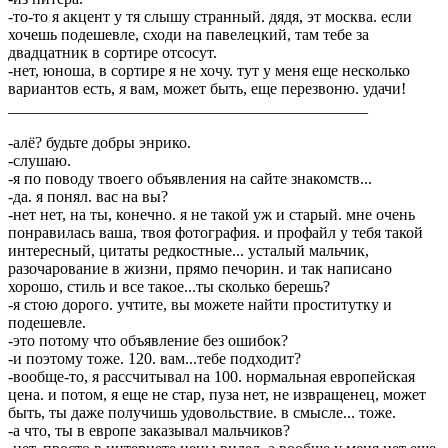
-то-то я акцент у тя слышу странный. дядя, эт москва. если
хочешь подешевле, сходи на павелецкий, там тебе за
двадцатник в сортире отсосут.
-нет, юноша, в сортире я не хочу. тут у меня еще несколько
вариантов есть, я вам, может быть, еще перезвоню. удачи!
_____________________________________________
-алё? будьте добры энрико.
-слушаю.
-я по поводу твоего объявления на сайте знакомств...
-да. я понял. вас на вы?
-нет нет, на ты, конечно. я не такой уж и старый. мне очень
понравилась ваша, твоя фотография. и профайл у тебя такой
интересный, цитаты редкостные... усталый мальчик,
разочарование в жизни, прямо печорин. и так написано
хорошо, стиль и все такое...ты сколько берешь?
-я стою дорого. учтите, вы можете найти проститутку и
подешевле.
-это потому что объявление без ошибок?
-и поэтому тоже. 120. вам...тебе подходит?
-вообще-то, я рассчитывал на 100. нормальная европейская
цена. и потом, я еще не стар, пуза нет, не извращенец, может
быть, ты даже получишь удовольствие. в смысле... тоже.
-а что, ты в европе заказывал мальчиков?