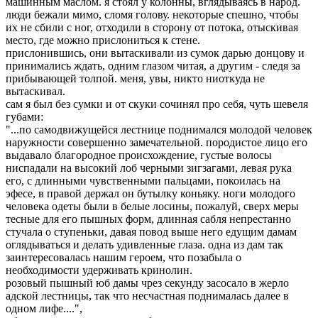
машинным маслом. я стоял у колонны, вглядываясь в народ.
люди бежали мимо, сломя голову. некоторые спешно, чтобы
их не сбили с ног, отходили в сторону от потока, отыскивая
место, где можно прислониться к стене.
прислонившись, они вытаскивали из сумок дарью донцову и
принимались ждать, одним глазом читая, а другим - следя за
прибывающей толпой. меня, увы, никто ниоткуда не
вытаскивал.
сам я был без сумки и от скуки сочинял про себя, чуть шевеля
губами:
"...по самодвижущейся лестнице поднимался молодой человек
наружности совершенно замечательной. породистое лицо его
выдавало благородное происхождение, густые волосы
ниспадали на высокий лоб черными зигзагами, левая рука
его, с длинными чувственными пальцами, покоилась на
эфесе, в правой держал он бутылку коньяку. ноги молодого
человека одеты были в белые лосины, пожалуй, сверх меры
тесные для его пышных форм, длинная сабля непрестанно
стучала о ступеньки, давая повод выше него едущим дамам
оглядываться и делать удивленные глаза. одна из дам так
заинтересовалась нашим героем, что позабыла о
необходимости удерживать кринолин.
розовый пышный юб дамы чрез секунду засосало в жерло
адской лестницы, так что несчастная поднималась далее в
одном лифе....",