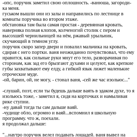
-опс, поручик заметил свою оплошность. -ванюша, загороди-
ка меня.
гуськом вышли они из залы и направились по лестнице в
комнаты поручика во втором этаже.
обстановка там была самая простая - деревянная кровать,
наверняка полная клопов, колченогий столик с пером и
высохшей чернильницей на нём, ржавый урыльник,
скучающий в темном углу.
поручик скоро запер двери и повалил мальчика на кровать,
сдирая с него портки. ваня неожиданно почувствовал, что ему
нравится, как сильные руки мнут его тело, разворачивая по
сторонам, как зад его брызгают духами и целуют, как крепкие
губы захватывают ему елду, а гибкий язык лижет маленькие
отроческие муде.
-ой, барин, ой, не могу, - стонал ваня, -сей же час изольюс..."
-слушай, поэт, если ты будешь дальше ваять в эдаком духе, то я
изольюсь тоже, - заметил я, сидя на корточках и намыливая
рике ступни.
-ну давай тогда ты сам дальше ваяй.
-чудище обло, огромно и ваяй...вспомнил я школьную
программу. что ж, поехали.
я продолжал дальше:
"...наутро поручик велел подавать лошадей. ваня вывел на