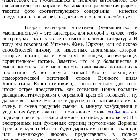
физиологической разрядки. Возможность размещения рядом с
текстом фото соответствующего содержания качество
продукции не повышает, но достижению цели способствует.
Вторая категория читателей (меньшинство в
«меньшинстве») – это категория, для которой в связке «гей-
литература» важным является именно наличие литературы. И
тогда мы говорим об Уитмене, Жене, Юркуне, или об искрах
способностей никому не известных анонимных авторов,
которые нет-нет, да и мелькнут в общем, возбуждающе-
горячительном потоке. Заметим, что и у большинства в
«меньшинстве», и у меньшинства одинаковая мотивация к
прочтению. А вот вкусы разные! Кто-то восхищается
гомоэротической эстетикой стихов Великого князя
Константина Константиновича, а кто-то читает для того,
чтобы острее представить, как соседский Вовка большим
двадцатисантиметровым с огромной красной головкой… ну
дальше вы знаете. Но и те, и другие, и те, кто явится им на
смену, и смена грядущей смены, в минуту возбуждения и
уединения будут задавать в поисковике слова «
гей-проза
» в
надежде найти для себя-любимого что-нибудь погорячей! И с
электронных или бумажных страниц неутомимые Дорианы
Греи или кучера Митьки будут дарить им свою изысканную
или неуклюжую любовь, предоставлять в полное
распоряжение гигантские органы в постоянной боевой