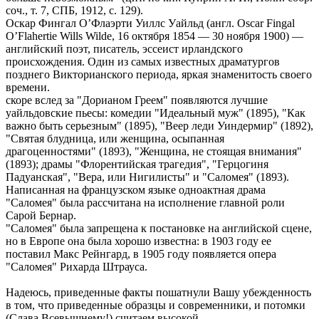
соч., т. 7, СПБ, 1912, с. 129).
Оскар Фингал О’Флаэрти Уиллс Уайльд (англ. Oscar Fingal
O’Flahertie Wills Wilde, 16 октября 1854 — 30 ноября 1900) —
английский поэт, писатель, эссеист ирландского
происхождения. Один из самых известных драматургов
позднего Викторианского периода, яркая знаменитость своего
времени.
скоре вслед за "Дорианом Греем" появляются лучшие
уайльдовские пьесы: комедии "Идеальный муж" (1895), "Как
важно быть серьезным" (1895), "Веер леди Уиндермир" (1892),
"Святая блудница, или женщина, осыпанная
драгоценностями" (1893), "Женщина, не стоящая внимания"
(1893); драмы "Флорентийская трагедия", "Герцогиня
Падуанская", "Вера, или Нигилисты" и "Саломея" (1893).
Написанная на французском языке одноактная драма
"Саломея" была рассчитана на исполнение главной роли
Сарой Бернар.
"Саломея" была запрещена к постановке на английской сцене,
но в Европе она была хорошо известна: в 1903 году ее
поставил Макс Рейнгард, в 1905 году появляется опера
"Саломея" Рихарда Штрауса.
Надеюсь, приведенные факты пошатнули Вашу убежденность
в том, что приведенные образцы и современники, и потомки
(Слава Всевышнему!) считаем высокой