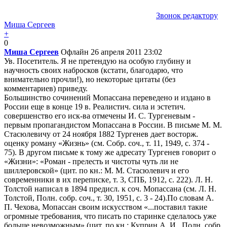
Звонок редактору
Миша Сергеев
+
0
Миша Сергеев
Офлайн
26 апреля 2011 23:02
Ув. Посетитель. Я не претендую на особую глубину и
научность своих набросков (кстати, благодарю, что
внимательно прочли!), но некоторые цитаты (без
комментариев) приведу.
Большинство сочинений Мопассана переведено и издано в
России еще в конце 19 в. Реалистич. сила и эстетич.
совершенство его иск-ва отмечены И. С. Тургеневым -
первым пропагандистом Мопассана в России. В письме М. М.
Стасюлевичу от 24 ноября 1882 Тургенев дает восторж.
оценку роману «Жизнь» (см. Собр. соч., т. 11, 1949, с. 374 -
75). В другом письме к тому же адресату Тургенев говорит о
«Жизни»: «Роман - прелесть и чистоты чуть ли не
шиллеровской» (цит. по кн.: М. М. Стасюлевич и его
современники в их переписке, т. 3, СПБ, 1912, с. 222). Л. Н.
Толстой написал в 1894 предисл. к соч. Мопассана (см. Л. Н.
Толстой, Полн. собр. соч., т. 30, 1951, с. 3 - 24).По словам А.
П. Чехова, Мопассан своим искусством «...поставил такие
огромные требования, что писать по старинке сделалось уже
больше невозможным» (цит. по кн.: Куприн А. И., Полн. собр.