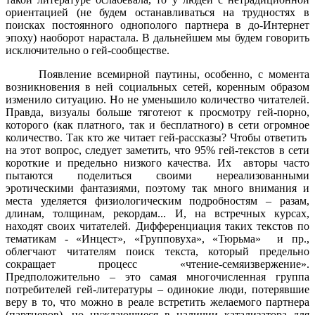
ориентацией (не будем останавливаться на трудностях в
поисках постоянного однополого партнера в до-Интернет
эпоху) наоборот нарастала. В дальнейшем мы будем говорить
исключительно о гей-сообществе.
Появление всемирной паутины, особенно, с момента
возникновения в ней социальных сетей, коренным образом
изменило ситуацию. Но не уменьшило количество читателей.
Правда, визуалы больше тяготеют к просмотру гей-порно,
которого (как платного, так и бесплатного) в сети огромное
количество. Так кто же читает гей-рассказы? Чтобы ответить
на этот вопрос, следует заметить, что 95% гей-текстов в сети
короткие и предельно низкого качества. Их авторы часто
пытаются поделиться своими нереализованными
эротическими фантазиями, поэтому так много внимания и
места уделяется физиологическим подробностям – разам,
длинам, толщинам, рекордам... И, на встречных курсах,
находят своих читателей. Дифференциация таких текстов по
тематикам - «Инцест», «Групповуха», «Тюрьма» и пр.,
облегчают читателям поиск текста, который предельно
сокращает процесс «чтение-семяизвержение».
Предположительно – это самая многочисленная группа
потребителей гей-литературы – одинокие люди, потерявшие
веру в то, что можно в реале встретить желаемого партнера
(партнеров), но нуждающиеся в наличии катализатора для