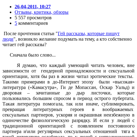
26-04-2011, 10:27
Отзывы, критика, обзоры
5 557 просмотров
5
комментариев
После прочтения статьи "
Гей рассказы, которые пишут
люди
", возникло желание подумать на тему, а кто собственно
читает гей рассказы?
Сначала было слово...
Я думаю, что каждый умеющий читать человек, вне
зависимости от гендерной принадлежности и сексуальной
ориентации, хотя бы раз в жизни читал эротические тексты.
Такими примерами в до-Интернет эпоху были «высокая»
литература («Камасутра», Ги де Мопассан, Оскар Уальд) и
дворовая – зачитанные до дыр листочки, которые
пользовались большим спросом в период острого пубертата.
Такая литература помогала, так или иначе, сублимировать,
превращая литературных героев в воображаемых
сексуальных партнеров, ускоряя и окрашивая неизбежную в
одиночестве физиологическую разрядку. И если у людей с
традиционной ориентацией с появлением постоянного
партнера и\или регулярных сексуальных отношений тяга к
такой литературе ослабевала, то у людей с нетрадиционной