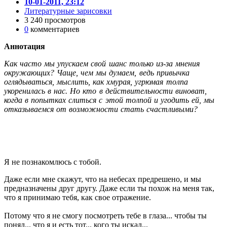
10-01-2011, 23:12
Литературные зарисовки
3 240 просмотров
0
комментариев
Аннотация
Как часто мы упускаем свой шанс только из-за мнения
окружающих? Чаще, чем мы думаем, ведь привычка
оглядываться, мыслить, как хмурая, угрюмая толпа
укоренилась в нас. Но кто в действительности виноват,
когда в попытках слиться с этой толпой и угодить ей, мы
отказываемся от возможности стать счастливыми?
Я не познакомлюсь с тобой.
Даже если мне скажут, что на небесах предрешено, и мы
предназначены друг другу. Даже если ты похож на меня так,
что я принимаю тебя, как свое отражение.
Потому что я не смогу посмотреть тебе в глаза... чтобы ты
понял... что я и есть тот... кого ты искал...