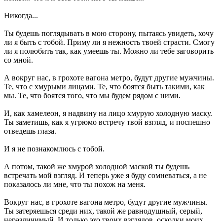
Никогда...
Ты будешь поглядывать в мою сторону, пытаясь увидеть, хочу
ли я быть с тобой. Приму ли я нежность твоей страсти. Смогу
ли я полюбить так, как умеешь ты. Можно ли тебе заговорить
со мной.
А вокруг нас, в грохоте вагона метро, будут другие мужчины.
Те, что с хмурыми лицами. Те, что боятся быть такими, как
мы. Те, что боятся того, что мы будем рядом с ними.
И, как хамелеон, я надвину на лицо хмурую холодную маску.
Ты заметишь, как я угрюмо встречу твой взгляд, и поспешно
отведешь глаза.
И я не познакомлюсь с тобой.
А потом, такой же хмурой холодной маской ты будешь
встречать мой взгляд. И теперь уже я буду сомневаться, а не
показалось ли мне, что ты похож на меня.
Вокруг нас, в грохоте вагона метро, будут другие мужчины.
Ты затеряешься среди них, такой же равнодушный, серый,
неразличимый. И только эхо твоих взглядов, осколки моих