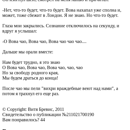
-Нет, что-то будет, что-то будет. Вова нахапал уже сполна и,
может, тоже сбежит в Лондон. Я не знаю. Но что-то будет.
Глаза мои закрылись. Сознание отключилось на секунду, и
вдруг я услышал:
-О Вова чао, Вова чао, Вова чао чао чао....
Дальше мы орали вместе:
Нам будет трудно, я это знаю
О Вова чао, Вова чао, Вова чао, чао, чао
Но за свободу родного края,
Мы будем драться до конца!
После чао мы пели "вихри враждебные веют над нами", а
потом я трахнул его еще раз.
© Copyright: Витя Бревис, 2011
Свидетельство о публикации №211021700190
Вам понравилось?
44