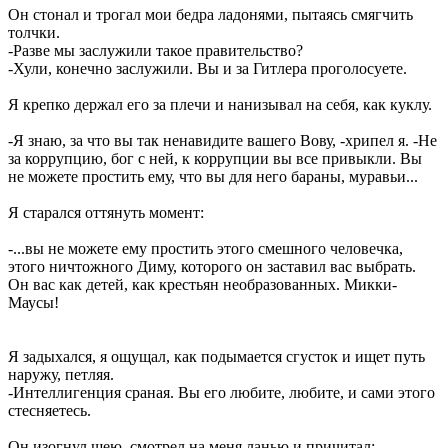
Он стонал и трогал мои бедра ладонями, пытаясь смягчить
толчки.
-Разве мы заслужили такое правительство?
-Хули, конечно заслужили. Вы и за Гитлера проголосуете.
Я крепко держал его за плечи и нанизывал на себя, как куклу.
-Я знаю, за что вы так ненавидите вашего Вову, -хрипел я. -Не
за коррупцию, бог с ней, к коррупции вы все привыкли. Вы
не можете простить ему, что вы для него бараны, муравьи...
Я старался оттянуть момент:
-...вы не можете ему простить этого смешного человечка,
этого ничтожного Диму, которого он заставил вас выбрать.
Он вас как детей, как крестьян необразованных. Микки-
Маусы!
Я задыхался, я ощущал, как подымается сгусток и ищет путь
наружу, петляя.
-Интеллигенция сраная. Вы его любите, любите, и сами этого
стесняетесь.
Он изогнул шею, смотрел на меня ланью и причитал: