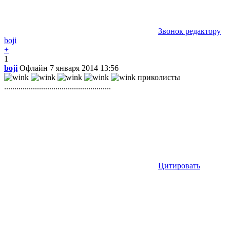
Звонок редактору
boji
+
1
boji
Офлайн
7 января 2014 13:56
приколисты
....................................................
Цитировать