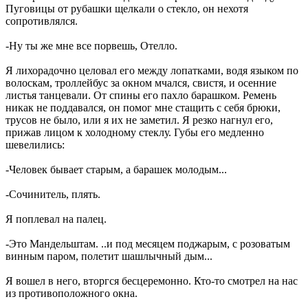
Пуговицы от рубашки щелкали о стекло, он нехотя
сопротивлялся.
-Ну ты же мне все порвешь, Отелло.
Я лихорадочно целовал его между лопатками, водя языком по
волоскам, троллейбус за окном мчался, свистя, и осенние
листья танцевали. От спины его пахло барашком. Ремень
никак не поддавался, он помог мне стащить с себя брюки,
трусов не было, или я их не заметил. Я резко нагнул его,
прижав лицом к холодному стеклу. Губы его медленно
шевелились:
-Человек бывает старым, а барашек молодым...
-Сочинитель, плять.
Я поплевал на палец.
-Это Мандельштам. ..и под месяцем поджарым, с розоватым
винным паром, полетит шашлычный дым...
Я вошел в него, вторгся бесцеремонно. Кто-то смотрел на нас
из противоположного окна.