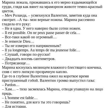
Марина лежала, прижавшись к его мерно вздымающейся
груди, глядя как вянет на мраморном животе темно-красный
цветок.
– Меч Роланда, – усмехнулся Валентин, заметив куда она
смотрит. –А ты– мои верные ножны. Марина рассеянно
гладила его руку:
– Не я одна. У него наверно были сотни ножен.
– Il est possible. On ne peux passe passer de cela…
– Все-таки какой он огромный…
– Je remercie Dieu…
– Ты не измерял его напряженным?
– Il ya longtemps. Au temps de ma jeunesse folle…
– Слушай, говори по-русски!
– Двадцать восемь сантиметров.
– Потрясающе…
Марина коснулась мизинцем влажного блестящего кончика,
сняв с него липкую прозрачную каплю.
Где-то в глубине Валентина ожил на короткое время
приглушенный гобой. Валентин громко выпустил газы:
– Pardon…
– Хам… – тихо засмеялась Марина, отводя упавшую на лицо
прядь.
– L'homme est faible…
– Не понятно, для кого ты это говоришь?
– Для истории.