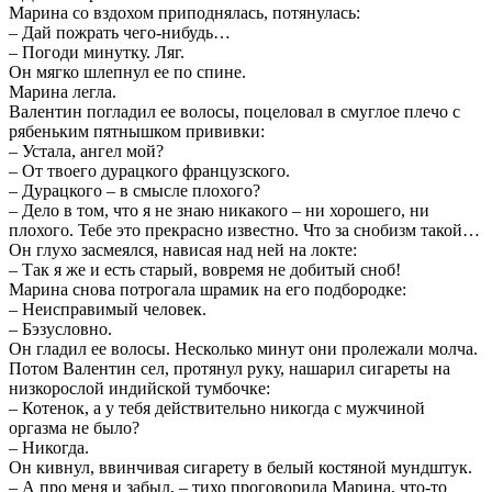
Марина со вздохом приподнялась, потянулась:
– Дай пожрать чего-нибудь…
– Погоди минутку. Ляг.
Он мягко шлепнул ее по спине.
Марина легла.
Валентин погладил ее волосы, поцеловал в смуглое плечо с
рябеньким пятнышком прививки:
– Устала, ангел мой?
– От твоего дурацкого французского.
– Дурацкого – в смысле плохого?
– Дело в том, что я не знаю никакого – ни хорошего, ни
плохого. Тебе это прекрасно известно. Что за снобизм такой…
Он глухо засмеялся, нависая над ней на локте:
– Так я же и есть старый, вовремя не добитый сноб!
Марина снова потрогала шрамик на его подбородке:
– Неисправимый человек.
– Бэзусловно.
Он гладил ее волосы. Несколько минут они пролежали молча.
Потом Валентин сел, протянул руку, нашарил сигареты на
низкорослой индийской тумбочке:
– Котенок, а у тебя действительно никогда с мужчиной
оргазма не было?
– Никогда.
Он кивнул, ввинчивая сигарету в белый костяной мундштук.
– А про меня и забыл, – тихо проговорила Марина, что-то