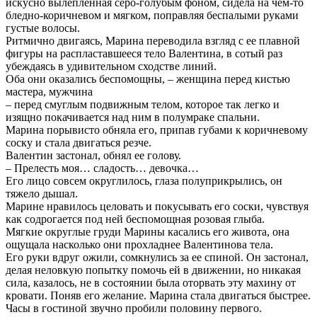
искусно вылепленная серо-голубым фоном, сидела на чем-то
бледно-коричневом и мягком, поправляя беспалыми руками
густые волосы.
Ритмично двигаясь, Марина переводила взгляд с ее плавной
фигуры на распластавшееся тело Валентина, в сотый раз
убеждаясь в удивительном сходстве линий.
Оба они оказались беспомощны, – женщина перед кистью
мастера, мужчина
– перед смуглым подвижным телом, которое так легко и
изящно покачивается над ним в полумраке спальни.
Марина порывисто обняла его, припав губами к коричневому
соску и стала двигаться резче.
Валентин застонал, обнял ее голову.
– Прелесть моя… сладость… девочка…
Его лицо совсем округлилось, глаза полуприкрылись, он
тяжело дышал.
Марине нравилось целовать и покусывать его соски, чувствуя
как содрогается под ней беспомощная розовая глыба.
Мягкие округлые груди Марины касались его живота, она
ощущала насколько они прохладнее Валентинова тела.
Его руки вдруг ожили, сомкнулись за ее спиной. Он застонал,
делая неловкую попытку помочь ей в движении, но никакая
сила, казалось, не в состоянии была оторвать эту махину от
кровати. Поняв его желание. Марина стала двигаться быстрее.
Часы в гостиной звучно пробили половину первого.