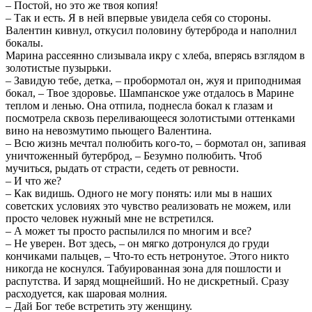
– Постой, но это же твоя копия!
– Так и есть. Я в ней впервые увидела себя со стороны.
Валентин кивнул, откусил половину бутерброда и наполнил
бокалы.
Марина рассеянно слизывала икру с хлеба, вперясь взглядом в
золотистые пузырьки.
– Завидую тебе, детка, – пробормотал он, жуя и приподнимая
бокал, – Твое здоровье. Шампанское уже отдалось в Марине
теплом и ленью. Она отпила, поднесла бокал к глазам и
посмотрела сквозь переливающееся золотистыми оттенками
вино на невозмутимо пьющего Валентина.
– Всю жизнь мечтал полюбить кого-то, – бормотал он, запивая
уничтоженный бутерброд, – Безумно полюбить. Чтоб
мучиться, рыдать от страсти, седеть от ревности.
– И что же?
– Как видишь. Одного не могу понять: или мы в наших
советских условиях это чувство реализовать не можем, или
просто человек нужный мне не встретился.
– А может ты просто распылился по многим и все?
– Не уверен. Вот здесь, – он мягко дотронулся до груди
кончиками пальцев, – Что-то есть нетронутое. Этого никто
никогда не коснулся. Табуированная зона для пошлости и
распутства. И заряд мощнейший. Но не дискретный. Сразу
расходуется, как шаровая молния.
– Дай Бог тебе встретить эту женщину.