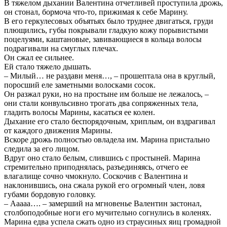
В тяжелом дыхании Валентина отчетливей проступила дрожь,
он стонал, бормоча что-то, прижимая к себе Марину.
В его геркулесовых объятьях было труднее двигаться, груди
плющились, губы покрывали гладкую кожу порывистыми
поцелуями, каштановые, завивающиеся в кольца волосы
подрагивали на смуглых плечах.
Он сжал ее сильнее.
Ей стало тяжело дышать.
– Милый… не раздави меня…, – прошептала она в круглый,
поросший еле заметными волосками сосок.
Он разжал руки, но на простыне им больше не лежалось, –
они стали конвульсивно трогать два сопряженных тела,
гладить волосы Марины, касаться ее колен.
Дыхание его стало беспорядочным, хриплым, он вздрагивал
от каждого движения Марины.
Вскоре дрожь полностью овладела им. Марина пристально
следила за его лицом.
Вдруг оно стало белым, слившись с простыней. Марина
стремительно приподнялась, разъединяясь, отчего ее
влагалище сочно чмокнуло. Соскочив с Валентина и
наклонившись, она сжала рукой его огромный член, ловя
губами бордовую головку.
– Ааааа…. – замерший на мгновенье Валентин застонал,
столбоподобные ноги его мучительно согнулись в коленях.
Марина едва успела сжать одно из страусиных яиц громадной