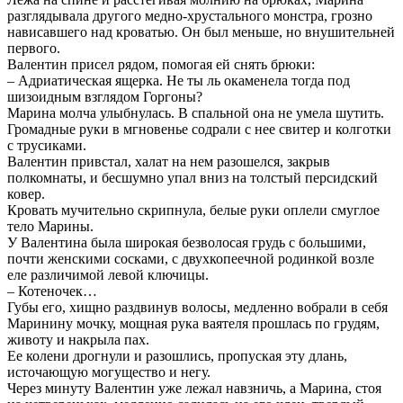
разглядывала другого медно-хрустального монстра, грозно
нависавшего над кроватью. Он был меньше, но внушительней
первого.
Валентин присел рядом, помогая ей снять брюки:
– Адриатическая ящерка. Не ты ль окаменела тогда под
шизоидным взглядом Горгоны?
Марина молча улыбнулась. В спальной она не умела шутить.
Громадные руки в мгновенье содрали с нее свитер и колготки
с трусиками.
Валентин привстал, халат на нем разошелся, закрыв
полкомнаты, и бесшумно упал вниз на толстый персидский
ковер.
Кровать мучительно скрипнула, белые руки оплели смуглое
тело Марины.
У Валентина была широкая безволосая грудь с большими,
почти женскими сосками, с двухкопеечной родинкой возле
еле различимой левой ключицы.
– Котеночек…
Губы его, хищно раздвинув волосы, медленно вобрали в себя
Маринину мочку, мощная рука ваятеля прошлась по грудям,
животу и накрыла пах.
Ее колени дрогнули и разошлись, пропуская эту длань,
источающую могущество и негу.
Через минуту Валентин уже лежал навзничь, а Марина, стоя