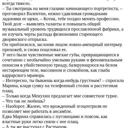
всегда тяжело.
– Ты смотришь на меня глазами начинающего портретиста, –
проговорил Валентин, нежно сдавливая громадными
ладонями ее щеки, – Котик, тебе поздно менять профессию.
Твой долг – выявлять таланты и повышать общий
музыкальный уровень трудящихся прославленной фабрики, а
не изучать черты распада физиономии стареющего
дворянского отпрыска.
Он приблизился, заслоняя лицом ложно-ампирный интерьер
прихожей, и снова поцеловал ее.
У него были чувственные мягкие губы, превращающиеся в
сочетании с необычайно умелыми руками и феноменальным
пенисом в убийственную триаду, базирующуюся на белом
нестареющем теле, массивном и спокойном, как глыба
каррарского мрамора.
– Интересно, ты бываешь когда-нибудь грустным? – спросила
Марина, кладя сумку на телефонный столик и расстегивая
плащ.
– Только когда Менухин предлагает мне совместное турне.
– Что так не любишь?
– Наоборот. Жалею, что врожденный эгоцентризм не
позволяет мне работать в ансамбле.
Едва Марина справилась с пуговицами и поясом, как
властные руки легко сняли с нее плащ.
– А ты же выступал с Растрапом.