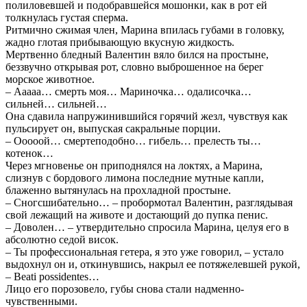
полиловевшей и подобравшейся мошонки, как в рот ей
толкнулась густая сперма.
Ритмично сжимая член, Марина впилась губами в головку,
жадно глотая прибывающую вкусную жидкость.
Мертвенно бледный Валентин вяло бился на простыне,
беззвучно открывая рот, словно выброшенное на берег
морское животное.
– Ааааа… смерть моя… Мариночка… одалисочка…
сильней… сильней…
Она сдавила напружинившийся горячий жезл, чувствуя как
пульсирует он, выпуская сакральные порции.
– Ооооой… смертеподобно… гибель… прелесть ты…
котенок…
Через мгновенье он приподнялся на локтях, а Марина,
слизнув с бордового лимона последние мутные капли,
блаженно вытянулась на прохладной простыне.
– Сногсшибательно… – пробормотал Валентин, разглядывая
свой лежащий на животе и достающий до пупка пенис.
– Доволен… – утвердительно спросила Марина, целуя его в
абсолютно седой висок.
– Ты профессиональная гетера, я это уже говорил, – устало
выдохнул он и, откинувшись, накрыл ее потяжелевшей рукой,
– Beati possidentes…
Лицо его порозовело, губы снова стали надменно-
чувственными.