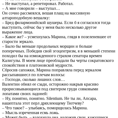
– Не выступал, а репетировал. Работал.
– А мне говорили – выступал…
Он сочно рассмеялся, вешая плащ на массивную
алтароподобную вешалку:
– Бред филармонийской шушеры. Если б я согласился тогда
выступить, сейчас бы у меня было несколько другое
выражение лица.
– Какое же? – усмехнулась Марина, глядя в позеленевшее от
старости зеркало.
– Было бы меньше продольных морщин и больше
поперечных. Победив свой эгоцентризм, я в меньшей степени
походил бы на изможденного страхом сенатора времен
Калигулы. В моем лице преобладали бы черты сократовского
спокойствия и платоновской мудрости.
Сбросив сапожки, Марина поправляла перед зеркалом
рассыпавшиесл по плечам волосы:
– Господи, сколько лишних слов…
Валентин обнял ее сзади, осторожно накрыв красиво
прорисовывающиеся под свитером груди совковыми
лопатами своих ладоней:
– Ну, понятно, понятно. Silentium. Не ты ли, Апсара,
нашептала этот перл дряхлеющему Тютчеву?
– Что такое? – улыбаясь, поморщилась Марина.
– Мысль изреченная еcмь ложь.
– Может быть, – вздохнула она, наложив свои, кажущиеся