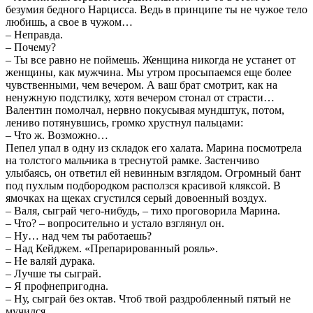
безумия бедного Нарцисса. Ведь в принципе ты не чужое тело
любишь, а свое в чужом…
– Неправда.
– Почему?
– Ты все равно не поймешь. Женщина никогда не устанет от
женщины, как мужчина. Мы утром просыпаемся еще более
чувственными, чем вечером. А ваш брат смотрит, как на
ненужную подстилку, хотя вечером стонал от страсти…
Валентин помолчал, нервно покусывая мундштук, потом,
лениво потянувшись, громко хрустнул пальцами:
– Что ж. Возможно…
Пепел упал в одну из складок его халата. Марина посмотрела
на толстого мальчика в треснутой рамке. Застенчиво
улыбаясь, он ответил ей невинным взглядом. Огромный бант
под пухлым подбородком расползся красивой кляксой. В
ямочках на щеках сгустился серый довоенный воздух.
– Валя, сыграй чего-нибудь, – тихо проговорила Марина.
– Что? – вопросительно и устало взглянул он.
– Ну… над чем ты работаешь?
– Над Кейджем. «Препарированный рояль».
– Не валяй дурака.
– Лучше ты сыграй.
– Я профнепригодна.
– Ну, сыграй без октав. Чтоб твой раздробленный пятый не
мучился.