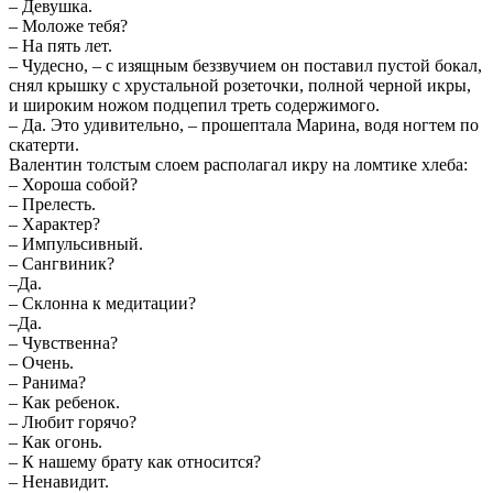
– Девушка.
– Моложе тебя?
– На пять лет.
– Чудесно, – с изящным беззвучием он поставил пустой бокал,
снял крышку с хрустальной розеточки, полной черной икры,
и широким ножом подцепил треть содержимого.
– Да. Это удивительно, – прошептала Марина, водя ногтем по
скатерти.
Валентин толстым слоем располагал икру на ломтике хлеба:
– Хороша собой?
– Прелесть.
– Характер?
– Импульсивный.
– Сангвиник?
–Да.
– Склонна к медитации?
–Да.
– Чувственна?
– Очень.
– Ранима?
– Как ребенок.
– Любит горячо?
– Как огонь.
– К нашему брату как относится?
– Ненавидит.