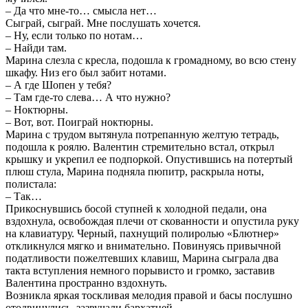
– Да что мне-то… смысла нет…
Сыграй, сыграй. Мне послушать хочется.
– Ну, если только по нотам…
– Найди там.
Марина слезла с кресла, подошла к громадному, во всю стену
шкафу. Низ его был забит нотами.
– А где Шопен у тебя?
– Там где-то слева… А что нужно?
– Ноктюрны.
– Вот, вот. Поиграй ноктюрны.
Марина с трудом вытянула потрепанную желтую тетрадь,
подошла к роялю. Валентин стремительно встал, открыл
крышку и укрепил ее подпоркой. Опустившись на потертый
плюш стула, Марина подняла пюпитр, раскрыла ноты,
полистала:
– Так…
Прикоснувшись босой ступней к холодной педали, она
вздохнула, освобождая плечи от скованности и опустила руку
на клавиатуру. Черный, пахнущий полиролью «Блютнер»
откликнулся мягко и внимательно. Повинуясь привычной
податливости пожелтевших клавиш, Марина сыграла два
такта вступления немного порывисто и громко, заставив
Валентина пространно вздохнуть.
Возникла яркая тоскливая мелодия правой и басы послушно
отодвинулись, зазвучали бархатней.