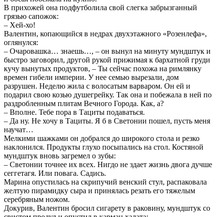
В прихожей она подфутболила свой слегка забрызганный
грязью сапожок:
– Хей-хо!
Валентин, копающийся в недрах двухэтажного «Розенлефа»,
оглянулся:
– Очаровашка… знаешь…, – он вынул на минуту мундштук и
быстро заговорил, другой рукой прижимая к бархатной груди
кучу вынутых продуктов, – Ты сейчас похожа на римлянку
времен гибели империи. У нее семью вырезали, дом
разрушен. Неделю жила с волосатым варваром. Он ей и
подарил свою козью душегрейку. Так она и побежала в ней по
раздробленным плитам Вечного Города. Как, а?
– Вполне. Тебе пора в Тациты подаваться.
– Да ну. Не хочу в Тациты. Я б в Светонии пошел, пусть меня
научат…
Мелкими шажками он добрался до широкого стола и резко
наклонился. Продукты глухо посыпались на стол. Костяной
мундштук вновь загремел о зубы:
– Светонии точнее их всех. Нигдо не здает жизнь двога дучше
сеггетагя. Или повага. Садись.
Марина опустилась на скрипучий венский стул, распаковала
желтую пирамидку сыра и принялась резать его тяжелым
серебряным ножом.
Докурив, Валентин бросил сигарету в раковину, мундштук со
свистом продул и опустил в карман халата: