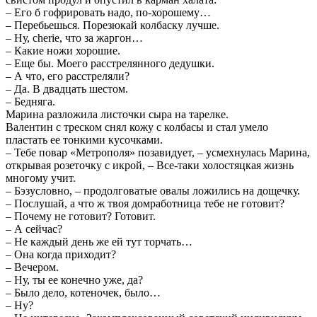
– Его б гофрировать надо, по-хорошему…
– Перебьешься. Порезюкай колбаску лучше.
– Ну, cherie, что за жаргон…
– Какие ножи хорошие.
– Еще бы. Моего расстрелянного дедушки.
– А что, его расстреляли?
– Да. В двадцать шестом.
– Бедняга.
Марина разложила листочки сыра на тарелке.
Валентин с треском снял кожу с колбасы и стал умело
пластать ее тонкими кусочками.
– Тебе повар «Метрополя» позавидует, – усмехнулась Марина,
открывая розеточку с икрой, – Все-таки холостяцкая жизнь
многому учит.
– Бэзусловно, – продолговатые овалы ложились на дощечку.
– Послушай, а что ж твоя домработница тебе не готовит?
– Почему не готовит? Готовит.
– А сейчас?
– Не каждый день же ей тут торчать…
– Она когда приходит?
– Вечером.
– Ну, ты ее конечно уже, да?
– Было дело, котеночек, было…
– Ну?