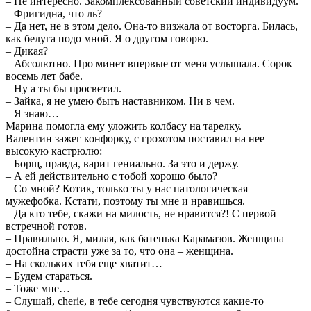
– Не интересно. Закомплексованный советский индивидуум.
– Фригидна, что ль?
– Да нет, не в этом дело. Она-то визжала от восторга. Билась,
как белуга подо мной. Я о другом говорю.
– Дикая?
– Абсолютно. Про минет впервые от меня услышала. Сорок
восемь лет бабе.
– Ну а ты бы просветил.
– Зайка, я не умею быть наставником. Ни в чем.
– Я знаю…
Марина помогла ему уложить колбасу на тарелку.
Валентин зажег конфорку, с грохотом поставил на нее
высокую кастрюлю:
– Борщ, правда, варит гениально. За это и держу.
– А ей действительно с тобой хорошо было?
– Со мной? Котик, только ты у нас патологическая
мужефобка. Кстати, поэтому ты мне и нравишься.
– Да кто тебе, скажи на милость, не нравится?! С первой
встречной готов.
– Правильно. Я, милая, как батенька Карамазов. Женщина
достойна страсти уже за то, что она – женщина.
– На скольких тебя еще хватит…
– Будем стараться.
– Тоже мне…
– Слушай, cherie, в тебе сегодня чувствуются какие-то