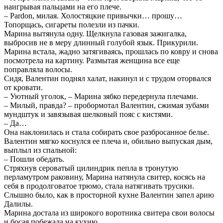
наигрывая пальцами на его плече.
– Pardon, милая. Холостяцкие привычки… прошу…
Топорщась, сигареты полезли из пачки.
Марина вытянула одну. Щелкнула газовая зажигалка,
выбросив не в меру длинный голубой язык. Прикурили.
Марина встала, жадно затягиваясь, прошлась по ковру и снова
посмотрела на картину. Размытая женщина все еще
поправляла волосы.
Сидя, Валентин поднял халат, накинул и с трудом оторвался
от кровати.
– Уютный уголок, – Марина зябко передернула плечами.
– Милый, правда? – пробормотал Валентин, сжимая зубами
мундштук и завязывая шелковый пояс с кистями.
– Да…
Она наклонилась и стала собирать свое разбросанное белье.
Валентин мягко коснулся ее плеча и, обильно выпуская дым,
выплыл из спальной:
– Пошли обедать.
Стряхнув сероватый цилиндрик пепла в тронутую
перламутром раковину, Марина натянула свитер, косясь на
себя в продолговатое трюмо, стала натягивать трусики.
Слышно было, как в просторной кухне Валентин запел арию
Далилы.
Марина достала из широкого воротника свитера свои волосы
и босая побежала на кухню.