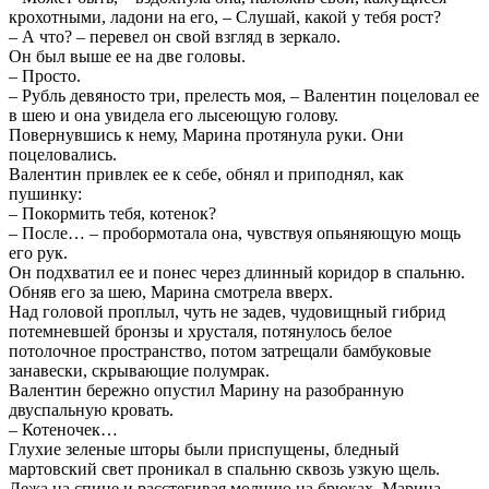
крохотными, ладони на его, – Слушай, какой у тебя рост?
– А что? – перевел он свой взгляд в зеркало.
Он был выше ее на две головы.
– Просто.
– Рубль девяносто три, прелесть моя, – Валентин поцеловал ее
в шею и она увидела его лысеющую голову.
Повернувшись к нему, Марина протянула руки. Они
поцеловались.
Валентин привлек ее к себе, обнял и приподнял, как
пушинку:
– Покормить тебя, котенок?
– После… – пробормотала она, чувствуя опьяняющую мощь
его рук.
Он подхватил ее и понес через длинный коридор в спальню.
Обняв его за шею, Марина смотрела вверх.
Над головой проплыл, чуть не задев, чудовищный гибрид
потемневшей бронзы и хрусталя, потянулось белое
потолочное пространство, потом затрещали бамбуковые
занавески, скрывающие полумрак.
Валентин бережно опустил Марину на разобранную
двуспальную кровать.
– Котеночек…
Глухие зеленые шторы были приспущены, бледный
мартовский свет проникал в спальню сквозь узкую щель.
Лежа на спине и расстегивая молнию на брюках, Марина