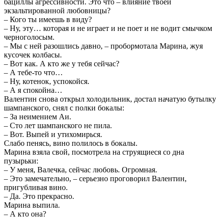
бациллы агрессивности. Это что – влияние твоей
экзальтированной любовницы?
– Кого ты имеешь в виду?
– Ну, эту… которая и не играет и не поет и не водит смычком
черноголосым.
– Мы с ней разошлись давно, – пробормотала Марина, жуя
кусочек колбасы.
– Вот как. А кто же у тебя сейчас?
– А тебе-то что…
– Ну, котенок, успокойся.
– А я спокойна…
Валентин снова открыл холодильник, достал начатую бутылку
шампанского, снял с полки бокалы:
– За неимением Аи.
– Сто лет шампанского не пила.
– Вот. Выпей и утихомирься.
Слабо пенясь, вино полилось в бокалы.
Марина взяла свой, посмотрела на струящиеся со дна
пузырьки:
– У меня, Валечка, сейчас любовь. Огромная.
– Это замечательно, – серьезно проговорил Валентин,
пригубливая вино.
– Да. Это прекрасно.
Марина выпила.
– А кто она?