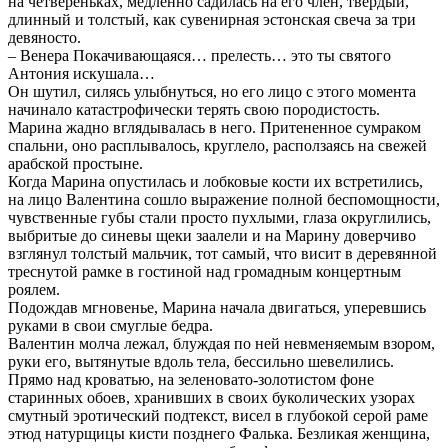
на четвереньках, медленно садилась на его член, твердый,
длинный и толстый, как сувенирная эстонская свеча за три
девяносто.
– Венера Покачивающаяся… прелесть… это ты святого
Антония искушала…
Он шутил, силясь улыбнуться, но его лицо с этого момента
начинало катастрофически терять свою породистость.
Марина жадно вглядывалась в него. Притененное сумраком
спальни, оно расплывалось, круглело, расползаясь на свежей
арабской простыне.
Когда Марина опустилась и лобковые кости их встретились,
на лицо Валентина сошло выражение полной беспомощности,
чувственные губы стали просто пухлыми, глаза округлились,
выбритые до синевы щеки заалели и на Марину доверчиво
взглянул толстый мальчик, тот самый, что висит в деревянной
треснутой рамке в гостиной над громадным концертным
роялем.
Подождав мгновенье, Марина начала двигаться, уперевшись
руками в свои смуглые бедра.
Валентин молча лежал, блуждая по ней невменяемым взором,
руки его, вытянутые вдоль тела, бессильно шевелились.
Прямо над кроватью, на зеленовато-золотистом фоне
старинных обоев, хранивших в своих буколических узорах
смутный эротический подтекст, висел в глубокой серой раме
этюд натурщицы кисти позднего Фалька. Безликая женщина,