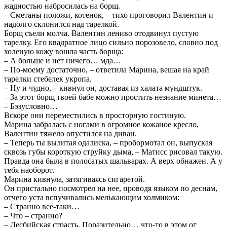
жадностью набросилась на борщ.
– Сметаны положи, котенок, – тихо проговорил Валентин и
надолго склонился над тарелкой.
Борщ съели молча. Валентин лениво отодвинул пустую
тарелку. Его квадратное лицо сильно порозовело, словно под
холеную кожу вошла часть борща:
– А больше и нет ничего… мда…
– По-моему достаточно, – ответила Марина, вешая на край
тарелки стебелек укропа.
– Ну и чудно, – кивнул он, доставая из халата мундштук.
– За этот борщ твоей бабе можно простить незнание минета…
– Бэзусловно…
Вскоре они переместились в просторную гостиную.
Марина забралась с ногами в огромное кожаное кресло,
Валентин тяжело опустился на диван.
– Теперь ты вылитая одалиска, – пробормотал он, выпуская
сквозь губы короткую струйку дыма, – Матисс рисовал такую.
Правда она была в полосатых шальварах. А верх обнажен. А у
тебя наоборот.
Марина кивнула, затягиваясь сигаретой.
Он пристально посмотрел на нее, проводя языком по деснам,
отчего уста вспучивались мелькающим холмиком:
– Странно все-таки…
– Что – странно?
– Лесбийская страсть. Поразительно… что-то в этом от