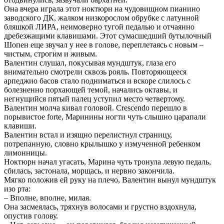
Она вчера играла этот ноктюрн на чудовищном пианино
заводского ДК, жалком низкорослом обрубке с латунной
бляшкой ЛИРА, неимоверно тугой педалью и отчаянно
дребезжащими клавишами. Этот сумасшедший бутылочный
Шопен еще звучал у нее в голове, переплетаясь с новым –
чистым, строгим и живым.
Валентин слушал, покусывая мундштук, глаза его
внимательно смотрели сквозь рояль. Повторяющееся
арпеджио басов стало подниматься и вскоре слилось с
болезненно порхающей темой, начались октавы, и
негнущийся пятый палец уступил место четвертому.
Валентин молча кивал головой. Crescendo перешло в
порывистое forte, Маринины ногти чуть слышно царапали
клавиши.
Валентин встал и изящно перелистнул страницу,
потрепанную, словно крылышко у измученной ребенком
лимонницы.
Ноктюрн начал угасать, Марина чуть тронула левую педаль,
сбилась, застонала, морщась, и нервно закончила.
Мягко положив ей руку на плечо, Валентин вынул мундштук
изо рта:
– Вполне, вполне, милая.
Она засмеялась, тряхнув волосами и грустно вздохнула,
опустив голову.