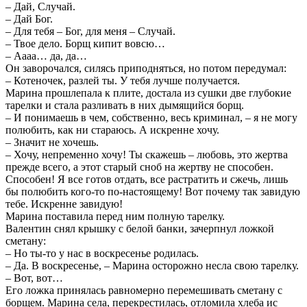
– Дай, Случай.
– Дай Бог.
– Для тебя – Бог, для меня – Случай.
– Твое дело. Борщ кипит вовсю…
– Аааа… да, да…
Он заворочался, силясь приподняться, но потом передумал:
– Котеночек, разлей ты. У тебя лучше получается.
Марина прошлепала к плите, достала из сушки две глубокие
тарелки и стала разливать в них дымящийся борщ.
– И понимаешь в чем, собственно, весь криминал, – я не могу
полюбить, как ни стараюсь. А искренне хочу.
– Значит не хочешь.
– Хочу, непременно хочу! Ты скажешь – любовь, это жертва
прежде всего, а этот старый сноб на жертву не способен.
Способен! Я все готов отдать, все растратить и сжечь, лишь
бы полюбить кого-то по-настоящему! Вот почему так завидую
тебе. Искренне завидую!
Марина поставила перед ним полную тарелку.
Валентин снял крышку с белой банки, зачерпнул ложкой
сметану:
– Но ты-то у нас в воскресенье родилась.
– Да. В воскресенье, – Марина осторожно несла свою тарелку.
– Вот, вот…
Его ложка принялась равномерно перемешивать сметану с
борщем. Марина села, перекрестилась, отломила хлеба ис