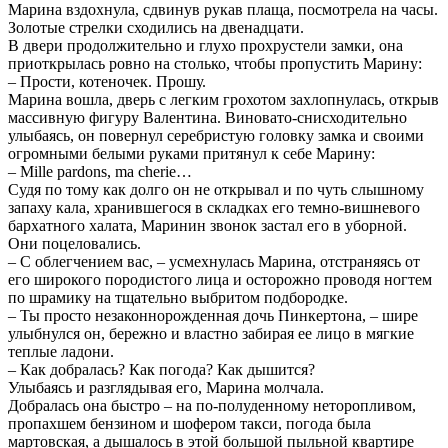
Марина вздохнула, сдвинув рукав плаща, посмотрела на часы.
Золотые стрелки сходились на двенадцати.
В двери продолжительно и глухо прохрустели замки, она
приоткрылась ровно на столько, чтобы пропустить Марину:
– Прости, котеночек. Прошу.
Марина вошла, дверь с легким грохотом захлопнулась, открыв
массивную фигуру Валентина. Виновато-снисходительно
улыбаясь, он повернул серебристую головку замка и своими
огромными белыми руками притянул к себе Марину:
– Mille pardons, ma cherie…
Судя по тому как долго он не открывал и по чуть слышному
запаху кала, хранившегося в складках его темно-вишневого
бархатного халата, Маринин звонок застал его в уборной.
Они поцеловались.
– С облегчением вас, – усмехнулась Марина, отстраняясь от
его широкого породистого лица и осторожно проводя ногтем
по шрамику на тщательно выбритом подбородке.
– Ты просто незаконнорожденная дочь Пинкертона, – шире
улыбнулся он, бережно и властно забирая ее лицо в мягкие
теплые ладони.
– Как добралась? Как погода? Как дышится?
Улыбаясь и разглядывая его, Марина молчала.
Добралась она быстро – на по-полуденному неторопливом,
пропахшем бензином и шофером такси, погода была
мартовская, а дышалось в этой большой пыльной квартире