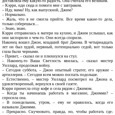
доставляла ему какую-то радость. Она считала его великим.
– Кэрри, иди сюда и помоги мне с завтраком.
– Иду, мама! Ну, как выпускной, Джим?
– Нормально.
– Жаль, что я не смогла прийти. Все время какие-то дела,
только соберешься…
– Знаю, знаю.
Кэрри отправилась к матери на кухню, и Джим услышал, как
они заспорили о чем-то. Они всегда спорили.
Наконец вошел Джон, младший брат Джима. В четырнадцать
лет он был худой, нервный, потенциально седой, вот только
глаза были черными.
– Привет, – сказал он и плюхнулся на стул.
– Наконец-то Ваша Светлость явилась, – сказал мистер
Уиллард, продолжая войну.
– Сегодня суббота, – Джон опытный стратег, его оружие –
артиллерия. – Сегодня всем можно поспать подольше.
– Естественно, – мистер Уиллард посмотрел на Джона и,
удовлетворенный, вернулся к своей газете.
Кэрри принесла отцу кофе и села рядом с Джимом.
– Когда ты начинаешь работать в магазине, Джимми? –
спросила она.
– В понедельник, утром, – ему не нравилось, когда его
называли Джимми.
– Прекрасно. Скучновато, правда, но, чтобы работать где-