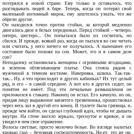
потерялся в новой стране. Ему только и оставалось, что
разглядывать людей в баре. Теперь, когда он потерял свой
маленький интимный мирок, ему захотелось узнать, что же
обрели другие.
Он находился точно против стойки, за которой медленно
двигались двое в белых передниках. Перед стойкой – четверо,
пятеро, шестеро... Он попытался было их сосчитать, но
сбился. И прежде, всякий раз, когда он пытался во сне читать
или считать, у него ничего не получалось. А нынешнее его
состояние было похоже на сон. Может, это и в самом деле
сон?
Неподалеку остановилась женщина с огромными ягодицами,
в зеленом обтягивающем платье. Она стояла рядом с
мужчиной в темном костюме. Наверняка, шлюха. Так-так-
так... Ну, а что происходит в других кабинках? Их тут целый
ряд, и его – в самой середине. А вот кто в других сидит, он
понятия не имеет. Под эти печальные размышления он
приложился к стакану. Наконец он встал. Его качнуло, но он,
придав лицу выражение завзятого трезвенника, прошествовал
через весь зал в другой его конец. В туалете была грязища, и,
прежде чем войти, он сделал глубокий вдох, чтобы не дышать
внутри. На стене висело зеркало, треснутое и кривое, и он
увидел в нем свое отражение.
Волосы светлые, просто молочно белые. Во взгляде налитых
кровью глаз – безумная сосредоточенность. Не-ет, это не он.