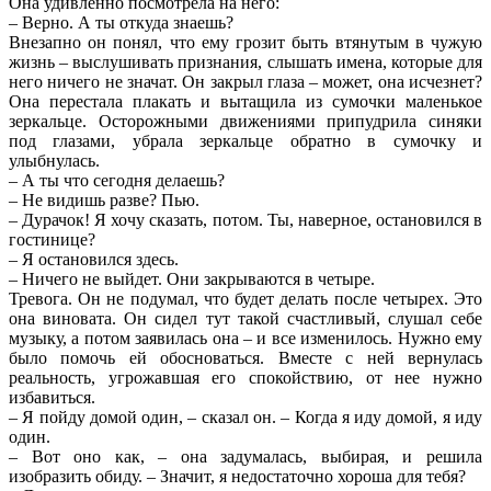
Она удивленно посмотрела на него:
– Верно. А ты откуда знаешь?
Внезапно он понял, что ему грозит быть втянутым в чужую
жизнь – выслушивать признания, слышать имена, которые для
него ничего не значат. Он закрыл глаза – может, она исчезнет?
Она перестала плакать и вытащила из сумочки маленькое
зеркальце. Осторожными движениями припудрила синяки
под глазами, убрала зеркальце обратно в сумочку и
улыбнулась.
– А ты что сегодня делаешь?
– Не видишь разве? Пью.
– Дурачок! Я хочу сказать, потом. Ты, наверное, остановился в
гостинице?
– Я остановился здесь.
– Ничего не выйдет. Они закрываются в четыре.
Тревога. Он не подумал, что будет делать после четырех. Это
она виновата. Он сидел тут такой счастливый, слушал себе
музыку, а потом заявилась она – и все изменилось. Нужно ему
было помочь ей обосноваться. Вместе с ней вернулась
реальность, угрожавшая его спокойствию, от нее нужно
избавиться.
– Я пойду домой один, – сказал он. – Когда я иду домой, я иду
один.
– Вот оно как, – она задумалась, выбирая, и решила
изобразить обиду. – Значит, я недостаточно хороша для тебя?