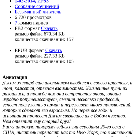
1-02-2014, 21:53
Собрание сочинений
Безымянный читатель
6 720 просмотров
7
комментариев
FB2 формат
Скачать
размер файла 670,34 Kb
количество cкачиваний: 157
EPUB формат
Скачать
размер файла 227,33 Kb
количество cкачиваний: 105
Аннотация
Джим Уиллард еще школьником влюбился в своего приятеля, и
тот, кажется, отвечал взаимностью. Жизненные пути их
разошлись, и прежде чем они встретятся вновь, юноша
изрядно попутешествует, сменит несколько профессий,
успеет послужить в армии и переживет много приключений,
которые сделают его взрослым. Но через все годы и
испытания пронесет Джим связавшее их с Бобом чувство.
Чем ответит ему старый друг?
Рисуя широкую панораму гей-жизни середины 20-го века в
США, писатель переносит нас то Нью-Йорк, то в маленький