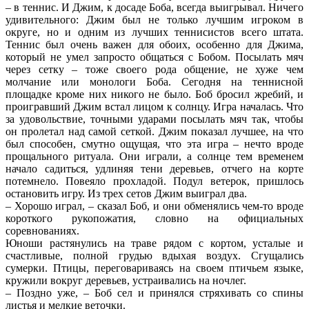
– в теннис. И Джим, к досаде Боба, всегда выигрывал. Ничего
удивительного: Джим был не только лучшим игроком в
округе, но и одним из лучших теннисистов всего штата.
Теннис был очень важен для обоих, особенно для Джима,
который не умел запросто общаться с Бобом. Посылать мяч
через сетку – тоже своего рода общение, не хуже чем
молчание или монологи Боба. Сегодня на теннисной
площадке кроме них никого не было. Боб бросил жребий, и
проигравший Джим встал лицом к солнцу. Игра началась. Что
за удовольствие, точными ударами посылать мяч так, чтобы
он пролетал над самой сеткой. Джим показал лучшее, на что
был способен, смутно ощущая, что эта игра – нечто вроде
прощального ритуала. Они играли, а солнце тем временем
начало садиться, удлиняя тени деревьев, отчего на корте
потемнело. Повеяло прохладой. Подул ветерок, пришлось
остановить игру. Из трех сетов Джим выиграл два.
– Хорошо играл, – сказал Боб, и они обменялись чем-то вроде
короткого рукопожатия, словно на официальных
соревнованиях.
Юноши растянулись на траве рядом с кортом, усталые и
счастливые, полной грудью вдыхая воздух. Сгущались
сумерки. Птицы, переговариваясь на своем птичьем языке,
кружили вокруг деревьев, устраивались на ночлег.
– Поздно уже, – Боб сел и принялся стряхивать со спины
листья и мелкие веточки.