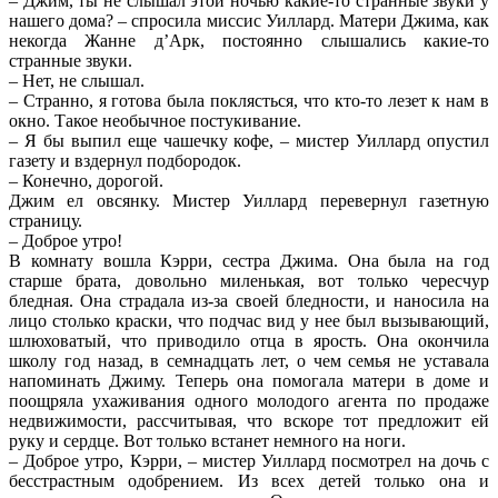
– Джим, ты не слышал этой ночью какие-то странные звуки у
нашего дома? – спросила миссис Уиллард. Матери Джима, как
некогда Жанне д’Арк, постоянно слышались какие-то
странные звуки.
– Нет, не слышал.
– Странно, я готова была поклясться, что кто-то лезет к нам в
окно. Такое необычное постукивание.
– Я бы выпил еще чашечку кофе, – мистер Уиллард опустил
газету и вздернул подбородок.
– Конечно, дорогой.
Джим ел овсянку. Мистер Уиллард перевернул газетную
страницу.
– Доброе утро!
В комнату вошла Кэрри, сестра Джима. Она была на год
старше брата, довольно миленькая, вот только чересчур
бледная. Она страдала из-за своей бледности, и наносила на
лицо столько краски, что подчас вид у нее был вызывающий,
шлюховатый, что приводило отца в ярость. Она окончила
школу год назад, в семнадцать лет, о чем семья не уставала
напоминать Джиму. Теперь она помогала матери в доме и
поощряла ухаживания одного молодого агента по продаже
недвижимости, рассчитывая, что вскоре тот предложит ей
руку и сердце. Вот только встанет немного на ноги.
– Доброе утро, Кэрри, – мистер Уиллард посмотрел на дочь с
бесстрастным одобрением. Из всех детей только она и