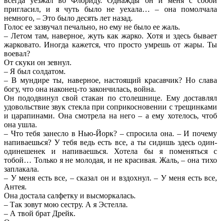
всегда уезжал во Флориду. Однажды он и меня с собой
пригласил, и я чуть было не уехала… – она помолчала
немного, – Это было десять лет назад.
Голос ее зазвучал печально, но ему не было ее жаль.
– Летом там, наверное, жуть как жарко. Хотя и здесь бывает
жарковато. Иногда кажется, что просто умрешь от жары. Ты
воевал?
От скуки он зевнул.
– Я был солдатом.
– В мундире ты, наверное, настоящий красавчик? Но слава
богу, что она наконец-то закончилась, война.
Он пододвинул свой стакан по столешнице. Ему доставлял
удовольствие звук стекла при соприкосновении с трещинками
и царапинами. Она смотрела на него – а ему хотелось, чтоб
она ушла.
– Что тебя занесло в Нью-Йорк? – спросила она. – И почему
напиваешься? У тебя ведь есть все, а ты сидишь здесь один-
одинешенек и напиваешься. Хотела бы я поменяться с
тобой… Только я не молодая, и не красивая. Жаль, – она тихо
заплакала.
– У меня есть все, – сказал он и вздохнул. – У меня есть все,
Антея.
Она достала салфетку и высморкалась.
– Так зовут мою сестру. А я Эстелла.
– А твой брат Дрейк.