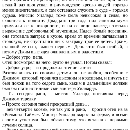
всякий раз пропускал в ричмондское кресло людей гораздо
менее значительных, а сам оставался служить в суде – горькая
судьба. Миссис Уиллард тоже была невысокая и седая, но
склонная к полноте. Двадцать три года под сапогом мужа
приучили ее к покорности, и на ее лице навсегда застыло
выражение добровольной мученицы. Надев белый передник,
она готовила завтрак в кухне, время от времени заглядывая в
столовую, не спустились ли к завтраку трое ее детей. Джим,
старший ее сын, вышел первым. День этот был особый, а
потому Джим выглядел оживленным и радостным.
– Доброе утро, папа.
Отец посмотрел на него, будто не узнал. Потом сказал:
– Доброе утро, – и продолжил чтение газеты.
Разговаривать со своими детьми он не любил, особенно с
Джимом, который уродился высоким и красивым, и ничуть не
был похож на того седого сына, каким в дальнейшем должен
был бы стать истинный сын мистера Уилларда.
– Ты сегодня рано, – миссис Уиллард поставила перед
Джимом тарелку.
– Просто сегодня такой прекрасный день…
– Без четверти восемь, не так уж и рано, – бросил отец из-за
«Ричмонд Таймс». Мистер Уиллард вырос на ферме, и всеми
своими успехами был обязан тому, что вставал с первыми
лучами солнца.