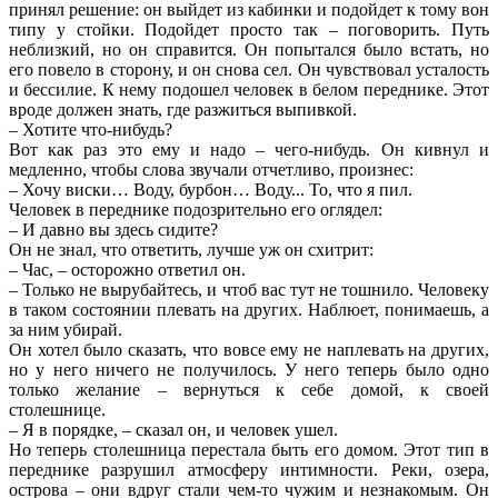
принял решение: он выйдет из кабинки и подойдет к тому вон
типу у стойки. Подойдет просто так – поговорить. Путь
неблизкий, но он справится. Он попытался было встать, но
его повело в сторону, и он снова сел. Он чувствовал усталость
и бессилие. К нему подошел человек в белом переднике. Этот
вроде должен знать, где разжиться выпивкой.
– Хотите что-нибудь?
Вот как раз это ему и надо – чего-нибудь. Он кивнул и
медленно, чтобы слова звучали отчетливо, произнес:
– Хочу виски… Воду, бурбон… Воду... То, что я пил.
Человек в переднике подозрительно его оглядел:
– И давно вы здесь сидите?
Он не знал, что ответить, лучше уж он схитрит:
– Час, – осторожно ответил он.
– Только не вырубайтесь, и чтоб вас тут не тошнило. Человеку
в таком состоянии плевать на других. Наблюет, понимаешь, а
за ним убирай.
Он хотел было сказать, что вовсе ему не наплевать на других,
но у него ничего не получилось. У него теперь было одно
только желание – вернуться к себе домой, к своей
столешнице.
– Я в порядке, – сказал он, и человек ушел.
Но теперь столешница перестала быть его домом. Этот тип в
переднике разрушил атмосферу интимности. Реки, озера,
острова – они вдруг стали чем-то чужим и незнакомым. Он