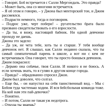
– Говорят, Боб встречается с Салли Мергондаль. Это правда?
– Может быть, она со многими встречается.
– Я об этом и говорю, – у Джона был менторский тон, и Джим
рассмеялся.
– Подрасти немного, тогда и поговорим.
– Подрос уже, черт побери! – ругательство брата было
призвано свидетельствовать о его взрослости.
– Да ты, я вижу, настоящий бабник. Ни одной девчонке
проходу не даешь.
Джона это задело:
– Да уж, не чета тебе, хоть ты и старше. У тебя вообще
девчонок нет. Я слышал, как Салли недавно сказала, что ты
самый симпатичный парень в школе, а вот ни с кем не
встречаешься. Она говорит, что ты просто боишься девчонок.
Джим покраснел:
– Дерьмо она собачье, твоя Салли. И никого я не боюсь. А
если хочешь знать, то я гуляю в другом конце города.
– Правда? – обрадованно спросил Джон.
Джим был доволен, что солгал.
– Еще бы, – он напустил на себя таинственный вид. – Мы с
Бобом туда частенько ходим. И вся бейсбольная команда тоже.
На кой нам эти пай-девочки?
– Понятно.
– И потом, Салли не такая уж недотрога.
– Откуда ты знаешь?