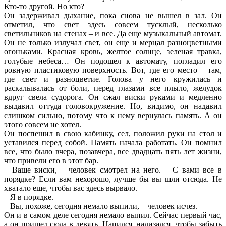
Кто-то другой. Но кто?
Он задерживал дыхание, пока снова не вышел в зал. Он
отметил, что свет здесь совсем тусклый, несколько
светильников на стенах – и все. Да еще музыкальный автомат.
Он не только излучал свет, он еще и мерцал разноцветными
огоньками. Красная кровь, желтое солнце, зеленая травка,
голубые небеса… Он подошел к автомату, погладил его
ровную пластиковую поверхность. Вот, где его место – там,
где свет и разноцветие. Голова у него кружилась и
раскалывалась от боли, перед глазами все плыло, желудок
вдруг свела судорога. Он сжал виски руками и медленно
выдавил оттуда головокружение. Но, видимо, он надавил
слишком сильно, потому что к нему вернулась память. А он
этого совсем не хотел.
Он поспешил в свою кабинку, сел, положил руки на стол и
уставился перед собой. Память начала работать. Он помнил
все, что было вчера, позавчера, все двадцать пять лет жизни,
что привели его в этот бар.
– Ваше виски, – человек смотрел на него. – С вами все в
порядке? Если вам нехорошо, лучше бы вы шли отсюда. Не
хватало еще, чтобы вас здесь вырвало.
– Я в порядке.
– Вы, похоже, сегодня немало выпили, – человек исчез.
Он и в самом деле сегодня немало выпил. Сейчас первый час,
а он пришел сюда в девять. Напился, нализался, чтобы забыть