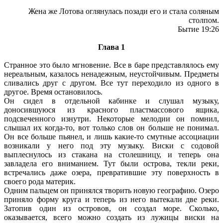
Жена же Лотова оглянулась позади его и стала соляным
столпом.
Бытие 19:26
Глава 1
Странное это было мгновение. Все в баре представлялось ему
нереальным, казалось ненадежным, неустойчивым. Предметы
сливались друг с другом. Все тут переходило из одного в
другое. Время остановилось.
Он сидел в отдельной кабинке и слушал музыку,
доносившуюся из красного пластмассового ящика,
подсвеченного изнутри. Некоторые мелодии он помнил,
слышал их когда-то, вот только слов он больше не понимал.
Он все больше пьянел, и лишь какие-то смутные ассоциации
возникали у него под эту музыку. Виски с содовой
выплеснулось из стакана на столешницу, и теперь она
завладела его вниманием. Тут были острова, текли реки,
встречались даже озера, превратившие эту поверхность в
своего рода материк.
Одним пальцем он принялся творить новую географию. Озеро
приняло форму круга и теперь из него вытекали две реки.
Затопив один из островов, он создал море. Сколько,
оказывается, всего можно создать из лужицы виски на