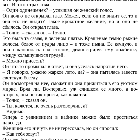
все. И этот страх тоже.
– Один-одинешенек? – услышал он женский голос.
Он долго не открывал глаз. Может, если он не видит ее, то и
она его не видит? Такое крохотное желание, но и оно не
сбылось. Он открыл глаза.
– Точно, – сказал он. – Точно.
Это была та самая, в зеленом платье. Крашеные темно-рыжие
волосы, белое от пудры лицо – и тоже пьяна. Ее качнуло, и
она наклонилась над столом, демонстрируя ему ложбинку
между колышущихся грудей.
– Можно присесть?
Он что-то промычал в ответ, и она уселась напротив него.
– Я говорю, ужасно жаркое лето, да? – она пыталась завести
светскую беседу.
Он посмотрел на нее, сможет ли она прижиться в его уютном
мирке. Вряд ли. Во-первых, уж слишком ее много, а во-
вторых, она не так проста, как кажется.
– Точно, – сказал он.
– Ты, кажется, не очень разговорчив, а?
– Видимо.
Теперь с уединением в кабинке можно было проститься
навсегда.
Женщина его ничуть не интересовала, но он спросил:
– Как тебя зовут?
Она улыбнулась: он обратил на нее внимание.