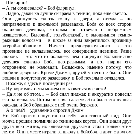
– Шикарно!
– А ты сомневался? – Боб фыркнул.
– Ладно, давай-ка лучше сыграем в теннис, пока еще светло.
Они двинулись сквозь толпу к двери, а оттуда – по
направлению к школьной раздевалке. Боба со всех сторон
окликали девушки, которым он отвечал с небрежным
изяществом. Высокий, голубоглазый, с вьющимися темно-
рыжими волосами – в школе за ним закрепилось прозвище
«герой-любовник». Ничего предосудительного в это
прозвище не вкладывалось, все совершенно невинно. Разве
любовь – это что-то большее, чем поцелуи? Большинство
девушек считало Боба неотразимым, а вот парни его
откровенно не жаловали. Возможно, именно потому, что
любили девушки. Кроме Джима, друзей у него не было. Они
вошли в полутемную раздевалку, и Боб печально огляделся.
– Похоже, я здесь в последний раз.
– Ну, кортами-то мы можем пользоваться все лето!
– Да я не об этом… – Боб снял пиджак и аккуратно повесил
его на вешалку. Потом он снял галстук. Это была его лучшая
одежда, и Боб обращался с ней очень бережно.
– А о чем?! – удивленно спросил Джим.
Но Боб просто напустил на себя таинственный вид. Они
молча прошли полмили до теннисных кортов. Они знали друг
друга всю жизнь, но близкими друзьями стали только этим
летом. Они вместе играли за школу в бейсбол, а друг с другом