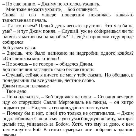
– Но еще видно, – Джиму не хотелось уходить.
– Мне тоже неохота уходить, – Боб оглянулся.
Снова в его манере поведения появилась какая-то
таинственная печаль.
– Ты это о чем? Целый день чего-то крутишь. Что у тебя на
уме? – и тут Джим понял. – Слушай, уж не собираешься ли ты
наняться матросом на корабль? Ты ещё в прошлом году вроде
собирался.
Боб усмехнулся:
– Знаешь, что было написано на надгробии одного ковбоя?
«Он слишком много знал»!
– Не хочешь – не говори, – обиделся Джим.
Боб поспешил загладить свою бестактность:
– Слушай, сейчас я ничего не могу тебе сказать. Но обещаю, в
понедельник ты все узнаешь, честное слово.
Джим пожал плечами:
– Твое дело.
– Пора одеваться, – Боб поднялся на ноги. – Сегодня вечером
иду со старушкой Салли Мергондаль на танцы, – он хитро
подмигнул. – Надеюсь, сегодня удастся оттянуться.
– Почему бы и нет, с ней кто только не оттягивался, – Джим
недолюбливал Салли: смуглую сумасбродную девицу, которая
целый год увивалась за Бобом. Хотя, что ему за дело, с кем
там милуется Боб. В синих сумерках они побрели к зданию
школы.