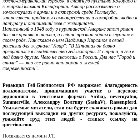
южно-американский городок, в снежную пустыню Колорадо и
в жаркий климат Калифорнии. Автор рассказывает о
гомосексуалах в армии и в актерской среде Голливуда,
затрагивает проблемы самоопределения и гомофобии, любви к
натуралу и отношений геев с женщинами.
Написанный в 1948 году в пуританской Америке этот роман
был воспринят в штыки, а сейчас признан одним из лучших в
своем роде. Как сказал о нем Владимир Кирсанов в своей
рецензии для журнала "Квир": "В Штатах он давно
превратился в свидетельство гей-истории. И страна, и геи в
ней давно другие. Чего не скажешь о России. Для нас "Город и
столп" — это все равно что роман о жгучей
современности".
Редакция Гей-Библиотеки РФ выражает благодарность
пользователям, принимавшим участие в переводе
аудиокниги в текстовый формат: Siciliaj, neveroyatno,
Summerville, Александру Волгину (SashaV), Rassenpferd.
Уважаемые читатели, если вы будете скачивать роман для
последующей выкладки на других ресурсах, пожалуйста,
уважайте труд этих людей - ставьте ссылку на
queerion.com.
Посвящается памяти J.T.