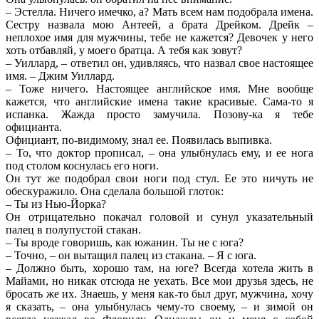
– Эстелла. Ничего имечко, а? Мать всем нам подобрала имена.
Сестру назвала мою Антеей, а брата Дрейком. Дрейк –
неплохое имя для мужчины, тебе не кажется? Девочек у него
хоть отбавляй, у моего братца. А тебя как зовут?
– Уиллард, – ответил он, удивляясь, что назвал свое настоящее
имя. – Джим Уиллард.
– Тоже ничего. Настоящее английское имя. Мне вообще
кажется, что английские имена такие красивые. Сама-то я
испанка. Жажда просто замучила. Позову-ка я тебе
официанта.
Официант, по-видимому, знал ее. Появилась выпивка.
– То, что доктор прописал, – она улыбнулась ему, и ее нога
под столом коснулась его ноги.
Он тут же подобрал свои ноги под стул. Ее это ничуть не
обескуражило. Она сделала большой глоток:
– Ты из Нью-Йорка?
Он отрицательно покачал головой и сунул указательный
палец в полупустой стакан.
– Ты вроде говоришь, как южанин. Ты не с юга?
– Точно, – он вытащил палец из стакана. – Я с юга.
– Должно быть, хорошо там, на юге? Всегда хотела жить в
Майами, но никак отсюда не уехать. Все мои друзья здесь, не
бросать же их. Знаешь, у меня как-то был друг, мужчина, хочу
я сказать, – она улыбнулась чему-то своему, – и зимой он