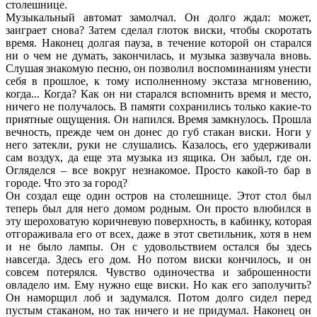
столешнице.
Музыкальный автомат замолчал. Он долго ждал: может,
заиграет снова? Затем сделал глоток виски, чтобы скоротать
время. Наконец долгая пауза, в течение которой он старался
ни о чем не думать, закончилась, и музыка зазвучала вновь.
Слушая знакомую песню, он позволил воспоминаниям унести
себя в прошлое, к тому исполненному экстаза мгновению,
когда... Когда? Как он ни старался вспомнить время и место,
ничего не получалось. В памяти сохранились только какие-то
приятные ощущения. Он напился. Время замкнулось. Прошла
вечность, прежде чем он донес до губ стакан виски. Ноги у
него затекли, руки не слушались. Казалось, его удерживали
сам воздух, да еще эта музыка из ящика. Он забыл, где он.
Огляделся – все вокруг незнакомое. Просто какой-то бар в
городе. Что это за город?
Он создал еще один остров на столешнице. Этот стол был
теперь был для него домом родным. Он просто влюбился в
эту шероховатую коричневую поверхность, в кабинку, которая
отгораживала его от всех, даже в этот светильник, хотя в нем
и не было лампы. Он с удовольствием остался бы здесь
навсегда. Здесь его дом. Но потом виски кончилось, и он
совсем потерялся. Чувство одиночества и заброшенности
овладело им. Ему нужно еще виски. Но как его заполучить?
Он наморщил лоб и задумался. Потом долго сидел перед
пустым стаканом, но так ничего и не придумал. Наконец он