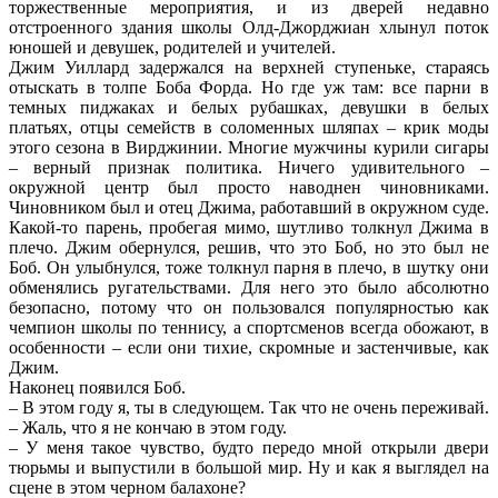
торжественные мероприятия, и из дверей недавно
отстроенного здания школы Олд-Джорджиан хлынул поток
юношей и девушек, родителей и учителей.
Джим Уиллард задержался на верхней ступеньке, стараясь
отыскать в толпе Боба Форда. Но где уж там: все парни в
темных пиджаках и белых рубашках, девушки в белых
платьях, отцы семейств в соломенных шляпах – крик моды
этого сезона в Вирджинии. Многие мужчины курили сигары
– верный признак политика. Ничего удивительного –
окружной центр был просто наводнен чиновниками.
Чиновником был и отец Джима, работавший в окружном суде.
Какой-то парень, пробегая мимо, шутливо толкнул Джима в
плечо. Джим обернулся, решив, что это Боб, но это был не
Боб. Он улыбнулся, тоже толкнул парня в плечо, в шутку они
обменялись ругательствами. Для него это было абсолютно
безопасно, потому что он пользовался популярностью как
чемпион школы по теннису, а спортсменов всегда обожают, в
особенности – если они тихие, скромные и застенчивые, как
Джим.
Наконец появился Боб.
– В этом году я, ты в следующем. Так что не очень переживай.
– Жаль, что я не кончаю в этом году.
– У меня такое чувство, будто передо мной открыли двери
тюрьмы и выпустили в большой мир. Ну и как я выглядел на
сцене в этом черном балахоне?