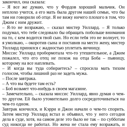
закончил, она сказала:
– Я все же думаю, что у Фордов хороший мальчик. Он
неплохо учится, а его мать была другом нашей семьи, что бы
там ни говорили об отце. Я не вижу ничего плохого в том, что
Джим с ним дружит.
– Я-то не возражаю, – сказал мистер Уиллард. – Я только
подумал, что тебе следовало бы обращать побольше внимания
на то, с кем водится твой сын. Но если тебя это не волнует, то
я умолкаю, – окоротив сына и поставив на место жену, мистер
Уиллард принялся с жадностью уплетать яичницу.
Миссис Уиллард пробормотала что-то утешительное, а Джим
пожалел, что его отец не похож на отца Боба – пьяницу,
которому на все наплевать.
– И когда вы туда собираетесь? – спросила мать тихим
голосом, чтобы лишний раз не задеть мужа.
– После завтрака.
– А что вы будете там есть?
– Боб возьмет что-нибудь в своем магазине.
– Замечательно, – сказала миссис Уиллард, явно думая о чем-
то другом. Ей было утомительно долго сосредоточиваться на
чем-то одном.
Завтрак кончился, и Кэрри и Джон начали о чем-то спорить.
Затем мистер Уиллард встал и объявил, что у него сегодня
дела в суде, хотя, на самом деле это было не так – по субботам
суд никогда не работал. Но жена не стала ему возражать, и