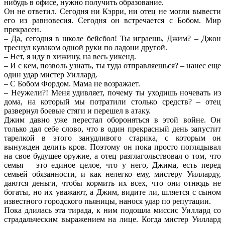
нибудь в офисе, нужно получить образование.
Он не ответил. Сегодня ни Кэрри, ни отец не могли вывести
его из равновесия. Сегодня он встречается с Бобом. Мир
прекрасен.
– Да, сегодня в школе бейсбол! Ты играешь, Джим? – Джон
треснул кулаком одной руки по ладони другой.
– Нет, я иду в хижину, на весь уикенд.
– И с кем, позволь узнать, ты туда отправляешься? – нанес еще
один удар мистер Уиллард.
– С Бобом Фордом. Мама не возражает.
– Неужели?! Меня удивляет, почему ты уходишь ночевать из
дома, на который мы потратили столько средств? – отец
развернул боевые стяги и перешел в атаку.
Джим давно уже перестал обороняться в этой войне. Он
только дал себе слово, что в один прекрасный день запустит
тарелкой в этого занудливого старика, с которым он
вынужден делить кров. Поэтому он пока просто поглядывал
на свое будущее оружие, а отец разглагольствовал о том, что
семья – это единое целое, что у него, Джима, есть перед
семьей обязанности, и как нелегко ему, мистеру Уилларду,
даются деньги, чтобы кормить их всех, что они отнюдь не
богаты, но их уважают, а Джим, видите ли, шляется с сыном
известного городского пьяницы, нанося удар по репутации.
Пока длилась эта тирада, к ним подошла миссис Уиллард со
страдальческим выражением на лице. Когда мистер Уиллард