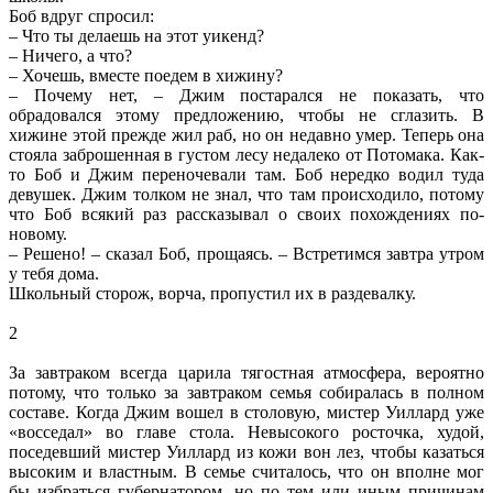
Боб вдруг спросил:
– Что ты делаешь на этот уикенд?
– Ничего, а что?
– Хочешь, вместе поедем в хижину?
– Почему нет, – Джим постарался не показать, что
обрадовался этому предложению, чтобы не сглазить. В
хижине этой прежде жил раб, но он недавно умер. Теперь она
стояла заброшенная в густом лесу недалеко от Потомака. Как-
то Боб и Джим переночевали там. Боб нередко водил туда
девушек. Джим толком не знал, что там происходило, потому
что Боб всякий раз рассказывал о своих похождениях по-
новому.
– Решено! – сказал Боб, прощаясь. – Встретимся завтра утром
у тебя дома.
Школьный сторож, ворча, пропустил их в раздевалку.
2
За завтраком всегда царила тягостная атмосфера, вероятно
потому, что только за завтраком семья собиралась в полном
составе. Когда Джим вошел в столовую, мистер Уиллард уже
«восседал» во главе стола. Невысокого росточка, худой,
поседевший мистер Уиллард из кожи вон лез, чтобы казаться
высоким и властным. В семье считалось, что он вполне мог
бы избраться губернатором, но по тем или иным причинам