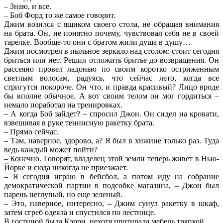
– Знаю, и все.
– Боб Форд то же самое говорит.
Джим возился с ящиком своего стола, не обращая внимания
на брата. Он, не понятно почему, чувствовал себя не в своей
тарелке. Вообще-то они с братом жили душа в душу…
Джим посмотрел в пыльное зеркало над столом: стоит сегодня
бриться или нет. Решил отложить бритье до возвращения. Он
рассеяно провел ладонью по своим коротко остриженным
светлым волосам, радуясь, что сейчас лето, когда все
стригутся покороче. Он что, и правда красивый? Лицо вроде
бы вполне обычное. А вот своим телом он мог гордиться –
немало поработал на тренировках.
– А когда Боб зайдет? – спросил Джон. Он сидел на кровати,
взвешивая в руке теннисную ракетку брата.
– Прямо сейчас.
– Там, наверное, здорово, а? Я был в хижине только раз. Туда
ведь каждый может пойти?
– Конечно. Говорят, владелец этой земли теперь живет в Нью-
Йорке и сюда никогда не приезжает.
– Я сегодня играю в бейсбол, а потом иду на собрание
демократической партии в подсобке магазина, – Джон был
парень неглупый, но еще зеленый.
– Это, наверное, интересно, – Джим сунул ракетку в шкаф,
затем сгреб одеяла и спустился по лестнице.
В гостиной была Кэрри, нехотя протирала мебель тряпкой.