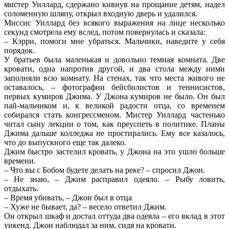
мистер Уиллард, сдержано кивнув на прощание детям, надел
соломенную шляпу, открыл входную дверь и удалился.
Миссис Уиллард без всякого выражения на лице несколько
секунд смотрела ему вслед, потом повернулась и сказала:
– Кэрри, помоги мне убраться. Мальчики, наведите у себя
порядок.
У братьев была маленькая и довольно темная комната. Две
кровати, одна напротив другой, и два стола между ними
заполняли всю комнату. На стенах, так что места живого не
оставалось, – фотографии бейсболистов и теннисистов,
первых кумиров Джима. У Джона кумиров не было. Он был
пай-мальчиком и, к великой радости отца, со временем
собирался стать конгрессменом. Мистер Уиллард частенько
читал сыну лекции о том, как преуспеть в политике. Планы
Джима дальше колледжа не простирались. Ему все казалось,
что до выпускного еще так далеко.
Джим быстро застелил кровать, у Джона на это ушло больше
времени.
– Что вы с Бобом будете делать на реке? – спросил Джон.
– Не знаю, – Джим расправил одеяло. – Рыбу ловить,
отдыхать.
– Время убивать, – Джон был в отца
– Хуже не бывает, да? – весело ответил Джим.
Он открыл шкаф и достал оттуда два одеяла – его вклад в этот
уикенд. Джон наблюдал за ним, сидя на кровати.