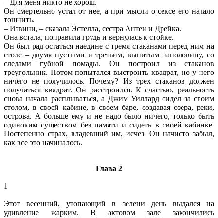
– Для меня никто не хорош.
Он смертельно устал от нее, а при мысли о сексе его начало
тошнить.
– Извини, – сказала Эстелла, сестра Антеи и Дрейка.
Она встала, поправила грудь и вернулась к стойке.
Он был рад остаться наедине с тремя стаканами перед ним на
столе – двумя пустыми и третьим, выпитым наполовину, со
следами губной помады. Он построил из стаканов
треугольник. Потом попытался выстроить квадрат, но у него
ничего не получилось. Почему? Из трех стаканов должен
получаться квадрат. Он расстроился. К счастью, реальность
снова начала расплываться, а Джим Уиллард сидел за своим
столом, в своей кабине, в своем баре, создавая озера, реки,
острова. А больше ему и не надо было ничего, только быть
одиноким существом без памяти и сидеть в своей кабинке.
Постепенно страх, владевший им, исчез. Он начисто забыл,
как все это начиналось.
Глава 2
1
Этот весенний, утопающий в зелени день выдался на
удивление жарким. В актовом зале закончились