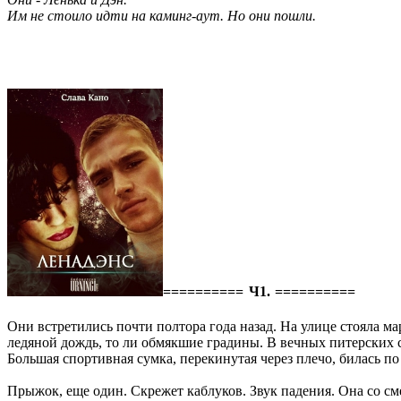
Им не стоило идти на каминг-аут. Но они пошли.
========== Ч1. ==========
Они встретились почти полтора года назад. На улице стояла м
ледяной дождь, то ли обмякшие градины. В вечных питерских 
Большая спортивная сумка, перекинутая через плечо, билась п
Прыжок, еще один. Скрежет каблуков. Звук падения. Она со см