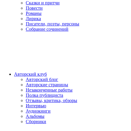
Сказки и притчи
Повести
Романы
Лирика
Писатели, поэты, персоны
Собрание сочинений
Авторский клуб
Авторский блог
Авторские страницы
Незаконченные работы
Полка публициста
Отзывы, критика, обзоры
Интервью
Аудиокниги
Альбомы
Сборники