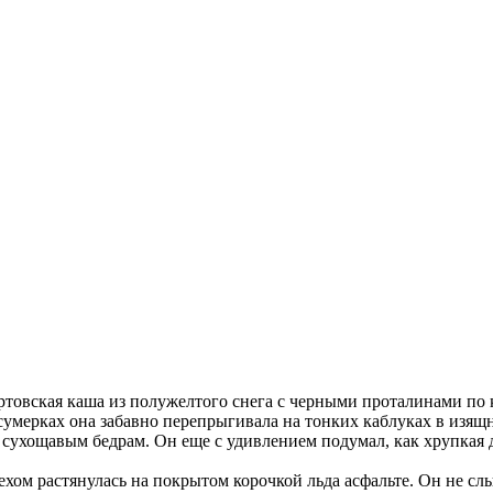
артовская каша из полужелтого снега с черными проталинами по 
сумерках она забавно перепрыгивала на тонких каблуках в изящ
о сухощавым бедрам. Он еще с удивлением подумал, как хрупкая
ехом растянулась на покрытом корочкой льда асфальте. Он не сл