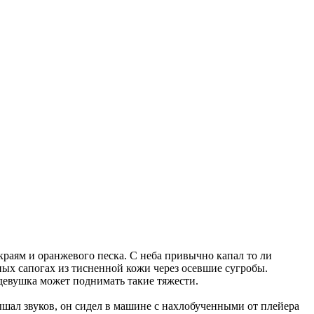
краям и оранжевого песка. С неба привычно капал то ли
ных сапогах из тисненной кожи через осевшие сугробы.
 девушка может поднимать такие тяжести.
ышал звуков, он сидел в машине с нахлобученными от плейера