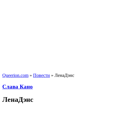
Queerion.com
»
Повести
» ЛенаДэнс
Слава Кано
ЛенаДэнс