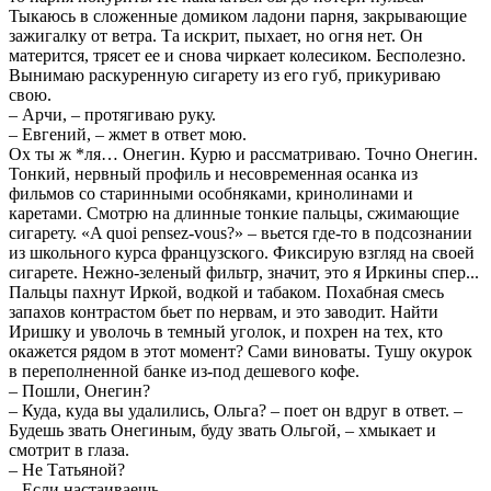
Тыкаюсь в сложенные домиком ладони парня, закрывающие
зажигалку от ветра. Та искрит, пыхает, но огня нет. Он
матерится, трясет ее и снова чиркает колесиком. Бесполезно.
Вынимаю раскуренную сигарету из его губ, прикуриваю
свою.
– Арчи, – протягиваю руку.
– Евгений, – жмет в ответ мою.
Ох ты ж *ля… Онегин. Курю и рассматриваю. Точно Онегин.
Тонкий, нервный профиль и несовременная осанка из
фильмов со старинными особняками, кринолинами и
каретами. Смотрю на длинные тонкие пальцы, сжимающие
сигарету. «A quoi pensez-vous?» – вьется где-то в подсознании
из школьного курса французского. Фиксирую взгляд на своей
сигарете. Нежно-зеленый фильтр, значит, это я Иркины спер...
Пальцы пахнут Иркой, водкой и табаком. Похабная смесь
запахов контрастом бьет по нервам, и это заводит. Найти
Иришку и уволочь в темный уголок, и похрен на тех, кто
окажется рядом в этот момент? Сами виноваты. Тушу окурок
в переполненной банке из-под дешевого кофе.
– Пошли, Онегин?
– Куда, куда вы удалились, Ольга? – поет он вдруг в ответ. –
Будешь звать Онегиным, буду звать Ольгой, – хмыкает и
смотрит в глаза.
– Не Татьяной?
– Если настаиваешь.