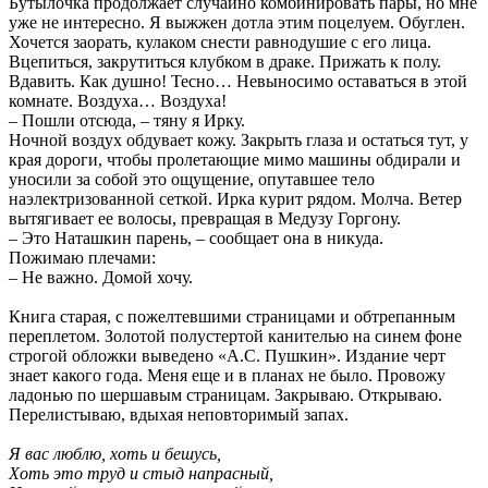
Бутылочка продолжает случайно комбинировать пары, но мне
уже не интересно. Я выжжен дотла этим поцелуем. Обуглен.
Хочется заорать, кулаком снести равнодушие с его лица.
Вцепиться, закрутиться клубком в драке. Прижать к полу.
Вдавить. Как душно! Тесно… Невыносимо оставаться в этой
комнате. Воздуха… Воздуха!
– Пошли отсюда, – тяну я Ирку.
Ночной воздух обдувает кожу. Закрыть глаза и остаться тут, у
края дороги, чтобы пролетающие мимо машины обдирали и
уносили за собой это ощущение, опутавшее тело
наэлектризованной сеткой. Ирка курит рядом. Молча. Ветер
вытягивает ее волосы, превращая в Медузу Горгону.
– Это Наташкин парень, – сообщает она в никуда.
Пожимаю плечами:
– Не важно. Домой хочу.
Книга старая, с пожелтевшими страницами и обтрепанным
переплетом. Золотой полустертой канителью на синем фоне
строгой обложки выведено «А.С. Пушкин». Издание черт
знает какого года. Меня еще и в планах не было. Провожу
ладонью по шершавым страницам. Закрываю. Открываю.
Перелистываю, вдыхая неповторимый запах.
Я вас люблю, хоть и бешусь,
Хоть это труд и стыд напрасный,