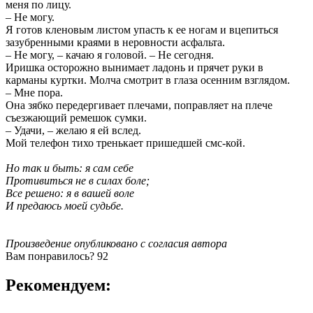
меня по лицу.
– Не могу.
Я готов кленовым листом упасть к ее ногам и вцепиться
зазубренными краями в неровности асфальта.
– Не могу, – качаю я головой. – Не сегодня.
Иришка осторожно вынимает ладонь и прячет руки в
карманы куртки. Молча смотрит в глаза осенним взглядом.
– Мне пора.
Она зябко передергивает плечами, поправляет на плече
съезжающий ремешок сумки.
– Удачи, – желаю я ей вслед.
Мой телефон тихо тренькает пришедшей смс-кой.
Но так и быть: я сам себе
Противиться не в силах боле;
Все решено: я в вашей воле
И предаюсь моей судьбе.
Произведение опубликовано с согласия автора
Вам понравилось?
92
Рекомендуем: