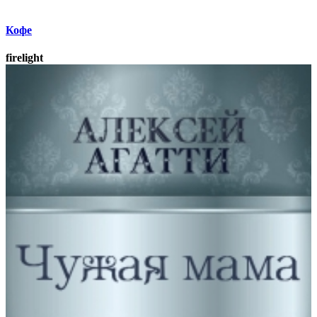
Кофе
firelight