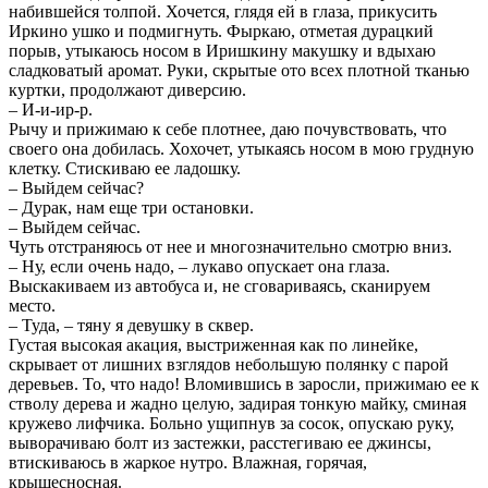
набившейся толпой. Хочется, глядя ей в глаза, прикусить
Иркино ушко и подмигнуть. Фыркаю, отметая дурацкий
порыв, утыкаюсь носом в Иришкину макушку и вдыхаю
сладковатый аромат. Руки, скрытые ото всех плотной тканью
куртки, продолжают диверсию.
– И-и-ир-р.
Рычу и прижимаю к себе плотнее, даю почувствовать, что
своего она добилась. Хохочет, утыкаясь носом в мою грудную
клетку. Стискиваю ее ладошку.
– Выйдем сейчас?
– Дурак, нам еще три остановки.
– Выйдем сейчас.
Чуть отстраняюсь от нее и многозначительно смотрю вниз.
– Ну, если очень надо, – лукаво опускает она глаза.
Выскакиваем из автобуса и, не сговариваясь, сканируем
место.
– Туда, – тяну я девушку в сквер.
Густая высокая акация, выстриженная как по линейке,
скрывает от лишних взглядов небольшую полянку с парой
деревьев. То, что надо! Вломившись в заросли, прижимаю ее к
стволу дерева и жадно целую, задирая тонкую майку, сминая
кружево лифчика. Больно ущипнув за сосок, опускаю руку,
выворачиваю болт из застежки, расстегиваю ее джинсы,
втискиваюсь в жаркое нутро. Влажная, горячая,
крышесносная.