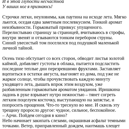
И в этой глупости несчастной
У ваших ног я признаюсь!
Строчки легки, неуловимы, как паутина на исходе лета. Мягко
льются, оседая едва заметным послевкусием. Тонкий аромат
неизбывности. Горьковатый привкус упущенного.
Перелистываю страницу за страницей, вчитываюсь в строфы,
внутри звенят и отзываются тонким перебором струны.
Синий увесистый том поселился под подушкой маленькой
личной тайной.
Осень тихо обступает со всех сторон, обводит листья золотой
каймой, добавляет густоты в облака, пытается подсластить
последние теплые дни перезревшими фруктами. Заставляет
вцепиться в остатки августа, выгоняет из дома, под уже не
жаркое солнце, чтобы прочувствовать каждую минуту
уходящего лета, дышать впрок этим воздухом, уже
разбавленным горьковатым ароматом увядания. Иришкина
ладонь в руке взрывает нутро нежностью – тянет согреть
легким поцелуем косточку, выступающую на запястье, и
попросить прощения. Что-то треснуло во мне. И сквозь эту
трещину проросло другое: чудное, сильное, беспокойное.
– Арчи. Пойдем сегодня в кино?
Небо начинает закипать слезами, окрашивая асфальт темными
точками. Ветер, приправленный дождем, наотмашь хлещет