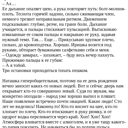
– Ах…
Ее дыхание опаляет шею, а рука повторяет путь: болт-молния-
плоть. Теснота горячей ладони, сильно сжимающая член,
немного трезвит неправильным ритмом. Движением
подсказываю: глубже, резче, на грани боли. Дыхание
учащается, и пальцы стискивает пульсацией. Вытаскиваю
измазанные ее соком пальцы и накрываю ее руку, задавая
нужный темп. Так… Еще… Прикусываю хрупкое плечо,
сильно, до кровоподтека. Хорошо. Иришка возится под
руками, обтирает бумажными салфетками себя и меня.
– Одежду замарал, – хихикает, – буду весь вечер пахнуть.
Прижимаю пальцы к ее губам:
– А я тобой.
Три остановки приходиться топать пешком.
Наташка гиперобщительная, поэтому на ее день рождения
вечно заносит каких-то новых людей. Вот и сейчас дверь нам
открывает кто-то совершенно левый. Судя по звукам, мы
конкретно опоздали – народ уже хорошо выпил и пляшет.
Наше появление встречено почти овацией. Какие люди! Сто
лет не виделись! Наконец-то! Кто-то виснет на шее, кто-то
хлопает по плечу. Кто-то втискивает в руку рюмку, и от
щедрот водка переливается через край. Хоп! Хоп! Хоп!
Атмосфера вливается вместе с алкоголем, и я уже тащу какого-
то парня покурить. Не накачаться бы до потери пульса.