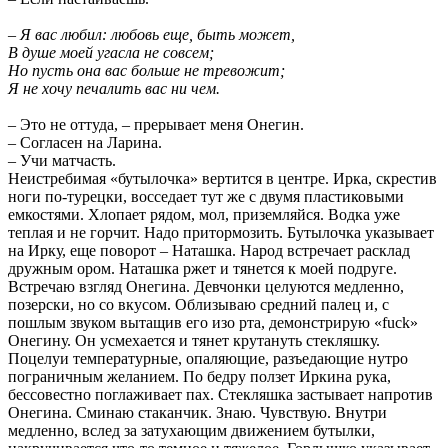
– Я вас любил: любовь еще, быть может,
В душе моей угасла не совсем;
Но пусть она вас больше не тревожит;
Я не хочу печалить вас ни чем.
– Это не оттуда, – прерывает меня Онегин.
– Согласен на Ларина.
– Учи матчасть.
Неистребимая «бутылочка» вертится в центре. Ирка, скрестив
ноги по-турецки, восседает тут же с двумя пластиковыми
емкостями. Хлопает рядом, мол, приземляйся. Водка уже
теплая и не горчит. Надо притормозить. Бутылочка указывает
на Ирку, еще поворот – Наташка. Народ встречает расклад
дружным ором. Наташка ржет и тянется к моей подруге.
Встречаю взгляд Онегина. Девчонки целуются медленно,
позерски, но со вкусом. Облизываю средний палец и, с
пошлым звуком вытащив его изо рта, демонстрирую «fuck»
Онегину. Он усмехается и тянет крутануть стекляшку.
Поцелуи температурные, опаляющие, разъедающие нутро
пограничным желанием. По бедру ползет Иркина рука,
бессовестно поглаживает пах. Стекляшка застывает напротив
Онегина. Сминаю стаканчик. Знаю. Чувствую. Внутри
медленно, вслед за затухающим движением бутылки,