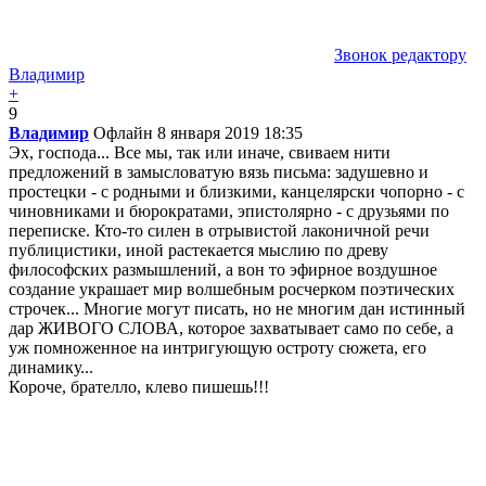
Звонок редактору
Владимир
+
9
Владимир
Офлайн
8 января 2019 18:35
Эх, господа... Все мы, так или иначе, свиваем нити
предложений в замысловатую вязь письма: задушевно и
простецки - с родными и близкими, канцелярски чопорно - с
чиновниками и бюрократами, эпистолярно - с друзьями по
переписке. Кто-то силен в отрывистой лаконичной речи
публицистики, иной растекается мыслию по древу
философских размышлений, а вон то эфирное воздушное
создание украшает мир волшебным росчерком поэтических
строчек... Многие могут писать, но не многим дан истинный
дар ЖИВОГО СЛОВА, которое захватывает само по себе, а
уж помноженное на интригующую остроту сюжета, его
динамику...
Короче, брателло, клево пишешь!!!