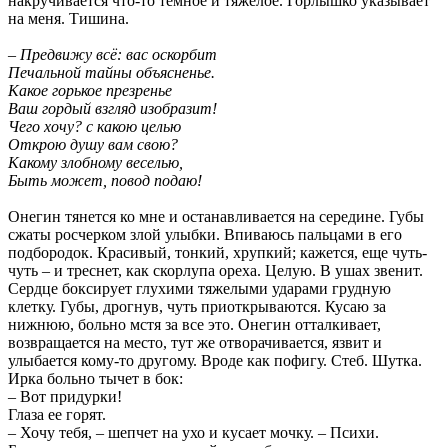
накручивается что-то темное и тяжелое. Горлышко указывает
на меня. Тишина.
– Предвижу всё: вас оскорбит
Печальной тайны объясненье.
Какое горькое презренье
Ваш гордый взгляд изобразит!
Чего хочу? с какою целью
Открою душу вам свою?
Какому злобному веселью,
Быть может, повод подаю!
Онегин тянется ко мне и останавливается на середине. Губы
сжаты росчерком злой улыбки. Впиваюсь пальцами в его
подбородок. Красивый, тонкий, хрупкий; кажется, еще чуть-
чуть – и треснет, как скорлупа ореха. Целую. В ушах звенит.
Сердце боксирует глухими тяжелыми ударами грудную
клетку. Губы, дрогнув, чуть приоткрываются. Кусаю за
нижнюю, больно мстя за все это. Онегин отталкивает,
возвращается на место, тут же отворачивается, язвит и
улыбается кому-то другому. Вроде как пофигу. Стеб. Шутка.
Ирка больно тычет в бок:
– Вот придурки!
Глаза ее горят.
– Хочу тебя, – шепчет на ухо и кусает мочку. – Психи.