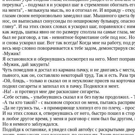
переулка", - подумал я и ускорил шаг в стремлении обогнать ег
на мента", - мелькнула мысль, но я отогнал ее. И вправду - от
глазам своим непроизвольно замедлил шаг. Мышиного цвета буш
нос, он выписывал синусоиды по неширокому бульвару, опасно кр
гляну". И на этих своих словах я ускорил шаг, поравнялся с ни
как жердь, шапка явно не по размеру сползла на самые глаза, 
был не разговор, а так - невнятное бормотание себе под нос. Но
и снова ускорил шаг. Вот так всегда! Когда мне на работу, по
весь мир словно поворачивается к тебе задом, демонстрируя с
-Мужик!
Я остановился и обернувшись посмотрел на него. Мент поправил
-Мужик, дай закурить!
Чуть помедлив я достал из кармана пачку, и не двигаясь с мест
пьяного, как он, составляло некоторый труд. Так и есть. Раза т
-Ой, блядь, - только и сказал он и неуклюже присев на корточ
поднял сигареты и запихал их в пачку. Поднялся и мент.
-На! - и протянул мне две раскисшие сигареты.
-Себе оставь, - улыбнувшись сказал я и без паузы продолжил. -
-А ты кто такой? - с вызовом спросил он меня, пытаясь распрям
-Да не грузись ты, - я примиряюще хлопнул его по плечу, - прос
И на этих словах я, отвернувшись от него, быстро пошел в стор
в любое другое время, у меня и разговор с ним был бы другим, и
Но я немного заблуждался.
Подойдя к остановке, я увидел свой автобус с раскрытыми двер
десять-пятнадцать уже расселись по сиденьям. Заняв последне