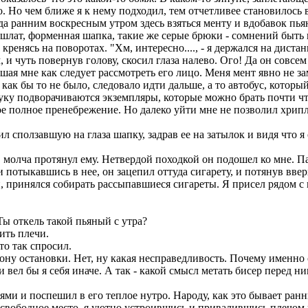
о. Но чем ближе я к нему подходил, тем отчетливее становилось 
куда ранним воскресным утром здесь взяться менту и вдобавок пья
лат, форменная шапка, такие же серые брюки - сомнений быть н
енясь на поворотах. "Хм, интересно...., - я держался на дистан
м, и чуть повернув голову, скосил глаза налево. Ого! Да он совсе
мешая мне как следует рассмотреть его лицо. Меня мент явно не з
 как бы то не было, следовало идти дальше, а то автобус, которы
д руку подворачиваются экземпляры, которые можно брать почти ч
вое полное пренебрежение. Но далеко уйти мне не позволил хрип
 сползавшую на глаза шапку, задрав ее на затылок и видя что я
а, молча протянул ему. Нетвердой походкой он подошел ко мне. П
ри потыкавшись в нее, он зацепил оттуда сигарету, и потянув вве
ки, принялся собирать рассыпавшиеся сигареты. Я присел рядом с
 Ты откель такой пьяный с утра?
ить плечи.
то так спросил.
ону остановки. Нет, ну какая несправедливость. Почему именно с
 вел бы я себя иначе. А так - какой смысл метать бисер перед ни
ями и поспешил в его теплое нутро. Народу, как это бывает ран
е свободное место, я уютно устроившись и привалившись плечом 