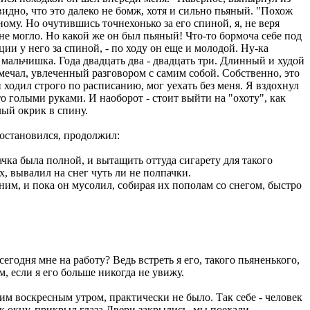
видно, что это далеко не бомж, хотя и сильно пьяный. "Похож
ному. Но очутившись точнехонько за его спиной, я, не веря
е могло. Но какой же он был пьяный! Что-то бормоча себе под
ции у него за спиной, - по ходу он еще и молодой. Ну-ка
м мальчишка. Года двадцать два - двадцать три. Длинный и худой
амечал, увлеченный разговором с самим собой. Собственно, это
й ходил строго по расписанию, мог уехать без меня. Я вздохнул
то голыми руками. И наоборот - стоит выйти на "охоту", как
лый окрик в спину.
 остановился, продолжил:
ачка была полной, и вытащить оттуда сигарету для такого
рх, вывалил на снег чуть ли не полпачки.
 ним, и пока он мусолил, собирая их пополам со снегом, быстро
егодня мне на работу? Ведь встреть я его, такого пьяненького,
м, если я его больше никогда не увижу.
ним воскресным утром, практически не было. Так себе - человек
к окну, прикрыл глаза.Двери закрылись, мы поехали.