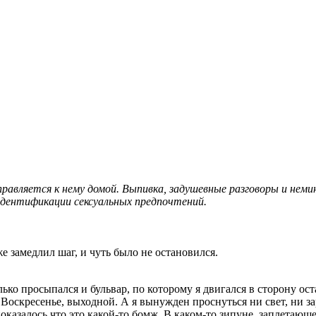
равляется к нему домой. Выпивка, задушевные разговоры и неми
идентификации сексуальных предпочтений.
е замедлил шаг, и чуть было не остановился.
лько просыпался и бульвар, по которому я двигался в сторону ос
скресенье, выходной. А я вынужден проснуться ни свет, ни заря
показалось что это какой-то бомж. В каком-то зипуне, заплетаю