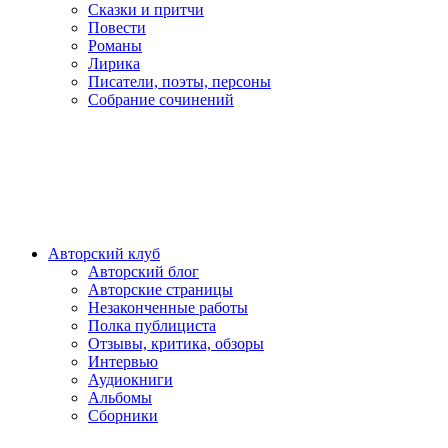
Сказки и притчи
Повести
Романы
Лирика
Писатели, поэты, персоны
Собрание сочинений
Авторский клуб
Авторский блог
Авторские страницы
Незаконченные работы
Полка публициста
Отзывы, критика, обзоры
Интервью
Аудиокниги
Альбомы
Сборники