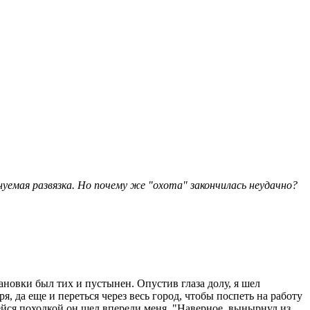
нуемая развязка. Но почему же "охота" закончилась неудачно?
тановки был тих и пустынен. Опустив глаза долу, я шел
, да еще и переться через весь город, чтобы поспеть на работу
щейся походкой он шел впереди меня. "Наверное, вынырнул из