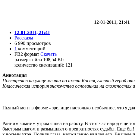
12-01-2011, 21:41
12-01-2011, 21:41
Рассказы
6 990 просмотров
1
комментарий
FB2 формат
Скачать
размер файла 108,54 Kb
количество cкачиваний: 121
Аннотация
Повстречав на улице мента по имени Костя, главный герой отп
Классическая история знакомства основанная на сложностях 
Пьяный мент в форме - зрелище настолько необычное, что я даж
Ранним зимним утром я шел на работу. В этот час народ еще то
быстрым шагом и размышлял о превратностях судьбы. Еще бы! Во
к восьми утра. Подняв глаза, неожиданно увидел его. Вначале 