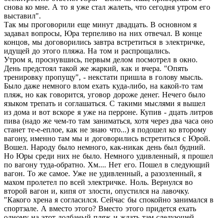
снова ко мне. А то я уже стал жалеть, что сегодня утром его
выставил".
Так мы проговорили еще минут двадцать. В основном я
задавал вопросы, Юра терпеливо на них отвечал. В конце
концов, мы договорились завтра встретиться в электричке,
идущей до этого пляжа. На том и распрощались.
Утром я, проснувшись, первым делом посмотрел в окно.
День предстоял такой же жаркий, как и вчера. "Опять
тренировку пропущу", - некстати пришла в голову мысль.
Было даже немного влом ехать куда-либо, на какой-то там
пляж, но как говорится, уговор дороже денег. Нечего было
языком трепать и соглашаться. С такими мыслями я вышел
из дома и вот вскоре я уже на перроне. Купив - дцать литров
пива (надо же чем-то там заниматься, хотя через два часа оно
станет те-е-еплое, как не знаю что...) я подошел ко второму
вагону, именно там мы и договорились встретиться с Юрой.
Вошел. Народу было немного, как-никак день был будний.
Но Юры среди них не было. Немного удивленный, я прошел
по вагону туда-обратно. Хм.... Нет его. Пошел в следующий
вагон. То же самое. Уже не удивленный, а разозленный, я
махом пролетел по всей электричке. Ноль. Вернулся во
второй вагон и, кипя от злости, опустился на лавочку.
"Какого хрена я согласился. Сейчас бы спокойно занимался в
спортзале. А вместо этого? Вместо этого придется ехать
одному на этот долбаный пляж и ждать там следующей