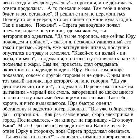
чего сегодня вечером делаешь? - спросил я, и не дожидаясь
ответа продолжил. - А то поехали к нам. Там тебе и водка
будет, и все остальное". Я решил с ним не церемониться.
Почему-то был уверен, что он пойдет со мной куда угодно.
Так и вышло. "Поехали", - Серега равнодушно пожал
плечами, и даже не уточнив, где мы живем, стал
неторопливо одеваться. "Да ты не торопись, еще сейчас Юру
подождем и пойдем", - сказал я, несколько удивленный его
такой прытью. Серега, уже натянувший штаны, послушно
опустился на траву и замолчал. "Какой-то он вялый - ни
рыба, ни мясо", - подумал я, но отнес эту его вялость на счет
похмелья и жары. Сам же, привстав, стал оглядывать
окрестности в надежде увидеть Юру. Но тот сам вскоре
показался, совсем с другой стороны и не один. С ним шел
тот самый типчик, про которого он мне говорил. "Да уж,
действительно типчик", - подумал я. Паренек был похож на
цыганенка - черный как смоль, загоревший до шоколадного
оттенка с плутоватыми бегающими глазенками. Так себе,
короче, ничего выдающегося. Юра быстро оценил
обстановку и радостно потер ладошки. "Вы уже собираетесь,
да? - спросил он. - Как раз, самое время, скоро электричка в
город. Познакомьтесь, - он кивнул на парнишку. - Его зовут
Ваня". Мы с Серегой по очереди пожали Ваньке руку. Я
отвел Юрку в сторонку, пока Серега продолжал одеваться.
"Ты чего за типа снял?", - спросил я немного презрительно.