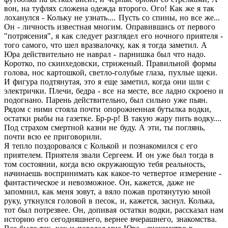
вон, на туфлях сложена одежда второго. Ого! Как же я так
лоханулся - Кольку не узнать.... Пусть со спины, но все же...
Он - личность известная многим. Оправившись от первого
"потрясения", я как следует разглядел его ночного приятеля -
того самого, что шел вразвалочку, как я тогда заметил. А
Юра действительно не наврал - парнишка был что надо.
Коротко, по скинхедовски, стриженый. Правильной формы
голова, нос картошкой, светло-голубые глаза, пухлые щеки.
И фигура подтянутая, это я еще заметил, когда они шли с
электрички. Плечи, бедра - все на месте, все ладно скроено и
подогнано. Парень действительно, был сильно уже пьян.
Рядом с ними стояла почти опорожненная бутылка водки,
остатки рыбы на газетке. Бр-р-р! В такую жару пить водку....
Под страхом смертной казни не буду. А эти, ты поглянь,
почти всю ее приговорили.
Я тепло поздоровался с Колькой и познакомился с его
приятелем. Приятеля звали Сергеем. И он уже был тогда в
том состоянии, когда всю окружающую тебя реальность,
начинаешь воспринимать как какое-то четвертое измерение -
фантастическое и невозможное. Он, кажется, даже не
запомнил, как меня зовут, а вяло пожав протянутую мной
руку, уткнулся головой в песок, и, кажется, заснул. Колька,
тот был потрезвее. Он, допивая остатки водки, рассказал нам
историю его сегодняшнего, вернее вчерашнего, знакомства.