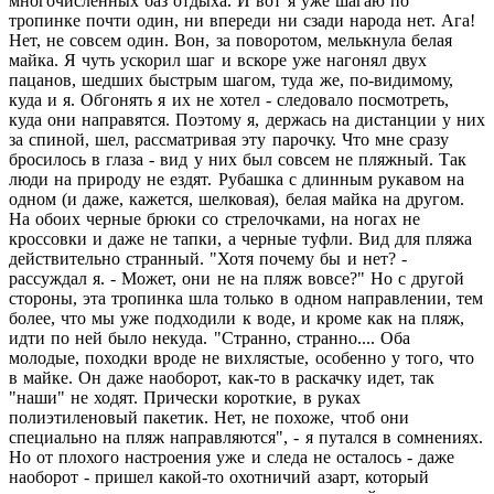
многочисленных баз отдыха. И вот я уже шагаю по
тропинке почти один, ни впереди ни сзади народа нет. Ага!
Нет, не совсем один. Вон, за поворотом, мелькнула белая
майка. Я чуть ускорил шаг и вскоре уже нагонял двух
пацанов, шедших быстрым шагом, туда же, по-видимому,
куда и я. Обгонять я их не хотел - следовало посмотреть,
куда они направятся. Поэтому я, держась на дистанции у них
за спиной, шел, рассматривая эту парочку. Что мне сразу
бросилось в глаза - вид у них был совсем не пляжный. Так
люди на природу не ездят. Рубашка с длинным рукавом на
одном (и даже, кажется, шелковая), белая майка на другом.
На обоих черные брюки со стрелочками, на ногах не
кроссовки и даже не тапки, а черные туфли. Вид для пляжа
действительно странный. "Хотя почему бы и нет? -
рассуждал я. - Может, они не на пляж вовсе?" Но с другой
стороны, эта тропинка шла только в одном направлении, тем
более, что мы уже подходили к воде, и кроме как на пляж,
идти по ней было некуда. "Странно, странно.... Оба
молодые, походки вроде не вихлястые, особенно у того, что
в майке. Он даже наоборот, как-то в раскачку идет, так
"наши" не ходят. Прически короткие, в руках
полиэтиленовый пакетик. Нет, не похоже, чтоб они
специально на пляж направляются", - я путался в сомнениях.
Но от плохого настроения уже и следа не осталось - даже
наоборот - пришел какой-то охотничий азарт, который