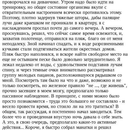
проворочался на диванчике. Утром надо было идти на
тренировку, но общее состояние организма вкупе с
отвратительным настроением всячески противилось этому.
Поэтому, плотно задернув тяжелые шторы, дабы палящие
лучи даже краешком не проникали в квартиру, я с
наслаждением проспал почти до самого вечера. А вечером,
проснувшись, решил, что сейчас самое время освежится, и,
захватив полотенце, отправился на пляж, благо он от меня
неподалеку. Зной начинал спадать, и к воде разрозненными
кучками стали подтягиваться жители окрестных домов.
Пляж быстро наполнялся, и вскоре найти свободное место на
еще не остывшем песке было довольно затруднительно. Я
лежал недалеко от воды, с удовольствием подставив лучам
спину, и через темные очки внимательно рассматривал
группу молодых пацанов, расположившуюся рядышком со
мной. Посмотреть там было на что и даже, возможно и не
только посмотреть, но железное правило "не ..., где живешь",
прочно засевшее в моем мозгу, предполагало только
пассивное наблюдение. В принципе, с ними можно было
просто познакомится - труда это большого не составляло - и
весело провести время, но стоило ли на это тратиться? В
общем, так рассуждая, я постепенно начал заводиться. Тем
более что и проведенная впустую ночь давала о себе знать.
А это, в свою очередь, предполагало какие-то активные
действия... Короче, я быстро собрал манатки и решил