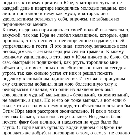
податься к своему приятелю Юре, у которого чуть ли не
каждый день в квартире находились молодые пацаны, кои
липли постоянно к нему как мухи, и которых он с
удовольствием оставлял у себя, впрочем, не забывая их
периодически менять.
К нему следовало приходить со своей водкой и желательно,
закуской, так как Юра не любил халявщиков, которые, едва
пронюхав, что у него есть неиспорченное создание, стаей
устремлялись в гости. Я это знал, поэтому, запасшись всем
необходимым, с легким сердцем сел на трамвай. К моему
великому удивлению, в этот раз у Юры никого не было. Он
сам, быстрый и подвижный, как ртуть, торопливо мне
объяснил, что всех юных нахлебников, он выгнал сегодня
утром, так как сильно устал от них и решил пожить
недельку в спокойном одиночестве. И тут же с присущим
ему ехидством добавил, зная мою болезненную тягу к
белобрысым пацанам, что один из нахлебников был
совершенно чудный мальчишка - беленький, скромненький,
не мальчик, а цаца. Но и его он тоже выгнал, а вот если б
знал, что я сегодня к нему приду, то обязательно оставил бы.
Этим Юра меня расстроил окончательно. И как в таких
случаях бывает, захотелось еще сильнее. Но делать было
нечего, факт был налицо, и наедяться на чудо было бы
глупо. С горя выпив бутылку водки вдвоем с Юркой (не
пропадать же добру), и поговорив о том, о сем, я, не солоно