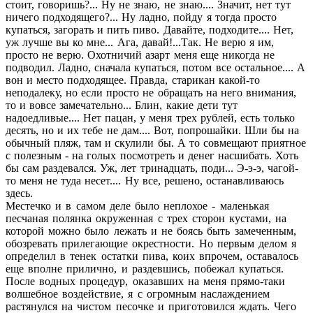
стоит, говоришь?... Ну не знаю, не знаю.... Значит, нет тут
ничего подходящего?... Ну ладно, пойду я тогда просто
купаться, загорать и пить пиво. Давайте, подходите.... Нет,
уж лучше вы ко мне... Ага, давай!...Так. Не верю я им,
просто не верю. Охотничий азарт меня еще никогда не
подводил. Ладно, сначала купаться, потом все остальное.... А
вон и место подходящее. Правда, старикан какой-то
неподалеку, но если просто не обращать на него внимания,
то и вовсе замечательно... Блин, какие дети тут
надоедливые.... Нет пацан, у меня трех рублей, есть только
десять, но и их тебе не дам.... Вот, попрошайки. Шли бы на
обычный пляж, там и скулили бы. А то совмещают приятное
с полезным - на голых посмотреть и денег насшибать. Хоть
бы сам раздевался. Уж, лет тринадцать, поди... Э-э-э, чагой-
то меня не туда несет.... Ну все, решено, останавливаюсь
здесь.
Местечко и в самом деле было неплохое - маленькая
песчаная полянка окруженная с трех сторон кустами, на
которой можно было лежать и не боясь быть замеченным,
обозревать прилегающие окрестности. Но первым делом я
определил в тенек остатки пива, коих впрочем, оставалось
еще вполне прилично, и раздевшись, побежал купаться.
После водных процедур, оказавших на меня прямо-таки
волшебное воздействие, я с огромным наслаждением
растянулся на чистом песочке и приготовился ждать. Чего