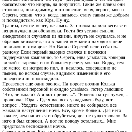
обязательно что-нибудь, да получится. Такие же планы они
строили и, по-видимому, в отношении меня, вернее, моего
Сереги, решив, что я, когда напьюсь, стану таким же добрым
и покладистым, как Юра. Ну-ну...
Трапеза, тем не менее, началась. За столом царило веселье и
непринужденная обстановка. Гости без устали сыпали
анекдотами и случаями из жизни, ничуть не смущаясь, и не
обращая внимания, что в нашей компании находятся двое
новичков в этом деле. Но Ваня с Серегой вели себя по-
разному. Если первый задорно смеялся и всячески
поддерживал компанию, то Серега, едва улыбался, ковыряя
вилкой в тарелке, и по большему счету молчал. Водку, тем
не менее, он исправно пил, и, казалось, совершенно не
пьянел, во всяком случае, видимых изменений в его
поведении не происходило.
Прозвенел еще один звонок. На пороге возник Колька
собственной персоной и ехидно улыбаясь, потер ладошки:
"Что, не ждали? А я вот пришел...". "Больно ты тут нужен, -
проворчал Юра. - Где я вас всех укладывать буду, вот
вопрос". Уходить, естественно, никто не собирался, все
жаждали наступления ночи. Все, кроме Кольки. Для него
важнее, чем напиться и обрубиться, дел не существовало. За
него я был спокоен. А вот по поводу остальных... Мне
предстояла беспокойная ночка.
Серега при виде Кольки немного встрепенулся и заулыбался.