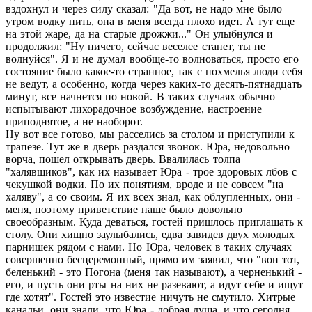
вздохнул и через силу сказал: "Да вот, не надо мне было
утром водку пить, она в меня всегда плохо идет. А тут еще
на этой жаре, да на старые дрожжи..." Он улыбнулся и
продолжил: "Ну ничего, сейчас веселее станет, ты не
волнуйся". Я и не думал вообще-то волноваться, просто его
состояние было какое-то странное, так с похмелья люди себя
не ведут, а особенно, когда через каких-то десять-пятнадцать
минут, все начнется по новой. В таких случаях обычно
испытывают лихорадочное возбуждение, настроение
приподнятое, а не наоборот.
Ну вот все готово, мы расселись за столом и приступили к
трапезе. Тут же в дверь раздался звонок. Юра, недовольно
ворча, пошел открывать дверь. Ввалилась толпа
"халявщиков", как их называет Юра - трое здоровых лбов с
чекушкой водки. По их понятиям, вроде и не совсем "на
халяву", а со своим. Я их всех знал, как облупленных, они -
меня, поэтому приветствие наше было довольно
своеобразным. Куда деваться, гостей пришлось приглашать к
столу. Они хищно заулыбались, едва завидев двух молодых
парнишек рядом с нами. Но Юра, человек в таких случаях
совершенно бесцеремонный, прямо им заявил, что "вон тот,
беленький - это Погона (меня так называют), а черненький -
его, и пусть они рты на них не разевают, а идут себе и ищут
где хотят". Гостей это известие ничуть не смутило. Хитрые
канальи, они знали, что Юра - добрая душа, и что сегодня