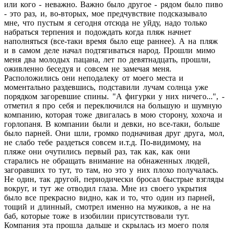
или кого - неважно. Важно было другое - рядом было пиво
- это раз, и, во-вторых, мое предчувствие подсказывало
мне, что пустым я сегодня отсюда не уйду, надо только
набраться терпения и подождать когда пляж начнет
наполняться (все-таки время было еще раннее). А на пляж
и в самом деле начал подтягиваться народ. Прошли мимо
меня два молодых пацана, лет по девятнадцать, прошли,
оживленно беседуя и совсем не замечая меня.
Расположились они неподалеку от моего места и
моментально раздевшись, подставили лучам солнца уже
порядком загоревшие спины. "А фигурки у них ничего...", -
отметил я про себя и переключился на большую и шумную
компанию, которая тоже двигалась в мою сторону, хохоча и
горлопаня. В компании были и девки, но все-таки, больше
было парней. Они шли, громко подначивая друг друга, мол,
не слабо тебе раздеться совсем и.т.д. По-видимому, на
пляже они очутились первый раз, так как, как они
старались не обращать внимание на обнаженных людей,
загоравших то тут, то там, но это у них плохо получалась.
Не один, так другой, периодически бросал быстрые взгляды
вокруг, и тут же отводил глаза. Мне из своего укрытия
было все прекрасно видно, как и то, что один из парней,
тощий и длинный, смотрел именно на мужиков, а не на
баб, которые тоже в изобилии присутствовали тут.
Компания эта прошла дальше и скрылась из моего поля