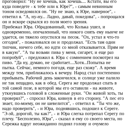
проговорил: "Ну не хочешь, как хочешь.... Кстати, вы его
куда поведете - к тебе или к Юре?", - самым невинным
тоном осведомился он. "Ну не знаю, к Юре, наверное", -
ответил я. "А, ну-ну... Ладно, давай, покедова", - попрощался
он и вскоре скрылся из поля моего зрения.
Прибежал Юра. Обрадованный, что Колька ушел, и
одновременно, опечаленный, что никого снять ему нынче не
удается, он тяжело опустился на песок. "Ох, устал я что-то
сегодня", - пожаловался он и продолжал. "Есть там один
типчик, ничего себе, но идти со мной отказывается. Прям не
в какую". "А ты возьми пива у меня, сигарет, и еще раз
попробуй", - предложил я. Юра с сомнением посмотрел на
пиво. "Да ну, думаю, не сработает....Хотя...Попытка не
пытка. Сейчас, немного погодя, еще раз схожу". А время
между тем, приближалось к вечеру. Народ стал постепенно
прибывать. Рабочий день закончился, и солнце уже палило
не так нещадно, как в обед. Серега же продолжал спать в
той самой позе, в которой мы его оставили - на животе,
уткнувшись головой в сложенные руки. "Он живой хоть, ты
проверял?", - спросил Юра, кивнув в его сторону. "А пес его
знает, по-моему, он не шевелится", - ответил я. "Ты что же,
надо проверить", - и Юра, поднявшись, подошел к Сереге.
"Э-эй, дорогой, ты как?", - и Юра слегка потрепал Серегу по
плечу. "Бесполезно, Юра", - сказал я ему со своего места, но
Сережка вдруг неожиданно поднял голову и очумело