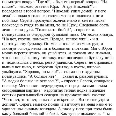
посмотрел вокруг. "Где я?", - был его первый вопрос. "На
пляже", - ласково ответил Юра. "А где Николай?", -
последовал второй вопрос. "Николай ушел домой, у него
дела", - подал я голос со своего места и подошел к ним
поближе. Серега проснулся окончательно и сел на песке,
поочередно глядя то на меня, то не Юрку. Следовало брать
дело в свои руки. "Головка-то бо-бо?", - спросил я,
потянувшись за очередной бутылкой пива. Он молча кивнул.
"На вот, глотни, поможет. Правда, теплое уже", - и я
протянул ему бутылку. Он молча взял ее из моих рук, и
закинув голову, начал пить большими глотками. Мы с Юрой
молча переглянулись, он улыбнулся, и показав мне знаками,
что он пошел к тому типчику, взял последнюю бутылку пива
и, поднявшись с песка, резво удалился. Серега, не отрываясь
выпил все пиво, и отбросив бутылку в кусты, широко
улыбнулся. "Хорошо, но мало!", - сказал он с хрустом
потянувшись. "А больше нет" , - сказал я, разводя руками.
"А водки больше не осталось?", - спросил Серега, оглядывая
полянку. Меня опять передернуло, и перед глазами встала
сегодняшняя картина - недопитая теплая водка и жалкие
остатки расплывшейся селедки на промасленной газетке.
"Чего нет, того нет, - сказал я искренне. - Вы ее еще утром
допили". Серега заметно поник и взглянул на меня каким-то
удивленно-наивным взглядом. А глаза у него при этом были
как у большой больной собаки. Как тут не пожалеешь. "Ты