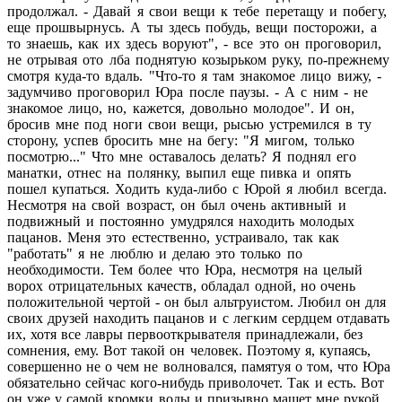
продолжал. - Давай я свои вещи к тебе перетащу и побегу,
еще прошвырнусь. А ты здесь побудь, вещи посторожи, а
то знаешь, как их здесь воруют", - все это он проговорил,
не отрывая ото лба поднятую козырьком руку, по-прежнему
смотря куда-то вдаль. "Что-то я там знакомое лицо вижу, -
задумчиво проговорил Юра после паузы. - А с ним - не
знакомое лицо, но, кажется, довольно молодое". И он,
бросив мне под ноги свои вещи, рысью устремился в ту
сторону, успев бросить мне на бегу: "Я мигом, только
посмотрю..." Что мне оставалось делать? Я поднял его
манатки, отнес на полянку, выпил еще пивка и опять
пошел купаться. Ходить куда-либо с Юрой я любил всегда.
Несмотря на свой возраст, он был очень активный и
подвижный и постоянно умудрялся находить молодых
пацанов. Меня это естественно, устраивало, так как
"работать" я не люблю и делаю это только по
необходимости. Тем более что Юра, несмотря на целый
ворох отрицательных качеств, обладал одной, но очень
положительной чертой - он был альтруистом. Любил он для
своих друзей находить пацанов и с легким сердцем отдавать
их, хотя все лавры первооткрывателя принадлежали, без
сомнения, ему. Вот такой он человек. Поэтому я, купаясь,
совершенно не о чем не волновался, памятуя о том, что Юра
обязательно сейчас кого-нибудь приволочет. Так и есть. Вот
он уже у самой кромки воды и призывно машет мне рукой,