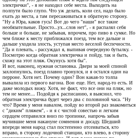
электрички", - я не находил себе места. Выходить на
полпути было глупо. Что уж делать, коли сел, надо было
ехать до места, а там пересаживаться в обратную сторону.
"Ну а Юра, каков гусь! Вот до чего "наши" все такие
необязательные. Просто...ух...слов нет", - я распалял себя
больше и больше, не забывая, впрочем, про пиво в сумке. Но
чем ближе к месту приближался поезд, тем все дальше и
дальше уходила злость, уступая место веселой беспечности.
"Да и плевать, - рассуждал я, выпивая очередную бутылку. -
Посмотрю когда обратная электричка и пойду, так и быть,
схожу на этот пляж. Окунусь хотя бы".
И вот, наконец, нужная остановка. Двери за моей спиной
захлопнулись, поезд плавно тронулся, и я остался один на
перроне. Хотя нет. Почему один? Вон какая-то толпа
вывалила из первого вагона. Вон еще. Нет, народ-то есть. И
даже молодых вижу. Хотя, не факт, что все они на пляж, но
тем не менее.... Подойдя к расписанию, я выяснил, что
обратная электричка будет через два с половиной часа. "Ну
что? Время у меня навалом, пойду во второй раз знакомиться
с "диким" пляжем", - и я с чистой совестью и легким
сердцем отправился вниз по тропинке, напрочь забыв
мучившие меня накануне сомнения и досаду. Шедший
впереди меня народ стал постепенно отсеиваться, кто
вправо, в сторону лодочной станции, кто влево, в сторону