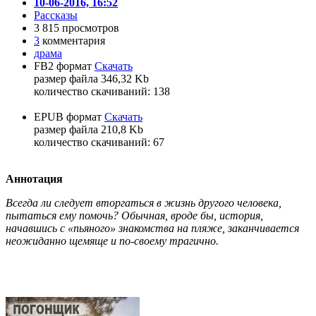
10-06-2016, 16:52
Рассказы
3 815 просмотров
3
комментария
драма
FB2 формат
Скачать
размер файла 346,32 Kb
количество cкачиваний: 138
EPUB формат
Скачать
размер файла 210,8 Kb
количество cкачиваний: 67
Аннотация
Всегда ли следует вторгаться в жизнь другого человека,
пытаться ему помочь? Обычная, вроде бы, история,
начавшись с «пьяного» знакомства на пляже, заканчивается
неожиданно щемяще и по-своему трагично.