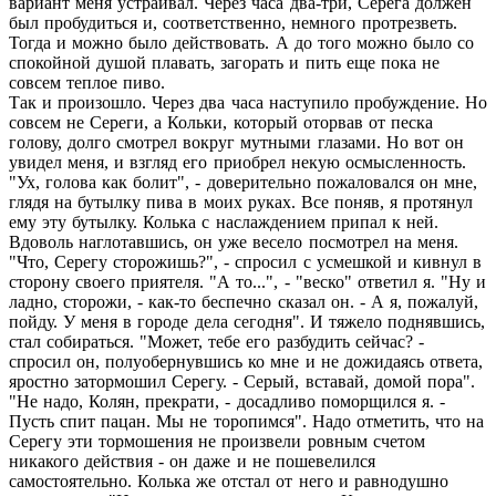
вариант меня устраивал. Через часа два-три, Серега должен
был пробудиться и, соответственно, немного протрезветь.
Тогда и можно было действовать. А до того можно было со
спокойной душой плавать, загорать и пить еще пока не
совсем теплое пиво.
Так и произошло. Через два часа наступило пробуждение. Но
совсем не Сереги, а Кольки, который оторвав от песка
голову, долго смотрел вокруг мутными глазами. Но вот он
увидел меня, и взгляд его приобрел некую осмысленность.
"Ух, голова как болит", - доверительно пожаловался он мне,
глядя на бутылку пива в моих руках. Все поняв, я протянул
ему эту бутылку. Колька с наслаждением припал к ней.
Вдоволь наглотавшись, он уже весело посмотрел на меня.
"Что, Серегу сторожишь?", - спросил с усмешкой и кивнул в
сторону своего приятеля. "А то...", - "веско" ответил я. "Ну и
ладно, сторожи, - как-то беспечно сказал он. - А я, пожалуй,
пойду. У меня в городе дела сегодня". И тяжело поднявшись,
стал собираться. "Может, тебе его разбудить сейчас? -
спросил он, полуобернувшись ко мне и не дожидаясь ответа,
яростно затормошил Серегу. - Серый, вставай, домой пора".
"Не надо, Колян, прекрати, - досадливо поморщился я. -
Пусть спит пацан. Мы не торопимся". Надо отметить, что на
Серегу эти тормошения не произвели ровным счетом
никакого действия - он даже и не пошевелился
самостоятельно. Колька же отстал от него и равнодушно