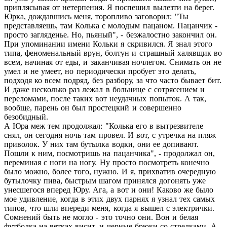
приплясывая от нетерпения. Я поспешил вылезти на берег.
Юрка, дождавшись меня, торопливо заговорил: "Ты
представляешь, там Колька с молодым пацаном. Пацанчик -
просто загляденье. Но, пьяный", - безжалостно закончил он.
При упоминании имени Кольки я скривился. Я знал этого
типа, феноменальный врун, болтун и страшный халявщик во
всем, начиная от еды, и заканчивая ночлегом. Снимать он не
умел и не умеет, но периодически пробует это делать,
подходя ко всем подряд, без разбору, за что часто бывает бит.
И даже несколько раз лежал в больнице с сотрясением и
переломами, после таких вот неудачных попыток. А так,
вообще, парень он был простецкий и совершенно
безобидный.
А Юра меж тем продолжал: "Колька его в вытрезвителе
снял, он сегодня ночь там провел. И вот, с утречка на пляж
приволок. У них там бутылка водки, они ее допивают.
Пошли к ним, посмотришь на пацанчика", - продолжал он,
переминая с ноги на ногу. Ну просто посмотреть конечно
было можно, более того, нужно. И я, прихватив очередную
бутылочку пива, быстрым шагом принялся догонять уже
унесшегося вперед Юру. Ага, а вот и они! Каково же было
мое удивление, когда в этих двух парнях я узнал тех самых
типов, что шли впереди меня, когда я вышел с электрички.
Сомнений быть не могло - это точно они. Вон и белая
футболка на ветках висит, и черные брюки со стрелками, А