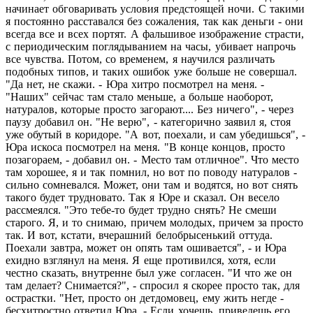
начинает обговаривать условия предстоящей ночи. С такими
я постоянно расставался без сожаления, так как деньги - они
всегда все и всех портят. А фальшивое изображение страсти,
с периодическим поглядыванием на часы, убивает напрочь
все чувства. Потом, со временем, я научился различать
подобных типов, и таких ошибок уже больше не совершал.
"Да нет, не скажи. - Юра хитро посмотрел на меня. -
"Наших" сейчас там стало меньше, а больше наоборот,
натуралов, которые просто загорают.... Без ничего", - через
паузу добавил он. "Не верю", - категорично заявил я, стоя
уже обутый в коридоре. "А вот, поехали, и сам убедишься", -
Юра искоса посмотрел на меня. "В конце концов, просто
позагораем, - добавил он. - Место там отличное". Что место
там хорошее, я и так помнил, но вот по поводу натуралов -
сильно сомневался. Может, они там и водятся, но вот снять
такого будет трудновато. Так я Юре и сказал. Он весело
рассмеялся. "Это тебе-то будет трудно снять? Не смеши
старого. Я, и то снимаю, причем молодых, причем за просто
так. И вот, кстати, вчерашний белобрысенький оттуда.
Поехали завтра, может он опять там ошивается", - и Юра
ехидно взглянул на меня. Я еще противился, хотя, если
честно сказать, внутренне был уже согласен. "И что же он
там делает? Снимается?", - спросил я скорее просто так, для
острастки. "Нет, просто он детдомовец, ему жить негде -
бесхитростно ответил Юра. - Если хочешь, приведешь его