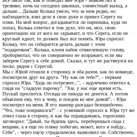
Все было так, как и поведал мне Юра - знакомство в
трезвяке, ночь на соседних шконках, совместный выход, а
дальше... Дальше Колька умело, что за ним редко, но
наблюдается, взял дело в свои руки и привел Серегу на
пляж. На мой вопрос, догадывается ли парнишка, куда он
попал, Колька ответил в том духе, что он, мол, свою
ориентацию ни от кого не скрывает, и что Серега, если не
круглый идиот, то должен был все понять. Юра спросил
Кольку, что он собирается делать дальше с этим
"подарочком". Колька, клоня набок отяжелевшую голову,
пробормотал, что он совершенно не возражает, если мы
заберем Серегу к себе домой. Сказал, и тут же растянулся на
песке, рядом с Серегой.
Мы с Юрой отошли в сторонку, и оба разом, как по команде,
посмотрели друг на друга. "Ну как он тебе?", - первым
спросил Юра. "Будь он потрезвее...", - задумчиво ответил я,
глядя на "сладкую парочку". "Хм, у нас еще время есть.
Пускай проспится. Отсюда он никуда не денется. А потом
объясним ему, что к чему, и поедем ко мне домой", - Юра
посмотрел на меня. Я его маневр разгадал безошибочно.
"Что, тоже понравился?" - с усмешкой спросил я. Юра тут же
отвел глаза в сторону, и как бы оправдываясь, торопливо
заговорил: "Давай, ты будешь здесь, переберешься сюда с
вещами, а я еще по пляжу побегаю, может, кого и найду...
Себе", - через паузу страдальчески вымолвил он. Собственно,