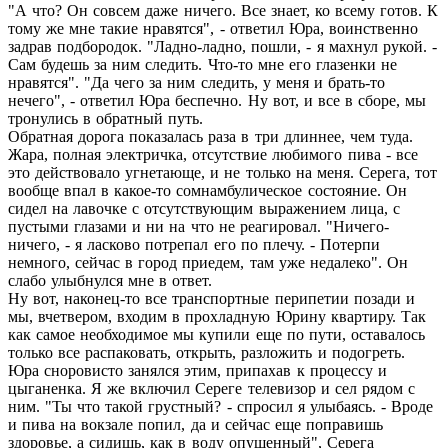
"А что? Он совсем даже ничего. Все знает, ко всему готов. К
тому же мне такие нравятся", - ответил Юра, воинственно
задрав подбородок. "Ладно-ладно, пошли, - я махнул рукой. -
Сам будешь за ним следить. Что-то мне его глазенки не
нравятся". "Да чего за ним следить, у меня и брать-то
нечего", - ответил Юра беспечно. Ну вот, и все в сборе, мы
тронулись в обратный путь.
Обратная дорога показалась раза в три длиннее, чем туда.
Жара, полная электричка, отсутствие любимого пива - все
это действовало угнетающе, и не только на меня. Серега, тот
вообще впал в какое-то сомнамбулическое состояние. Он
сидел на лавочке с отсутствующим выражением лица, с
пустыми глазами и ни на что не реагировал. "Ничего-
ничего, - я ласково потрепал его по плечу. - Потерпи
немного, сейчас в город приедем, там уже недалеко". Он
слабо улыбнулся мне в ответ.
Ну вот, наконец-то все транспортные перипетии позади и
мы, вчетвером, входим в прохладную Юрину квартиру. Так
как самое необходимое мы купили еще по пути, оставалось
только все распаковать, открыть, разложить и подогреть.
Юра сноровисто занялся этим, припахав к процессу и
цыганенка. Я же включил Сереге телевизор и сел рядом с
ним. "Ты что такой грустный? - спросил я улыбаясь. - Вроде
и пива на вокзале попил, да и сейчас еще поправишь
здоровье, а сидишь, как в воду опущенный", Серега