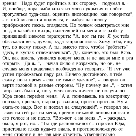
зрения. "Надо будет пройтись в их сторону, - подумал я. -
И, вообще, пора выбираться из моего укрытия и пойти
прогуляться туда-сюда, оценить дислокацию, как говорится",
- с этой мыслью я поднялся, и выйдя на полосу
прибрежного песка, огляделся. Но толком осмотреться мне
не дал какой-то вихрь, налетевший на меня и с разбегу
принявший знакомо тараторить: "А, вот ты где. Я уж тебя
обыскался весь, думаю, куда запропастился. Хожу тебя, ищу
тут, по всему пляжу. А ты, вместо того, чтобы "работать"
здесь, в кустах отлеживаешься". Да, конечно, это был Юра.
Он, как шмель, увивался вокруг меня, и не давал мне и рта
открыть. "Да я...", - начал было я возражать, но он, не
слушая меня продолжал возбужденно говорить. "Я тут уже
успел пробежаться пару раз. Ничего достойного, я тебе
скажу, но и время - еще не самое удачное", - говорил он,
вертя головой в разные стороны. "Ну почему же...", - хотел
возразить было я, но у меня опять ничего не получилось.
Юра снова перебил меня. "А я, понимаешь, на электричку
опоздал, проспал, старая развалина, просто проспал. Ну а
ехать-то надо. Вот и поехал на следующей", - говорил он,
глядя на сей раз на меня, причем никакой виноватостью в
его голосе и не пахло. "Вот-вот, а на меня...", - раскрыл,
было, я рот, но... "Ты где расположился? - спросил Юра,
пристально глядя куда-то вдаль, в противоположную от
меня сторону и не дав мне ответить, утвердительно