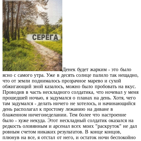
Денек будет жарким - это было
ясно с самого утра. Уже в десять солнце палило так нещадно,
что от земли поднималось прозрачное марево и сухой
обжигающий зной казалось, можно было пробовать на вкус.
Проводив в часть нескладного солдатика, что ночевал у меня
прошедшей ночью, я задумался о планах на день. Хотя, чего
там задумался - делать ничего не хотелось, и начинающийся
день располагал к простому лежанию на диване в
блаженном ничегонеделании. Тем более что настроение
было - хуже некуда. Этот нескладный солдатик оказался на
редкость оловянным и арсенал всех моих "раскруток" не дал
ровным счетом никаких результатов. В конце концов,
плюнув на все, я отстал от него, и остаток ночи беспокойно