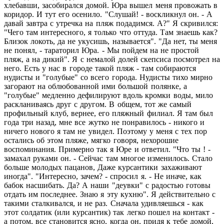
хлебавши, засобирался домой. Юра вышел меня провожать в
коридор. И тут его осенило. "Слушай! - воскликнул он. - А
давай завтра с утречка на пляж подадимся. А?" Я скривился:
"Чего там интересного, я только что оттуда. Там знаешь как?
Близок локоть, да не укусишь, называется". "Да нет, ты меня
не понял, - тараторил Юра. - Мы пойдем на не простой
пляж, а на дикий". Я с немалой долей скепсиса посмотрел на
него. Есть у нас в городе такой пляж - там собираются
нудисты и "голубые" со всего города. Нудисты тихо мирно
загорают на облюбованной ими большой полянке, а
"голубые" медленно дефилируют вдоль кромки воды, мило
раскланиваясь друг с другом. В общем, тот же самый
профильный клуб, вернее, его пляжный филиал. Я там был
года три назад, мне все жутко не понравилось - никого и
ничего нового я там не увидел. Поэтому у меня с тех пор
остались об этом пляже, мягко говоря, нехорошие
воспоминания. Примерно так я Юре и ответил. "Что ты ! -
замахал руками он. - Сейчас там многое изменилось. Стало
больше молодых пацанов, Даже курсантики захаживают
иногда". "Интересно, зачем? - спросил я. - Не иначе, как
бабок насшибать. Да? А наши "деувки" с радостью готовы
отдать им последнее. Знаю я эту кухню". Я действительно с
такими сталкивался, и не раз. Сначала удивляешься - как
этот солдатик (или курсантик) так легко пошел на контакт -
а потом, все становится ясно, когда он, придя к тебе домой,