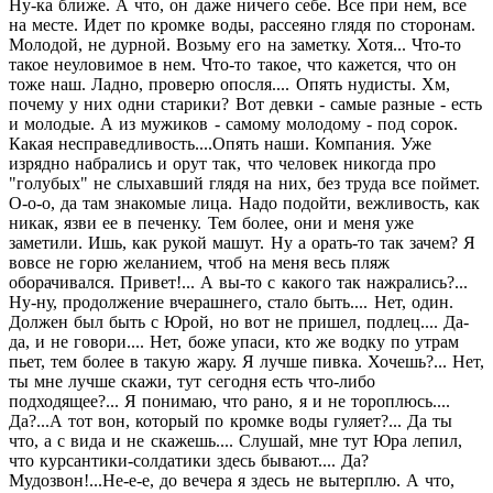
Ну-ка ближе. А что, он даже ничего себе. Все при нем, все
на месте. Идет по кромке воды, рассеяно глядя по сторонам.
Молодой, не дурной. Возьму его на заметку. Хотя... Что-то
такое неуловимое в нем. Что-то такое, что кажется, что он
тоже наш. Ладно, проверю опосля.... Опять нудисты. Хм,
почему у них одни старики? Вот девки - самые разные - есть
и молодые. А из мужиков - самому молодому - под сорок.
Какая несправедливость....Опять наши. Компания. Уже
изрядно набрались и орут так, что человек никогда про
"голубых" не слыхавший глядя на них, без труда все поймет.
О-о-о, да там знакомые лица. Надо подойти, вежливость, как
никак, язви ее в печенку. Тем более, они и меня уже
заметили. Ишь, как рукой машут. Ну а орать-то так зачем? Я
вовсе не горю желанием, чтоб на меня весь пляж
оборачивался. Привет!... А вы-то с какого так нажрались?...
Ну-ну, продолжение вчерашнего, стало быть.... Нет, один.
Должен был быть с Юрой, но вот не пришел, подлец.... Да-
да, и не говори.... Нет, боже упаси, кто же водку по утрам
пьет, тем более в такую жару. Я лучше пивка. Хочешь?... Нет,
ты мне лучше скажи, тут сегодня есть что-либо
подходящее?... Я понимаю, что рано, я и не тороплюсь....
Да?...А тот вон, который по кромке воды гуляет?... Да ты
что, а с вида и не скажешь.... Слушай, мне тут Юра лепил,
что курсантики-солдатики здесь бывают.... Да?
Мудозвон!...Не-е-е, до вечера я здесь не вытерплю. А что,