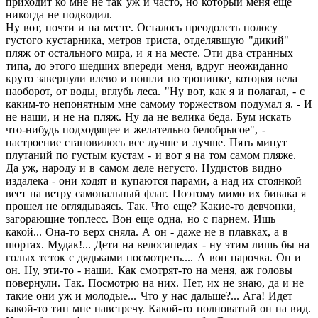
приходит ко мне не так уж и часто, но который меня еще
никогда не подводил.
Ну вот, почти и на месте. Осталось преодолеть полосу
густого кустарника, метров триста, отделявшую "дикий"
пляж от остального мира, и я на месте. Эти два странных
типа, до этого шедших впереди меня, вдруг неожиданно
круто завернули влево и пошли по тропинке, которая вела
наоборот, от воды, вглубь леса. "Ну вот, как я и полагал, - с
каким-то непонятным мне самому торжеством подумал я. - И
не наши, и не на пляж. Ну да не велика беда. Бум искать
что-нибудь подходящее и желательно белобрысое", -
настроение становилось все лучше и лучше. Пять минут
плутаний по густым кустам - и вот я на том самом пляже.
Да уж, народу и в самом деле негусто. Нудистов видно
издалека - они ходят и купаются парами, а над их стоянкой
веет на ветру самопальный флаг. Поэтому мимо их бивака я
прошел не оглядываясь. Так. Что еще? Какие-то девчонки,
загорающие топлесс. Вон еще одна, но с парнем. Ишь
какой... Она-то верх сняла. А он - даже не в плавках, а в
шортах. Мудак!... Дети на велосипедах - ну этим лишь бы на
голых теток с дядьками посмотреть.... А вон парочка. Он и
он. Ну, эти-то - наши. Как смотрят-то на меня, аж головы
повернули. Так. Посмотрю на них. Нет, их не знаю, да и не
такие они уж и молодые... Что у нас дальше?... Ага! Идет
какой-то тип мне навстречу. Какой-то полноватый он на вид.