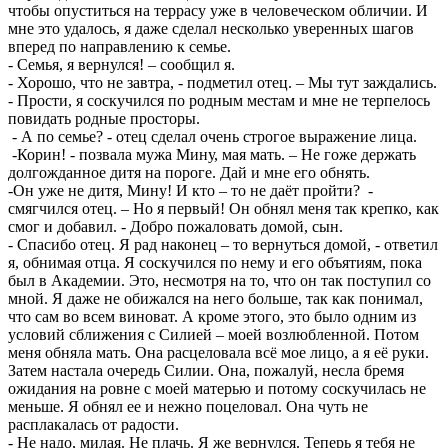
чтобы опуститься на террасу уже в человеческом обличии. И
мне это удалось, я даже сделал несколько уверенных шагов
вперед по направлению к семье.
- Семья, я вернулся! – сообщил я.
- Хорошо, что не завтра, - подметил отец. – Мы тут заждались.
- Прости, я соскучился по родным местам и мне не терпелось
повидать родные просторы.
- А по семье? - отец сделал очень строгое выражение лица.
-Корин! - позвала мужа Мину, мая мать. – Не гоже держать
долгожданное дитя на пороге. Дай и мне его обнять.
-Он уже не дитя, Мину! И кто – то не даёт пройти? -
смягчился отец. – Но я первый! Он обнял меня так крепко, как
смог и добавил. - Добро пожаловать домой, сын.
- Спасибо отец. Я рад наконец – то вернуться домой, - ответил
я, обнимая отца. Я соскучился по нему и его объятиям, пока
был в Академии. Это, несмотря на то, что он так поступил со
мной. Я даже не обижался на него больше, так как понимал,
что сам во всем виноват. А кроме этого, это было одним из
условий сближения с Силией – моей возлюбленной. Потом
меня обняла мать. Она расцеловала всё мое лицо, а я её руки.
Затем настала очередь Силии. Она, пожалуй, несла бремя
ожидания на ровне с моей матерью и потому соскучилась не
меньше. Я обнял ее и нежно поцеловал. Она чуть не
расплакалась от радости.
- Не надо, милая. Не плачь. Я же вернулся. Теперь я тебя не