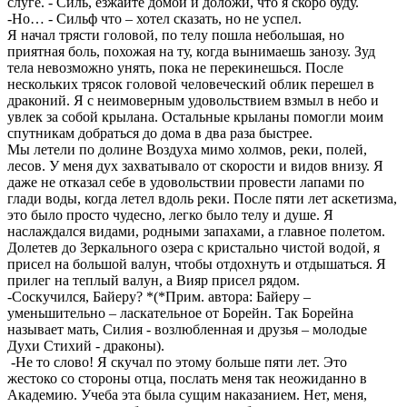
слуге. - Силь, езжайте домой и доложи, что я скоро буду.
-Но… - Сильф что – хотел сказать, но не успел.
Я начал трясти головой, по телу пошла небольшая, но
приятная боль, похожая на ту, когда вынимаешь занозу. Зуд
тела невозможно унять, пока не перекинешься. После
нескольких трясок головой человеческий облик перешел в
драконий. Я с неимоверным удовольствием взмыл в небо и
увлек за собой крылана. Остальные крыланы помогли моим
спутникам добраться до дома в два раза быстрее.
Мы летели по долине Воздуха мимо холмов, реки, полей,
лесов. У меня дух захватывало от скорости и видов внизу. Я
даже не отказал себе в удовольствии провести лапами по
глади воды, когда летел вдоль реки. После пяти лет аскетизма,
это было просто чудесно, легко было телу и душе. Я
наслаждался видами, родными запахами, а главное полетом.
Долетев до Зеркального озера с кристально чистой водой, я
присел на большой валун, чтобы отдохнуть и отдышаться. Я
прилег на теплый валун, а Вияр присел рядом.
-Соскучился, Байеру? *(*Прим. автора: Байеру –
уменьшительно – ласкательное от Борейн. Так Борейна
называет мать, Силия - возлюбленная и друзья – молодые
Духи Стихий - драконы).
-Не то слово! Я скучал по этому больше пяти лет. Это
жестоко со стороны отца, послать меня так неожиданно в
Академию. Учеба эта была сущим наказанием. Нет, меня,