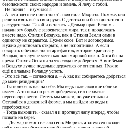
безопасности своих народов и земель. Я лечу с тобой.
- Не понял? - изумился я.
- А чего здесь не понятного? - пояснила Мюриэл. Похоже, она
решила взять всё в свои руки. С детства она была достаточно
рассудительна. Такой и осталась. - Делмар прав. Если мы
начали эту борьбу с завоевателем мира, так и продолжать
вместе надо. Стихия Воздуха, как и Стихия Земли сами в
одиночку не справятся. Нужен союз. Вот и договоримся.
Нужно действовать открыто, а не исподтишка. А если
говорить о безопасности артефактов, которые хранятся у
Владык, нет лучше места как наш мировой океан. Хотя бы на
время. Стихия Огня ни за что сюда не доберется. А вот Земле
и Воздуху лучше подальше держаться от огненных. Нужно
ещё к владыке Роланду успеть.
- Это всё так. – согласился я. – А как вы собираетесь добраться
до моей резиденции?
- Ты понесешь нас на себе. Мы ведь тоже людские облики
имеем. А то пока по рекам доберемся, сил не хватит
переговоры вести. Лететь мы можем, но уже отвыкли.
Оставайся в драконьей форме, а мы выйдем из воды и
перебросимся.
- Тогда выходите, - сказал я и протянул лапу вперед, чтобы
позвать на берег.
Делмар помог сначала сесть Мюриэл, а затем сел позади
неё и крепко обхватил одной рукой за талию, а другой