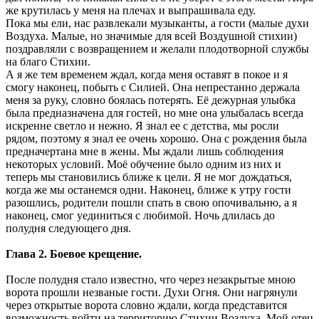
же крутилась у меня на плечах и выпрашивала еду.
Пока мы ели, нас развлекали музыканты, а гости (малые духи
Воздуха. Малые, но значимые для всей Воздушной стихии)
поздравляли с возвращением и желали плодотворной службы
на благо Стихии.
А я же тем временем ждал, когда меня оставят в покое и я
смогу наконец, побыть с Силией. Она непрестанно держала
меня за руку, словно боялась потерять. Её дежурная улыбка
была предназначена для гостей, но мне она улыбалась всегда
искренне светло и нежно. Я знал ее с детства, мы росли
рядом, поэтому я знал ее очень хорошо. Она с рождения была
предначертана мне в жены. Мы ждали лишь соблюдения
некоторых условий. Моё обучение было одним из них и
теперь мы становились ближе к цели. Я не мог дождаться,
когда же мы останемся одни. Наконец, ближе к утру гости
разошлись, родители пошли спать в свою опочивальню, а я
наконец, смог уединиться с любимой. Ночь длилась до
полудня следующего дня.
Глава 2. Боевое крещение.
После полудня стало известно, что через незакрытые мною
ворота прошли незваные гости. Духи Огня. Они нагрянули
через открытые ворота словно ждали, когда представится
возможность войти на территорию Стихии Воздуха. Мой отец