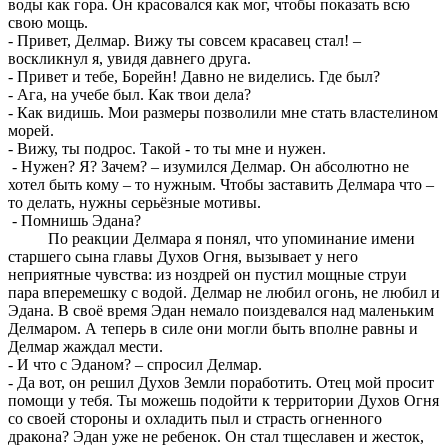
воды как гора. Он красовался как мог, чтобы показать всю
свою мощь.
- Привет, Делмар. Вижу ты совсем красавец стал! –
воскликнул я, увидя давнего друга.
- Привет и тебе, Борейн! Давно не виделись. Где был?
- Ага, на учебе был. Как твои дела?
- Как видишь. Мои размеры позволили мне стать властелином
морей.
- Вижу, ты подрос. Такой - то ты мне и нужен.
- Нужен? Я? Зачем? – изумился Делмар. Он абсолютно не
хотел быть кому – то нужным. Чтобы заставить Делмара что –
то делать, нужны серьёзные мотивы.
- Помнишь Эдана?
По реакции Делмара я понял, что упоминание имени
старшего сына главы Духов Огня, вызывает у него
неприятные чувства: из ноздрей он пустил мощные струи
пара вперемешку с водой. Делмар не любил огонь, не любил и
Эдана. В своё время Эдан немало поиздевался над маленьким
Делмаром. А теперь в силе они могли быть вполне равны и
Делмар жаждал мести.
- И что с Эданом? – спросил Делмар.
- Да вот, он решил Духов Земли поработить. Отец мой просит
помощи у тебя. Ты можешь подойти к территории Духов Огня
со своей стороны и охладить пыл и страсть огненного
дракона? Эдан уже не ребенок. Он стал тщеславен и жесток,