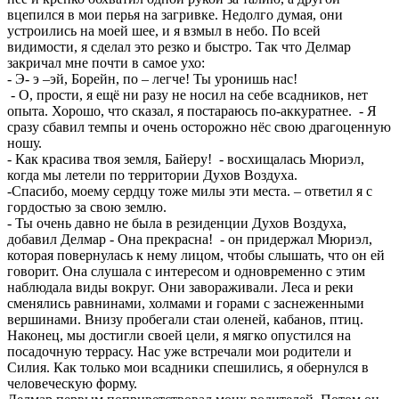
вцепился в мои перья на загривке. Недолго думая, они
устроились на моей шее, и я взмыл в небо. По всей
видимости, я сделал это резко и быстро. Так что Делмар
закричал мне почти в самое ухо:
- Э- э –эй, Борейн, по – легче! Ты уронишь нас!
- О, прости, я ещё ни разу не носил на себе всадников, нет
опыта. Хорошо, что сказал, я постараюсь по-аккуратнее. - Я
сразу сбавил темпы и очень осторожно нёс свою драгоценную
ношу.
- Как красива твоя земля, Байеру! - восхищалась Мюриэл,
когда мы летели по территории Духов Воздуха.
-Спасибо, моему сердцу тоже милы эти места. – ответил я с
гордостью за свою землю.
- Ты очень давно не была в резиденции Духов Воздуха,
добавил Делмар - Она прекрасна! - он придержал Мюриэл,
которая повернулась к нему лицом, чтобы слышать, что он ей
говорит. Она слушала с интересом и одновременно с этим
наблюдала виды вокруг. Они завораживали. Леса и реки
сменялись равнинами, холмами и горами с заснеженными
вершинами. Внизу пробегали стаи оленей, кабанов, птиц.
Наконец, мы достигли своей цели, я мягко опустился на
посадочную террасу. Нас уже встречали мои родители и
Силия. Как только мои всадники спешились, я обернулся в
человеческую форму.