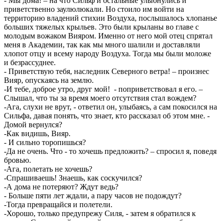
- Мы дома! – на что Сильф и остальные улыбнулись и
приветственно заулюлюкали. Но стоило им войти на
территорию владений стихии Воздуха, послышалось хлопанье
больших тяжелых крыльев. Это были крыланы во главе с
молодым вожаком Вияром. Именно от него мой отец спрятал
меня в Академии, так как мы много шалили и доставляли
хлопот отцу и всему народу Воздуха. Тогда мы были моложе
и безрассуднее.
- Приветствую тебя, наследник Северного ветра! – произнес
Вияр, опускаясь на землю.
-И тебе, доброе утро, друг мой! - поприветствовал я его. –
Слышал, что ты за время моего отсутствия стал вождем?
-Ага, слухи не врут, - ответил он, улыбаясь, а сам покосился на
Сильфа, давая понять, что знает, кто рассказал об этом мне. -
Домой вернулся?
-Как видишь, Вияр.
- И сильно торопишься?
-Да не очень. Что - то хочешь предложить? – спросил я, поведя
бровью.
-Ага, полетать не хочешь?
-Спрашиваешь! Знаешь, как соскучился?
-А дома не потеряют? Ждут ведь?
- Больше пяти лет ждали, а пару часов не подождут?
-Тогда превращайся и полетели.
-Хорошо, только предупрежу Силя, - затем я обратился к