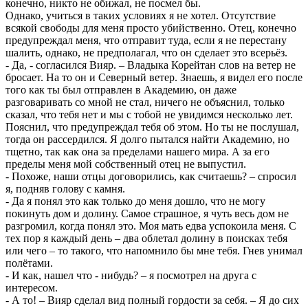
конечно, никто не обижал, не посмел бы.
Однако, учиться в таких условиях я не хотел. Отсутствие
всякой свободы для меня просто убийственно. Отец, конечно
предупреждал меня, что отправит туда, если я не перестану
шалить, однако, не предполагал, что он сделает это всерьёз.
- Да, - согласился Вияр. – Владыка Корейтан слов на ветер не
бросает. На то он и Северный ветер. Знаешь, я видел его после
того как ты был отправлен в Академию, он даже
разговаривать со мной не стал, ничего не объяснил, только
сказал, что тебя нет и мы с тобой не увидимся несколько лет.
Пояснил, что предупреждал тебя об этом. Но ты не послушал,
тогда он рассердился. Я долго пытался найти Академию, но
тщетно, так как она за пределами нашего мира. А за его
пределы меня мой собственный отец не выпустил.
- Похоже, наши отцы договорились, как считаешь? – спросил
я, подняв голову с камня.
- Да я понял это как только до меня дошло, что не могу
покинуть дом и долину. Самое страшное, я чуть весь дом не
разгромил, когда понял это. Моя мать едва успокоила меня. С
тех пор я каждый день – два облетал долину в поисках тебя
или чего – то такого, что напомнило бы мне тебя. Гнев унимал
полётами.
- И как, нашел что - нибудь? – я посмотрел на друга с
интересом.
- А то! – Вияр сделал вид полный гордости за себя. – Я до сих