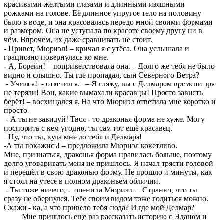
красивыми желтыми глазами и длинными изящными
рожками на голове. Её длинное упругое тело на половину
было в воде, и она красовалась передо мной своими формами
и размером. Она не уступала по красоте своему другу ни в
чём. Впрочем, их даже сравнивать не стоит.
- Привет, Мюриэл! – кричал я с утёса. Она услышала и
грациозно повернулась ко мне.
- А, Борейн! – поприветствовала она. – Долго же тебя не было
видно и слышно. Ты где пропадал, сын Северного Ветра?
- Учился! - ответил я. – Я гляжу, вы с Делмаром времени зря
не теряли! Вон, какие вымахали красавцы! Просто зависть
берёт! – восхищался я. На что Мюриэл ответила мне коротко и
просто.
- А ты не завидуй! Твоя - то драконья форма не хуже. Могу
поспорить с кем угодно, ты сам тот ещё красавец.
- Ну, что ты, куда мне до тебя и Делмара!
-А ты покажись! – предложила Мюриэл кокетливо.
Мне, признаться, драконья форма нравилась больше, поэтому
долго уговаривать меня не пришлось. Я начал трясти головой
и перешёл в свою драконью форму. Не прошло и минуты, как
я стоял на утесе в полном драконьем обличии.
- Ты тоже ничего, - оценила Мюриэл. – Странно, что ты
сразу не обернулся. Тебе своим видом тоже годиться можно.
Скажи - ка, а что привело тебя сюда? И где мой Делмар?
Мне пришлось еще раз рассказать историю с Эданом и