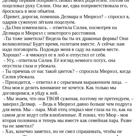
Делмар первым поприветствовал моих родителей. Потом он
поцеловал руку Силии. Она же, едва поприветствовала его,
бросилась в мои объятия.
-Привет, дорогая, помнишь Делмара и Мюриэл? – спросил я,
одарив суженую лёгким поцелуем.
- Да.Они изменились. – отметила Силия, посмотрев на
Делмара и Мюриэл с некоторого расстояния.
-Ты тоже заметила? Видела бы ты их драконьи формы! Они
великолепны! Будет время, полетаем вместе. А сейчас нам
надо поговорить. Подожди меня в саду на нашем месте.
Хорошо? – я чмокнул ее в лоб и отпустил от себя.
- Угу, - ответила Силия. Её взгляд немного потух, она
опустила глаза и убежала.
- Ты прячешь от нас такой цветок? – спросила Мюриэл, когда
Силия убежала.
- Приходится, – ответил я с серьезным выражением лица. –
Она моя и делить внимание не хочется. Как только мы
договоримся, я уйду к ней.
- Мы знаем, что она ТВОЯ суженая, поэтому не претендуем, –
заверил Делмар. – Ведь и Мюриэл давно больше чем подруга
для меня. Мы – пара. Мой отец открыл мне глаза на то, как на
самом деле ведут себя влюбленные. Я понял, что Мюр - моя
вторая половина и теперь мы вместе как семейная пара. Разве
ты не заметил?
- Хах, конечно заметил, но не смел спрашивать, чтобы не