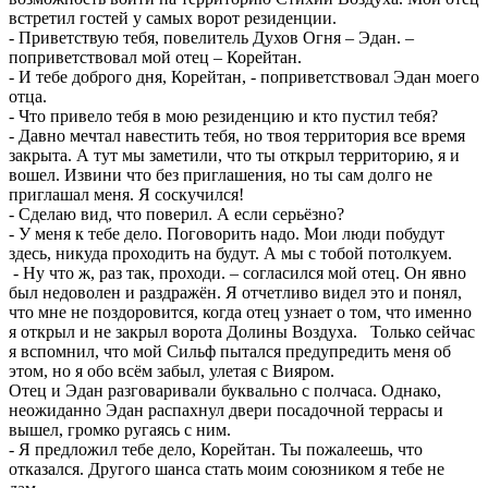
встретил гостей у самых ворот резиденции.
- Приветствую тебя, повелитель Духов Огня – Эдан. –
поприветствовал мой отец – Корейтан.
- И тебе доброго дня, Корейтан, - поприветствовал Эдан моего
отца.
- Что привело тебя в мою резиденцию и кто пустил тебя?
- Давно мечтал навестить тебя, но твоя территория все время
закрыта. А тут мы заметили, что ты открыл территорию, я и
вошел. Извини что без приглашения, но ты сам долго не
приглашал меня. Я соскучился!
- Сделаю вид, что поверил. А если серьёзно?
- У меня к тебе дело. Поговорить надо. Мои люди побудут
здесь, никуда проходить на будут. А мы с тобой потолкуем.
- Ну что ж, раз так, проходи. – согласился мой отец. Он явно
был недоволен и раздражён. Я отчетливо видел это и понял,
что мне не поздоровится, когда отец узнает о том, что именно
я открыл и не закрыл ворота Долины Воздуха. Только сейчас
я вспомнил, что мой Сильф пытался предупредить меня об
этом, но я обо всём забыл, улетая с Вияром.
Отец и Эдан разговаривали буквально с полчаса. Однако,
неожиданно Эдан распахнул двери посадочной террасы и
вышел, громко ругаясь с ним.
- Я предложил тебе дело, Корейтан. Ты пожалеешь, что
отказался. Другого шанса стать моим союзником я тебе не