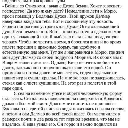
подлобья, вытирая кровь с губы.
- Войны со Стихиями, начав с Духов Земли. Хочет завоевать
господство! Да кто ж ему даст? Немедленно лети к Морю,
проси помощи у Водяных Духов. Твой дружок Делмар
наверняка заждался тебя. Вот и сообщи ему эту новость.
Заодно попросишь устроить для Духов Огня охлаждающий
душ. Лети немедленно. Вон! – крикнул отец и сделал ко мне
один угрожающий шаг. Я выбежал из залы на посадочную
террасу. Чтобы не тратить время, я бросился вниз и во время
полёта перешел в драконью форму, так удобную и
естественную для меня. Тут же я направился к Морю, где жил
мой друг Делмар со своей подругой Мюриэл. Их обоих мы с
Вияром знали с детства. Однако, Вияр не очень любил этих
двоих, так как они постоянно окатывали его водой. Он
промокал и потом долго не мог летать, сидел подальше от
наших игр и сушил крылья. На мне же вода не задерживалась,
стекая как с листа кувшинки. На этот раз я полетел к этой
паре один.
Я сел на каменном утесе и обретя человеческую форму
стал звать. Сигналом к появлению на поверхности Водяного
дракона был мой свист. Долго мне свистеть не пришлось.
Буквально на третий свист из воды показалась сначала голова,
а потом и сам Делмар во всей своей красе. Он увеличился в
размерах почти в два раза за тот период времени, что мы не
виделись. Я едва узнал его. Он гордо и важно поднялся из