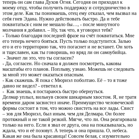
теперь он сам глава Духов Огня. Сегодня он приходил к
моему отцу, чтобы получить поддержку и сотрудничество в
этом деле. Как ты понимаешь, отец ему отказал, чем вызвал на
себя гнев Эдана. Нужно действовать быстро. Да и тебе
поквитаться с ним не мешало бы…, - после минутного
молчания я добавил. – Ну, так что, я уговорил тебя?
- Только благодаря последней фразе на счёт поквитаться. Мне
его теперь нечего бояться. Пусть только подступится. Залью
его и его территорию так, что погаснет и не встанет. Он хоть
и тщеславен, как ты говоришь, но вряд ли он самоубийца.
- Значит ли это, что ты согласен?
- Да, согласен. Но сначала я должен посмотреть, каковы
масштабы его планов. Поплыву, узнаю. Можешь не следовать
за мной это может оказаться опасным.
- Как скажешь. Я пока с Мюриэл поболтаю. Её – то я тоже
давно не видел? - ответил я.
- Как знаешь, я постараюсь быстро обернуться.
Делмар уплыл, вильнув своим шикарным хвостом. Я, не тратя
времени даром засвистел иначе. Преимущество человеческой
формы состоит в том, что можно свистеть на все лады. Свист
– зов для Мюриэл, был иным, чем для Делмара. Он более
протяжный и не такой резкий. Мягче, что ли. Она реагировала
только на него. Если я звал ее друга, она на показывалась, но
ждала, что и её позовут. А теперь и она пришла. О, небеса.
Какая же она была красавица! Совсем белая, с изумительно