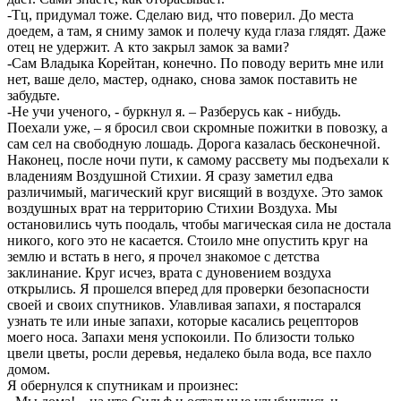
-Тц, придумал тоже. Сделаю вид, что поверил. До места
доедем, а там, я сниму замок и полечу куда глаза глядят. Даже
отец не удержит. А кто закрыл замок за вами?
-Сам Владыка Корейтан, конечно. По поводу верить мне или
нет, ваше дело, мастер, однако, снова замок поставить не
забудьте.
-Не учи ученого, - буркнул я. – Разберусь как - нибудь.
Поехали уже, – я бросил свои скромные пожитки в повозку, а
сам сел на свободную лошадь. Дорога казалась бесконечной.
Наконец, после ночи пути, к самому рассвету мы подъехали к
владениям Воздушной Стихии. Я сразу заметил едва
различимый, магический круг висящий в воздухе. Это замок
воздушных врат на территорию Стихии Воздуха. Мы
остановились чуть поодаль, чтобы магическая сила не достала
никого, кого это не касается. Стоило мне опустить круг на
землю и встать в него, я прочел знакомое с детства
заклинание. Круг исчез, врата с дуновением воздуха
открылись. Я прошелся вперед для проверки безопасности
своей и своих спутников. Улавливая запахи, я постарался
узнать те или иные запахи, которые касались рецепторов
моего носа. Запахи меня успокоили. По близости только
цвели цветы, росли деревья, недалеко была вода, все пахло
домом.
Я обернулся к спутникам и произнес: