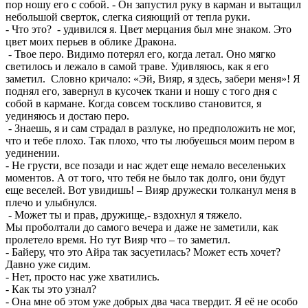
пор ношу его с собой. - Он запустил руку в карман и вытащил
небольшой сверток, слегка сияющий от тепла руки.
- Что это? - удивился я. Цвет мерцания был мне знаком. Это
цвет моих перьев в облике Дракона.
- Твое перо. Видимо потерял его, когда летал. Оно мягко
светилось и лежало в самой траве. Удивляюсь, как я его
заметил. Словно кричало: «Эй, Вияр, я здесь, забери меня»! Я
поднял его, завернул в кусочек ткани и ношу с того дня с
собой в кармане. Когда совсем тоскливо становится, я
уединяюсь и достаю перо.
- Знаешь, я и сам страдал в разлуке, но предположить не мог,
что и тебе плохо. Так плохо, что ты любуешься моим пером в
уединении.
- Не грусти, все позади и нас ждет еще немало веселеньких
моментов. А от того, что тебя не было так долго, они будут
еще веселей. Вот увидишь! – Вияр дружески толканул меня в
плечо и улыбнулся.
- Может ты и прав, дружище,- вздохнул я тяжело.
Мы проболтали до самого вечера и даже не заметили, как
пролетело время. Но тут Вияр что – то заметил.
- Байеру, что это Айра так засуетилась? Может есть хочет?
Давно уже сидим.
- Нет, просто нас уже хватились.
- Как ты это узнал?
- Она мне об этом уже добрых два часа твердит. Я её не особо