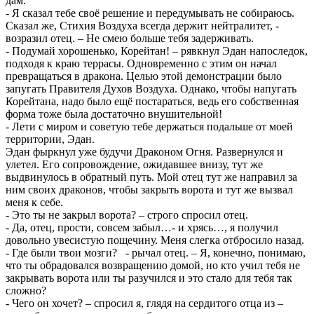
дам.
- Я сказал тебе своё решение и передумывать не собираюсь.
Сказал же, Стихия Воздуха всегда держит нейтралитет, -
возразил отец. – Не смею больше тебя задерживать.
- Подумай хорошенько, Корейтан! – рявкнул Эдан напоследок,
подходя к краю террасы. Одновременно с этим он начал
превращаться в дракона. Целью этой демонстрации было
запугать Правителя Духов Воздуха. Однако, чтобы напугать
Корейтана, надо было ещё постараться, ведь его собственная
форма тоже была достаточно внушительной!
- Лети с миром и советую тебе держаться подальше от моей
территории, Эдан.
Эдан фыркнул уже будучи Драконом Огня. Развернулся и
улетел. Его сопровождение, ожидавшее внизу, тут же
выдвинулось в обратный путь. Мой отец тут же направил за
ним своих драконов, чтобы закрыть ворота и тут же вызвал
меня к себе.
- Это ты не закрыл ворота? – строго спросил отец.
- Да, отец, прости, совсем забыл…- и хрясь…, я получил
довольно увесистую пощечину. Меня слегка отбросило назад.
- Где были твои мозги? - рычал отец. – Я, конечно, понимаю,
что ты обрадовался возвращению домой, но кто учил тебя не
закрывать ворота или ты разучился и это стало для тебя так
сложно?
- Чего он хочет? – спросил я, глядя на сердитого отца из –