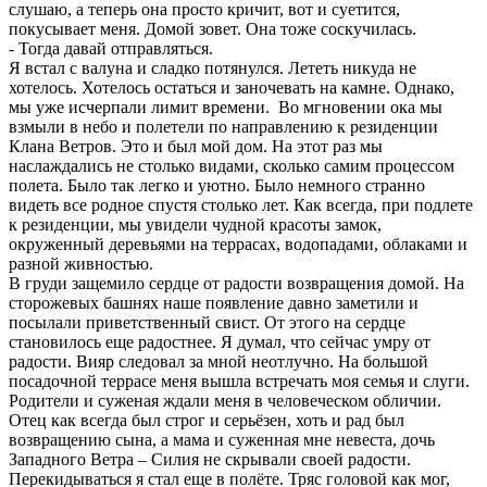
слушаю, а теперь она просто кричит, вот и суетится,
покусывает меня. Домой зовет. Она тоже соскучилась.
- Тогда давай отправляться.
Я встал с валуна и сладко потянулся. Лететь никуда не
хотелось. Хотелось остаться и заночевать на камне. Однако,
мы уже исчерпали лимит времени. Во мгновении ока мы
взмыли в небо и полетели по направлению к резиденции
Клана Ветров. Это и был мой дом. На этот раз мы
наслаждались не столько видами, сколько самим процессом
полета. Было так легко и уютно. Было немного странно
видеть все родное спустя столько лет. Как всегда, при подлете
к резиденции, мы увидели чудной красоты замок,
окруженный деревьями на террасах, водопадами, облаками и
разной живностью.
В груди защемило сердце от радости возвращения домой. На
сторожевых башнях наше появление давно заметили и
посылали приветственный свист. От этого на сердце
становилось еще радостнее. Я думал, что сейчас умру от
радости. Вияр следовал за мной неотлучно. На большой
посадочной террасе меня вышла встречать моя семья и слуги.
Родители и суженая ждали меня в человеческом обличии.
Отец как всегда был строг и серьёзен, хоть и рад был
возвращению сына, а мама и суженная мне невеста, дочь
Западного Ветра – Силия не скрывали своей радости.
Перекидываться я стал еще в полёте. Тряс головой как мог,