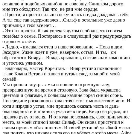
оставлю и подобных ошибок не совершу. Слишком дорого
мне это обходится. Так что, не рви мне сердце.
- Прости, я просто сильно соскучилась и едва дождалась тебя.
А ты еще так задерживался…Сильф и остальные уже давно
прибыли, а тебя все нет…
- Это ты прости. Я так увлекся духом свободы, что совсем
позабыл о семье. Постараюсь в следующий раз предупреждать
о долгом отлёте.
- Ладно, - вмешался отец в наше воркование. – Пора в дом.
Заходим. Ужин ждет и уже, наверное, остыл. И ты, - он
обратился к Вияру. – Вождь крыланов, составь нам компанию
и угостись ужином.
- Благодарю, мастер Корейтан. – Вияр учтиво поклонился
главе Клана Ветров и зашел внутрь вслед за мной и моей
семьёй.
Мы прошли внутрь замка и вошли в огромную залу,
превращенную на время в столовую. Зала была украшена
цветами и флагами, в большом камине горел синий огонь.
Посередине роскошного зала стоял стол с множеством яств. И
хотя я изрядно устал, мне пришлось оказать честь и дань
благодарности и принять участие в пире. Вияр сел рядом, по
правую руку от меня. И от куда не возьмись, свое привычное
место, за моей спиной занял Сильф. Он снова приступил к
своим прямым обязанностям. И своей учтивой улыбкой мягко
дал понять, что никакая сила его не уберет с этого места. Айра