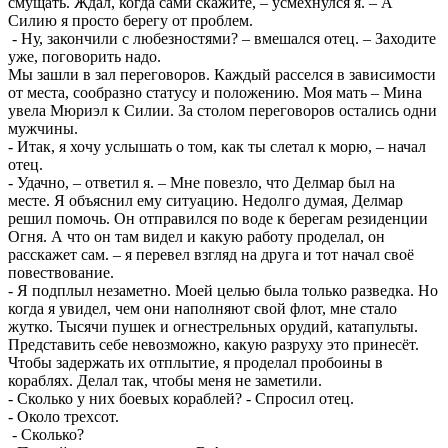
смущать. Ждал, когда сами скажите, – усмехнулся я. – А
Силию я просто берегу от проблем.
- Ну, закончили с любезностями? – вмешался отец. – Заходите
уже, поговорить надо.
Мы зашли в зал переговоров. Каждый расселся в зависимости
от места, сообразно статусу и положению. Моя мать – Мина
увела Мюриэл к Силии. За столом переговоров остались одни
мужчины.
- Итак, я хочу услышать о том, как ты слетал к морю, – начал
отец.
- Удачно, – ответил я. – Мне повезло, что Делмар был на
месте. Я объяснил ему ситуацию. Недолго думая, Делмар
решил помочь. Он отправился по воде к берегам резиденции
Огня. А что он там видел и какую работу проделал, он
расскажет сам. – я перевел взгляд на друга и тот начал своё
повествование.
- Я подплыл незаметно. Моей целью была только разведка. Но
когда я увидел, чем они наполняют свой флот, мне стало
жутко. Тысячи пушек и огнестрельных орудий, катапульты.
Представить себе невозможно, какую разруху это принесёт.
Чтобы задержать их отплытие, я проделал пробоины в
кораблях. Делал так, чтобы меня не заметили.
- Сколько у них боевых кораблей? - Спросил отец.
- Около трехсот.
- Сколько?