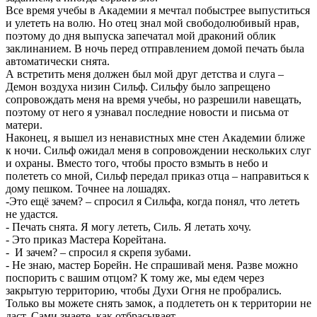
Все время учебы в Академии я мечтал побыстрее выпуститься
и улететь на волю. Но отец знал мой свободолюбивый нрав,
поэтому до дня выпуска запечатал мой драконий облик
заклинанием. В ночь перед отправлением домой печать была
автоматически снята.
А встретить меня должен был мой друг детства и слуга –
Демон воздуха низин Сильф. Сильфу было запрещено
сопровождать меня на время учебы, но разрешили навещать,
поэтому от него я узнавал последние новости и письма от
матери.
Наконец, я вышел из ненавистных мне стен Академии ближе
к ночи. Сильф ожидал меня в сопровождении нескольких слуг
и охраны. Вместо того, чтобы просто взмыть в небо и
полететь со мной, Сильф передал приказ отца – направиться к
дому пешком. Точнее на лошадях.
-Это ещё зачем? – спросил я Сильфа, когда понял, что лететь
не удастся.
- Печать снята. Я могу лететь, Силь. Я летать хочу.
- Это приказ Мастера Корейтана.
- И зачем? – спросил я скрепя зубами.
- Не знаю, мастер Борейн. Не спрашивай меня. Разве можно
поспорить с вашим отцом? К тому же, мы едем через
закрытую территорию, чтобы Духи Огня не пробрались.
Только вы можете снять замок, а подлететь он к территории не
даст. Сами знаете, как отбрасывает.