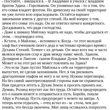
- Постойте, - вмешался я. – В Академии я учился с младшим
братом Эдана – Горсеваном. Он упоминал как - то о том, что
его семья владеет флотом. Но древесину на своей территории
ни уже почти всю израсходовали. Остаётся вариант
завоевания земель у других стихий. На мой вопрос о том,
зачем его семье это надо. Он не ответил ничего конкретного.
Догадываюсь, что ради господства.
- Даже к шаману Майлоку ходить не надо, чтобы догадаться от
этом. – подтвердил отец.
- Кстати, о Майлоке, - вспомнил я. Когда - то этот молодой
эльф был учеником своего деда и частенько проводил время с
Духами Стихий. Точнее с их детьми. Он знал всех нас и часто
являлся мерилом ссор и драк между нами: мной, Эданом,
Делмаром и Лансом - сыном Владыки Духов Земли - Роланда.
Может и на этот раз он может повлиять на Эдана?
- Это если Эдан пустит Майлока к себе на территорию и
выпустит, не сделав заложником. Нет, я так рисковать
драгоценным эльфом не могу и не хочу. Нужны переговоры.
Но без самой заинтересованной стороны нам не справиться.
Нам придется лететь к Духам Земли и просить принять нас.
Думаю, Роланд впустит нас без труда. Остаётся предупредить
его о нашем визите и отправиться в путь. Борейн, пошли
Айру к Роланду. Пусть предупредит о везите на завтра. А
теперь всем отдыхать, – отец встал из - за стола, чем дал
понять, что беседа окончена. Мне лишь оставалось попросить