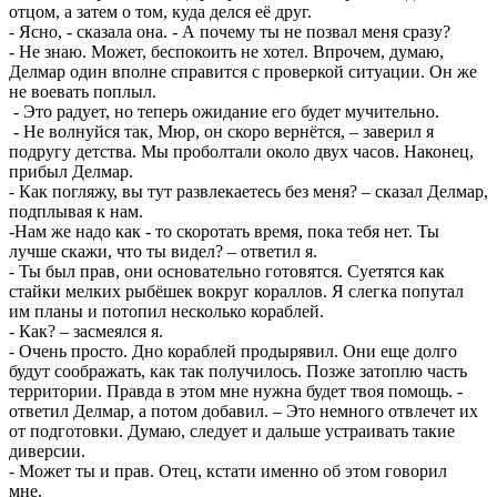
отцом, а затем о том, куда делся её друг.
- Ясно, - сказала она. - А почему ты не позвал меня сразу?
- Не знаю. Может, беспокоить не хотел. Впрочем, думаю,
Делмар один вполне справится с проверкой ситуации. Он же
не воевать поплыл.
- Это радует, но теперь ожидание его будет мучительно.
- Не волнуйся так, Мюр, он скоро вернётся, – заверил я
подругу детства. Мы проболтали около двух часов. Наконец,
прибыл Делмар.
- Как погляжу, вы тут развлекаетесь без меня? – сказал Делмар,
подплывая к нам.
-Нам же надо как - то скоротать время, пока тебя нет. Ты
лучше скажи, что ты видел? – ответил я.
- Ты был прав, они основательно готовятся. Суетятся как
стайки мелких рыбёшек вокруг кораллов. Я слегка попутал
им планы и потопил несколько кораблей.
- Как? – засмеялся я.
- Очень просто. Дно кораблей продырявил. Они еще долго
будут соображать, как так получилось. Позже затоплю часть
территории. Правда в этом мне нужна будет твоя помощь. -
ответил Делмар, а потом добавил. – Это немного отвлечет их
от подготовки. Думаю, следует и дальше устраивать такие
диверсии.
- Может ты и прав. Отец, кстати именно об этом говорил
мне.