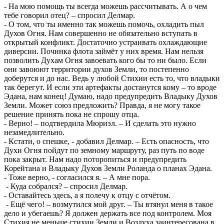
- На мою помощь ты всегда можешь рассчитывать. А о чем
тебе говорил отец? – спросил Делмар.
- О том, что ты именно так можешь помочь, охладить пыл
Духов Огня. Нам совершенно не обязательно вступать в
открытый конфликт. Достаточно устраивать охлаждающие
диверсии. Починка флота займёт у них время. Нам нельзя
позволить Духам Огня завоевать кого бы то ни было. Если
они завоюют территории духов Земли, то постепенно
доберутся и до нас. Ведь у любой Стихии есть то, что владыки
так берегут. И если эти артефакты достанутся кому – то вроде
Эдана, нам конец! Думаю, надо предупредить Владыку Духов
Земли. Может союз предложить? Правда, я не могу такое
решение принять пока не спрошу отца.
- Верно! – подтвердила Мюриэл. – И сделать это нужно
незамедлительно.
- Кстати, о спешке, - добавил Делмар. – Есть опасность, что
Духи Огня пойдут по земному маршруту, раз путь по воде
пока закрыт. Нам надо поторопиться и предупредить
Корейтана и Владыку Духов Земли Роланда о планах Эдана.
- Тоже верно, - согласился я. – А мне пора.
- Куда собрался? – спросил Делмар.
- Оставайтесь здесь, а я полечу к отцу с отчётом.
- Ещё чего! – возмутился мой друг. – Ты втянул меня в такое
дело и убегаешь? Я должен держать все под контролем. Моя
Стихия не меньше стихии Земли и Воздуха заинтересована в