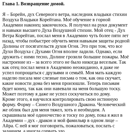
Глава 1. Возвращение домой.
Я – Борейн, дух Северного ветра, наследник владыки стихии
Воздуха Владыки Корейтана. Моё обучение в горной
Академии наконец закончилось. Я получил на руки документ
и навыки высшего Духа Воздушной стихии. Мой отец - Дух
Ветра Корейтан, послал меня в Академию чуть более пяти лет
назад, чтобы побыстрее обучить меня навыкам защиты родной
Долины от посягательств духов Огня. Это при том, что все
Духи Воздуха с Духами Огня вполне ладили. Однако, если
дружить с ними тесно, Долине грозили большие пожары. Моё
настроение из – за всего этого не было никогда веселым. Так
как отец послал меня в Академию неожиданно, я даже не
успел попрощаться с друзьями и семьёй. Моя мать каждую
наделю писала мне слезные письма о том, как она скучает,
какие новости дома без меня произошли. Теперь письмам
будет конец, так как они навевали на меня большую тоску.
Может поэтому я даже не успел соскучиться по дому.
Кроме этого, я научился контролировать свою истинную
форму. Форму – Синего Воздушного Дракона. Человеческий
же облик был для меня тяжел, хоть и необходим. А
скрашивала моё одиночество и тоску по дому, пока я жил в
Академии – дух - дракон и мой фамильяр в одном лице –
Айра. С ней я мог поговорить, пожаловаться, послать с
заданием, а иногда сорвать зло.