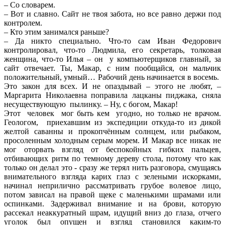
– Со словарем.
– Вот и славно. Сайт не твоя забота, но все равно держи под
контролем.
– Кто этим занимался раньше?
– Да никто специально. Что-то сам Иван Федорович
контролировал, что-то Людмила, его секретарь, толковая
женщина, что-то Илья – он у компьютерщиков главный, за
сайт отвечает. Ты, Макар, с ним пообщайся, он мальчик
положительный, умный… Рабочий день начинается в восемь.
Это закон для всех. И не опаздывай – этого не любят, –
Маргарита Николаевна поправила лацканы пиджака, сняла
несуществующую пылинку. – Ну, с богом, Макар!
Этот человек мог быть кем угодно, но только не врачом.
Геологом, приехавшим из экспедиции откуда-то из дикой
желтой саванны и прокопчённым солнцем, или рыбаком,
просоленным холодным серым морем. И Макар все никак не
мог оторвать взгляд от беспокойных гибких пальцев,
отбивающих ритм по темному дереву стола, потому что как
только он делал это - сразу же терял нить разговора, смущаясь
внимательного взгляда карих глаз с зелеными искорками,
начинал неприлично рассматривать грубое волевое лицо,
потом зависал на правой щеке с маленькими шрамами или
оспинками. Задерживал внимание и на брови, которую
рассекал неаккуратный шрам, идущий вниз до глаза, отчего
уголок был опущен и взгляд становился каким-то