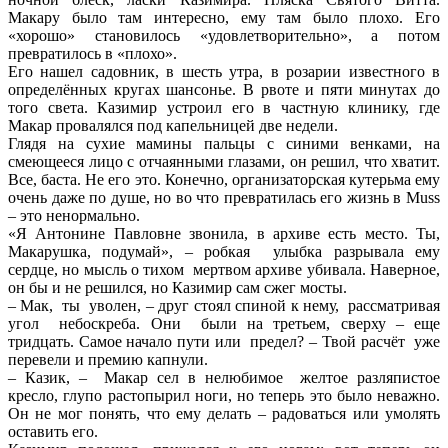
Макару было там интересно, ему там было плохо. Его
«хорошо» становилось «удовлетворительно», а потом
превратилось в «плохо».
Его нашел садовник, в шесть утра, в розарии известного в
определённых кругах шансонье. В рвоте и пяти минутах до
того света. Казимир устроил его в частную клинику, где
Макар провалялся под капельницей две недели.
Глядя на сухие мамины пальцы с синими венками, на
смеющееся лицо с отчаянными глазами, он решил, что хватит.
Все, баста. Не его это. Конечно, организаторская кутерьма ему
очень даже по душе, но во что превратилась его жизнь в Muss
– это ненормально.
«Я Антонине Павловне звонила, в архиве есть место. Ты,
Макарушка, подумай», – робкая улыбка разрывала ему
сердце, но мысль о тихом мертвом архиве убивала. Наверное,
он бы и не решился, но Казимир сам сжег мосты.
– Мак, ты уволен, – друг стоял спиной к нему, рассматривая
угол небоскреба. Они были на третьем, сверху – еще
тридцать. Самое начало пути или предел? – Твой расчёт уже
перевели и премию капнули.
– Казик, – Макар сел в нелюбимое желтое разляпистое
кресло, глупо растопырил ноги, но теперь это было неважно.
Он не мог понять, что ему делать – радоваться или умолять
оставить его.