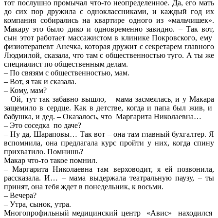
тот послушно промычал что-то неопределенное. Да, его мать
до сих пор дружила с одноклассниками, и каждый год их
компания собирались на квартире одного из «мальчишек».
Макару это было дико и одновременно завидно. – Так вот,
сын этот работает массажистом в клинике Покровского, ему
физиотерапевт Анечка, которая дружит с секретарем главного
Людмилой, сказала, что там с общественностью туго. А ты же
специалист по общественным делам.
– По связям с общественностью, мам.
– Вот, я так и сказала.
– Кому, мам?
– Ой, тут так забавно вышло, – мама засмеялась, и у Макара
защемило в сердце. Как в детстве, когда и папа был жив, и
бабушка, и дед. – Оказалось, что Маргарита Николаевна…
– Это соседка по даче?
– Ну да, Шараповы… Так вот – она там главный бухгалтер. Я
вспомнила, она предлагала курс пройти у них, когда спину
прихватило. Помнишь?
Макар что-то такое помнил.
– Маргарита Николаевна там верховодит, я ей позвонила,
рассказала. И… – мама выдержала театральную паузу, – ты
принят, она тебя ждет в понедельник, к восьми.
– Вечера?
– Утра, сынок, утра.
Многопрофильный медицинский центр «Авис» находился