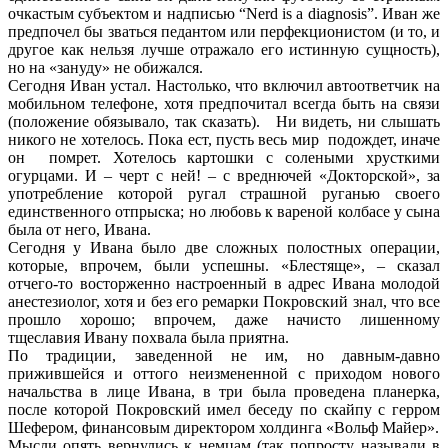
очкастым субъектом и надписью “Nerd is a diagnosis”. Иван же
предпочел бы зваться педантом или перфекционистом (и то, и
другое как нельзя лучше отражало его истинную сущность),
но на «зануду» не обижался.
Сегодня Иван устал. Настолько, что включил автоответчик на
мобильном телефоне, хотя предпочитал всегда быть на связи
(положение обязывало, так сказать). Ни видеть, ни слышать
никого не хотелось. Пока ест, пусть весь мир подождет, иначе
он помрет. Хотелось картошки с солеными хрусткими
огурцами. И – черт с ней! – с вреднючей «Докторской», за
употребление которой ругал страшной руганью своего
единственного отпрыска; но любовь к вареной колбасе у сына
была от него, Ивана.
Сегодня у Ивана было две сложных полостных операции,
которые, впрочем, были успешны. «Блестяще», – сказал
отчего-то восторженно настроенный в адрес Ивана молодой
анестезиолог, хотя и без его ремарки Покровский знал, что все
прошло хорошо; впрочем, даже начисто лишенному
тщеславия Ивану похвала была приятна.
По традиции, заведенной не им, но давным-давно
прижившейся и оттого неизмененной с приходом нового
начальства в лице Ивана, в три была проведена планерка,
после которой Покровский имел беседу по скайпу с герром
Шефером, финансовым директором холдинга «Вольф Майер».
Мысли опять вернулись к немцам (так попросту называли в