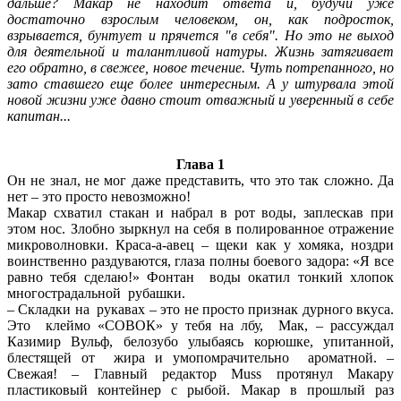
дальше? Макар не находит ответа и, будучи уже
достаточно взрослым человеком, он, как подросток,
взрывается, бунтует и прячется "в себя". Но это не выход
для деятельной и талантливой натуры. Жизнь затягивает
его обратно, в свежее, новое течение. Чуть потрепанного, но
зато ставшего еще более интересным. А у штурвала этой
новой жизни уже давно стоит отважный и уверенный в себе
капитан...
Глава 1
Он не знал, не мог даже представить, что это так сложно. Да
нет – это просто невозможно!
Макар схватил стакан и набрал в рот воды, заплескав при
этом нос. Злобно зыркнул на себя в полированное отражение
микроволновки. Краса-а-авец – щеки как у хомяка, ноздри
воинственно раздуваются, глаза полны боевого задора: «Я все
равно тебя сделаю!» Фонтан воды окатил тонкий хлопок
многострадальной рубашки.
– Складки на рукавах – это не просто признак дурного вкуса.
Это клеймо «СОВОК» у тебя на лбу, Мак, – рассуждал
Казимир Вульф, белозубо улыбаясь корюшке, упитанной,
блестящей от жира и умопомрачительно ароматной. –
Свежая! – Главный редактор Muss протянул Макару
пластиковый контейнер с рыбой. Макар в прошлый раз