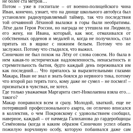
не более ста метров…
Потом – уже в госпитале – от военно-полицейского чина
Иван, конечно, узнает, что на днище школьного автобуса был
установлен радиоуправляемый таймер, так что последствия
той отчаянной Лёхиной вылазки в горы были необратимы.
Лёхе дали Героя России, но награда не утешила ни Людмилу,
его жену, ни Ивана, который, как мог, отмахивался от
собственных орденов и медалей и, когда не получилось, стал
прятать их в ящике с нижним бельем. Потому что не
заслужил. Потому что стыдился, что выжил.
Синичкин не был похож на Лёху от слова совсем. Но была в
нем какая-то истерическая надломленность, ненасытность и
стремительность бытия, будто каждый день переживался им
как последний… Что пряталось за выразительными глазами
Макара, Иван не знал и знать боялся до нервного тика, потому
что второй раз терять того, кому даже не сумел – не посмел! –
признаться в чувствах, не хотел.
Где только уважаемая Маргарита свет-Николаевна взяла его…
такого?
Макар понравился всем и сразу. Молодой, хваткий, еще не
потерявший профессионального азарта, он отлично вписался
в коллектив, о чем Покровскому с удовольствием сообщил,
наверное, каждый – от начмеда Галиханова до гардеробщицы
Семёновны (когда и каким образом Синичкин успел обаять
пожилую ворчливую особу, которую побаивался даже сам