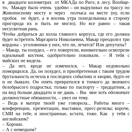
в двадцати километрах от МКАДа по Риге, в лесу. Вообще-
то, Макару было очень удобно – он выруливал на трассу по
Живописному мосту и через полчаса на месте (ну, если
пробок не будет, а в восемь утра понедельника в сторону
пригорода их и быть не могло). Но все равно – такая
несусветная рань.
Чтобы добраться до холла главного корпуса, где его должна
будет встретить Маргарита Николаевна, Макар преодолел три
кордона – уголовники у них, что ли, лечатся? Или депутаты?
– Макар, ты похудел, – его повертели, внимательно осмотрели
идеальный костюм, одобрительно покивали. – Я тебя с
майских не видела.
– Да нет, вроде не изменился, – Макар недовольно
поморщился. Да, он похудел, и приобретенная с таким трудом
брутальность исчезла в последних событиях и хворях, будто ее
и не бывало. Он опять превратился в тонкого да звонкого
белобрысого подростка; только по паспорту – тридцатник, а
на вид больше двадцати и не дашь. – Вы мне хоть обозначьте
должностные обязанности, – увел он тему.
– Ведь я матери твоей уже говорила... Работы много –
конференции, презентации, выставки, пресс-релизы; короче,
СМИ на тебе, и иностранные, кстати, тоже. Как у тебя с
английским?
– Хорошо.
– А с немецким?