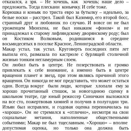
отказался, а зря. – Не хочешь, как хочешь; наше дело –
предложить. Тогда плескани коньячку. И себе тоже.
Корюшка и коньяк по триста евро за бутылку – идеально, за
белые носки – расстрел. Такой был Казимир, его второй босс,
странный друг и любовник по случаю. И вовсе он не был
уроженцем Мюнхена, не был никаким «фоном» и не
принадлежал к старому лифляндскому дворянскому роду; был
он Костиком Волковым, родившимся в середине
восьмидесятых в поселке Красное, Ленинградской области.
Макар устал, так устал. Круговерть последних пяти лет
выпила его, размазала по кастрюле с бурлящей столичной
жизнью тонким негламурным слоем.
Он любил быть в центре. Не позерствовать и громко
привлекать к себе внимание, а именно быть в центре
вращения планет и звезд, при этом являясь причиной этого
вращения. Он никогда не мог представить, что может остаться
один. Всегда вокруг были люди, которые хлопали ему за
хорошо прочитанный стишок, за новогоднюю сценку в
школьном театре, где юный режиссер Синичкин выложился
на все сто, пожертвовав химией и получив в полугодии три.
Изъян был исправлен, и годовая оценка переиначилась на
«хорошо». Он не стремился к «отлично», несмотря на свои
социальные метания, наполненные общественными
событиями; Макар не был тщеславным. «Хорошо» – вполне
допустимая оценка, но только она должна быть