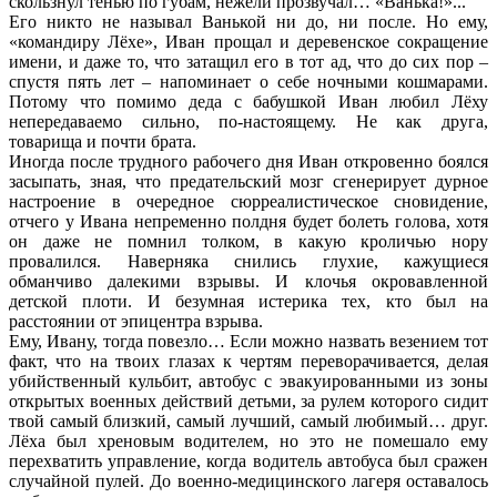
скользнул тенью по губам, нежели прозвучал… «Ванька!»...
Его никто не называл Ванькой ни до, ни после. Но ему,
«командиру Лёхе», Иван прощал и деревенское сокращение
имени, и даже то, что затащил его в тот ад, что до сих пор –
спустя пять лет – напоминает о себе ночными кошмарами.
Потому что помимо деда с бабушкой Иван любил Лёху
непередаваемо сильно, по-настоящему. Не как друга,
товарища и почти брата.
Иногда после трудного рабочего дня Иван откровенно боялся
засыпать, зная, что предательский мозг сгенерирует дурное
настроение в очередное сюрреалистическое сновидение,
отчего у Ивана непременно полдня будет болеть голова, хотя
он даже не помнил толком, в какую кроличью нору
провалился. Наверняка снились глухие, кажущиеся
обманчиво далекими взрывы. И клочья окровавленной
детской плоти. И безумная истерика тех, кто был на
расстоянии от эпицентра взрыва.
Ему, Ивану, тогда повезло… Если можно назвать везением тот
факт, что на твоих глазах к чертям переворачивается, делая
убийственный кульбит, автобус с эвакуированными из зоны
открытых военных действий детьми, за рулем которого сидит
твой самый близкий, самый лучший, самый любимый… друг.
Лёха был хреновым водителем, но это не помешало ему
перехватить управление, когда водитель автобуса был сражен
случайной пулей. До военно-медицинского лагеря оставалось