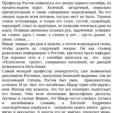
Профессор Ростов появился в его жизни первого сентября, на
предпоследнем курсе. Холеный, загадочный, нереально
притягательный и также совершенно недосягаемый. На его
лекции ходили всем потоком, пустых мест не было. Тишина
стояла оглушающая, и только его голос, густой, спокойный,
чарующий, плыл по аудитории, не позволяя отвлечься даже на
вздох. Плавные движения сильных рук, задумчивая усмешка:
он словно здесь с ними, а словно и нет – где-то далеко в
своих словах…
Макар умирал два раза в неделю, а потом возрождался снова,
чтобы дожить до следующей лекции. Он как сталкер
разыскивал информацию о Ростове, крутился около кафедры.
Еле пережил лето и с сентября записался на его курс
«Психология групп», совершенно ненужный, но дающий
возможность быть ближе.
Самый молодой профессор университета, сын знаменитых
дипломатов Ростовых, выпускник Боннской академии, там же
получивший степень, Ростов был умен, привлекателен,
успешен. И он был его погибелью. Макар терял себя рядом с
ним. Иногда ему казалось, что тот все понимает, подпускает
его ближе. Они вели неспешные философские диспуты,
скучные и глупые. Вернее, это Макар что-то говорил, путаясь
и захлебываясь словами, а Евгений Андреевич
снисходительно улыбался и поправлял своего юного друга,
мягко и аккуратно. А иногда его не замечал, проходил мимо,