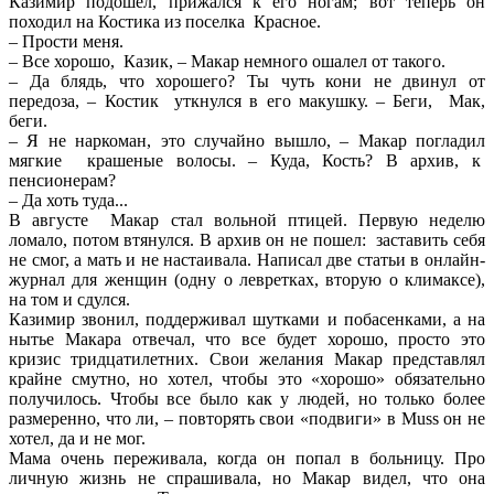
Казимир подошел, прижался к его ногам; вот теперь он
походил на Костика из поселка Красное.
– Прости меня.
– Все хорошо, Казик, – Макар немного ошалел от такого.
– Да блядь, что хорошего? Ты чуть кони не двинул от
передоза, – Костик уткнулся в его макушку. – Беги, Мак,
беги.
– Я не наркоман, это случайно вышло, – Макар погладил
мягкие крашеные волосы. – Куда, Кость? В архив, к
пенсионерам?
– Да хоть туда...
В августе Макар стал вольной птицей. Первую неделю
ломало, потом втянулся. В архив он не пошел: заставить себя
не смог, а мать и не настаивала. Написал две статьи в онлайн-
журнал для женщин (одну о левретках, вторую о климаксе),
на том и сдулся.
Казимир звонил, поддерживал шутками и побасенками, а на
нытье Макара отвечал, что все будет хорошо, просто это
кризис тридцатилетних. Свои желания Макар представлял
крайне смутно, но хотел, чтобы это «хорошо» обязательно
получилось. Чтобы все было как у людей, но только более
размеренно, что ли, – повторять свои «подвиги» в Muss он не
хотел, да и не мог.
Мама очень переживала, когда он попал в больницу. Про
личную жизнь не спрашивала, но Макар видел, что она