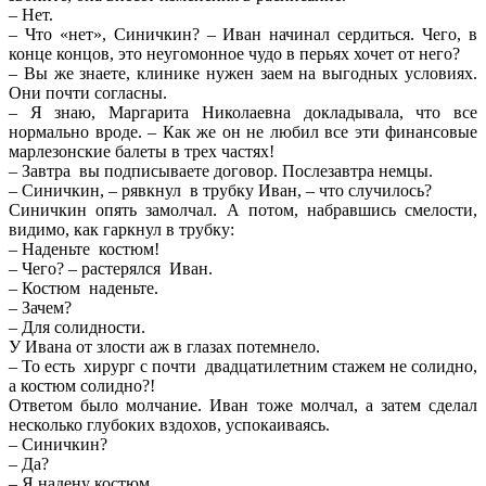
– Нет.
– Что «нет», Синичкин? – Иван начинал сердиться. Чего, в
конце концов, это неугомонное чудо в перьях хочет от него?
– Вы же знаете, клинике нужен заем на выгодных условиях.
Они почти согласны.
– Я знаю, Маргарита Николаевна докладывала, что все
нормально вроде. – Как же он не любил все эти финансовые
марлезонские балеты в трех частях!
– Завтра вы подписываете договор. Послезавтра немцы.
– Синичкин, – рявкнул в трубку Иван, – что случилось?
Синичкин опять замолчал. А потом, набравшись смелости,
видимо, как гаркнул в трубку:
– Наденьте костюм!
– Чего? – растерялся Иван.
– Костюм наденьте.
– Зачем?
– Для солидности.
У Ивана от злости аж в глазах потемнело.
– То есть хирург с почти двадцатилетним стажем не солидно,
а костюм солидно?!
Ответом было молчание. Иван тоже молчал, а затем сделал
несколько глубоких вздохов, успокаиваясь.
– Синичкин?
– Да?
– Я надену костюм.