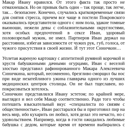
Макар Ивану нравился. От этого факта так просто не
отмахнешься. Но он привык быть один – так проще, так легче,
так… безопаснее. Конечно, случались кратковременные связи
для снятия стресса, причем все чаще в постели Покровского
оказывались представители одного с ним пола, эдакие томные
вьюноши, нежели девы с соблазнительными округлостями,
хотя особых предпочтений в сексе Иван, здоровый
половозрелый мужик, не имел. Партнеров Иван держал на
расстоянии, избегая зависимости от чужих рук, губ, голоса, от
чужого присутствия в своей жизни. И тут этот Синичкин…
Уплетая жареную картошку с аппетитной румяной корочкой и
хрустя бабушкиными дачными огурцами, Иван с веселой
злостью представил рафинированного Макара Алексеевича
Синичкина, который, несомненно, брезгливо сморщил бы нос
при виде незатейливого ужина главврача одного из лучших
медицинских центров столицы. Он не был тщеславен, но
покрасоваться хотелось.
Синичкин представлялся Ивану эстетом; по крайней мере,
выглядел и вел себя Макар соответственно. Ради того чтобы
потешить взыскательный вкус «специалиста по связям с
общественностью», Иван расстарался бы и приготовил пир на
весь мир, ибо кухарить он любил, хотя делал это нечасто, но с
удовольствием. Например, когда в гости ожидались любимые
бабушка с дедом, которые время от времени выбирались с