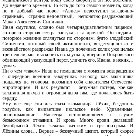
До недавнего времени. То есть до того самого момента, когда
не в добрый час порог «Ависа» переступил загадочно-
странный, странно-непонятный, непонятно-раздражающий
Макар Алексеевич Синичкин.
Иван смутился, словно был четырнадцатилетним пацаном,
которого старшая сестра застукала за дрочкой. Он подавил
позорное желание оглянуться по сторонам, будто злодейский
Синичкин, который своей активностью, вездесущностью и
всезнайством раздражал Ивана до почечных колик уже целых
три недели, мог выскочить из-за угла и, вперив в Покровского
обвиняющий указующий перст, уличить его, Ивана, в неких…
думах.
Ни о чем «таком» Иван не помышлял с момента возвращения
с очередной военной заварушки. Ей-богу, как мальчишка
поддался на уговоры, возомнил себя спасителем Отечества,
миротворцем. И как результат – безумная потеря, кое-как
залатанная шкура и огромная дыра там, где полагалось быть
сердцу.
Ему все еще снились глаза «командира Лёхи», бездонно-
голубые, как выцветшее июльское небо. Удивленные,
непонимающие. Навсегда остановившиеся в глухом
безысходном отчаянии. И кровь. Много крови, делавшей
белобрысый Лёхин «ежик» жестким и грязно-серым. И
Лёхины слова… Вернее – беззвучный шепот, который скорее