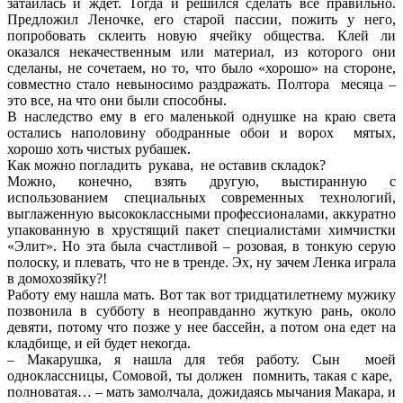
затаилась и ждет. Тогда и решился сделать все правильно.
Предложил Леночке, его старой пассии, пожить у него,
попробовать склеить новую ячейку общества. Клей ли
оказался некачественным или материал, из которого они
сделаны, не сочетаем, но то, что было «хорошо» на стороне,
совместно стало невыносимо раздражать. Полтора месяца –
это все, на что они были способны.
В наследство ему в его маленькой однушке на краю света
остались наполовину ободранные обои и ворох мятых,
хорошо хоть чистых рубашек.
Как можно погладить рукава, не оставив складок?
Можно, конечно, взять другую, выстиранную с
использованием специальных современных технологий,
выглаженную высококлассными профессионалами, аккуратно
упакованную в хрустящий пакет специалистами химчистки
«Элит». Но эта была счастливой – розовая, в тонкую серую
полоску, и плевать, что не в тренде. Эх, ну зачем Ленка играла
в домохозяйку?!
Работу ему нашла мать. Вот так вот тридцатилетнему мужику
позвонила в субботу в неоправданно жуткую рань, около
девяти, потому что позже у нее бассейн, а потом она едет на
кладбище, и ей будет некогда.
– Макарушка, я нашла для тебя работу. Сын моей
одноклассницы, Сомовой, ты должен помнить, такая с каре,
полноватая… – мать замолчала, дожидаясь мычания Макара, и