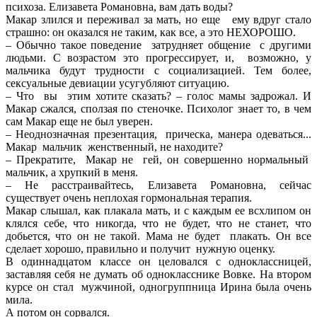
психоза. Елизавета Романовна, вам дать воды?
Макар злился и переживал за мать, но еще ему вдруг стало
страшно: он оказался не таким, как все, а это НЕХОРОШО.
– Обычно такое поведение затрудняет общение с другими
людьми. С возрастом это прогрессирует, и, возможно, у
мальчика будут трудности с социализацией. Тем более,
сексуальные девиации усугубляют ситуацию.
– Что вы этим хотите сказать? – голос мамы задрожал. И
Макар сжался, сползая по стеночке. Психолог знает то, в чем
сам Макар еще не был уверен.
– Неоднозначная презентация, прическа, манера одеваться...
Макар мальчик женственный, не находите?
– Прекратите, Макар не гей, он совершенно нормальный
мальчик, а хрупкий в меня.
– Не расстраивайтесь, Елизавета Романовна, сейчас
существует очень неплохая гормональная терапия.
Макар слышал, как плакала мать, и с каждым ее всхлипом он
клялся себе, что никогда, что не будет, что не станет, что
добьется, что он не такой. Мама не будет плакать. Он все
сделает хорошо, правильно и получит нужную оценку.
В одиннадцатом классе он целовался с одноклассницей,
заставляя себя не думать об однокласснике Вовке. На втором
курсе он стал мужчиной, одногруппница Ирина была очень
мила.
А потом он сорвался.