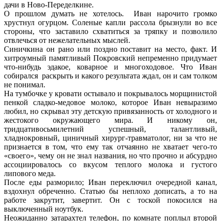
дачи в Ново-Переделкине.
О прошлом думать не хотелось. Иван нарочито громко
хрустнул огурцом. Соленые капли рассола брызнули во все
стороны, что заставило схватиться за тряпку и позволило
отвлечься от нежелательных мыслей.
Синичкина он рано или поздно поставит на место, факт. И
хитроумный памятливый Покровский непременно придумает
что-нибудь эдакое, коварное и многоходовое. Что Иван
собирался раскрыть и какого результата ждал, он и сам толком
не понимал.
На тумбочке у кровати остывало и покрывалось морщинистой
пенкой сладко-медовое молоко, которое Иван невыразимо
любил, но скрывал эту детскую привязанность от холодного и
жестокого окружающего мира. И никому он,
тридцативосьмилетний успешный, талантливый,
хладнокровный, циничный хирург-травматолог, ни за что не
признается в том, что ему так отчаянно не хватает чего-то
«своего», чему он не знал названия, но что прочно и абсурдно
ассоциировалось со вкусом теплого молока и густого
липового меда.
После еды разморило; Иван переключил очередной канал,
вздохнул обреченно. Статью бы неплохо дописать, а то на
работе закрутит, завертит. Он с тоской покосился на
выключенный ноутбук.
Неожиданно затарахтел телефон, по комнате поплыл второй