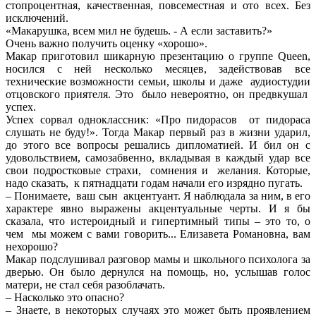
стопроцентная, качественная, повсеместная и ото всех. Без
исключений.
«Макарушка, всем мил не будешь. - А если заставить?»
Очень важно получить оценку «хорошо».
Макар приготовил шикарную презентацию о группе Queen,
носился с ней несколько месяцев, задействовав все
технические возможности семьи, школы и даже аудиостудии
отцовского приятеля. Это было невероятно, он предвкушал
успех.
Успех сорвал одноклассник: «Про пидорасов от пидораса
слушать не буду!». Тогда Макар первый раз в жизни ударил,
до этого все вопросы решались дипломатией. И бил он с
удовольствием, самозабвенно, вкладывая в каждый удар все
свои подростковые страхи, сомнения и желания. Которые,
надо сказать, к пятнадцати годам начали его изрядно пугать.
– Понимаете, ваш сын акцентуант. Я наблюдала за ним, в его
характере явно выражены акцентуальные черты. И я бы
сказала, что истероидный и гипертимный типы – это то, о
чем мы можем с вами говорить... Елизавета Романовна, вам
нехорошо?
Макар подслушивал разговор мамы и школьного психолога за
дверью. Он было дернулся на помощь, но, услышав голос
матери, не стал себя разоблачать.
– Насколько это опасно?
– Знаете, в некоторых случаях это может быть проявлением