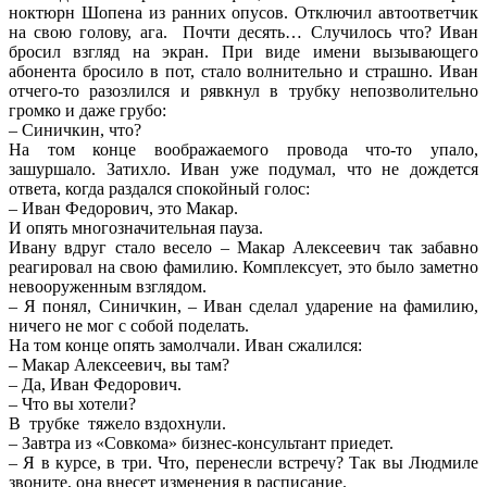
ноктюрн Шопена из ранних опусов. Отключил автоответчик
на свою голову, ага. Почти десять… Случилось что? Иван
бросил взгляд на экран. При виде имени вызывающего
абонента бросило в пот, стало волнительно и страшно. Иван
отчего-то разозлился и рявкнул в трубку непозволительно
громко и даже грубо:
– Синичкин, что?
На том конце воображаемого провода что-то упало,
зашуршало. Затихло. Иван уже подумал, что не дождется
ответа, когда раздался спокойный голос:
– Иван Федорович, это Макар.
И опять многозначительная пауза.
Ивану вдруг стало весело – Макар Алексеевич так забавно
реагировал на свою фамилию. Комплексует, это было заметно
невооруженным взглядом.
– Я понял, Синичкин, – Иван сделал ударение на фамилию,
ничего не мог с собой поделать.
На том конце опять замолчали. Иван сжалился:
– Макар Алексеевич, вы там?
– Да, Иван Федорович.
– Что вы хотели?
В трубке тяжело вздохнули.
– Завтра из «Совкома» бизнес-консультант приедет.
– Я в курсе, в три. Что, перенесли встречу? Так вы Людмиле
звоните, она внесет изменения в расписание.