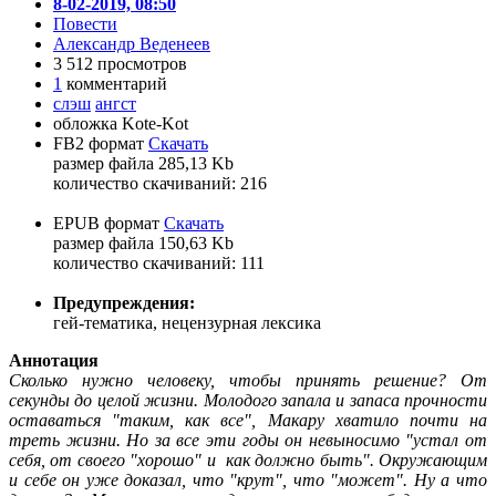
8-02-2019, 08:50
Повести
Александр Веденеев
3 512 просмотров
1
комментарий
слэш
ангст
обложка Kote-Kot
FB2 формат
Скачать
размер файла 285,13 Kb
количество cкачиваний: 216
EPUB формат
Скачать
размер файла 150,63 Kb
количество cкачиваний: 111
Предупреждения:
гей-тематика, нецензурная лексика
Аннотация
Сколько нужно человеку, чтобы принять решение? От
секунды до целой жизни. Молодого запала и запаса прочности
оставаться "таким, как все", Макару хватило почти на
треть жизни. Но за все эти годы он невыносимо "устал от
себя, от своего "хорошо" и как должно быть". Окружающим
и себе он уже доказал, что "крут", что "может". Ну а что