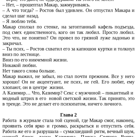
– Нет, – прошептал Макар, зажмуриваясь.
– А что тогда? – Ростов был удивлен. Он отпустил Макара и
сделал шаг назад.
– Я люблю тебя.
Макар сползал по стенке, на затоптанный кафель подъезда,
под смех единственного, кого он так любил. Просто любил.
Это что, не понятно? Он провел по грязной луже ладонью и
закричал.
– Ты псих, – Ростов схватил его за капюшон куртки и толкнул
вниз по лестнице.
Вниз по его никчемной жизни.
Никакой любви.
Нет такого слова больше.
Макар выжил, не забыл, но стал почти прежним. Все у него
хорошо! Он не акцентуант, не псих, не гей. Его любят, ему
хлопают, он в центре жизни.
А Казимир… Что, Казимир? Секс с мужчиной – пикантный и
модный штрих в его новой светской жизни. Так принято, это
в тренде. Это не делает его психопатом, ничего личного.
Глава 2
Работа в журнале стала той сценой, где Макар смог, наконец,
проявить себя ярко и громко, раскрыться и отпустить себя.
Работа же его и разрушала – сумасшедший ритм, вечный шум,
ночной блеск, ласки Казимира. Пляска Святого Витта.