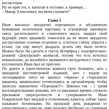
несчастным.
Ну не врач это, а капитан в отставке, к примеру…
– Макар Алексеевич, вы меня слушаете?
Глава 3
Иван высыпал аккуратно порезанную и обсушенную
бумажным полотенцем картошку в угрожающе шипящую
смесь растительного и сливочного масел, накрыл свой
будущий ужин крышкой, покосился на не менее аккуратно
наструганные соленые огурчики и, сглотнув слюну, убрался с
кухни, где еще минут двадцать делать ему было нечего.
Можно было бы сделать и съесть бутерброд с подозрительно-
розовой «Докторской» колбасой, потому что есть хотелось
невыносимо, до жалобного заунывного желудочного стона, но
кусочничать Иван был не приучен.
По дороге в единственную комнату (зато большую, зато с
шикарной шестиметровой лоджией, зато с видом на
лесопарковую зону) он закинул «черное» в стиральную
машинку, машинально потянувшись за органайзером, чтобы
записать лаконичное «Порошок!!!». Именно так – с тремя
восклицательными знаками, что со школьных времен служило
признаком сверхсрочности и суперважности. Иван
Покровский был занудой и отличником; кажется, сейчас таких
называют ботаниками. На прошлый день рождения от
единственного сына он даже получил футболку со странным