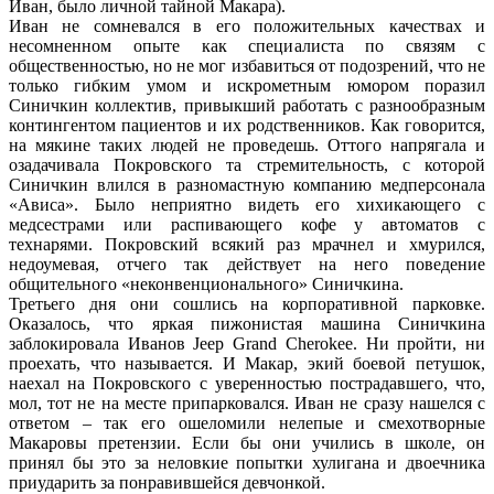
Иван, было личной тайной Макара).
Иван не сомневался в его положительных качествах и
несомненном опыте как специалиста по связям с
общественностью, но не мог избавиться от подозрений, что не
только гибким умом и искрометным юмором поразил
Синичкин коллектив, привыкший работать с разнообразным
контингентом пациентов и их родственников. Как говорится,
на мякине таких людей не проведешь. Оттого напрягала и
озадачивала Покровского та стремительность, с которой
Синичкин влился в разномастную компанию медперсонала
«Ависа». Было неприятно видеть его хихикающего с
медсестрами или распивающего кофе у автоматов с
технарями. Покровский всякий раз мрачнел и хмурился,
недоумевая, отчего так действует на него поведение
общительного «неконвенционального» Синичкина.
Третьего дня они сошлись на корпоративной парковке.
Оказалось, что яркая пижонистая машина Синичкина
заблокировала Иванов Jeep Grand Cherokee. Ни пройти, ни
проехать, что называется. И Макар, экий боевой петушок,
наехал на Покровского с уверенностью пострадавшего, что,
мол, тот не на месте припарковался. Иван не сразу нашелся с
ответом – так его ошеломили нелепые и смехотворные
Макаровы претензии. Если бы они учились в школе, он
принял бы это за неловкие попытки хулигана и двоечника
приударить за понравившейся девчонкой.