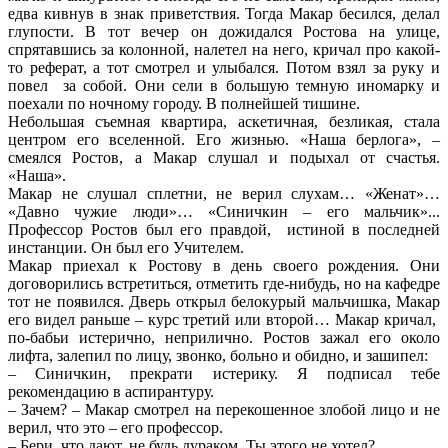
едва кивнув в знак приветствия. Тогда Макар бесился, делал
глупости. В тот вечер он дожидался Ростова на улице,
спрятавшись за колонной, налетел на него, кричал про какой-
то реферат, а тот смотрел и улыбался. Потом взял за руку и
повел за собой. Они сели в большую темную иномарку и
поехали по ночному городу. В полнейшей тишине.
Небольшая съемная квартира, аскетичная, безликая, стала
центром его вселенной. Его жизнью. «Наша берлога», –
смеялся Ростов, а Макар слушал и подыхал от счастья.
«Наша».
Макар не слушал сплетни, не верил слухам… «Женат»…
«Давно чужие люди»… «Синичкин – его мальчик»...
Профессор Ростов был его правдой, истиной в последней
инстанции. Он был его Учителем.
Макар приехал к Ростову в день своего рождения. Они
договорились встретиться, отметить где-нибудь, но на кафедре
тот не появился. Дверь открыл белокурый мальчишка, Макар
его видел раньше – курс третий или второй… Макар кричал,
по-бабьи истерично, неприлично. Ростов зажал его около
лифта, залепил по лицу, звонко, больно и обидно, и зашипел:
– Синичкин, прекрати истерику. Я подписал тебе
рекомендацию в аспирантуру.
– Зачем? – Макар смотрел на перекошенное злобой лицо и не
верил, что это – его профессор.
– Бери, что дают, не будь дураком. Ты этого не хотел?