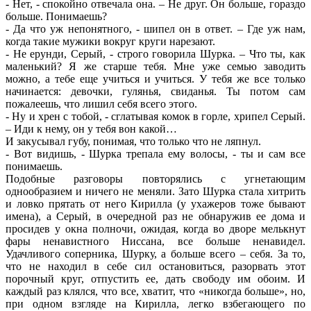
- Нет, - спокойно отвечала она. – Не друг. Он больше, гораздо
больше. Понимаешь?
- Да что уж непонятного, - шипел он в ответ. – Где уж нам,
когда такие мужики вокруг круги нарезают.
- Не ерунди, Серый, - строго говорила Шурка. – Что ты, как
маленький? Я же старше тебя. Мне уже семью заводить
можно, а тебе еще учиться и учиться. У тебя же все только
начинается: девочки, гулянья, свиданья. Ты потом сам
пожалеешь, что лишил себя всего этого.
- Ну и хрен с тобой, - сглатывая комок в горле, хрипел Серый.
– Иди к нему, он у тебя вон какой…
И закусывал губу, понимая, что только что не ляпнул.
- Вот видишь, - Шурка трепала ему волосы, - ты и сам все
понимаешь.
Подобные разговоры повторялись с угнетающим
однообразием и ничего не меняли. Зато Шурка стала хитрить
и ловко прятать от него Кирилла (у ухажеров тоже бывают
имена), а Серый, в очередной раз не обнаружив ее дома и
просидев у окна полночи, ожидая, когда во дворе мелькнут
фары ненавистного Ниссана, все больше ненавидел.
Удачливого соперника, Шурку, а больше всего – себя. За то,
что не находил в себе сил остановиться, разорвать этот
порочный круг, отпустить ее, дать свободу им обоим. И
каждый раз клялся, что все, хватит, что «никогда больше», но,
при одном взгляде на Кирилла, легко взбегающего по