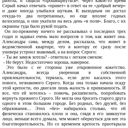
работы, и тащила «прошвырнуться». Через какое-то время
Серый начал отвечать «привет» в ответ на ее «добрый вечер»
и даже иногда улыбался шуткам. К выходным он достал
откуда-то два потрепанных, но еще вполне годных
велосипеда, и они укатили на весь день «в поля». Благо, с их
окраины туда было рукой подать.
Он по-прежнему ничего не рассказывал о последних трех
годах и задавал очень мало вопросов о том, как живет она.
Александра сама, между делом, рассказала, что живет в
ведомственной квартире, что в контору ее сразу после
универа устроил знакомый, а на вопрос Серого:
- Ты же замуж хотела? - ответила с легким смехом:
- Не берут. Недостаточно хороша, наверное.
Это было с ее стороны уже откровенное кокетство.
Александра, всегда уверенная в собственной
привлекательности, терялась, если дело касалось этого
нового, незнакомого Серого. Когда она только начала осаду
этой крепости, ею двигали лишь жалость и привязанность. И
все, что ей хотелось – помочь, расшевелить, попробовать
вернуть прежнего Серого. Не могла она бросить старого друга
одного в этом большом городе. Без родных, без друзей, без
образования… Этих «без» набиралось столько, что ей
физически становилось плохо и она, глядя в его замкнутое
лицо, меньше всего думала, чем может обернуться для нее эта
благотворительность. Но со временем крепость приоткрыла