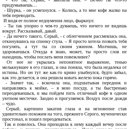
придумываешь…
- Шурка, - он усмехнулся. – Колись, а то мне кофе жалко на
тебя переводить.
И видя ее полное недоумения лицо, фыркнул:
- Ты так упорно о чем-то думаешь, что ничего не видишь
вокруг. Рассказывай, давай.
- Да ничего такого, Серый, - с облегчением рассмеялась она,
откинувшись на спинку стула. – Я просто хотела позвать тебя
погулять, а тут ты со своим ужином. Молчишь, не
здороваешься. Откуда я знаю, может, ты просто слов не
находишь, чтобы послать меня повежливее?
От нее не укрылась непонятное выражение, тенью
мелькнувшее в его глазах, и она поняла, что была недалека от
истины. Но он тут же как-то криво улыбнулся, будто забыл,
как это делается, и она решила ковать железо пока горячо.
- Значит так, - вскочила она, подхватывая передник и
направляясь к мойке, – я мою посуду, а ты быстренько
переодеваешься, и мы пойдем пить отличный кофе в одном
уютном местечке. Заодно и прогуляемся. Воздух после дождя
– чудо.
Серый, картинно закатив глаза и на мгновение став
удивительно похожим на того, прежнего Серого, мученически
простонал, и пошел переодеваться.
Так и повелось. Она приходила к нему каждый вечер после