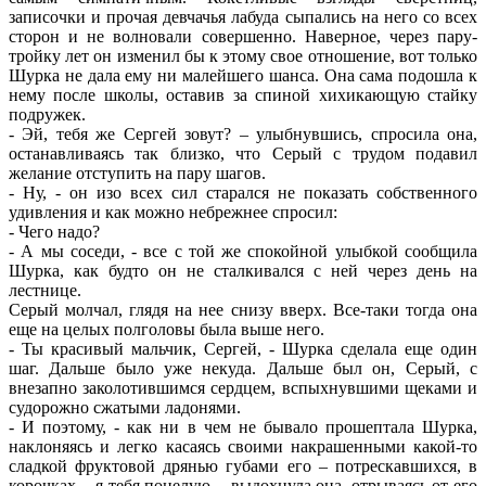
записочки и прочая девчачья лабуда сыпались на него со всех
сторон и не волновали совершенно. Наверное, через пару-
тройку лет он изменил бы к этому свое отношение, вот только
Шурка не дала ему ни малейшего шанса. Она сама подошла к
нему после школы, оставив за спиной хихикающую стайку
подружек.
- Эй, тебя же Сергей зовут? – улыбнувшись, спросила она,
останавливаясь так близко, что Серый с трудом подавил
желание отступить на пару шагов.
- Ну, - он изо всех сил старался не показать собственного
удивления и как можно небрежнее спросил:
- Чего надо?
- А мы соседи, - все с той же спокойной улыбкой сообщила
Шурка, как будто он не сталкивался с ней через день на
лестнице.
Серый молчал, глядя на нее снизу вверх. Все-таки тогда она
еще на целых полголовы была выше него.
- Ты красивый мальчик, Сергей, - Шурка сделала еще один
шаг. Дальше было уже некуда. Дальше был он, Серый, с
внезапно заколотившимся сердцем, вспыхнувшими щеками и
судорожно сжатыми ладонями.
- И поэтому, - как ни в чем не бывало прошептала Шурка,
наклоняясь и легко касаясь своими накрашенными какой-то
сладкой фруктовой дрянью губами его – потрескавшихся, в
корочках, - я тебя поцелую, - выдохнула она, отрываясь от его