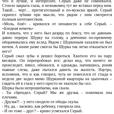
Что и лучше, и интереснее, Серый даже не сомневался.
Стоило закрыть глаза, и незнакомец тут же вставал перед ним.
Такой… черт… притягательный и по-мужски яркий. Серый
скрипел зубами при мысли, что рядом с ним смотрится
полным ничтожеством.
«Моль, бля!» - кривился от ненависти к себе Серый. –
«Бледная немочь»
И плевать, что у него был разряд по боксу, что он давным-
давно перерос Шурку на голову, а девчонки по-прежнему
оборачивались ему вслед. Рядом с Шуркиным хахалем он был
ничем. А иначе разве смогла бы Шурка так легко отказаться от
него?
Серый сжал зубы и решил бороться. Хватило его на пару
месяцев. Он перепробовал все: делал вид, что ничего не
происходит, язвил, обижался, и однажды, напившись, роняя
пьяные слезы, даже пытался давить на жалость. Наутро,
вспомнив, что и как говорил, чуть не повесился от стыда и
недели две ходил мимо Шуркиной квартиры на цыпочках –
глядеть ей в глаза у него просто не хватило бы сил.
Шурка была непрошибаема, как скала.
- Ты сбрендил, Серый? Мы же друзья, - пожимала она
плечами.
- Друзья?! – у него сводило от обиды скулы.
- Ну, да, - ласково, как ребенку, говорила она.
- И он тоже – друг? – криво усмехался Серый.