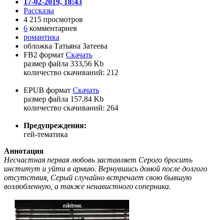
17-02-2019, 18:43
Рассказы
4 215 просмотров
6
комментариев
романтика
обложка Татьяна Затеева
FB2 формат
Скачать
размер файла 333,56 Kb
количество cкачиваний: 212
EPUB формат
Скачать
размер файла 157,84 Kb
количество cкачиваний: 264
Предупреждения:
гей-тематика
Аннотация
Несчастная первая любовь заставляет Серого бросить
институт и уйти в армию. Вернувшись домой после долгого
отсутствия, Серый случайно встречает свою бывшую
возлюбленную, а также ненавистного соперника.