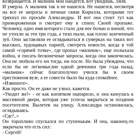
возвращается. И мальчик мой найдется, вот увидишь, Ляля.
И умерла. А мальчик так и не нашелся. Не нашелся, несмотря
на все ее запросы и личные связи Кирилла, которыми тот
тряхнул по просьбе Александры. И вот она стоит тут как
примороженная и смотрит ему в спину. Своей пропаже.
Человеку, одно имя которого стало для нее болью и виной, что
не утихли за эти три года, а тихо ныли, как плохо залеченный
зуб. Они заставляли ее оглядываться в сумерках на таких вот
высоких, худощавых парней, смотреть новости, когда в той
самой «горячей точке», где пропал «мальчик», еще полыхала
война, и писать бесконечные запросы, когда она закончилась.
Она не любила его ни тогда, ни после. Но была убеждена, что
если бы не легкомыслие одной девчонки три года назад,
«мальчик» сейчас благополучно учился бы в своем
престижном вузе, а ее совести было бы куда спокойнее.
«Извините».
Как просто. Он ее даже не узнал, кажется.
«Уходит же!» - ее как кипятком ошпарило, и она кинулась к
массивной двери, которая уже успела закрыться за поздним
посетителем. Вылетев на улицу, Александра остановилась,
оглядываясь.
«Где?..»
Он торопливо спускался по ступенькам. И она, наконец-то
закричала что есть сил:
- Сергей!