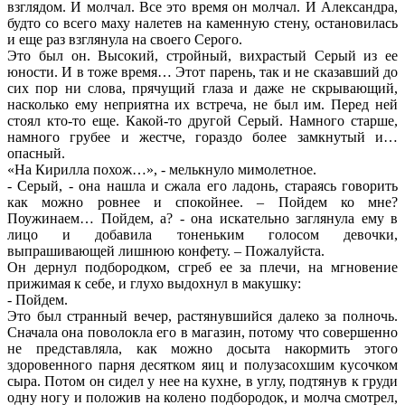
взглядом. И молчал. Все это время он молчал. И Александра,
будто со всего маху налетев на каменную стену, остановилась
и еще раз взглянула на своего Серого.
Это был он. Высокий, стройный, вихрастый Серый из ее
юности. И в тоже время… Этот парень, так и не сказавший до
сих пор ни слова, прячущий глаза и даже не скрывающий,
насколько ему неприятна их встреча, не был им. Перед ней
стоял кто-то еще. Какой-то другой Серый. Намного старше,
намного грубее и жестче, гораздо более замкнутый и…
опасный.
«На Кирилла похож…», - мелькнуло мимолетное.
- Серый, - она нашла и сжала его ладонь, стараясь говорить
как можно ровнее и спокойнее. – Пойдем ко мне?
Поужинаем… Пойдем, а? - она искательно заглянула ему в
лицо и добавила тоненьким голосом девочки,
выпрашивающей лишнюю конфету. – Пожалуйста.
Он дернул подбородком, сгреб ее за плечи, на мгновение
прижимая к себе, и глухо выдохнул в макушку:
- Пойдем.
Это был странный вечер, растянувшийся далеко за полночь.
Сначала она поволокла его в магазин, потому что совершенно
не представляла, как можно досыта накормить этого
здоровенного парня десятком яиц и полузасохшим кусочком
сыра. Потом он сидел у нее на кухне, в углу, подтянув к груди
одну ногу и положив на колено подбородок, и молча смотрел,