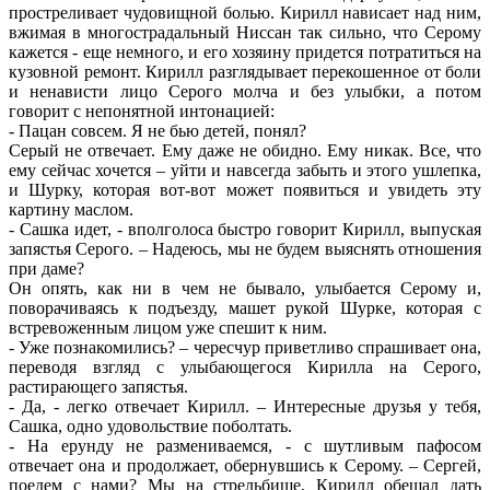
простреливает чудовищной болью. Кирилл нависает над ним,
вжимая в многострадальный Ниссан так сильно, что Серому
кажется - еще немного, и его хозяину придется потратиться на
кузовной ремонт. Кирилл разглядывает перекошенное от боли
и ненависти лицо Серого молча и без улыбки, а потом
говорит с непонятной интонацией:
- Пацан совсем. Я не бью детей, понял?
Серый не отвечает. Ему даже не обидно. Ему никак. Все, что
ему сейчас хочется – уйти и навсегда забыть и этого ушлепка,
и Шурку, которая вот-вот может появиться и увидеть эту
картину маслом.
- Сашка идет, - вполголоса быстро говорит Кирилл, выпуская
запястья Серого. – Надеюсь, мы не будем выяснять отношения
при даме?
Он опять, как ни в чем не бывало, улыбается Серому и,
поворачиваясь к подъезду, машет рукой Шурке, которая с
встревоженным лицом уже спешит к ним.
- Уже познакомились? – чересчур приветливо спрашивает она,
переводя взгляд с улыбающегося Кирилла на Серого,
растирающего запястья.
- Да, - легко отвечает Кирилл. – Интересные друзья у тебя,
Сашка, одно удовольствие поболтать.
- На ерунду не размениваемся, - с шутливым пафосом
отвечает она и продолжает, обернувшись к Серому. – Сергей,
поедем с нами? Мы на стрельбище, Кирилл обещал дать