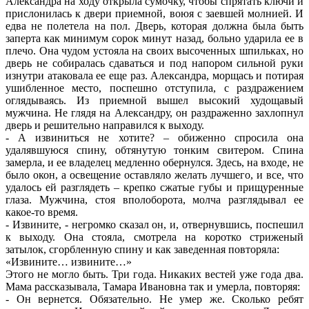
Александра на ходу открыла сумочку, чтобы спрятать ключи и
прислонилась к двери приемной, воюя с заевшей молнией. И
едва не полетела на пол. Дверь, которая должна была быть
заперта как минимум сорок минут назад, больно ударила ее в
плечо. Она чудом устояла на своих высоченных шпильках, но
дверь не собиралась сдаваться и под напором сильной руки
изнутри атаковала ее еще раз. Александра, морщась и потирая
ушибленное место, поспешно отступила, с раздражением
оглядываясь. Из приемной вышел высокий худощавый
мужчина. Не глядя на Александру, он раздраженно захлопнул
дверь и решительно направился к выходу.
- А извиниться не хотите? – обиженно спросила она
удалявшуюся спину, обтянутую тонким свитером. Спина
замерла, и ее владелец медленно обернулся. Здесь, на входе, не
было окон, а освещение оставляло желать лучшего, и все, что
удалось ей разглядеть – крепко сжатые губы и прищуренные
глаза. Мужчина, стоя вполоборота, молча разглядывал ее
какое-то время.
- Извините, - негромко сказал он, и, отвернувшись, поспешил
к выходу. Она стояла, смотрела на коротко стриженый
затылок, сгорбленную спину и как заведенная повторяла:
«Извините… извините…»
Этого не могло быть. Три года. Никаких вестей уже года два.
Мама рассказывала, Тамара Ивановна так и умерла, повторяя:
- Он вернется. Обязательно. Не умер же. Сколько ребят