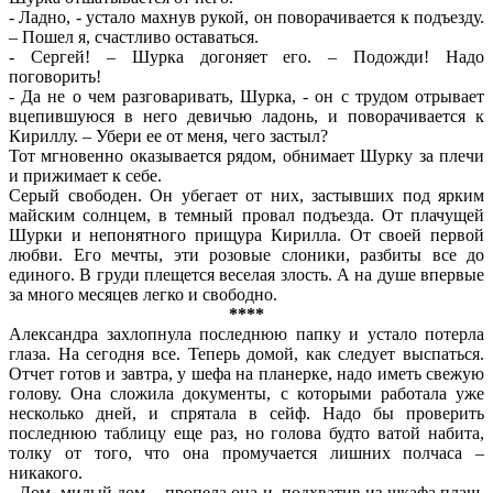
- Ладно, - устало махнув рукой, он поворачивается к подъезду.
– Пошел я, счастливо оставаться.
- Сергей! – Шурка догоняет его. – Подожди! Надо
поговорить!
- Да не о чем разговаривать, Шурка, - он с трудом отрывает
вцепившуюся в него девичью ладонь, и поворачивается к
Кириллу. – Убери ее от меня, чего застыл?
Тот мгновенно оказывается рядом, обнимает Шурку за плечи
и прижимает к себе.
Серый свободен. Он убегает от них, застывших под ярким
майским солнцем, в темный провал подъезда. От плачущей
Шурки и непонятного прищура Кирилла. От своей первой
любви. Его мечты, эти розовые слоники, разбиты все до
единого. В груди плещется веселая злость. А на душе впервые
за много месяцев легко и свободно.
****
Александра захлопнула последнюю папку и устало потерла
глаза. На сегодня все. Теперь домой, как следует выспаться.
Отчет готов и завтра, у шефа на планерке, надо иметь свежую
голову. Она сложила документы, с которыми работала уже
несколько дней, и спрятала в сейф. Надо бы проверить
последнюю таблицу еще раз, но голова будто ватой набита,
толку от того, что она промучается лишних полчаса –
никакого.
- Дом, милый дом, - пропела она и, подхватив из шкафа плащ,