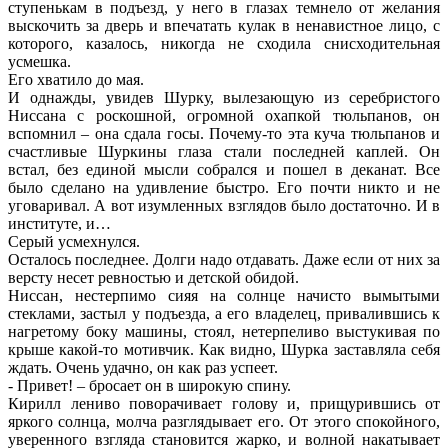
ступенькам в подъезд, у него в глазах темнело от желания
выскочить за дверь и впечатать кулак в ненавистное лицо, с
которого, казалось, никогда не сходила снисходительная
усмешка.
Его хватило до мая.
И однажды, увидев Шурку, вылезающую из серебристого
Ниссана с роскошной, огромной охапкой тюльпанов, он
вспомнил – она сдала госы. Почему-то эта куча тюльпанов и
счастливые Шуркины глаза стали последней каплей. Он
встал, без единой мысли собрался и пошел в деканат. Все
было сделано на удивление быстро. Его почти никто и не
уговаривал. А вот изумленных взглядов было достаточно. И в
институте, и…
Серый усмехнулся.
Осталось последнее. Долги надо отдавать. Даже если от них за
версту несет ревностью и детской обидой.
Ниссан, нестерпимо сияя на солнце начисто вымытыми
стеклами, застыл у подъезда, а его владелец, привалившись к
нагретому боку машины, стоял, нетерпеливо выстукивая по
крыше какой-то мотивчик. Как видно, Шурка заставляла себя
ждать. Очень удачно, он как раз успеет.
- Привет! – бросает он в широкую спину.
Кирилл лениво поворачивает голову и, прищурившись от
яркого солнца, молча разглядывает его. От этого спокойного,
уверенного взгляда становится жарко, и волной накатывает