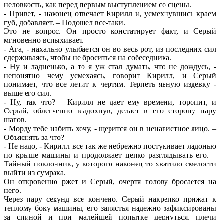
неловкость, как перед первым выступлением со сцены.
- Привет, - наконец отвечает Кирилл и, усмехнувшись краем
губ, добавляет. – Подошел все-таки.
Это не вопрос. Он просто констатирует факт, и Серый
мгновенно вспыхивает.
- Ага, - нахально улыбается он во весь рот, из последних сил
сдерживаясь, чтобы не броситься на собеседника.
- Ну и ладненько, а то я уж стал думать, что не дождусь, -
непонятно чему усмехаясь, говорит Кирилл, и Серый
понимает, что все летит к чертям. Терпеть явную издевку -
выше его сил.
- Ну, так что? – Кирилл не дает ему времени, торопит, и
Серый, облегченно выдохнув, делает в его сторону пару
шагов.
- Морду тебе набить хочу, - щерится он в ненавистное лицо. –
Объяснять за что?
- Не надо, - Кирилл все так же небрежно постукивает ладонью
по крыше машины и продолжает цепко разглядывать его. –
Тайный поклонник, у которого наконец-то хватило смелости
выйти из сумрака.
Он откровенно ржет и Серый, очертя голову бросается на
него.
Через пару секунд все кончено. Серый накрепко прижат к
теплому боку машины, его запястья надежно зафиксированы
за спиной и при малейшей попытке дернуться, плечи