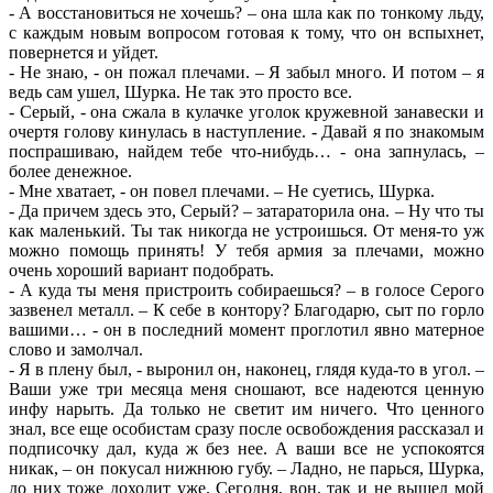
- А восстановиться не хочешь? – она шла как по тонкому льду,
с каждым новым вопросом готовая к тому, что он вспыхнет,
повернется и уйдет.
- Не знаю, - он пожал плечами. – Я забыл много. И потом – я
ведь сам ушел, Шурка. Не так это просто все.
- Серый, - она сжала в кулачке уголок кружевной занавески и
очертя голову кинулась в наступление. - Давай я по знакомым
поспрашиваю, найдем тебе что-нибудь… - она запнулась, –
более денежное.
- Мне хватает, - он повел плечами. – Не суетись, Шурка.
- Да причем здесь это, Серый? – затараторила она. – Ну что ты
как маленький. Ты так никогда не устроишься. От меня-то уж
можно помощь принять! У тебя армия за плечами, можно
очень хороший вариант подобрать.
- А куда ты меня пристроить собираешься? – в голосе Серого
зазвенел металл. – К себе в контору? Благодарю, сыт по горло
вашими… - он в последний момент проглотил явно матерное
слово и замолчал.
- Я в плену был, - выронил он, наконец, глядя куда-то в угол. –
Ваши уже три месяца меня сношают, все надеются ценную
инфу нарыть. Да только не светит им ничего. Что ценного
знал, все еще особистам сразу после освобождения рассказал и
подписочку дал, куда ж без нее. А ваши все не успокоятся
никак, – он покусал нижнюю губу. – Ладно, не парься, Шурка,
до них тоже доходит уже. Сегодня, вон, так и не вышел мой