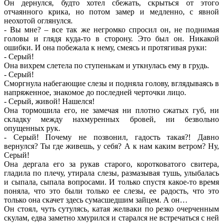
Он дернулся, будто хотел сбежать, скрыться от этого
отчаянного крика, но потом замер и медленно, с явной
неохотой оглянулся.
- Вы мне? – все так же негромко спросил он, не поднимая
головы и глядя куда-то в сторону. Это был он. Никакой
ошибки. И она побежала к нему, смеясь и протягивая руки:
- Серый!
Она вихрем слетела по ступенькам и уткнулась ему в грудь.
- Серый!
Сморгнула набегающие слезы и подняла голову, вглядываясь в
напряженное, знакомое до последней черточки лицо.
- Серый, живой! Нашелся!
Она тормошила его, не замечая ни плотно сжатых губ, ни
складку между нахмуренных бровей, ни безвольно
опущенных рук.
- Серый! Почему не позвонил, гадость такая?! Давно
вернулся? Ты где живешь, у себя? А к нам каким ветром? Ну,
Серый!
Она дергала его за рукав старого, коротковатого свитера,
гладила по плечу, утирала слезы, размазывая тушь, улыбалась
и сыпала, сыпала вопросами. И только спустя какое-то время
поняла, что это были только ее слезы, ее радость, что это
только она скачет здесь сумасшедшим зайцем. А он…
Он стоял, чуть сутулясь, катая желваки по резко очерченным
скулам, едва заметно хмурился и старался не встречаться с ней