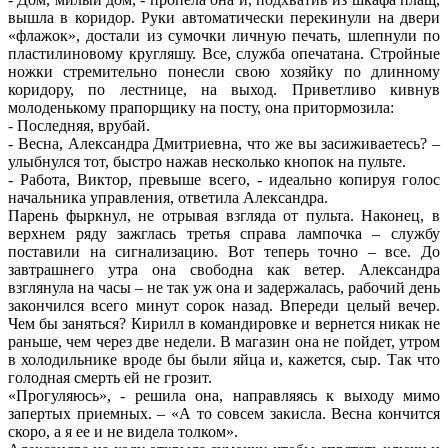
вышла в коридор. Руки автоматически перекинули на двери
«флажок», достали из сумочки личную печать, шлепнули по
пластилиновому кругляшу. Все, служба опечатана. Стройные
ножки стремительно понесли свою хозяйку по длинному
коридору, по лестнице, на выход. Приветливо кивнув
молоденькому прапорщику на посту, она притормозила:
- Последняя, врубай.
- Весна, Александра Дмитриевна, что же вы засиживаетесь? –
улыбнулся тот, быстро нажав несколько кнопок на пульте.
- Работа, Виктор, превыше всего, - идеально копируя голос
начальника управления, ответила Александра.
Парень фыркнул, не отрывая взгляда от пульта. Наконец, в
верхнем ряду зажглась третья справа лампочка – службу
поставили на сигнализацию. Вот теперь точно – все. До
завтрашнего утра она свободна как ветер. Александра
взглянула на часы – не так уж она и задержалась, рабочий день
закончился всего минут сорок назад. Впереди целый вечер.
Чем бы заняться? Кирилл в командировке и вернется никак не
раньше, чем через две недели. В магазин она не пойдет, утром
в холодильнике вроде бы были яйца и, кажется, сыр. Так что
голодная смерть ей не грозит.
«Прогуляюсь», - решила она, направляясь к выходу мимо
запертых приемных. – «А то совсем закисла. Весна кончится
скоро, а я ее и не видела толком».