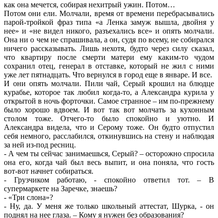
как она мечется, собирая нехитрый ужин. Потом…
Потом они ели. Молчали, время от времени перебрасывались
парой-тройкой фраз типа «а Ленка замуж вышла, двойня у
нее» и «не видел никого, разъехались все» и опять молчали.
Она ни о чем не спрашивала, а он, судя по всему, не собирался
ничего рассказывать. Лишь нехотя, будто через силу сказал,
что квартиру после смерти матери ему каким-то чудом
сохранил отец, генерал в отставке, который не жил с ними
уже лет пятнадцать. Что вернулся в город еще в январе. И все.
И они опять молчали. Пили чай, Серый крошил на блюдце
курабье, которое так любил когда-то, а Александра курила у
открытой в ночь форточки. Самое странное – им по-прежнему
было хорошо вдвоем. И вот так вот молчать за кухонным
столом тоже. Отчего-то было спокойно и уютно. И
Александра видела, что и Серому тоже. Он будто отпустил
себя немного, расслабился, откинувшись на стену и наблюдая
за ней из-под ресниц.
- А чем ты сейчас занимаешься, Серый? – осторожно спросила
она его, когда чай был весь выпит, и она поняла, что гость
вот-вот начнет собираться.
- Грузчиком работаю, - спокойно ответил тот. – В
супермаркете на Заречке, знаешь?
- «Три слона»?
- Ну, да. У меня же только школьный аттестат, Шурка, - он
поднял на нее глаза. – Кому я нужен без образования?