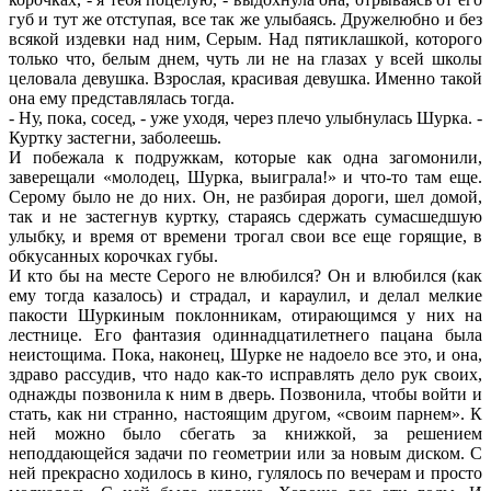
губ и тут же отступая, все так же улыбаясь. Дружелюбно и без
всякой издевки над ним, Серым. Над пятиклашкой, которого
только что, белым днем, чуть ли не на глазах у всей школы
целовала девушка. Взрослая, красивая девушка. Именно такой
она ему представлялась тогда.
- Ну, пока, сосед, - уже уходя, через плечо улыбнулась Шурка. -
Куртку застегни, заболеешь.
И побежала к подружкам, которые как одна загомонили,
заверещали «молодец, Шурка, выиграла!» и что-то там еще.
Серому было не до них. Он, не разбирая дороги, шел домой,
так и не застегнув куртку, стараясь сдержать сумасшедшую
улыбку, и время от времени трогал свои все еще горящие, в
обкусанных корочках губы.
И кто бы на месте Серого не влюбился? Он и влюбился (как
ему тогда казалось) и страдал, и караулил, и делал мелкие
пакости Шуркиным поклонникам, отирающимся у них на
лестнице. Его фантазия одиннадцатилетнего пацана была
неистощима. Пока, наконец, Шурке не надоело все это, и она,
здраво рассудив, что надо как-то исправлять дело рук своих,
однажды позвонила к ним в дверь. Позвонила, чтобы войти и
стать, как ни странно, настоящим другом, «своим парнем». К
ней можно было сбегать за книжкой, за решением
неподдающейся задачи по геометрии или за новым диском. С
ней прекрасно ходилось в кино, гулялось по вечерам и просто