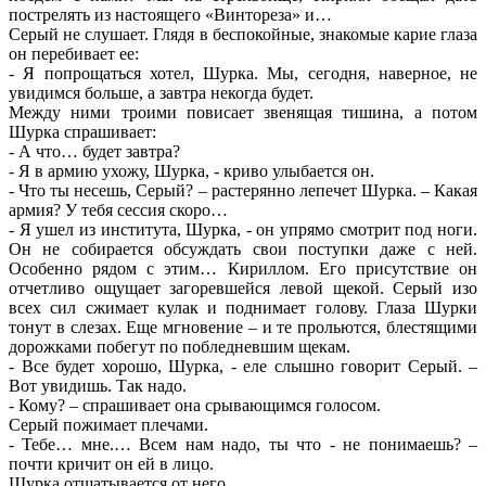
пострелять из настоящего «Винтореза» и…
Серый не слушает. Глядя в беспокойные, знакомые карие глаза
он перебивает ее:
- Я попрощаться хотел, Шурка. Мы, сегодня, наверное, не
увидимся больше, а завтра некогда будет.
Между ними троими повисает звенящая тишина, а потом
Шурка спрашивает:
- А что… будет завтра?
- Я в армию ухожу, Шурка, - криво улыбается он.
- Что ты несешь, Серый? – растерянно лепечет Шурка. – Какая
армия? У тебя сессия скоро…
- Я ушел из института, Шурка, - он упрямо смотрит под ноги.
Он не собирается обсуждать свои поступки даже с ней.
Особенно рядом с этим… Кириллом. Его присутствие он
отчетливо ощущает загоревшейся левой щекой. Серый изо
всех сил сжимает кулак и поднимает голову. Глаза Шурки
тонут в слезах. Еще мгновение – и те прольются, блестящими
дорожками побегут по побледневшим щекам.
- Все будет хорошо, Шурка, - еле слышно говорит Серый. –
Вот увидишь. Так надо.
- Кому? – спрашивает она срывающимся голосом.
Серый пожимает плечами.
- Тебе… мне.… Всем нам надо, ты что - не понимаешь? –
почти кричит он ей в лицо.
Шурка отшатывается от него.