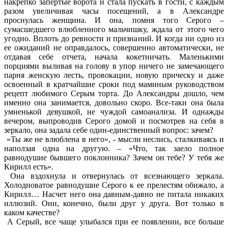
накрепко запертые ворота и стала пускать в гости, с каждым
разом увеличивая часы посещений, а в Александре
проснулась женщина. И она, помня того Серого –
сумасшедшего влюбленного мальчишку, ждала от этого чего
угодно. Вплоть до ревности и признаний. И когда ни одно из
ее ожиданий не оправдалось, совершенно автоматически, не
отдавая себе отчета, начала кокетничать. Маленькими
порциями выливая на голову в упор ничего не замечающего
парня женскую лесть, провокации, новую прическу и даже
освоенный в кратчайшие сроки под маминым руководством
рецепт любимого Серым торта. До Александры дошло, чем
именно она занимается, довольно скоро. Все-таки она была
умненькой девушкой, не чуждой самоанализа. И однажды
вечером, выпроводив Серого домой и посмотрев на себя в
зеркало, она задала себе один-единственный вопрос: зачем?
«Ты же не влюблена в него», - мысли неслись, сталкиваясь и
наползая одна на другую. – «Что, так заело полное
равнодушие бывшего поклонника? Зачем он тебе? У тебя же
Кирилл есть».
Она вздохнула и отвернулась от всезнающего зеркала.
Холодноватое равнодушие Серого к ее прелестям обижало, а
Кирилл… Насчет него она давным-давно не питала никаких
иллюзий. Они, конечно, были друг у друга. Вот только в
каком качестве?
А Серый, все чаще улыбался при ее появлении, все больше