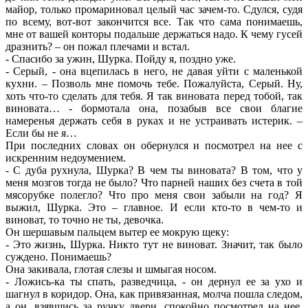
майор, только промариновал целый час зачем-то. Сдулся, судя
по всему, вот-вот закончится все. Так что сама понимаешь,
мне от вашей конторы подальше держаться надо. К чему гусей
дразнить? – он пожал плечами и встал.
- Спасибо за ужин, Шурка. Пойду я, поздно уже.
- Серый, - она вцепилась в него, не давая уйти с маленькой
кухни. – Позволь мне помочь тебе. Пожалуйста, Серый. Ну,
хоть что-то сделать для тебя. Я так виновата перед тобой, так
виновата… - бормотала она, позабыв все свои благие
намеренья держать себя в руках и не устраивать истерик. –
Если бы не я…
При последних словах он обернулся и посмотрел на нее с
искренним недоумением.
- С дуба рухнула, Шурка? В чем ты виновата? В том, что у
меня мозгов тогда не было? Что парней наших без счета в той
мясорубке полегло? Что про меня свои забыли на год? Я
выжил, Шурка. Это – главное. И если кто-то в чем-то и
виноват, то точно не ты, девочка.
Он шершавым пальцем вытер ее мокрую щеку:
- Это жизнь, Шурка. Никто тут не виноват. Значит, так было
суждено. Понимаешь?
Она закивала, глотая слезы и шмыгая носом.
- Ложись-ка ты спать, разведчица, - он дернул ее за ухо и
шагнул в коридор. Она, как привязанная, молча пошла следом,
а он, взявшись за ручку двери, спокойно посмотрел на нее,