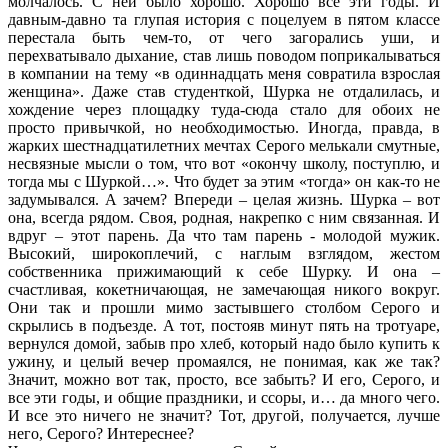
молчалось. С ней было хорошо. Хорошо все эти годы. И
давным-давно та глупая история с поцелуем в пятом классе
перестала быть чем-то, от чего загорались уши, и
перехватывало дыхание, став лишь поводом поприкалываться
в компании на тему «в одиннадцать меня совратила взрослая
женщина». Даже став студенткой, Шурка не отдалилась, и
хождение через площадку туда-сюда стало для обоих не
просто привычкой, но необходимостью. Иногда, правда, в
жарких шестнадцатилетних мечтах Серого мелькали смутные,
несвязные мысли о том, что вот «окончу школу, поступлю, и
тогда мы с Шуркой…». Что будет за этим «тогда» он как-то не
задумывался. А зачем? Впереди – целая жизнь. Шурка – вот
она, всегда рядом. Своя, родная, накрепко с ним связанная. И
вдруг – этот парень. Да что там парень - молодой мужик.
Высокий, широкоплечий, с наглым взглядом, жестом
собственника прижимающий к себе Шурку. И она –
счастливая, кокетничающая, не замечающая никого вокруг.
Они так и прошли мимо застывшего столбом Серого и
скрылись в подъезде. А тот, постояв минут пять на тротуаре,
вернулся домой, забыв про хлеб, который надо было купить к
ужину, и целый вечер промаялся, не понимая, как же так?
Значит, можно вот так, просто, все забыть? И его, Серого, и
все эти годы, и общие праздники, и ссоры, и… да много чего.
И все это ничего не значит? Тот, другой, получается, лучше
него, Серого? Интереснее?