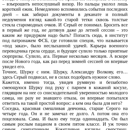
– взъерошить непослушный вихор. Но пальцы уколол лишь
короткий ежик. Немедленно вспомнились события последних
дней – как забирал документы в деканате и полный
недоумения взгляд какой-то старой тетки сквозь толстые
стекла старомодных очков. И Серый ее понимал. Бросить все
в первый же год, не дотянув даже до летней сессии – это
каким же придурком надо быть? Попасть сюда, в институт
под патронажем ФСБ, где готовили спецов, что называется
«под заказ», было неслыханной удачей. Карьера военного
переводчика грела сердце, и будущее сулило только приятные
сюрпризы. Сулило, ага. Первые несколько месяцев. А вскоре
после Нового года, как раз перед зимней сессией он впервые
увидел его.
Точнее, Шурку с ним. Шурку, Александру Волкову, его…
здесь Серый подвисал, не в силах подобрать нужное слово.
Кажется, именно тогда, увидев румяную и беззаботно
смеющуюся Шурку под руку с парнем в кожаной косухе,
глядящим на нее со снисходительной уверенностью молодого
самца, ни разу не знавшего отказа, он впервые попытался
ответить на такой простой вопрос: а кем она была для него?
Соседка, красивая смешливая девчонка, старше Серого на
четыре года. Он и не замечал ее долго. А потом она его
поцеловала. Сама. И было ему тогда одиннадцать. Он был
самым рослым пацаном в своем пятом классе. И уж точно
самым симпатичным. Кокетливые взгляды сверстниц,