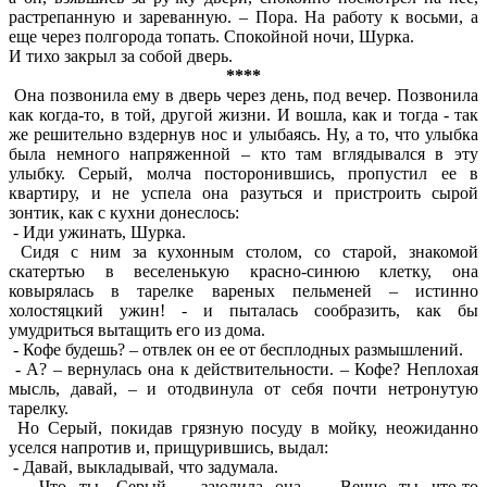
растрепанную и зареванную. – Пора. На работу к восьми, а
еще через полгорода топать. Спокойной ночи, Шурка.
И тихо закрыл за собой дверь.
****
Она позвонила ему в дверь через день, под вечер. Позвонила
как когда-то, в той, другой жизни. И вошла, как и тогда - так
же решительно вздернув нос и улыбаясь. Ну, а то, что улыбка
была немного напряженной – кто там вглядывался в эту
улыбку. Серый, молча посторонившись, пропустил ее в
квартиру, и не успела она разуться и пристроить сырой
зонтик, как с кухни донеслось:
- Иди ужинать, Шурка.
Сидя с ним за кухонным столом, со старой, знакомой
скатертью в веселенькую красно-синюю клетку, она
ковырялась в тарелке вареных пельменей – истинно
холостяцкий ужин! - и пыталась сообразить, как бы
умудриться вытащить его из дома.
- Кофе будешь? – отвлек он ее от бесплодных размышлений.
- А? – вернулась она к действительности. – Кофе? Неплохая
мысль, давай, – и отодвинула от себя почти нетронутую
тарелку.
Но Серый, покидав грязную посуду в мойку, неожиданно
уселся напротив и, прищурившись, выдал:
- Давай, выкладывай, что задумала.
- Что ты, Серый, - заюлила она. – Вечно ты что-то