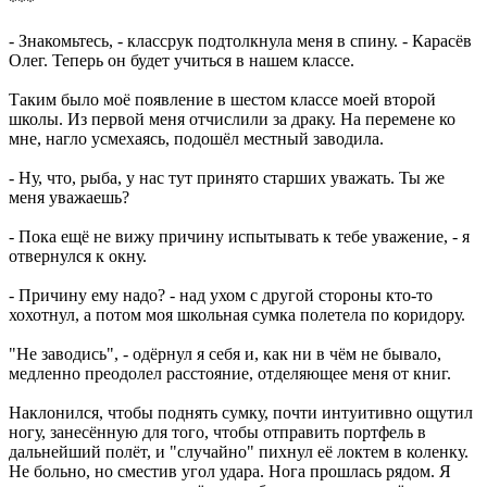
***
- Знакомьтесь, - классрук подтолкнула меня в спину. - Карасёв
Олег. Теперь он будет учиться в нашем классе.
Таким было моё появление в шестом классе моей второй
школы. Из первой меня отчислили за драку. На перемене ко
мне, нагло усмехаясь, подошёл местный заводила.
- Ну, что, рыба, у нас тут принято старших уважать. Ты же
меня уважаешь?
- Пока ещё не вижу причину испытывать к тебе уважение, - я
отвернулся к окну.
- Причину ему надо? - над ухом с другой стороны кто-то
хохотнул, а потом моя школьная сумка полетела по коридору.
"Не заводись", - одёрнул я себя и, как ни в чём не бывало,
медленно преодолел расстояние, отделяющее меня от книг.
Наклонился, чтобы поднять сумку, почти интуитивно ощутил
ногу, занесённую для того, чтобы отправить портфель в
дальнейший полёт, и "случайно" пихнул её локтем в коленку.
Не больно, но сместив угол удара. Нога прошлась рядом. Я