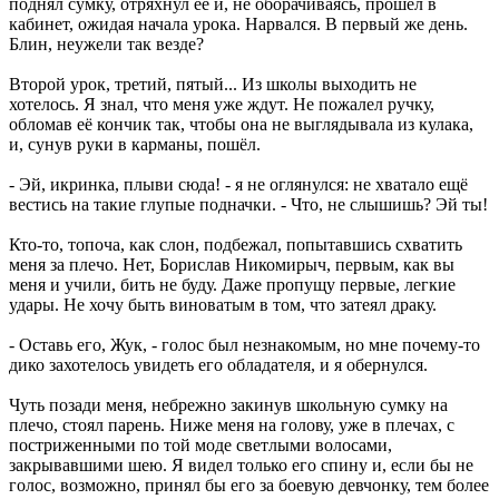
поднял сумку, отряхнул её и, не оборачиваясь, прошёл в
кабинет, ожидая начала урока. Нарвался. В первый же день.
Блин, неужели так везде?
Второй урок, третий, пятый... Из школы выходить не
хотелось. Я знал, что меня уже ждут. Не пожалел ручку,
обломав её кончик так, чтобы она не выглядывала из кулака,
и, сунув руки в карманы, пошёл.
- Эй, икринка, плыви сюда! - я не оглянулся: не хватало ещё
вестись на такие глупые подначки. - Что, не слышишь? Эй ты!
Кто-то, топоча, как слон, подбежал, попытавшись схватить
меня за плечо. Нет, Борислав Никомирыч, первым, как вы
меня и учили, бить не буду. Даже пропущу первые, легкие
удары. Не хочу быть виноватым в том, что затеял драку.
- Оставь его, Жук, - голос был незнакомым, но мне почему-то
дико захотелось увидеть его обладателя, и я обернулся.
Чуть позади меня, небрежно закинув школьную сумку на
плечо, стоял парень. Ниже меня на голову, уже в плечах, с
постриженными по той моде светлыми волосами,
закрывавшими шею. Я видел только его спину и, если бы не
голос, возможно, принял бы его за боевую девчонку, тем более