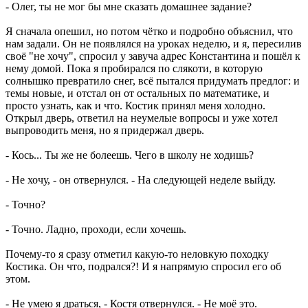
- Олег, ты не мог бы мне сказать домашнее задание?
Я сначала опешил, но потом чётко и подробно объяснил, что
нам задали. Он не появлялся на уроках неделю, и я, пересилив
своё "не хочу", спросил у завуча адрес Константина и пошёл к
нему домой. Пока я пробирался по слякоти, в которую
солнышко превратило снег, всё пытался придумать предлог: и
темы новые, и отстал он от остальных по математике, и
просто узнать, как и что. Костик принял меня холодно.
Открыл дверь, ответил на неумелые вопросы и уже хотел
выпроводить меня, но я придержал дверь.
- Кось... Ты же не болеешь. Чего в школу не ходишь?
- Не хочу, - он отвернулся. - На следующей неделе выйду.
- Точно?
- Точно. Ладно, проходи, если хочешь.
Почему-то я сразу отметил какую-то неловкую походку
Костика. Он что, подрался?! И я напрямую спросил его об
этом.
- Не умею я драться, - Костя отвернулся. - Не моё это.