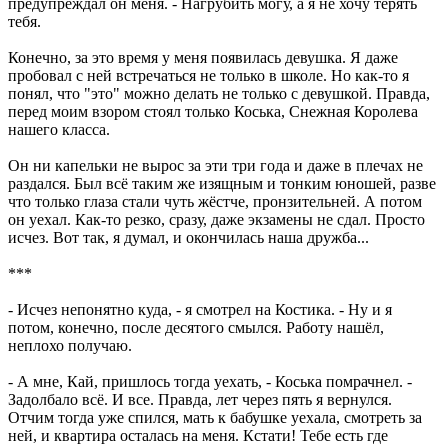
предупреждал он меня. - Нагрубить могу, а я не хочу терять
тебя.
Конечно, за это время у меня появилась девушка. Я даже
пробовал с ней встречаться не только в школе. Но как-то я
понял, что "это" можно делать не только с девушкой. Правда,
перед моим взором стоял только Коська, Снежная Королева
нашего класса.
Он ни капельки не вырос за эти три года и даже в плечах не
раздался. Был всё таким же изящным и тонким юношей, разве
что только глаза стали чуть жёстче, пронзительней. А потом
он уехал. Как-то резко, сразу, даже экзамены не сдал. Просто
исчез. Вот так, я думал, и окончилась наша дружба...
***
- Исчез непонятно куда, - я смотрел на Костика. - Ну и я
потом, конечно, после десятого смылся. Работу нашёл,
неплохо получаю.
- А мне, Кай, пришлось тогда уехать, - Коська помрачнел. -
Задолбало всё. И все. Правда, лет через пять я вернулся.
Отчим тогда уже спился, мать к бабушке уехала, смотреть за
ней, и квартира осталась на меня. Кстати! Тебе есть где