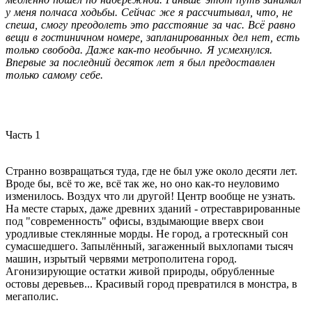
у меня полчаса ходьбы. Сейчас же я рассчитывал, что, не
спеша, смогу преодолеть это расстояние за час. Всё равно
вещи в гостиничном номере, запланированных дел нет, есть
только свобода. Даже как-то необычно. Я усмехнулся.
Впервые за последний десяток лет я был предоставлен
только самому себе.
Часть 1
Странно возвращаться туда, где не был уже около десяти лет.
Вроде бы, всё то же, всё так же, но оно как-то неуловимо
изменилось. Воздух что ли другой! Центр вообще не узнать.
На месте старых, даже древних зданий - отреставрированные
под "современность" офисы, вздымающие вверх свои
уродливые стеклянные морды. Не город, а гротескный сон
сумасшедшего. Запылённый, загаженный выхлопами тысяч
машин, изрытый червями метрополитена город.
Агонизирующие остатки живой природы, обрубленные
остовы деревьев... Красивый город превратился в монстра, в
мегаполис.