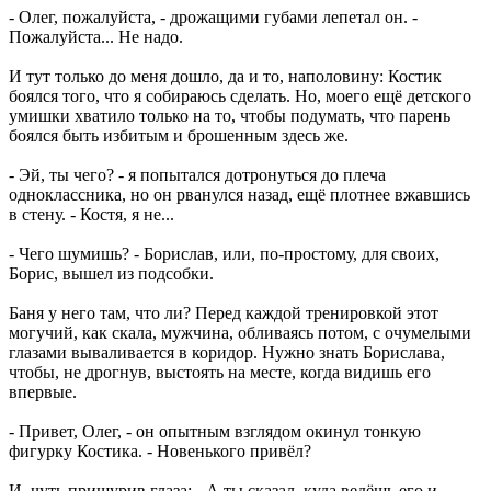
- Олег, пожалуйста, - дрожащими губами лепетал он. -
Пожалуйста... Не надо.
И тут только до меня дошло, да и то, наполовину: Костик
боялся того, что я собираюсь сделать. Но, моего ещё детского
умишки хватило только на то, чтобы подумать, что парень
боялся быть избитым и брошенным здесь же.
- Эй, ты чего? - я попытался дотронуться до плеча
одноклассника, но он рванулся назад, ещё плотнее вжавшись
в стену. - Костя, я не...
- Чего шумишь? - Борислав, или, по-простому, для своих,
Борис, вышел из подсобки.
Баня у него там, что ли? Перед каждой тренировкой этот
могучий, как скала, мужчина, обливаясь потом, с очумелыми
глазами вываливается в коридор. Нужно знать Борислава,
чтобы, не дрогнув, выстоять на месте, когда видишь его
впервые.
- Привет, Олег, - он опытным взглядом окинул тонкую
фигурку Костика. - Новенького привёл?
И, чуть прищурив глаза: - А ты сказал, куда ведёшь его и