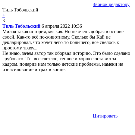
Звонок редактору
Тиль Тобольский
+
3
Тиль Тобольский
6 апреля 2022 10:36
Милая такая история, мягкая. Но не очень добрая в основе
своей. Как-то всё по-животному. Сколько бы Кай не
декларировал, что хочет чего-то большего, всё свелось к
простому траху...
Не знаю, зачем автор так оборвал историю. Это было сделано
грубовато. Т.е. все светлое, теплое и хоршее оставил за
кадром, подарив нам только детские проблемы, намеки на
изнасилование и трах в конце.
Цитировать