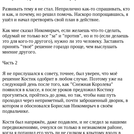
Развивать тему я не стал. Неприлично как-то спрашивать, кто
и как, и почему, но решил помочь. Наскоро попрощавшись, я
ушёл и начал претворять свой план в действие.
Как мне сказал Никомирыч, если желаешь что-то сделать,
обдумай не только все "за" и "против", но и то (если делаешь
это для кого-то другого), нужно ли это человеку. Заставить
принять "твоё" решение гораздо проще, чем выслушать
мнение другого.
Часть 2
Я не прислушался к совету, точнее, был уверен, что моё
решение Костик одобрит в любом случае. Поэтому уже на
следующий день после того, как "Снежная Королева"
появился в классе, я после уроков предложил Костику
прогуляться, пройтись до дома, но так, чтобы наш путь
проходил через неприметный, почти заброшенный дворик, в
котором и обосновался Борислав Никомирыч в своём
подвальчике.
Костя был напряжён, даже подавлен, и не следил за нашими
передвижениями, очнулся он только в незнакомом районе,
когда я потащил его чуть ли не силком к крытому входу в