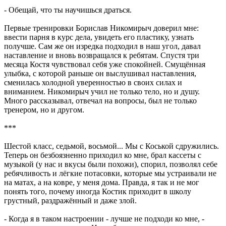
- Обещай, что ты научишься драться.
Первые тренировки Борислав Никомирыч доверил мне:
ввести парня в курс дела, увидеть его пластику, узнать
получше. Сам же он изредка подходил в наш угол, давал
наставление и вновь возвращался к ребятам. Спустя три
месяца Костя чувствовал себя уже спокойней. Смущённая
улыбка, с которой раньше он выслушивал наставления,
сменилась холодной уверенностью в своих силах и
вниманием. Никомирыч учил не только тело, но и душу.
Много рассказывал, отвечал на вопросы, был не только
тренером, но и другом.
***
Шестой класс, седьмой, восьмой... Мы с Коськой сдружились.
Теперь он безбоязненно приходил ко мне, брал кассеты с
музыкой (у нас и вкусы были похожи), спорил, позволял себе
ребячливость и лёгкие потасовки, которые мы устраивали не
на матах, а на ковре, у меня дома. Правда, я так и не мог
понять того, почему иногда Костик приходит в школу
грустный, раздражённый и даже злой.
- Когда я в таком настроении - лучше не подходи ко мне, -