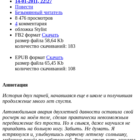
14-01-2011, 22:27
Повести
Безымянный читатель
8 476 просмотров
4
комментария
обложка Stylist
FB2 формат
Скачать
размер файла 58,64 Kb
количество cкачиваний: 183
EPUB формат
Скачать
размер файла 65,45 Kb
количество cкачиваний: 108
Аннотация
История двух парней, начавшаяся еще в школе и получившая
продолжение много лет спустя.
Автомобильная авария двухлетней давности оставила свой
росчерк на моём теле, сделав практически невозможным
передвижение без трости. Но я свыкся, даже научился не
припадать на больную ногу. Забыть. Не думать. Я
встряхнулся и, улыбнувшись горячему летнему солнышку,
медленно пошёл по набережной. Раньше этот путь занимал