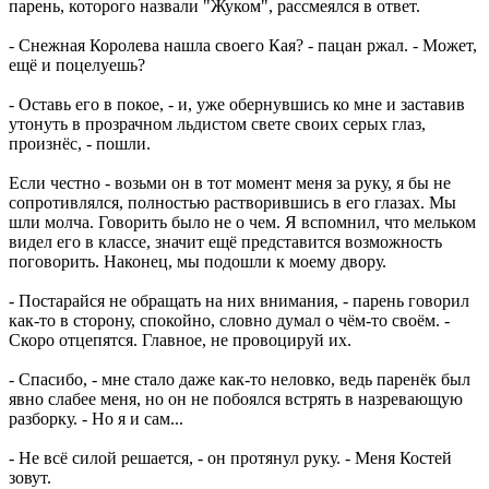
парень, которого назвали "Жуком", рассмеялся в ответ.
- Снежная Королева нашла своего Кая? - пацан ржал. - Может,
ещё и поцелуешь?
- Оставь его в покое, - и, уже обернувшись ко мне и заставив
утонуть в прозрачном льдистом свете своих серых глаз,
произнёс, - пошли.
Если честно - возьми он в тот момент меня за руку, я бы не
сопротивлялся, полностью растворившись в его глазах. Мы
шли молча. Говорить было не о чем. Я вспомнил, что мельком
видел его в классе, значит ещё представится возможность
поговорить. Наконец, мы подошли к моему двору.
- Постарайся не обращать на них внимания, - парень говорил
как-то в сторону, спокойно, словно думал о чём-то своём. -
Скоро отцепятся. Главное, не провоцируй их.
- Спасибо, - мне стало даже как-то неловко, ведь паренёк был
явно слабее меня, но он не побоялся встрять в назревающую
разборку. - Но я и сам...
- Не всё силой решается, - он протянул руку. - Меня Костей
зовут.