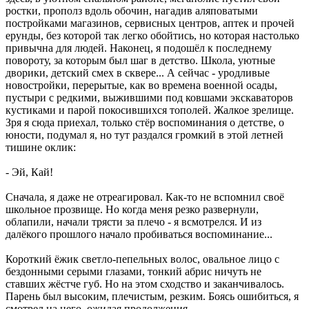
ростки, прополз вдоль обочин, нагадив аляповатыми
постройками магазинов, сервисных центров, аптек и прочей
ерунды, без которой так легко обойтись, но которая настолько
привычна для людей. Наконец, я подошёл к последнему
повороту, за которым был шаг в детство. Школа, уютные
дворики, детский смех в сквере... А сейчас - уродливые
новостройки, перерытые, как во времена военной осады,
пустыри с редкими, выжившими под ковшами экскаваторов
кустиками и парой покосившихся тополей. Жалкое зрелище.
Зря я сюда приехал, только стёр воспоминания о детстве, о
юности, подумал я, но тут раздался громкий в этой летней
тишине оклик:
- Эй, Кай!
Сначала, я даже не отреагировал. Как-то не вспомнил своё
школьное прозвище. Но когда меня резко развернули,
облапили, начали трясти за плечо - я всмотрелся. И из
далёкого прошлого начало пробиваться воспоминание...
Короткий ёжик светло-пепельных волос, овальное лицо с
бездонными серыми глазами, тонкий абрис ничуть не
ставших жёстче губ. Но на этом сходство и заканчивалось.
Парень был высоким, плечистым, резким. Боясь ошибиться, я
смотрел на него, ожидая продолжения.