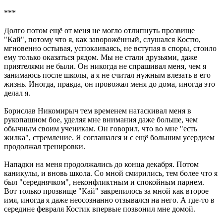
***
Долго потом ещё от меня не могло отлипнуть прозвище
"Кай", потому что я, как заворожённый, слушался Костю,
мгновенно остывая, успокаиваясь, не вступая в споры, стоило
ему только оказаться рядом. Мы не стали друзьями, даже
приятелями не были. Он никогда не спрашивал меня, чем я
занимаюсь после школы, а я не считал нужным влезать в его
жизнь. Иногда, правда, он провожал меня до дома, иногда это
делал я.
Борислав Никомирыч тем временем натаскивал меня в
рукопашном бое, уделяя мне внимания даже больше, чем
обычным своим ученикам. Он говорил, что во мне "есть
жилка", стремление. Я соглашался и с ещё большим усердием
продолжал тренировки.
Нападки на меня продолжались до конца декабря. Потом
каникулы, и вновь школа. Со мной смирились, тем более что я
был "середнячком", неконфликтным и спокойным парнем.
Вот только прозвище "Кай" закрепилось за мной как второе
имя, иногда я даже неосознанно отзывался на него. А где-то в
середине февраля Костик впервые позвонил мне домой.