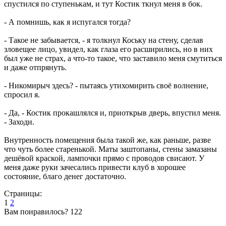
спустился по ступенькам, и тут Костик ткнул меня в бок.
- А помнишь, как я испугался тогда?
- Такое не забывается, - я толкнул Коську на стену, сделав
зловещее лицо, увидел, как глаза его расширились, но в них
был уже не страх, а что-то такое, что заставило меня смутиться
и даже отпрянуть.
- Никомирыч здесь? - пытаясь утихомирить своё волнение,
спросил я.
- Да, - Костик прокашлялся и, приоткрыв дверь, впустил меня.
- Заходи.
Внутренность помещения была такой же, как раньше, разве
что чуть более старенькой. Маты заштопаны, стены замазаны
дешёвой краской, лампочки прямо с проводов свисают. У
меня даже руки зачесались привести клуб в хорошее
состояние, благо денег достаточно.
Страницы:
1
2
Вам понравилось?
122