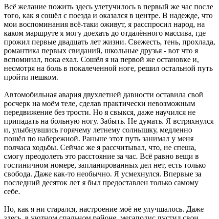
Всё желание пожить здесь улетучилось в первый же час после
того, как я сошёл с поезда и оказался в центре. В надежде, что
мои воспоминания всё-таки оживут, я расспросил народ, на
каком маршруте я могу доехать до отдалённого массива, где
прожил первые двадцать лет жизни. Свежесть, тень, прохлада,
романтика первых свиданий, школьные друзья - вот что я
вспоминал, пока ехал. Сошёл я на первой же остановке и,
несмотря на боль в покалеченной ноге, решил остальной путь
пройти пешком.
Автомобильная авария двухлетней давности оставила свой
росчерк на моём теле, сделав практически невозможным
передвижение без трости. Но я свыкся, даже научился не
припадать на больную ногу. Забыть. Не думать. Я встряхнулся
и, улыбнувшись горячему летнему солнышку, медленно
пошёл по набережной. Раньше этот путь занимал у меня
полчаса ходьбы. Сейчас же я рассчитывал, что, не спеша,
смогу преодолеть это расстояние за час. Всё равно вещи в
гостиничном номере, запланированных дел нет, есть только
свобода. Даже как-то необычно. Я усмехнулся. Впервые за
последний десяток лет я был предоставлен только самому
себе.
Но, как я ни старался, настроение моё не улучшалось. Даже
здесь, в уютном спальном районе, мегаполис пустил свои