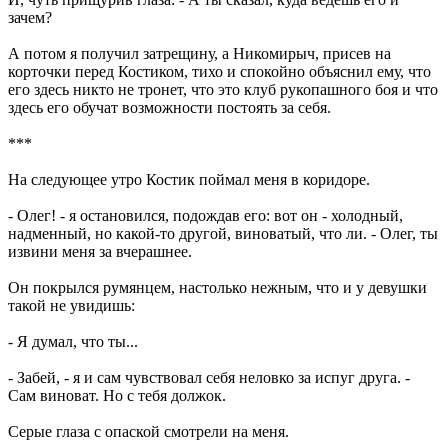
зачем?
А потом я получил затрещину, а Никомирыч, присев на
корточки перед Костиком, тихо и спокойно объяснил ему, что
его здесь никто не тронет, что это клуб рукопашного боя и что
здесь его обучат возможности постоять за себя.
***
На следующее утро Костик поймал меня в коридоре.
- Олег! - я остановился, подождав его: вот он - холодный,
надменный, но какой-то другой, виноватый, что ли. - Олег, ты
извини меня за вчерашнее.
Он покрылся румянцем, настолько нежным, что и у девушки
такой не увидишь:
- Я думал, что ты...
- Забей, - я и сам чувствовал себя неловко за испуг друга. -
Сам виноват. Но с тебя должок.
Серые глаза с опаской смотрели на меня.