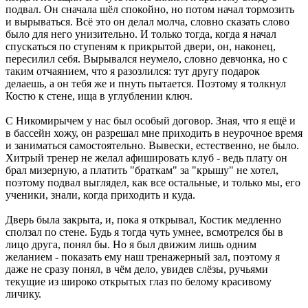
подвал. Он сначала шёл спокойно, но потом начал тормозить
и вырываться. Всё это он делал молча, словно сказать слово
было для него унизительно. И только тогда, когда я начал
спускаться по ступеням к прикрытой двери, он, наконец,
пересилил себя. Вырывался неумело, словно девчонка, но с
таким отчаянием, что я разозлился: тут другу подарок
делаешь, а он тебя же и пнуть пытается. Поэтому я толкнул
Костю к стене, ища в углублении ключ.
С Никомирычем у нас был особый договор. Зная, что я ещё и
в бассейн хожу, он разрешал мне приходить в неурочное время
и заниматься самостоятельно. Вывески, естественно, не было.
Хитрый тренер не желал афишировать клуб - ведь плату он
брал мизерную, а платить "браткам" за "крышу" не хотел,
поэтому подвал выглядел, как все остальные, и только мы, его
ученики, знали, когда приходить и куда.
Дверь была закрыта, и, пока я открывал, Костик медленно
сползал по стене. Будь я тогда чуть умнее, всмотрелся бы в
лицо друга, понял бы. Но я был движим лишь одним
желанием - показать ему наш тренажерный зал, поэтому я
даже не сразу понял, в чём дело, увидев слёзы, ручьями
текущие из широко открытых глаз по белому красивому
личику.