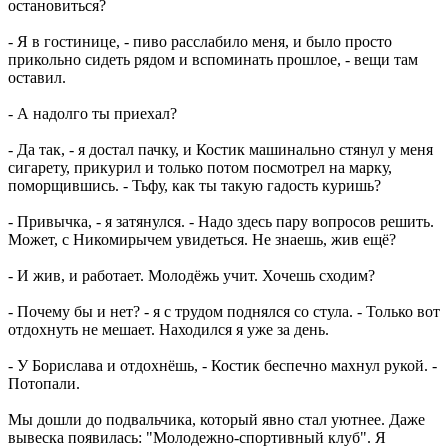
остановиться?
- Я в гостинице, - пиво расслабило меня, и было просто
прикольно сидеть рядом и вспоминать прошлое, - вещи там
оставил.
- А надолго ты приехал?
- Да так, - я достал пачку, и Костик машинально стянул у меня
сигарету, прикурил и только потом посмотрел на марку,
поморщившись. - Тьфу, как ты такую гадость куришь?
- Привычка, - я затянулся. - Надо здесь пару вопросов решить.
Может, с Никомирычем увидеться. Не знаешь, жив ещё?
- И жив, и работает. Молодёжь учит. Хочешь сходим?
- Почему бы и нет? - я с трудом поднялся со стула. - Только вот
отдохнуть не мешает. Находился я уже за день.
- У Борислава и отдохнёшь, - Костик беспечно махнул рукой. -
Потопали.
Мы дошли до подвальчика, который явно стал уютнее. Даже
вывеска появилась: "Молодежно-спортивный клуб". Я