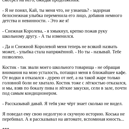
- Я не понял, Кай, ты меня что, не узнаешь? - задорная
белоснежная улыбка переменила его лицо, добавив немного
детства и невинности. - Это же я!
- Снежная Королева, - я хмыкнул, крепко пожав руку
школьному другу. - А ты изменился.
- Да и Снежной Королевой меня теперь не всякий назвать
может, - улыбка стала напряжённой. - Но ты - называй. Тебе
позволено.
Костик - так звали моего школьного товарища - не обращая
внимания на мою усталость, потащил меня в ближайшее кафе.
От водки я отказался - дурею от неё, а на такой жаре только
головной боли не хватало. Костик тоже с лёгкостью отказался,
и мы, взяв по бокалу пива и лёгкие закуски, сели в зале, почти
под самым кондиционером.
- Рассказывай давай. Я тебя уже чёрт знает сколько не видел.
Я поведал ему свою недолгую и скучную историю. Коська не
перебивал. А я рассказывал на автомате, вспоминая юность...