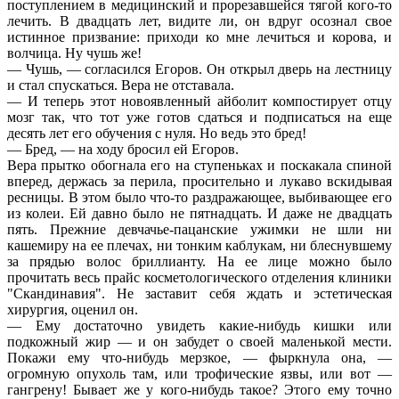
поступлением в медицинский и прорезавшейся тягой кого-то
лечить. В двадцать лет, видите ли, он вдруг осознал свое
истинное призвание: приходи ко мне лечиться и корова, и
волчица. Ну чушь же!
— Чушь, — согласился Егоров. Он открыл дверь на лестницу
и стал спускаться. Вера не отставала.
— И теперь этот новоявленный айболит компостирует отцу
мозг так, что тот уже готов сдаться и подписаться на еще
десять лет его обучения с нуля. Но ведь это бред!
— Бред, — на ходу бросил ей Егоров.
Вера прытко обогнала его на ступеньках и поскакала спиной
вперед, держась за перила, просительно и лукаво вскидывая
ресницы. В этом было что-то раздражающее, выбивающее его
из колеи. Ей давно было не пятнадцать. И даже не двадцать
пять. Прежние девчачье-пацанские ужимки не шли ни
кашемиру на ее плечах, ни тонким каблукам, ни блеснувшему
за прядью волос бриллианту. На ее лице можно было
прочитать весь прайс косметологического отделения клиники
"Скандинавия". Не заставит себя ждать и эстетическая
хирургия, оценил он.
— Ему достаточно увидеть какие-нибудь кишки или
подкожный жир — и он забудет о своей маленькой мести.
Покажи ему что-нибудь мерзкое, — фыркнула она, —
огромную опухоль там, или трофические язвы, или вот —
гангрену! Бывает же у кого-нибудь такое? Этого ему точно