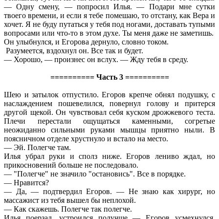
— Одну смену, — попросил Илья. — Подари мне сутки
твоего времени, и если я тебе помешаю, то отстану, как Вера и
хочет. Я не буду путаться у тебя под ногами, доставать тупыми
вопросами или что-то в этом духе. Ты меня даже не заметишь.
Он улыбнулся, и Егорова дернуло, словно током.
Разумеется, вздохнул он. Все так и будет.
— Хорошо, — произнес он вслух. — Жду тебя в среду.
========== Часть 3 ==========
Шею и затылок отпустило. Егоров крепче обнял подушку, с
наслаждением пошевелился, повернул голову и притерся
другой щекой. Он чувствовал себя куском дрожжевого теста.
Плечи перестали ощущаться каменными, согретые
неожиданно сильными руками мышцы приятно ныли. В
поясничном отделе хрустнуло и встало на место.
— Эй. Полегче там.
Илья убрал руки и сполз ниже. Егоров лениво ждал, но
прикосновений больше не последовало.
— "Полегче" не значило "остановись". Все в порядке.
— Нравится?
— Да, — подтвердил Егоров. — Не знаю как хирург, но
массажист из тебя вышел бы неплохой.
— Как скажешь. Полегче так полегче.
Илья поерзал, устроился получше — Егоров усмехнулся,