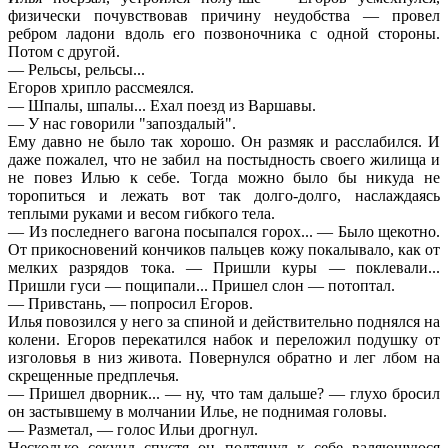
физически почувствовав причину неудобства — провел
ребром ладони вдоль его позвоночника с одной стороны.
Потом с другой.
— Рельсы, рельсы...
Егоров хрипло рассмеялся.
— Шпалы, шпалы... Ехал поезд из Варшавы.
— У нас говорили "запоздалый".
Ему давно не было так хорошо. Он размяк и расслабился. И
даже пожалел, что не забил на постыдность своего жилища и
не повез Илью к себе. Тогда можно было бы никуда не
торопиться и лежать вот так долго-долго, наслаждаясь
теплыми руками и весом гибкого тела.
— Из последнего вагона посыпался горох... — Было щекотно.
От прикосновений кончиков пальцев кожу покалывало, как от
мелких разрядов тока. — Пришли куры — поклевали...
Пришли гуси — пощипали... Пришел слон — потоптал.
— Привстань, — попросил Егоров.
Илья повозился у него за спиной и действительно поднялся на
колени. Егоров перекатился набок и переложил подушку от
изголовья в низ живота. Повернулся обратно и лег лбом на
скрещенные предплечья.
— Пришел дворник... — ну, что там дальше? — глухо бросил
он застывшему в молчании Илье, не поднимая головы.
— Разметал, — голос Ильи дрогнул.
Несколько секунд спустя он подтянул к себе валяющуюся