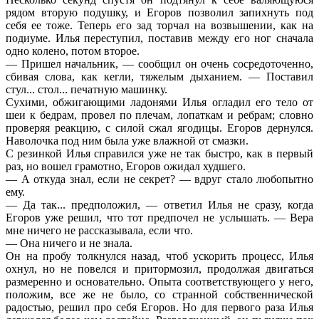
рядом вторую подушку, и Егоров позволил запихнуть под
себя ее тоже. Теперь его зад торчал на возвышении, как на
подиуме. Илья переступил, поставив между его ног сначала
одно колено, потом второе.
— Пришел начальник, — сообщил он очень сосредоточенно,
сбивая слова, как кегли, тяжелым дыханием. — Поставил
стул... стол... печатную машинку.
Сухими, обжигающими ладонями Илья огладил его тело от
шеи к бедрам, провел по плечам, лопаткам и ребрам; словно
проверяя реакцию, с силой сжал ягодицы. Егоров дернулся.
Наволочка под ним была уже влажной от смазки.
С резинкой Илья справился уже не так быстро, как в первый
раз, но вошел грамотно, Егоров ожидал худшего.
— А откуда знал, если не секрет? — вдруг стало любопытно
ему.
— Да так... предположил, — ответил Илья не сразу, когда
Егоров уже решил, что тот предпочел не услышать. — Вера
мне ничего не рассказывала, если что.
— Она ничего и не знала.
Он на пробу толкнулся назад, чтоб ускорить процесс, Илья
охнул, но не повелся и притормозил, продолжая двигаться
размеренно и основательно. Опыта соответствующего у него,
положим, все же не было, со странной собственнической
радостью, решил про себя Егоров. Но для первого раза Илья