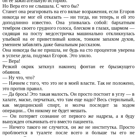
он ее зажигательную историю.
Но Вера его не слышала. С чего бы?
Станет она реагировать на его вялые возражения, если Егоров
никогда не мог ей отказать — ни тогда, ни теперь, и ей это
доподлинно известно. Она упивалась собой: бархатным
тембром своего грудного голоса, блеском в глазах, шармом —
сидящая на посту медсестричка машинально откликнулась
улыбкой на ее приветливый кивок, тонким запахом духов,
умением забавлять даже банальным рассказом.
Она никогда бы не пришла, не будь на сто процентов уверена
в успехе дела, подумал Егоров. Это злило.
— Вера!
Резкий окрик заткнул наконец фонтан ее брызжущего
обаяния.
— Ну что, что?
— Начнем с того, что это не в моей власти. Так не положено,
это против правил.
— Да брось! Это такая малость. Он просто постоит в углу — в
халате, маске, перчатках, что там еще надо? Весь стерильный,
как медицинский спирт, и молча последит за ходом
операции... Он никому не будет мешать.
— Он потеряет сознание от первого же надреза, а я буду
вынужден откачивать его вместо пациента.
— Ничего такого не случится, он же не институтка. Просто
проблюется в туалете после всего и больше ты его не