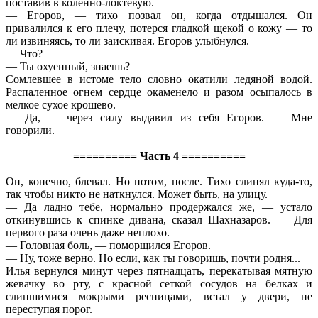
поставив в коленно-локтевую.
— Егоров, — тихо позвал он, когда отдышался. Он
привалился к его плечу, потерся гладкой щекой о кожу — то
ли извиняясь, то ли заискивая. Егоров улыбнулся.
— Что?
— Ты охуенный, знаешь?
Сомлевшее в истоме тело словно окатили ледяной водой.
Распаленное огнем сердце окаменело и разом осыпалось в
мелкое сухое крошево.
— Да, — через силу выдавил из себя Егоров. — Мне
говорили.
========== Часть 4 ==========
Он, конечно, блевал. Но потом, после. Тихо слинял куда-то,
так чтобы никто не наткнулся. Может быть, на улицу.
— Да ладно тебе, нормально продержался же, — устало
откинувшись к спинке дивана, сказал Шахназаров. — Для
первого раза очень даже неплохо.
— Головная боль, — поморщился Егоров.
— Ну, тоже верно. Но если, как ты говоришь, почти родня...
Илья вернулся минут через пятнадцать, перекатывая мятную
жевачку во рту, с красной сеткой сосудов на белках и
слипшимися мокрыми ресницами, встал у двери, не
переступая порог.