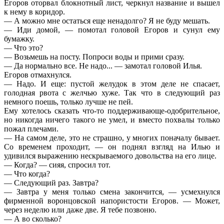
Егоров оторвал блокнотный лист, черкнул название и вышел
к нему в коридор.
— А можно мне остаться еще ненадолго? Я не буду мешать.
— Иди домой, — помотал головой Егоров и сунул ему
бумажку.
— Что это?
— Возьмешь на посту. Попроси воды и прими сразу.
— Да нормально все. Не надо... — замотал головой Илья.
Егоров отмахнулся.
— Надо. И еще: пустой желудок в этом деле не спасает,
голодная рвота с желчью хуже. Так что в следующий раз
немного поешь, только лучше не пей.
Ему хотелось сказать что-то поддерживающе-одобрительное,
но никогда ничего такого не умел, и вместо похвалы только
пожал плечами.
— На самом деле, это не страшно, у многих поначалу бывает.
Со временем проходит, — он поднял взгляд на Илью и
удивился выражению нескрываемого довольства на его лице.
— Когда? — сияя, спросил тот.
— Что когда?
— Следующий раз. Завтра?
— Завтра у меня только смена закончится, — усмехнулся
фирменной воронцовской напористости Егоров. — Может,
через неделю или даже две. Я тебе позвоню.
— А во сколько?