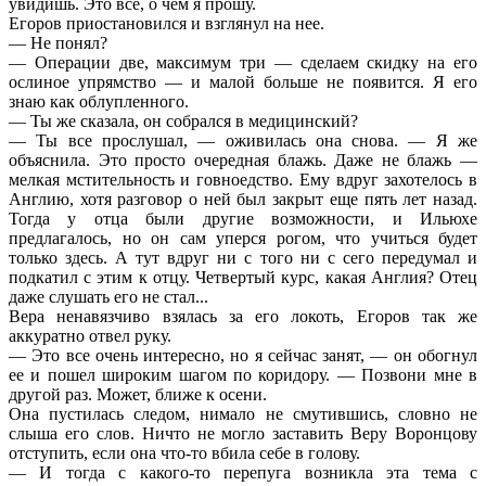
увидишь. Это все, о чем я прошу.
Егоров приостановился и взглянул на нее.
— Не понял?
— Операции две, максимум три — сделаем скидку на его
ослиное упрямство — и малой больше не появится. Я его
знаю как облупленного.
— Ты же сказала, он собрался в медицинский?
— Ты все прослушал, — оживилась она снова. — Я же
объяснила. Это просто очередная блажь. Даже не блажь —
мелкая мстительность и говноедство. Ему вдруг захотелось в
Англию, хотя разговор о ней был закрыт еще пять лет назад.
Тогда у отца были другие возможности, и Ильюхе
предлагалось, но он сам уперся рогом, что учиться будет
только здесь. А тут вдруг ни с того ни с сего передумал и
подкатил с этим к отцу. Четвертый курс, какая Англия? Отец
даже слушать его не стал...
Вера ненавязчиво взялась за его локоть, Егоров так же
аккуратно отвел руку.
— Это все очень интересно, но я сейчас занят, — он обогнул
ее и пошел широким шагом по коридору. — Позвони мне в
другой раз. Может, ближе к осени.
Она пустилась следом, нимало не смутившись, словно не
слыша его слов. Ничто не могло заставить Веру Воронцову
отступить, если она что-то вбила себе в голову.
— И тогда с какого-то перепуга возникла эта тема с