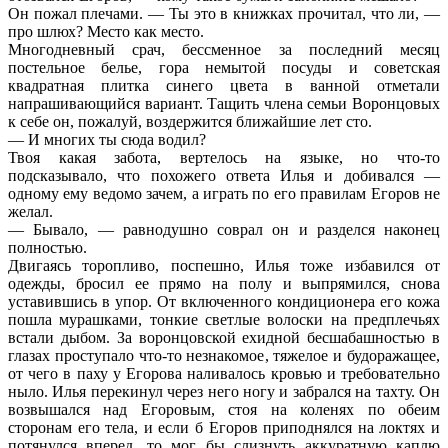
Он пожал плечами. — Ты это в книжках прочитал, что ли, —
про шлюх? Место как место.
Многодневный срач, бессменное за последний месяц
постельное белье, гора немытой посуды и советская
квадратная плитка синего цвета в ванной отметали
напрашивающийся вариант. Тащить члена семьи Воронцовых
к себе он, пожалуй, воздержится ближайшие лет сто.
— И многих ты сюда водил?
Твоя какая забота, вертелось на языке, но что-то
подсказывало, что похожего ответа Илья и добивался —
одному ему ведомо зачем, а играть по его правилам Егоров не
желал.
— Бывало, — равнодушно соврал он и разделся наконец
полностью.
Двигаясь торопливо, поспешно, Илья тоже избавился от
одежды, бросил ее прямо на полу и выпрямился, снова
уставившись в упор. От включенного кондиционера его кожа
пошла мурашками, тонкие светлые волоски на предплечьях
встали дыбом. За воронцовской ехидной бесшабашностью в
глазах проступало что-то незнакомое, тяжелое и будоражащее,
от чего в паху у Егорова наливалось кровью и требовательно
ныло. Илья перекинул через него ногу и забрался на тахту. Он
возвышался над Егоровым, стоя на коленях по обеим
сторонам его тела, и если б Егоров приподнялся на локтях и
потянулся вперед, то мог бы слизнуть аккуратную каплю