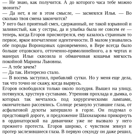
— Не знаю, как получится. А до которого часа тебе можно
звонить?
— Да нет, я не в этом смысле, — засмеялся Илья. — Во
сколько твоя смена закончится?
У него был приятный смех, сдержанный, не такой взрывной и
заливистый, как у сестры, да и улыбка была не совсем ее —
теперь, когда Егоров присмотрелся, ему казалось странным то
первое, яркое впечатление идентичности. В малом узнавались
обе породы Воронцовых одновременно, в Вере всегда было
больше отцовского, отточенно-прямолинейного, а в чертах и
манерах Ильи сквозила и обманчивая кошачья мягкость
покойной Марины Львовны.
— А тебе зачем?
— Да так. Интересно стало.
— В восемь заступил, прибавляй сутки. Но у меня еще дела,
так что точно не скажу, когда вырвусь.
Егоров освободился только около полудня. Вышел на улицу,
потянулся, хрустнув суставами. Утренняя прохлада и дымка, о
которых так мечталось под хирургическими лампами,
окончательно рассеялись. Солнце резануло уставшие глаза, от
асфальтовой духоты запершило в горле. Он подумал о
предстоящей дороге, и предложение Шахназарова прикорнуть
в ординаторской на диванчике уже не вызвало у него
прежнего протеста. Егоров широко, с чувством зевнул и
протер заслезившиеся глаза. В первую секунду он даже решил,