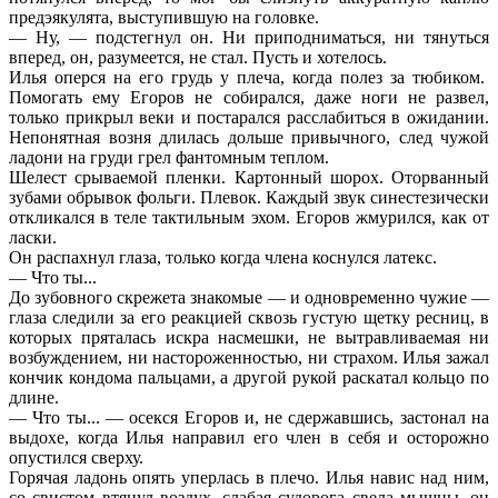
предэякулята, выступившую на головке.
— Ну, — подстегнул он. Ни приподниматься, ни тянуться
вперед, он, разумеется, не стал. Пусть и хотелось.
Илья оперся на его грудь у плеча, когда полез за тюбиком.
Помогать ему Егоров не собирался, даже ноги не развел,
только прикрыл веки и постарался расслабиться в ожидании.
Непонятная возня длилась дольше привычного, след чужой
ладони на груди грел фантомным теплом.
Шелест срываемой пленки. Картонный шорох. Оторванный
зубами обрывок фольги. Плевок. Каждый звук синестезически
откликался в теле тактильным эхом. Егоров жмурился, как от
ласки.
Он распахнул глаза, только когда члена коснулся латекс.
— Что ты...
До зубовного скрежета знакомые — и одновременно чужие —
глаза следили за его реакцией сквозь густую щетку ресниц, в
которых пряталась искра насмешки, не вытравливаемая ни
возбуждением, ни настороженностью, ни страхом. Илья зажал
кончик кондома пальцами, а другой рукой раскатал кольцо по
длине.
— Что ты... — осекся Егоров и, не сдержавшись, застонал на
выдохе, когда Илья направил его член в себя и осторожно
опустился сверху.
Горячая ладонь опять уперлась в плечо. Илья навис над ним,
со свистом втянул воздух, слабая судорога свела мышцы, он