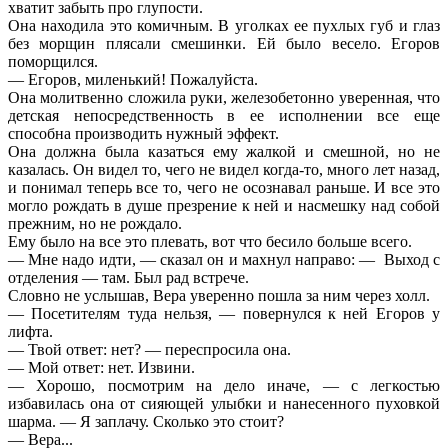
хватит забыть про глупости.
Она находила это комичным. В уголках ее пухлых губ и глаз
без морщин плясали смешинки. Ей было весело. Егоров
поморщился.
— Егоров, миленький! Пожалуйста.
Она молитвенно сложила руки, железобетонно уверенная, что
детская непосредственность в ее исполнении все еще
способна производить нужный эффект.
Она должна была казаться ему жалкой и смешной, но не
казалась. Он видел то, чего не видел когда-то, много лет назад,
и понимал теперь все то, чего не осознавал раньше. И все это
могло рождать в душе презрение к ней и насмешку над собой
прежним, но не рождало.
Ему было на все это плевать, вот что бесило больше всего.
— Мне надо идти, — сказал он и махнул направо: — Выход с
отделения — там. Был рад встрече.
Словно не услышав, Вера уверенно пошла за ним через холл.
— Посетителям туда нельзя, — повернулся к ней Егоров у
лифта.
— Твой ответ: нет? — переспросила она.
— Мой ответ: нет. Извини.
— Хорошо, посмотрим на дело иначе, — с легкостью
избавилась она от сияющей улыбки и нанесенного пуховкой
шарма. — Я заплачу. Сколько это стоит?
— Вера...