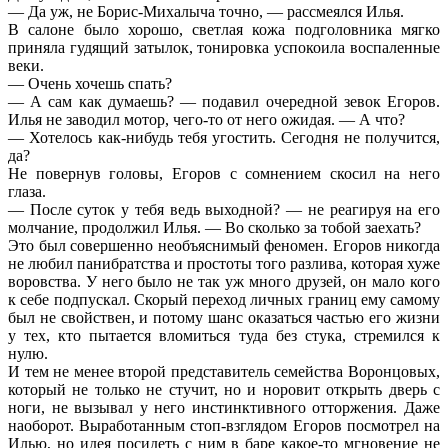
— Да уж, не Борис-Михалыча точно, — рассмеялся Илья.
В салоне было хорошо, светлая кожа подголовника мягко
приняла гудящий затылок, тонировка успокоила воспаленные
веки.
— Очень хочешь спать?
— А сам как думаешь? — подавил очередной зевок Егоров.
Илья не заводил мотор, чего-то от него ожидая. — А что?
— Хотелось как-нибудь тебя угостить. Сегодня не получится,
да?
Не повернув головы, Егоров с сомнением скосил на него
глаза.
— После суток у тебя ведь выходной? — не реагируя на его
молчание, продолжил Илья. — Во сколько за тобой заехать?
Это был совершенно необъяснимый феномен. Егоров никогда
не любил панибратства и простоты того разлива, которая хуже
воровства. У него было не так уж много друзей, он мало кого
к себе подпускал. Скорый переход личных границ ему самому
был не свойствен, и потому шанс оказаться частью его жизни
у тех, кто пытается вломиться туда без стука, стремился к
нулю.
И тем не менее второй представитель семейства Воронцовых,
который не только не стучит, но и норовит открыть дверь с
ноги, не вызывал у него инстинктивного отторжения. Даже
наоборот. Выработанным стоп-взглядом Егоров посмотрел на
Илью, но идея посидеть с ним в баре какое-то мгновение не