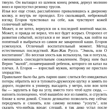
тянуло. Он вытащил из шлевок конец ремня, дернул молнию
вниз и приспустил резинку трусов.
Илья все еще стоял, расслабленно привалившись к дверному
косяку, и внутрь не проходил. Его скользящий, небрежный
взгляд Егоров чувствовал на себе, как чувствуют кожей
солнечный зайчик.
Может, и не хотел, вернулся он к последней внятной мысли.
Может, и правда не верил, что все будет всерьез. Оторопел от
развития событий, испугался и не знает теперь, как пойти на
попятный и выбраться из самим же заваренной каши. Егоров
усмехнулся. Отличный воспитательный момент. Метод
естественных последствий. Жан-Жак Руссо. "Эмиль, или О
воспитании". Но веселая злость как вспыхнула, так и потухла,
сменившись снисходительным сожалением. Перед ним был
Верин "малой", позавчерашний ребенок, которого он катал на
плечах. А Егоров — взрослый мужик, которому не пристало
злорадство.
Правильнее было бы дать парню шанс слиться без имиджевых
потерь: обратить все в туповато-дружескую шутку и замять по
дороге, подвезти к универу, высадить у метро, или вон хотя
бы — зарулить в бар на углу, вместо того чтоб идти сюда, —
напоить полноценно, чтоб вышибло все из памяти, и сгрузить
ближе к ночи домой. Стоило деликатно позволить ему сейчас
передумать и слинять, или самому неловко "уснуть", или
сказать что-нибудь вроде: слушай, я так дико устал после