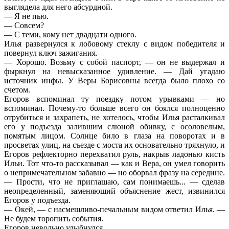
выглядела для него абсурдной.
— Я не пью.
— Совсем?
— С теми, кому нет двадцати одного.
Илья развернулся к лобовому стеклу с видом победителя и
повернул ключ зажигания.
— Хорошо. Возьму с собой паспорт, — он не выдержал и
фыркнул на невысказанное удивление. — Дай угадаю
источник инфы. У Веры Борисовны всегда было плохо со
счетом.
Егоров вспоминал ту поездку потом урывками — но
вспоминал. Почему-то больше всего он боялся полноценно
отрубиться и захрапеть, не хотелось, чтобы Илья расталкивал
его у подъезда залившим слюной обивку, с осоловелым,
помятым лицом. Солнце било в глаза на поворотах и в
просветах улиц, на съезде с моста их основательно тряхнуло, и
Егоров рефлекторно перехватил руль, накрыв ладонью кисть
Ильи. Тот что-то рассказывал — как и Вера, он умел говорить
о непримечательном забавно — но оборвал фразу на середине.
— Прости, что не приглашаю, сам понимаешь... — сделав
неопределенный, заменяющий объяснение жест, извинился
Егоров у подъезда.
— Окей, — с насмешливо-печальным видом ответил Илья. —
Не будем торопить события.
Егоров невольно улыбнулся.