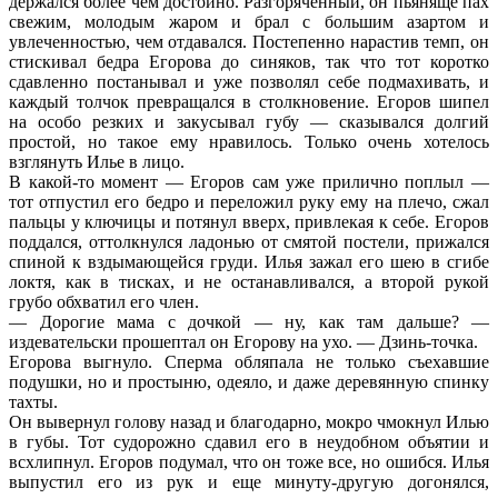
держался более чем достойно. Разгоряченный, он пьяняще пах
свежим, молодым жаром и брал с большим азартом и
увлеченностью, чем отдавался. Постепенно нарастив темп, он
стискивал бедра Егорова до синяков, так что тот коротко
сдавленно постанывал и уже позволял себе подмахивать, и
каждый толчок превращался в столкновение. Егоров шипел
на особо резких и закусывал губу — сказывался долгий
простой, но такое ему нравилось. Только очень хотелось
взглянуть Илье в лицо.
В какой-то момент — Егоров сам уже прилично поплыл —
тот отпустил его бедро и переложил руку ему на плечо, сжал
пальцы у ключицы и потянул вверх, привлекая к себе. Егоров
поддался, оттолкнулся ладонью от смятой постели, прижался
спиной к вздымающейся груди. Илья зажал его шею в сгибе
локтя, как в тисках, и не останавливался, а второй рукой
грубо обхватил его член.
— Дорогие мама с дочкой — ну, как там дальше? —
издевательски прошептал он Егорову на ухо. — Дзинь-точка.
Егорова выгнуло. Сперма обляпала не только съехавшие
подушки, но и простыню, одеяло, и даже деревянную спинку
тахты.
Он вывернул голову назад и благодарно, мокро чмокнул Илью
в губы. Тот судорожно сдавил его в неудобном объятии и
всхлипнул. Егоров подумал, что он тоже все, но ошибся. Илья
выпустил его из рук и еще минуту-другую догонялся,