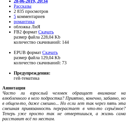
28-06-2019, 20:34
Рассказы
2 835 просмотров
5
комментариев
романтика
обложка ЛиЯ
FB2 формат
Скачать
размер файла 228,04 Kb
количество cкачиваний: 144
EPUB формат
Скачать
размер файла 129,04 Kb
количество cкачиваний: 73
Предупреждения:
гей-тематика
Аннотация
Часто ли взрослый человек обращает внимание на
влюбленного в него подростка? Приятно, конечно, забавно, но
в общем-то, даже смешно... Но если лет так через пять эта
смешная привязанность перерастает в что-то серьёзное?
Теперь уже просто так не отвертишься, а жизнь сама
расставит всё по местам.