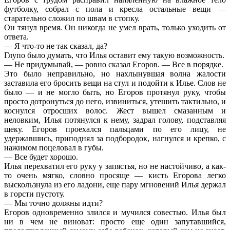
футболку, собрал с пола и кресла остальные вещи —
старательно сложил по швам в стопку.
Он тянул время. Он никогда не умел врать, только уходить от
ответа.
— Я что-то не так сказал, да?
Глупо было думать, что Илья оставит ему такую возможность.
— Не придумывай, — ровно сказал Егоров. — Все в порядке.
Это было неправильно, но нахлынувшая волна жалости
заставила его бросить вещи на стул и подойти к Илье. Слов не
было — и не могло быть, но Егоров протянул руку, чтобы
просто дотронуться до него, извиниться, утешить тактильно, и
коснулся отросших волос. Жест вышел смазанным и
неловким, Илья потянулся к нему, задрал голову, подставляя
щеку. Егоров проехался пальцами по его лицу, не
удержавшись, приподнял за подбородок, нагнулся и крепко, с
нажимом поцеловал в губы.
— Все будет хорошо.
Илья перехватил его руку у запястья, но не настойчиво, а как-
то очень мягко, словно просяще — кисть Егорова легко
выскользнула из его ладони, еще пару мгновений Илья держал
в горсти пустоту.
— Мы точно должны идти?
Егоров одновременно злился и мучился совестью. Илья был
ни в чем не виноват: просто еще один запутавшийся,