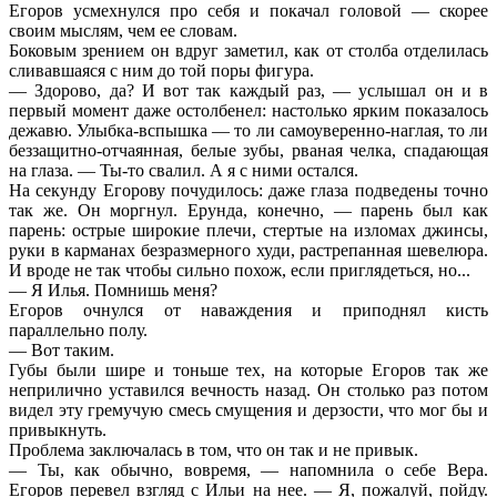
Егоров усмехнулся про себя и покачал головой — скорее
своим мыслям, чем ее словам.
Боковым зрением он вдруг заметил, как от столба отделилась
сливавшаяся с ним до той поры фигура.
— Здорово, да? И вот так каждый раз, — услышал он и в
первый момент даже остолбенел: настолько ярким показалось
дежавю. Улыбка-вспышка — то ли самоуверенно-наглая, то ли
беззащитно-отчаянная, белые зубы, рваная челка, спадающая
на глаза. — Ты-то свалил. А я с ними остался.
На секунду Егорову почудилось: даже глаза подведены точно
так же. Он моргнул. Ерунда, конечно, — парень был как
парень: острые широкие плечи, стертые на изломах джинсы,
руки в карманах безразмерного худи, растрепанная шевелюра.
И вроде не так чтобы сильно похож, если приглядеться, но...
— Я Илья. Помнишь меня?
Егоров очнулся от наваждения и приподнял кисть
параллельно полу.
— Вот таким.
Губы были шире и тоньше тех, на которые Егоров так же
неприлично уставился вечность назад. Он столько раз потом
видел эту гремучую смесь смущения и дерзости, что мог бы и
привыкнуть.
Проблема заключалась в том, что он так и не привык.
— Ты, как обычно, вовремя, — напомнила о себе Вера.
Егоров перевел взгляд с Ильи на нее. — Я, пожалуй, пойду.