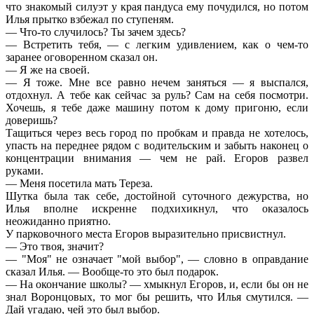
что знакомый силуэт у края пандуса ему почудился, но потом
Илья прытко взбежал по ступеням.
— Что-то случилось? Ты зачем здесь?
— Встретить тебя, — с легким удивлением, как о чем-то
заранее оговоренном сказал он.
— Я же на своей.
— Я тоже. Мне все равно нечем заняться — я выспался,
отдохнул. А тебе как сейчас за руль? Сам на себя посмотри.
Хочешь, я тебе даже машину потом к дому пригоню, если
доверишь?
Тащиться через весь город по пробкам и правда не хотелось,
упасть на переднее рядом с водительским и забыть наконец о
концентрации внимания — чем не рай. Егоров развел
руками.
— Меня посетила мать Тереза.
Шутка была так себе, достойной суточного дежурства, но
Илья вполне искренне подхихикнул, что оказалось
неожиданно приятно.
У парковочного места Егоров выразительно присвистнул.
— Это твоя, значит?
— "Моя" не означает "мой выбор", — словно в оправдание
сказал Илья. — Вообще-то это был подарок.
— На окончание школы? — хмыкнул Егоров, и, если бы он не
знал Воронцовых, то мог бы решить, что Илья смутился. —
Дай угадаю, чей это был выбор.