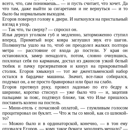
всего, что, сам понимаешь... — и пусть считает, что хочет. Да
что там, даже выйти за сигаретами и не вернуться — и то
было бы нормальным выходом.
Егоров повернул голову к двери. И наткнулся на пристальный
взгляд в упор.
— Так что, ты сверху? — спросил он.
Илья дернул уголком губ и медленно, заторможенно ступил
вперед. Примятый ворс ковра заглушил звук его шагов.
Полминуты ушло на то, чтоб он преодолел жалких полтора
метра — расстояние от входа до постели. У края он
остановился, замер ненадолго, потом, словно очнувшись,
похлопал себя по карманам, достал из джинсов узкий белый
тюбик и пачку презервативов и кинул на прикроватный
столик. Егоров хмыкнул — тот же джентльменский набор
остался в бардачке машины. Значит, все-таки собирался,
подумал он, а не просто бравировал или брал на слабо.
Егоров протянул руку, провел ладонью по его бедру к
ширинке, коротко стиснул — уже было что — и, зацепив
пальцами за пояс, подтянул ближе, так что Илье пришлось
поставить колено на постель.
— Мини-отель с почасовой оплатой, — глумливым голосом
процитировал он буклет. — Что ж ты со мной, как со шлюхой-
то?
— Можно было и в ординаторской, конечно, — в тон ему
отозвался Егоров, — кому такое бумаги заполнять мешало? —