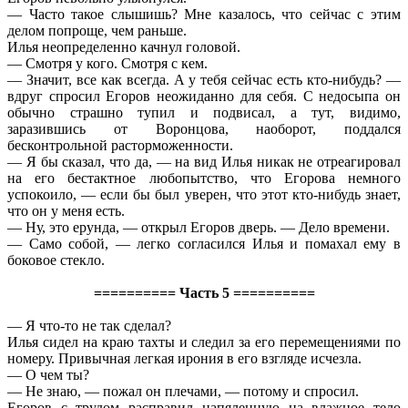
— Часто такое слышишь? Мне казалось, что сейчас с этим
делом попроще, чем раньше.
Илья неопределенно качнул головой.
— Смотря у кого. Смотря с кем.
— Значит, все как всегда. А у тебя сейчас есть кто-нибудь? —
вдруг спросил Егоров неожиданно для себя. С недосыпа он
обычно страшно тупил и подвисал, а тут, видимо,
заразившись от Воронцова, наоборот, поддался
бесконтрольной расторможенности.
— Я бы сказал, что да, — на вид Илья никак не отреагировал
на его бестактное любопытство, что Егорова немного
успокоило, — если бы был уверен, что этот кто-нибудь знает,
что он у меня есть.
— Ну, это ерунда, — открыл Егоров дверь. — Дело времени.
— Само собой, — легко согласился Илья и помахал ему в
боковое стекло.
========== Часть 5 ==========
— Я что-то не так сделал?
Илья сидел на краю тахты и следил за его перемещениями по
номеру. Привычная легкая ирония в его взгляде исчезла.
— О чем ты?
— Не знаю, — пожал он плечами, — потому и спросил.
Егоров с трудом расправил напяленную на влажное тело