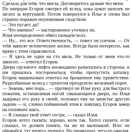
Сделала для тебя, что могла. Договоритесь дальше без меня.
По инерции Егоров смотрел ей вслед, пока цокот шпилек не
заглох за вертушкой. Потом повернулся к Илье и снова был
странно поражен неуловимым сходством.
— Это пугает, да?
— Что именно? — настороженно уточнил он.
Илья неопределенно обвел пальцем холл.
— Ну... это все. Ответственность, — повел он плечом. — От
тебя зависят человеческие жизни. Всегда было интересно, как
врачи с этим справляются.
— Я здесь не один на сто миль. Не только от меня что-то
зависит, — ответил Егоров.
Двери грузового лифта неожиданно разъехались в стороны, и
им пришлось посторониться, чтобы пропустить каталку.
Егоров машинально ответил на брошенное ему приветствие.
Раздолбанные колеса с грохотом преодолели железный порог.
— Знаешь, мне пора... — протянул он Илье руку для быстрого
пожатия, останавливая ногой смыкающиеся двери, но Илья
задержал его руку в своей, положил ему на запястье другую
ладонь — и, словно пойманный этим в ловушку, Егоров замер
на половине шага.
— Я слышал твой ответ сестре, — сказал Илья.
Егоров хотел сказать: хорошо, коли так. Хотел сказать: если
слышал, то должен понять, ты же не маленький. Или: не
обижайся, тут ничего личного. Но промолчал, чего-то ожидая.