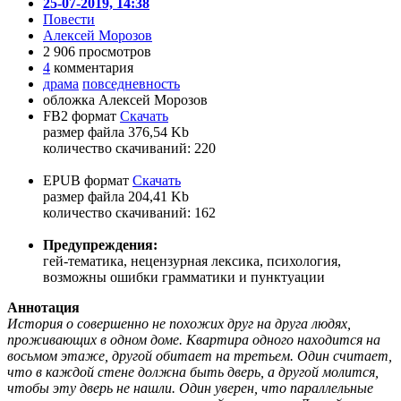
25-07-2019, 14:38
Повести
Алексей Морозов
2 906 просмотров
4
комментария
драма
повседневность
обложка Алексей Морозов
FB2 формат
Скачать
размер файла 376,54 Kb
количество cкачиваний: 220
EPUB формат
Скачать
размер файла 204,41 Kb
количество cкачиваний: 162
Предупреждения:
гей-тематика, нецензурная лексика, психология,
возможны ошибки грамматики и пунктуации
Аннотация
История о совершенно не похожих друг на друга людях,
проживающих в одном доме. Квартира одного находится на
восьмом этаже, другой обитает на третьем. Один считает,
что в каждой стене должна быть дверь, а другой молится,
чтобы эту дверь не нашли. Один уверен, что параллельные