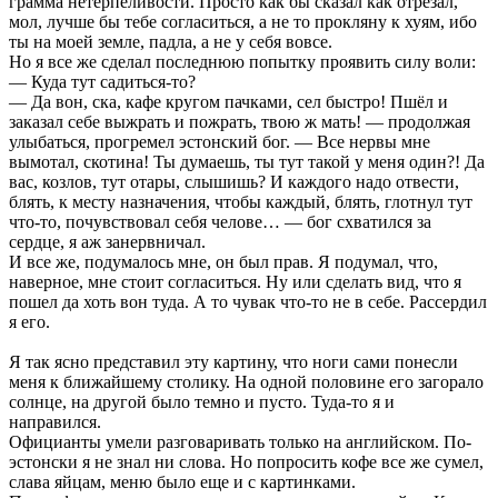
грамма нетерпеливости. Просто как бы сказал как отрезал,
мол, лучше бы тебе согласиться, а не то прокляну к хуям, ибо
ты на моей земле, падла, а не у себя вовсе.
Но я все же сделал последнюю попытку проявить силу воли:
— Куда тут садиться-то?
— Да вон, ска, кафе кругом пачками, сел быстро! Пшёл и
заказал себе выжрать и пожрать, твою ж мать! — продолжая
улыбаться, прогремел эстонский бог. — Все нервы мне
вымотал, скотина! Ты думаешь, ты тут такой у меня один?! Да
вас, козлов, тут отары, слышишь? И каждого надо отвести,
блять, к месту назначения, чтобы каждый, блять, глотнул тут
что-то, почувствовал себя челове… — бог схватился за
сердце, я аж занервничал.
И все же, подумалось мне, он был прав. Я подумал, что,
наверное, мне стоит согласиться. Ну или сделать вид, что я
пошел да хоть вон туда. А то чувак что-то не в себе. Рассердил
я его.
Я так ясно представил эту картину, что ноги сами понесли
меня к ближайшему столику. На одной половине его загорало
солнце, на другой было темно и пусто. Туда-то я и
направился.
Официанты умели разговаривать только на английском. По-
эстонски я не знал ни слова. Но попросить кофе все же сумел,
слава яйцам, меню было еще и с картинками.