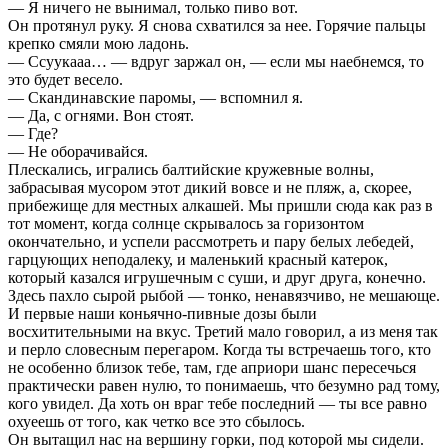
— Я ничего не вынимал, только пиво вот.
Он протянул руку. Я снова схватился за нее. Горячие пальцы
крепко смяли мою ладонь.
— Ссуукааа… — вдруг заржал он, — если мы наебнемся, то
это будет весело.
— Скандинавские паромы, — вспомнил я.
— Да, с огнями. Вон стоят.
— Где?
— Не оборачивайся.
Плескались, игрались балтийские кружевные волны,
забрасывая мусором этот дикий вовсе и не пляж, а, скорее,
прибежище для местных алкашей. Мы пришли сюда как раз в
тот момент, когда солнце скрывалось за горизонтом
окончательно, и успели рассмотреть и пару белых лебедей,
гарцующих неподалеку, и маленький красный катерок,
который казался игрушечным с суши, и друг друга, конечно.
Здесь пахло сырой рыбой — тонко, ненавязчиво, не мешающе.
И первые наши коньячно-пивные дозы были
восхитительными на вкус. Третий мало говорил, а из меня так
и перло словесным перегаром. Когда ты встречаешь того, кто
не особенно близок тебе, там, где априори шанс пересечься
практически равен нулю, то понимаешь, что безумно рад тому,
кого увидел. Да хоть он враг тебе последний — ты все равно
охуеешь от того, как четко все это сбылось.
Он вытащил нас на вершину горки, под которой мы сидели.