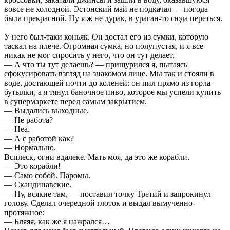
вовсе не холодной. Эстонский май не подкачал — погода
была прекрасной. Ну я ж не дурак, в ураган-то сюда переться.
У него был-таки коньяк. Он достал его из сумки, которую
таскал на плече. Огромная сумка, но полупустая, и я все
никак не мог спросить у него, что он тут делает.
— А что ты тут делаешь? — прищурился я, пытаясь
сфокусировать взгляд на знакомом лице. Мы так и стояли в
воде, достающей почти до коленей: он пил прямо из горла
бутылки, а я тянул баночное пиво, которое мы успели купить
в супермаркете перед самым закрытием.
— Выдались выходные.
— Не работа?
— Неа.
— А с работой как?
— Нормально.
Всплеск, огни вдалеке. Мать моя, да это же корабли.
— Это корабли!
— Само собой. Паромы.
— Скандинавские.
— Ну, всякие там, — поставил точку Третий и запрокинул
голову. Сделал очередной глоток и выдал вымученно-
протяжное:
— Бляяя, как же я нажрался…