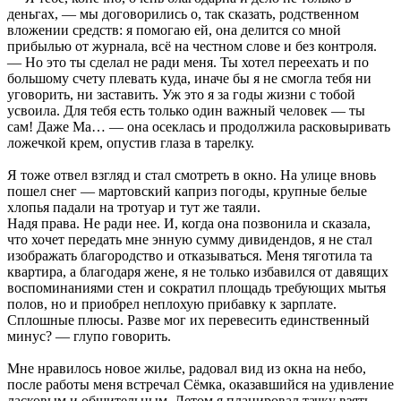
деньгах, — мы договорились о, так сказать, родственном
вложении средств: я помогаю ей, она делится со мной
прибылью от журнала, всё на честном слове и без контроля.
— Но это ты сделал не ради меня. Ты хотел переехать и по
большому счету плевать куда, иначе бы я не смогла тебя ни
уговорить, ни заставить. Уж это я за годы жизни с тобой
усвоила. Для тебя есть только один важный человек — ты
сам! Даже Ма… — она осеклась и продолжила расковыривать
ложечкой крем, опустив глаза в тарелку.
Я тоже отвел взгляд и стал смотреть в окно. На улице вновь
пошел снег — мартовский каприз погоды, крупные белые
хлопья падали на тротуар и тут же таяли.
Надя права. Не ради нее. И, когда она позвонила и сказала,
что хочет передать мне энную сумму дивидендов, я не стал
изображать благородство и отказываться. Меня тяготила та
квартира, а благодаря жене, я не только избавился от давящих
воспоминаниями стен и сократил площадь требующих мытья
полов, но и приобрел неплохую прибавку к зарплате.
Сплошные плюсы. Разве мог их перевесить единственный
минус? — глупо говорить.
Мне нравилось новое жилье, радовал вид из окна на небо,
после работы меня встречал Сёмка, оказавшийся на удивление
ласковым и общительным. Летом я планировал тачку взять