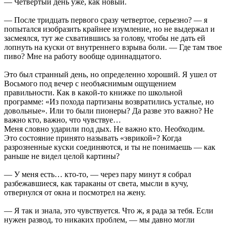
— Четвертый день уже, как новый.
— После тридцать первого сразу четвертое, серьезно? — я
попытался изобразить крайнее изумление, но не выдержал и
засмеялся, тут же схватившись за голову, чтобы не дать ей
лопнуть на куски от внутреннего взрыва боли. — Где там твое
пиво? Мне на работу вообще одиннадцатого.
Это был странный день, но определенно хороший. Я ушел от
Восьмого под вечер с необъяснимым ощущением
правильности. Как в какой-то книжке по школьной
программе: «Из похода партизаны возвратились усталые, но
довольные». Или то были пионеры? Да разве это важно? Не
важно кто, важно, что чувствуе…
Меня словно ударили под дых. Не важно кто. Необходим.
Это состояние принято называть «эврикой»? Когда
разрозненные куски соединяются, и ты не понимаешь — как
раньше не видел целой картины?
— У меня есть… кто-то, — через пару минут я собрал
разбежавшиеся, как тараканы от света, мысли в кучу,
отвернулся от окна и посмотрел на жену.
— Я так и знала, это чувствуется. Что ж, я рада за тебя. Если
нужен развод, то никаких проблем, — мы давно могли