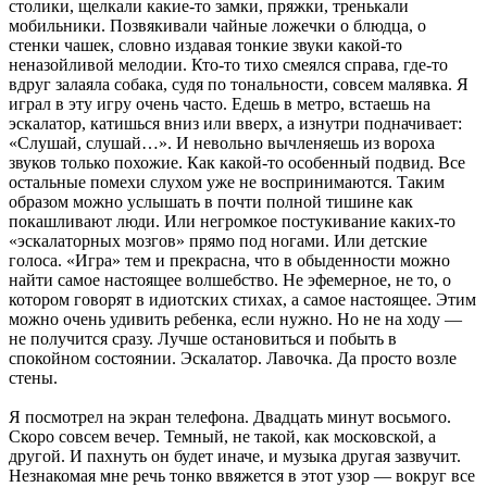
столики, щелкали какие-то замки, пряжки, тренькали
мобильники. Позвякивали чайные ложечки о блюдца, о
стенки чашек, словно издавая тонкие звуки какой-то
неназойливой мелодии. Кто-то тихо смеялся справа, где-то
вдруг залаяла собака, судя по тональности, совсем малявка. Я
играл в эту игру очень часто. Едешь в метро, встаешь на
эскалатор, катишься вниз или вверх, а изнутри подначивает:
«Слушай, слушай…». И невольно вычленяешь из вороха
звуков только похожие. Как какой-то особенный подвид. Все
остальные помехи слухом уже не воспринимаются. Таким
образом можно услышать в почти полной тишине как
покашливают люди. Или негромкое постукивание каких-то
«эскалаторных мозгов» прямо под ногами. Или детские
голоса. «Игра» тем и прекрасна, что в обыденности можно
найти самое настоящее волшебство. Не эфемерное, не то, о
котором говорят в идиотских стихах, а самое настоящее. Этим
можно очень удивить ребенка, если нужно. Но не на ходу —
не получится сразу. Лучше остановиться и побыть в
спокойном состоянии. Эскалатор. Лавочка. Да просто возле
стены.
Я посмотрел на экран телефона. Двадцать минут восьмого.
Скоро совсем вечер. Темный, не такой, как московской, а
другой. И пахнуть он будет иначе, и музыка другая зазвучит.
Незнакомая мне речь тонко ввяжется в этот узор — вокруг все