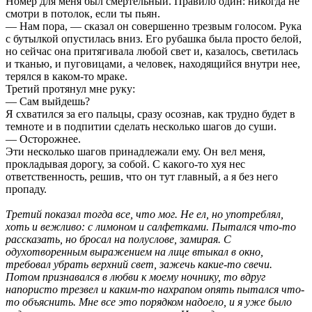
Номер для меня был смертельный. Правило один: никогда не
смотри в потолок, если ты пьян.
— Нам пора, — сказал он совершенно трезвым голосом. Рука
с бутылкой опустилась вниз. Его рубашка была просто белой,
но сейчас она притягивала любой свет и, казалось, светилась
и тканью, и пуговицами, а человек, находящийся внутри нее,
терялся в каком-то мраке.
Третий протянул мне руку:
— Сам выйдешь?
Я схватился за его пальцы, сразу осознав, как трудно будет в
темноте и в подпитии сделать несколько шагов до суши.
— Осторожнее.
Эти несколько шагов принадлежали ему. Он вел меня,
прокладывая дорогу, за собой. С какого-то хуя нес
ответственность, решив, что он тут главный, а я без него
пропаду.
Третий показал тогда все, что мог. Не ел, но употреблял,
хоть и вежливо: с лимоном и салфетками. Пытался что-то
рассказать, но бросал на полуслове, замирая. С
одухотворенным выражением на лице втыкал в окно,
требовал убрать верхний свет, зажечь какие-то свечи.
Потом признавался в любви к моему ночнику, то вдруг
напористо трезвел и каким-то нахрапом опять пытался что-
то объяснить. Мне все это порядком надоело, и я уже было