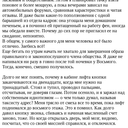
поновее и более мощную, а пока вечерами зависал на
автомобильных форумах, сравнивая характеристики и читая
отзывы. И даже были какие-то поползновения с одной
барышней из отдела кадров: она угощала меня домашним
печеньем, а я починил ей притащенный на работу фен, иногда
мы обедали вместе. Почему до сих пор не пригласил ее на
свидание, непонятно.
В общем, у самого важного для меня человека всё было
отлично. Заебись всё!
Еще бегать по утрам начать не хватало для завершения образа
правильного и законопослушного члена общества. Я даже не
напивался ни разу в говно после той ночевки у Восьмого.
Тогда, конечно, смешно получилось.
Долго не мог понять, почему в кабине лифта кнопки
заканчиваются на двенадцати, когда мне нужно на
тринадцатый. Стоял и тупил, проводил пальцами,
отсчитывая, не доверяя глазам. Потом осенило, и я заржал над
собственным идиотизмом — о чем только думал, называя
таксисту адрес? Меня трясло от смеха все то время, пока лифт
поднимался до восьмого этажа. Это я помнил. Как долго
давил кнопку звонка, сбиваясь и начиная мысленный счет
заново, тоже. Но когда открылась дверь, мой мозг, видимо,
посчитал, что со своей миссией справился, и отключился.