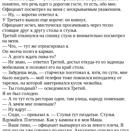
понятно, что речь идет о дорогом госте, то есть, обо мне.
Официант посмотрел на меня с нескрываемым уважением.
— Ну, — коротко ответил я.
У Третьего вышло еще короче: он кивнул.
Официант исчез, мистически просачиваясь через тесно
стоящие друг к другу столы и стулья.
Третий откинулся на спинку стула и внимательно посмотрел
на меня.
— Что, — тут же отреагировал я.
Он молча полез в карман.
— А долго ждать пива-то?
— Не знаю, — ответил Третий, достал откуда-то из задницы
мобильник и положил его на край стола.
— Забудешь ведь, — старчески посетовал я, хотя, по сути, мне
было насрать — мой телефон тоже покоился неподалеку от
тарелки, на которой заветривался кусок чизкейка.
— Ты голодный? — осведомился Третий.
Я не был голоден.
— А то тут есть ресторан один, там улица, народу поменьше.
— А зачем мне поменьше?
— Ну вдруг…
— Сиди, — приказал я. — Стулья тут пиздатые. Стулья.
Вдумайся. Плетеные. Как у камина я и моя Маша.
— Ваше пиво, — официант вынырнул из-за левого плеча. В
этот раз он уже говорил по-русски. Аккуратно сгрузил на стол