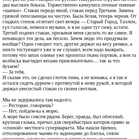
два высоких бокала. Торжественно качнулись пенные пивные
«шапки». Стакан передо мной, стакан перед Третьим. Замена
грязной пепельницы на чистую. Была белая, теперь черная. От
гладких стенок отлетает свет вечера — Старый Город, Таллин,
гул голосов, немного музыки, и я не один тут сижу, кстати.
Третий поднял стакан, призывая меня сделать то же самое. Я
ненавидел эти дела, аж бесило. Зачем люди это придумали
вообще? Один говорит тост, другие держат на весу рюмки, а
никто тостующего уже и не слушает, всем надо выжрать,
потому что запах оливье уже пропитал ткань портков, а вон та
колбаска выглядит весьма привлекательно… так за что
бухаем?
— За тебя.
И сказав это, он сделал глоток пива, а не коньяка, а я так и
остался сидеть дурнем с протянутой к нему рукой, в которой
держал увесистый стакан со своим светлым.
Мы не задержались там надолго.
— Ресторан, говоришь?
— Нет, пойдем-ка к морю.
А море было совсем рядом. Берег, правда, был облезлый,
крупная галька, причал для сверхбыстрых катеров прямо за
«спиной» местного супермаркета. Мы нашли бревно,
отполированное чьими-то задницами до блеска, сняли
кроссовки, закатали джинсы и зашли в воду, оказавшуюся