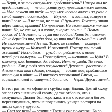
— Черт, я ж так соскучился, представляешь? Нихера ты не
представляешь, — не отпустив руку, привалился всем телом.
— М-м, пахнет от тебя, — зарылся носом в волосы за ухом, с
силой втянув носом воздух: — Вкусно, — и застыл, замерев в
такой позе. — Я не сплю, не сплю. Я дум-маю. Таксисту этот
адрес сказал, прикинь? По привычке. На своем этаже только
понял. Не, не сильно, я в норме, в норме, почти. С Новым
годом, а? С Новым с-с… сука ты вообще! Хоть бы позвонил.
Да не дергайся ты, ради бога, ну что ты? Вось-мой ты мой.
Не выгонишь меня? Не-ет. Только не сегодня, — потерся
щекой о щеку. — Колючий. И жесткий. Почему ты такой
жесткий? Расслабься, — рукой по предплечью и выше,
перебирая пальцами. — Пожалуйста, — шепотом. — Куда? В
комнату, ага. Ботинки, да, сейчас. Нет, не уходи. Ты вечно
уходишь. Как у тебя это получается? Держать расстояние.
А если я вот так сделаю, смотри, — сделав шаг, приблизился
вплотную и обнял. — И никакого расстояния! Близко, —
зацепился ногой за скинутый ботинок. — Черт! Держи меня!..
В этот раз тот же официант срубил карт-бланш: Третий сходу
заплел его английский своим, да так отборно, что я
заслушался. Диалог был коротким, и мы с эстонским богом,
переглянувшись, чуть не подавились, увидев восторги на
лицах один у другого.
— Светлое ведь? — уточнил Третий уже по-русски. Было