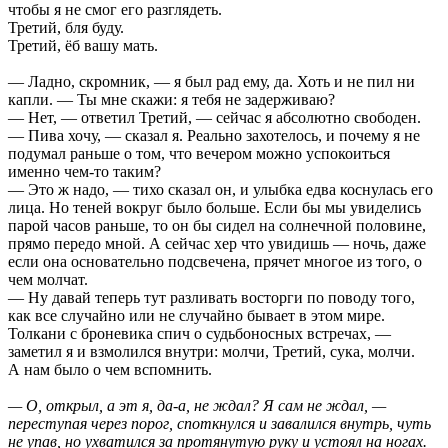
чтобы я не смог его разглядеть.
Третий, бля буду.
Третий, ёб вашу мать.
— Ладно, скромник, — я был рад ему, да. Хоть и не пил ни
капли. — Ты мне скажи: я тебя не задерживаю?
— Нет, — ответил Третий, — сейчас я абсолютно свободен.
— Пива хочу, — сказал я. Реально захотелось, и почему я не
подумал раньше о том, что вечером можно успокоиться
именно чем-то таким?
— Это ж надо, — тихо сказал он, и улыбка едва коснулась его
лица. Но теней вокруг было больше. Если бы мы увиделись
парой часов раньше, то он бы сидел на солнечной половине,
прямо передо мной. А сейчас хер что увидишь — ночь, даже
если она основательно подсвечена, прячет многое из того, о
чем молчат.
— Ну давай теперь тут разливать восторги по поводу того,
как все случайно или не случайно бывает в этом мире.
Толкани с броневика спич о судьбоносных встречах, —
заметил я и взмолился внутри: молчи, Третий, сука, молчи.
А нам было о чем вспомнить.
— О, открыл, а эт я, да-а, не ждал? Я сам не ждал, —
переступая через порог, споткнулся и завалился внутрь, чуть
не упав, но ухватился за протянутую руку и устоял на ногах.