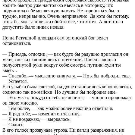
ходить быстро уже настолько въелась в моторику, что
подчинила себе мышечную память. Не торопиться было
трудно, непривычно. Очень непривычно. Да хотя бы потому,
что я бы мог за полчаса обойти все, что хотел. А вот этого
допустить было никак нельзя.
Но на Ратушной площади сам эстонский бог велел
остановиться.
— Присядь, отдохни, — как будто бы радушно пригласил он
меня, слегка склонившись в почтении. Повел ладонью
полусогнутой руки вокруг себя: смотри, путник, хули ты
выёб…
— Спасибо, — мысленно кивнул я. — Но я бы побродил еще.
— Успеется.
Его улыбка была светлой, на душе становилось хорошо, легко,
солнечно так по-майски. Но лучше я бы побродил еще.
— Это место никуда от тебя не денется, — упорно продолжал
он свою миссию.
— Тем более, — как можно более вежливо ответил я.
— Я рад тебе, — изменил он тактику.
— Я не возражаю, — вырвалось.
— Садись.
В его голосе прозвучала угроза. Ни капли раздражения, ни