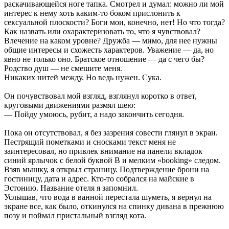
раскачивающейся ноге тапка. Смотрел и думал: можно ли мой
интерес к нему хоть каким-то боком прислонить к
сексуальной плоскости? Боги мои, конечно, нет! Но что тогда?
Как назвать или охарактеризовать то, что я чувствовал?
Влечение на каком уровне? Дружба — мимо, для нее нужны
общие интересы и схожесть характеров. Уважение — да, но
явно не только оно. Братское отношение — да с чего бы?
Родство душ — не смешите меня.
Никаких нитей между. Но ведь нужен. Сука.
Он почувствовал мой взгляд, взглянул коротко в ответ,
круговыми движениями размял шею:
— Пойду умоюсь, рубит, а надо закончить сегодня.
Пока он отсутствовал, я без зазрения совести глянул в экран.
Пестрящий пометками и сносками текст меня не
заинтересовал, но привлек внимание на панели вкладок
синий ярлычок с белой буквой В и мелким «booking» следом.
Взяв мышку, я открыл страницу. Подтверждение брони на
гостиницу, дата и адрес. Кто-то собрался на майские в
Эстонию. Название отеля я запомнил.
Услышав, что вода в ванной перестала шуметь, я вернул на
экране все, как было, откинулся на спинку дивана в прежнюю
позу и поймал пристальный взгляд кота.