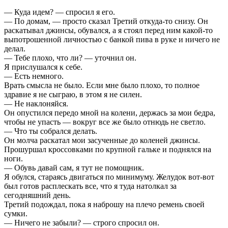
— Куда идем? — спросил я его.
— По домам, — просто сказал Третий откуда-то снизу. Он
раскатывал джинсы, обувался, а я стоял перед ним какой-то
выпотрошенной личностью с банкой пива в руке и ничего не
делал.
— Тебе плохо, что ли? — уточнил он.
Я прислушался к себе.
— Есть немного.
Врать смысла не было. Если мне было плохо, то полное
здравие я не сыграю, в этом я не силен.
— Не наклоняйся.
Он опустился передо мной на колени, держась за мои бедра,
чтобы не упасть — вокруг все же было отнюдь не светло.
— Что ты собрался делать.
Он молча раскатал мои засученные до коленей джинсы.
Прошуршал кроссовками по крупной гальке и поднялся на
ноги.
— Обувь давай сам, я тут не помощник.
Я обулся, стараясь двигаться по минимуму. Желудок вот-вот
был готов расплескать все, что я туда натолкал за
сегодняшний день.
Третий подождал, пока я наброшу на плечо ремень своей
сумки.
— Ничего не забыли? — строго спросил он.