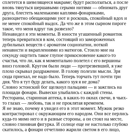
сплетется в шевелящееся макраме; будут расползаться, а после
вновь тянуться шершавыми серыми нитями — обнимать друг
друга, блестеть маленькими каплями-фонариками,
разноцветно обещающими уют и роскошь, спокойный вдох и
не менее спокойный выдох. Да что же в этом сырном пироге
такое, что меня вдруг так развезло?
Ненавидел я эти моменты. В юности угашенный романтик
теперь превратился в ком, состоящий из замороженных
дубильных веществ с ароматом социопатии, ноткой
ненависти и вкраплениями из матюгов. Стоило мне на
секунду ощутить такое глупое прикосновение какого-то
счастья, что ли, как я моментально полетел с его вершины
вниз головой. Кругом были люди — протрезвевший, я уже
плохо скрывал раздражение. В голову полезли мысли. Зря
сюда приехал, не надо было. Теперь торчать тут почти три
дня. Что я тут буду делать, какого хуя я не дома?
Словно эстонский бог щелкнул пальцами — и зажглись на
площади фонари. Вывески улыбались с каждой стены.
Рестораны, старинная аптека, в каких-то окнах свечи, в чьих-
то глазах — любовь, так и не проклятая временем.
Я не знаю, почему я увидел его в этот момент. Мужик резко
контрастировал с окружающим его народом. Они все перлись
куда-то мимо него и в разные стороны, а он стоял на месте,
словно глиняная фигурка. И солнце еще не настолько глубоко
скатилось, а фонари отчетливо жарили светом в его лицо,