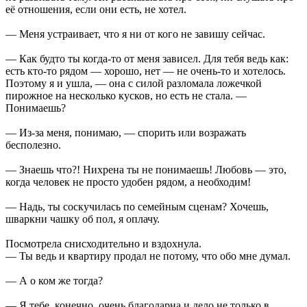
её отношения, если они есть, не хотел.
— Меня устраивает, что я ни от кого не завишу сейчас.
— Как будто ты когда-то от меня зависел. Для тебя ведь как:
есть кто-то рядом — хорошо, нет — не очень-то и хотелось.
Поэтому я и ушла, — она с силой разломала ложечкой
пирожное на несколько кусков, но есть не стала. —
Понимаешь?
— Из-за меня, понимаю, — спорить или возражать
бесполезно.
— Знаешь что?! Нихрена ты не понимаешь! Любовь — это,
когда человек не просто удобен рядом, а необходим!
— Надь, ты соскучилась по семейным сценам? Хочешь,
шваркни чашку об пол, я оплачу.
Посмотрела снисходительно и вздохнула.
— Ты ведь и квартиру продал не потому, что обо мне думал.
— А о ком же тогда?
— Я тебе, конечно, очень благодарна и дело не только в