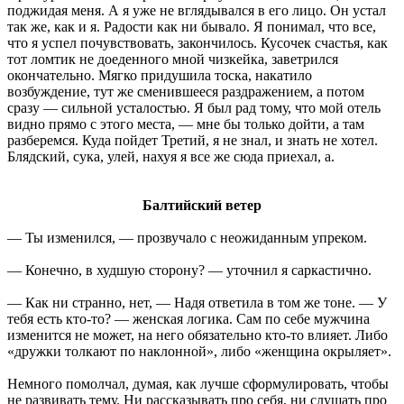
поджидая меня. А я уже не вглядывался в его лицо. Он устал
так же, как и я. Радости как ни бывало. Я понимал, что все,
что я успел почувствовать, закончилось. Кусочек счастья, как
тот ломтик не доеденного мной чизкейка, заветрился
окончательно. Мягко придушила тоска, накатило
возбуждение, тут же сменившееся раздражением, а потом
сразу — сильной усталостью. Я был рад тому, что мой отель
видно прямо с этого места, — мне бы только дойти, а там
разберемся. Куда пойдет Третий, я не знал, и знать не хотел.
Блядский, сука, улей, нахуя я все же сюда приехал, а.
Балтийский ветер
— Ты изменился, — прозвучало с неожиданным упреком.
— Конечно, в худшую сторону? — уточнил я саркастично.
— Как ни странно, нет, — Надя ответила в том же тоне. — У
тебя есть кто-то? — женская логика. Сам по себе мужчина
изменится не может, на него обязательно кто-то влияет. Либо
«дружки толкают по наклонной», либо «женщина окрыляет».
Немного помолчал, думая, как лучше сформулировать, чтобы
не развивать тему. Ни рассказывать про себя, ни слушать про