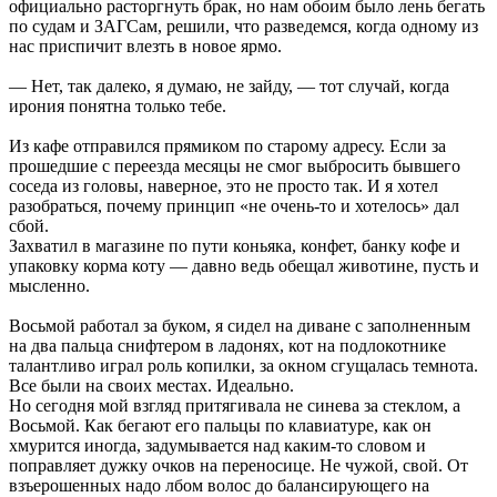
официально расторгнуть брак, но нам обоим было лень бегать
по судам и ЗАГСам, решили, что разведемся, когда одному из
нас приспичит влезть в новое ярмо.
— Нет, так далеко, я думаю, не зайду, — тот случай, когда
ирония понятна только тебе.
Из кафе отправился прямиком по старому адресу. Если за
прошедшие с переезда месяцы не смог выбросить бывшего
соседа из головы, наверное, это не просто так. И я хотел
разобраться, почему принцип «не очень-то и хотелось» дал
сбой.
Захватил в магазине по пути коньяка, конфет, банку кофе и
упаковку корма коту — давно ведь обещал животине, пусть и
мысленно.
Восьмой работал за буком, я сидел на диване с заполненным
на два пальца снифтером в ладонях, кот на подлокотнике
талантливо играл роль копилки, за окном сгущалась темнота.
Все были на своих местах. Идеально.
Но сегодня мой взгляд притягивала не синева за стеклом, а
Восьмой. Как бегают его пальцы по клавиатуре, как он
хмурится иногда, задумывается над каким-то словом и
поправляет дужку очков на переносице. Не чужой, свой. От
взъерошенных надо лбом волос до балансирующего на