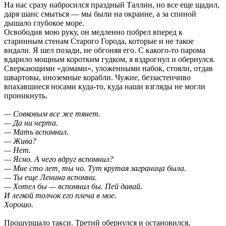
На нас сразу набросился праздный Таллин, но все еще щадил,
даря шанс смыться — мы были на окраине, а за спиной
дышало глубокое море.
Освободив мою руку, он медленно побрел вперед к
старинным стенам Старого Города, которые и не такое
видали. Я шел позади, не обгоняя его. С какого-то парома
вдарило мощным коротким гудком, я вздрогнул и обернулся.
Сверкающими «домами», уложенными набок, стояли, отдав
швартовы, иноземные корабли. Чужие, беззастенчиво
впахавшиеся носами куда-то, куда наши взгляды не могли
проникнуть.
— Совковым все же тянет.
— Да ни черта.
— Мать вспомнил.
— Жива?
— Нет.
— Ясно. А чего вдруг вспомнил?
— Мне сто лет, ты чо. Тут крутая заграница была.
— Ты еще Ленина вспомни.
— Хотел бы — вспомнил бы. Пей давай.
И легкой толчок его плеча в мое.
Хорошо.
Прошуршало такси. Третий обернулся и остановился,