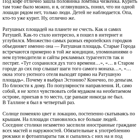
Под кофе отлично зашла половинка ломтика чизкейка. Курить
там тоже было можно, и я, оглянувшись, понял, что ни одной
лошади рядом нет, только люди. Детей не наблюдается. Опа,
кто-то уже курит. Ну, отлично же.
Ратушных площадей на планете не счесть. Как и самих
Ратушей. Как-то стало интересно, я пошел в интернет и
углубился. Множество самых разных европейских городков
объединяет именно она — Ратушная площадь. Старые Города
встречаются примерно в той же кондиции, упоминаниями о
нем путеводители и сайты рекламных турагентств так и
пестрят. «Тут сохранился дух того времени…», «… в Старом
городе до сих пор слышат шаги того самого монаха…», «…
окна этого уютного отеля выходят прямо на Ратушную
площадь». Почему я выбрал Эстонию? Конечно, по деньгам.
По близости к дому. По популярности направления. И, само
собой, я не хотел чувствовать себя мудаком на необитаемом
острове, приехав в то место, где раньше никогда не был.
В Таллине я был в четвертый раз.
Солнце поменяло цвет и локацию, постепенно скатываясь по
крышам. На площади становилось все больше людей.
Соседние столики незаметно заселили иностранные граждане
всех мастей и наружностей. Обязательные к употреблению
рюкзаки и фотоаппараты так и сыпались с них на и под