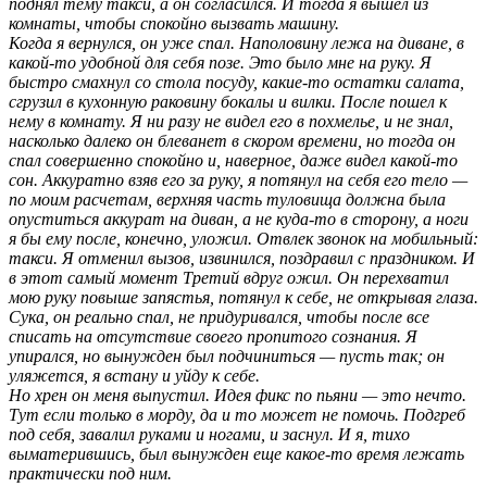
поднял тему такси, а он согласился. И тогда я вышел из
комнаты, чтобы спокойно вызвать машину.
Когда я вернулся, он уже спал. Наполовину лежа на диване, в
какой-то удобной для себя позе. Это было мне на руку. Я
быстро смахнул со стола посуду, какие-то остатки салата,
сгрузил в кухонную раковину бокалы и вилки. После пошел к
нему в комнату. Я ни разу не видел его в похмелье, и не знал,
насколько далеко он блеванет в скором времени, но тогда он
спал совершенно спокойно и, наверное, даже видел какой-то
сон. Аккуратно взяв его за руку, я потянул на себя его тело —
по моим расчетам, верхняя часть туловища должна была
опуститься аккурат на диван, а не куда-то в сторону, а ноги
я бы ему после, конечно, уложил. Отвлек звонок на мобильный:
такси. Я отменил вызов, извинился, поздравил с праздником. И
в этот самый момент Третий вдруг ожил. Он перехватил
мою руку повыше запястья, потянул к себе, не открывая глаза.
Сука, он реально спал, не придуривался, чтобы после все
списать на отсутствие своего пропитого сознания. Я
упирался, но вынужден был подчиниться — пусть так; он
уляжется, я встану и уйду к себе.
Но хрен он меня выпустил. Идея фикс по пьяни — это нечто.
Тут если только в морду, да и то может не помочь. Подгреб
под себя, завалил руками и ногами, и заснул. И я, тихо
выматерившись, был вынужден еще какое-то время лежать
практически под ним.