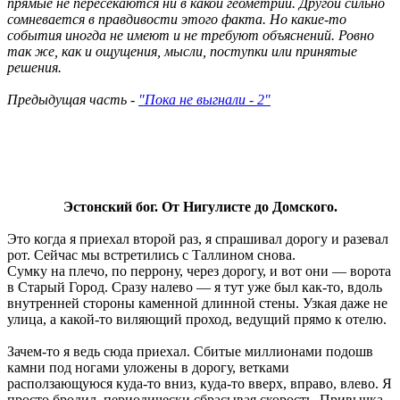
прямые не пересекаются ни в какой геометрии. Другой сильно
сомневается в правдивости этого факта. Но какие-то
события иногда не имеют и не требуют объяснений. Ровно
так же, как и ощущения, мысли, поступки или принятые
решения.
Предыдущая часть -
"Пока не выгнали - 2"
Эстонский бог. От Нигулисте до Домского.
Это когда я приехал второй раз, я спрашивал дорогу и разевал
рот. Сейчас мы встретились с Таллином снова.
Сумку на плечо, по перрону, через дорогу, и вот они — ворота
в Старый Город. Сразу налево — я тут уже был как-то, вдоль
внутренней стороны каменной длинной стены. Узкая даже не
улица, а какой-то виляющий проход, ведущий прямо к отелю.
Зачем-то я ведь сюда приехал. Сбитые миллионами подошв
камни под ногами уложены в дорогу, ветками
расползающуюся куда-то вниз, куда-то вверх, вправо, влево. Я
просто бродил, периодически сбрасывая скорость. Привычка