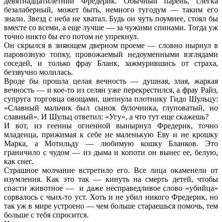
девятнадцатилетний Фредерик. Обычный парень, слегка
безалаберный, может быть, немного тугодум — таким его
знали. Звезд с неба не хватал. Будь он чуть поумнее, стоял бы
вместе со всеми, а еще лучше — за чужими спинами. Тогда уж
точно никто бы его потом не упрекнул.
Он скрылся в зияющем дверном проеме — словно нырнул в
паровозную топку, провожаемый недоуменными взглядами
соседей, и только фрау Бланк, зажмурившись от страха,
беззвучно молилась.
Вроде бы прошла целая вечность — душная, злая, жаркая
вечность — и кое-то из селян уже перекрестился, а фрау Райз,
супруга торговца овощами, шепнула плотнику Гидо Шульцу:
«Славный мальчик был сынок булочника, глуповатый, но
славный». И Шульц ответил: «Угу», а что тут еще скажешь?
И вот, из геенны огненной вынырнул Фредерик, точно
младенца, прижимая к себе не маленькую Еву и не крошку
Марка, а Мотильду — любимую кошку Бланков. Это
граничило с чудом — из дыма и копоти он вынес ее, белую,
как снег.
Страшное молчание встретило его. Все лица окаменели от
изумления. Как это так — кинуть на смерть детей, чтобы
спасти животное — и даже несправедливое слово «убийца»
сорвалось с чьих-то уст. Хоть и не убил никого Фредерик, но
так уж в мире устроено — чем больше стараешься помочь, тем
больше с тебя спросится.