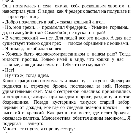
света.
Она потянулась и села, окутав себя роскошным хвостом, и
навострила уши. Я видел, как Фредерик застыл на полушаге и
— простерся ниц.
- Добро пожаловать в рай, - сказал кошачий ангел.
- Но, мои грехи... - промямлил Фредерик. - Уныние, гордыня...
да, и самоубийство? Самоубийц не пускают в рай!
- В человеческий — нет. Для людей все это важно. А для нас
существует только один грех — плохое обращение с кошками.
- Я никогда не обижал кошек.
- Хочешь быть человеком-праведником в нашем раю? Тогда
милости просим. Только имей в виду, что кошки у нас —
главные, а люди им служат... Тебя это не смущает?
- Нет!
- Ну что ж, тогда идем.
Кошка грациозно потянулась и шмыгнула в кусты. Фредерик
поднялся и, отряхнув брюки, последовал за ней. Померк
удивительный свет. Мы с сестренкой опасливо приблизились
и осторожно, замирая при каждом шорохе, раздвинули ветви
боярышника. Позади кустарника тянулся старый забор,
черный от дождей, кое-где со следами зеленой краски — но
высокий и крепкий. Как раз в том месте, где исчез бродяга,
оказалась калитка. Малозаметная, обвитая диким вьюнком... Я
подергал — заперто.
Много лет спустя, я спрошу сестру: