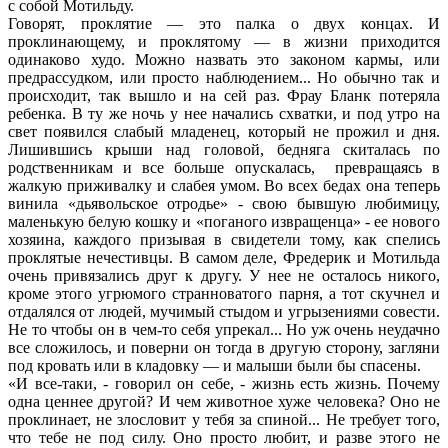
с собой Мотильду.
Говорят, проклятие — это палка о двух концах. И
проклинающему, и проклятому — в жизни приходится
одинаково худо. Можно назвать это законом кармы, или
предрассудком, или просто наблюдением... Но обычно так и
происходит, так вышло и на сей раз. Фрау Бланк потеряла
ребенка. В ту же ночь у нее начались схватки, и под утро на
свет появился слабый младенец, который не прожил и дня.
Лишившись крыши над головой, бедняга скиталась по
родственникам и все больше опускалась, превращаясь в
жалкую приживалку и слабея умом. Во всех бедах она теперь
винила «дьявольское отродье» - свою бывшую любимицу,
маленькую белую кошку и «поганого извращенца» - ее нового
хозяина, каждого призывая в свидетели тому, как спелись
проклятые нечестивцы. В самом деле, Фредерик и Мотильда
очень привязались друг к другу. У нее не осталось никого,
кроме этого угрюмого странноватого парня, а тот скучнел и
отдалялся от людей, мучимый стыдом и угрызениями совести.
Не то чтобы он в чем-то себя упрекал... Но уж очень неудачно
все сложилось, и поверни он тогда в другую сторону, загляни
под кровать или в кладовку — и малыши были бы спасены.
«И все-таки, - говорил он себе, - жизнь есть жизнь. Почему
одна ценнее другой? И чем животное хуже человека? Оно не
проклинает, не злословит у тебя за спиной... Не требует того,
что тебе не под силу. Оно просто любит, и разве этого не