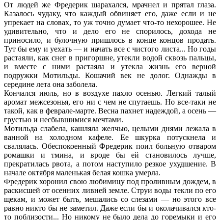
От людей же Фредерик шарахался, мрачнел и прятал глаза.
Казалось чудаку, что каждый обвиняет его, даже если и не
упрекает на словах, то уж точно думает что-то нехорошее. Не
удивительно, что и дело его не спорилось, дохода не
приносило, и булочную пришлось в конце концов продать.
Тут бы ему и уехать — и начать все с чистого листа... Но годы
растаяли, как снег в пригоршне, утекли водой сквозь пальцы,
и вместе с ними растаяла и утекла жизнь его верной
подружки Мотильды. Кошачий век не долог. Однажды в
середине лета она заболела.
Кончался июль, но в воздухе пахло осенью. Легкий талый
аромат межсезонья, его ни с чем не спутаешь. Но все-таки не
такой, как в феврале-марте. Весна пахнет надеждой, а осень —
грустью и несбывшимися мечтами.
Мотильда слабела, кашляла желчью, целыми днями лежала в
ванной на холодном кафеле. Ее шкурка потускнела и
свалялась. Обеспокоенный Фредерик поил больную отваром
ромашки и тмина, и вроде бы ей становилось лучше,
прекратилась рвота, а потом наступило резкое ухудшение. В
начале октября маленькая белая кошка умерла.
Фредерик хоронил свою любимицу под проливным дождем, в
раскисшей от осенних ливней земле. Струи воды текли по его
щекам, и может быть, мешались со слезами — но этого все
равно никто бы не заметил. Даже если бы и околачивался кто-
то поблизости... Но никому не было дела до горемыки и его