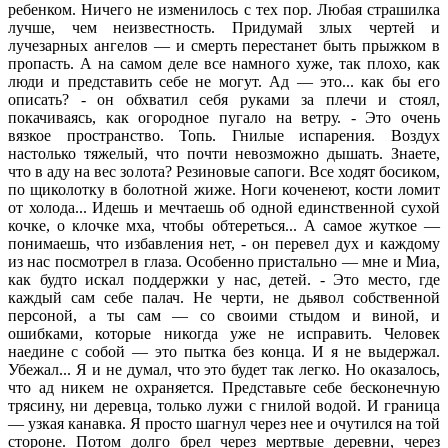
ребенком. Ничего не изменилось с тех пор. Любая страшилка
лучше, чем неизвестность. Придумай злых чертей и
лучезарных ангелов — и смерть перестанет быть прыжком в
пропасть. А на самом деле все намного хуже, так плохо, как
люди и представить себе не могут. Ад — это... как бы его
описать? - он обхватил себя руками за плечи и стоял,
покачиваясь, как огородное пугало на ветру. - Это очень
вязкое пространство. Топь. Гнилые испарения. Воздух
настолько тяжелый, что почти невозможно дышать. Знаете,
что в аду на вес золота? Резиновые сапоги. Все ходят босиком,
по щиколотку в болотной жиже. Ноги коченеют, кости ломит
от холода... Идешь и мечтаешь об одной единственной сухой
кочке, о клочке мха, чтобы обтереться... А самое жуткое —
понимаешь, что избавления нет, - он перевел дух и каждому
из нас посмотрел в глаза. Особенно пристально — мне и Миа,
как будто искал поддержки у нас, детей. - Это место, где
каждый сам себе палач. Не черти, не дьявол собственной
персоной, а ты сам — со своими стыдом и виной, и
ошибками, которые никогда уже не исправить. Человек
наедине с собой — это пытка без конца. И я не выдержал.
Убежал... Я и не думал, что это будет так легко. Но оказалось,
что ад никем не охраняется. Представьте себе бесконечную
трясину, ни деревца, только лужи с гнилой водой. И граница
— узкая канавка. Я просто шагнул через нее и очутился на той
стороне. Потом долго брел через мертвые деревни, через