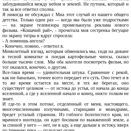
заблудившийся между небом и землей. Не путник, который и
так за все ответил сполна.
Я никогда не обсуждал с Миа этот случай из нашего общего
детства. Только один раз — когда мы были уже подростками
— на экране телевизора промелькнула реклама нового
фильма. «Кошачий рай», - прочитала моя сестренка бегущие
по экрану титры и вдруг спросила:
- А помнишь ангела?
- Конечно, помню, - ответил я.
Мимолетный взгляд, которым обменялись мы, сидя на диване
в тесной комнатке и поедая картофельные чипсы, сказал
больше тысячи слов. Мы оба захотели посмотреть фильм, но
тот оказался, конечно, о другом.
Все-таки время — удивительная штука. Сравнение с рекой,
как ни банально, точнее всего передает его суть. Оно течет и в
то же время остается на месте, в тех же берегах, оно
существует целиком — от истока до устья, от начала до конца
вселенной, а где у вселенной начало и конец, никто толком не
знает.
И где-то в этом потоке, отделенный от меня, настоящего,
многочисленными излучинами, старицами и меандрами,
бредет усталый странник. Из гиблого болотистого края, из
мрачного ниоткуда, он идет босиком по выжженной земле, а
за спиной у него — нет, не в аду, а еще дальше к истоку, вверх
по течению реки — полыхает огонь.