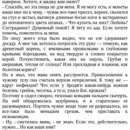
наверное. Хотите, я закажу вам омлет?
- Спасибо, но эта пища не для меня. Я не могу есть, и монеты
ваши мне ни к чему, - чужак все-таки присел, вернее, свалился
на стул и застыл, вытянув длинные босые ноги в застиранных
до непонятного цвета штанах. - Что купить на них? Любовь?
Сострадание? Душевный покой? Я бегу из ада. Если хотите
помочь, помолитесь за меня.
По лицу моего отца было видно, что он еле сдерживает
досаду. А мне так хотелось потрогать эту руку — темную, как
древесный корень, с земляными прожилками и глубокими
кривыми бороздками, на вид твердую и словно покрытую
корой. Почувствовать, какая она на ощупь. Грубая и
шершавая, теплая от солнца? Или прохладная и влажная, как
болотная коряга?
Но я знал, что мама опять расстроится. Прикосновение к
чужому телу она считала верхом неприличия. К тому же —
вдруг инфекция? Что если у бродяги какая-нибудь кожная
болезнь: грибок, чесотка, а то и, упаси Бог, проказа?
Поэтому я сидел смирно, тихонько ковыряя пальцем скатерть.
На ней обнаружилась зазубринка, и я старательно ее
расковыривал. Портить чужие вещи тоже не разрешалось, но
все-таки было меньшим грехом, чем приставать к
незнакомцам.
- Ну, - смутилась мама, - не знаю. Если это, действительно,
нужно... Но как ваше имя?