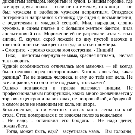
диковатым взглядом, небритый и худой. В нашем городке, где
все друг друга знали — если не по именам, то в лицо — он
был чужаком и вдобавок чужаком неприятным. Огляделся
потерянно и направился к столику, где сидел я, восьмилетний,
с родителями и младшей сестрой. Миа, нарядная, словно
куколка, в синем платье и с большим желтым бантом, пила
апельсиновый сок. Мороженое ей не разрешали из-за частых
ангин. Я, скучая, скреб ложкой по дну пустой вазочки в
тщетной попытке выскрести оттуда остатки пломбира.
- Смотрите, - громко сказала моя сестренка. - Нищий!
- Тихо, - шепотом одернула ее мама, краснея пятнами, - нельзя
так говорить.
Чудной особенностью отличалась моя мамочка — ей всегда
было неловко перед посторонними. Хотя казалось бы, какая
разница? Ты не знаешь человека, и ему до тебя нет дела. Не
все ли равно, что он о тебе подумает, что скажет?
Однако незнакомец и правда выглядел нищим. Не
профессиональным побирушкой, каких много околачивается у
торговых центров и на вокзалах, не попрошайкой, а бродягой,
в самом деле не имеющим ни кола, ни двора.
Безжизненная, в пигментных пятнах кисть легла на край
стола. Отец поморщился и со вздохом полез за кошельком.
- Не надо, - остановил его бродяга. - Не надо денег,
пожалуйста.
- Тогда, может быть, еды? - засуетилась мама. - Вы голодны,