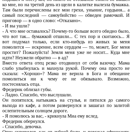
ко мне, но на третий день из щели в калитке вылезла бумажка.
Там были перечислены все мои грехи, уныние, гордыня... а
самый последний — самоубийство — обведен рамочкой. И
приговор — в одно слово: «Отказано».
- И вы ушли?
- А что мне оставалось? Почему-то больше всего обидно было,
что вот так... бумажкой отшили... С тех пор и скитаюсь... Я
вот подумал только, если кто-нибудь из живых за меня
помолится — искренне, всем сердцем — то, может, Бог меня
простит? Пожалуйста! Земля меня уже не носит... Куда мне
идти? Неужели обратно — в ад?
Вместо ответа отец резко отодвинул от себя вазочку. Мама
слабо улыбнулась и махнула рукой. Почему она просто не
сказала: «Хорошо»? Мама не верила в Бога и обещание
помолиться ни к чему ее не обязывало. Возможно,
постеснялась отца.
Фредерик облизал губы.
- Ладно. Спасибо, что выслушали.
Он попятился, натыкаясь на стулья, и пятился до самого
выхода из кафе, а потом развернулся и зашагал по залитой
ослепительным солнцем дороге.
- Я помолюсь за вас, - крикнула Миа ему вслед.
Фредерик обернулся.
- Спасибо, девочка.
Отец скривился, как от зубной боли, и помахал официанту,