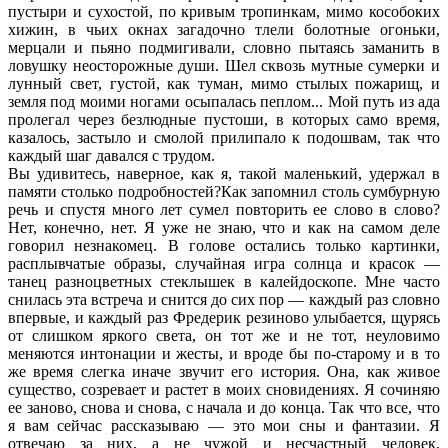
пустыри и сухостой, по кривым тропинкам, мимо кособоких
хижин, в чьих окнах загадочно тлели болотные огоньки,
мерцали и пьяно подмигивали, словно пытаясь заманить в
ловушку неосторожные души. Шел сквозь мутные сумерки и
лунный свет, густой, как туман, мимо стылых пожарищ, и
земля под моими ногами осыпалась пеплом... Мой путь из ада
пролегал через безлюдные пустоши, в которых само время,
казалось, застыло и смолой прилипало к подошвам, так что
каждый шаг давался с трудом.
Вы удивитесь, наверное, как я, такой маленький, удержал в
памяти столько подробностей?Как запомнил столь сумбурную
речь и спустя много лет сумел повторить ее слово в слово?
Нет, конечно, нет. Я уже не знаю, что и как на самом деле
говорил незнакомец. В голове остались только картинки,
расплывчатые образы, случайная игра солнца и красок —
танец разноцветных стеклышек в калейдоскопе. Мне часто
снилась эта встреча и снится до сих пор — каждый раз словно
впервые, и каждый раз Фредерик резиново улыбается, щурясь
от слишком яркого света, он тот же и не тот, неуловимо
меняются интонации и жесты, и вроде бы по-старому и в то
же время слегка иначе звучит его история. Она, как живое
существо, созревает и растет в моих сновидениях. Я сочиняю
ее заново, снова и снова, с начала и до конца. Так что все, что
я вам сейчас рассказываю — это мои сны и фантазии. Я
отвечаю за них, а не чужой и несчастный человек,