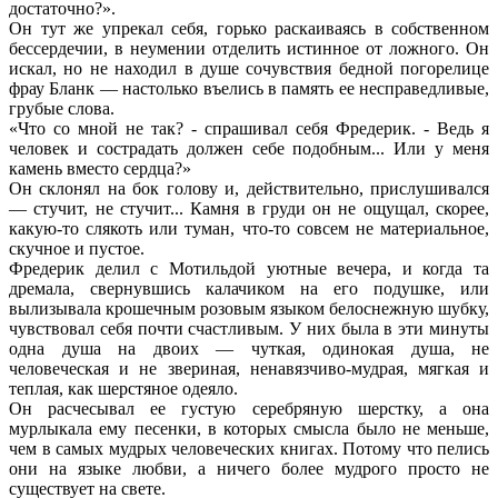
достаточно?».
Он тут же упрекал себя, горько раскаиваясь в собственном
бессердечии, в неумении отделить истинное от ложного. Он
искал, но не находил в душе сочувствия бедной погорелице
фрау Бланк — настолько въелись в память ее несправедливые,
грубые слова.
«Что со мной не так? - спрашивал себя Фредерик. - Ведь я
человек и сострадать должен себе подобным... Или у меня
камень вместо сердца?»
Он склонял на бок голову и, действительно, прислушивался
— стучит, не стучит... Камня в груди он не ощущал, скорее,
какую-то слякоть или туман, что-то совсем не материальное,
скучное и пустое.
Фредерик делил с Мотильдой уютные вечера, и когда та
дремала, свернувшись калачиком на его подушке, или
вылизывала крошечным розовым языком белоснежную шубку,
чувствовал себя почти счастливым. У них была в эти минуты
одна душа на двоих — чуткая, одинокая душа, не
человеческая и не звериная, ненавязчиво-мудрая, мягкая и
теплая, как шерстяное одеяло.
Он расчесывал ее густую серебряную шерстку, а она
мурлыкала ему песенки, в которых смысла было не меньше,
чем в самых мудрых человеческих книгах. Потому что пелись
они на языке любви, а ничего более мудрого просто не
существует на свете.