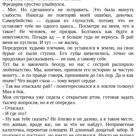
Фредерик грустно улыбнулся.
- Мог. Но сделанного не исправить. Это была минута
слабости. Никогда не повторяй моей ошибки, девочка.
Самоубийство — худшая из глупостей, потому что не
оставляет тебе ни одного шанса... Посмотри на меня, что я
такое? Не человек, не призрак. Болтаюсь как будто в
невесомости. Позади ад — я больше туда не вернусь. В рай
меня не пустили. И тут — не жилец.
Передернув худыми плечами, он уставился в землю, на свои
бурые от пыли ступни. Его губы шевелились, точно он
продолжал рассказывать — не нам, а самому себе.
Тут бы и закончить беседу, но нас с сестрой распирало
любопытство. Мы, конечно, приняли его историю за чистую
монету... и по правде говоря, принимаем до сих пор. Да и как
иначе? Что видят глаза — тому верит сердце.
- Так вы отыскали рай? - поинтересовался я и локтем толкнул
Миа в бок.
Моя сестричка уже сидела с открытым ртом, готовая задать
тысячу вопросов, но я ее опередил.
- Отыскал.
- И где это?
- Ну как тебе сказать? Не близко и не далеко, а в таком месте,
что живые, вроде вас, ни за что не найдут. Неприметная
калиточка, перевитая плющем. И длинный дощатый забор. Я
подошел и постучал, но никто не отозвался. Никто не вышел