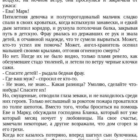
ужаса:
- Ева! Марк!
Пятилетняя девочка и полуторогодовалый мальчик сладко
спали в своих кроватках, когда вспыхнули занавески, и едкий
дым затопил коридор, и рухнула потолочная балка, закрывая
путь в детскую. Фрау рвалась из державших ее рук и звала
детей, в отчаянной надежде, что те сумели вырваться. Может,
кто-то успел им помочь? Может, ангел-хранитель осенил
малышей своими крылами, отгоняя огненную смерть?
Но нет. Нигде их не было видно, только пламя ревело, как
обезумевшее стадо тюленей, и летели по ветру черные клочки
сажи.
- Спасите детей! - рыдала бедная фрау.
- Где ваш муж? - спросил ее кто-то.
- Не знаю, не знаю... Какая разница? Умоляю, сделайте что-
нибудь! Спасите их!
Но, смущенные, отводили глаза зеваки, и не находилось среди
них героев. Только неслышный за рокотом пожара прокатился
по толпе шепоток. Вместо того, чтобы броситься на помощь
Еве и Марку, обсуждали господина Бланка, который вот уже
который месяц ночует у любовницы. На свое счастье,
замечали некоторые, а другие возражали, что дом сгорел за
его грехи.
Когда все казалось потеряно, вперед шагнул сын булочника,