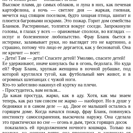
Высокое пламя, до самых облаков, и луна в них, как печеная
картофелина, а ночь — светлее дня — жаркая, гневная,
мечется над спящим поселком, будто хищная птица, шипит и
плюется багровыми искрами. Это пожар. Горит дом семейства
Бланков. Растерянные, толпятся вокруг соседи. Запрокинули
головы, в глазах у всех — оранжевые сполохи, во взглядах —
испуг и болезненное любопытство. Фрау Бланк бьется в
истерике, заламывает руки, но выглядит это не картинно, а
страшно, потому что лицо ее дергается, как у бесноватой. Она
не кричит — воет:
- Дети! Там — дети! Спасите детей! Умоляю, спасите детей!
Ее удерживают, иначе кинулась бы в огонь, бедолага. Но куда
ей? Фрау Бланк, хрупкая женщина в ночной рубашке, под
которой круглился тугой, как футбольный мяч живот, и в
огромных шлепанцах с чужой ноги.
Кто-то заботливо накинул ей куртку на плечи.
- Простудитесь, вам нельзя...
Да какая простуда, жарко, как в аду. Хотя, как мы знаем
теперь, как раз там совсем не жарко — наоборот. Но в душе у
бедняжки и в самом деле — ад. Двое ее малышей остались в
горящем доме. Когда начался пожар, фрау Бланк, повинуясь
инстинкту самосохранения, выскочила наружу. Она сделала
это практически во сне — огонь и дым, треск горящих досок
показались ей продолжением ночного кошмара. Только на
воздухе, на ночном ветру, она проснулась и закричала от