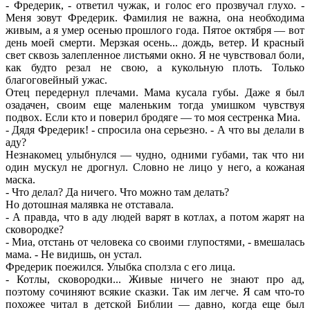
- Фредерик, - ответил чужак, и голос его прозвучал глухо. -
Меня зовут Фредерик. Фамилия не важна, она необходима
живым, а я умер осенью прошлого года. Пятое октября — вот
день моей смерти. Мерзкая осень... дождь, ветер. И красный
свет сквозь залепленное листьями окно. Я не чувствовал боли,
как будто резал не свою, а кукольную плоть. Только
благоговейный ужас.
Отец передернул плечами. Мама кусала губы. Даже я был
озадачен, своим еще маленьким тогда умишком чувствуя
подвох. Если кто и поверил бродяге — то моя сестренка Миа.
- Дядя Фредерик! - спросила она серьезно. - А что вы делали в
аду?
Незнакомец улыбнулся — чудно, одними губами, так что ни
один мускул не дрогнул. Словно не лицо у него, а кожаная
маска.
- Что делал? Да ничего. Что можно там делать?
Но дотошная малявка не отставала.
- А правда, что в аду людей варят в котлах, а потом жарят на
сковородке?
- Миа, отстань от человека со своими глупостями, - вмешалась
мама. - Не видишь, он устал.
Фредерик поежился. Улыбка сползла с его лица.
- Котлы, сковородки... Живые ничего не знают про ад,
поэтому сочиняют всякие сказки. Так им легче. Я сам что-то
похожее читал в детской Библии — давно, когда еще был