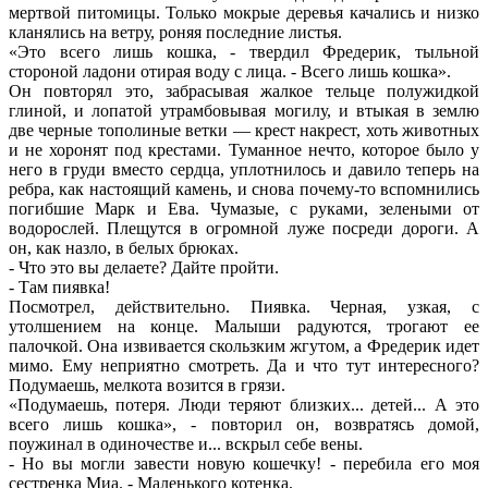
мертвой питомицы. Только мокрые деревья качались и низко
кланялись на ветру, роняя последние листья.
«Это всего лишь кошка, - твердил Фредерик, тыльной
стороной ладони отирая воду с лица. - Всего лишь кошка».
Он повторял это, забрасывая жалкое тельце полужидкой
глиной, и лопатой утрамбовывая могилу, и втыкая в землю
две черные тополиные ветки — крест накрест, хоть животных
и не хоронят под крестами. Туманное нечто, которое было у
него в груди вместо сердца, уплотнилось и давило теперь на
ребра, как настоящий камень, и снова почему-то вспомнились
погибшие Марк и Ева. Чумазые, с руками, зелеными от
водорослей. Плещутся в огромной луже посреди дороги. А
он, как назло, в белых брюках.
- Что это вы делаете? Дайте пройти.
- Там пиявка!
Посмотрел, действительно. Пиявка. Черная, узкая, с
утолшением на конце. Малыши радуются, трогают ее
палочкой. Она извивается скользким жгутом, а Фредерик идет
мимо. Ему неприятно смотреть. Да и что тут интересного?
Подумаешь, мелкота возится в грязи.
«Подумаешь, потеря. Люди теряют близких... детей... А это
всего лишь кошка», - повторил он, возвратясь домой,
поужинал в одиночестве и... вскрыл себе вены.
- Но вы могли завести новую кошечку! - перебила его моя
сестренка Миа. - Маленького котенка.