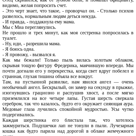
видимо, желая попросить счет.
- Это черт знает, что такое, - проворчал он. - Столько психов
развелось, нормальным людям деться некуда.
- И правда, - поддакнула ему мама.
Мы с Миа переглянулись.
Не прошло и трех минут, как моя сестренка попросилась в
туалет.
- Ну, иди, - разрешила мама.
- Я боюсь одна.
- Я провожу, - вызвался я.
Как мы бежали! Только пыль вилась золотым облаком,
скрывая тощую фигуру Фредерика, маячившую впереди. Мы
почти догнали его у перекрестка, когда свет вдруг побелел и
странная, глухая тишина объяла все вокруг.
Там, на пустынной развилке, нам явился ангел — очень
необычный ангел. Бескрылый, он замер на секунду в прыжке,
изогнувшись грациозно и распушив хвост, а после мягко
приземлился на все четыре лапы. Густая шерсть сверкала
серебром, так что казалось, будто его окружает сияющая аура.
Медовые глаза лучились спокойной мудростью. Усы чутко
подергивались.
Каждая шерстинка его блистала так, что хотелось
зажмуриться. Подушечки лап не тонули в пыли. Лучезарная
кошка как будто парила над дорогой в облаке жемчужного