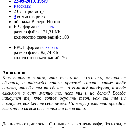
22-09-2019, 19:49
Рассказы
2 071 просмотр
9
комментариев
обложка Валери Нортон
FB2 формат
Скачать
размер файла 131,31 Kb
количество cкачиваний: 103
EPUB формат
Скачать
размер файла 82,74 Kb
количество cкачиваний: 76
Аннотация
Кто виноват в том, что жизнь не сложилась, мечты не
сбылись, а надежды пошли прахом? Никто, кроме тебя
самого, что бы ты ни сделал... А если всё наоборот, и тебе
вменяют в вину именно то, чего ты и не делал? Всегда
найдутся те, кто готов осудить тебя, как бы ты ни
поступил, как бы ты себя не вёл. Но кому нужна эта правда и
есть ли на самом деле в чём-то твоя вина?
Давно это случилось... Он вышел к летнему кафе, босиком, с