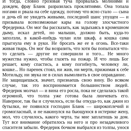
И тогда, словно грозовая туча прорвалась молниями и
дождем, фрау Бланк разразилась проклятиями. Она топала
ногами и рвала на себе одежду, потому что ясно стало — сына
и дочь ей не увидеть живыми, последний шанс упущен — и
призывала всевозможные кары на голову злосчастного
Фредерика. Он мог бы рассказать, как задыхаясь в кромешном
дыму, искал детей, но малыши, должно быть, куда-то
заползли, в какой-нибудь чулан или шкаф, а кошка сама
прыгнула ему в руки. Не бросать же ее в огонь. Все-таки
живая тварь. Он мог бы возразить, что хотя бы попытался что-
то сделать — другие не совершили и того... Не много
мужества нужно, чтобы глазеть на пожар. И что лишь Бог
решает, кому спастись, а кому погибнуть, человеку ли,
кошке... Но паренек стоял, ни жив, ни мертв, прижимая к себе
Мотильду, ни звука не в силах вымолвить в свое оправдание.
Не защищаешься, значит, признаешь свою вину. Во всяком
случае, так это воспринимается большинством людей.
Фредерик молчал — и вина его росла, пока не сделалась такой
огромной, что толпа уже готова была линчевать его.
Наверное, так бы и случилось, если бы откуда-то, как джин из
бутылки, не появился господин Бланк — широкоплечий и
громогласный, и не накинулся на бьющуюся в истерике жену,
мол, что случилось, какого черта, ты мне заплатишь за дом.
Тут все внимание обратилось на него и про незадачливого
спасителя забыли. Фредерик бочком выбрался из толпы, унося