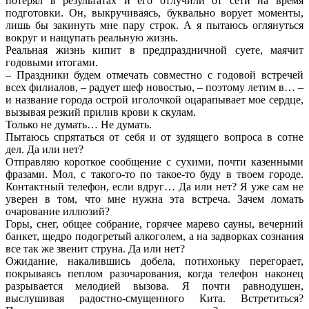
потерял в результатах и его отлучили от сети на время
подготовки. Он, выкручиваясь, буквально ворует моменты,
лишь бы закинуть мне пару строк. А я пытаюсь оглянуться
вокруг и нащупать реальную жизнь.
Реальная жизнь кипит в предпраздничной суете, маячит
годовыми итогами.
– Праздники будем отмечать совместно с годовой встречей
всех филиалов, – радует шеф новостью, – поэтому летим в… –
и название города острой иголочкой оцарапывает мое сердце,
вызывая резкий прилив крови к скулам.
Только не думать… Не думать.
Пытаюсь спрятаться от себя и от зудящего вопроса в сотне
дел. Да или нет?
Отправляю короткое сообщение с сухими, почти казенными
фразами. Мол, с такого-то по такое-то буду в твоем городе.
Контактный телефон, если вдруг… Да или нет? Я уже сам не
уверен в том, что мне нужна эта встреча. Зачем ломать
очарование иллюзий?
Горы, снег, общее собрание, горячее марево сауны, вечерний
банкет, щедро подогретый алкоголем, а на задворках сознания
все так же звенит струна. Да или нет?
Ожидание, накалившись добела, потихоньку перегорает,
покрываясь пеплом разочарования, когда телефон наконец
разрывается мелодией вызова. Я почти равнодушен,
выслушивая радостно-смущенного Кита. Встретиться?