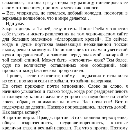
сложилось, что она сразу стерла эту разницу, нивелировав ее
своим отношением, принимая меня как равного.
– Все, упорхнула, не печалься, добрый молодец, посмотри в
зеркальце волшебное, что в мире делается…
– Иди уже.
Закрыв дверь за Ташей, лезу в сеть. После Глеба я запретил
себе гулять и искать развлечения на том черно-красном сайте
для больших мальчиков «благородных кровей». Но сейчас,
когда в душе поутихла завывающая неожиданной тоской
вьюга, решаю заглянуть. Почистив ящик от спама и увесистой
кучки предложений, я зависаю перед знакомой аватаркой с
той самой спиной. Может быть, «поточить» язык? Тем более,
судя по количеству оставленных мне сообщений, мой
прошлый заход был весьма продуктивен.
– Привет, – если не ответит, пойму – подразнил и испарился
из сети, про меня если не забыли, то забили наверняка.
Но ответ приходит почти мгновенно. Слово за слово, я
начинаю улыбаться и только тогда, когда рот раздирает зевота
и головушку клонит желание устроиться поудобнее на сгибе
локтя, обращаю внимание на время. Час ночи епт! Вот и
подежурил до девяти. Наскоро попрощавшись, плетусь домой.
Как завтра встану?
Я против вирта. Правда, против. Это сплошная нервотрепка,
общая вздрюченность, неудовлетворенность, красные
кроличьи глаза и вечный недосып. Так что я против. Поэтому