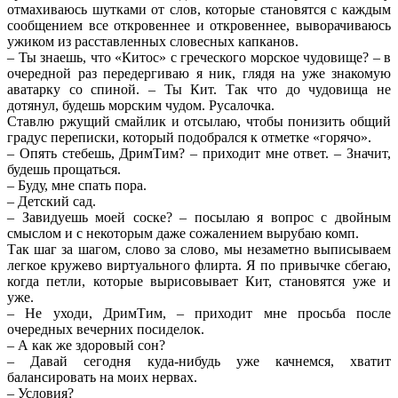
отмахиваюсь шутками от слов, которые становятся с каждым
сообщением все откровеннее и откровеннее, выворачиваюсь
ужиком из расставленных словесных капканов.
– Ты знаешь, что «Китос» с греческого морское чудовище? – в
очередной раз передергиваю я ник, глядя на уже знакомую
аватарку со спиной. – Ты Кит. Так что до чудовища не
дотянул, будешь морским чудом. Русалочка.
Ставлю ржущий смайлик и отсылаю, чтобы понизить общий
градус переписки, который подобрался к отметке «горячо».
– Опять стебешь, ДримТим? – приходит мне ответ. – Значит,
будешь прощаться.
– Буду, мне спать пора.
– Детский сад.
– Завидуешь моей соске? – посылаю я вопрос с двойным
смыслом и с некоторым даже сожалением вырубаю комп.
Так шаг за шагом, слово за слово, мы незаметно выписываем
легкое кружево виртуального флирта. Я по привычке сбегаю,
когда петли, которые вырисовывает Кит, становятся уже и
уже.
– Не уходи, ДримТим, – приходит мне просьба после
очередных вечерних посиделок.
– А как же здоровый сон?
– Давай сегодня куда-нибудь уже качнемся, хватит
балансировать на моих нервах.
– Условия?