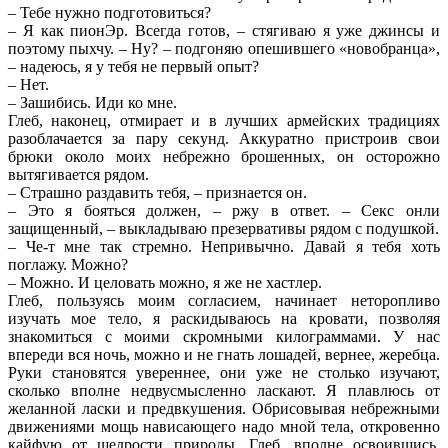
– Тебе нужно подготовиться?
– Я как пионЭр. Всегда готов, – стягиваю я уже джинсы и
поэтому пыхчу. – Ну? – подгоняю опешившего «новобранца»,
– надеюсь, я у тебя не первый опыт?
– Нет.
– Зашибись. Иди ко мне.
Глеб, наконец, отмирает и в лучших армейских традициях
разоблачается за пару секунд. Аккуратно пристроив свои
брюки около моих небрежно брошенных, он осторожно
вытягивается рядом.
– Страшно раздавить тебя, – признается он.
– Это я бояться должен, – ржу в ответ. – Секс онли
защищенный, – выкладываю презервативы рядом с подушкой.
– Че-т мне так стремно. Непривычно. Давай я тебя хоть
поглажу. Можно?
– Можно. И целовать можно, я же не хастлер.
Глеб, пользуясь моим согласием, начинает неторопливо
изучать мое тело, я раскидываюсь на кровати, позволяя
знакомиться с моими скромными килограммами. У нас
впереди вся ночь, можно и не гнать лошадей, вернее, жеребца.
Руки становятся увереннее, они уже не столько изучают,
сколько вполне недвусмысленно ласкают. Я плавлюсь от
желанной ласки и предвкушения. Обрисовывая небрежными
движениями мощь нависающего надо мной тела, откровенно
кайфую от щедрости природы. Глеб, вполне освоившись,