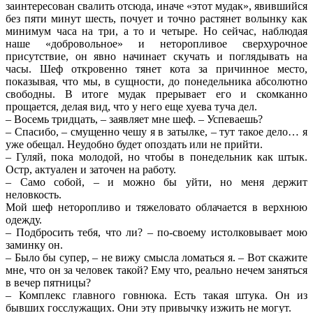
заинтересован свалить отсюда, иначе «этот мудак», явившийся
без пяти минут шесть, почует и точно растянет волынку как
минимум часа на три, а то и четыре. Но сейчас, наблюдая
наше «добровольное» и неторопливое сверхурочное
присутствие, он явно начинает скучать и поглядывать на
часы. Шеф откровенно тянет кота за причинное место,
показывая, что мы, в сущности, до понедельника абсолютно
свободны. В итоге мудак прерывает его и скомканно
прощается, делая вид, что у него еще хуева туча дел.
– Восемь тридцать, – заявляет мне шеф. – Успеваешь?
– Спасибо, – смущенно чешу я в затылке, – тут такое дело… я
уже обещал. Неудобно будет опоздать или не прийти.
– Гуляй, пока молодой, но чтобы в понедельник как штык.
Остр, актуален и заточен на работу.
– Само собой, – и можно бы уйти, но меня держит
неловкость.
Мой шеф неторопливо и тяжеловато облачается в верхнюю
одежду.
– Подбросить тебя, что ли? – по-своему истолковывает мою
заминку он.
– Было бы супер, – не вижу смысла ломаться я. – Вот скажите
мне, что он за человек такой? Ему что, реально нечем заняться
в вечер пятницы?
– Комплекс главного говнюка. Есть такая штука. Он из
бывших госслужащих. Они эту привычку изжить не могут.