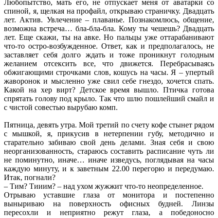
Любопытство, мать его, не отпускает меня от аватарки со
спиной, я, щелкая на профайл, открываю страничку. Двадцать
лет. Актив. Увлечение – плаванье. Познакомлюсь, общение,
возможна встреча… бла-бла-бла. Кому ты чешешь? Двадцать
лет. Еще скажи, ты на авке. Но пальцы уже оттарабанивают
что-то остро-возбужденное. Ответ, как и предполагалось, не
заставляет себя долго ждать и тоже проникнут голодным
желанием отсексить все, что движется. Перебрасываясь
обжигающими строчками слов, кошусь на часы. Я – упертый
жаворонок и мысленно уже свил себе гнездо, хочется спать.
Какой на хер вирт? Детское время вышло. Птичка готова
спрятать голову под крыло. Так что шлю пошлейший смайл и
с чистой совестью вырубаю комп.
Пятница, девять утра. Мой третий по счету кофе стынет рядом
с мышкой, я, прикусив в нетерпении губу, методично и
старательно забиваю свой день делами. Зная себя и свою
неорганизованность, стараюсь составить расписание чуть ли
не поминутно, иначе… иначе изведусь, поглядывая на часы
каждую минуту, и к заветным 22.00 перегорю и передумаю.
Итак, погнали?
– Тим? Тииим? – над ухом жужжит что-то неопределенное.
Отрываю уставшие глаза от монитора и постепенно
выныриваю на поверхность офисных будней. Линзы
пересохли и неприятно режут глаза, а победоносно