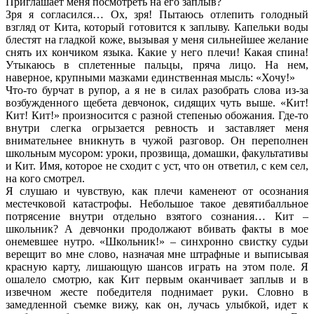
Приглашает меня посмотреть на его заплыв?
Зря я согласился… Ох, зря! Пытаюсь отлепить голодный
взгляд от Кита, который готовится к заплыву. Капельки воды
блестят на гладкой коже, вызывая у меня сильнейшее желание
снять их кончиком языка. Какие у него плечи! Какая спина!
Утыкаюсь в сплетенные пальцы, пряча лицо. На нем,
наверное, крупными мазками единственная мысль: «Хочу!»
Что-то бурчат в рупор, а я не в силах разобрать слова из-за
возбужденного щебета девчонок, сидящих чуть выше. «Кит!
Кит! Кит!» произносится с разной степенью обожания. Где-то
внутри слегка огрызается ревность и заставляет меня
внимательнее вникнуть в чужой разговор. Он переполнен
школьным мусором: уроки, прозвища, домашки, факультативы
и Кит. Имя, которое не сходит с уст, что он ответил, с кем сел,
на кого смотрел.
Я слушаю и чувствую, как плечи каменеют от осознания
местечковой катастрофы. Небольшое такое девятибалльное
потрясение внутри отдельно взятого сознания… Кит –
школьник? А девчонки продолжают вбивать факты в мое
онемевшее нутро. «Школьник!» – синхронно свистку судьи
верещит во мне слово, назначая мне штрафные и выписывая
красную карту, лишающую шансов играть на этом поле. Я
ошалело смотрю, как Кит первым оканчивает заплыв и в
извечном жесте победителя поднимает руки. Словно в
замедленной съемке вижу, как он, лучась улыбкой, идет к