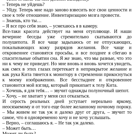
– Теперь не уйдешь?
– Уйду. Теперь мне надо заново взвесить все свои ценности и
свое к тебе отношение. Инвентаризацию мозга провести.
– Знаешь, кто ты…
– Я все про себя знаю, – усмехаюсь я в камеру.
Все-таки красота действует на меня отупляюще. И наши
вечерние беседы уже стремительно скатываются до
полушепота. Я все чаще задыхаюсь от не отпускающих,
покалывающих кожу разрядов желания. Все чаще и
откровеннее становятся просьбы, и все позднее я сбегаю в
спасительные объятии сна. Я же знаю, что мы разные, что это
ни к чему не приведет. Но мне вновь и вновь хочется увидеть,
как смех в этих глазах перетекает в неприкрытое желание и
как рука Кита тянется к монитору в стремлении прикоснуться
к моему изображению. Все бесстыднее и откровеннее
становится мой взгляд, который прикипает к телу Кита.
– Хочешь, я для тебя… – звучит однажды полуночный шепот.
– Хочу, – не хватает у меня сил отказаться.
И серость реальных дней уступает нереально яркому,
неосязаемому и от того еще более желанному ночному пороку.
– Мы живем не так уж и далеко друг от друга, – звучит то
самое, что я одновременно хочу и не хочу услышать.
– Верно, – соглашаюсь я. – Не так уж далеко.
– Может быть…
Может ли быть?