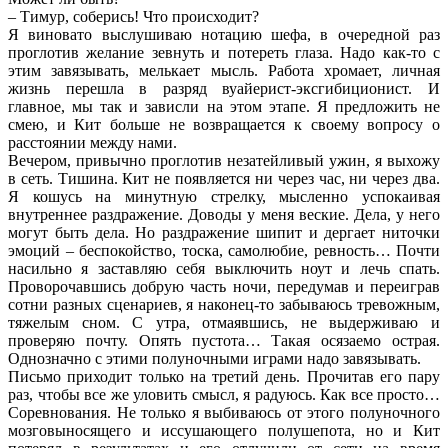
– Тимур, соберись! Что происходит?
Я виновато выслушиваю нотацию шефа, в очередной раз
проглотив желание зевнуть и потереть глаза. Надо как-то с
этим завязывать, мелькает мысль. Работа хромает, личная
жизнь перешла в разряд вуайерист-эксгибиционист. И
главное, мы так и зависли на этом этапе. Я предложить не
смею, и Кит больше не возвращается к своему вопросу о
расстоянии между нами.
Вечером, привычно проглотив незатейливый ужин, я выхожу
в сеть. Тишина. Кит не появляется ни через час, ни через два.
Я кошусь на минутную стрелку, мысленно успокаивая
внутреннее раздражение. Доводы у меня веские. Дела, у него
могут быть дела. Но раздражение шипит и дергает ниточки
эмоций – беспокойство, тоска, самолюбие, ревность… Почти
насильно я заставляю себя выключить ноут и лечь спать.
Проворочавшись добрую часть ночи, передумав и переиграв
сотни разных сценариев, я наконец-то забываюсь тревожным,
тяжелым сном. С утра, отмаявшись, не выдерживаю и
проверяю почту. Опять пустота… Такая осязаемо острая.
Однозначно с этими полуночными играми надо завязывать.
Письмо приходит только на третий день. Прочитав его пару
раз, чтобы все же уловить смысл, я радуюсь. Как все просто…
Соревнования. Не только я выбиваюсь от этого полуночного
мозговыносящего и иссушающего полушепота, но и Кит