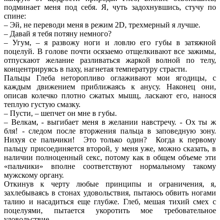
подминает меня под себя. Я, чуть задохнувшись, стучу по
спине:
– Эй, не переводи меня в режим 2D, трехмерный я лучше.
– Давай я тебя потяну немного?
– Угум, – я развожу ноги и ловлю его губы в затяжной
поцелуй. В голове почти осязаемо отщелкивают все зажимы,
отпускают желание разливаться жаркой волной по телу,
концентрируясь в паху, нагнетая температуру страсти.
Пальцы Глеба неторопливо оглаживают мои ягодицы, с
каждым движением приближаясь к анусу. Наконец они,
описав колечко плотно сжатых мышц, ласкают его, нанося
теплую густую смазку.
– Пусти, – шепчет он мне в губы.
– Велкам, - выгибает меня в желании навстречу. - Ох ты ж
бля! - следом после вторжения пальца в заповедную зону.
Нихуя се пальчики! Это только один? Когда к первому
пальцу присоединяется второй, у меня уже, можно сказать, в
наличии полноценный секс, потому как в общем объеме эти
«пальчики» вполне соответствуют нормальному такому
мужскому органу.
Откинув к черту любые принципы и ограничения, я,
захлебываясь в стонах удовольствия, пытаюсь обвить ногами
талию и насадиться еще глубже. Глеб, мешая тихий смех с
поцелуями, пытается укоротить мое требовательное
удовольствие.