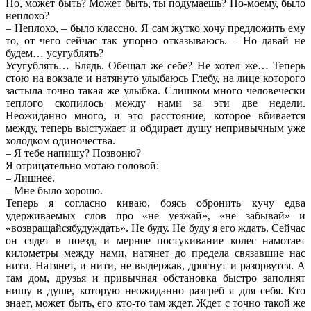
Но, может быть? Может быть, ты подумаешь? По-моему, было
неплохо?
– Неплохо, – было классно. Я сам жутко хочу предложить ему
то, от чего сейчас так упорно отказываюсь. – Но давай не
будем… усугублять?
Усугублять… Блядь. Обещал же себе? Не хотел же… Теперь
стою на вокзале и натянуто улыбаюсь Глебу, на лице которого
застыла точно такая же улыбка. Слишком много человечески
теплого скопилось между нами за эти две недели.
Неожиданно много, и это расстояние, которое вбивается
между, теперь выстужает и обдирает душу непривычным уже
холодком одиночества.
– Я тебе напишу? Позвоню?
Я отрицательно мотаю головой:
– Лишнее.
– Мне было хорошо.
Теперь я согласно киваю, боясь обронить кучу едва
удерживаемых слов про «не уезжай», «не забывай» и
«возвращайсябудуждать». Не буду. Не буду я его ждать. Сейчас
он сядет в поезд, и мерное постукивание колес намотает
километры между нами, натянет до предела связавшие нас
нити. Натянет, и нити, не выдержав, дрогнут и разорвутся. А
там дом, друзья и привычная обстановка быстро заполнят
нишу в душе, которую неожиданно разгреб я для себя. Кто
знает, может быть, его кто-то там ждет. Ждет с точно такой же