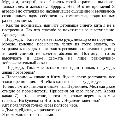
Мудаком, который, захлебываясь своей страстью, вызывает
только смех и жалость… Брррр… Нет! Это не про меня! Я
агрессивно отталкиваю нахлынувшее ощущение и выливаюсь
скопившимся ядом собственных комплексов, подпитанных
разочарованием.
– Как ты понимаешь, нянчить детеныша синего кита я не в
настроении. Так что спасибо за показательное выступление.
Ариведерчи.
– Подожди, – Кит накрывает мою руку, лежащую на поручне.
Можно, конечно, повырывать лапку из этого захвата, но
устраивать шоу для и так заинтересованно притихших девиц
за моей спиной не хочется абсолютно. Поэтому я готов
выслушать и даже держать на лице равнодушно-
доброжелательный оскал.
– Подожди, Тим, мне остался еще один заплыв, не уходи,
давай поговорим?
– Поговорим, – киваю я Киту. Лучше сразу расставить все
знаки препинания. – Я тебя в кафешке наверху дождусь.
Топлю ломтик лимона в чашке чая. Перекипел. Местами даже
стыдно за порывистость. Прибавил он себе пару лет. Херня
какая. Да, это, конечно, вносит серьезные перемены в мои
планы… Но бушевать? Что-то я… Неужели зацепило?
Кит появляется только через полтора часа.
– Думал, уйдешь, – признается он.
Я пожимаю в ответ плечами: