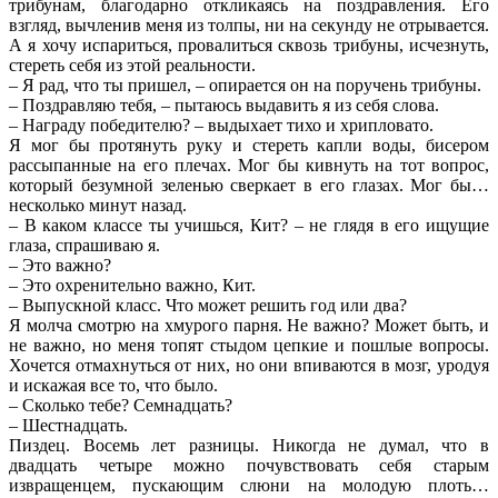
трибунам, благодарно откликаясь на поздравления. Его
взгляд, вычленив меня из толпы, ни на секунду не отрывается.
А я хочу испариться, провалиться сквозь трибуны, исчезнуть,
стереть себя из этой реальности.
– Я рад, что ты пришел, – опирается он на поручень трибуны.
– Поздравляю тебя, – пытаюсь выдавить я из себя слова.
– Награду победителю? – выдыхает тихо и хрипловато.
Я мог бы протянуть руку и стереть капли воды, бисером
рассыпанные на его плечах. Мог бы кивнуть на тот вопрос,
который безумной зеленью сверкает в его глазах. Мог бы…
несколько минут назад.
– В каком классе ты учишься, Кит? – не глядя в его ищущие
глаза, спрашиваю я.
– Это важно?
– Это охренительно важно, Кит.
– Выпускной класс. Что может решить год или два?
Я молча смотрю на хмурого парня. Не важно? Может быть, и
не важно, но меня топят стыдом цепкие и пошлые вопросы.
Хочется отмахнуться от них, но они впиваются в мозг, уродуя
и искажая все то, что было.
– Сколько тебе? Семнадцать?
– Шестнадцать.
Пиздец. Восемь лет разницы. Никогда не думал, что в
двадцать четыре можно почувствовать себя старым
извращенцем, пускающим слюни на молодую плоть…