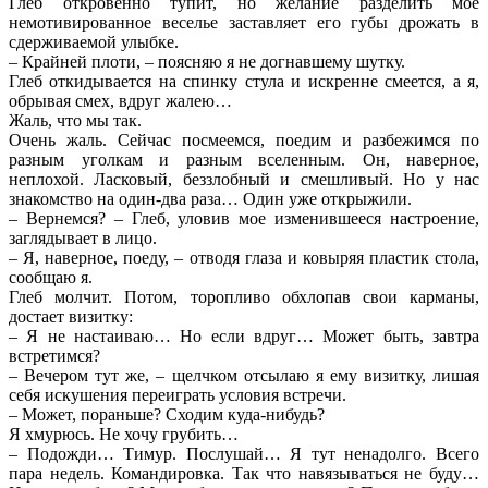
Глеб откровенно тупит, но желание разделить мое
немотивированное веселье заставляет его губы дрожать в
сдерживаемой улыбке.
– Крайней плоти, – поясняю я не догнавшему шутку.
Глеб откидывается на спинку стула и искренне смеется, а я,
обрывая смех, вдруг жалею…
Жаль, что мы так.
Очень жаль. Сейчас посмеемся, поедим и разбежимся по
разным уголкам и разным вселенным. Он, наверное,
неплохой. Ласковый, беззлобный и смешливый. Но у нас
знакомство на один-два раза… Один уже открыжили.
– Вернемся? – Глеб, уловив мое изменившееся настроение,
заглядывает в лицо.
– Я, наверное, поеду, – отводя глаза и ковыряя пластик стола,
сообщаю я.
Глеб молчит. Потом, торопливо обхлопав свои карманы,
достает визитку:
– Я не настаиваю… Но если вдруг… Может быть, завтра
встретимся?
– Вечером тут же, – щелчком отсылаю я ему визитку, лишая
себя искушения переиграть условия встречи.
– Может, пораньше? Сходим куда-нибудь?
Я хмурюсь. Не хочу грубить…
– Подожди… Тимур. Послушай… Я тут ненадолго. Всего
пара недель. Командировка. Так что навязываться не буду…