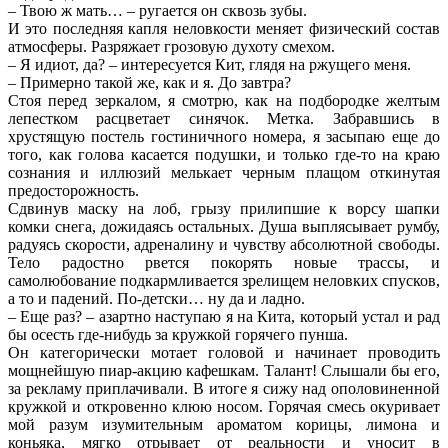
– Твою ж мать… – ругается он сквозь зубы.
И это последняя капля неловкости меняет физический состав
атмосферы. Разряжает грозовую духоту смехом.
– Я идиот, да? – интересуется Кит, глядя на ржущего меня.
– Примерно такой же, как и я. До завтра?
Стоя перед зеркалом, я смотрю, как на подбородке желтым
лепестком расцветает синячок. Метка. Забравшись в
хрустящую постель гостиничного номера, я засыпаю еще до
того, как голова касается подушки, и только где-то на краю
сознания и иллюзий мелькает черным плащом откинутая
предосторожность.
Сдвинув маску на лоб, грызу прилипшие к ворсу шапки
комки снега, дожидаясь остальных. Душа выплясывает румбу,
радуясь скорости, адреналину и чувству абсолютной свободы.
Тело радостно рвется покорять новые трассы, и
самолюбование подкармливается зрелищем неловких спусков,
а то и падений. По-детски… ну да и ладно.
– Еще раз? – азартно наступаю я на Кита, который устал и рад
бы осесть где-нибудь за кружкой горячего пунша.
Он категорически мотает головой и начинает проводить
мощнейшую пиар-акцию кафешкам. Талант! Слышали бы его,
за рекламу приплачивали. В итоге я сижу над ополовиненной
кружкой и откровенно клюю носом. Горячая смесь окуривает
мой разум изумительным ароматом корицы, лимона и
коньяка, мягко отрывает от реальности и уносит в