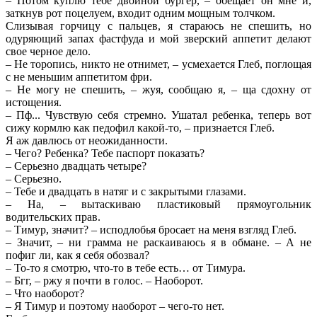
– Потом куплю тебе двойной бургер, – обещает он мне и,
заткнув рот поцелуем, входит одним мощным толчком.
Слизывая горчицу с пальцев, я стараюсь не спешить, но
одуряющий запах фастфуда и мой зверский аппетит делают
свое черное дело.
– Не торопись, никто не отнимет, – усмехается Глеб, поглощая
с не меньшим аппетитом фри.
– Не могу не спешить, – жуя, сообщаю я, – ща сдохну от
истощения.
– Пф... Чувствую себя стремно. Ушатал ребенка, теперь вот
сижу кормлю как педофил какой-то, – признается Глеб.
Я аж давлюсь от неожиданности.
– Чего? Ребенка? Тебе паспорт показать?
– Серьезно двадцать четыре?
– Серьезно.
– Тебе и двадцать в натяг и с закрытыми глазами.
– На, – вытаскиваю пластиковый прямоугольник
водительских прав.
– Тимур, значит? – исподлобья бросает на меня взгляд Глеб.
– Значит, – ни грамма не раскаиваюсь я в обмане. – А не
пофиг ли, как я себя обозвал?
– То-то я смотрю, что-то в тебе есть… от Тимура.
– Бгг, – ржу я почти в голос. – Наоборот.
– Что наоборот?
– Я Тимур и поэтому наоборот – чего-то нет.