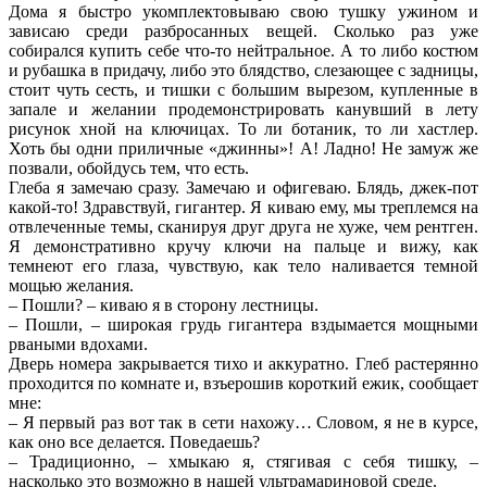
Дома я быстро укомплектовываю свою тушку ужином и
зависаю среди разбросанных вещей. Сколько раз уже
собирался купить себе что-то нейтральное. А то либо костюм
и рубашка в придачу, либо это блядство, слезающее с задницы,
стоит чуть сесть, и тишки с большим вырезом, купленные в
запале и желании продемонстрировать канувший в лету
рисунок хной на ключицах. То ли ботаник, то ли хастлер.
Хоть бы одни приличные «джинны»! А! Ладно! Не замуж же
позвали, обойдусь тем, что есть.
Глеба я замечаю сразу. Замечаю и офигеваю. Блядь, джек-пот
какой-то! Здравствуй, гигантер. Я киваю ему, мы треплемся на
отвлеченные темы, сканируя друг друга не хуже, чем рентген.
Я демонстративно кручу ключи на пальце и вижу, как
темнеют его глаза, чувствую, как тело наливается темной
мощью желания.
– Пошли? – киваю я в сторону лестницы.
– Пошли, – широкая грудь гигантера вздымается мощными
рваными вдохами.
Дверь номера закрывается тихо и аккуратно. Глеб растерянно
проходится по комнате и, взъерошив короткий ежик, сообщает
мне:
– Я первый раз вот так в сети нахожу… Словом, я не в курсе,
как оно все делается. Поведаешь?
– Традиционно, – хмыкаю я, стягивая с себя тишку, –
насколько это возможно в нашей ультрамариновой среде.