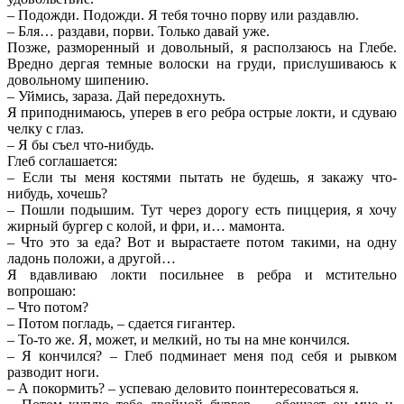
– Подожди. Подожди. Я тебя точно порву или раздавлю.
– Бля… раздави, порви. Только давай уже.
Позже, разморенный и довольный, я расползаюсь на Глебе.
Вредно дергая темные волоски на груди, прислушиваюсь к
довольному шипению.
– Уймись, зараза. Дай передохнуть.
Я приподнимаюсь, уперев в его ребра острые локти, и сдуваю
челку с глаз.
– Я бы съел что-нибудь.
Глеб соглашается:
– Если ты меня костями пытать не будешь, я закажу что-
нибудь, хочешь?
– Пошли подышим. Тут через дорогу есть пиццерия, я хочу
жирный бургер с колой, и фри, и… мамонта.
– Что это за еда? Вот и вырастаете потом такими, на одну
ладонь положи, а другой…
Я вдавливаю локти посильнее в ребра и мстительно
вопрошаю:
– Что потом?
– Потом погладь, – сдается гигантер.
– То-то же. Я, может, и мелкий, но ты на мне кончился.
– Я кончился? – Глеб подминает меня под себя и рывком
разводит ноги.
– А покормить? – успеваю деловито поинтересоваться я.