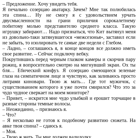
– Предложение. Хочу увидеть тебя.
Я печально созерцаю аватарку. Зачем? Мне так полюбилась
эта спина… Ну не смогу я с удовольствием урчать
двусмысленности на грани приличия сорокалетнему
побитому молью представителю среднего класса. Такую
игрушку забирают… Надо признаться, что Кит вытянул меня
из довольно-таки затянувшегося «межсезонья», заставил если
не забыть, то изолировать те самые две недели с Глебом.
– Ладно, – соглашаюсь я, в конце концов все должно иметь
свое развитие. – Сейчас подключу вебку.
Покрутившись перед черным глазком камеры и скорчив пару
рожиц, я вопросительно смотрю на мигнувший экран. Ох ты
бля… Ебический конфуз. Я созерцаю смеющиеся зеленые
глаза на симпатичном лице и чувствую, как заливаюсь просто
литрами киновари. Твою ж мать… Где тот мужичок, с
существованием которого я уже почти смирился? Что это за
чудо чудное сверкает на моем мониторе?
– Привет, – искрится мне чудо улыбкой и ерошит торчащие в
разные стороны темные волосы.
– Неожиданно, – признаюсь я.
– Что?
– Я несколько не готов к подобному развитию сюжета. На
авке твоя спина? – сдаюсь я.
– Моя.
– Твою ж мать. Ты мне должен валидолку.