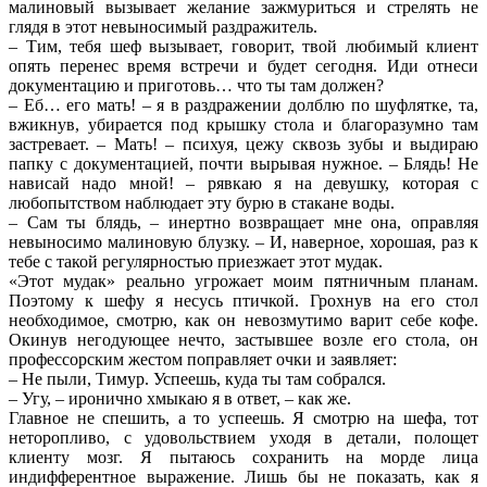
малиновый вызывает желание зажмуриться и стрелять не
глядя в этот невыносимый раздражитель.
– Тим, тебя шеф вызывает, говорит, твой любимый клиент
опять перенес время встречи и будет сегодня. Иди отнеси
документацию и приготовь… что ты там должен?
– Еб… его мать! – я в раздражении долблю по шуфлятке, та,
вжикнув, убирается под крышку стола и благоразумно там
застревает. – Мать! – психуя, цежу сквозь зубы и выдираю
папку с документацией, почти вырывая нужное. – Блядь! Не
нависай надо мной! – рявкаю я на девушку, которая с
любопытством наблюдает эту бурю в стакане воды.
– Сам ты блядь, – инертно возвращает мне она, оправляя
невыносимо малиновую блузку. – И, наверное, хорошая, раз к
тебе с такой регулярностью приезжает этот мудак.
«Этот мудак» реально угрожает моим пятничным планам.
Поэтому к шефу я несусь птичкой. Грохнув на его стол
необходимое, смотрю, как он невозмутимо варит себе кофе.
Окинув негодующее нечто, застывшее возле его стола, он
профессорским жестом поправляет очки и заявляет:
– Не пыли, Тимур. Успеешь, куда ты там собрался.
– Угу, – иронично хмыкаю я в ответ, – как же.
Главное не спешить, а то успеешь. Я смотрю на шефа, тот
неторопливо, с удовольствием уходя в детали, полощет
клиенту мозг. Я пытаюсь сохранить на морде лица
индифферентное выражение. Лишь бы не показать, как я