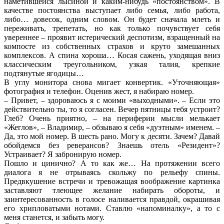
наметившейся лысиной и каким-нибудь «постоянством». В
качестве постоянства выступает либо семья, либо работа,
либо… довесок, одним словом. Он будет сначала млеть и
переживать, трепетать, но как только почувствует себя
увереннее – проявит истерический деспотизм, взращенный на
компосте из собственных страхов и круто замешанных
комплексов. А спина хороша… Косая сажень, уходящая вниз
классическим треугольником, узкая талия, крепкие
подтянутые ягодицы…
В углу монитора снова мигает конвертик. «Уточняющая»
фотография и телефон. Оценив жест, я набираю номер.
– Привет, – здороваюсь я с моими «выходными». – Если это
действительно ты, то я согласен. Вечер пятницы тебя устроит?
Глеб? Очень приятно, – на периферии мысли мелькает
«Жеглов», – Владимир, – обзываю я себя «дуэтным» именем. –
Да, это мой номер. В шесть рано. Могу к десяти. Зачем? Давай
обойдемся без реверансов? Знаешь отель «Резидент»?
Устраивает? Я забронирую номер.
Пошло и цинично? А то как же… На протяжении всего
диалога я не отрываясь скольжу по рельефу спины.
Предвкушение встречи и тревожащая воображение картинка
заставляют тлеющее желание набирать обороты, и
заинтересованность в голосе наливается правдой, окрашивая
его хрипловатыми нотами. Ставлю «напоминалку», а то с
меня станется, и забыть могу.