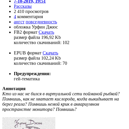
7-10-2019, 19:51
Рассказы
2 410 просмотров
4
комментария
ангст
повседневность
обложка Урфин Джюс
FB2 формат
Скачать
размер файла 196,92 Kb
количество cкачиваний: 102
EPUB формат
Скачать
размер файла 102,24 Kb
количество cкачиваний: 70
Предупреждения:
гей-тематика
Аннотация
Кто из нас не бился в виртуальной сети пойманой рыбкой?
Помнишь, как не хватает кислорода, когда выкидывает на
берег реала? Помнишь немой крик в аквариумном
пространстве монитора? Помнишь?