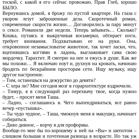
тоской, с какой я его сейчас провожаю. Прав Глеб, хорошо
БЫЛО.
Вернувшись домой, я брожу по пустой квартире. На глаза с
укором лезут заброшенные дела. Скоротечный роман,
современные скорости жизни… Договорились за пару минут
о сексе. Романили две недели. Теперь забывать… Сколько?
Кошка, путаясь и выкручивая восьмерки, обтирает ноги,
требует внимания. Подхватываю ее на руки. Она,
откровенное незамысловатое животное, так хочет ласки, что,
вцепившись когтями в ладонь, выглаживает сама свою
мордочку. Тарахтит. Я смотрю на нее и ежусь в душе. Как же
мы похожи… Я включаю ноут и, рухнув на кровать, начинаю
бродить по бескрайним просторам сети. Ищу музыку, ищу
другое настроение.
– Тим, останешься на дежурство до девяти?
– С хера ли? Мне сегодня мозг в горархитектуре вздрючили.
– Тимур, я в следующий раз перехвачу твое, когда нужно
будет, – просит меня Таша.
– Ладно, – соглашаюсь я. Чего выпендриваться, все равно
вечер «пустышка».
– Ты чудо чудное, – Таша, чмокнув меня в макушку, начинает
собираться.
– Диво дивное, – ворчу я для проформы.
Вообще-то мне бы по-хорошему к ней на «Вы» и шепотом –
слишком большая и почтенная разница в возрасте. Но так уж