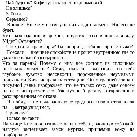
– Чай будешь? Кофе тут откровенно дерьмовый.
– Не злишься?
– Забили.
– Серьезно?
– Вполне. Но хочу сразу уточнить один момент. Ничего не
будет.
Кит раздраженно выдыхает, опустив глаза в пол, а я жду.
Уйдет? Останется?
– Поехали завтра в горы? Ты говорил, любишь горные лыжи?
– Поехали, – внешнее спокойствие прячет внутреннюю где-то
даже щенячью благодарность.
Что за парень? Почему с ним все состоит из сплошных
неловких моментов? Сижу, пытаюсь вытравить из себя
глубокое чувство неловкости, порожденное неумелыми
попытками Кита исправить ситуацию. Он с грацией слона в
посудной лавке изображает, что не только секс, даже совсем
не секс интересует его. Уж лучше б резанул откровенным
разочарованием от отказа.
– Я пойду, – не выдерживаю очередного «извинительного»
па. – Завтра увидимся.
– Провожу?
– Только до такси.
На улице Кит поворачивает меня к себе и, вжикнув собачкой,
наглухо застегивает замок куртки, прищемив кожу на
подбородке.