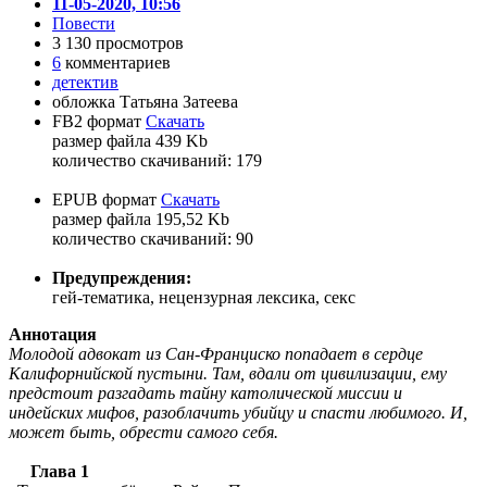
11-05-2020, 10:56
Повести
3 130 просмотров
6
комментариев
детектив
обложка Татьяна Затеева
FB2 формат
Скачать
размер файла 439 Kb
количество cкачиваний: 179
EPUB формат
Скачать
размер файла 195,52 Kb
количество cкачиваний: 90
Предупреждения:
гей-тематика, нецензурная лексика, секс
Аннотация
Молодой адвокат из Сан-Франциско попадает в сердце
Калифорнийской пустыни. Там, вдали от цивилизации, ему
предстоит разгадать тайну католической миссии и
индейских мифов, разоблачить убийцу и спасти любимого. И,
может быть, обрести самого себя.
Глава 1