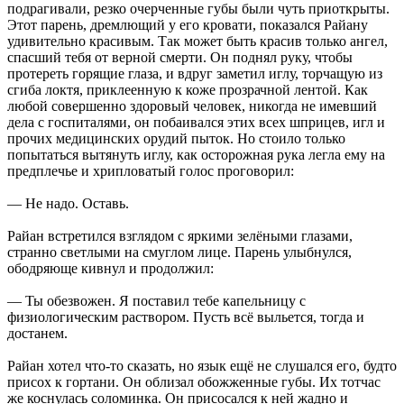
подрагивали, резко очерченные губы были чуть приоткрыты.
Этот парень, дремлющий у его кровати, показался Райану
удивительно красивым. Так может быть красив только ангел,
спасший тебя от верной смерти. Он поднял руку, чтобы
протереть горящие глаза, и вдруг заметил иглу, торчащую из
сгиба локтя, приклеенную к коже прозрачной лентой. Как
любой совершенно здоровый человек, никогда не имевший
дела с госпиталями, он побаивался этих всех шприцев, игл и
прочих медицинских орудий пыток. Но стоило только
попытаться вытянуть иглу, как осторожная рука легла ему на
предплечье и хрипловатый голос проговорил:
— Не надо. Оставь.
Райан встретился взглядом с яркими зелёными глазами,
странно светлыми на смуглом лице. Парень улыбнулся,
ободряюще кивнул и продолжил:
— Ты обезвожен. Я поставил тебе капельницу с
физиологическим раствором. Пусть всё выльется, тогда и
достанем.
Райан хотел что-то сказать, но язык ещё не слушался его, будто
присох к гортани. Он облизал обожженные губы. Их тотчас
же коснулась соломинка. Он присосался к ней жадно и