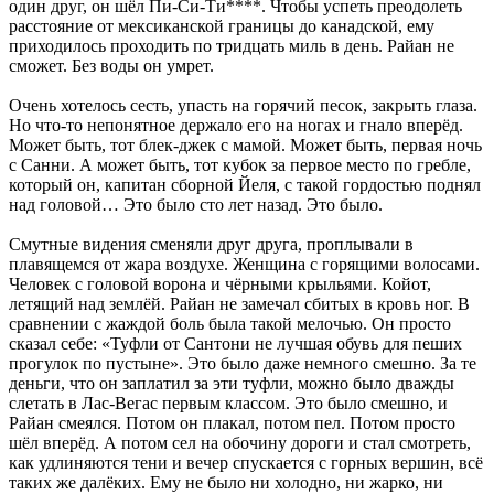
один друг, он шёл Пи-Си-Ти****. Чтобы успеть преодолеть
расстояние от мексиканской границы до канадской, ему
приходилось проходить по тридцать миль в день. Райан не
сможет. Без воды он умрет.
Очень хотелось сесть, упасть на горячий песок, закрыть глаза.
Но что-то непонятное держало его на ногах и гнало вперёд.
Может быть, тот блек-джек с мамой. Может быть, первая ночь
с Санни. А может быть, тот кубок за первое место по гребле,
который он, капитан сборной Йеля, с такой гордостью поднял
над головой… Это было сто лет назад. Это было.
Смутные видения сменяли друг друга, проплывали в
плавящемся от жара воздухе. Женщина с горящими волосами.
Человек с головой ворона и чёрными крыльями. Койот,
летящий над землёй. Райан не замечал сбитых в кровь ног. В
сравнении с жаждой боль была такой мелочью. Он просто
сказал себе: «Туфли от Сантони не лучшая обувь для пеших
прогулок по пустыне». Это было даже немного смешно. За те
деньги, что он заплатил за эти туфли, можно было дважды
слетать в Лас-Вегас первым классом. Это было смешно, и
Райан смеялся. Потом он плакал, потом пел. Потом просто
шёл вперёд. А потом сел на обочину дороги и стал смотреть,
как удлиняются тени и вечер спускается с горных вершин, всё
таких же далёких. Ему не было ни холодно, ни жарко, ни