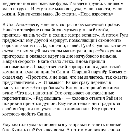
медленно ползли тяжёлые фуры. Им здесь трудно. Слишком
мало воздуха. И ему тоже мало воздуха, мало радости, мало
жизни. Критически мало. До смерти. «Пора взрослеть».
В Лос-Анджелесе, конечно, застрял в бесконечной пробке.
Нашёл в телефоне спокойную музычку, «...всё путём,
приятель, жизнь течёт, и солнце завтра встанет». А потом Гугл
предложил ему другой маршрут, позволяющий сэкономить
сорок две минуты. Да, конечно, валяй, Гугл! С удовольствием
съехал с пыхтящей выхлопом магистрали, пересёк скучные
пригороды и оказался вдруг на дне неглубокого каньона.
Набрал скорость. Ехать стало легко. Вновь пришли
воспоминания. Рождественский корпоратив в адвокатской
компании, куда он привёл Санни. Старший партнёр Клеменс
сказал ему: «Простите, я не знал, что вы являетесь, так сказать,
представителем…» И замялся. Райан сразу перешёл в
наступление: «Это проблема?» Клеменс-старший вскинул
руки: «Что вы, напротив! Это открывает определённые
перспективы». «Рад слышать», — холодно ответил Райан и
покривил при этом душой. Ему не хотелось ни страдать за
свой выбор, ни получать с него дивиденды. Ему просто
хотелось любить Санни.
Ему хватило ума остановиться у заправки и залить полный
бак. Купить ещё бутылку воды. А потом мир вокруг снова