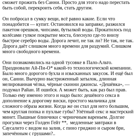
сможет прожить без Санни. Просто для этого надо перестать
быть собой, перекроить себя, стать другим.
Он побросал в сумку вещи, всё равно какие. Если что
понадобится — купит. Остановился на заправке, разжился
пакетом орешков, чипсами, бутылкой воды. Прокатилось под
колёсами гулкое покрытие моста, блеснуло где-то внизу
быстрое серебро воды. Дорога лечит, не так ли? Не так, не так.
Дорога даёт слишком много времени для раздумий. Слишком
много свободного времени.
Они познакомились на одной тусовке в Пало-Альто.
Праздновали Ай-Пи-О* какой-то технологической компании.
Было много дорогого бухла и изысканных закусок. И ещё был
он, Санни. Вычурно выстриженный затылок, длинная
мелированная чёлка, чёрные скинни джинсы. «Дешёвка», —
подумал Райан. И ошибся. А может быть, как раз был прав.
Только ему именно этого и надо было: дешёвого секса в
дополнение к дорогому виски, простого мальчика для
сложного образа жизни. Когда же он стал для него большим,
чем круглая попка и пухлые губы? Улётный секс и мастерский
минет. Пышные блинчики с черничным вареньем. Долгие
прогулки через Голден Гейт **, медленные завтраки в
Саусалито с видом на залив, с пино гриджио и сыром бри,
запечённым с грушами?..