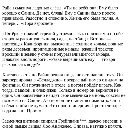
Райан смахнул ладонью слёзы. «Ты не ребёнок». Ему было
хорошо с Санни. Да нет, блядь! Ему с Санни было просто
правильно. Радостно и спокойно. Жизнь его была полна. А
теперь… «Пора взрослеть».
«Пятёрка» прямой стрелой устремилась к горизонту, а по обе
стороны раскинулись поля, сады, пастбища. Вот она —
настоящая Калифорния: выжженные солнцем холмы, ровные
ряды деревьев, ирригационные каналы, ржавый трактор,
вросший в землю у стены полуразвалившегося амбара.
Плакаты вдоль дороги: «Разве выращивать еду — это зря
расходовать воду?»
Хотелось есть, но Райан решил нигде не останавливаться. Он
зарезервировал в «Белладжио» прекрасный номер с видом на
фонтаны. Он поужинает в отеле, а потом пойдёт играть. Как
тогда, с мамой, в блек-джек. Только в номер он вернётся не
один. Он обязательно найдёт себе мальчика на ночь, совсем не
похожего на Санни. А о нём он не станет вспоминать. Он и
сейчас о нём не думает. Это просто инерция. Просто четыре
года жизни. Просто…
Зазмеился витками спирали Грейпвайн***, далеко впереди в
сизой дымке дышал Лос-Анджелес. Справа, натужно кряхтя,