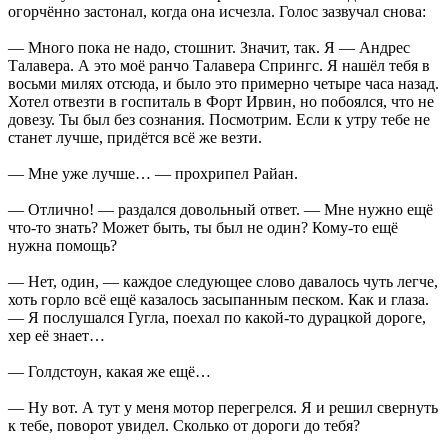
огорчённо застонал, когда она исчезла. Голос зазвучал снова:
— Много пока не надо, стошнит. Значит, так. Я — Андрес
Талавера. А это моё ранчо Талавера Спрингс. Я нашёл тебя в
восьми милях отсюда, и было это примерно четыре часа назад.
Хотел отвезти в госпиталь в Форт Ирвин, но побоялся, что не
довезу. Ты был без сознания. Посмотрим. Если к утру тебе не
станет лучше, придётся всё же везти.
— Мне уже лучше… — прохрипел Райан.
— Отлично! — раздался довольный ответ. — Мне нужно ещё
что-то знать? Может быть, ты был не один? Кому-то ещё
нужна помощь?
— Нет, один, — каждое следующее слово давалось чуть легче,
хоть горло всё ещё казалось засыпанным песком. Как и глаза.
— Я послушался Гугла, поехал по какой-то дурацкой дороге,
хер её знает…
— Голдстоун, какая же ещё…
— Ну вот. А тут у меня мотор перегрелся. Я и решил свернуть
к тебе, поворот увидел. Сколько от дороги до тебя?