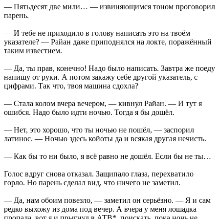
— Пятьдесят две мили… — извиняющимся тоном проговорил
парень.
— И тебе не приходило в голову написать это на твоём
указателе? — Райан даже приподнялся на локте, поражённый
таким известием.
— Да, ты прав, конечно! Надо было написать. Завтра же поеду
напишу от руки. А потом закажу себе другой указатель, с
цифрами. Так что, твоя машина сдохла?
— Стала колом вчера вечером, — кивнул Райан. — И тут я
ошибся. Надо было идти ночью. Тогда я бы дошёл.
— Нет, это хорошо, что ты ночью не пошёл, — заспорил
латинос. — Ночью здесь койоты да и всякая другая нечисть.
— Как бы то ни было, я всё равно не дошёл. Если бы не ты…
Голос вдруг снова отказал. Защипало глаза, перехватило
горло. Но парень сделал вид, что ничего не заметил.
— Да, нам обоим повезло, — заметил он серьёзно. — Я и сам
редко выхожу из дома под вечер. А вчера у меня лошадка
пропала, вот я и прыгнул в АТВ*, поискать, пока ночь не