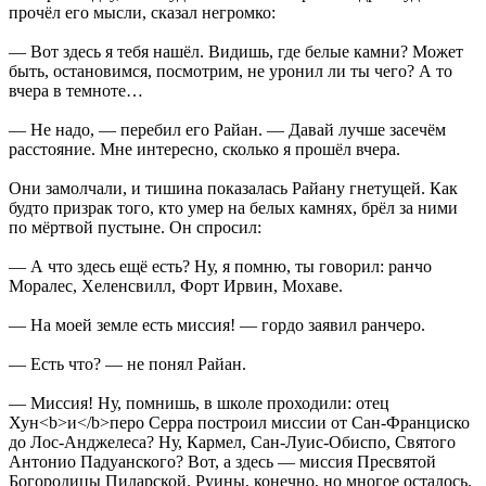
прочёл его мысли, сказал негромко:
— Вот здесь я тебя нашёл. Видишь, где белые камни? Может
быть, остановимся, посмотрим, не уронил ли ты чего? А то
вчера в темноте…
— Не надо, — перебил его Райан. — Давай лучше засечём
расстояние. Мне интересно, сколько я прошёл вчера.
Они замолчали, и тишина показалась Райану гнетущей. Как
будто призрак того, кто умер на белых камнях, брёл за ними
по мёртвой пустыне. Он спросил:
— А что здесь ещё есть? Ну, я помню, ты говорил: ранчо
Моралес, Хеленсвилл, Форт Ирвин, Мохаве.
— На моей земле есть миссия! — гордо заявил ранчеро.
— Есть что? — не понял Райан.
— Миссия! Ну, помнишь, в школе проходили: отец
Хун<b>и</b>перо Серра построил миссии от Сан-Франциско
до Лос-Анджелеса? Ну, Кармел, Сан-Луис-Обиспо, Святого
Антонио Падуанского? Вот, а здесь — миссия Пресвятой
Богородицы Пиларской. Руины, конечно, но многое осталось,