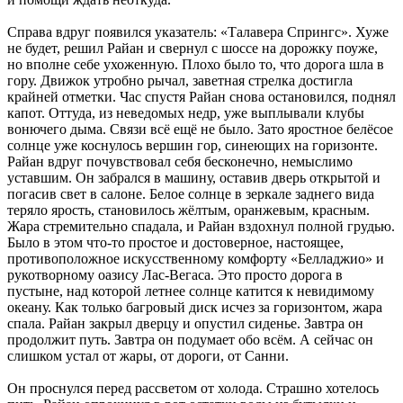
Справа вдруг появился указатель: «Талавера Спрингс». Хуже
не будет, решил Райан и свернул с шоссе на дорожку поуже,
но вполне себе ухоженную. Плохо было то, что дорога шла в
гору. Движок утробно рычал, заветная стрелка достигла
крайней отметки. Час спустя Райан снова остановился, поднял
капот. Оттуда, из неведомых недр, уже выплывали клубы
вонючего дыма. Связи всё ещё не было. Зато яростное белёсое
солнце уже коснулось вершин гор, синеющих на горизонте.
Райан вдруг почувствовал себя бесконечно, немыслимо
уставшим. Он забрался в машину, оставив дверь открытой и
погасив свет в салоне. Белое солнце в зеркале заднего вида
теряло ярость, становилось жёлтым, оранжевым, красным.
Жара стремительно спадала, и Райан вздохнул полной грудью.
Было в этом что-то простое и достоверное, настоящее,
противоположное искусственному комфорту «Белладжио» и
рукотворному оазису Лас-Вегаса. Это просто дорога в
пустыне, над которой летнее солнце катится к невидимому
океану. Как только багровый диск исчез за горизонтом, жара
спала. Райан закрыл дверцу и опустил сиденье. Завтра он
продолжит путь. Завтра он подумает обо всём. А сейчас он
слишком устал от жары, от дороги, от Санни.
Он проснулся перед рассветом от холода. Страшно хотелось