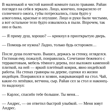
В маленькой и чистой ванной комнате пахло травами. Райан
поглядел на себя в зеркало. Лицо, конечно, покраснело от
солнечного ожога, губы потрескались, глаза будто у
алкоголика, красные и опухшие. Лицо и руки были чистыми,
а вот остальное тело будто извалялось в пыли. Впрочем, так
оно и было.
— Я приму душ, хорошо? — крикнул в приоткрытую дверь.
— Помощь не нужна? Ладно, только будь осторожен…
После душа полегчало. Вышел, держась за стенку, огляделся.
Гостиная ему, пожалуй, понравилась. Сочетание бежевого с
терракотовым, мебель тёмного дерева, пол выложен каменной
плиткой, на ней — яркий плетёный коврик, явно индейской
работы. На стенах гравюры на дереве, сценки из жизни
индейцев. Понравился и хозяин, накрывающий на стол. Чай,
какие-то лепёшки, ветчина, сыр. Райан сел за стол и наконец-
то выдохнул:
— Карлос, спасибо тебе большое. Ты меня…
— Андрес, — он ответил быстрой улыбкой. — Меня зовут
Андрес.