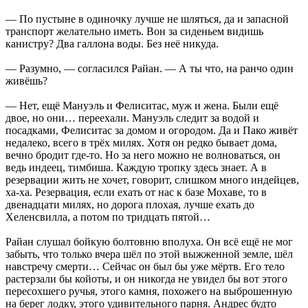
— По пустыне в одиночку лучше не шляться, да и запасной
транспорт желательно иметь. Вон за сиденьем видишь
канистру? Два галлона воды. Без неё никуда.
— Разумно, — согласился Райан. — А ты что, на ранчо один
живёшь?
— Нет, ещё Мануэль и Фелиситас, муж и жена. Были ещё
двое, но они… переехали. Мануэль следит за водой и
посадками, Фелиситас за домом и огородом. Да и Пако живёт
недалеко, всего в трёх милях. Хотя он редко бывает дома,
вечно бродит где-то. Но за него можно не волноваться, он
ведь индеец, тимбиша. Каждую тропку здесь знает. А в
резервации жить не хочет, говорит, слишком много индейцев,
ха-ха. Резервация, если ехать от нас к базе Мохаве, то в
двенадцати милях, но дорога плохая, лучше ехать до
Хеленсвилла, а потом по тридцать пятой…
Райан слушал бойкую болтовню вполуха. Он всё ещё не мог
забыть, что только вчера шёл по этой выжженной земле, шёл
навстречу смерти… Сейчас он был бы уже мёртв. Его тело
растерзали бы койоты, и он никогда не увидел бы вот этого
пересохшего ручья, этого камня, похожего на выброшенную
на берег лодку, этого удивительного парня. Андрес будто