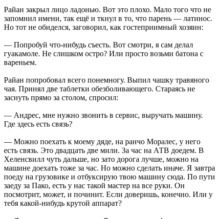
Райан закрыл лицо ладонью. Вот это плохо. Мало того что не
запомнил имени, так ещё и ткнул в то, что парень — латинос.
Но тот не обиделся, заговорил, как гостеприимный хозяин:
— Попробуй что-нибудь съесть. Вот смотри, я сам делал
гуакамоле. Не слишком остро? Или просто возьми батона с
вареньем.
Райан попробовал всего понемногу. Выпил чашку травяного
чая. Принял две таблетки обезболивающего. Стараясь не
заснуть прямо за столом, спросил:
— Андрес, мне нужно звонить в сервис, выручать машину.
Где здесь есть связь?
— Можно поехать к моему дяде, на ранчо Моралес, у него
есть связь. Это двадцать две мили. За час на АТВ доедем. В
Хеленсвилл чуть дальше, но зато дорога лучше, можно на
машине доехать тоже за час. Но можно сделать иначе. Я завтра
поеду на грузовике и отбуксирую твою машину сюда. По пути
заеду за Пако, есть у нас такой мастер на все руки. Он
посмотрит, может, и починит. Если доверишь, конечно. Или у
тебя какой-нибудь крутой аппарат?