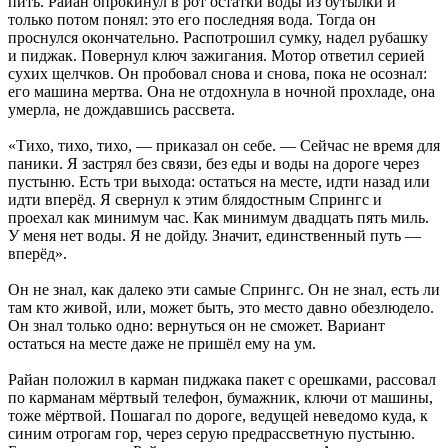
пить. Райан опрокинул в рот остатки воды из бутылки и
только потом понял: это его последняя вода. Тогда он
проснулся окончательно. Распотрошил сумку, надел рубашку
и пиджак. Повернул ключ зажигания. Мотор ответил серией
сухих щелчков. Он пробовал снова и снова, пока не осознал:
его машина мертва. Она не отдохнула в ночной прохладе, она
умерла, не дождавшись рассвета.
«Тихо, тихо, тихо, — приказал он себе. — Сейчас не время для
паники. Я застрял без связи, без еды и воды на дороге через
пустыню. Есть три выхода: остаться на месте, идти назад или
идти вперёд. Я свернул к этим блядостным Спрингс и
проехал как минимум час. Как минимум двадцать пять миль.
У меня нет воды. Я не дойду. Значит, единственный путь —
вперёд».
Он не знал, как далеко эти самые Спрингс. Он не знал, есть ли
там кто живой, или, может быть, это место давно обезлюдело.
Он знал только одно: вернуться он не сможет. Вариант
остаться на месте даже не пришёл ему на ум.
Райан положил в карман пиджака пакет с орешками, рассовал
по карманам мёртвый телефон, бумажник, ключи от машины,
тоже мёртвой. Пошагал по дороге, ведущей неведомо куда, к
синим отрогам гор, через серую предрассветную пустыню.