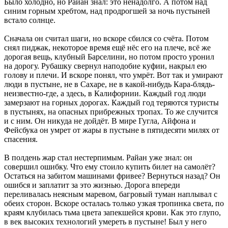
Было холодно, но Райан знал: это ненадолго. А потом над
синим горным хребтом, над продрогшей за ночь пустыней
встало солнце.
Сначала он считал шаги, но вскоре сбился со счёта. Потом
снял пиджак, некоторое время ещё нёс его на плече, всё же
дорогая вещь, клубный Барселини, но потом просто уронил
на дорогу. Рубашку свернул наподобие куфии, накрыл ею
голову и плечи. И вскоре понял, что умрёт. Вот так и умирают
люди в пустыне, не в Сахаре, не в какой-нибудь Кара-блядь-
неизвестно-где, а здесь, в Калифорнии. Каждый год люди
замерзают на горных дорогах. Каждый год теряются туристы
в пустынях, на опасных прибрежных тропах. То же случится
и с ним. Он никуда не дойдёт. В мире Гугла, Айфона и
Фейсбука он умрет от жары в пустыне в пятидесяти милях от
спасения.
В полдень жар стал нестерпимым. Райан уже знал: он
совершил ошибку. Что ему стоило купить билет на самолёт?
Остаться на забитом машинами фривее? Вернуться назад? Он
ошибся и заплатит за это жизнью. Дорога впереди
переливалась неясным маревом, багровый туман наплывал с
обеих сторон. Вскоре осталась только узкая тропинка света, по
краям клубилась тьма цвета запекшейся крови. Как это глупо,
в век высоких технологий умереть в пустыне! Был у него