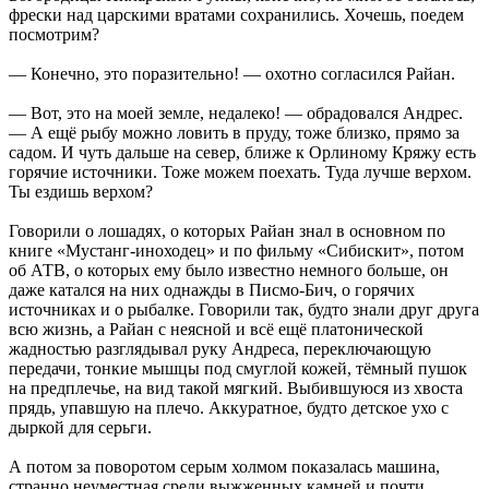
фрески над царскими вратами сохранились. Хочешь, поедем
посмотрим?
— Конечно, это поразительно! — охотно согласился Райан.
— Вот, это на моей земле, недалеко! — обрадовался Андрес.
— А ещё рыбу можно ловить в пруду, тоже близко, прямо за
садом. И чуть дальше на север, ближе к Орлиному Кряжу есть
горячие источники. Тоже можем поехать. Туда лучше верхом.
Ты ездишь верхом?
Говорили о лошадях, о которых Райан знал в основном по
книге «Мустанг-иноходец» и по фильму «Сибискит», потом
об АТВ, о которых ему было известно немного больше, он
даже катался на них однажды в Писмо-Бич, о горячих
источниках и о рыбалке. Говорили так, будто знали друг друга
всю жизнь, а Райан с неясной и всё ещё платонической
жадностью разглядывал руку Андреса, переключающую
передачи, тонкие мышцы под смуглой кожей, тёмный пушок
на предплечье, на вид такой мягкий. Выбившуюся из хвоста
прядь, упавшую на плечо. Аккуратное, будто детское ухо с
дыркой для серьги.
А потом за поворотом серым холмом показалась машина,
странно неуместная среди выжженных камней и почти