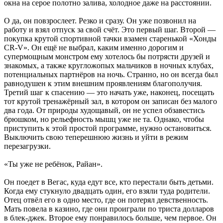
окна на серое полотно залива, холодное даже на расстоянии.
О да, он повзрослеет. Резко и сразу. Он уже позвонил на
работу и взял отпуск за свой счёт. Это первый шаг. Второй —
покупка крутой спортивной тачки взамен старенькой «Хонды
CR-V». Он ещё не выбрал, каким именно дорогим и
супермощным монстром ему хотелось бы потрясти друзей и
знакомых, а также кругложопых мальчиков в ночных клубах,
потенциальных партнёров на ночь. Странно, но он всегда был
равнодушен к этим внешним проявлениям благополучия.
Третий шаг к спасению — это начать уже, наконец, посещать
тот крутой тренажёрный зал, в котором он записан без малого
два года. От природы худощавый, он не успел обзавестись
брюшком, но рельефность мышц уже не та. Однако, чтобы
приступить к этой простой программе, нужно остановиться.
Выключить свою теперешнюю жизнь и уйти в режим
перезагрузки.
«Ты уже не ребёнок, Райан».
Он поедет в Вегас, куда едут все, кто перестали быть детьми.
Когда ему стукнуло двадцать один, его взяли туда родители.
Отец отвёл его в одно место, где он потерял девственность.
Мать повела в казино, где они проиграли по триста долларов
в блек-джек. Второе ему понравилось больше, чем первое. Он