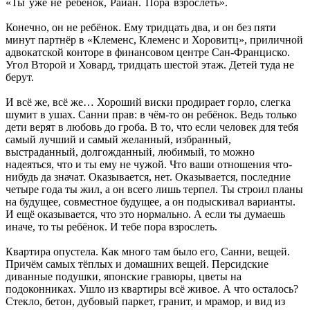
«Ты уже не ребёнок, Райан. Пора взрослеть».
Конечно, он не ребёнок. Ему тридцать два, и он без пяти
минут партнёр в «Клеменс, Клеменс и Хоровитц», приличной
адвокатской конторе в финансовом центре Сан-Франциско.
Угол Второй и Ховард, тридцать шестой этаж. Детей туда не
берут.
И всё же, всё же… Хороший виски продирает горло, слегка
шумит в ушах. Санни прав: в чём-то он ребёнок. Ведь только
дети верят в любовь до гроба. В то, что если человек для тебя
самый лучший и самый желанный, избранный,
выстраданный, долгожданный, любимый, то можно
надеяться, что и ты ему не чужой. Что ваши отношения что-
нибудь да значат. Оказывается, нет. Оказывается, последние
четыре года ты жил, а он всего лишь терпел. Ты строил планы
на будущее, совместное будущее, а он подыскивал варианты.
И ещё оказывается, что это нормально. А если ты думаешь
иначе, то ты ребёнок. И тебе пора взрослеть.
Квартира опустела. Как много там было его, Санни, вещей.
Причём самых тёплых и домашних вещей. Персидские
диванные подушки, японские гравюры, цветы на
подоконниках. Ушло из квартиры всё живое. А что осталось?
Стекло, бетон, дубовый паркет, гранит, и мрамор, и вид из