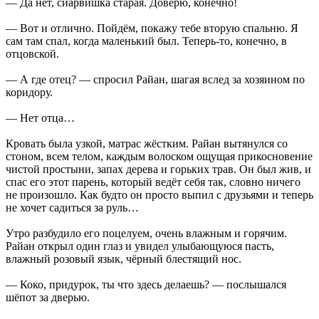
— Да нет, сиарвишка старая. Доверю, конечно!
— Вот и отлично. Пойдём, покажу тебе вторую спальню. Я
сам там спал, когда маленький был. Теперь-то, конечно, в
отцовской.
— А где отец? — спросил Райан, шагая вслед за хозяином по
коридору.
— Нет отца…
Кровать была узкой, матрас жёстким. Райан вытянулся со
стоном, всем телом, каждым волоском ощущая прикосновение
чистой простыни, запах дерева и горьких трав. Он был жив, и
спас его этот парень, который ведёт себя так, словно ничего
не произошло. Как будто он просто выпил с друзьями и теперь
не хочет садиться за руль…
Утро разбудило его поцелуем, очень влажным и горячим.
Райан открыл один глаз и увидел улыбающуюся пасть,
влажный розовый язык, чёрный блестящий нос.
— Коко, придурок, ты что здесь делаешь? — послышался
шёпот за дверью.