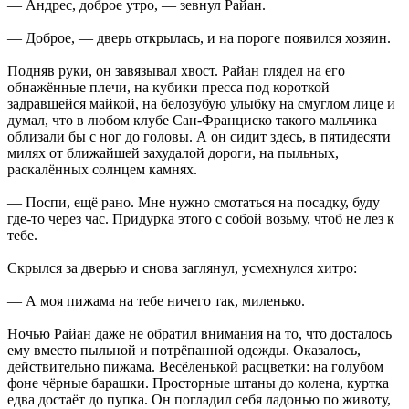
— Андрес, доброе утро, — зевнул Райан.
— Доброе, — дверь открылась, и на пороге появился хозяин.
Подняв руки, он завязывал хвост. Райан глядел на его
обнажённые плечи, на кубики пресса под короткой
задравшейся майкой, на белозубую улыбку на смуглом лице и
думал, что в любом клубе Сан-Франциско такого мальчика
облизали бы с ног до головы. А он сидит здесь, в пятидесяти
милях от ближайшей захудалой дороги, на пыльных,
раскалённых солнцем камнях.
— Поспи, ещё рано. Мне нужно смотаться на посадку, буду
где-то через час. Придурка этого с собой возьму, чтоб не лез к
тебе.
Скрылся за дверью и снова заглянул, усмехнулся хитро:
— А моя пижама на тебе ничего так, миленько.
Ночью Райан даже не обратил внимания на то, что досталось
ему вместо пыльной и потрёпанной одежды. Оказалось,
действительно пижама. Весёленькой расцветки: на голубом
фоне чёрные барашки. Просторные штаны до колена, куртка
едва достаёт до пупка. Он погладил себя ладонью по животу,