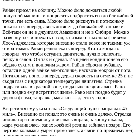
Райан присел на обочину. Можно было дождаться любой
попутной машины и попросить подбросить его до ближайшей
точки, где есть связь. Можно было рискнуть и потихоньку
покатиться вперёд, авось дотянет до ближайшей заправки.
Всё-таки он не в джунглях Амазонки и не в Сибири. Можно
развернуться и поехать назад, к сизым от выхлопа фривеям
Лос-Анджелеса, которые внезапно стали вовсе не такими уж
отвратными. Райан решил ехать вперёд. Кто-то когда-то
говорил, что чтобы остудить двигатель, нужно включить
печку в салон. Он так и сделал. Из щелей кондиционера его
обдало сухим и вонючим жаром. Райан сбросил рубашку,
остался в одной майке-алкоголичке, насквозь мокрой от пота.
Потихоньку пополз вперёд, держа скорость на отметке 25 и не
сводя глаз с индикатора температуры двигателя. Стрелка
подрагивала в красной зоне, но дальше не двигалась. Рано
или поздно ему встретится жильё. Рано или поздно будет у
дороги ферма, заправка, магазин — да что угодно.
Встретился ему указатель: «Следующий пункт заправки: 45
миль». Внезапно он понял: это очень и очень далеко. Стрелка
индикатора понемногу двигалась вправо, к концу шкалы,
жара усиливалась, запах жжёной резины забивал ноздри. Его
чёртова колымага умрёт прямо здесь, а связи по-прежнему нет,
и помощи ждать неоткуда.