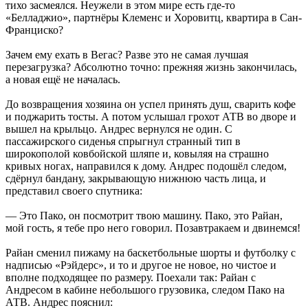
тихо засмеялся. Неужели в этом мире есть где-то
«Белладжио», партнёры Клеменс и Хоровитц, квартира в Сан-
Франциско?
Зачем ему ехать в Вегас? Разве это не самая лучшая
перезагрузка? Абсолютно точно: прежняя жизнь закончилась,
а новая ещё не началась.
До возвращения хозяина он успел принять душ, сварить кофе
и поджарить тосты. А потом услышал грохот АТВ во дворе и
вышел на крыльцо. Андрес вернулся не один. С
пассажирского сиденья спрыгнул странный тип в
широкополой ковбойской шляпе и, ковыляя на страшно
кривых ногах, направился к дому. Андрес подошёл следом,
сдёрнул бандану, закрывающую нижнюю часть лица, и
представил своего спутника:
— Это Пако, он посмотрит твою машину. Пако, это Райан,
мой гость, я тебе про него говорил. Позавтракаем и двинемся!
Райан сменил пижаму на баскетбольные шорты и футболку с
надписью «Рэйдерс», и то и другое не новое, но чистое и
вполне подходящее по размеру. Поехали так: Райан с
Андресом в кабине небольшого грузовика, следом Пако на
АТВ. Андрес пояснил: