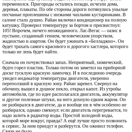
переменился. Пригороды остались позади, исчезли дома,
деревья, плакаты. По обе стороны дороги потянулись унылые
песчаные проплешины с низкими чахлыми кустарниками. В
салоне стало душно. Райан включил кондиционер на полную
катушку. Проверил температуру за бортом и присвистнул:
105! Впрочем, ничего неожиданного. Лас-Вегас — оазис в
пустыне, созданный гением, человеческим упорством,
жадностью и азартом. Он будет ужинать в «Белладжио». Он
будет трахать самого красивого и дорогого хастлера, которого
только не лень будет найти.
Сначала он почувствовал запах. Неприятный, химический,
будто горел пластик. Только потом он заметил на приборной
доске тусклую красную лампочку. И в последнюю очередь
увидел индикатор температуры двигателя, уверенно
переползший в красную зону. Райан заревел. Свернул на
обочину, вышел в душное пекло, открыл капот. Из утробы
автомобиля, где по идее располагался двигатель, аккумулятор
и другие полезные штуки, на него дохнуло едким жаром. Он
не разбирался в двигателе, да и вообще ни в чём особенно не
разбирался, однако смекнул: если двигатель перегревается, то
надо залить в радиатор воды. Простой холодной воды,
которой море вокруг, правда? А ещё лучше просто позвонить
в сервис. За ним приедут и разберутся. Он оживил телефон.
Связи не было.