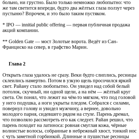
больно, ни грустно. Было только немножко любопытно: что
же там светится впереди, будто два жёлтых глаза ползут через
пустыню? Впрочем, и это было таким пустяком.
* IPO — innitial public offering — первая публичная продажа
акций компании.
** Golden Gate — мост Золотые ворота. Ведёт из Сан-
Франциско на север, в графство Марин.
Глава 2
Открыть глаза удалось не сразу. Веки будто слиплись, ресницы
склеились намертво. Потом в узкую щель просочился яркий
свет. Райану стало любопытно. Он увидел над собой белый
потолок, скучный, ни одной щели, а на нём — жёлтый круг
света. Он понял, что лежит на чём-то мягком, что под головой
у него подушка, а ноги укрыты пледом. Собрался с силами,
повернул голову и увидел мужчину, а вернее, довольно
молодого парня, сидевшего рядом на стуле. Парень дремал,
что позволяло рассмотреть его как следует. Райан решил, что
парень походит на латиноса: ровная смуглая кожа, чёрные
волнистые волосы, собранные в небрежный хвост, тонкий нос
с чуть заметной горбинкой. Длинные и пушистые ресницы