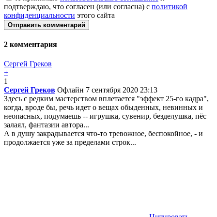
подтверждаю, что согласен (или согласна) с
политикой
конфиденциальности
этого сайта
Отправить комментарий
2
комментария
Сергей Греков
+
1
Сергей Греков
Офлайн
7 сентября 2020 23:13
Здесь с редким мастерством вплетается "эффект 25-го кадра",
когда, вроде бы, речь идет о вещах обыденных, невинных и
неопасных, подумаешь -- игрушка, сувенир, безделушка, пёс
залаял, фантазии автора...
А в душу закрадывается что-то тревожное, беспокойное, - и
продолжается уже за пределами строк...
Цитировать