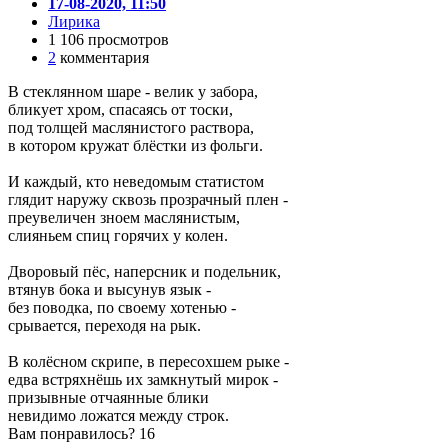
17-08-2020, 11:50
Лирика
1 106 просмотров
2
комментария
В стеклянном шаре - велик у забора,
бликует хром, спасаясь от тоски,
под толщей маслянистого раствора,
в котором кружат блёстки из фольги.
И каждый, кто неведомым статистом
глядит наружу сквозь прозрачный плен -
преувеличен зноем маслянистым,
слияньем спиц горячих у колен.
Дворовый пёс, наперсник и подельник,
втянув бока и высунув язык -
без поводка, по своему хотенью -
срывается, переходя на рык.
В колёсном скрипе, в пересохшем рыке -
едва встряхнёшь их замкнутый мирок -
призывные отчаянные блики
невидимо ложатся между строк.
Вам понравилось?
16