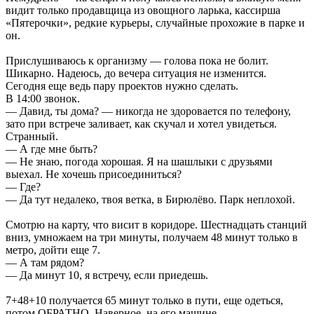
видит только продавщица из овощного ларька, кассирша
«Пятерочки», редкие курьеры, случайные прохожие в парке и
он.
Прислушиваюсь к организму — голова пока не болит.
Шикарно. Надеюсь, до вечера ситуация не изменится.
Сегодня еще ведь пару проектов нужно сделать.
В 14:00 звонок.
— Давид, ты дома? — никогда не здоровается по телефону,
зато при встрече заливает, как скучал и хотел увидеться.
Странный.
— А где мне быть?
— Не знаю, погода хорошая. Я на шашлыки с друзьями
выехал. Не хочешь присоединиться?
— Где?
— Да тут недалеко, твоя ветка, в Бирюлёво. Парк неплохой.
Смотрю на карту, что висит в коридоре. Шестнадцать станций
вниз, умножаем на три минуты, получаем 48 минут только в
метро, дойти еще 7.
— А там рядом?
— Да минут 10, я встречу, если приедешь.
7+48+10 получается 65 минут только в пути, еще одеться,
потом ОБРАТНО. Наверное, на его машине.