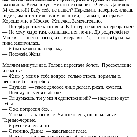
выходишь. Всем похуй. Никто не говорит: «Чёй-та Данилов в
34 холостой? Бабу себе не нашёл? Наркоман, наверное, алкаш,
педик, импотент или хуй маленький, а, может, всё сразу».
Хорошо мне в Москве, Женечка. Замечательно.
— Петербург тоже красивый. В Питер не хочешь перебраться?
— Не хочу, сыро там, солнышка нет почти. До родителей из
Москвы — шесть часов, из Питера все 15, — вторая бутылка
пива закончилась.
— Я бы съездил на недельку.
— Поезжай, Женя.
Молчим минуты две. Голова перестала болеть. Просветление
и счастье.
— Жень, у меня к тебе вопрос, только ответь нормально,
честно и без подъёбов.
— Слушаю, — такое деловое лицо делает, ржать хочется.
— Почему ты меня выбрал?
— Ты думаешь, ты у меня единственный? — надменно дует
губы.
— Я же попросил без…
— У тебя глаза красивые. Умные очень, но печальные.
Черные-черные.
— Я русский, если что.
— Я помню, Давид, — закатывает глаза.
— И всё? Ты таскаешься ко мне с Электрозаводской на глаза