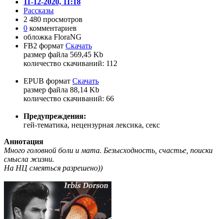
11-12-2020, 11:18
Рассказы
2 480 просмотров
0
комментариев
обложка FloraNG
FB2 формат
Скачать
размер файла 569,45 Kb
количество cкачиваний: 112
EPUB формат
Скачать
размер файла 88,14 Kb
количество cкачиваний: 66
Предупреждения:
гей-тематика, нецензурная лексика, секс
Аннотация
Много головной боли и мата. Безысходность, счастье, поиски
смысла жизни.
На НЦ смеяться разрешено))