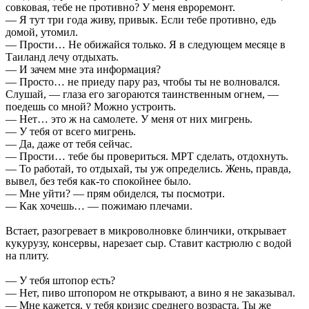
совковая, тебе не противно? У меня евроремонт.
— Я тут три года живу, привык. Если тебе противно, едь
домой, утомил.
— Прости… Не обижайся только. Я в следующем месяце в
Таиланд лечу отдыхать.
— И зачем мне эта информация?
— Просто… не приеду пару раз, чтобы ты не волновался.
Слушай, — глаза его загораются таинственным огнем, —
поедешь со мной? Можно устроить.
— Нет… это ж на самолете. У меня от них мигрень.
— У тебя от всего мигрень.
— Да, даже от тебя сейчас.
— Прости… тебе бы провериться. МРТ сделать, отдохнуть.
— То работай, то отдыхай, ты уж определись. Жень, правда,
вывел, без тебя как-то спокойнее было.
— Мне уйти? — прям обиделся, ты посмотри.
— Как хочешь… — пожимаю плечами.
Встает, разогревает в микроволновке блинчики, открывает
кукурузу, консервы, нарезает сыр. Ставит кастрюлю с водой
на плиту.
— У тебя штопор есть?
— Нет, пиво штопором не открывают, а вино я не заказывал.
— Мне кажется, у тебя кризис среднего возраста. Ты же