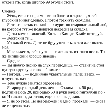
открывать, когда штопор 99 рублей стоит.
Смеюсь:
— Жень, если ты при мне вино болтом откроешь, я тебе
глубокий минет сделаю, а потом трахнуть себя дам.
— Я что-то не так сказал? — хмурит он очаровательный лоб,
на котором тут же появляется некрасивая складка.
— Да ты комикс ходячий. Хоть в «Камеди Клаб» цитируй.
— Жестокий ты…
— Уж какой есть. Даже не буду уточнять, в чем жестокость
моя.
— Мне кажется, тебя нужно вытаскивать из этого всего. Ты
же английский хорошо знаешь?
— Средне.
— Ты любую песню на слух переводишь, — ставит на стол
пустую кружку и снова обнимает.
— Погоди… — поднимаю указательный палец вверх, —
отпускать начало.
— Тебе нужно заняться здоровьем.
— Я зарядку каждый день делаю. Отжимаюсь 50 раз,
подтягиваюсь 20, приседаю 50 и руки качаю гантелями по 7
кг. И наклоны, да точно, еще наклоны делаю.
— Я не об этом. Ты невозможен! Ладно, проехали, — снова
лезет целоваться.