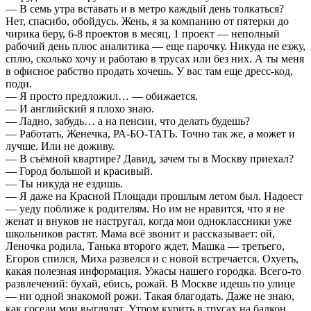
— В семь утра вставать и в метро каждый день толкаться?
Нет, спасибо, обойдусь. Жень, я за компанию от пятерки до
чирика беру, 6-8 проектов в месяц, 1 проект — неполный
рабочий день плюс аналитика — еще парочку. Никуда не езжу,
сплю, сколько хочу и работаю в трусах или без них. А ты меня
в офисное рабство продать хочешь. У вас там еще дресс-код,
поди.
— Я просто предложил… — обижается.
— И английский я плохо знаю.
— Ладно, забудь… а на пенсии, что делать будешь?
— Работать, Женечка, РА-БО-ТАТЬ. Точно так же, а может и
лучше. Или не доживу.
— В съёмной квартире? Давид, зачем ты в Москву приехал?
— Город большой и красивый.
— Ты никуда не ездишь.
— Я даже на Красной Площади прошлым летом был. Надоест
— уеду поближе к родителям. Но им не нравится, что я не
женат и внуков не настругал, когда мои одноклассники уже
школьников растят. Мама всё звонит и рассказывает: ой,
Леночка родила, Танька второго ждет, Машка — третьего,
Егоров спился, Миха развелся и с новой встречается. Охуеть,
какая полезная информация. Ужасы нашего городка. Всего-то
развлечений: бухай, ебись, рожай. В Москве идешь по улице
— ни одной знакомой рожи. Такая благодать. Даже не знаю,
как соседи мои выглядят. Утром курить в трусах на балкон