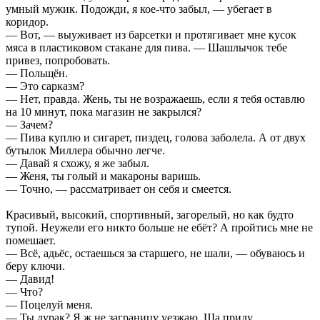
умный мужик. Подожди, я кое-что забыл, — убегает в
коридор.
— Вот, — выуживает из барсетки и протягивает мне кусок
мяса в пластиковом стакане для пива. — Шашлычок тебе
привез, попробовать.
— Польщён.
— Это сарказм?
— Нет, правда. Жень, ты не возражаешь, если я тебя оставлю
на 10 минут, пока магазин не закрылся?
— Зачем?
— Пива куплю и сигарет, пиздец, голова заболела. А от двух
бутылок Миллера обычно легче.
— Давай я схожу, я же забыл.
— Женя, ты голый и макароны варишь.
— Точно, — рассматривает он себя и смеется.
Красивый, высокий, спортивный, загорелый, но как будто
тупой. Неужели его никто больше не ебёт? А пройтись мне не
помешает.
— Всё, адьёс, остаешься за старшего, не шали, — обуваюсь и
беру ключи.
— Давид!
— Что?
— Поцелуй меня.
— Ты дурак? Я ж не заграницу уезжаю. Ща приду.