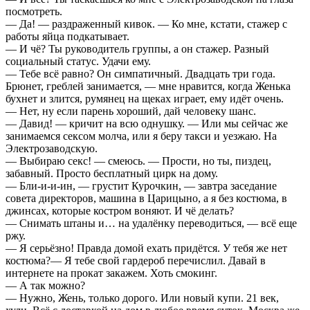
посмотреть.
— Да! — раздраженный кивок. — Ко мне, кстати, стажер с
работы яйца подкатывает.
— И чё? Ты руководитель группы, а он стажер. Разный
социальный статус. Удачи ему.
— Тебе всё равно? Он симпатичный. Двадцать три года.
Брюнет, греблей занимается, — мне нравится, когда Женька
бухнет и злится, румянец на щеках играет, ему идёт очень.
— Нет, ну если парень хороший, дай человеку шанс.
— Давид! — кричит на всю однушку. — Или мы сейчас же
занимаемся сексом молча, или я беру такси и уезжаю. На
Электрозаводскую.
— Выбираю секс! — смеюсь. — Прости, но ты, пиздец,
забавный. Просто бесплатный цирк на дому.
— Бли-и-и-ин, — грустит Курочкин, — завтра заседание
совета директоров, машина в Царицыно, а я без костюма, в
джинсах, которые костром воняют. И чё делать?
— Снимать штаны и… на удалёнку переводиться, — всё еще
ржу.
— Я серьёзно! Правда домой ехать придётся. У тебя же нет
костюма?— Я тебе свой гардероб перечислил. Давай в
интернете на прокат закажем. Хоть смокинг.
— А так можно?
— Нужно, Жень, только дорого. Или новый купи. 21 век,