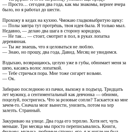
— Просто… сегодня два года, как мы знакомы, вернее вчера
было, но я работал до шести.
Прохожу в кедах на кухню. Чмокаю гладковыбритую щеку:
— Полы завтра тут протрёшь, твоя идея была. Я только мыл.
Недавно, — делаю два шага в сторону коридора.
— Не так… — стоит, смотрит в пол, в руках лопатка
деревянная.
— Ты же знаешь, что я целоваться не люблю.
— Знаю, но прошу, два года, Давид. Месяц не увидимся.
Вздыхаю, возвращаюсь, целую уже в губы, обнимает меня за
шею, касаясь волос лопаткой.
— Тебе стричься пора. Мне тоже сигарет возьми.
— Ок.
Забираю последнюю из пачки, выхожу в подъезд. Тридцать
лет мужику, а сентиментальный как девчонка — обними,
поцелуй, постригись. Что за розовые сопли? Таскается ко мне
зачем-то. Сначала мозг вынести, унизить, потом на хер
залезть. Странный.
Закуриваю на улице. Два года его терплю. Хотя нет, чуть
меньше. Три месяца мы просто переписывались. Книги,
фильмы, музыка, любимые страны, его, я ж нигде не был,