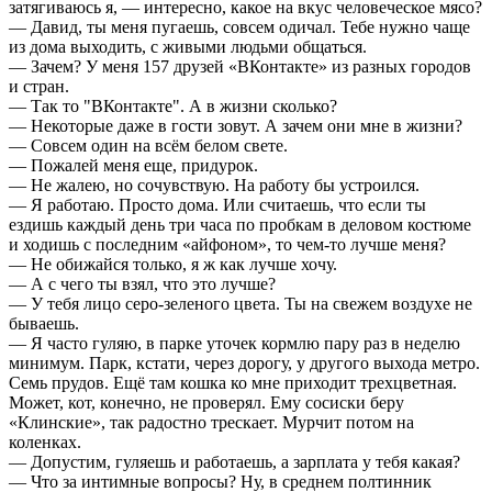
затягиваюсь я, — интересно, какое на вкус человеческое мясо?
— Давид, ты меня пугаешь, совсем одичал. Тебе нужно чаще
из дома выходить, с живыми людьми общаться.
— Зачем? У меня 157 друзей «ВКонтакте» из разных городов
и стран.
— Так то "ВКонтакте". А в жизни сколько?
— Некоторые даже в гости зовут. А зачем они мне в жизни?
— Совсем один на всём белом свете.
— Пожалей меня еще, придурок.
— Не жалею, но сочувствую. На работу бы устроился.
— Я работаю. Просто дома. Или считаешь, что если ты
ездишь каждый день три часа по пробкам в деловом костюме
и ходишь с последним «айфоном», то чем-то лучше меня?
— Не обижайся только, я ж как лучше хочу.
— А с чего ты взял, что это лучше?
— У тебя лицо серо-зеленого цвета. Ты на свежем воздухе не
бываешь.
— Я часто гуляю, в парке уточек кормлю пару раз в неделю
минимум. Парк, кстати, через дорогу, у другого выхода метро.
Семь прудов. Ещё там кошка ко мне приходит трехцветная.
Может, кот, конечно, не проверял. Ему сосиски беру
«Клинские», так радостно трескает. Мурчит потом на
коленках.
— Допустим, гуляешь и работаешь, а зарплата у тебя какая?
— Что за интимные вопросы? Ну, в среднем полтинник