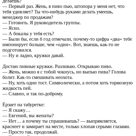
делаешь?
— Первый раз. Жень, я пиво пью, штопора у меня нет, что
тебя удивляет? Ты что-нибудь руками делать умеешь,
менеджер по продажам?
— Готовить. Я руководитель группы.
— Ясно.
— А бокалы у тебя есть?
— Были бы, если б год отмечали, почему-то цифра «два» тебе
импонирует больше, чем «один». Вот, знаешь, как-то не
подготовился.
— Ну и ладно, кружки давай.
Достаю пивные кружки. Разливаю. Открываю пиво.
— Жень, можно я с тобой чокнусь, но выпью пива? Голова
болит. Как-то смешивать неохота.
— Ну, хоть один тост. Символически, а потом хоть тормозную
жидкость пей.
— Славно, и так по-доброму.
Ёрзает на табуретке:
— Я скажу…
— Евгений, вы женаты?
— Нет… а почему ты спрашиваешь? — выпрямляется,
краснеет и замирает на месте, только хлопая серыми глазами.
— Просто так, продолжай.