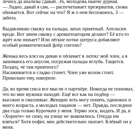
лечись да анализы сдавай. Эх, молодежь нынче дурная.
— Ладно, давай я сам, — распечатывает презерватив, снова
обижается. Вот сейчас на что? Я ж о нем беспокоюсь. З —
забота.
Выдавливаю смазку на пальцы, запах приятный. Апельсин
вроде. Вот зачем смазку с ароматизатором делают? Её кто-то
жрёт или нюхает? Или лёгкие нотки цитруса добавляют
особый романтический флёр соитию?
Женька весь влез на диван и облачает в латекс мой член, а я
занимаюсь его анусом, погружая пальцы вглубь. Тащится.
Пиздец, чё там приятного?
Насаживается и сладко стонет. Член уже колом стоит.
Прикольно ему, наверное.
Да, во время секса все мысли о партнёре. Никогда не понимал,
что во мне мужики находят. Ещё все как на подбор —
высокие и смазливые. Женщин хоть могу понять, одиноких и
моего возраста, а молодых пацанов — нет. Правда, последние
два года только Курочкин у меня. Теряю лоск, видать. И да, в
«Хорнете» не сижу, на улице не знакомлюсь. Откуда им
взяться? Хотя пофиг, мне действительно хватает. Клёвый он у
меня.