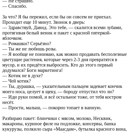
— Не страшно.
— Спасибо.
За что? Я бы пережил, если бы он совсем не приехал.
Проходит еще 10 минут. Звонок в дверь:
— Здравствуй, Давид. Это тебе, — скалится всеми зубами,
протягивая белый веник и пакет с красной пятеркой-
яблочком.
— Ромашки? Серьёзно?
— Ты же не любишь розы.
— Я вообще не понимаю, как можно продавать бесполезные
цветущие растения, которые через 2-3 дня превратятся в
мусор, и их придётся выбросить. Кто до этого первый
додумался? Боги маркетинга!
— Котик не в духе?
— Чей котик?
— Ты, дурашка, — указательным пальцем задевает кончик
моего носа, целует в щеку, — бороду отпустил что ли?
— Иди руки помой, и всё остальное тоже, от тебя костром
несёт.
— Прости, малыш, — покорно топает в ванную.
Разбираю пакет: блинчики с мясом, молоко, Несквик,
макароны, куриное филе на подложке, консервы, банка
кукурузы, полкило сыра «Маасдам», бутылка красного вина,