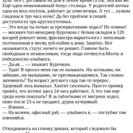
хули. Всё с доставкой на дом в любое время суток. Москва же.
Ещё один немаловажный бонус столицы. У родителей аптека
одна на весь посёлок, работает до семи вечера. А тут… нужны
гандоны в три часа ночи? Да без проблем: в пешей
доступности три круглосуточных.
— Это когда ты ночью за презервативами ходил? Не помню!
— москвич топ-менеджер Курочкин с белым окладом в 120
косарей ревнует меня, фрилансера-маркетолога с неполным
полтинником в месяц хуй-пойми к кому. Занятно. Вот
оказывается, статус ничего не решает. Главное быть
свободным и независимым, тогда люди потянутся.Молчу и
победоносно улыбаюсь.
— Да-ав… — хныкает Курочкин.
— Удав! Я просил меня так не называть. Ни котиками, ни
зайками, ни малышами, не пресмыкающимися. Так сложно
запомнить? Ты возраст детского сада так-то перерос.
Здоровый лось вымахал. Хватит сюсюкать. Просто пример
привёл, что аптеки здесь 24 часа работают. А что там еще
среди ночи покупать? Я за таблетками от мигрени ходил,
пиво после 23-х не продают, дурик кучерявый.
— Извини…
— На колени, офисный раб, — улыбаюсь я, — поглубже там
извиняйся.
Откидываюсь на спинку дивана, который следовало бы