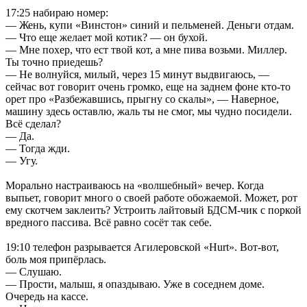
17:25 набираю номер:
— Жень, купи «Винстон» синий и пельменей. Деньги отдам.
— Что еще желает мой котик? — он бухой.
— Мне похер, что ест твой кот, а мне пива возьми. Миллер.
Ты точно приедешь?
— Не волнуйся, милый, через 15 минут выдвигаюсь, —
сейчас вот говорит очень громко, еще на заднем фоне кто-то
орет про «Разбежавшись, прыгну со скалы», — Наверное,
машину здесь оставлю, жаль ты не смог, мы чудно посидели.
Всё сделал?
— Да.
— Тогда жди.
— Угу.
Морально настраиваюсь на «волшебный» вечер. Когда
выпьет, говорит много о своей работе обожаемой. Может, рот
ему скотчем заклеить? Устроить лайтовый БДСМ-чик с поркой
вредного пассива. Всё равно сосёт так себе.
19:10 телефон разрывается Агилеровской «Hurt». Вот-вот,
боль моя припёрлась.
— Слушаю.
— Прости, малыш, я опаздываю. Уже в соседнем доме.
Очередь на кассе.