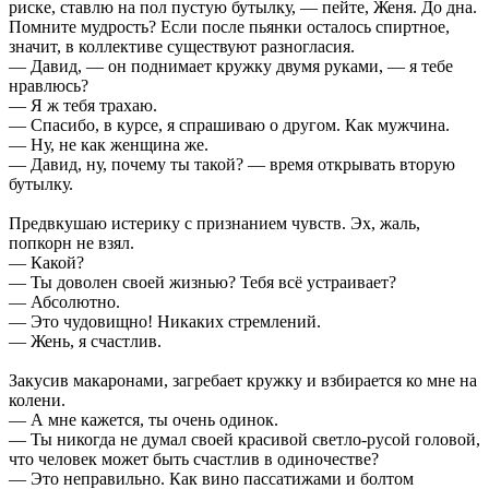
риске, ставлю на пол пустую бутылку, — пейте, Женя. До дна.
Помните мудрость? Если после пьянки осталось спиртное,
значит, в коллективе существуют разногласия.
— Давид, — он поднимает кружку двумя руками, — я тебе
нравлюсь?
— Я ж тебя трахаю.
— Спасибо, в курсе, я спрашиваю о другом. Как мужчина.
— Ну, не как женщина же.
— Давид, ну, почему ты такой? — время открывать вторую
бутылку.
Предвкушаю истерику с признанием чувств. Эх, жаль,
попкорн не взял.
— Какой?
— Ты доволен своей жизнью? Тебя всё устраивает?
— Абсолютно.
— Это чудовищно! Никаких стремлений.
— Жень, я счастлив.
Закусив макаронами, загребает кружку и взбирается ко мне на
колени.
— А мне кажется, ты очень одинок.
— Ты никогда не думал своей красивой светло-русой головой,
что человек может быть счастлив в одиночестве?
— Это неправильно. Как вино пассатижами и болтом