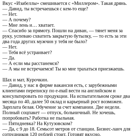
Вкус «Изабеллы» смешивается с «Миллером». Такая дрянь.
— Давид, ты встречаешься с кем-то еще?
— Нет.
— А почему?
— Мне лень и… хватает.
— Спасибо за прямоту. Пошли на диван, — тянет меня за
руку, успеваю схватить закрытую бутылку, — то есть за эти
два года других мужчин у тебя не было?
— Нет.
— Тебя всё устраивает?
— Да.
— А если мы расстанемся?
— А мы не встречаемся! Ты ко мне трахаться приезжаешь.
Шах и мат, Курочкин.
— Давид, у нас в фирме вакансия есть, с зарубежными
клиентами переписку по e-mail вести на английском и
консультировать по продукции. На испытательном сроке два
месяца по 40, далее 50 оклад и карьерный рост возможен.
Зарплата белая. Обучение за счет компании. Две недели.
Полный соцпакет — отпуск, больничный. Не хочешь,
попробовать? Работка не пыльная.
— Пятидневка? На Кутузовском?
— Да, с 9 до 18. Семьсот метров от станции. Бизнес-ланч для
сотрудников 120 рублей стоит. Готовят вкусно.