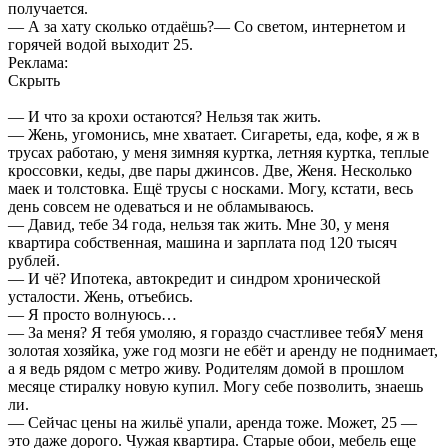
получается.
— А за хату сколько отдаёшь?— Со светом, интернетом и
горячей водой выходит 25.
Реклама:
Скрыть
— И что за крохи остаются? Нельзя так жить.
— Жень, угомонись, мне хватает. Сигареты, еда, кофе, я ж в
трусах работаю, у меня зимняя куртка, летняя куртка, теплые
кроссовки, кеды, две пары джинсов. Две, Женя. Несколько
маек и толстовка. Ещё трусы с носками. Могу, кстати, весь
день совсем не одеваться и не обламываюсь.
— Давид, тебе 34 года, нельзя так жить. Мне 30, у меня
квартира собственная, машина и зарплата под 120 тысяч
рублей.
— И чё? Ипотека, автокредит и синдром хронической
усталости. Жень, отъебись.
— Я просто волнуюсь…
— За меня? Я тебя умоляю, я гораздо счастливее тебяУ меня
золотая хозяйка, уже год мозги не ебёт и аренду не поднимает,
а я ведь рядом с метро живу. Родителям домой в прошлом
месяце стиралку новую купил. Могу себе позволить, знаешь
ли.
— Сейчас цены на жильё упали, аренда тоже. Может, 25 —
это даже дорого. Чужая квартира. Старые обои, мебель еще