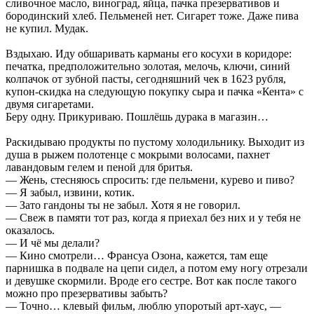
сливочное масло, виноград, яйца, пачка презервативов и
бородинский хлеб. Пельменей нет. Сигарет тоже. Даже пива
не купил. Мудак.
Вздыхаю. Иду обшаривать карманы его косухи в коридоре:
печатка, предположительно золотая, мелочь, ключи, синий
колпачок от зубной пасты, сегодняшний чек в 1623 рубля,
купон-скидка на следующую покупку сыра и пачка «Кента» с
двумя сигаретами.
Беру одну. Прикуриваю. Пошлёшь дурака в магазин…
Раскидываю продукты по пустому холодильнику. Выходит из
душа в рыжем полотенце с мокрыми волосами, пахнет
лавандовым гелем и пеной для бритья.
— Жень, стесняюсь спросить: где пельмени, курево и пиво?
— Я забыл, извини, котик.
— Зато гандоны ты не забыл. Хотя я не говорил.
— Свеж в памяти тот раз, когда я приехал без них и у тебя не
оказалось.
— И чё мы делали?
— Кино смотрели… Франсуа Озона, кажется, там еще
парнишка в подвале на цепи сидел, а потом ему ногу отрезали
и девушке скормили. Вроде его сестре. Вот как после такого
можно про презервативы забыть?
— Точно… клевый фильм, люблю упоротый арт-хаус, —