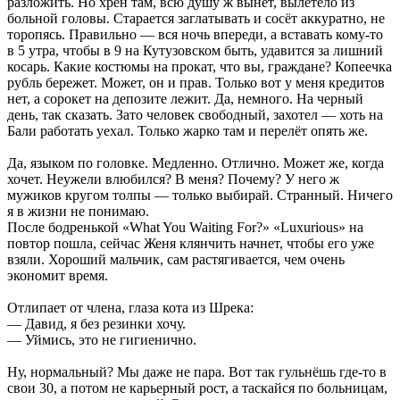
разложить. Но хрен там, всю душу ж вынет, вылетело из
больной головы. Старается заглатывать и сосёт аккуратно, не
торопясь. Правильно — вся ночь впереди, а вставать кому-то
в 5 утра, чтобы в 9 на Кутузовском быть, удавится за лишний
косарь. Какие костюмы на прокат, что вы, граждане? Копеечка
рубль бережет. Может, он и прав. Только вот у меня кредитов
нет, а сорокет на депозите лежит. Да, немного. На черный
день, так сказать. Зато человек свободный, захотел — хоть на
Бали работать уехал. Только жарко там и перелёт опять же.
Да, языком по головке. Медленно. Отлично. Может же, когда
хочет. Неужели влюбился? В меня? Почему? У него ж
мужиков кругом толпы — только выбирай. Странный. Ничего
я в жизни не понимаю.
После бодренькой «What You Waiting For?» «Luxurious» на
повтор пошла, сейчас Женя клянчить начнет, чтобы его уже
взяли. Хороший мальчик, сам растягивается, чем очень
экономит время.
Отлипает от члена, глаза кота из Шрека:
— Давид, я без резинки хочу.
— Уймись, это не гигиенично.
Ну, нормальный? Мы даже не пара. Вот так гульнёшь где-то в
свои 30, а потом не карьерный рост, а таскайся по больницам,