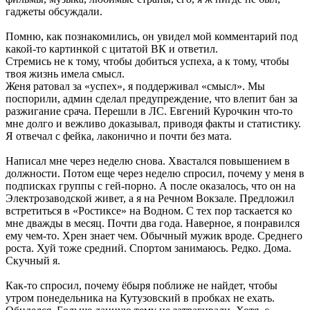
гаджеты обсуждали.
Помню, как познакомились, он увидел мой комментарий под
какой-то картинкой с цитатой ВК и ответил.
Стремись не к тому, чтобы добиться успеха, а к тому, чтобы
твоя жизнь имела смысл.
Женя ратовал за «успех», я поддерживал «смысл». Мы
поспорили, админ сделал предупреждение, что влепит бан за
разжигание срача. Перешли в ЛС. Евгений Курочкин что-то
мне долго и вежливо доказывал, приводя факты и статистику.
Я отвечал с фейка, лаконично и почти без мата.
Написал мне через неделю снова. Хвастался повышением в
должности. Потом еще через неделю спросил, почему у меня в
подписках группы с гей-порно. А после оказалось, что он на
Электрозаводской живет, а я на Речном Вокзале. Предложил
встретиться в «Ростиксе» на Водном. С тех пор таскается ко
мне дважды в месяц. Почти два года. Наверное, я понравился
ему чем-то. Хрен знает чем. Обычный мужик вроде. Среднего
роста. Хуй тоже средний. Спортом занимаюсь. Редко. Дома.
Скучный я.
Как-то спросил, почему ёбыря поближе не найдет, чтобы
утром понедельника на Кутузовский в пробках не ехать.