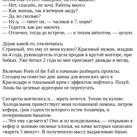
— Нет, спасибо, не хочу. Работы много.
— Как знаешь, так я вечером заеду?
— Да, во сколько?
— Ну-у, — тянет он, — часиков в 7, норм?
— Годится, как раз закончу.
— Отлично, тогда до встречи, — и тихим шёпотом, — целую.
Дурак какой-то, отключаюсь.
Странный, что ему от меня нужно? Красивый мужик, младше
на 4 года, руководитель отдела продаж в крутой конторе, при
бабках. Уже битых 2 года ко мне приезжает дважды в месяц.
Включаю Poets of the Fall и начинаю разбирать проекты.
Сегодня на повестке дня: шины для японских авто в
Краснодаре и тональный крем с эффектом лифтинга. Похуй.
Лишь бы целевые аудитории не перепутать.
Сигареты кончились и… жрать хочется. Топаю на кухню.
Холодильник приветствует меня половинкой лимона, литром
кефира, срок годности которого истек позавчера, и
почерневшим бананом.
— Что ему сделается? Оно ж из холодильника, — открываю я
кефир и заливаю овсяные хлопья, на пачке которых написано
«варить 5 минут». В полученную массу выдавливаю банан.