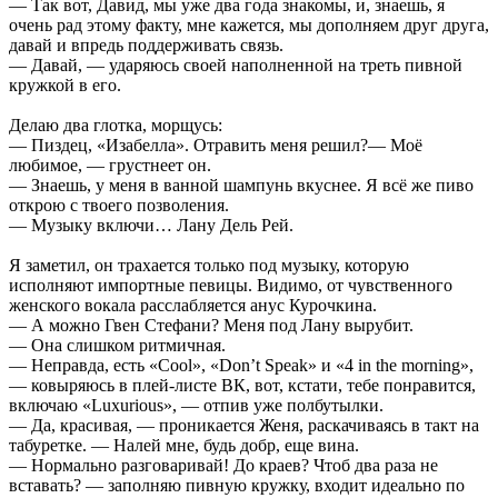
— Так вот, Давид, мы уже два года знакомы, и, знаешь, я
очень рад этому факту, мне кажется, мы дополняем друг друга,
давай и впредь поддерживать связь.
— Давай, — ударяюсь своей наполненной на треть пивной
кружкой в его.
Делаю два глотка, морщусь:
— Пиздец, «Изабелла». Отравить меня решил?— Моё
любимое, — грустнеет он.
— Знаешь, у меня в ванной шампунь вкуснее. Я всё же пиво
открою с твоего позволения.
— Музыку включи… Лану Дель Рей.
Я заметил, он трахается только под музыку, которую
исполняют импортные певицы. Видимо, от чувственного
женского вокала расслабляется анус Курочкина.
— А можно Гвен Стефани? Меня под Лану вырубит.
— Она слишком ритмичная.
— Неправда, есть «Cool», «Don’t Speak» и «4 in the morning»,
— ковыряюсь в плей-листе ВК, вот, кстати, тебе понравится,
включаю «Luxurious», — отпив уже полбутылки.
— Да, красивая, — проникается Женя, раскачиваясь в такт на
табуретке. — Налей мне, будь добр, еще вина.
— Нормально разговаривай! До краев? Чтоб два раза не
вставать? — заполняю пивную кружку, входит идеально по