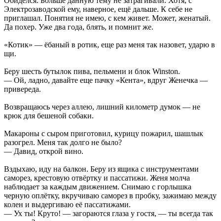
Обиделся. Больше данную тему не затрагивали. Хотя, с
Электрозаводской ему, наверное, ещё дальше. К себе не
приглашал. Понятия не имею, с кем живет. Может, женатый.
Да похер. Уже два года, блять, и помнит же.
«Котик» — ёбаный в ротик, еще раз меня так назовет, ударю в
щи.
Беру шесть бутылок пива, пельмени и блок Winston.
— Ой, ладно, давайте еще пачку «Кента», вдруг Женечка —
привереда.
Возвращаюсь через аллею, лишний километр думок — не
крюк для бешеной собаки.
Макароны с сыром приготовил, курицу пожарил, шашлык
разогрел. Меня так долго не было?
— Давид, открой вино.
Вздыхаю, иду на балкон. Беру из ящика с инструментами
саморез, крестовую отвёртку и пассатижи. Женя молча
наблюдает за каждым движением. Снимаю с горлышка
черную оплётку, вкручиваю саморез в пробку, зажимаю между
колен и выдергиваю её пассатижами.
— Ух ты! Круто! — загораются глаза у гостя, — ты всегда так