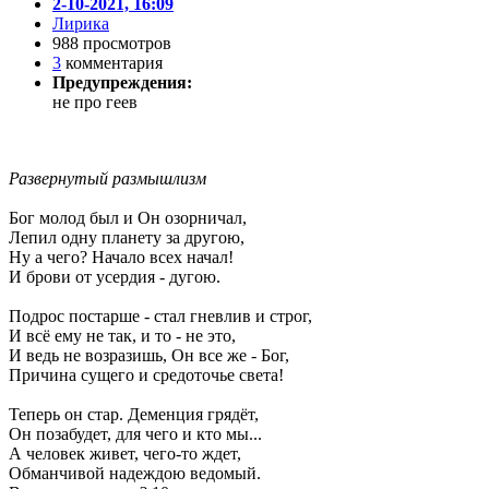
2-10-2021, 16:09
Лирика
988 просмотров
3
комментария
Предупреждения:
не про геев
Развернутый размышлизм
Бог молод был и Он озорничал,
Лепил одну планету за другою,
Ну а чего? Начало всех начал!
И брови от усердия - дугою.
Подрос постарше - стал гневлив и строг,
И всё ему не так, и то - не это,
И ведь не возразишь, Он все же - Бог,
Причина сущего и средоточье света!
Теперь он стар. Деменция грядёт,
Он позабудет, для чего и кто мы...
А человек живет, чего-то ждет,
Обманчивой надеждою ведомый.