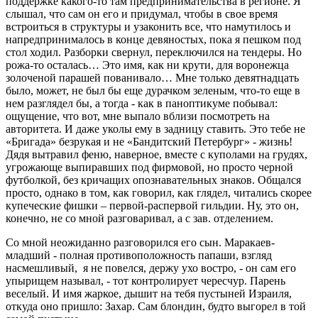
поддержке какого-то там предпринимательства в регионе. Я
слышал, что сам он его и придумал, чтобы в свое время
встроиться в структуры и узаконить все, что намутилось и
напредпринималось в конце девяностых, пока я пешком под
стол ходил. Разборки свернул, переключился на тендеры. Но
рожа-то осталась… Это имя, как ни крути, для воронежца
золоченой парашей пованивало… Мне только девятнадцать
было, может, не был бы еще дурачком зеленым, что-то еще в
нем разглядел бы, а тогда - как в паноптикуме побывал:
ощущение, что вот, мне выпало вблизи посмотреть на
авторитета. И даже уколы ему в задницу ставить. Это тебе не
«Бригада» безрукая и не «Бандитский Петербург» - жизнь!
Дядя вытравил феню, наверное, вместе с куполами на грудях,
угрожающе выпиравших под фирмовой, но просто черной
футболкой, без кричащих опознавательных знаков. Общался
просто, однако в том, как говорил, как глядел, читались скорее
купеческие фишки – первой-распервой гильдии. Ну, это он,
конечно, не со мной разговаривал, а с зав. отделением.
Со мной неожиданно разговорился его сын. Маракаев-
младший - полная противоположность папаши, взгляд
насмешливый, я не повелся, держу ухо востро, - он сам его
упырищем называл, - тот контролирует чересчур. Парень
веселый. И имя жаркое, дышит на тебя пустыней Израиля,
откуда оно пришло: Захар. Сам блондин, будто выгорел в той