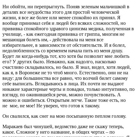
Ни обойти, ни перепрыгнуть. Поняв зеленым мальчишкой в
деталях все неудобства этого для простой человеческой
жизни, я все же более или менее спокойно их принял. Я
вообще принимал себя и людей без всяких сложностей, но
прививка спокойного здравого цинизма медика, полученная в
училище, - как ежегодная прививка от гриппа, многим не
мешающая болеть им, - действовала на меня все
избирательнее, в зависимости от обстоятельств. И я болел,
недолюбленность со временем начала пить из меня душу.
Будет ли когда-нибудь тот, кто хотя бы позволит мне любить
его? У других было. Неважно, как надолго, насколько
счастливо складывалось, но было. Я знал, видел, хотя людей,
как я, в Воронеже не то чтоб много. Естественно, они не на
виду: для большинства все равно, что волчий билет самому
себе выписать. Вглядываюсь в лица. Их почти не выдают
никакие характерные черты и повадки, только интуитивно, по
взгляду, по оживившейся речи, можно почувствовать. А
можно и ошибиться. Открытым легче. Такие тоже есть, но
не мое, не мое! Не уверен, что готов к такому.
Он свалился, как снег на мою посыпанную пеплом голову.
Маракаев был чинушей, ведомство даже не скажу теперь,
какое. Сложное у него название, в общих чертах – по