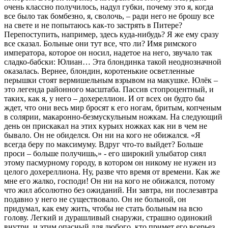
очень классно получилось, надул губки, почему это я, когда
все было так бомбезно, я, сволочь, – ради него не брошу все
на свете и не попытаюсь как-то застрять в Питере?
Перепоступить, например, здесь куда-нибудь? Я же ему сразу
все сказал. Больные они тут все, что ли? Имя римского
императора, которое он носил, надетое на него, звучало так
сладко-бабски: Юлиан… Эта блондинка такой неоднозначной
оказалась. Вернее, блондин, коротенькие осветленные
перышки стоят вермишельным взрывом на макушке. Юлёк –
это легенда районного масштаба. Пассив стопроцентный, и
таких, как я, у него – дохереллион. И от всех он будто бы
ждет, что они весь мир бросят к его ногам, бритым, копченым
в солярии, макаронно-безмускульным ножкам. На следующий
день он прискакал на этих курьих ножках как ни в чем не
бывало. Он не обиделся. Он ни на кого не обижался. «Я
всегда беру по максимуму. Вдруг что-то выйдет? Больше
проси – больше получишь,» - его широкий улыбатор сиял
этому пасмурному городу, в котором он никому не нужен из
целого дохереллиона. Ну, разве что время от времени. Как же
мне его жалко, господи! Он ни на кого не обижался, потому
что жил абсолютно без ожиданий. Ни завтра, ни послезавтра
подавно у него не существовало. Он не больной, он
придумал, как ему жить, чтобы не стать больным на всю
голову. Легкий и дурашливый снаружи, страшно одинокий
внутри, и этим опасный для любого, кто примет его всерьез.