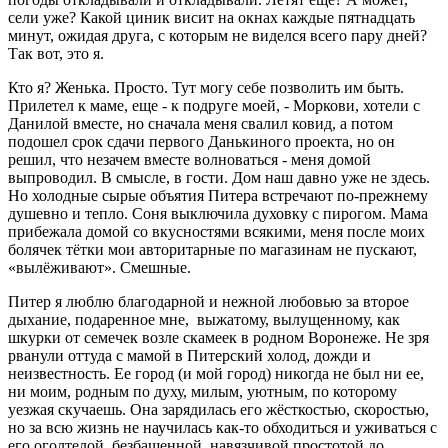
сели уже? Какой циник висит на окнах каждые пятнадцать
минут, ожидая друга, с которым не виделся всего пару дней?
Так вот, это я.
Кто я? Женька. Просто. Тут могу себе позволить им быть.
Прилетел к маме, еще - к подруге моей, - Моркови, хотели с
Данилой вместе, но сначала меня свалил ковид, а потом
подошел срок сдачи первого Данькиного проекта, но он
решил, что незачем вместе волноваться - меня домой
выпроводил. В смысле, в гости. Дом наш давно уже не здесь.
Но холодные сырые объятия Питера встречают по-прежнему
душевно и тепло. Соня выключила духовку с пирогом. Мама
прибежала домой со вкусностями всякими, меня после моих
болячек тётки мои авторитарные по магазинам не пускают,
«вылёживают». Смешные.
Питер я люблю благодарной и нежной любовью за второе
дыхание, подаренное мне, выжатому, вылущенному, как
шкурки от семечек возле скамеек в родном Воронеже. Не зря
рванули оттуда с мамой в Питерский холод, дожди и
неизвестность. Ее город (и мой город) никогда не был ни ее,
ни моим, родным по духу, милым, уютным, по которому
уезжая скучаешь. Она зарядилась его жёсткостью, скоростью,
но за всю жизнь не научилась как-то обходиться и уживаться с
его оголтелой, безбашенной, навязчивой простотой до