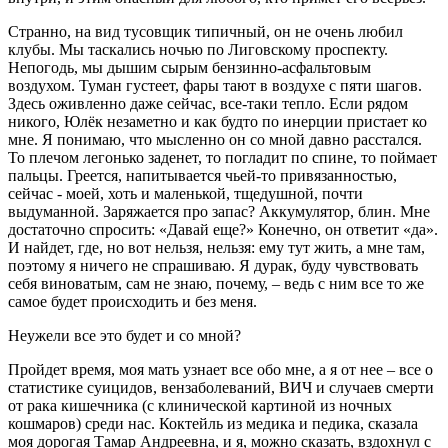
Странно, на вид тусовщик типичный, он не очень любил
клубы. Мы таскались ночью по Лиговскому проспекту.
Непогодь, мы дышим сырым бензинно-асфальтовым
воздухом. Туман густеет, фары тают в воздухе с пяти шагов.
Здесь оживленно даже сейчас, все-таки тепло. Если рядом
никого, Юлёк незаметно и как будто по инерции пристает ко
мне. Я понимаю, что мысленно он со мной давно расстался.
То плечом легонько заденет, то погладит по спине, то поймает
пальцы. Греется, напитывается чьей-то привязанностью,
сейчас - моей, хоть и маленькой, тщедушной, почти
выдуманной. Заряжается про запас? Аккумулятор, блин. Мне
достаточно спросить: «Давай еще?» Конечно, он ответит «да».
И найдет, где, но вот нельзя, нельзя: ему тут жить, а мне там,
поэтому я ничего не спрашиваю. Я дурак, буду чувствовать
себя виноватым, сам не знаю, почему, – ведь с ним все то же
самое будет происходить и без меня.
Неужели все это будет и со мной?
Пройдет время, моя мать узнает все обо мне, а я от нее – все о
статистике суицидов, вензаболеваний, ВИЧ и случаев смерти
от рака кишечника (с клинической картиной из ночных
кошмаров) среди нас. Коктейль из медика и педика, сказала
моя дорогая Тамар Андреевна, и я, можно сказать, вздохнул с