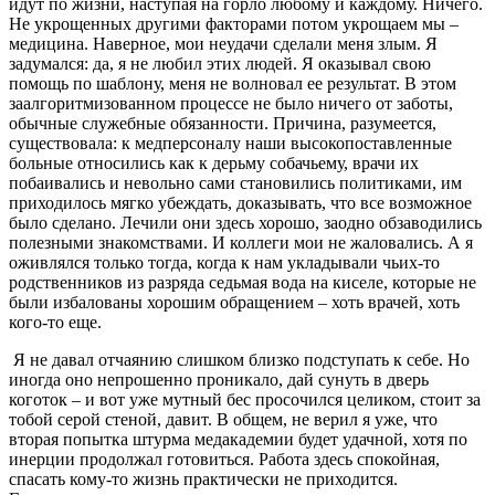
идут по жизни, наступая на горло любому и каждому. Ничего.
Не укрощенных другими факторами потом укрощаем мы –
медицина. Наверное, мои неудачи сделали меня злым. Я
задумался: да, я не любил этих людей. Я оказывал свою
помощь по шаблону, меня не волновал ее результат. В этом
заалгоритмизованном процессе не было ничего от заботы,
обычные служебные обязанности. Причина, разумеется,
существовала: к медперсоналу наши высокопоставленные
больные относились как к дерьму собачьему, врачи их
побаивались и невольно сами становились политиками, им
приходилось мягко убеждать, доказывать, что все возможное
было сделано. Лечили они здесь хорошо, заодно обзаводились
полезными знакомствами. И коллеги мои не жаловались. А я
оживлялся только тогда, когда к нам укладывали чьих-то
родственников из разряда седьмая вода на киселе, которые не
были избалованы хорошим обращением – хоть врачей, хоть
кого-то еще.
Я не давал отчаянию слишком близко подступать к себе. Но
иногда оно непрошенно проникало, дай сунуть в дверь
коготок – и вот уже мутный бес просочился целиком, стоит за
тобой серой стеной, давит. В общем, не верил я уже, что
вторая попытка штурма медакадемии будет удачной, хотя по
инерции продолжал готовиться. Работа здесь спокойная,
спасать кому-то жизнь практически не приходится.