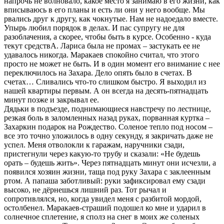
напрочь не волновало, какое место я занимаю в его жизни, как
вписываюсь в его планы и есть ли они у него вообще. Мы
рвались друг к другу, как чокнутые. Нам не надоедало вместе.
Упырь любил порядок в делах. И пас супругу не для
разоблачения, а скорее, чтобы быть в курсе. Особенно - куда
текут средствА. Лариса была не промах – застукать ее не
удавалось никогда. Маракаев спокойно считал, что этого
просто не может не быть. И в один момент его внимание с нее
переключилось на Захара. Дело опять было в счетах. В
счетах… Сливались что-то слишком быстро. Я выходил из
нашей квартиры первым. А он всегда на десять-пятнадцать
минут позже и закрывал ее.
Дядьки в подъезде, поднимающиеся навстречу по лестнице,
резкая боль в заломленных назад руках, порванная куртка –
Захаркин подарок на Рождество. Соленое тепло под носом –
все это точно уложилось в одну секунду, я закричать даже не
успел. Меня отволокли к гаражам, наручники сзади,
пристегнули через какую-то трубу и сказали: «Не будешь
орать – будешь жить». Через пятнадцать минут они исчезли, а
появился хозяин жизни, таща под руку Захара с заклеенным
ртом. А папаша заботливый: руки зафиксировал ему сзади
высоко, не дёрнешься лишний раз. Тот рычал и
сопротивлялся, но, когда увидел меня с разбитой мордой,
остолбенел. Маракаев-страший подошел ко мне и ударил в
солнечное сплетение, я сполз на снег в моих же соленых