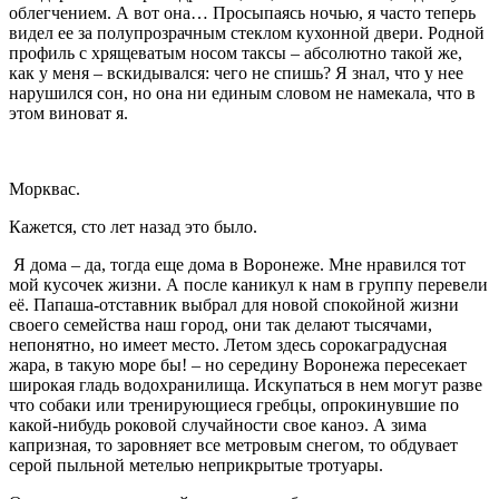
облегчением. А вот она… Просыпаясь ночью, я часто теперь
видел ее за полупрозрачным стеклом кухонной двери. Родной
профиль с хрящеватым носом таксы – абсолютно такой же,
как у меня – вскидывался: чего не спишь? Я знал, что у нее
нарушился сон, но она ни единым словом не намекала, что в
этом виноват я.
Морквас.
Кажется, сто лет назад это было.
Я дома – да, тогда еще дома в Воронеже. Мне нравился тот
мой кусочек жизни. А после каникул к нам в группу перевели
её. Папаша-отставник выбрал для новой спокойной жизни
своего семейства наш город, они так делают тысячами,
непонятно, но имеет место. Летом здесь сорокаградусная
жара, в такую море бы! – но середину Воронежа пересекает
широкая гладь водохранилища. Искупаться в нем могут разве
что собаки или тренирующиеся гребцы, опрокинувшие по
какой-нибудь роковой случайности свое каноэ. А зима
капризная, то заровняет все метровым снегом, то обдувает
серой пыльной метелью неприкрытые тротуары.