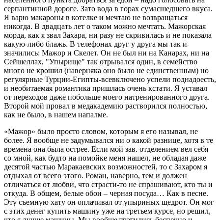
серпантинной дороге. Зато вода в горах сумасшедшего вкуса.
Я варю макароны в котелке и мечтаю не возвращаться
никогда. В двадцать лет о таком можно мечтать. Мажорская
морда, как я звал Захара, ни разу не скривилась и не показала
какую-либо блажь. В телефонах друг у друга мы так и
значились: Мажор и Скелет. Он не был ни на Канарах, ни на
Сейшеллах, "Упырище" так отрывался один, в семейство
много не крошил (наверняка оно было не единственным) но
регулярные Турции-Египты-всевключено успели поднадоесть,
и необитаемая романтика пришлась очень кстати. Я уставал
от переходов даже побольше моего натренированного друга.
Второй мой провал в медакадемию растворился полностью,
как не было, в нашем напалме.
«Мажор» было просто словом, которым я его называл, не
более. Я вообще не задумывался ни о какой разнице, хотя в те
времена она была острее. Если мой зав. отделением вел себя
со мной, как будто на помойке меня нашел, не обладая даже
десятой частью Маракаевских возможностей, то с Захаром я
отдыхал от всего этого. Роман, наверно, тем и должен
отличаться от любви, что страсти-то не спрашивают, кто ты и
откуда. В общем, белые обои – черная посуда… Как в песне.
Эту съемную хату он оплачивал от упыриных щедрот. Он мог
с этих денег купить машину уже на третьем курсе, но решил,
что я лучше машины. Мы вообще тратились беспечно и