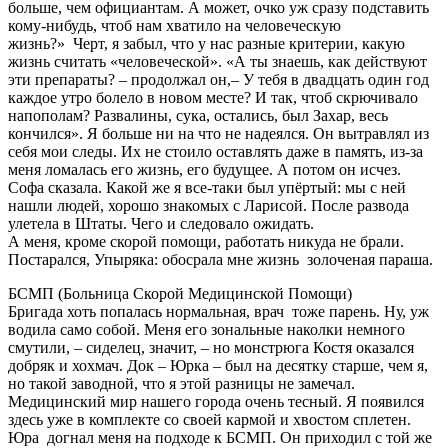
больше, чем официантам. А может, очко уж сразу подставить
кому-нибудь, чтоб нам хватило на человеческую
жизнь?» Черт, я забыл, что у нас разные критерии, какую
жизнь считать «человеческой». «А ты знаешь, как действуют
эти препараты? – продолжал он,– У тебя в двадцать один год
каждое утро болело в новом месте? И так, чтоб скрючивало
напополам? Развалины, сука, остались, был Захар, весь
кончился». Я больше ни на что не надеялся. Он вытравлял из
себя мои следы. Их не стоило оставлять даже в память, из-за
меня ломалась его жизнь, его будущее. А потом он исчез.
Софа сказала. Какой же я все-таки был упёртый: мы с ней
нашли людей, хорошо знакомых с Ларисой. После развода
улетела в Штаты. Чего и следовало ожидать.
А меня, кроме скорой помощи, работать никуда не брали.
Постарался, Упыряка: обосрала мне жизнь золоченая параша.
БСМП (Больница Скорой Медицинской Помощи)
Бригада хоть попалась нормальная, врач тоже парень. Ну, уж
водила само собой. Меня его зональные наколки немного
смутили, – сиделец, значит, – но монстрюга Костя оказался
добряк и хохмач. Док – Юрка – был на десятку старше, чем я,
но такой заводной, что я этой разницы не замечал.
Медицинский мир нашего города очень тесный. Я появился
здесь уже в комплекте со своей кармой и хвостом сплетен.
Юра догнал меня на подходе к БСМП. Он приходил с той же