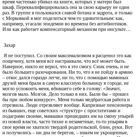
время частенько убивал на книги, которых у матери был
шкаф. Переквалифицировалась она за свою карьеру не один
раз. В группе я пользовался славой ботана и задрота, и только
с Морковкой я мог поделиться чем-то удивительным: как,
например, угасали эпидемии во времена без антибиотиков.
Или как работает компенсаторный механизм при инсульте…
Захар
Я не поступил. Со своим максимализмом я расценил это как
пощечину, хотя меня все настраивали, что всё может быть.
Наверное, никто не верил, что я это смогу. Сник очень, и не
было большего разочарования. Ни то, что я не пойду в армию
– откос дался гораздо легче, ни то, что с помощью маминых
друзей меня брали в самую классную больницу в городе, не
могло успокоить меня, вбившего себе в голову: «Значит,
мозгов мало. Мозгов. Дело только в них. Были бы – прошел
бы при любом конкурсе». Меня только медбратская работа и
отрезвила. Люди отрезвляют вообще. Капризные пенсионеры
из бывших, еще советских «структур» с простатитами и
подаграми своими, мамашки пришедших им на смену упырей
из новой власти, часто тихие и незаметные, то-то упырям в
свое время не хватило твердой родительской, блин, руки. Вот
и получились – ни дна не берегов, – никем не укрощенные,