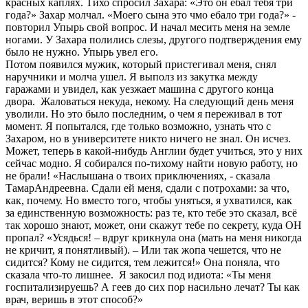
красных каплях. Тихо спросил Захара: «Это он ебал тебя три
года?» Захар молчал. «Моего сына это чмо ебало три года?» -
повторил Упырь свой вопрос. И начал месить меня на земле
ногами. У Захара полились слезы, другого подтверждения ему
было не нужно. Упырь увел его.
Потом появился мужик, который пристегивал меня, снял
наручники и молча ушел. Я выполз из закутка между
гаражами и увидел, как уезжает машина с другого конца
двора. Жаловаться некуда, некому. На следующий день меня
уволили. Но это было последним, о чем я переживал в тот
момент. Я попытался, где только возможно, узнать что с
Захаром, но в университете никто ничего не знал. Он исчез.
Может, теперь в какой-нибудь Англии будет учиться, это у них
сейчас модно. Я собирался по-тихому найти новую работу, но
не брали! «Наслышана о твоих приключениях, - сказала
ТамарАндреевна. Сдали ей меня, сдали с потрохами: за что,
как, почему. Но вместо того, чтобы уняться, я ухватился, как
за единственную возможность: раз те, кто тебе это сказал, всё
так хорошо знают, может, они скажут тебе по секрету, куда ОН
пропал? «Усядься! – вдруг крикнула она (мать на меня никогда
не кричит, я понятливый). – Или так жопа чешется, что не
сидится? Кому не сидится, тем лежится!» Она поняла, что
сказала что-то лишнее. Я закосил под идиота: «Ты меня
госпитализируешь? А геев до сих пор насильно лечат? Ты как
врач, веришь в этот способ?»