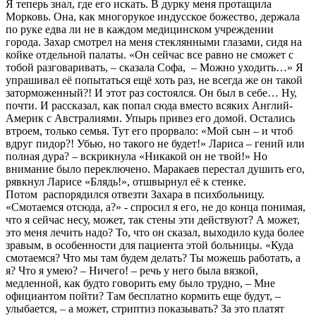
Я теперь знал, где его искать. В дурку меня протащила
Морковь. Она, как многорукое индусское божество, держала
по руке едва ли не в каждом медицинском учреждении
города. Захар смотрел на меня стеклянными глазами, сидя на
койке отдельной палаты. «Он сейчас все равно не сможет с
тобой разговаривать, – сказала Софа, – Можно уходить…» Я
упрашивал её попытаться ещё хоть раз, не всегда же он такой
заторможенный?! И этот раз состоялся. Он был в себе… Ну,
почти. И рассказал, как попал сюда вместо всяких Англий-
Америк с Австралиями. Упырь привез его домой. Остались
втроем, только семья. Тут его прорвало: «Мой сын – и чтоб
вдруг пидор?! Убью, но такого не будет!» Лариса – гений или
полная дура? – вскрикнула «Никакой он не твой!» Но
внимание было переключено. Маракаев перестал душить его,
рявкнул Ларисе «Блядь!», отшвырнул её к стенке.
Потом распорядился отвезти Захара в психбольницу.
«Смотаемся отсюда, а?» - спросил я его, не до конца понимая,
что я сейчас несу, может, так стены эти действуют? А может,
это меня лечить надо? То, что он сказал, выходило куда более
зравым, в особенности для пациента этой больницы. «Куда
смотаемся? Что мы там будем делать? Ты можешь работать, а
я? Что я умею? – Ничего! – речь у него была вязкой,
медленной, как будто говорить ему было трудно, – Мне
официантом пойти? Там бесплатно кормить еще будут, –
улыбается, – а может, стриптиз показывать? За это платят