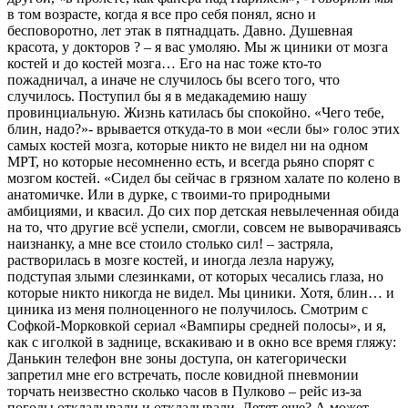
в том возрасте, когда я все про себя понял, ясно и
бесповоротно, лет этак в пятнадцать. Давно. Душевная
красота, у докторов ? – я вас умоляю. Мы ж циники от мозга
костей и до костей мозга… Его на нас тоже кто-то
пожадничал, а иначе не случилось бы всего того, что
случилось. Поступил бы я в медакадемию нашу
провинциальную. Жизнь катилась бы спокойно. «Чего тебе,
блин, надо?»- врывается откуда-то в мои «если бы» голос этих
самых костей мозга, которые никто не видел ни на одном
МРТ, но которые несомненно есть, и всегда рьяно спорят с
мозгом костей. «Сидел бы сейчас в грязном халате по колено в
анатомичке. Или в дурке, с твоими-то природными
амбициями, и квасил. До сих пор детская невылеченная обида
на то, что другие всё успели, смогли, совсем не выворачиваясь
наизнанку, а мне все стоило столько сил! – застряла,
растворилась в мозге костей, и иногда лезла наружу,
подступая злыми слезинками, от которых чесались глаза, но
которые никто никогда не видел. Мы циники. Хотя, блин… и
циника из меня полноценного не получилось. Смотрим с
Софкой-Морковкой сериал «Вампиры средней полосы», и я,
как с иголкой в заднице, вскакиваю и в окно все время гляжу:
Данькин телефон вне зоны доступа, он категорически
запретил мне его встречать, после ковидной пневмонии
торчать неизвестно сколько часов в Пулково – рейс из-за
погоды откладывали и откладывали. Летят еще? А может,