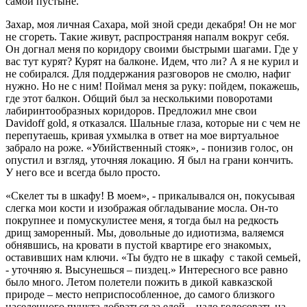
самой пустыне.
Захар, моя личная Сахара, мой зной среди декабря! Он не мог
не сгореть. Такие живут, распространяя напалм вокруг себя.
Он догнал меня по коридору своими быстрыми шагами. Где у
вас тут курят? Курят на балконе. Идем, что ли? А я не курил и
не собирался. Для поддержания разговоров не смолю, нафиг
нужно. Но не с ним! Поймал меня за руку: пойдем, покажешь,
где этот балкон. Общий был за несколькими поворотами
лабиринтообразных коридоров. Предложил мне свои
Davidoff gold, я отказался. Шальные глаза, которые ни с чем не
перепутаешь, кривая ухмылка в ответ на мое виртуальное
забрало на роже. «Убийственный стояк», - понизив голос, он
опустил и взгляд, уточняя локацию. Я был на грани кончить.
У него все и всегда было просто.
«Скелет ты в шкафу! В моем», - прикалывался он, покусывая
слегка мои кости и изображая обгладывание мосла. Он-то
покрупнее и помускулистее меня, я тогда был на редкость
дрищ заморенный. Мы, довольные до идиотизма, валяемся
обнявшись, на кровати в пустой квартире его знакомых,
оставивших нам ключи. «Ты будто не в шкафу с такой семьей,
- уточняю я. Высунешься – пиздец.» Интересного все равно
было много. Летом полетели пожить в дикой кавказской
природе – место неприспособленное, до самого близкого
населенного пункта добраться за едой – надо голосовать на