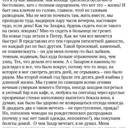
бестолково, зато с полным ощущением, что вот это – жизнь! И
бьет она ключом по голове, главное, чтоб не газовым
разводным. Мы не могли ночевать там, жить вместе, мы
приходили туда, выдернув пару часов вечером, настоящее
чудо, если день! Как ты Захарка, будешь сидеть после такого
на своих лекциях? Мне-то сидеть в больнице не грозит.
На новые года летали в Питер. Как же там все меняется
быстро! Я представлял его тем городом пятилетней давности,
но каждый раз он был другим. Такой бронзовый, каменный,
не пошевельнуть – он для меня почему-то был зыбким,
темным, водяным, был куда больше отражением лиц, чем
улиц. Тех, что делали его моим. А с Захаром я наконец-то
разглядел и все, что было вокруг, потому что то лицо, на
которое я мог смотреть десять дней, не отрываясь – оно было
рядом. Мы второй новый год брали эти десять дней взаймы у
длинной жизни. Мы гуляем по сияющим всеми огнями
вечным сумеркам зимнего Питера, иногда заходим погреться
в уютный бар или кафе, и, любуясь на снегопад через круглые
прозрачные стенки наполовину выпитого бокала вина, я
думаю, как было бы здорово не возвращаться отсюда никогда.
В двадцать два о таком мечтать – не преступление, правда?
Но, пополнив чемодан на рождественских распродажах
(почему у нас нет такой одежды, непонятно?), мы покупаем
билеты домой. О чем Захар мечтает, я не думал. Меня