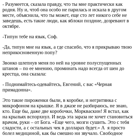
- Разумеется, сказала правду, что ты мне практически как
родня. Ну и, чтоб она особо не парилась и искала в другом
месте, объяснила, что ты может, еще сто лет никого себе не
заведешь, есть такие люди, как яблоки поздние, дозревают в
октябре.
-Типун тебе на язык, Соф.
-Да, типун мне на язык, а где спасибо, что я прикрываю твою
неприкосновенную попу?
Звонко шлепнув меня по ней на уровне полуспущенных
штанов – по ее мнению, проминать надо всегда от шеи до
крестца, она сказала:
- Поднимайтесь-одевайтесь, Евгений, с вас «Черная
примадонна».
Это такие пироженки были, в коробке, и негритянка с
микрофоном на крышке. Я в джазе не разбираюсь, не знаю,
кто. Еще бы, даже две коробочки, Моркваскин! Я встал, как
на крыльях вспорхнул. И ведь эта зараза не хочет становиться
врачом, руки – от Бога. «Еще чего, мозги сушить. Это с тебя
сладости, а с остальных чек в долларах будет.» А я просто
болел медициной, как бы смешно ни звучало. Свободное