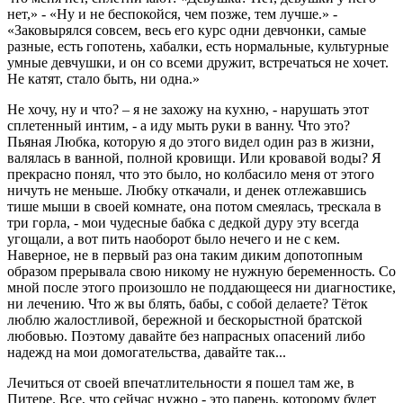
нет,» - «Ну и не беспокойся, чем позже, тем лучше.» -
«Заковырялся совсем, весь его курс одни девчонки, самые
разные, есть гопотень, хабалки, есть нормальные, культурные
умные девчушки, и он со всеми дружит, встречаться не хочет.
Не катят, стало быть, ни одна.»
Не хочу, ну и что? – я не захожу на кухню, - нарушать этот
сплетенный интим, - а иду мыть руки в ванну. Что это?
Пьяная Любка, которую я до этого видел один раз в жизни,
валялась в ванной, полной кровищи. Или кровавой воды? Я
прекрасно понял, что это было, но колбасило меня от этого
ничуть не меньше. Любку откачали, и денек отлежавшись
тише мыши в своей комнате, она потом смеялась, трескала в
три горла, - мои чудесные бабка с дедкой дуру эту всегда
угощали, а вот пить наоборот было нечего и не с кем.
Наверное, не в первый раз она таким диким допотопным
образом прерывала свою никому не нужную беременность. Со
мной после этого произошло не поддающееся ни диагностике,
ни лечению. Что ж вы блять, бабы, с собой делаете? Тёток
люблю жалостливой, бережной и бескорыстной братской
любовью. Поэтому давайте без напрасных опасений либо
надежд на мои домогательства, давайте так...
Лечиться от своей впечатлительности я пошел там же, в
Питере. Все, что сейчас нужно - это парень, которому будет