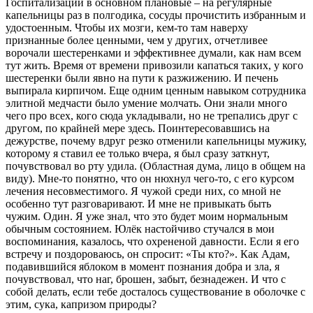
Госпитализации в основном плановые – на регулярные
капельницы раз в полгодика, сосуды прочистить избранным и
удостоенным. Чтобы их мозги, кем-то там наверху
признанные более ценными, чем у других, отчетливее
ворочали шестеренками и эффективнее думали, как нам всем
тут жить. Время от времени привозили капаться таких, у кого
шестеренки были явно на пути к разжижению. И печень
выпирала кирпичом. Еще одним ценным навыком сотрудника
элитной медчасти было умение молчать. Они знали много
чего про всех, кого сюда укладывали, но не трепались друг с
другом, по крайней мере здесь. Поинтересовавшись на
дежурстве, почему вдруг резко отменили капельницы мужику,
которому я ставил ее только вчера, я был сразу заткнут,
почувствовал во рту удила. (Областная дума, лицо в общем на
виду). Мне-то понятно, что он нюхнул чего-то, с его курсом
лечения несовместимого. Я чужой среди них, со мной не
особенно тут разговаривают. И мне не привыкать быть
чужим. Один. Я уже знал, что это будет моим нормальным
обычным состоянием. Юлёк настойчиво стучался в мои
воспоминания, казалось, что охрененой давности. Если я его
встречу и поздороваюсь, он спросит: «Ты кто?». Как Адам,
подавившийся яблоком в момент познания добра и зла, я
почувствовал, что наг, брошен, забыт, безнадежен. И что с
собой делать, если тебе досталось существование в оболочке с
этим, сука, капризом природы?