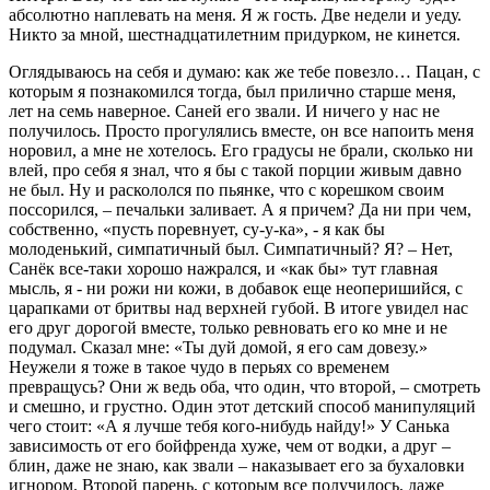
абсолютно наплевать на меня. Я ж гость. Две недели и уеду.
Никто за мной, шестнадцатилетним придурком, не кинется.
Оглядываюсь на себя и думаю: как же тебе повезло… Пацан, с
которым я познакомился тогда, был прилично старше меня,
лет на семь наверное. Саней его звали. И ничего у нас не
получилось. Просто прогулялись вместе, он все напоить меня
норовил, а мне не хотелось. Его градусы не брали, сколько ни
влей, про себя я знал, что я бы с такой порции живым давно
не был. Ну и раскололся по пьянке, что с корешком своим
поссорился, – печальки заливает. А я причем? Да ни при чем,
собственно, «пусть поревнует, су-у-ка», - я как бы
молоденький, симпатичный был. Симпатичный? Я? – Нет,
Санёк все-таки хорошо нажрался, и «как бы» тут главная
мысль, я - ни рожи ни кожи, в добавок еще неоперишийся, с
царапками от бритвы над верхней губой. В итоге увидел нас
его друг дорогой вместе, только ревновать его ко мне и не
подумал. Сказал мне: «Ты дуй домой, я его сам довезу.»
Неужели я тоже в такое чудо в перьях со временем
превращусь? Они ж ведь оба, что один, что второй, – смотреть
и смешно, и грустно. Один этот детский способ манипуляций
чего стоит: «А я лучше тебя кого-нибудь найду!» У Санька
зависимость от его бойфренда хуже, чем от водки, а друг –
блин, даже не знаю, как звали – наказывает его за бухаловки
игнором. Второй парень, с которым все получилось, даже