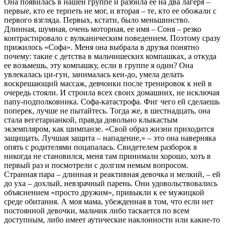
Она появилась в нашей группе и разбила ее на два лагеря –
первые, кто ее терпеть не мог, и вторая – те, кто ее обожали с
первого взгляда. Первых, кстати, было меньшинство.
Длинная, шумная, очень моторная, ее имя – Соня – резко
контрастировало с вулканическим поведением. Поэтому сразу
прижилось «Софа». Меня она выбрала в друзья понятно
почему: такие с детства в мальчишеских компашках, а откуда
ее возьмешь, эту компашку, если в группе я один? Она
увлекалась ци-гун, занималась кен-до, умела делать
воскрешающий массаж, девчонки после тренировок к ней в
очередь стояли. И строила всех своих домашних, не исключая
папу-подполковника. Софа-катастрофа. Фиг чего ей сделаешь
поперек, лучше не пытайтесь. Тогда же, в шестнадцать, она
стала вегетарианкой, правда довольно клыкастым
экземпляром, как шимпанзе. «Свой образ жизни приходится
защищать. Лучшая защита – нападение,» – это она наверняка
опять с родителями поцапалась. Свидетелем разборок я
никогда не становился, меня там принимали хорошо, хоть в
первый раз и посмотрели с долгим немым вопросом.
Странная пара – длинная и реактивная девочка и мелкий, – ей
до уха – дохлый, невзрачный парень. Они удовольствовались
объяснением «просто дружим», привыкли к ее мужицкой
среде обитания. А моя мама, убежденная в том, что если нет
постоянной девочки, мальчик либо таскается по всем
доступным, либо имеет аутические наклонности или какие-то