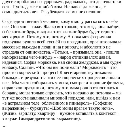
другие проблемы со здоровьем, радовалась, что девочка таки
есть. Пусть даже с прибабахом. Не навсегда же она, с
семнадцати-то лет. Разубеждать ее мы не спешили.
Софа единственный человек, кому я могу рассказать о себе
все. Она мне – тоже. Жалко вот только, что когда она найдет
себе кого-нибудь, вряд ли этот «кто-нибудь» будет терпеть
меня рядом. Потому что, потому. А пока моя фееричная
подружка рулила всей туснёй на праздники, организовывала
массовые выходы в люди и на природу, и абсолютно не
страдала от одиночества. «Тётьки, - призывала она, - пошли
наморквасим чего-нибудь,» - народ отпихивался: давай,
издевайся, Софка-морковка, над своим желудком, а мы будем
колбасу. Салями. «Что бы вы понимали? Морквасить – это
просто творческий процесс! К вегетарианству никаким
боком,» - и результаты этих ее творческих процессов лопали
все. Мы часто собирались у меня, смотрели хорошие фильмы,
справляли праздники, потому что мама ровно относилась к
бардаку, могла только спросить, что носрано до потолка – мы
тут же восстанавливали мировой порядок, или, выйдя к нам
«в астральном теле, облаченном в пиньероль» (Софкино
выражение) – буркнуть: «Шоб моим врагам такую ночь».
(Жизнь, зарплату, квартиру – нужное вставлять в контекст –
это уже Тамарандреевнино выражение).