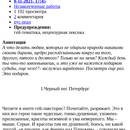
8-11-2021, 17:45
Незаконченные работы
1 192 просмотра
2
комментария
рус-реал
Предупреждения:
гей-тематика, нецензурная лексика
Аннотация
А что делать людям, которых не одарила природа никакими
своими дарами, щедро расплёсканными вокруг на того,
другого, пятого и десятого? Только не на меня? Каждый день
ты что-то завоевываешь, и это уже не кажется подарком
судьбы, еще чего!?- заслужил-заработал. Посмотри еще раз.
Это подарок.
1.Черный пес Петербург
Читаете в инете гей-лавсторис? Почитайте, разряжает. Это в
них все герои такие чудесные, тонко-душевные, ухожено-
прилизанные, красоты неземной и ума немереного. Мы –
мыши. Серые. И красоты там ни душевной, боюсь, ни какой
другой, «в пролете, как фанера над Парижем», - говорили мы