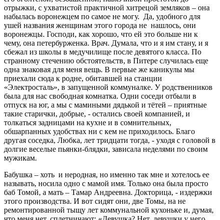
отрыжки, с ухватистой практичной хитрецой земляков – она
набылась воронежцем по самое не могу. Да, удобного для
ушей названия женщинам этого города не нашлось, они
воронежцы. Господи, как хорошо, что ей это больше ни к
чему, она петербурженка. Врач. Думала, что и я им стану, и я
сбежал из школы в медучилище после девятого класса. По
странному стечению обстоятельств, в Питере случилась еще
одна знаковая для меня вещь. В первые же каникулы мы
приехали сюда к родне, обитавшей на станции
«Электросталь», в запущенной коммуналке. У родственников
была для нас свободная комнатка. Одни соседи отбыли в
отпуск на юг, а мы с мамиными дядькой и тётей – приятные
такие старички, добрые, - остались своей компанией, и
толкаться задницами на кухне и в сомнительных,
обшарпанных удобствах ни с кем не приходилось. Благо
другая соседка, Любка, лет тридцати тогда, - уходя с головой в
долгие веселые пьянки-блядки, зависала неделями по своим
мужикам.
Бабушка – хоть и неродная, но именно так мне и хотелось ее
называть, носила одно с мамой имя. Только она была просто
баб Томой, а мать – Тамар Андреевна. Докторица, - издержки
этого производства. И вот сидят они, две Томы, на не
ремонтированной тыщу лет коммунальной кухоньке и, думая,
что меня нет, сплетничают: «Девушка? Нет, девушки у него