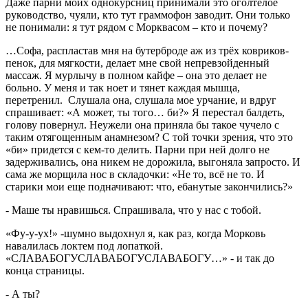
Даже парни моих однокурсниц принимали это оголтелое
руководство, чуяли, кто тут граммофон заводит. Они только
не понимали: я тут рядом с Морквасом – кто и почему?
…Софа, распластав мня на бутерброде аж из трёх ковриков-
пенок, для мягкости, делает мне свой непревзойденный
массаж. Я мурлычу в полном кайфе – она это делает не
больно. У меня и так ноет и тянет каждая мышца,
перетренил. Слушала она, слушала мое урчание, и вдруг
спрашивает: «А может, ты того… би?» Я перестал балдеть,
голову повернул. Неужели она приняла бы такое чучело с
таким отягощенным анамнезом? С той точки зрения, что это
«би» придется с кем-то делить. Парни при ней долго не
задерживались, она никем не дорожила, выгоняла запросто. И
сама же морщила нос в складочки: «Не то, всё не то. И
старики мои еще подначивают: что, ебанутые закончились?»
- Маше ты нравишься. Спрашивала, что у нас с тобой.
«Фу-у-ух!» -шумно выдохнул я, как раз, когда Морковь
навалилась локтем под лопаткой.
«СЛАВАБОГУСЛАВАБОГУСЛАВАБОГУ…» - и так до
конца страницы.
- А ты?