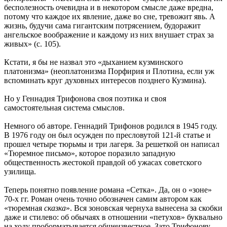
бесполезность очевидна и в некотором смысле даже вредна,
потому что каждое их явление, даже во сне, тревожит явь. А
жизнь, будучи сама гигантским потрясением, будоражит
ангельское воображение и каждому из них внушает страх за
живых» (с. 105).
Кстати, я бы не назвал это «дыханием кузминского
платонизма» (неоплатонизма Порфирия и Плотина, если уж
вспоминать круг духовных интересов позднего Кузмина).
Но у Геннадия Трифонова своя поэтика и своя
самостоятельная система смыслов.
Немного об авторе. Геннадий Трифонов родился в 1945 году.
В 1976 году он был осужден по пресловутой 121-й статье и
прошел четыре тюрьмы и три лагеря. За решеткой он написал
«Тюремное письмо», которое поразило западную
общественность жестокой правдой об ужасах советского
узилища.
Теперь понятно появление романа «Сетка». Да, он о «зоне»
70-х гг. Роман очень точно обозначен самим автором как
«тюремная
сказка
». Вся зоновская чернуха вынесена за скобки
даже и стилево: об обычаях в отношении «петухов» буквально
на ходу проборматывается общеизвестное. Зато Трифонову