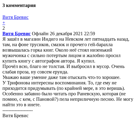
3
комментария
Витя Бревис
+
2
Витя Бревис
Офлайн
26 декабря 2021 22:59
Я зашёл в магазин Индиго на Невском лет пятнадцать назад,
там, на фоне трусиков, смазок и прочего гей-барахла
возвышалась горка книг. Около неё стоял низенький
мужичонка с сильно потертым лицом и жалобно просил
купить книгу с автографом автора. Я купил.
Прочёл всю, благо не толстая. И выбросил в мусор. Очень
слабая проза, ну совсем ерунда.
Уважаю ваше умение даже там отыскать что-то хорошее.
У Трифонова интересны воспоминания. То, где ему не
приходится придумывать (по крайней мере, в это веришь).
Особенно забавно было читать про Раневскую, которая (не
помню, с кем, с Пановой?) пела неприличную песню. Не могу
найти это в инете.
--------------------
Витя Бревис