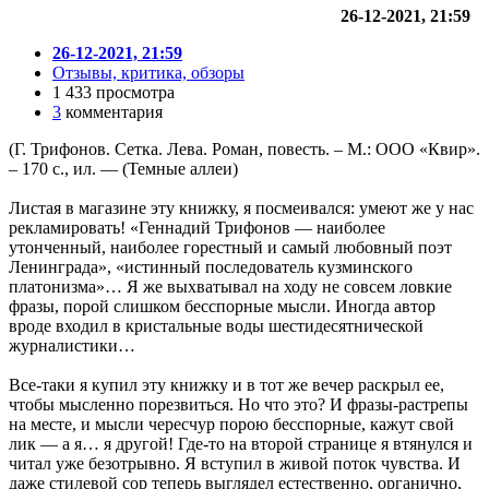
26-12-2021, 21:59
26-12-2021, 21:59
Отзывы, критика, обзоры
1 433 просмотра
3
комментария
(Г. Трифонов. Сетка. Лева. Роман, повесть. – М.: ООО «Квир».
– 170 с., ил. — (Темные аллеи)
Листая в магазине эту книжку, я посмеивался: умеют же у нас
рекламировать! «Геннадий Трифонов — наиболее
утонченный, наиболее горестный и самый любовный поэт
Ленинграда», «истинный последователь кузминского
платонизма»… Я же выхватывал на ходу не совсем ловкие
фразы, порой слишком бесспорные мысли. Иногда автор
вроде входил в кристальные воды шестидесятнической
журналистики…
Все-таки я купил эту книжку и в тот же вечер раскрыл ее,
чтобы мысленно порезвиться. Но что это? И фразы-растрепы
на месте, и мысли чересчур порою бесспорные, кажут свой
лик — а я… я другой! Где-то на второй странице я втянулся и
читал уже безотрывно. Я вступил в живой поток чувства. И
даже стилевой сор теперь выглядел естественно, органично,