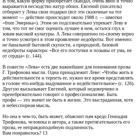
В том, какую форму приобретает скандал, очень явно и точно
выражается несходство натур обоих. Евгений (писатель)
отбирает у Левы свои подарки (все эти сказочные на тот
момент — действие происходит около 1988 г. — шмотки
«from Эмерика»). Этим он подсознательно упрекает Леву в
том, что тот не смог оценить лучшее в нем, остался глух к
зовам высокой культуры. А Лева совершенно по-своему верно
и точно усмотрел в этом проявление недоброты. Вот именно:
не банальной бытовой скупости, а природной, базовой
недоброты характера: «Все его поступки и позывы от ума, не
от сердца» (с. 144).
В повести «Лева» есть две важнейшие для понимания прозы
Г. Трифонова мысли. Одна принадлежит Леве: «Чтобы жить в
действительности и терпеть ее, нужно все время представлять
в голове что-нибудь выдуманное и недействительное» (с. 126).
Другую высказывает Евгений, который недоверчиво и
пренебрежительно говорит о профессионализме. Быть
профи — это значит не быть в жизни. Это выстраданная, хотя
и небесспорная мысль.
Но она в чем-то, быть может, объяснит нам кредо Геннадия
Трифонова, человека и автора, а также притягательность его
прозы, ее неправдоподобную подлинность.
Вам понравилось?
13