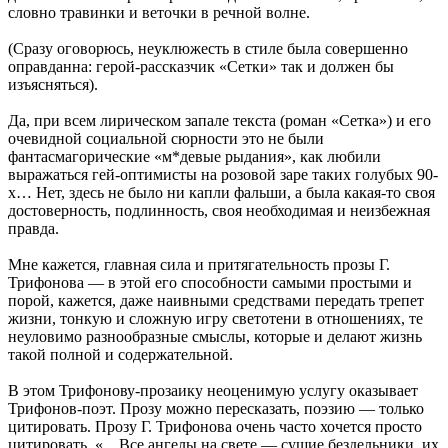
словно травинки и веточки в речной волне.
(Сразу оговорюсь, неуклюжесть в стиле была совершенно
оправданна: герой-рассказчик «Сетки» так и должен бы
изъясняться).
Да, при всем лирическом запале текста (роман «Сетка») и его
очевидной социальной сюрности это не были
фантасмагорические «м*девые рыдания», как любили
выражаться гей-оптимисты на розовой заре таких голубых 90-
х… Нет, здесь не было ни капли фальши, а была какая-то своя
достоверность, подлинность, своя необходимая и неизбежная
правда.
Мне кажется, главная сила и притягательность прозы Г.
Трифонова — в этой его способности самыми простыми и
порой, кажется, даже наивными средствами передать трепет
жизни, тонкую и сложную игру светотени в отношениях, те
неуловимо разнообразные смыслы, которые и делают жизнь
такой полной и содержательной.
В этом Трифонову-прозаику неоценимую услугу оказывает
Трифонов-поэт. Прозу можно пересказать, поэзию — только
цитировать. Прозу Г. Трифонова очень часто хочется просто
цитировать. «…Все ангелы на свете — сущие бездельники, их