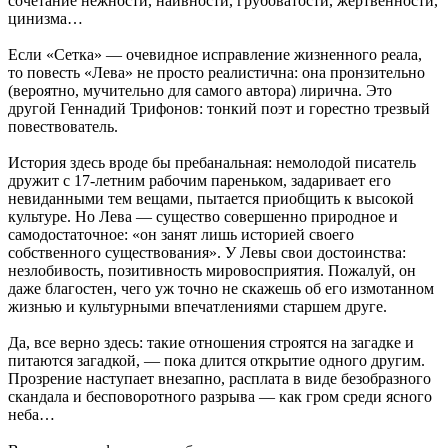
сочетание нежности, наивности, грубоватости, жертвенности,
цинизма…
Если «Сетка» — очевидное исправление жизненного реала,
то повесть «Лева» не просто реалистична: она пронзительно
(вероятно, мучительно для самого автора) лирична. Это
другой Геннадий Трифонов: тонкий поэт и горестно трезвый
повествователь.
История здесь вроде бы пребанальная: немолодой писатель
дружит с 17-летним рабочим пареньком, задаривает его
невиданными тем вещами, пытается приобщить к высокой
культуре. Но Лева — существо совершенно природное и
самодостаточное: «он занят лишь историей своего
собственного существования». У Левы свои достоинства:
незлобивость, позитивность мировосприятия. Пожалуй, он
даже благостен, чего уж точно не скажешь об его измотанном
жизнью и культурными впечатлениями старшем друге.
Да, все верно здесь: такие отношения строятся на загадке и
питаются загадкой, — пока длится открытие одного другим.
Прозрение наступает внезапно, расплата в виде безобразного
скандала и бесповоротного разрыва — как гром среди ясного
неба…