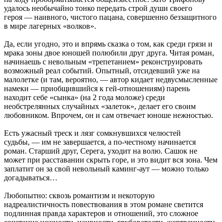
удалось необычайно тонко передать строй души своего
героя — наивного, чистого пацана, совершенно беззащитного
в мире лагерных «волков».
Да, если угодно, это и впрямь сказка о том, как среди грязи и
мрака зоны двое юношей полюбили друг друга. Читая роман,
начинаешь с невольным «трепетанием» реконструировать
возможный реал событий. Опытный, отсидевший уже на
малолетке (и там, вероятно, — автор кидает недвусмысленные
намеки — приобщившийся к гей-отношениям) парень
находит себе «сынка» (на 2 года моложе) среди
необстрелянных случайных «залеток», делает его своим
любовником. Впрочем, он и сам отвечает юноше нежностью.
Есть ужасный треск и лязг сомкнувшихся челюстей
судьбы, — им не завершается, а по-честному начинается
роман. Старший друг, Серега, уходит на волю. Сашок не
может при расставании скрыть горе, и это видит вся зона. Чем
заплатит он за свой невольный каминг-аут — можно только
догадываться…
Любопытно: сквозь романтизм и некоторую
надреалистичность повествования в этом романе светится
подлинная правда характеров и отношений, это сложное