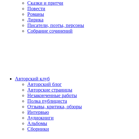
Сказки и притчи
Повести
Романы
Лирика
Писатели, поэты, персоны
Собрание сочинений
Авторский клуб
Авторский блог
Авторские страницы
Незаконченные работы
Полка публициста
Отзывы, критика, обзоры
Интервью
Аудиокниги
Альбомы
Сборники